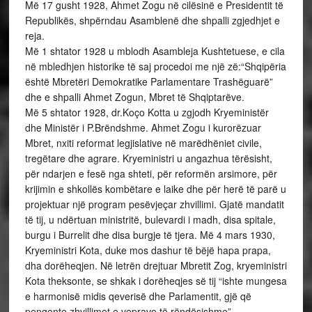
Më 17 gusht 1928, Ahmet Zogu në cilësinë e Presidentit të
Republikës, shpërndau Asamblenë dhe shpalli zgjedhjet e
reja.
Më 1 shtator 1928 u mblodh Asambleja Kushtetuese, e cila
në mbledhjen historike të saj procedoi me një zë:“Shqipëria
është Mbretëri Demokratike Parlamentare Trashëguarë”
dhe e shpalli Ahmet Zogun, Mbret të Shqiptarëve.
Më 5 shtator 1928, dr.Koço Kotta u zgjodh Kryeministër
dhe Ministër i P.Brëndshme. Ahmet Zogu i kurorëzuar
Mbret, nxiti reformat legjislative në marëdhëniet civile,
tregëtare dhe agrare. Kryeministri u angazhua tërësisht,
për ndarjen e fesë nga shteti, për reformën arsimore, për
krijimin e shkollës kombëtare e laike dhe për herë të parë u
projektuar një program pesëvjeçar zhvillimi. Gjatë mandatit
të tij, u ndërtuan ministritë, bulevardi i madh, disa spitale,
burgu i Burrelit dhe disa burgje të tjera. Më 4 mars 1930,
Kryeministri Kota, duke mos dashur të bëjë hapa prapa,
dha dorëheqjen. Në letrën drejtuar Mbretit Zog, kryeministri
Kota theksonte, se shkak i dorëheqjes së tij “ishte mungesa
e harmonisë midis qeverisë dhe Parlamentit, gjë që
pengonte zhvillimet e veprave të rëndësishme”.