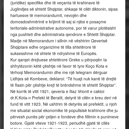
(juridike) specifike dhe të veçanta të krahinave të
Juglindjes së shtetit Shqiptar, shkaqe të cilët diktonin, sipas
hartuesve të memorandumit, nevojën dhe
domosdoshmërinë e krijimit të saj si njësi e posaçme
teritoriale-administrative autonome, por të varur plotësisht
nga pushteti dhe administrata qendrore e Shtetit Shqiptar.
Madje në Memorandum i sillnin në vështrim Qeverisë
Shqiptare edhe organizime të tilla shtetërore të
suksesshme në shtete të ndryshme të Europës.
Kur qarqet drejtuese shtetërore Greke u përpoqën ta
shfrytëzonin këtë çështje në favor të tyre Koço Kota e
tërhoqi Memorandumin dhe me një telegram dërguar
Lidhjes së Kombeve, deklaroi: “Të huajt nuk kanë të drejtë
të flasin për çështje krejt të brëndshme të shtetit Shqiptar”.
Në korrik të vitit 1921, qeveria e Iliaz Vrionit e caktoi
dr.K.Kota-n Prefekt të Beratit, detyrë të cilën e kreu deri në
fund të vitit 1923. Në ushtrim të detyrës së prefektit, u njoh
me situatat social ekonomike të popullsisë krahinore dhe ju
përvesh punës për çeljen e fondeve dhe fillimin e punimeve
botore. Gjatë viteve 1921-1923, periudhë gjatë të cilës