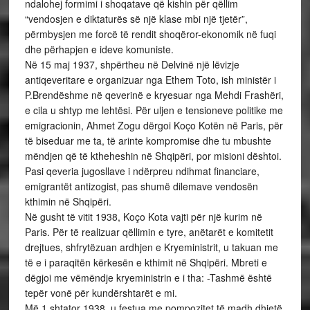
ndalohej formimi i shoqatave që kishin për qëllim
“vendosjen e diktaturës së një klase mbi një tjetër”,
përmbysjen me forcë të rendit shoqëror-ekonomik në fuqi
dhe përhapjen e ideve komuniste.
Në 15 maj 1937, shpërtheu në Delvinë një lëvizje
antiqeveritare e organizuar nga Ethem Toto, ish ministër i
P.Brendëshme në qeverinë e kryesuar nga Mehdi Frashëri,
e cila u shtyp me lehtësi. Për uljen e tensioneve politike me
emigracionin, Ahmet Zogu dërgoi Koço Kotën në Paris, për
të biseduar me ta, të arinte kompromise dhe tu mbushte
mëndjen që të ktheheshin në Shqipëri, por misioni dështoi.
Pasi qeveria jugosllave i ndërpreu ndihmat financiare,
emigrantët antizogist, pas shumë dilemave vendosën
kthimin në Shqipëri.
Në gusht të vitit 1938, Koço Kota vajti për një kurim në
Paris. Për të realizuar qëllimin e tyre, anëtarët e komitetit
drejtues, shfrytëzuan ardhjen e Kryeministrit, u takuan me
të e i paraqitën kërkesën e kthimit në Shqipëri. Mbreti e
dëgjoi me vëmëndje kryeministrin e i tha: -Tashmë është
tepër vonë për kundërshtarët e mi.
Më 1 shtator 1938, u festua me pompozitet të madh dhjetë