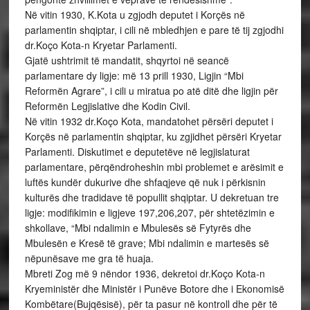
Në vitin 1930, K.Kota u zgjodh deputet i Korçës në
parlamentin shqiptar, i cili në mbledhjen e pare të tij zgjodhi
dr.Koço Kota-n Kryetar Parlamenti.
Gjatë ushtrimit të mandatit, shqyrtoi në seancë
parlamentare dy ligje: më 13 prill 1930, Ligjin “Mbi
Reformën Agrare”, i cili u miratua po atë ditë dhe ligjin për
Reformën Legjislative dhe Kodin Civil.
Në vitin 1932 dr.Koço Kota, mandatohet përsëri deputet i
Korçës në parlamentin shqiptar, ku zgjidhet përsëri Kryetar
Parlamenti. Diskutimet e deputetëve në legjislaturat
parlamentare, përqëndroheshin mbi problemet e arësimit e
luftës kundër dukurive dhe shfaqjeve që nuk i përkisnin
kulturës dhe tradidave të popullit shqiptar. U dekretuan tre
ligje: modifikimin e ligjeve 197,206,207, për shtetëzimin e
shkollave, “Mbi ndalimin e Mbulesës së Fytyrës dhe
Mbulesën e Kresë të grave; Mbi ndalimin e martesës së
nëpunësave me gra të huaja.
Mbreti Zog më 9 nëndor 1936, dekretoi dr.Koço Kota-n
Kryeministër dhe Ministër i Punëve Botore dhe i Ekonomisë
Kombëtare(Bujqësisë), për ta pasur në kontroll dhe për të