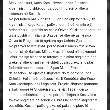
Më 7 prill 1939, Koço Kota i zhveshur nga funksioni i
kryeministrit, u shkëput nga oborri mbretëror dhe u
sistemua në Selanik.
Në periudhën pas 7 prillit 1939 deri në dhjetor 1944, ish
kryeministri Koço Kota, i palëkundur në qëndrimin e tij
atdhetar nuk u përfshi në asnjë Qeveri Kuislinge të formuar
gjatë pushtimit Italian të Shqipërisë dhe në asnjë nga
Qeveritë Rregjencë të ngritura nga Ushtria Gjermane.
Në pranver të vitit 1944, për të ndalur marshimin sllavo-
komunist në Ballkan, Mithat Frashëri ideoi një dokument
lidhur me një aleancë të forcave të djathta shqiptare dhe
greke, si dhe krijimin e një shteti dualist greko-shqiptar
federatë apo konfederatë. Sipas Mithat Frashërit,
delegacioni i të djathtës shqiptare do të përbëhej nga
Dhimitër Fallo –përfaqësues i Ballit Kombëtar dhe Koço
Kota –përfaqësues i Legalitetit. Projekti shqiptar pranonte
si kufij jugorë të Shqipërisë ato të vitit 1939, ndërsa
kërkonte mbështetjen greke për përfshirjen e Kosovës e
tokave shqiptare në zonën e Dibrës në shtetin shqiptar të
pasluftës. Kushti i palës greke, që pala shqiptare të