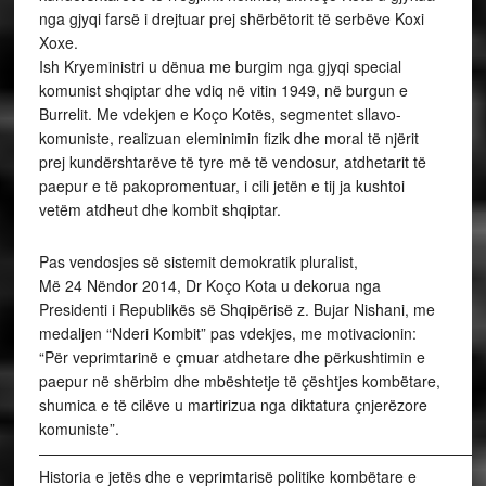
nga gjyqi farsë i drejtuar prej shërbëtorit të serbëve Koxi
Xoxe.
Ish Kryeministri u dënua me burgim nga gjyqi special
komunist shqiptar dhe vdiq në vitin 1949, në burgun e
Burrelit. Me vdekjen e Koço Kotës, segmentet sllavo-
komuniste, realizuan eleminimin fizik dhe moral të njërit
prej kundërshtarëve të tyre më të vendosur, atdhetarit të
paepur e të pakopromentuar, i cili jetën e tij ja kushtoi
vetëm atdheut dhe kombit shqiptar.
Pas vendosjes së sistemit demokratik pluralist,
Më 24 Nëndor 2014, Dr Koço Kota u dekorua nga
Presidenti i Republikës së Shqipërisë z. Bujar Nishani, me
medaljen “Nderi Kombit” pas vdekjes, me motivacionin:
“Për veprimtarinë e çmuar atdhetare dhe përkushtimin e
paepur në shërbim dhe mbështetje të çështjes kombëtare,
shumica e të cilëve u martirizua nga diktatura çnjerëzore
komuniste”.
—————————————————————————————
Historia e jetës dhe e veprimtarisë politike kombëtare e