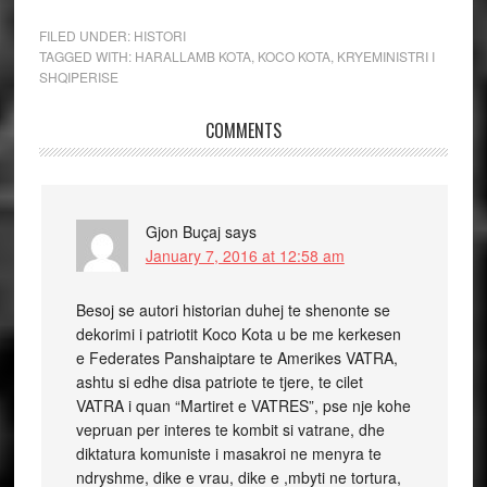
FILED UNDER:
HISTORI
TAGGED WITH:
HARALLAMB KOTA
,
KOCO KOTA
,
KRYEMINISTRI I
SHQIPERISE
COMMENTS
Gjon Buçaj
says
January 7, 2016 at 12:58 am
Besoj se autori historian duhej te shenonte se
dekorimi i patriotit Koco Kota u be me kerkesen
e Federates Panshaiptare te Amerikes VATRA,
ashtu si edhe disa patriote te tjere, te cilet
VATRA i quan “Martiret e VATRES”, pse nje kohe
vepruan per interes te kombit si vatrane, dhe
diktatura komuniste i masakroi ne menyra te
ndryshme, dike e vrau, dike e ,mbyti ne tortura,