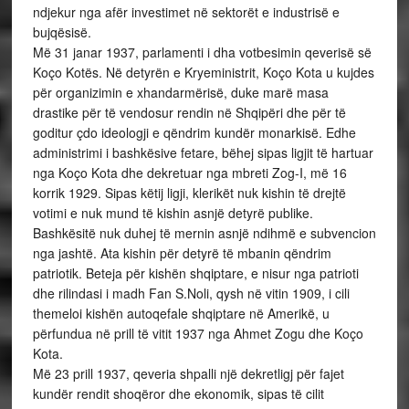
ndjekur nga afër investimet në sektorët e industrisë e
bujqësisë.
Më 31 janar 1937, parlamenti i dha votbesimin qeverisë së
Koço Kotës. Në detyrën e Kryeministrit, Koço Kota u kujdes
për organizimin e xhandarmërisë, duke marë masa
drastike për të vendosur rendin në Shqipëri dhe për të
goditur çdo ideologji e qëndrim kundër monarkisë. Edhe
administrimi i bashkësive fetare, bëhej sipas ligjit të hartuar
nga Koço Kota dhe dekretuar nga mbreti Zog-I, më 16
korrik 1929. Sipas këtij ligji, klerikët nuk kishin të drejtë
votimi e nuk mund të kishin asnjë detyrë publike.
Bashkësitë nuk duhej të mernin asnjë ndihmë e subvencion
nga jashtë. Ata kishin për detyrë të mbanin qëndrim
patriotik. Beteja për kishën shqiptare, e nisur nga patrioti
dhe rilindasi i madh Fan S.Noli, qysh në vitin 1909, i cili
themeloi kishën autoqefale shqiptare në Amerikë, u
përfundua në prill të vitit 1937 nga Ahmet Zogu dhe Koço
Kota.
Më 23 prill 1937, qeveria shpalli një dekretligj për fajet
kundër rendit shoqëror dhe ekonomik, sipas të cilit