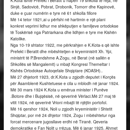
K.Kota ishte Prefekt i Beratit u hapën 19 shkolla të reja; në
Sinjë, Sadovicë, Pobrat, Drobonik, Tomorr dhe Kapinovë,
duke e çuar numërin e tyre në 61 shkolla fillore
Më 14 tetor 1921,ai u përfshi në hartimin e një plani
konkret veprimi lidhur me shkëputjen e familjeve ortodokse
të Toskërisë nga Patriarkana dhe lidhjen e tyre me Kishën
Katolike.
Nga 10-19 shtator 1922, me përkrahjen e K.Kota-s që ishte
Prefekt i Beratit dhe mbështetjen e kryeministrit Xh. Ypi,
ministrit të P.Brendshme A.Zogu, në Berat (në sallën e
Shkollës së Mangalemit) u mbajt Kongresi Themeltar i
Kishës Ortodokse Autoqefale Shqiptare (KOASH)..
Më 27 dhjetorit 1923, dr.K.Kota u zgjodh deputet i Korçës
për Asamblenë Kushtetuese e cila u mblodh në janar 1924.
Më 30 mars 1924 K.Kota u emërua minister i Punëve
.Botore dhe i Bujqësisë, në qeverinë Vërlaci.Më 27 maj të
vitit 1924, në qeverinë Vrioni mbajti të njëjtin portofol.
Më 16 qershor 1924, Noli u zgjodh kryeministër i Shtetit
Shqiptar, por më 24 dhjetor 1924, Zogu i mbështetur nga
forcat mercenare jugosllave erdhi në Tiranë. Qeveria
demokratike e Fan Nolit u rrëzua. Më 6 janar 1925, Ahmet