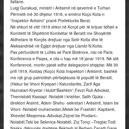
italiane.
Luigj Gurakuqi, ministri i Arësimit në qeverinë e Turhan
Përmetit më 30 dhjetor 1918, e emëroi Koço Kota-n
“Inspektor Arësimi” pranë Prefekturës Berat.
Në shkurt të vitit 1919 shkoi në Korçë për të krijuar lidhjet e
Komitetit të Shpëtimit Kombëtar të Beratit me Shoqëritë
Atdhetare të Korçës drejtuar nga Sotir Kotta dhe të
Aleksandrisë në Egjipt drejtuar nga Llambi N.Kotta.
Pas përfundimit të Luftës së Parë Botërore, nisi në Paris
Konferenca e Paqes, e cila u hap më 18 janar 1919. Në atë
Konferencë, morën pjesë edhe delegacioni shqiptar. Më 30
prill 1919, Kostaq (Koço) Kota Inspektori i Arësimit, bashkë
me një grup patriotësh përfaqësues të popullit të Beratit,
(Hekur be Vrioni Kryepari i Katundariës, Zarif Aga
Haznatari-Kryetar i klubit“Bashkim”,Fevzi Ruli-Advokat,
Themistokli Kassapi -Notablë i krishter, Salih Gjuka -
direktori Arsimit, Adem Shehu -sekretari i Arësimit, Islam be
Vrioni -Notabël muhamedan,Melek be Frashëri -Kapitanë,
Xhevdet Meqemea–Advokat,Zejnel be Prodani–
Notabël,Teki be Selenica-Notabël, Zoj Tonçi –Tregtar,Todi
Naska -Nëpunës drejtësie,Bektash H.Berberi-Zanatli,Gaqe