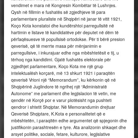
vendimet e mara në Kongresin Kombëtar të Lushnjes.
Qysh në fillimin e fushatës së zgjedhjeve të para
parlamentare pluraliste në Shqipëri në janar të vitit 1921,
Koço Kota konstatoi dhe kundërshtoi parregullsitë në
hartimin e listave të kandidatëve për deputet në dëm të
përfaqësuesve të popullsisë ortodokse. Për ti bërë presion
qeverisë, që të merrte masa për mënjanimin e
parregullsive, i inkurajuar edhe nga mbështetësit e tij, u
tërhoq nga kandidimi. Gjatë fushatës elektorale për
zgjedhjet parlamentare, Koço Kota me një grup
intelektualësh korçarë, më 13 shkurt 1921 i paraqitën
qeverisë Vrioni një “Memorandum”, ku kërkonin që në
Shqipërinë Juglindore të ngrihej një “Administratë
Autonome” me parlament dhe legjislacion të vetin, me
qendër në Korçë por e varur plotësisht nga pushteti
qendror i shtetit Shqiptar. Në Memorandumin drejtuar
Qeverisë Shqiptare, K.Kota e personalitetet që e
mbështetën, i paraqitën edhe argumentet që spjegonin dhe
justifikonin parashtresën e tyre. Ata analizonin shkaqet dhe
arsyet politike, sociale, fetare, kulturore, legjislative