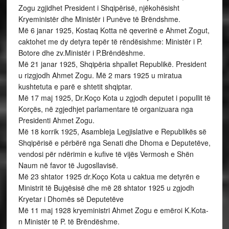
Zogu zgjidhet President i Shqipërisë, njëkohësisht
Kryeministër dhe Ministër i Punëve të Brëndshme.
Më 6 janar 1925, Kostaq Kotta në qeverinë e Ahmet Zogut,
caktohet me dy detyra tepër të rëndësishme: Ministër i P.
Botore dhe zv.Ministër i P.Brëndëshme.
Më 21 janar 1925, Shqipëria shpallet Republikë. President
u rizgjodh Ahmet Zogu. Më 2 mars 1925 u miratua
kushtetuta e parë e shtetit shqiptar.
Më 17 maj 1925, Dr.Koço Kota u zgjodh deputet i popullit të
Korçës, në zgjedhjet parlamentare të organizuara nga
Presidenti Ahmet Zogu.
Më 18 korrik 1925, Asambleja Legjislative e Republikës së
Shqipërisë e përbërë nga Senati dhe Dhoma e Deputetëve,
vendosi për ndërimin e kufive të vijës Vermosh e Shën
Naum në favor të Jugosllavisë.
Më 23 shtator 1925 dr.Koço Kota u caktua me detyrën e
Ministrit të Bujqësisë dhe më 28 shtator 1925 u zgjodh
Kryetar i Dhomës së Deputetëve
Më 11 maj 1928 kryeministri Ahmet Zogu e emëroi K.Kota-
n Ministër të P. të Brëndëshme.