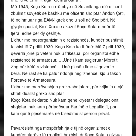
Më 1945, Koço Kota u rrëmbye në Selanik nga një oficer i
zbulimit sovjetik së bashku me oficerin shqiptar Andon Çeti,
të ndihmuar nga EAM-i grek dhe u soll në Shqipëri. Në
gjyqin special, Koxi Xoxe e akuzoi Koço Kota-n ndër të
tjera, edhe për dy çështje.
Lidhur me mosorganizimin e rezistencës, kundër pushtimit
fashist të 7 prillit 1939. Koço Kota ka thënë: Më 7 prill 1939,
qeveria jonë jo vetëm nuk u frikësua, por organizoi edhe
rezistencë të armatosur, ….Unë i kam sugjeruar Mbretit
Zog për këtë rezistencë….Unë pjesën time si qeveri e
bëra. Në rast se ka patur ndonjë neglizhencë, kjo u takon
Forcave të Armatosura.
Lidhur me marrëveshjen greko-shqiptare, për krijimin e një
shteti dualist greko-shqiptar
Koço Kota deklaroi: Nuk kam qenë kryetar i delegacionit
shqiptar, nuk kam përfaqësuar Partinë e Legalitetit, por
kam qenë pjesëmarës në bisedime si person privat.
Pavarësisht nga mospërfshirja e tij në organizimet e
kundërshtarëve të rregjimit hoxhist, dr.Koço Kota u gjykua