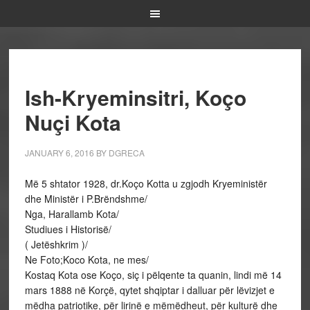
Ish-Kryeminsitri, Koço
Nuçi Kota
JANUARY 6, 2016
BY
DGRECA
Më 5 shtator 1928, dr.Koço Kotta u zgjodh Kryeministër
dhe Ministër i P.Brëndshme/
Nga, Harallamb Kota/
Studiues i Historisë/
( Jetëshkrim )/
Ne Foto;Koco Kota, ne mes/
Kostaq Kota ose Koço, siç i pëlqente ta quanin, lindi më 14
mars 1888 në Korçë, qytet shqiptar i dalluar për lëvizjet e
mëdha patriotike, për lirinë e mëmëdheut, për kulturë dhe