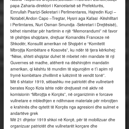
papa Zaharia-direktori i Kancelarisë së Prefekturës,
Emrullah Psarizi-Sekretari i Perlimentares, Hajredin Kuçi –
Notabël,Andon Capo –Tregtar, Hysni aga Kafasi -Këshilltari
i Perlimtares, Nuri Osman Smundja -Sekretari i Drejtësisë),
bëhet nismëtar për hartimin e një “Memorandumi” në favor
të çështjes shqiptare, drejtuar Komandës Franceze në
Shkodër, Konsullit amerikan në Shqipëri e “Komitetit
Mbrojtja Kombëtare e Kosovës”, ku ndër të tjera kërkohej:
“Nëse, shteti shqiptar duhet të mbetet nën mandate të nji
Guvernes së madhe, atëherë na dëshirojëm mandatin
amerikan, qi kështu të mundim të sigurojëm e t’i apim nji
frymë kombëtare zhvillimit e lulëzimit të vendit tonë”.
Më 6 shtator 1919, sëbashku me patriotët dhe vullnetarë
berates Koço Kota ishte ndër drejtuesit më aktiv në
komisionin “Mbrojtja e Korçës”, në organizimin e forcave
vullnetare e mbledhjen e ndihmave materiale për mbrojtjen
e krahinës dhe qytetit të Korçës nga agresioni dhe sulmet e
andartëve grek
Më 21 dhjetor 1919 shkoi në Korçë, për të mobilizuar dhe
organizuar patriotët dhe vullnetarët korçare dhe