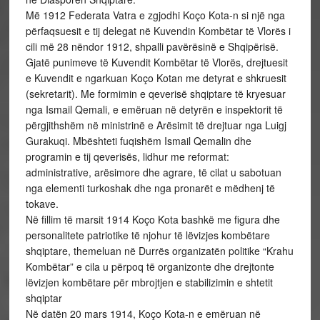
Më 1912 Federata Vatra e zgjodhi Koço Kota-n si një nga
përfaqsuesit e tij delegat në Kuvendin Kombëtar të Vlorës i
cili më 28 nëndor 1912, shpalli pavërësinë e Shqipërisë.
Gjatë punimeve të Kuvendit Kombëtar të Vlorës, drejtuesit
e Kuvendit e ngarkuan Koço Kotan me detyrat e shkruesit
(sekretarit). Me formimin e qeverisë shqiptare të kryesuar
nga Ismail Qemali, e emëruan në detyrën e inspektorit të
përgjithshëm në ministrinë e Arësimit të drejtuar nga Luigj
Gurakuqi. Mbështeti fuqishëm Ismail Qemalin dhe
programin e tij qeverisës, lidhur me reformat:
administrative, arësimore dhe agrare, të cilat u sabotuan
nga elementi turkoshak dhe nga pronarët e mëdhenj të
tokave.
Në fillim të marsit 1914 Koço Kota bashkë me figura dhe
personalitete patriotike të njohur të lëvizjes kombëtare
shqiptare, themeluan në Durrës organizatën politike “Krahu
Kombëtar” e cila u përpoq të organizonte dhe drejtonte
lëvizjen kombëtare për mbrojtjen e stabilizimin e shtetit
shqiptar
Në datën 20 mars 1914, Koço Kota-n e emëruan në