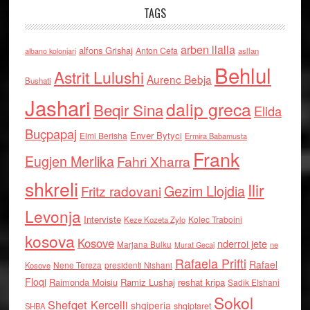
TAGS
arben llalla
alfons Grishaj
Anton Cefa
asllan
albano kolonjari
Behlul
Astrit Lulushi
Aurenc Bebja
Bushati
Jashari
dalip greca
Beqir Sina
Elida
Buçpapaj
Enver Bytyci
Elmi Berisha
Ermira Babamusta
Frank
Eugjen Merlika
Fahri Xharra
shkreli
Ilir
Gezim Llojdia
Fritz radovani
Levonja
Interviste
Kolec Traboini
Keze Kozeta Zylo
kosova
Kosove
nderroi jete
Marjana Bulku
ne
Murat Gecaj
Rafaela Prifti
Rafael
Nene Tereza
Kosove
presidenti Nishani
Floqi
Raimonda Moisiu
Ramiz Lushaj
reshat kripa
Sadik Elshani
Sokol
Shefqet Kercelli
shqiperia
shqiptaret
SHBA