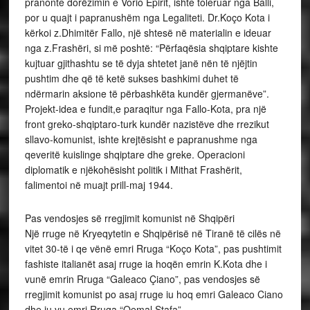
pranonte dorëzimin e Vorio Epirit, ishte toleruar nga Balli,
por u quajt i papranushëm nga Legaliteti. Dr.Koço Kota i
kërkoi z.Dhimitër Fallo, një shtesë në materialin e ideuar
nga z.Frashëri, si më poshtë: “Përfaqësia shqiptare kishte
kujtuar gjithashtu se të dyja shtetet janë nën të njëjtin
pushtim dhe që të ketë sukses bashkimi duhet të
ndërmarin aksione të përbashkëta kundër gjermanëve”.
Projekt-idea e fundit,e paraqitur nga Fallo-Kota, pra një
front greko-shqiptaro-turk kundër nazistëve dhe rrezikut
sllavo-komunist, ishte krejtësisht e papranushme nga
qeveritë kuislinge shqiptare dhe greke. Operacioni
diplomatik e njëkohësisht politik i Mithat Frashërit,
falimentoi në muajt prill-maj 1944.
Pas vendosjes së rregjimit komunist në Shqipëri
Një rruge në Kryeqytetin e Shqipërisë në Tiranë të cilës në
vitet 30-të i qe vënë emri Rruga “Koço Kota”, pas pushtimit
fashiste italianët asaj rruge ia hoqën emrin K.Kota dhe i
vunë emrin Rruga “Galeaco Çiano”, pas vendosjes së
rregjimit komunist po asaj rruge iu hoq emri Galeaco Ciano
dhe iu vu emri Rruga “Qemal Stafa”.