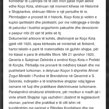
Kombëtar të Lushnjes në të cilin mori pjesë mjaft aktive
edhe Koço Kota, shënuan një moment kthese në Historinë
e Shqiptarëve, shënuan fillimin e një periudhe të re.
Përmbajtjen e procesit të ri historik, Koço Kota jo vetëm e
kuptoi qartësisht dhe plotësisht, por me ndërgjegje e bindje
të patundur i kushtoi angazhimin pakushte dhe devocionin
e paepur mbi 20 vjet të jetës së tij.
Dokumentet arkivore të kohës, dëshmojnë se Koço Kota
gjatë vitit 1920, sipas kërkesës së ministrisë së Arësimit,
hartoi tekstin e parë të matematikës në gjuhën shqipe, për
tre klasat e para të shkollës fillore. Më 21 qershor 1920,
Qeveria e Sulejman Delvinës e emëroi Koço Kota-n Prefekt
të Korçës. Përballja me pronarë të mëdhenj tokash dhe me
pushtetarë turkoman, e detyruan Koçon ti shprehte Ahmet
Zogut Ministër i Punëve të Brendshme në Qeverinë e S.
Delvinës, indinjatën e të krishterëve shqiptar ndaj ligjeve
osmane në fuqi dhe praktikave diskriminuese turkomane.
Paralajmëroi strukturat shtetërore, për rrezikun e madh që i
vinte shtetit Shqiptar nga vazhdimi i zbatimit të legjislacionit
otoman, parimet dhe praktikat e të cilit ishin në
kundërshtim me parimet e Rilindjes Kombëtare dhe me