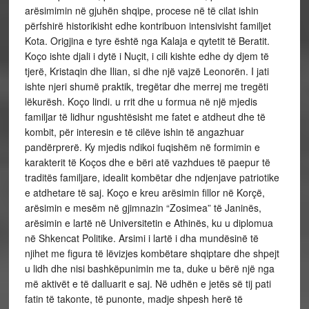
arësimimin në gjuhën shqipe, procese në të cilat ishin
përfshirë historikisht edhe kontribuon intensivisht familjet
Kota. Origjina e tyre është nga Kalaja e qytetit të Beratit.
Koço ishte djali i dytë i Nuçit, i cili kishte edhe dy djem të
tjerë, Kristaqin dhe Ilian, si dhe një vajzë Leonorën. I jati
ishte njeri shumë praktik, tregëtar dhe merrej me tregëti
lëkurësh. Koço lindi. u rrit dhe u formua në një mjedis
familjar të lidhur ngushtësisht me fatet e atdheut dhe të
kombit, për interesin e të cilëve ishin të angazhuar
pandërprerë. Ky mjedis ndikoi fuqishëm në formimin e
karakterit të Koços dhe e bëri atë vazhdues të paepur të
traditës familjare, idealit kombëtar dhe ndjenjave patriotike
e atdhetare të saj. Koço e kreu arësimin fillor në Korçë,
arësimin e mesëm në gjimnazin “Zosimea” të Janinës,
arësimin e lartë në Universitetin e Athinës, ku u diplomua
në Shkencat Politike. Arsimi i lartë i dha mundësinë të
njihet me figura të lëvizjes kombëtare shqiptare dhe shpejt
u lidh dhe nisi bashkëpunimin me ta, duke u bërë një nga
më aktivët e të dalluarit e saj. Në udhën e jetës së tij pati
fatin të takonte, të punonte, madje shpesh herë të