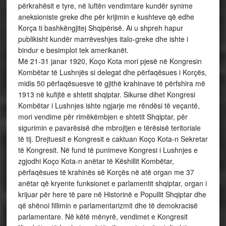
përkrahësit e tyre, në luftën vendimtare kundër synime
aneksioniste greke dhe për krijimin e kushteve që edhe
Korça ti bashkëngjitej Shqipërisë. Ai u shpreh hapur
publikisht kundër marrëveshjes italo-greke dhe ishte i
bindur e besimplot tek amerikanët.
Më 21-31 janar 1920, Koço Kota mori pjesë në Kongresin
Kombëtar të Lushnjës si delegat dhe përfaqësues i Korçës,
midis 50 përfaqësuesve të gjithë krahinave të përfshira më
1913 në kufijtë e shtetit shqiptar. Sikurse dihet Kongresi
Kombëtar i Lushnjes ishte ngjarje me rëndësi të veçantë,
mori vendime për rimëkëmbjen e shtetit Shqiptar, për
sigurimin e pavarësisë dhe mbrojtjen e tërësisë teritoriale
të tij. Drejtuesit e Kongresit e caktuan Koço Kota-n Sekretar
të Kongresit. Në fund të punimeve Kongresi i Lushnjes e
zgjodhi Koço Kota-n anëtar të Këshillit Kombëtar,
përfaqësues të krahinës së Korçës në atë organ me 37
anëtar që kryente funksionet e parlamentit shqiptar, organ i
krijuar për here të pare në Historinë e Popullit Shqiptar dhe
që shënoi fillimin e parlamentarizmit dhe të demokracisë
parlamentare. Në këtë mënyrë, vendimet e Kongresit