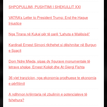
SHPOPULLIMI, PUSHTIMI I SHEKULLIT XXI
VATRA’s Letter to President Trump: End the Hague
Injustice
Nga Tirana në Kukaj për të parë “Lahuta e Malësisë”
Kardinali Ernest Simoni rikthehet si dëshmitar në Burgun
e Spaçit
Dom Ndre Mjeda, sipas dy figurave monumentale të
letrave shqipe, Ernest Koliqit dhe At Gjergj Fishta
36 vjet tranzicion, nga ekonomia prodhuese te ekonomia
e përfitimit
A ndihmon krijimtaria në zbulimin e potencialeve të
fshehura?