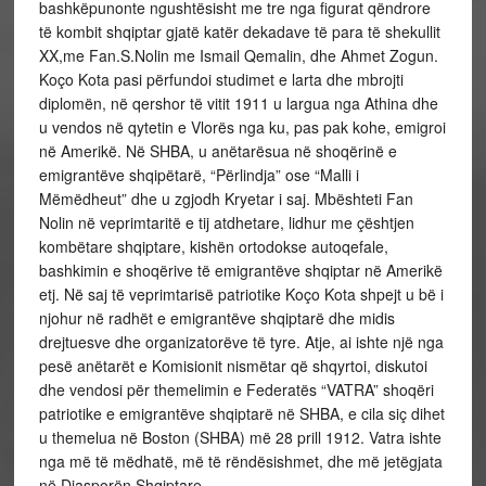
bashkëpunonte ngushtësisht me tre nga figurat qëndrore
të kombit shqiptar gjatë katër dekadave të para të shekullit
XX,me Fan.S.Nolin me Ismail Qemalin, dhe Ahmet Zogun.
Koço Kota pasi përfundoi studimet e larta dhe mbrojti
diplomën, në qershor të vitit 1911 u largua nga Athina dhe
u vendos në qytetin e Vlorës nga ku, pas pak kohe, emigroi
në Amerikë. Në SHBA, u anëtarësua në shoqërinë e
emigrantëve shqipëtarë, “Përlindja” ose “Malli i
Mëmëdheut” dhe u zgjodh Kryetar i saj. Mbështeti Fan
Nolin në veprimtaritë e tij atdhetare, lidhur me çështjen
kombëtare shqiptare, kishën ortodokse autoqefale,
bashkimin e shoqërive të emigrantëve shqiptar në Amerikë
etj. Në saj të veprimtarisë patriotike Koço Kota shpejt u bë i
njohur në radhët e emigrantëve shqiptarë dhe midis
drejtuesve dhe organizatorëve të tyre. Atje, ai ishte një nga
pesë anëtarët e Komisionit nismëtar që shqyrtoi, diskutoi
dhe vendosi për themelimin e Federatës “VATRA” shoqëri
patriotike e emigrantëve shqiptarë në SHBA, e cila siç dihet
u themelua në Boston (SHBA) më 28 prill 1912. Vatra ishte
nga më të mëdhatë, më të rëndësishmet, dhe më jetëgjata
në Diasporën Shqiptare.