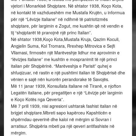
vjetori i Monarkisë Shqiptare. Në shtator 1938, Koço Kota,
në kontakt të vazhdueshëm me Mustafa Krujën, u informua
për një “Lëvizje italiane” në ndihmë të patriotizmës
shqiptare, për largimin e Zogut, me kushtin që në vendin e
tij “shqiptarët të pranojnë një princ Italian”.
Në shtator 1938,Koço Kota,Mustafa Kruja, Qazim Koculi,
Angjelin Suma, Kol Tromara, Rrexhep Mitrovica e Sejfi
Vllamasi, firmosën një Marëveshje lidhur me aprovimin e
“lëvizjes italiane” me kushtin e mospranimit të një princi
italian për Shqipërinë. “Marëveshja e Parisit” quhej e
shfuqizuar, në rastin e një pushtimi italian të Shqipërisë dhe
vënien e sajë nën kurorën perandorake të Savojës.
Më 11 janar 1939, Konsullata italiane në Tiranë, e njofton
Legatën italiane, për pregatitjen e një “Lëvizje për largimin
e Koço Kotës nga Qeveria”.
Më 7 prill 1939, nisi agresioni ushtarak fashist italian në
brigjet shqiptare.Mbreti sapo kapërceu Kapshticën e
shpërndau qeverinë dhe kaloi në mërgim si Sovran i
arratisur. Shqipëria mbeti pa një qeveri antifashiste në
mërgim.