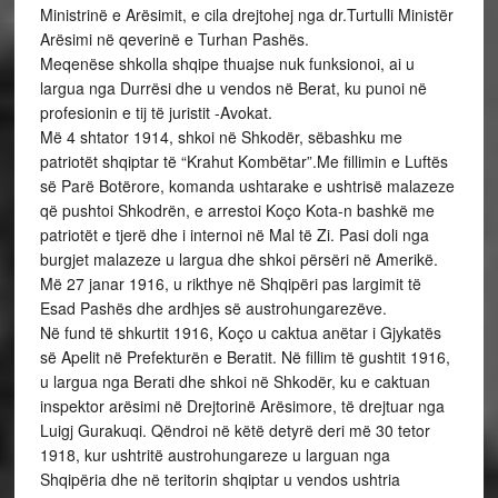
Ministrinë e Arësimit, e cila drejtohej nga dr.Turtulli Ministër
Arësimi në qeverinë e Turhan Pashës.
Meqenëse shkolla shqipe thuajse nuk funksionoi, ai u
largua nga Durrësi dhe u vendos në Berat, ku punoi në
profesionin e tij të juristit -Avokat.
Më 4 shtator 1914, shkoi në Shkodër, sëbashku me
patriotët shqiptar të “Krahut Kombëtar”.Me fillimin e Luftës
së Parë Botërore, komanda ushtarake e ushtrisë malazeze
që pushtoi Shkodrën, e arrestoi Koço Kota-n bashkë me
patriotët e tjerë dhe i internoi në Mal të Zi. Pasi doli nga
burgjet malazeze u largua dhe shkoi përsëri në Amerikë.
Më 27 janar 1916, u rikthye në Shqipëri pas largimit të
Esad Pashës dhe ardhjes së austrohungarezëve.
Në fund të shkurtit 1916, Koço u caktua anëtar i Gjykatës
së Apelit në Prefekturën e Beratit. Në fillim të gushtit 1916,
u largua nga Berati dhe shkoi në Shkodër, ku e caktuan
inspektor arësimi në Drejtorinë Arësimore, të drejtuar nga
Luigj Gurakuqi. Qëndroi në këtë detyrë deri më 30 tetor
1918, kur ushtritë austrohungareze u larguan nga
Shqipëria dhe në teritorin shqiptar u vendos ushtria