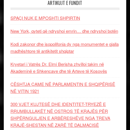
ARTIKUJT E FUNDIT
SPAÇI NUK E MPOSHTI SHPIRTIN
New York, qyteti që ndryshoi emrin… dhe ndryshoi botën
Kodi zakonor dhe isopolifonia dy nga monumentet e gjalla
madhështore të antikitetit shqiptar
Kryetari i Vatrës Dr. Elmi Berisha zhvilloi takim në
Akademinë e Shkencave dhe të Arteve të Kosovës
ÇËSHTJA ÇAME NË PARLAMENTIN E SHQIPËRISË
NË VITIN 1921
300 VJET KUJTESË DHE IDENTITET-TRYEZË E
RRUMBULLAKËT NË OSTROS TË KRAJËS PËR
SHPËRNGULJEN E ARBËRESHËVE NGA TREVA
KRAJË-SHESTAN NË ZARË TË DALMACISË