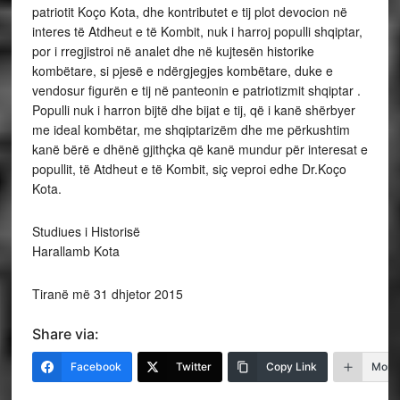
patriotit Koço Kota, dhe kontributet e tij plot devocion në
interes të Atdheut e të Kombit, nuk i harroj populli shqiptar,
por i rregjistroi në analet dhe në kujtesën historike
kombëtare, si pjesë e ndërgjegjes kombëtare, duke e
vendosur figurën e tij në panteonin e patriotizmit shqiptar .
Populli nuk i harron bijtë dhe bijat e tij, që i kanë shërbyer
me ideal kombëtar, me shqiptarizëm dhe me përkushtim
kanë bërë e dhënë gjithçka që kanë mundur për interesat e
popullit, të Atdheut e të Kombit, siç veproi edhe Dr.Koço
Kota.
Studiues i Historisë
Harallamb Kota
Tiranë më 31 dhjetor 2015
Share via:
Facebook
Twitter
Copy Link
More