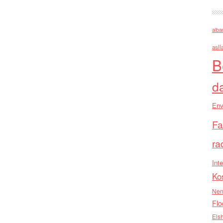
alba
asll
B
d
Env
Fa
ra
Inte
Ko
Nen
Flo
Els