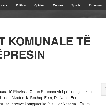
Home
Politics
Opinion
Culture
Sports
Economy
ET KOMUNALE TË
ËPRESIN
unal të Plavës zt Orhan Shamanoviqi priti në një takim
ishtinë : Akademik Rexhep Ferri, Dr. Naser Ferri,
t i shkencave kompjuterike (djali i dr Naserit). Takimi