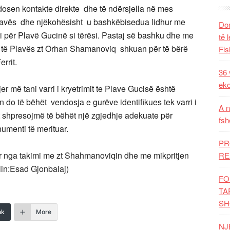
dosen kontakte direkte dhe të ndërsjella në mes
lavës dhe njëkohësisht u bashkëbisedua lidhur me
Dom
ri për Plavë Gucinë si tërësi. Pastaj së bashku dhe me
të 
l të Plavës zt Orhan Shamanoviq shkuan për të bërë
Fis
rrit.
36 
eko
er më tani varri i kryetrimit te Plave Gucisë është
do të bëhët vendosja e gurëve identifikues tek varri i
A n
rt shpresojmë të bëhët një zgjedhje adekuate për
fsh
numenti të merituar.
PR
qur nga takimi me zt Shahmanoviqin dhe me mikpritjen
RE
llin:Esad Gjonbalaj)
FO
TA
SH
nk
More
NJ