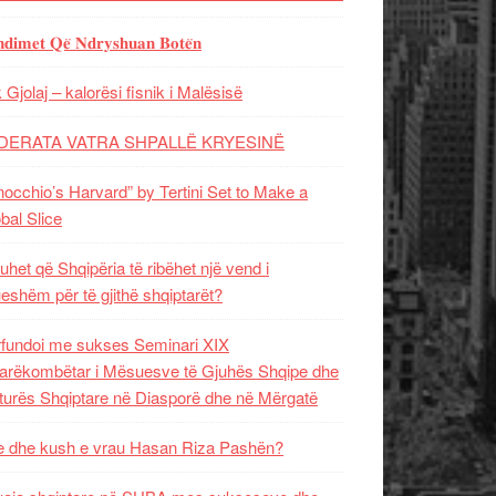
𝐝𝐢𝐦𝐞𝐭 𝐐𝐞̈ 𝐍𝐝𝐫𝐲𝐬𝐡𝐮𝐚𝐧 𝐁𝐨𝐭𝐞̈𝐧
 Gjolaj – kalorësi fisnik i Malësisë
DERATA VATRA SHPALLË KRYESINË
nocchio’s Harvard” by Tertini Set to Make a
bal Slice
uhet që Shqipëria të ribëhet një vend i
ueshëm për të gjithë shqiptarët?
fundoi me sukses Seminari XIX
rëkombëtar i Mësuesve të Gjuhës Shqipe dhe
turës Shqiptare në Diasporë dhe në Mërgatë
 dhe kush e vrau Hasan Riza Pashën?