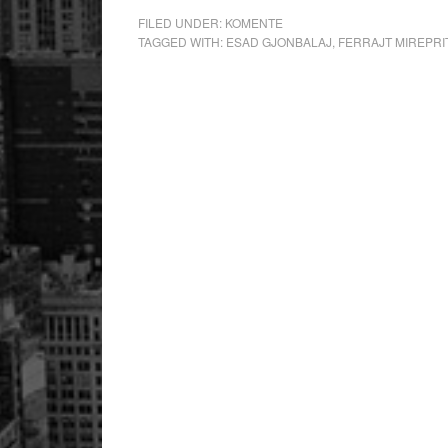
FILED UNDER:
KOMENTE
TAGGED WITH:
ESAD GJONBALAJ
,
FERRAJT MIREPRI