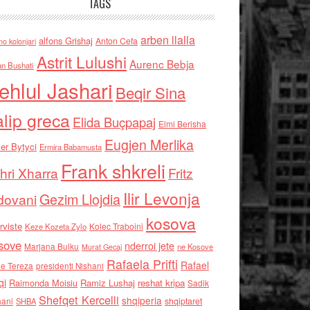
TAGS
arben llalla
alfons Grishaj
Anton Cefa
no kolonjari
Astrit Lulushi
Aurenc Bebja
an Bushati
ehlul Jashari
Beqir Sina
alip greca
Elida Buçpapaj
Elmi Berisha
Eugjen Merlika
er Bytyci
Ermira Babamusta
Frank shkreli
hri Xharra
Fritz
Ilir Levonja
Gezim Llojdia
dovani
kosova
rviste
Kolec Traboini
Keze Kozeta Zylo
sove
nderroi jete
Marjana Bulku
ne Kosove
Murat Gecaj
Rafaela Prifti
Rafael
e Tereza
presidenti Nishani
qi
Raimonda Moisiu
Ramiz Lushaj
reshat kripa
Sadik
Shefqet Kercelli
shqiperia
hani
shqiptaret
SHBA