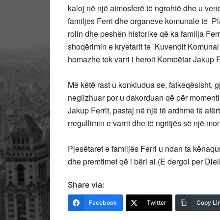
kaloj në një atmosferë të ngrohtë dhe u ven
familjes Ferri dhe organeve komunale të P
rolin dhe peshën historike që ka familja Fer
shoqërimin e kryetarit te Kuvendit Komuna
homazhe tek varri i heroit Kombëtar Jakup Fe
Më këtë rast u konkludua se, fatkeqësisht, gj
neglizhuar por u dakorduan që për momentin 
Jakup Ferrit, pastaj në një të ardhme të afë
rregullimin e varrit dhe të ngritjës së një mo
Pjesëtaret e familjës Ferri u ndan ta këna
dhe premtimet që i bëri ai.(E dergoi per Die
Share via:
Facebook
Twitter
Copy Li