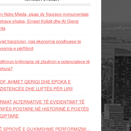
 Ndre Mjeda, sipas dy figurave monumentale
letrave shqipe, Ernest Koliqit dhe At Gjergj
hta
vjet tranzicion, nga ekonomia prodhuese te
nomia e përfitimit
dihmon krijimtaria në zbulimin e potencialeve të
ehura?
OF. AHMET QERIQI DHE EPOKA E
ZISTENCЁS DHE LUFTЁS PЁR LIRI!
RMAT ALTERNATIVE TË EVIDENTIMIT TË
RIFËS POSTARE NË HISTORINË E POSTËS
QIPTARE
Ë SPROVË E GUXIMSHME PERFORMIZMI…