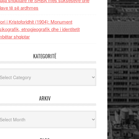
uaja shqiptare në SHBA mes sukseseve dhe
dave të së ardhmes
lori i Kristoforidhit (1904): Monument
sikografik, etnogjeografik dhe i identitetit
bëtar shqiptar
KATEGORITË
egoritë
ARKIV
iv