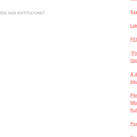
𝐕𝐞
TEN
,
NGA INSTITUCIONET
Lek
FE
“Pi
Glo
A d
jet
Për
Mba
Kul
Pse