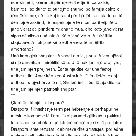
ndershmëri, tolerancë për njerëzit e tjerë, barazisë,
bamirësi, se duhet të punojmë shumë, se familja është e
rëndësishme, që ne kujdesemi për fqinjët, se nuk duhet të
dëmtojnë askënd, të respektojmë të moshuarit etj. Këto
janë vlerat që prindërit mi dhanë mua, dhe këto janë vlerat
sipas së cilave unë jetojë. Këto janë vlera të mirëfillta
shqiptare. A nuk janë këto edhe vlera të mirëfillta
amerikane?
Unë kam gjak shqiptar në venat e mia, por unë jam njësoj
si një amerikan i mirëfilltë këtu. Unë nuk jam një prej tyre,
unë jam njëri prej nesh. Është një ditë kur unë festoj
atdheun tim Amerikën apo Australinë. Ditën tjetër festoj
atdheun e gjyshërve të mi, Shqipërinë – është ajo dita kur
unë jam një njeri patriotik shqiptar.
***
Çfarë është një – diaspora?
Diaspora, fillimisht një term për hebrenjtë e përhapur në
mesin e kombeve të tjera. Tani paraqet gjithashtu pakicat
fetare apo kombëtare që jetojnë në një mjedis të panjohur.
Diaspora ishte rezultat i dëbimeve dhe arratisjes, por edhe
emigracionit vullnetar për të kërkuar fatin në tokë të huaj.