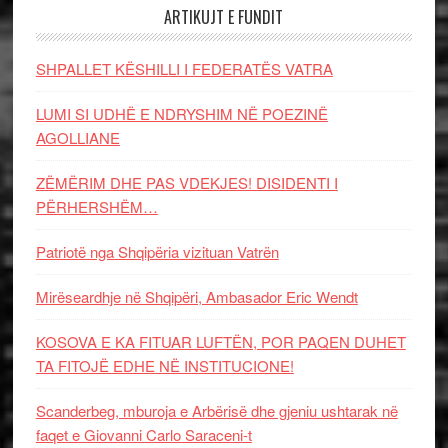
ARTIKUJT E FUNDIT
SHPALLET KËSHILLI I FEDERATËS VATRA
LUMI SI UDHË E NDRYSHIM NË POEZINË
AGOLLIANE
ZËMËRIM DHE PAS VDEKJES! DISIDENTI I
PËRHERSHËM…
Patriotë nga Shqipëria vizituan Vatrën
Mirëseardhje në Shqipëri, Ambasador Eric Wendt
KOSOVA E KA FITUAR LUFTËN, POR PAQEN DUHET
TA FITOJË EDHE NË INSTITUCIONE!
Scanderbeg, mburoja e Arbërisë dhe gjeniu ushtarak në
faqet e Giovanni Carlo Saraceni-t