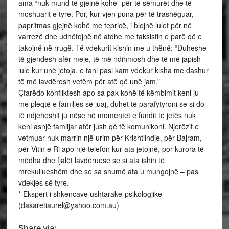
ama “nuk mund të gjejnë kohë” për të sëmurët dhe të
moshuarit e tyre. Por, kur vjen puna për të trashëguar,
papritmas gjejnë kohë me tepricë, i blejnë lulet për në
varrezë dhe udhëtojnë në atdhe me taksistin e parë që e
takojnë në rrugë. Të vdekurit kishin me u thënë: “Duheshe
të gjendesh afër meje, të më ndihmosh dhe të më japish
lule kur unë jetoja, e tani pasi kam vdekur kisha me dashur
të më lavdërosh vetëm për atë që unë jam.”
Çfarëdo konfliktesh apo sa pak kohë të këmbimit keni ju
me pleqtë e familjes së juaj, duhet të parafytyroni se si do
të ndjeheshit ju nëse në momentet e fundit të jetës nuk
keni asnjë familjar afër jush që të komunikoni. Njerëzit e
vetmuar nuk marrin një urim për Krishtlindje, për Bajram,
për Vitin e Ri apo një telefon kur ata jetojnë, por kurora të
mëdha dhe fjalët lavdëruese se si ata ishin të
mrekullueshëm dhe se sa shumë ata u mungojnë – pas
vdekjes së tyre.
* Ekspert i shkencave ushtarake-psikologjike
(dasaretiaurel@yahoo.com.au)
Share via: