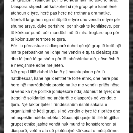
Diaspora shpesh përkufizohet si një grup që e kanë lënë
atdheun e tyre, herë pas here në rrethana dramatike.
Njerëzit largohen nga shtëpitë e tyre dhe vendin e tyre për
shumë arsye, duke përfshirë: për shkak të konflikteve, për
të kërkuar punë, për mundësi më të mira tregtare apo për
të kolonizuar territore të tjera.
Për t’u përcaktuar si diasporë duhet që një grup të ketë një
mit të përbashkët në lidhje me vendin e tij, ta idealizoj atë
dhe të jenë të gatshëm për të mbështetur atë, nëse është
e nevojshme edhe me jetën.
Një grup i tillë duhet të ketë gjithashtu plane për t`u
riatdhesuar, kanë një identitet të fortë etnik, dhe herë pas
here një marrëdhënie problematike me vendin pritës nëse
ai vend ka një politikë jomiqësore ndaj atdheut të tyre; dhe
tregojnë solidaritet me anëtarët e diasporës në vendet e
tjera. Një faktor tjetër i rëndësishëm është shkalla e
organizimit të këtij grupi, si në vendin e tyre të ri pritës dhe
në aspektin ndërkombëtar. Sipas një qasje të tillë të gjitha
grupet etnike jashtë vendit nuk mund të konsiderohen si
diasporë, vetëm ata që plotësojnë kërkesat e mësipërme.