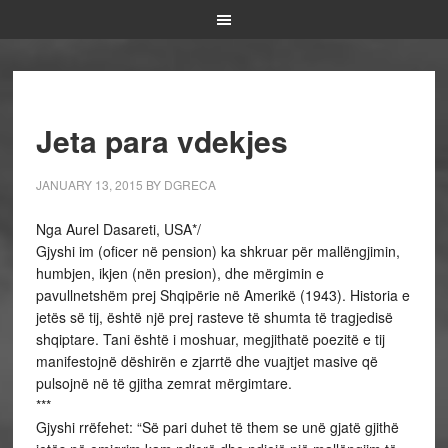
Jeta para vdekjes
JANUARY 13, 2015
BY
DGRECA
Nga Aurel Dasareti, USA*/
Gjyshi im (oficer në pension) ka shkruar për mallëngjimin,
humbjen, ikjen (nën presion), dhe mërgimin e
pavullnetshëm prej Shqipërie në Amerikë (1943). Historia e
jetës së tij, është një prej rasteve të shumta të tragjedisë
shqiptare. Tani është i moshuar, megjithatë poezitë e tij
manifestojnë dëshirën e zjarrtë dhe vuajtjet masive që
pulsojnë në të gjitha zemrat mërgimtare.
***
Gjyshi rrëfehet: “Së pari duhet të them se unë gjatë gjithë