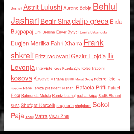
Behlul
Astrit Lulushi
Aurenc Bebja
Bushati
Jashari
dalip greca
Beqir Sina
Elida
Buçpapaj
Enver Bytyci
Elmi Berisha
Ermira Babamusta
Frank
Eugjen Merlika
Fahri Xharra
shkreli
Ilir
Gezim Llojdia
Fritz radovani
Levonja
Interviste
Kolec Traboini
Keze Kozeta Zylo
kosova
Kosove
nderroi jete
Marjana Bulku
ne
Murat Gecaj
Rafaela Prifti
Rafael
Nene Tereza
Kosove
presidenti Nishani
Floqi
Raimonda Moisiu
Ramiz Lushaj
reshat kripa
Sadik Elshani
Sokol
Shefqet Kercelli
shqiperia
shqiptaret
SHBA
Paja
Vatra
Visar Zhiti
Thaci