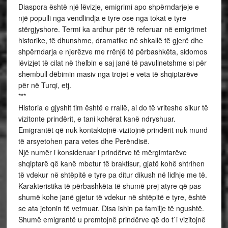
Diaspora është një lëvizje, emigrimi apo shpërndarjeje e
një populli nga vendlindja e tyre ose nga tokat e tyre
stërgjyshore. Termi ka ardhur për të referuar në emigrimet
historike, të dhunshme, dramatike në shkallë të gjerë dhe
shpërndarja e njerëzve me rrënjë të përbashkëta, sidomos
lëvizjet të cilat në thelbin e saj janë të pavullnetshme si për
shembull dëbimin masiv nga trojet e veta të shqiptarëve
për në Turqi, etj.
***
Historia e gjyshit tim është e rrallë, ai do të vriteshe sikur të
vizitonte prindërit, e tani kohërat kanë ndryshuar.
Emigrantët që nuk kontaktojnë-vizitojnë prindërit nuk mund
të arsyetohen para vetes dhe Perëndisë.
Një numër i konsideruar i prindërve të mërgimtarëve
shqiptarë që kanë mbetur të braktisur, gjatë kohë shtrihen
të vdekur në shtëpitë e tyre pa ditur dikush në lidhje me të.
Karakteristika të përbashkëta të shumë prej atyre që pas
shumë kohe janë gjetur të vdekur në shtëpitë e tyre, është
se ata jetonin të vetmuar. Disa ishin pa familje të ngushtë.
Shumë emigrantë u premtojnë prindërve që do t`i vizitojnë