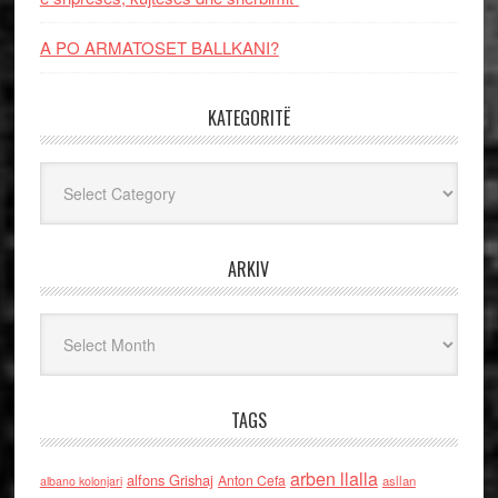
A PO ARMATOSET BALLKANI?
KATEGORITË
Kategoritë
ARKIV
Arkiv
TAGS
arben llalla
alfons Grishaj
Anton Cefa
asllan
albano kolonjari