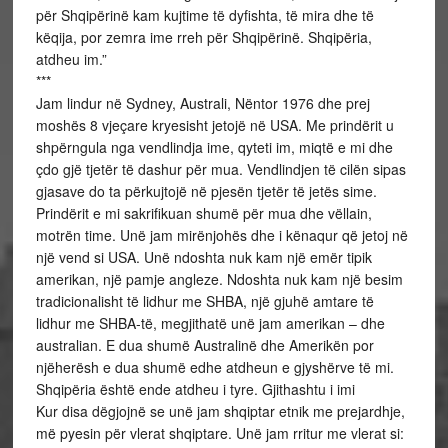
për Shqipërinë kam kujtime të dyfishta, të mira dhe të
këqija, por zemra ime rreh për Shqipërinë. Shqipëria,
atdheu im.”
***
Jam lindur në Sydney, Australi, Nëntor 1976 dhe prej
moshës 8 vjeçare kryesisht jetojë në USA. Me prindërit u
shpërngula nga vendlindja ime, qyteti im, miqtë e mi dhe
çdo gjë tjetër të dashur për mua. Vendlindjen të cilën sipas
gjasave do ta përkujtojë në pjesën tjetër të jetës sime.
Prindërit e mi sakrifikuan shumë për mua dhe vëllain,
motrën time. Unë jam mirënjohës dhe i kënaqur që jetoj në
një vend si USA. Unë ndoshta nuk kam një emër tipik
amerikan, një pamje angleze. Ndoshta nuk kam një besim
tradicionalisht të lidhur me SHBA, një gjuhë amtare të
lidhur me SHBA-të, megjithatë unë jam amerikan – dhe
australian. E dua shumë Australinë dhe Amerikën por
njëherësh e dua shumë edhe atdheun e gjyshërve të mi.
Shqipëria është ende atdheu i tyre. Gjithashtu i imi
Kur disa dëgjojnë se unë jam shqiptar etnik me prejardhje,
më pyesin për vlerat shqiptare. Unë jam rritur me vlerat si: