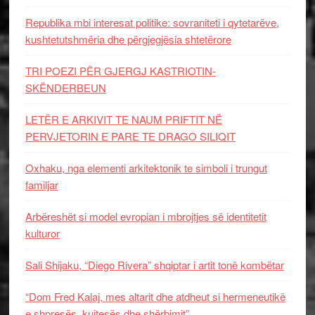
Republika mbi interesat politike: sovraniteti i qytetarëve,
kushtetutshmëria dhe përgjegjësia shtetërore
TRI POEZI PËR GJERGJ KASTRIOTIN-
SKËNDERBEUN
LETËR E ARKIVIT TE NAUM PRIFTIT NË
PERVJETORIN E PARE TE DRAGO SILIQIT
Oxhaku, nga elementi arkitektonik te simboli i trungut
familjar
Arbëreshët si model evropian i mbrojtjes së identitetit
kulturor
Sali Shijaku, “Diego Rivera” shqiptar i artit tonë kombëtar
“Dom Fred Kalaj, mes altarit dhe atdheut si hermeneutikë
e shpresës, kujtesës dhe shërbimit”