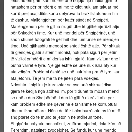
jetës në emigrim kam ndjerë dhe ndjejë një mallëngjim të
hatashëm për prindërit e mi me të cilët nuk jam takuar më
kurrë prej asaj ditës kur u detyrova ta braktisi atdheun tim
të dashur. Mallëngjehem për katër stinët në Shqipëri.
Mallëngjehem për të gjitha rrugët dhe të gjithë njerëzit atje,
për Shkodrën time. Kur unë mendoj për Shqipërinë, unë
shoh shumë fotografi të gëzimit dhe lumturisë në mendjen
time. Unë gjithashtu mendoj se shteti është atje. Për shkak
të gjendjes gjatë sistemit monist, nuk pata siguri për jetën
të vizitoj prindërit e mi derisa ishin gjallë. Kam vizituar dhe i
putha varret e tyre. Një gjë është se unë nuk isha aty kur
ata vdiqën. Problemi është se unë nuk isha pranë tyre, kur
ata jetonin. Të jem me ta në jetën para vdekjes.
Ndoshta ti nipi im je kureshtar se pse unë shkruaj disa
gjëra të këqija nga atdheu im, por ti duhet ta mbash mend
se unë e dua Shqipërinë. I dua të gjithë njerëzit atje por
kam problem edhe me qeverinë e tanishme të korruptuar
dhe antikombëtare. Nëse do të kishim burrështetas të mirë,
shqiptarët do të mund të jetonin në atdheun tonë.
Shqipëria natyrale boshatiset, zotëron mjerimi, rinia ikën në
Perëndim, nataliteti zvogëlohet. Së fundi, kur unë mendoj