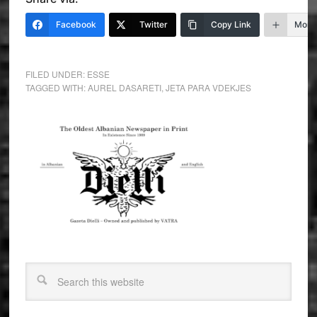
Facebook
Twitter
Copy Link
More
FILED UNDER:
ESSE
TAGGED WITH:
AUREL DASARETI
,
JETA PARA VDEKJES