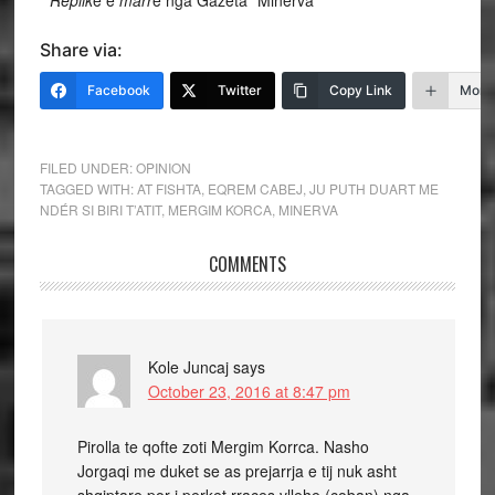
* Replik
ë e
marr
ë nga Gazeta “Minerva”
Share via:
Facebook
Twitter
Copy Link
More
FILED UNDER:
OPINION
TAGGED WITH:
AT FISHTA
,
EQREM CABEJ
,
JU PUTH DUART ME
NDÉR SI BIRI T’ATIT
,
MERGIM KORCA
,
MINERVA
COMMENTS
Kole Juncaj
says
October 23, 2016 at 8:47 pm
Pirolla te qofte zoti Mergim Korrca. Nasho
Jorgaqi me duket se as prejarrja e tij nuk asht