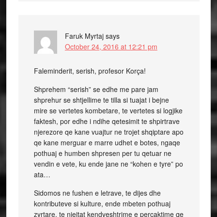
Faruk Myrtaj
says
October 24, 2016 at 12:21 pm
Faleminderit, serish, profesor Korça!
Shprehem “serish” se edhe me pare jam
shprehur se shtjellime te tilla si tuajat i bejne
mire se vertetes kombetare, te vertetes si logjike
faktesh, por edhe i ndihe qetesimit te shpirtrave
njerezore qe kane vuajtur ne trojet shqiptare apo
qe kane merguar e marre udhet e botes, ngaqe
pothuaj e humben shpresen per tu qetuar ne
vendin e vete, ku ende jane ne “kohen e tyre” po
ata…
Sidomos ne fushen e letrave, te dijes dhe
kontributeve si kulture, ende mbeten pothuaj
zyrtare, te njejtat kendveshtrime e percaktime qe