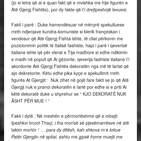
(jo si letra që ai e quan fakt që e mvishka me hije figurën e
Atë Gjergj Fishtës), por dy fakte që t’i drejtpeshojë lexuesi.
Fakti i parë : Duke hamendësuar në mënyrë spekulluese
rreth ndjenjave kundra-komuniste si klerik françeskan i
vendosur që Atë Gjergj Fishta ishte, të cilat përkonin me
pozicionimin politik të Italisë fashiste, hapi i parë i qeverisë
italiane ishte që për vlerat e Tija madhore si edhe ndikimin
e madh në popull që Ai gëzonte, qeverija fashiste italiane t’i
akordonte Atë Gjergj Fishtës dekoratën nga më të lartat që
ajo dekretonte. Këtu edhe pika kyçe e spekullimit rreth
figurës At Gjergjit : Nuk zihet në gojë fare fakti se jo që Atë
Gjergji nuk e pranoi dekoratën e lartë por edhe si e priti Ai
këtë dekoratë duke u shprehur se “ KJO DEKORATË NUK
ÂSHT PËR MUE ! “
Fakti i dytë : Në meshën e përmortëshme që e mbajti
Ipeshkvi Imzot Thaçi, i tha morísë së pjesëmarrësve në atë
takim mortór “ …
para dy ditësh, kah shkova m’e tokue
Patër Gjergjin në spital, ashtu me gjysë fryme muejti me