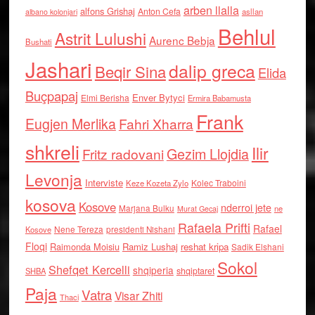
arben llalla
alfons Grishaj
Anton Cefa
asllan
albano kolonjari
Behlul
Astrit Lulushi
Aurenc Bebja
Bushati
Jashari
dalip greca
Beqir Sina
Elida
Buçpapaj
Enver Bytyci
Elmi Berisha
Ermira Babamusta
Frank
Eugjen Merlika
Fahri Xharra
shkreli
Ilir
Gezim Llojdia
Fritz radovani
Levonja
Interviste
Kolec Traboini
Keze Kozeta Zylo
kosova
Kosove
nderroi jete
Marjana Bulku
ne
Murat Gecaj
Rafaela Prifti
Rafael
Nene Tereza
Kosove
presidenti Nishani
Floqi
Raimonda Moisiu
Ramiz Lushaj
reshat kripa
Sadik Elshani
Sokol
Shefqet Kercelli
shqiperia
shqiptaret
SHBA
Paja
Vatra
Visar Zhiti
Thaci