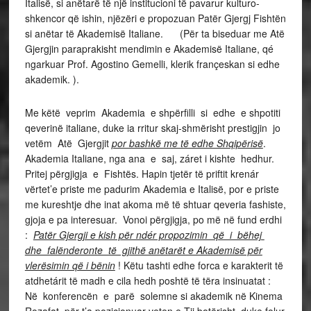
Italisë, si anëtarë të një institucioni të pavarur kulturo-
shkencor që ishin, njëzëri e propozuan Patër Gjergj Fishtën
si anëtar të Akademisë Italiane. (Për ta biseduar me Atë
Gjergjin paraprakisht mendimin e Akademisë Italiane, qé
ngarkuar Prof. Agostino Gemelli, klerik françeskan si edhe
akademik. ).
Me këtë veprim Akademia e shpërfilli si edhe e shpotiti
qeverinë italiane, duke ia rritur skaj-shmërisht prestigjin jo
vetëm Atë Gjergjit
por bashkë me të edhe Shqipërisë
.
Akademia Italiane, nga ana e saj, záret i kishte hedhur.
Pritej përgjigja e Fishtës. Hapin tjetër të priftit krenár
vërtet’e priste me padurim Akademia e Italisë, por e priste
me kureshtje dhe inat akoma më të shtuar qeveria fashiste,
gjoja e pa interesuar. Vonoi përgjigja, po më në fund erdhi
:
Patër Gjergji e kish për ndér propozimin që i bëhej
dhe falënderonte të gjithë anëtarët e Akademisë për
vlerësimin që i bënin
! Këtu tashti edhe forca e karakterit të
atdhetárit të madh e cila hedh poshtë të tëra insinuatat :
Në konferencën e parë solemne si akademik në Kinema