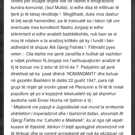
Shtetit për thuajse dhjetë vite në radhët e emigracionit
kundra-komunist, (Isuf Mullai), si edhe disa të infiltruar të
tjerë jo të kësaj rëndësije ! Megjithatë, duke mos dashur
të bëj asnjë hamendësí, pa lé insinuatë sa i takon një ure
eventuale mes konviktorit Nasho Jorgaqi si edhe
shkrimtarit si edhe analistit bashkëkohës, nuk kam se si
mos të ndalem e ta analizoj kritikën që ky i fundit i bën
atdhetárit të shquar Atê Gjergj Fishtës ! Fillimisht pyes
veten : Cila kishte me qenë zanafílla e hullísë që vazhdon
e ndjek profesor N.Jorgaqi me t’ashtuquajturën analizë të
tij të botuar me 2 tetor të 2016-ës ? Padyshim që janë
direktivat që ka pasë dhënë “KOMANDANTI” dhe botuar
në gazetën Bashkimi të datës 22 gusht 1947, para një
grupi të rinjsh që morën pjesë në Pleniumin e IV-të të rinisë
popullore që po e kopjojmë tekstualisht siç qé shprehur
asokohe vetë Enver Hoxha në fjalimin e tij :
“
Miqësínë me popujt e Jugosllavisë nuk mund ta errësonte
shërbëtori i imperializmit dhe i fashizmit italian, shovinisti At
Gjergj Fishta me “Lahutën e Malësisë”, ku ai nga një vepër
kusare të thjeshtë, kërkon t’i bëjë apologjinë shovinizmit më
të tërbuar dhe ta ngrerë
armiqësinë që nuk ka ekzistuar në