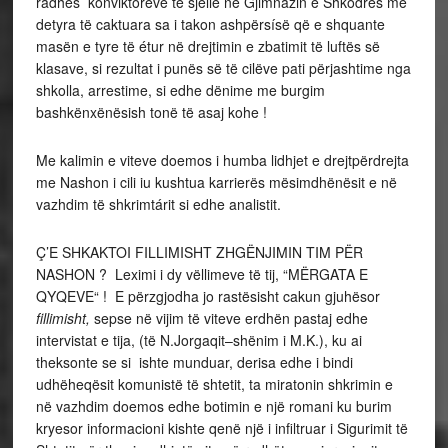
radhës konviktorëve të sjellë në Gjimnazin e Shkodrës me
detyra të caktuara sa i takon ashpërsísë që e shquante
masën e tyre të étur në drejtimin e zbatimit të luftës së
klasave, si rezultat i punës së të cilëve pati përjashtime nga
shkolla, arrestime, si edhe dënime me burgim
bashkënxënësish tonë të asaj kohe !
Me kalimin e viteve doemos i humba lidhjet e drejtpërdrejta
me Nashon i cili iu kushtua karrierës mësimdhënësit e në
vazhdim të shkrimtárit si edhe analistit.
Ç’E SHKAKTOI FILLIMISHT ZHGËNJIMIN TIM PËR
NASHON ? Leximi i dy vëllimeve të tij, “MËRGATA E
QYQEVE“ ! E përzgjodha jo rastësisht cakun gjuhësor
fillimisht,
sepse në vijim të viteve erdhën pastaj edhe
intervistat e tija, (të N.Jorgaqit–shënim i M.K.), ku ai
theksonte se si ishte munduar, derisa edhe i bindi
udhëheqësit komunistë të shtetit, ta miratonin shkrimin e
në vazhdim doemos edhe botimin e një romani ku burim
kryesor informacioni kishte qenë një i infiltruar i Sigurimit të