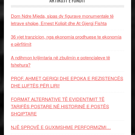
ARTIKUJT E FUNDIT
Dom Ndre Mjeda, sipas dy figurave monumentale të
letrave shqipe, Ernest Koliqit dhe At Gjergj Fishta
36 vjet tranzicion, nga ekonomia prodhuese te ekonomia
e përfitimit
A ndihmon krijimtaria në zbulimin e potencialeve të
fshehura?
PROF. AHMET QERIQI DHE EPOKA E REZISTENCЁS
DHE LUFTЁS PЁR LIRI!
FORMAT ALTERNATIVE TË EVIDENTIMIT TË
TARIFËS POSTARE NË HISTORINË E POSTËS
SHQIPTARE
NJË SPROVË E GUXIMSHME PERFORMIZMI…