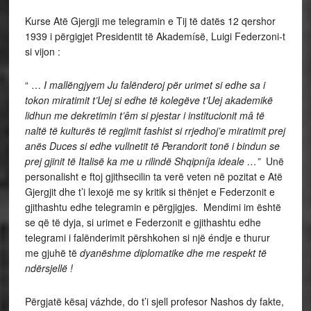
Kurse Atë Gjergji me telegramin e Tij të datës 12 qershor
1939 i përgigjet Presidentit të Akademísë, Luigi Federzoni-t
si vijon :
“ …
I mallëngjyem Ju falënderoj për urimet si edhe sa i
tokon miratimit t’Uej si edhe të kolegëve t’Uej akademikë
lidhun me dekretimin t’êm si pjestar i institucionit mâ të
naltë të kulturës të regjimit fashist si rrjedhoj’e miratimit prej
anës Duces si edhe vullnetit të Perandorit tonë i bindun se
prej gjinit të Italisë ka me u rilindë Shqipníja ideale …”
Unë
personalisht e ftoj gjithsecilin ta verë veten në pozitat e Atë
Gjergjit dhe t’i lexojë me sy kritik si thënjet e Federzonit e
gjithashtu edhe telegramin e përgjigjes. Mendimi im është
se që të dyja, si urimet e Federzonit e gjithashtu edhe
telegrami i falënderimit përshkohen si një éndje e thurur
me gjuhë të
dyanëshme
diplomatike dhe me respekt të
ndërsjellë !
Përgjatë kësaj vázhde, do t’i sjell profesor Nashos dy fakte,