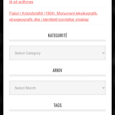
të së ardhmes
Fjalori i Kristoforidhit (1904): Monument leksikografik,
etnogjeografik dhe i identitetit kombëtar shqiptar
KATEGORITË
Kategoritë
ARKIV
Arkiv
TAGS