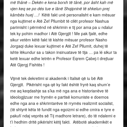
më thânë – Dekën e kena borxh të tânë, por âsht kah më
vjen keq se po dés tue e lânë Shqipninë të shkelun prej
kâmbës huej …!
Këtë fakt unë personalisht e kam mësuar
nga kujtimet e Atë Zef Pllumbit të cilët profesor Nashua
parimisht i përmënd në shkrimin e tij por ama pa u ndalur
tek ky pohim madhor i Atë Gjergjit ! Me pak fjalë, edhe
sikur vetëm këtë fakt të kishte mësuar profesor Nasho
Jorgaqi duke lexuar kujtimet e Atë Zef Pllumit, duhej të
ishte lëkundur sa u takon insinuatave të tija … pa lé sikur ta
ketë lexuar edhe letrën e Profesor Eqrem Çabej-t drejtuar
Atë Gjergj Fishtës !
Vijmë tek dekretimi si akademik i Italisë që iu bë Atë
Gjergjit. Pikërisht nga që ky fakt është fryrë kaq shum’e
me aq keqdashje sa s’ka më nga ana e historianëve të
ideologjizuar me frymën e partisë komuniste e doemos
edhe nga ana e shkrimtarëve të rrymës realizmit socialist,
(të shtyrë këta të fundit nga egoizmi si edhe cmira e tyre e
pakufí ndaj veprës së Tij madhore letrare), do të ndalemi e
t’i hedhim dritë pikërisht këtij fakti. Atëbotë akademikët e