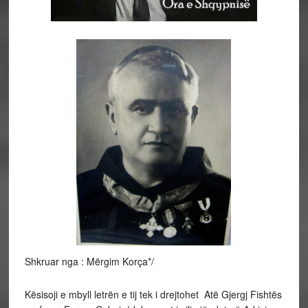
Shkruar nga : Mërgim Korça*/
Kësisoji e mbyll letrën e tij tek i drejtohet Atë Gjergj Fishtës