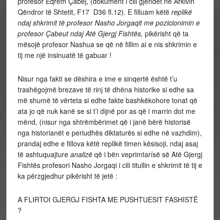
profesor Eqrem Çabej, (dokument i cili gjëndet në Arkivin
Qëndror të Shtetit, F17 D36 fl.12). E filluam këtë
replikë
ndaj shkrimit të profesor Nasho Jorgaqit me pozicionimin e
profesor Çabeut ndaj Atë Gjergj Fishtës,
pikërisht që ta
mësojë profesor Nashua se që në fillim ai e nis shkrimin e
tij me një insinuatë të gabuar !
Nisur nga fakti se dëshira e ime e sinqertë është t’u
trashëgojmë brezave të rinj të dhëna historike si edhe sa
më shumë të vërteta si edhe fakte bashkëkohore tonat që
ata jo që nuk kanë se si t’i dijnë por as që i marrin dot me
mënd, (nisur nga shtrëmbërimet që i janë bërë historisë
nga historianët e periudhës diktaturës si edhe në vazhdim),
prandaj edhe e fillova këtë replikë timen kësisoji, ndaj asaj
të ashtuquajture
analizë
që i bën veprimtarísë së Atë Gjergj
Fishtës profesori Nasho Jorgaqi i cili titullin e shkrimit të tij e
ka përzgjedhur pikërisht të jetë :
A FLIRTOI GJERGJ FISHTA ME PUSHTUESIT FASHISTË
?