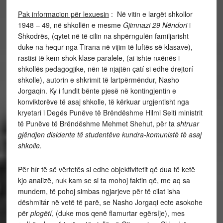
Pak informacion për lexuesin
: Në vitin e largët shkollor
1948 – 49, në shkollën e mesme
Gjimnazi 29 Nëndori
i
Shkodrës, (qytet në të cilin na shpërngulën familjarisht
duke na hequr nga Tirana në vijim të luftës së klasave),
rastisi të kem shok klase paralele, (ai ishte nxënës i
shkollës pedagogjike, nën të njajtën çatí si edhe drejtorí
shkolle), autorin e shkrimit të lartpërmëndur, Nasho
Jorgaqin. Ky i fundit bënte pjesë në kontingjentin e
konviktorëve të asaj shkolle, të kërkuar urgjentisht nga
kryetari i Degës Punëve të Brëndëshme Hilmi Seiti ministrit
të Punëve të Brëndëshme Mehmet Shehut, për ta
shtruar
gjëndjen disidente të studentëve kundra-komunistë të asaj
shkolle.
Për hír të së vërtetës si edhe objektivitetit që dua të ketë
kjo analizë, nuk kam se si ta mohoj faktin që, me aq sa
mundem, të pohoj simbas ngjarjeve për të cilat isha
dëshmitár në vetë të parë, se Nasho Jorgaqi ecte asokohe
për
plogëtí
, (duke mos qenë flamurtar egërsíje), mes