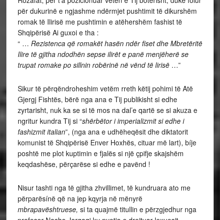
Rozafat, për t’a pozicionuar veten e Tij botërisht, duke folur
për dukurinë e ngjashme ndërmjet pushtimit të dikurshëm
romak të Ilirisë me pushtimin e atëhershëm fashist të
Shqipërisë Ai guxoi e tha :
“ …
Rezistenca që romakët hasën ndër fiset dhe Mbretëritë
Ilire të gjitha ndodhën sepse ilirët e panë menjëherë se
trupat romake po sillnin robërinë në vënd të lirisë
…”
Sikur të përqëndroheshim vetëm rreth këtij pohimi të Atë
Gjergj Fishtës, bërë nga ana e Tij publikisht si edhe
zyrtarisht, nuk ka se si të mos na dal’e qartë se si akuza e
ngritur kundra Tij si “
shërbëtor i imperializmit si edhe i
fashizmit italian
”, (nga ana e udhëheqësit dhe diktatorit
komunist të Shqipërisë Enver Hoxhës, cituar më lart), bíje
poshtë me plot kuptimin e fjalës si një çpifje skajshëm
keqdashëse, përçarëse si edhe e pavënd !
Nisur tashti nga të gjitha zhvillimet, të kundruara ato me
përparësínë që na jep kqyrja në mënyrë
mbrapavështruese,
si ta quajmë titullin e përzgjedhur nga