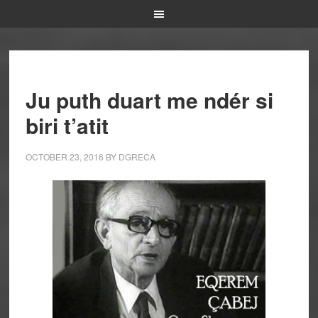
Ju puth duart me ndér si
biri t’atit
OCTOBER 23, 2016
BY
DGRECA