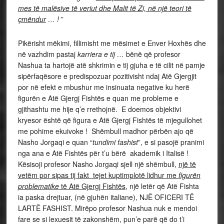
mes të malësive të veriut dhe Malit të Zi, në një teori të
çmëndur
… !
”
Pikërisht mëkimi, fillimisht me mësimet e Enver Hoxhës dhe
në vazhdim pastaj
karriera e tij …
bënë që profesor
Nashua ta hartojë atë shkrimin e tij gjuha e të cilit në pamje
sipërfaqësore e predispozuar pozitivisht ndaj Atë Gjergjit
por në efekt e mbushur me insinuata negative ku herë
figurën e Atë Gjergj Fishtës e quan me probleme e
gjithashtu me hije q’e rrethojnë. E doemos objektivi
kryesor është që figura e Atë Gjergj Fishtës të mjegullohet
me pohime ekuivoke ! Shëmbull madhor përbën ajo që
Nasho Jorgaqi e quan “
tundimi fashist
”, e si pasojë pranimi
nga ana e Atë Fishtës për t’u bërë akademik i Italisë !
Kësisoji profesor Nasho Jorgaqi sjell një shëmbull,
një të
vetëm por sipas tij fakt tejet kuptimplotë lidhur me
figurën
problematike
të Atë Gjergj Fishtës
, një letër që Atë Fishta
ia paska drejtuar, (në gjuhën italiane), NJË OFICERI TË
LARTË FASHIST. Mirëpo profesor Nashua nuk e mendoi
fare se si lexuesit të zakonshëm, pun’e parë që do t’i