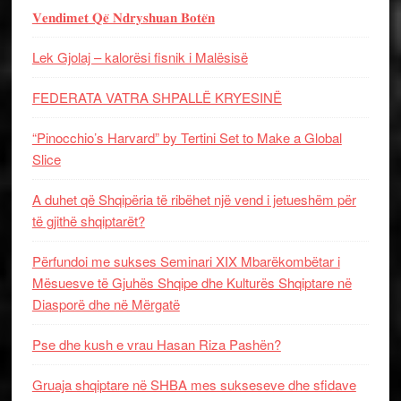
𝐕𝐞𝐧𝐝𝐢𝐦𝐞𝐭 𝐐𝐞̈ 𝐍𝐝𝐫𝐲𝐬𝐡𝐮𝐚𝐧 𝐁𝐨𝐭𝐞̈𝐧
Lek Gjolaj – kalorësi fisnik i Malësisë
FEDERATA VATRA SHPALLË KRYESINË
“Pinocchio’s Harvard” by Tertini Set to Make a Global
Slice
A duhet që Shqipëria të ribëhet një vend i jetueshëm për
të gjithë shqiptarët?
Përfundoi me sukses Seminari XIX Mbarëkombëtar i
Mësuesve të Gjuhës Shqipe dhe Kulturës Shqiptare në
Diasporë dhe në Mërgatë
Pse dhe kush e vrau Hasan Riza Pashën?
Gruaja shqiptare në SHBA mes sukseseve dhe sfidave