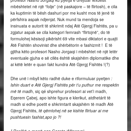
profesor Nasho Jorgaqi ku pyetja e drejtuar lexuesit
mbështetet në një “folje” (në paskajore – të flirtosh), e cila
ka kuptimin të bësh dashuri por me kusht mos të jenë të
përfshira aspak ndjenjat. Nuk mund ta mendoja se
insinuata e autorit të shkrimit ndaj Atë Gjergj Fishtës, pa u
zgjatur aspak se cila kategori femrash “flirtojnë”, do të
formulohej kësisoji pikërisht 69 vite mbasi diktatori e quajti
Atë Fishtën shovinist dhe shërbëtorin e fashizmit ! E të
gjitha këto profesori Nasho Jorgaqi i mbështet në një letër
eventuale gjuha e së cilës është skajshëm diplomatike dhe
ai këtë letër e quan fakt kundra Atë Gjergj Fishtës !(?)
Dhe unë i mbyll këto radhë duke e riformuluar pyetjen
:
Ishin duart e Atë Gjergj Fishtës për t’u puthur me respektin
më të madh
, siç qé shprehur profesori ai vet’i madh,
Eqerem Çabej, apo ishte figura e klerikut, atdhetárit të
madh si edhe poetit e shkrimtarit skajshëm të madh Atë
Gjergj Fishtës,
të qëmtohej në se kishte flirtuar ai me
pushtuesin fashist,apo jo ?!