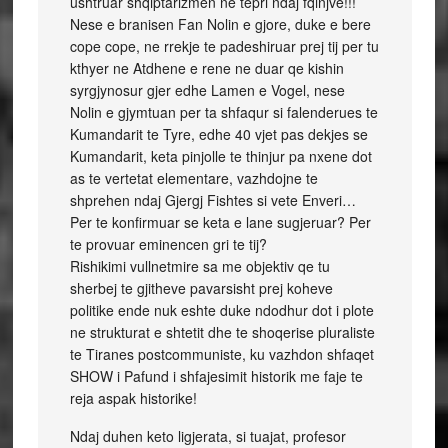
ushtruar shqiptarizmen ne tepri ndaj fqinjve!!!
Nese e branisen Fan Nolin e gjore, duke e bere
cope cope, ne rrekje te padeshiruar prej tij per tu
kthyer ne Atdhene e rene ne duar qe kishin
syrgjynosur gjer edhe Lamen e Vogel, nese
Nolin e gjymtuan per ta shfaqur si falenderues te
Kumandarit te Tyre, edhe 40 vjet pas dekjes se
Kumandarit, keta pinjolle te thinjur pa nxene dot
as te vertetat elementare, vazhdojne te
shprehen ndaj Gjergj Fishtes si vete Enveri…
Per te konfirmuar se keta e lane sugjeruar? Per
te provuar eminencen gri te tij?
Rishikimi vullnetmire sa me objektiv qe tu
sherbej te gjitheve pavarsisht prej koheve
politike ende nuk eshte duke ndodhur dot i plote
ne strukturat e shtetit dhe te shoqerise pluraliste
te Tiranes postcommuniste, ku vazhdon shfaqet
SHOW i Pafund i shfajesimit historik me faje te
reja aspak historike!
Ndaj duhen keto ligjerata, si tuajat, profesor