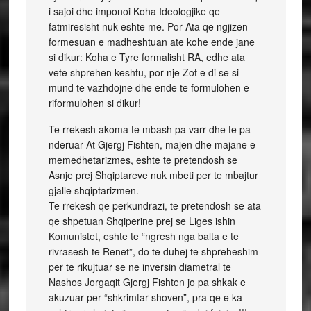
i sajoi dhe imponoi Koha Ideologjike qe
fatmiresisht nuk eshte me. Por Ata qe ngjizen
formesuan e madheshtuan ate kohe ende jane
si dikur: Koha e Tyre formalisht RA, edhe ata
vete shprehen keshtu, por nje Zot e di se si
mund te vazhdojne dhe ende te formulohen e
riformulohen si dikur!
Te rrekesh akoma te mbash pa varr dhe te pa
nderuar At Gjergj Fishten, majen dhe majane e
memedhetarizmes, eshte te pretendosh se
Asnje prej Shqiptareve nuk mbeti per te mbajtur
gjalle shqiptarizmen.
Te rrekesh qe perkundrazi, te pretendosh se ata
qe shpetuan Shqiperine prej se Liges ishin
Komunistet, eshte te “ngresh nga balta e te
rivrasesh te Renet”, do te duhej te shpreheshim
per te rikujtuar se ne inversin diametral te
Nashos Jorgaqit Gjergj Fishten jo pa shkak e
akuzuar per “shkrimtar shoven”, pra qe e ka