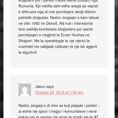
shqiptare por i perket rraces vllehe (coban) nga
Rumunia. Kjo ndofta asht edhe arsyja qe veprat
e shkruara nga ai nuk permbajne asnje shkrim
patriotik shqipetar. Nasho Jorgaqin e kam takuar
ne vitin 1992 ne Detroit. Atij nuk i interesonte
fare ceshtja kombetare shqipetare por qante
permbysjen e rregjimit te Enver Hoxhes ne
Shqiperi. Me la npershtypje te nje njeriut te
vrazhdet me vakijade (atitude) te nje ish agjenti
te sigurimit
Jakov
says
October 24, 2016 at 1:50 am
Nasho Jorgaqi e di mire se kujt plejade i perket –
ai eshte nje spiun i rregjur i komunisteve i vene
enkas per te perlyer nje emer te madh ate te AT