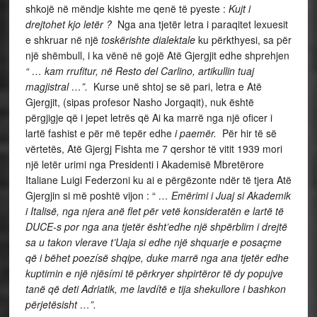
shkojë në mëndje kishte me qenë të pyeste :
Kujt i
drejtohet kjo letër ?
Nga ana tjetër letra i paraqitet lexuesit
e shkruar në një
toskërishte dialektale
ku përkthyesi, sa për
një shëmbull, i ka vënë në gojë Atë Gjergjit edhe shprehjen
“ … kam rrufitur, në Resto del Carlino, artikullin tuaj
magjistral
…”.
Kurse unë shtoj se së pari, letra e Atë
Gjergjit, (sipas profesor Nasho Jorgaqit), nuk është
përgjigje që i jepet letrës që Ai ka marrë nga një oficer i
lartë fashist e për më tepër edhe
i paemër.
Për hir të së
vërtetës, Atë Gjergj Fishta me 7 qershor të vitit 1939 mori
një letër urimi nga Presidenti i Akademisë Mbretërore
Italiane Luigi Federzoni ku ai e përgëzonte ndër të tjera Atë
Gjergjin si më poshtë vijon : “
… Emërimi i Juaj si Akademik
i Italisë, nga njera anë flet për vetë konsideratën e lartë të
DUCE-s por nga ana tjetër ësht’edhe një shpërblim i drejtë
sa u takon vlerave t’Uaja si edhe një shquarje e posaçme
që i bëhet poezísë shqipe, duke marrë nga ana tjetër edhe
kuptimin e një njësími të përkryer shpirtëror të dy popujve
tanë që deti Adriatik, me lavdítë e tija shekullore i bashkon
përjetësisht …”.