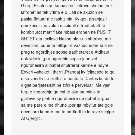
Gjergj Fishtes qe ku palaco i letrave shqipe ,nuk
iafrohet as tek vrima e b…ati qe akuzon se
paska flirtuar me fashizmin .Ky qen pisanjoz i
damkosur me vulen e spiunit e tradhetarit te
kombit ,sot merr flake mbasi erdhen ne PUSHT
SHTET ata tecileve Nasho plehu u sherbeu me
devocion ,pune te felliqur e vazhdo edhe tani ne
prag te ngordhjes sepse tradhetaret e Atdheut
nuk vdesin ,por ngordhin sepse jane vet
ngordhesira si babai shpirteror kerme e ndyre
Enveri –shoket i therri .Prandaj ky feliqesdo te qe
e ka vendin ne rrethin e nente te Dantes ku do te
digjet perljetesisht ne zifin e perveluar .Me vjen
turp e keqardhje qe eshte akoma midis te
gjalleve ky pleh e ngordhesire qe duhet larguar
sa me pare e me dhune ,per tja mbyllur ate goje
nevojtore kunder me te ndriturit te letrave shqipe
At Gjergjit .