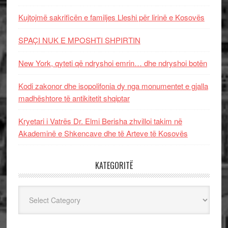
Kujtojmë sakrificën e familjes Lleshi për lirinë e Kosovës
SPAÇI NUK E MPOSHTI SHPIRTIN
New York, qyteti që ndryshoi emrin… dhe ndryshoi botën
Kodi zakonor dhe isopolifonia dy nga monumentet e gjalla
madhështore të antikitetit shqiptar
Kryetari i Vatrës Dr. Elmi Berisha zhvilloi takim në
Akademinë e Shkencave dhe të Arteve të Kosovës
KATEGORITË
Kategoritë