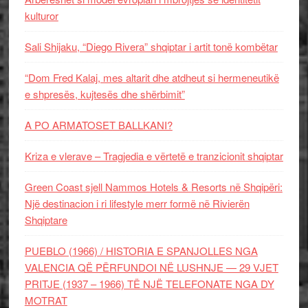
kulturor
Sali Shijaku, “Diego Rivera” shqiptar i artit tonë kombëtar
“Dom Fred Kalaj, mes altarit dhe atdheut si hermeneutikë
e shpresës, kujtesës dhe shërbimit”
A PO ARMATOSET BALLKANI?
Kriza e vlerave – Tragjedia e vërtetë e tranzicionit shqiptar
Green Coast sjell Nammos Hotels & Resorts në Shqipëri:
Një destinacion i ri lifestyle merr formë në Rivierën
Shqiptare
PUEBLO (1966) / HISTORIA E SPANJOLLES NGA
VALENCIA QË PËRFUNDOI NË LUSHNJE — 29 VJET
PRITJE (1937 – 1966) TË NJË TELEFONATE NGA DY
MOTRAT