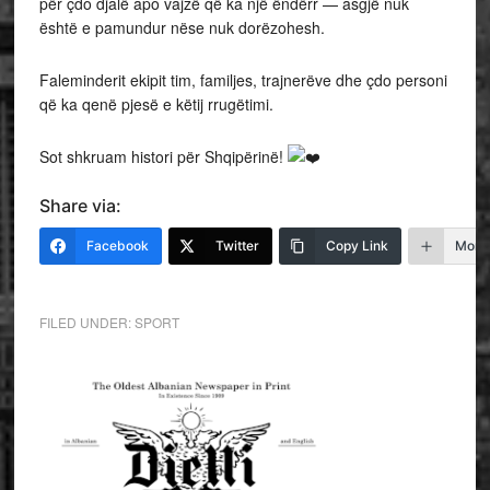
për çdo djalë apo vajzë që ka një ëndërr — asgjë nuk
është e pamundur nëse nuk dorëzohesh.
Faleminderit ekipit tim, familjes, trajnerëve dhe çdo personi
që ka qenë pjesë e këtij rrugëtimi.
Sot shkruam histori për Shqipërinë!
Share via:
Facebook
Twitter
Copy Link
More
FILED UNDER:
SPORT