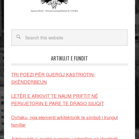
ARTIKUJT E FUNDIT
TRI POEZI PËR GJERGJ KASTRIOTIN-
SKËNDERBEUN
LETËR E ARKIVIT TE NAUM PRIFTIT NË
PERVJETORIN E PARE TE DRAGO SILIQIT
Oxhaku, nga elementi arkitektonik te simboli i trungut
familjar
Arbëreshët si model evropian i mbrojtjes së identitetit