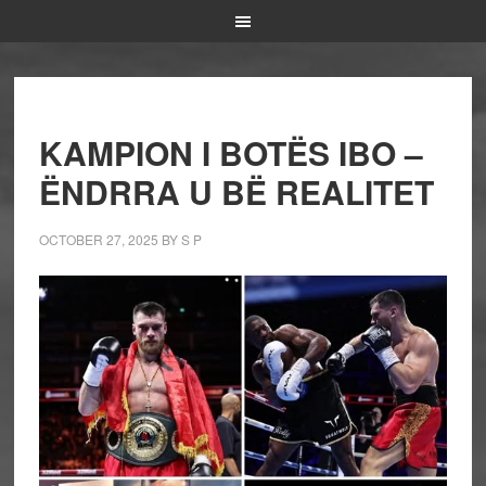
KAMPION I BOTËS IBO –
ËNDRRA U BË REALITET
OCTOBER 27, 2025
BY
S P