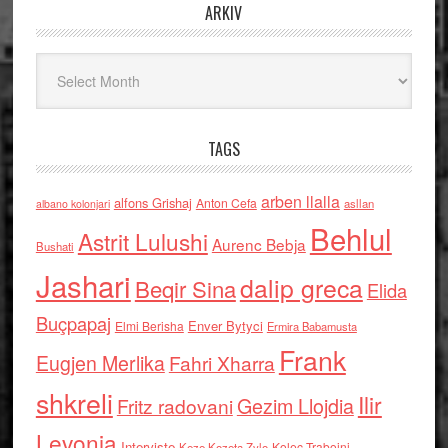
ARKIV
Arkiv
TAGS
arben llalla
alfons Grishaj
Anton Cefa
asllan
albano kolonjari
Behlul
Astrit Lulushi
Aurenc Bebja
Bushati
Jashari
dalip greca
Beqir Sina
Elida
Buçpapaj
Enver Bytyci
Elmi Berisha
Ermira Babamusta
Frank
Eugjen Merlika
Fahri Xharra
shkreli
Ilir
Gezim Llojdia
Fritz radovani
Levonja
Interviste
Kolec Traboini
Keze Kozeta Zylo