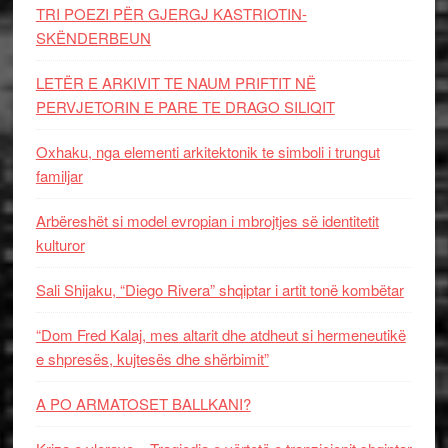
TRI POEZI PËR GJERGJ KASTRIOTIN-
SKËNDERBEUN
LETËR E ARKIVIT TE NAUM PRIFTIT NË
PERVJETORIN E PARE TE DRAGO SILIQIT
Oxhaku, nga elementi arkitektonik te simboli i trungut
familjar
Arbëreshët si model evropian i mbrojtjes së identitetit
kulturor
Sali Shijaku, “Diego Rivera” shqiptar i artit tonë kombëtar
“Dom Fred Kalaj, mes altarit dhe atdheut si hermeneutikë
e shpresës, kujtesës dhe shërbimit”
A PO ARMATOSET BALLKANI?