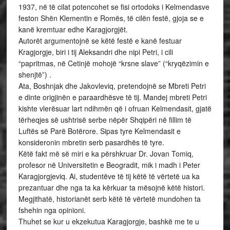
1937, në të cilat potencohet se fisi ortodoks i Kelmendasve
feston Shën Klementin e Romës, të cilën festë, gjoja se e
kanë kremtuar edhe Karagjorgjët.
Autorët argumentojnë se këtë festë e kanë festuar
Kragjorgje, biri i tij Aleksandri dhe nipi Petri, i cili
“papritmas, në Cetinjë mohojë “krsne slave” (“kryqëzimin e
shenjtë”) .
Ata, Boshnjak dhe Jakovleviq, pretendojnë se Mbreti Petri
e dinte origjinën e paraardhësve të tij. Mandej mbreti Petri
kishte vlerësuar lart ndihmën që i ofruan Kelmendasit, gjatë
tërheqjes së ushtrisë serbe nëpër Shqipëri në fillim të
Luftës së Parë Botërore. Sipas tyre Kelmendasit e
konsideronin mbretin serb pasardhës të tyre.
Këtë fakt më së miri e ka përshkruar Dr. Jovan Tomiq,
profesor në Universitetin e Beogradit, mik i madh i Peter
Karagjorgjeviq. Ai, studentëve të tij këtë të vërtetë ua ka
prezantuar dhe nga ta ka kërkuar ta mësojnë këtë histori.
Megjithatë, historianët serb këtë të vërtetë mundohen ta
fshehin nga opinioni.
Thuhet se kur u ekzekutua Karagjorgje, bashkë me te u