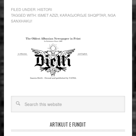
FILED UNDER:
HISTORI
TAGGED WITH:
ISMET AZIZI
,
KARAGJORGJE SHQIPTAR
,
NGA
SANXHAKU!
ARTIKUJT E FUNDIT