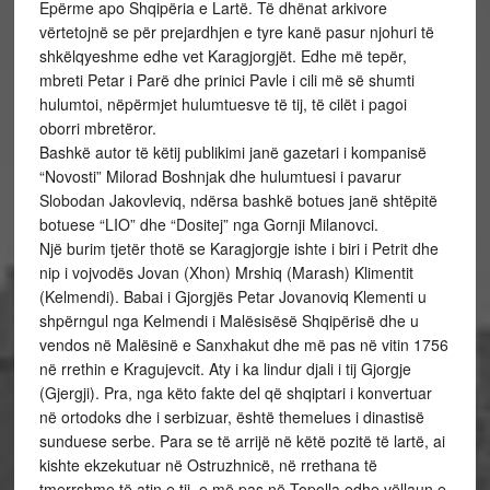
Epërme apo Shqipëria e Lartë. Të dhënat arkivore
vërtetojnë se për prejardhjen e tyre kanë pasur njohuri të
shkëlqyeshme edhe vet Karagjorgjët. Edhe më tepër,
mbreti Petar i Parë dhe prinici Pavle i cili më së shumti
hulumtoi, nëpërmjet hulumtuesve të tij, të cilët i pagoi
oborri mbretëror.
Bashkë autor të këtij publikimi janë gazetari i kompanisë
“Novosti” Milorad Boshnjak dhe hulumtuesi i pavarur
Slobodan Jakovleviq, ndërsa bashkë botues janë shtëpitë
botuese “LIO” dhe “Dositej” nga Gornji Milanovci.
Një burim tjetër thotë se Karagjorgje ishte i biri i Petrit dhe
nip i vojvodës Jovan (Xhon) Mrshiq (Marash) Klimentit
(Kelmendi). Babai i Gjorgjës Petar Jovanoviq Klementi u
shpërngul nga Kelmendi i Malësisësë Shqipërisë dhe u
vendos në Malësinë e Sanxhakut dhe më pas në vitin 1756
në rrethin e Kragujevcit. Aty i ka lindur djali i tij Gjorgje
(Gjergji). Pra, nga këto fakte del që shqiptari i konvertuar
në ortodoks dhe i serbizuar, është themelues i dinastisë
sunduese serbe. Para se të arrijë në këtë pozitë të lartë, ai
kishte ekzekutuar në Ostruzhnicë, në rrethana të
tmerrshme të atin e tij, e më pas në Topolla edhe vëllaun e