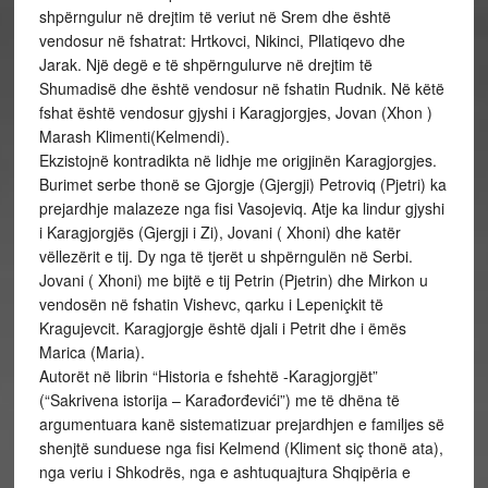
shpërngulur në drejtim të veriut në Srem dhe është
vendosur në fshatrat: Hrtkovci, Nikinci, Pllatiqevo dhe
Jarak. Një degë e të shpërngulurve në drejtim të
Shumadisë dhe është vendosur në fshatin Rudnik. Në këtë
fshat është vendosur gjyshi i Karagjorgjes, Jovan (Xhon )
Marash Klimenti(Kelmendi).
Ekzistojnë kontradikta në lidhje me origjinën Karagjorgjes.
Burimet serbe thonë se Gjorgje (Gjergji) Petroviq (Pjetri) ka
prejardhje malazeze nga fisi Vasojeviq. Atje ka lindur gjyshi
i Karagjorgjës (Gjergji i Zi), Jovani ( Xhoni) dhe katër
vëllezërit e tij. Dy nga të tjerët u shpërngulën në Serbi.
Jovani ( Xhoni) me bijtë e tij Petrin (Pjetrin) dhe Mirkon u
vendosën në fshatin Vishevc, qarku i Lepeniçkit të
Kragujevcit. Karagjorgje është djali i Petrit dhe i ëmës
Marica (Maria).
Autorët në librin “Historia e fshehtë -Karagjorgjët”
(“Sakrivena istorija – Karađorđevići”) me të dhëna të
argumentuara kanë sistematizuar prejardhjen e familjes së
shenjtë sunduese nga fisi Kelmend (Kliment siç thonë ata),
nga veriu i Shkodrës, nga e ashtuquajtura Shqipëria e