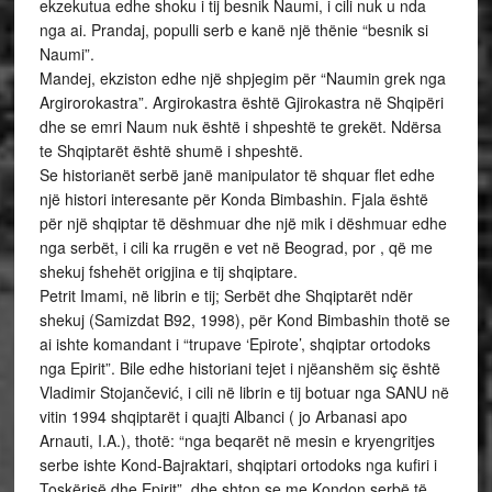
ekzekutua edhe shoku i tij besnik Naumi, i cili nuk u nda
nga ai. Prandaj, populli serb e kanë një thënie “besnik si
Naumi”.
Mandej, ekziston edhe një shpjegim për “Naumin grek nga
Argirorokastra”. Argirokastra është Gjirokastra në Shqipëri
dhe se emri Naum nuk është i shpeshtë te grekët. Ndërsa
te Shqiptarët është shumë i shpeshtë.
Se historianët serbë janë manipulator të shquar flet edhe
një histori interesante për Konda Bimbashin. Fjala është
për një shqiptar të dëshmuar dhe një mik i dëshmuar edhe
nga serbët, i cili ka rrugën e vet në Beograd, por , që me
shekuj fshehët origjina e tij shqiptare.
Petrit Imami, në librin e tij; Serbët dhe Shqiptarët ndër
shekuj (Samizdat B92, 1998), për Kond Bimbashin thotë se
ai ishte komandant i “trupave ‘Epirote’, shqiptar ortodoks
nga Epirit”. Bile edhe historiani tejet i njëanshëm siç është
Vladimir Stojančević, i cili në librin e tij botuar nga SANU në
vitin 1994 shqiptarët i quajti Albanci ( jo Arbanasi apo
Arnauti, I.A.), thotë: “nga beqarët në mesin e kryengritjes
serbe ishte Kond-Bajraktari, shqiptari ortodoks nga kufiri i
Toskërisë dhe Epirit”, dhe shton se me Kondon serbë të