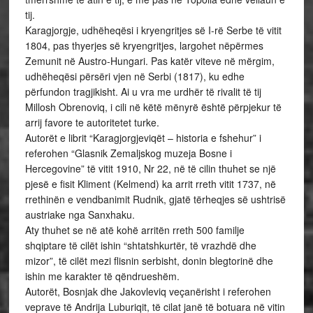
tij.
Karagjorgje, udhëheqësi i kryengritjes së I-rë Serbe të vitit
1804, pas thyerjes së kryengritjes, largohet nëpërmes
Zemunit në Austro-Hungari. Pas katër viteve në mërgim,
udhëheqësi përsëri vjen në Serbi (1817), ku edhe
përfundon tragjikisht. Ai u vra me urdhër të rivalit të tij
Millosh Obrenoviq, i cili në këtë mënyrë është përpjekur të
arrij favore te autoritetet turke.
Autorët e librit “Karagjorgjeviqët – historia e fshehur” i
referohen “Glasnik Zemaljskog muzeja Bosne i
Hercegovine” të vitit 1910, Nr 22, në të cilin thuhet se një
pjesë e fisit Kliment (Kelmend) ka arrit rreth vitit 1737, në
rrethinën e vendbanimit Rudnik, gjatë tërheqjes së ushtrisë
austriake nga Sanxhaku.
Aty thuhet se në atë kohë arritën rreth 500 familje
shqiptare të cilët ishin “shtatshkurtër, të vrazhdë dhe
mizor”, të cilët mezi flisnin serbisht, donin blegtorinë dhe
ishin me karakter të qëndrueshëm.
Autorët, Bosnjak dhe Jakovleviq veçanërisht i referohen
veprave të Andrija Luburiqit, të cilat janë të botuara në vitin