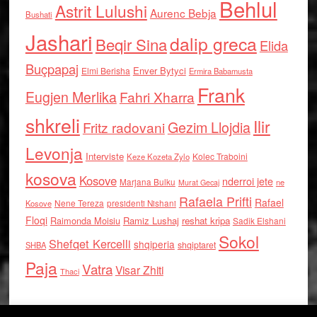
Behlul
Astrit Lulushi
Aurenc Bebja
Bushati
Jashari
dalip greca
Beqir Sina
Elida
Buçpapaj
Enver Bytyci
Elmi Berisha
Ermira Babamusta
Frank
Eugjen Merlika
Fahri Xharra
shkreli
Ilir
Gezim Llojdia
Fritz radovani
Levonja
Interviste
Kolec Traboini
Keze Kozeta Zylo
kosova
Kosove
nderroi jete
Marjana Bulku
ne
Murat Gecaj
Rafaela Prifti
Rafael
Nene Tereza
Kosove
presidenti Nishani
Floqi
Raimonda Moisiu
Ramiz Lushaj
reshat kripa
Sadik Elshani
Sokol
Shefqet Kercelli
shqiperia
shqiptaret
SHBA
Paja
Vatra
Visar Zhiti
Thaci