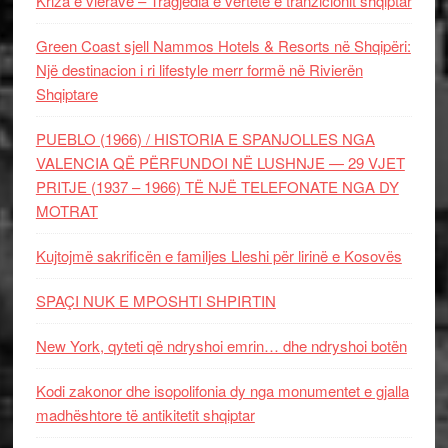
Kriza e vlerave – Tragjedia e vërtetë e tranzicionit shqiptar
Green Coast sjell Nammos Hotels & Resorts në Shqipëri:
Një destinacion i ri lifestyle merr formë në Rivierën
Shqiptare
PUEBLO (1966) / HISTORIA E SPANJOLLES NGA
VALENCIA QË PËRFUNDOI NË LUSHNJE — 29 VJET
PRITJE (1937 – 1966) TË NJË TELEFONATE NGA DY
MOTRAT
Kujtojmë sakrificën e familjes Lleshi për lirinë e Kosovës
SPAÇI NUK E MPOSHTI SHPIRTIN
New York, qyteti që ndryshoi emrin… dhe ndryshoi botën
Kodi zakonor dhe isopolifonia dy nga monumentet e gjalla
madhështore të antikitetit shqiptar