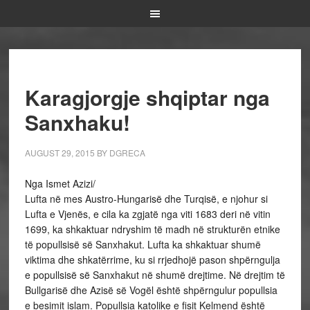
Karagjorgje shqiptar nga
Sanxhaku!
AUGUST 29, 2015
BY
DGRECA
Nga Ismet Azizi/
Lufta në mes Austro-Hungarisë dhe Turqisë, e njohur si
Lufta e Vjenës, e cila ka zgjatë nga viti 1683 deri në vitin
1699, ka shkaktuar ndryshim të madh në strukturën etnike
të popullsisë së Sanxhakut. Lufta ka shkaktuar shumë
viktima dhe shkatërrime, ku si rrjedhojë pason shpërngulja
e popullsisë së Sanxhakut në shumë drejtime. Në drejtim të
Bullgarisë dhe Azisë së Vogël është shpërngulur popullsia
e besimit islam. Popullsia katolike e fisit Kelmend është