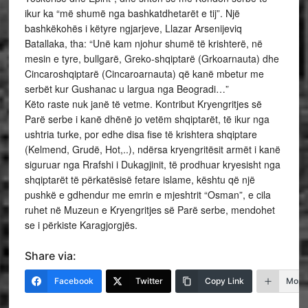
ikur ka “më shumë nga bashkatdhetarët e tij”. Një
bashkëkohës i këtyre ngjarjeve, Llazar Arsenijeviq
Batallaka, tha: “Unë kam njohur shumë të krishterë, në
mesin e tyre, bullgarë, Greko-shqiptarë (Grkoarnauta) dhe
Cincaroshqiptarë (Cincaroarnauta) që kanë mbetur me
serbët kur Gushanac u largua nga Beogradi…”
Këto raste nuk janë të vetme. Kontribut Kryengritjes së
Parë serbe i kanë dhënë jo vetëm shqiptarët, të ikur nga
ushtria turke, por edhe disa fise të krishtera shqiptare
(Kelmend, Grudë, Hot,..), ndërsa kryengritësit armët i kanë
siguruar nga Rrafshi i Dukagjinit, të prodhuar kryesisht nga
shqiptarët të përkatësisë fetare islame, kështu që një
pushkë e gdhendur me emrin e mjeshtrit “Osman”, e cila
ruhet në Muzeun e Kryengritjes së Parë serbe, mendohet
se i përkiste Karagjorgjës.
Share via:
Facebook
Twitter
Copy Link
More