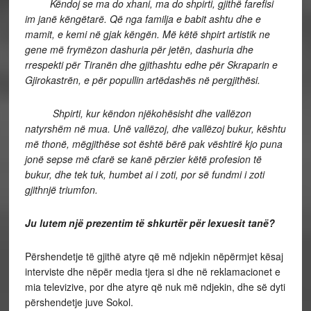
Këndoj se ma do xhani, ma do shpirti, gjithë farefisi
im janë këngëtarë. Që nga familja e babit ashtu dhe e
mamit, e kemi në gjak këngën. Më këtë shpirt artistik ne
gene më frymëzon dashuria për jetën, dashuria dhe
rrespekti për Tiranën dhe gjithashtu edhe për Skraparin e
Gjirokastrën, e për popullin artëdashës në pergjithësi.
Shpirti, kur këndon njëkohësisht dhe vallëzon
natyrshëm në mua. Unë vallëzoj, dhe vallëzoj bukur, kështu
më thonë, mëgjithëse sot është bërë pak vështirë kjo puna
jonë sepse më cfarë se kanë përzier këtë profesion të
bukur, dhe tek tuk, humbet ai i zoti, por së fundmi i zoti
gjithnjë triumfon.
Ju lutem një prezentim të shkurtër për lexuesit tanë?
Përshendetje të gjithë atyre që më ndjekin nëpërmjet kësaj
interviste dhe nëpër media tjera si dhe në reklamacionet e
mia televizive, por dhe atyre që nuk më ndjekin, dhe së dyti
përshendetje juve Sokol.