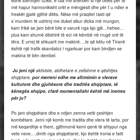
edhe stervitjen fizike, e cila më shërben si një celës për të
më hapur harmonikisht orët e mëngjesit dhe për t`u ndier e
freskët gjatë gjithë ditës. Nëse më praqitet rasti që
s`mundem të ushtroj me duket sikur dicka më mungon,
kam frikë se jam bërë bile e varurë nga kjo gjë…hehee…
plus kam shumë dëshirë të eci në këmbë në rrugë orë të
tëra. E urrej të shkuarit me makinë….le që këtu në Tiranë
është një trafik skandaloz i ngarkuar por kam bindjen se
makina të bën dembel.
Ju jeni një
aktiviste, atdhetare e zellshme e qështjes
shqiptare,
por merreni edhe me afirmimin e vlerave
kultutore dhe gjuhësore dhe traditës shqiptare, të
kënegës shqipe, cfarë momentalisht është më inetres
për ju?
Po jam shqipëtare dhe e ndjen zemra vetë çeshtjen
kombëtare. Jemi një komb me tradita dhe vlera të larta, por
më keqardhje e them, gjithmonë kemi qenë të shtypur nga
vete neve….dmth nga shqipëtaret, kjo është ironia e fatit