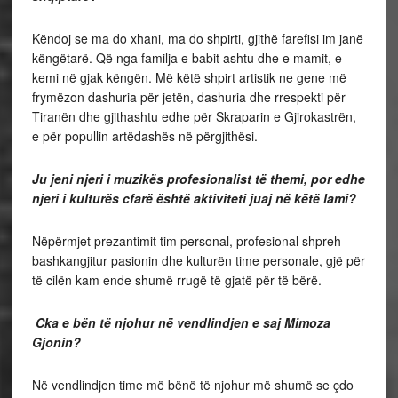
Këndoj se ma do xhani, ma do shpirti, gjithë farefisi im janë
këngëtarë. Që nga familja e babit ashtu dhe e mamit, e
kemi në gjak këngën. Më këtë shpirt artistik ne gene më
frymëzon dashuria për jetën, dashuria dhe rrespekti për
Tiranën dhe gjithashtu edhe për Skraparin e Gjirokastrën,
e për popullin artëdashës në përgjithësi.
Ju jeni njeri i muzikës profesionalist të themi, por edhe
njeri i kulturës cfarë është aktiviteti juaj në këtë lami?
Nëpërmjet prezantimit tim personal, profesional shpreh
bashkangjitur pasionin dhe kulturën time personale, gjë për
të cilën kam ende shumë rrugë të gjatë për të bërë.
Cka e bën të njohur në vendlindjen e saj Mimoza
Gjonin?
Në vendlindjen time më bënë të njohur më shumë se çdo