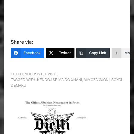
Share via:
Facebook
Twitter
Copy Link
More
FILED UNDER:
INTERVISTE
TAGGED WITH:
KENDOJ SE MA DO XHANI
,
MIMOZA GJONI
,
SOKOL
DEMAKU