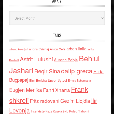
ARKIV
Arkiv
TAGS
arben llalla
alfons Grishaj
Anton Cefa
asllan
albano kolonjari
Behlul
Astrit Lulushi
Aurenc Bebja
Bushati
Jashari
dalip greca
Beqir Sina
Elida
Buçpapaj
Enver Bytyci
Elmi Berisha
Ermira Babamusta
Frank
Eugjen Merlika
Fahri Xharra
shkreli
Ilir
Gezim Llojdia
Fritz radovani
Levonja
Interviste
Kolec Traboini
Keze Kozeta Zylo