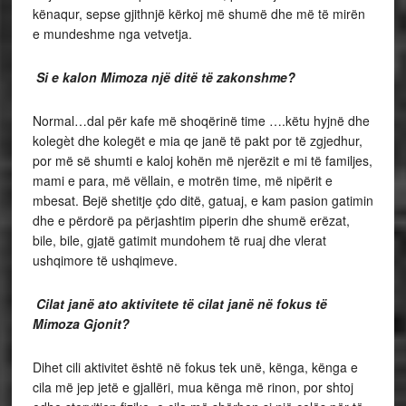
kënaqur, sepse gjithnjë kërkoj më shumë dhe më të mirën
e mundeshme nga vetvetja.
Si e kalon Mimoza një ditë të zakonshme?
Normal…dal për kafe më shoqërinë time ….këtu hyjnë dhe
kolegèt dhe kolegët e mia qe janë të pakt por të zgjedhur,
por më së shumti e kaloj kohën më njerëzit e mi të familjes,
mami e para, më vëllain, e motrën time, më nipërit e
mbesat. Bejë shetitje çdo ditë, gatuaj, e kam pasion gatimin
dhe e përdorë pa përjashtim piperin dhe shumë erëzat,
bile, bile, gjatë gatimit mundohem të ruaj dhe vlerat
ushqimore të ushqimeve.
Cilat janë ato aktivitete të cilat janë në fokus të
Mimoza Gjonit?
Dihet cili aktivitet është në fokus tek unë, kënga, kënga e
cila më jep jetë e gjallëri, mua kënga më rinon, por shtoj