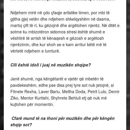
Ndjehem mirë në çdo çfaqje artistike timen, por mbi të
gjitha gjej vetën dhe ndjehem shkelqyshëm në dasma,
martoj çift të ri, ku gëzojnë dhe argëtohen njerëz. Në ditët e
sotme ku mbizotëron sidomos stresi është shumë e
vështirë të arrish të kënaqesh e gëzosh e argëtosh
njerëzimin, dhe kur shoh se e kam arritur këtë më të
vërtetë ndjehem e lumturë.
Cili është idoli i juaj në muzikën shqipe?
Janë shumë, nga këngëtarët e vjetër që mbetën të
pavdekeshëm, edhe pse disa prej tyre sot nuk jetojnë, si
Fitnete Rexha, Laver Bariu, Meliha Doda, Petrit Lulo, Demir
Ziko, Mentor Kurtishi, Shyhrete Behluli etj që nuk më
kujtohen për momentin.
Cfarë mund të na thoni për muzikën dhe për këngën
shqip sot?