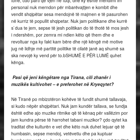
tonë, cdo parti qe vjen në fuqi, dhe ky është mendimi im
personal nuk merndon për mbarëvajtjen e kombit dhe
vendit shqipëtar sesa mendojnë të majmen e të pasurohen
në kurriz të popullit shqipetar. Nuk jam politikane dhe kurrë
s`dua te jem, sepse të jesh politikan do të thotë të mos jesh
i ndershëm, por zemra mi ndien këto që them dhe e
revoltuar nga ky fakt kam bëre dhe një këngë më motive
jug në lidhje më partitë politike të cilatë janë aq shumë sa
ska nevojë ky vend për to.bSHUMË E PËR LUMË quhet
kënga.
Pasi që jeni këngëtare nga Tirana, cili zhanër i
muzikës kultivohet – e preferohet në Kryeqytet?
Në Tiranë po mbizotëron kohëve të fundit shumë tallavaja,
si kudo nëpër shqipëtari. Nuk jam kundër tallava, se fundja
është edhe ajo muzike ritmike që të kënaq për vallëzim por
jam kundra përse të harrohet tabani muzikor? çdo qytet ka
traditat dhe kulturën e vet dhe këto nuk duhet lejuar që të
humbasin, sepse mendoj, vetëvetiu dhe pa kuptuar