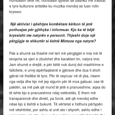
humbasim vetë ne, humbasin qytetet së bashku më traditat
e tyre kulturore artistike ku muzika mendoj se luan rolin
kryesor.
Një aktivist i qështjes kombëtare kërkon të jetë
pothuajse për gjithçka i informuar. Kjo ka të bëjë
kryesisht me natyrën e personit. Thjesht doja një
përgjigje te shkurtër si është Mimoza nga natyra?
Pak a shumë sa thashë më lart më përgjigjet e mia më të
sinqerta sa vjen e zbulohet dhe karakteri im, natyra ime.
Jam shumë e drejtë, e për këtë nuk duroj dot mashtrime e
fallcitete, e urrej sipërfaqësinë e gjërave dhe dua ti shoh
gjërat në thellësi të tyre. Për të vepruar në di çka, nisem
nga vetja dhe kjo më jep sigurin për të mos gabuar, ose të
paktën, sa më pak që mund të jetë e pranueshme, aqsa do
të ishte kjo e pranueshme ndaj vetëvetës. E them më
transparencë dhe direkt, pa forcë, atë që mendoj edhe
nëse kjo s`është e bukurë. Të vërtetat e hidhura përtypën
më vështirësi, por ashtu si unë ato i shpreh, ashtu edhe i