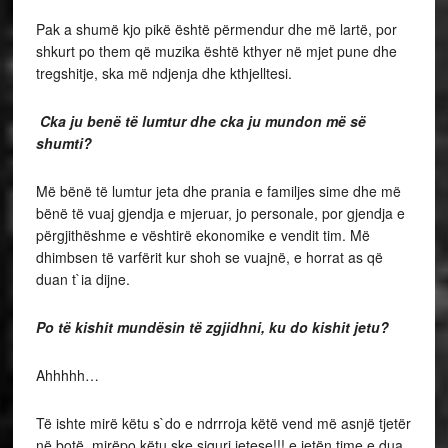
Pak a shumë kjo pikë është përmendur dhe më lartë, por
shkurt po them që muzika është kthyer në mjet pune dhe
tregshitje, ska më ndjenja dhe kthjelltesi.
Cka ju benë të lumtur dhe cka ju mundon më së
shumti?
Më bënë të lumtur jeta dhe prania e familjes sime dhe më
bënë të vuaj gjendja e mjeruar, jo personale, por gjendja e
përgjithëshme e vështirë ekonomike e vendit tim. Më
dhimbsen të varfërit kur shoh se vuajnë, e horrat as që
duan t`ia dijne.
Po të kishit mundësin të zgjidhni, ku do kishit jetu?
Ahhhhh…
Të ishte mirë këtu s`do e ndrrroja këtë vend më asnjë tjetër
në botë, mirëpo këtu ske siguri jetese!!! e jetën time e dua,