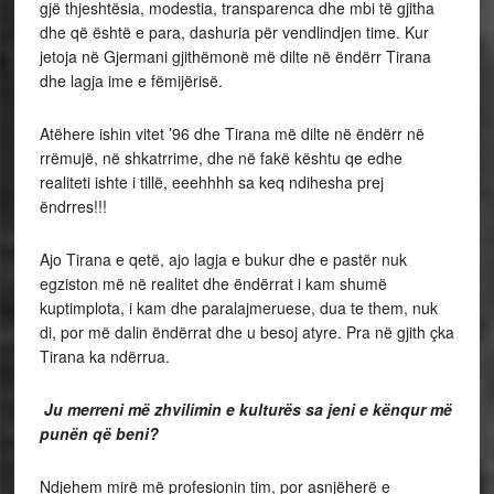
gjë thjeshtësia, modestia, transparenca dhe mbi të gjitha
dhe që është e para, dashuria për vendlindjen time. Kur
jetoja në Gjermani gjithëmonë më dilte në ëndërr Tirana
dhe lagja ime e fëmijërisë.
Atëhere ishin vitet ’96 dhe Tirana më dilte në ëndërr në
rrëmujë, në shkatrrime, dhe në fakë kështu qe edhe
realiteti ishte i tillë, eeehhhh sa keq ndihesha prej
ëndrres!!!
Ajo Tirana e qetë, ajo lagja e bukur dhe e pastër nuk
egziston më në realitet dhe ëndërrat i kam shumë
kuptimplota, i kam dhe paralajmeruese, dua te them, nuk
di, por më dalin ëndërrat dhe u besoj atyre. Pra në gjith çka
Tirana ka ndërrua.
Ju merreni më zhvilimin e kulturës sa jeni e kënqur më
punën që beni?
Ndjehem mirë më profesionin tim, por asnjëherë e