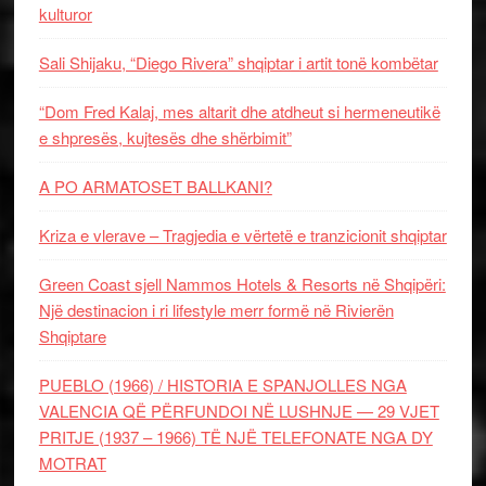
kulturor
Sali Shijaku, “Diego Rivera” shqiptar i artit tonë kombëtar
“Dom Fred Kalaj, mes altarit dhe atdheut si hermeneutikë
e shpresës, kujtesës dhe shërbimit”
A PO ARMATOSET BALLKANI?
Kriza e vlerave – Tragjedia e vërtetë e tranzicionit shqiptar
Green Coast sjell Nammos Hotels & Resorts në Shqipëri:
Një destinacion i ri lifestyle merr formë në Rivierën
Shqiptare
PUEBLO (1966) / HISTORIA E SPANJOLLES NGA
VALENCIA QË PËRFUNDOI NË LUSHNJE — 29 VJET
PRITJE (1937 – 1966) TË NJË TELEFONATE NGA DY
MOTRAT