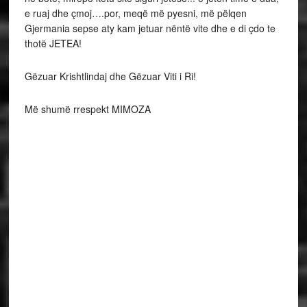
e ruaj dhe çmoj….por, meqë më pyesni, më pëlqen
Gjermania sepse aty kam jetuar nëntë vite dhe e di çdo te
thotë JETEA!
Gëzuar Krishtlindaj dhe Gëzuar Viti i Ri!
Më shumë rrespekt MIMOZA