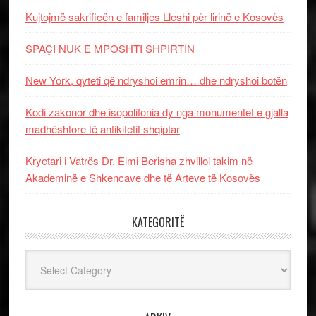
Kujtojmë sakrificën e familjes Lleshi për lirinë e Kosovës
SPAÇI NUK E MPOSHTI SHPIRTIN
New York, qyteti që ndryshoi emrin… dhe ndryshoi botën
Kodi zakonor dhe isopolifonia dy nga monumentet e gjalla
madhështore të antikitetit shqiptar
Kryetari i Vatrës Dr. Elmi Berisha zhvilloi takim në
Akademinë e Shkencave dhe të Arteve të Kosovës
KATEGORITË
Kategoritë