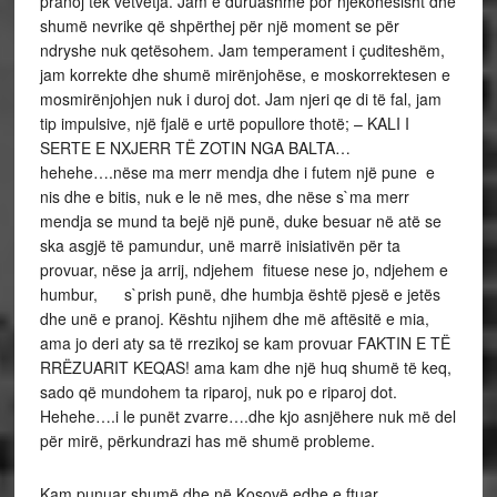
pranoj tek vetvetja. Jam e duruashme por njëkohësisht dhe
shumë nevrike që shpërthej për një moment se për
ndryshe nuk qetësohem. Jam temperament i çuditeshëm,
jam korrekte dhe shumë mirënjohëse, e moskorrektesen e
mosmirënjohjen nuk i duroj dot. Jam njeri qe di të fal, jam
tip impulsive, një fjalë e urtë popullore thotë; – KALI I
SERTE E NXJERR TË ZOTIN NGA BALTA…
hehehe….nëse ma merr mendja dhe i futem një pune e
nis dhe e bitis, nuk e le në mes, dhe nëse s`ma merr
mendja se mund ta bejë një punë, duke besuar në atë se
ska asgjë të pamundur, unë marrë inisiativën për ta
provuar, nëse ja arrij, ndjehem fituese nese jo, ndjehem e
humbur, s`prish punë, dhe humbja është pjesë e jetës
dhe unë e pranoj. Kështu njihem dhe më aftësitë e mia,
ama jo deri aty sa të rrezikoj se kam provuar FAKTIN E TË
RRËZUARIT KEQAS! ama kam dhe një huq shumë të keq,
sado që mundohem ta riparoj, nuk po e riparoj dot.
Hehehe….i le punët zvarre….dhe kjo asnjëhere nuk më del
për mirë, përkundrazi has më shumë probleme.
Kam punuar shumë dhe në Kosovë edhe e ftuar