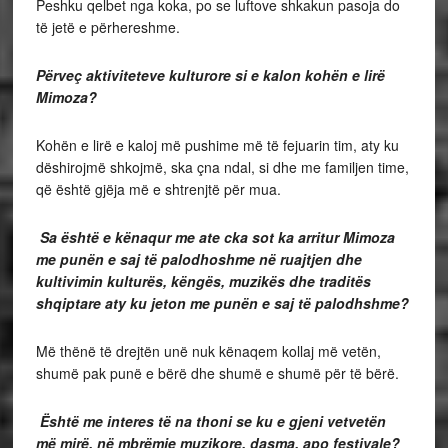
Peshku qelbet nga koka, po se luftove shkakun pasoja do
të jetë e përhereshme.
Përveç aktiviteteve kulturore si e kalon kohën e lirë
Mimoza?
Kohën e lirë e kaloj më pushime më të fejuarin tim, aty ku
dëshirojmë shkojmë, ska çna ndal, si dhe me familjen time,
që është gjëja më e shtrenjtë për mua.
Sa është e kënaqur me ate cka sot ka arritur Mimoza
me punën e saj të palodhoshme në ruajtjen dhe
kultivimin kulturës, këngës, muzikës dhe traditës
shqiptare aty ku jeton me punën e saj të palodhshme?
Më thënë të drejtën unë nuk kënaqem kollaj më vetën,
shumë pak punë e bërë dhe shumë e shumë për të bërë.
Është me interes të na thoni se ku e gjeni vetvetën
më mirë, në mbrëmje muzikore, dasma, apo festivale?