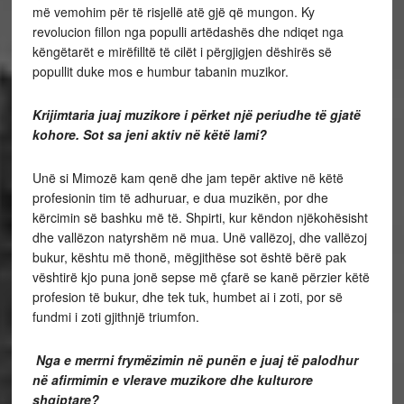
më vemohim për të risjellë atë gjë që mungon. Ky
revolucion fillon nga populli artëdashës dhe ndiqet nga
këngëtarët e mirëfilltë të cilët i përgjigjen dëshirës së
popullit duke mos e humbur tabanin muzikor.
Krijimtaria juaj muzikore i përket një periudhe të gjatë
kohore. Sot sa jeni aktiv në këtë lami?
Unë si Mimozë kam qenë dhe jam tepër aktive në këtë
profesionin tim të adhuruar, e dua muzikën, por dhe
kërcimin së bashku më të. Shpirti, kur këndon njëkohësisht
dhe vallëzon natyrshëm në mua. Unë vallëzoj, dhe vallëzoj
bukur, kështu më thonë, mëgjithëse sot është bërë pak
vështirë kjo puna jonë sepse më çfarë se kanë përzier këtë
profesion të bukur, dhe tek tuk, humbet ai i zoti, por së
fundmi i zoti gjithnjë triumfon.
Nga e merrni frymëzimin në punën e juaj të palodhur
në afirmimin e vlerave muzikore dhe kulturore
shqiptare?