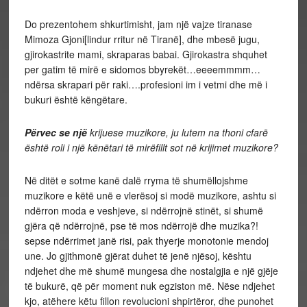
Do prezentohem shkurtimisht, jam një vajze tiranase
Mimoza Gjoni[lindur rritur në Tiranë], dhe mbesë jugu,
gjirokastrite mami, skraparas babai. Gjirokastra shquhet
per gatim të mirë e sidomos bbyrekët…eeeemmmm…
ndërsa skrapari për raki….profesioni im i vetmi dhe më i
bukuri është këngëtare.
Përvec se një
krijuese muzikore, ju lutem na thoni cfarë
është roli i një kënëtari të mirëfillt sot në krijimet muzikore?
Në ditët e sotme kanë dalë rryma të shumëllojshme
muzikore e këtë unë e vlerësoj si modë muzikore, ashtu si
ndërron moda e veshjeve, si ndërrojnë stinët, si shumë
gjëra që ndërrojnë, pse të mos ndërrojë dhe muzika?!
sepse ndërrimet janë risi, pak thyerje monotonie mendoj
une. Jo gjithmonë gjërat duhet të jenë njësoj, kështu
ndjehet dhe më shumë mungesa dhe nostalgjia e një gjëje
të bukurë, që për moment nuk egziston më. Nëse ndjehet
kjo, atëhere këtu fillon revolucioni shpirtëror, dhe punohet