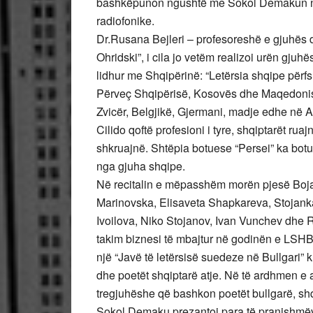
bashkëpunon ngushtë me Sokol Demakun në 
radiofonike.
Dr.Rusana Bejleri – profesoreshë e gjuhës dh
Ohridski”, i cila jo vetëm realizoi urën gjuhë
lidhur me Shqipërinë: “Letërsia shqipe përfs
Përveç Shqipërisë, Kosovës dhe Maqedonisë s
Zvicër, Belgjikë, Gjermani, madje edhe në Au
Cilido qoftë profesioni i tyre, shqiptarët ru
shkruajnë. Shtëpia botuese “Persei” ka botuar
nga gjuha shqipe.
Në recitalin e mëpasshëm morën pjesë Boja
Marinovska, Elisaveta Shapkareva, Stojanka
Ivoilova, Niko Stojanov, Ivan Vunchev dhe
takim biznesi të mbajtur në godinën e LSHB
një “Javë të letërsisë suedeze në Bullgari” 
dhe poetët shqiptarë atje. Në të ardhmen e af
tregjuhëshe që bashkon poetët bullgarë, sh
Sokol Demaku prezantoi para të pranishmëve