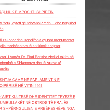
AÇI NUK E MPOSHTI SHPIRTIN
 York, qyteti që ndryshoi emrin… dhe ndryshoi
ën
i zakonor dhe isopolifonia dy nga monumentet
jalla madhështore të antikitetit shqiptar
etari i Vatrës Dr. Elmi Berisha zhvilloi takim në
deminë e Shkencave dhe të Arteve të
sovës
SHTJA ÇAME NË PARLAMENTIN E
QIPËRISË NË VITIN 1921
0 VJET KUJTESË DHE IDENTITET-TRYEZË E
UMBULLAKËT NË OSTROS TË KRAJËS
R SHPËRNGULJEN E ARBËRESHËVE NGA