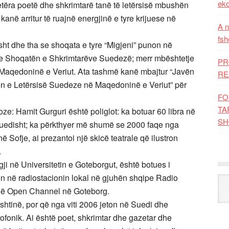
eko
tëra poetë dhe shkrimtarë tanë të letërsisë mbushën
 kanë arritur të ruajnë energjinë e tyre krijuese në
A n
fsh
sht dhe tha se shoqata e tyre “Migjeni” punon në
e Shoqatën e Shkrimtarëve Suedezë; merr mbështetje
PR
Maqedoninë e Veriut. Ata tashmë kanë mbajtur “Javën
RE
ën e Letërsisë Suedeze në Maqedoninë e Veriut” për
FO
TA
oze: Hamit Gurguri është poliglot: ka botuar 60 libra në
SH
suedisht; ka përkthyer më shumë se 2000 faqe nga
 Sofje, ai prezantoi një skicë teatrale që ilustron
.
 në Universitetin e Goteborgut, është botues i
on në radiostacionin lokal në gjuhën shqipe Radio
Kat
 në Open Channel në Goteborg.
ishtinë, por që nga viti 2006 jeton në Suedi dhe
ofonik. Ai është poet, shkrimtar dhe gazetar dhe