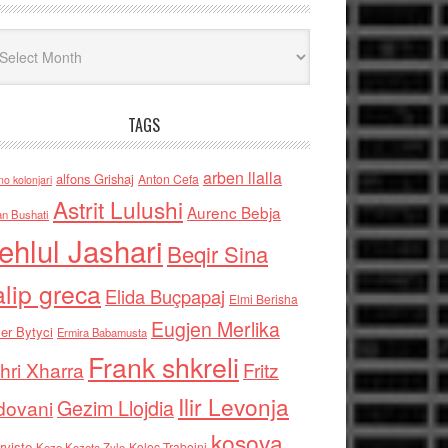
iv
TAGS
arben llalla
alfons Grishaj
Anton Cefa
no kolonjari
Astrit Lulushi
Aurenc Bebja
an Bushati
ehlul Jashari
Beqir Sina
alip greca
Elida Buçpapaj
Elmi Berisha
Eugjen Merlika
er Bytyci
Ermira Babamusta
Frank shkreli
hri Xharra
Fritz
Ilir Levonja
Gezim Llojdia
dovani
kosova
rviste
Kolec Traboini
Keze Kozeta Zylo