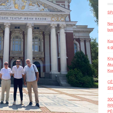
SP
New
bot
Kod
e g
Kry
Aka
Ko
ÇË
SH
30
RR
PË