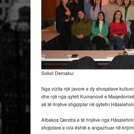
Sokol Demaku/
Nga vizita një javore e dy shoqatave kultur
dhe një nga qyteti Kumanovë e Maqedonisë
së të rinjëve shgqiptar në qytetin Hässleho
Albakos Qendra e të rinjëve nga Hässleholm
shqiptare e cila është e angazhuar në kriji