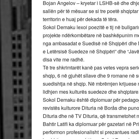
Bojan Angelov – kryetar i LSHB-së dhe dhje
sallën për të mësuar se si tre poetë shqiptar
territorin e huaj për dekada të tëra.
Sokol Demaku lexoi poezitë e tij në bullgari
projekte ndërkombëtare në bashkëpunim m
nga ambasadat e Suedisë në Shqipëri dhe 
e Letërsisë Suedeze në Shqipëri” dhe “Jav
disa vite me radhë.
Të tre shkrimtarët kanë pas vetes vepra seri
shqip, 6 në gjuhët sllave dhe 9 romane në 
suedishtja në shqip. Në mbrëmjen krijuese në
lidhjen mes kulturës suedeze dhe shqiptare
Sokol Demaku është diplomuar për pedagogji
revistës kulturore Dituria në Borås dhe pun
Dituria dhe në TV Dituria, që transmetohet
Bahtir Latifi ka diplomuar për gazetari në Pr
performon profesionalisht si prezantues radi