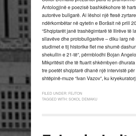
Antologjinë e poezisë bashkëkohore të hartua
autorëve bullgarë. Ai lëshoi ​​një ftesë zyrta
ndërkombëtar në qytetin e Boråsit në prill 2
“Shqiptarët janë trashëgimtarë të Ilirëve të l
sllavëve dhe protobullgarëve – diku larg në
studimet e tij historike flet me shumë dashu
shekullin e 21-të”, përmblodhi Bojan Angelo
Mikpritësit dhe të ftuarit shkëmbyen dhurata
tre poetët shqiptarë dhanë një intervistë pë
shtëpinë-muze “Ivan Vazov”, ku kryekurator
FILED UNDER:
FEJTON
TAGGED WITH:
SOKOL DEMAKU