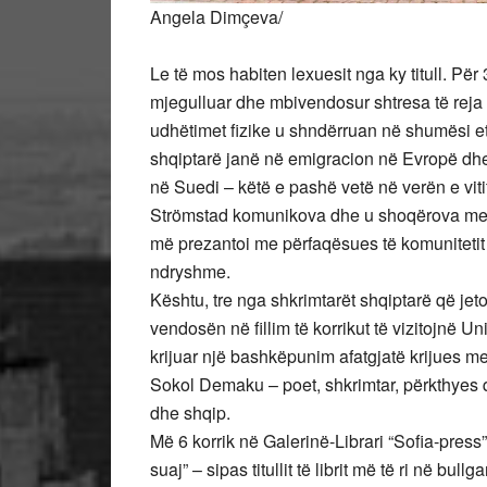
Angela Dimçeva/
Le të mos habiten lexuesit nga ky titull. Për
mjegulluar dhe mbivendosur shtresa të reja 
udhëtimet fizike u shndërruan në shumësi et
shqiptarë janë në emigracion në Evropë dhe
në Suedi – këtë e pashë vetë në verën e viti
Strömstad komunikova dhe u shoqërova me p
më prezantoi me përfaqësues të komunitetit 
ndryshme.
Kështu, tre nga shkrimtarët shqiptarë që jeto
vendosën në fillim të korrikut të vizitojnë 
krijuar një bashkëpunim afatgjatë krijues me
Sokol Demaku – poet, shkrimtar, përkthyes q
dhe shqip.
Më 6 korrik në Galerinë-Librari “Sofia-press”
suaj” – sipas titullit të librit më të ri në bul