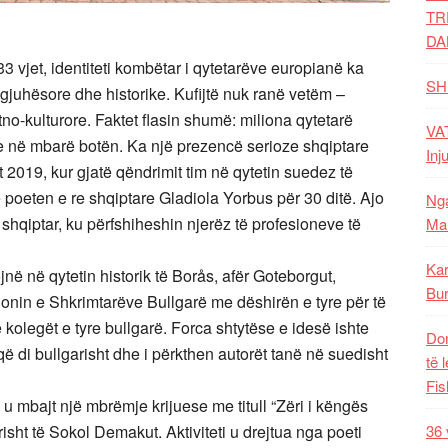
TR
DA
 33 vjet, identiteti kombëtar i qytetarëve europianë ka
SH
gjuhësore dhe historike. Kufijtë nuk ranë vetëm –
no-kulturore. Faktet flasin shumë: miliona qytetarë
VAT
 në mbarë botën. Ka një prezencë serioze shqiptare
Inj
t 2019, kur gjatë qëndrimit tim në qytetin suedez të
oeten e re shqiptare Gladiola Yorbus për 30 ditë. Ajo
Nga
shqiptar, ku përfshiheshin njerëz të profesioneve të
Mal
Kar
jnë në qytetin historik të Borås, afër Goteborgut,
Bur
Unionin e Shkrimtarëve Bullgarë me dëshirën e tyre për të
 kolegët e tyre bullgarë. Forca shtytëse e idesë ishte
Dom
ë di bullgarisht dhe i përkthen autorët tanë në suedisht
të 
Fis
 u mbajt një mbrëmje krijuese me titull “Zëri i këngës
lgarisht të Sokol Demakut. Aktiviteti u drejtua nga poeti
36 