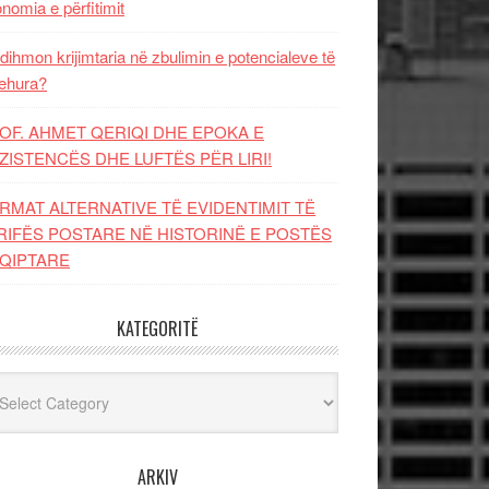
nomia e përfitimit
dihmon krijimtaria në zbulimin e potencialeve të
ehura?
OF. AHMET QERIQI DHE EPOKA E
ZISTENCЁS DHE LUFTЁS PЁR LIRI!
RMAT ALTERNATIVE TË EVIDENTIMIT TË
RIFËS POSTARE NË HISTORINË E POSTËS
QIPTARE
KATEGORITË
egoritë
ARKIV