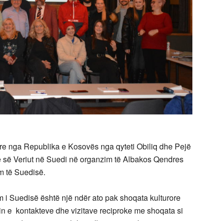
ore nga Republika e Kosovës nga qyteti Obiliq dhe Pejë
 së Veriut në Suedi në organzim të Albakos Qendres
lm të Suedisë.
 i Suedisë është një ndër ato pak shoqata kulturore
min e kontakteve dhe vizitave reciproke me shoqata si