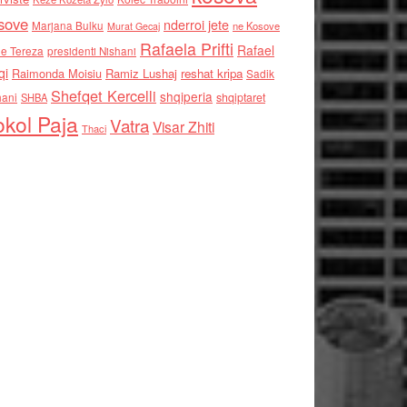
sove
nderroi jete
Marjana Bulku
ne Kosove
Murat Gecaj
Rafaela Prifti
Rafael
e Tereza
presidenti Nishani
qi
Raimonda Moisiu
Ramiz Lushaj
reshat kripa
Sadik
Shefqet Kercelli
shqiperia
hani
shqiptaret
SHBA
kol Paja
Vatra
Visar Zhiti
Thaci