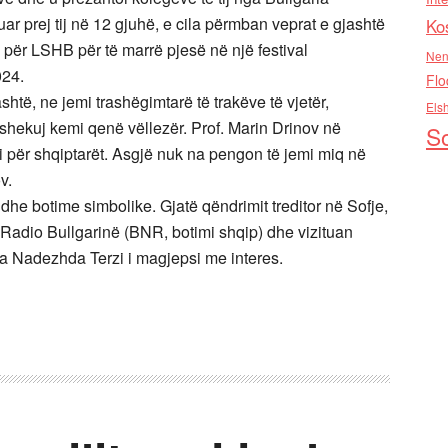
r prej tij në 12 gjuhë, e cila përmban veprat e gjashtë
Ko
re për LSHB për të marrë pjesë në një festival
Nen
024.
Flo
ashtë, ne jemi trashëgimtarë të trakëve të vjetër,
Els
 shekuj kemi qenë vëllezër. Prof. Marin Drinov në
So
ri për shqiptarët. Asgjë nuk na pengon të jemi miq në
v.
 dhe botime simbolike. Gjatë qëndrimit treditor në Sofje,
r Radio Bullgarinë (BNR, botimi shqip) dhe vizituan
ja Nadezhda Terzi i magjepsi me interes.