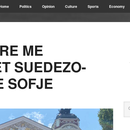
Home
Politics
Opinion
Culture
Sports
Economy
RE ME
T SUEDEZO-
E SOFJE