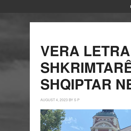
VERA LETRA
SHKRIMTARÊ
SHQIPTAR N
AUGUST 4, 2023
BY
S P