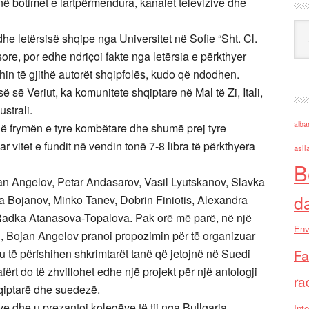
botimet e lartpërmendura, kanalet televizive dhe
Ark
e letërsisë shqipe nga Universitet në Sofie “Sht. Cl.
sore, por edhe ndriçoi fakte nga letërsia e përkthyer
hin të gjithë autorët shqipfolës, kudo që ndodhen.
ë Veriut, ka komunitete shqiptare në Mal të Zi, Itali,
strali.
alba
ajnë frymën e tyre kombëtare dhe shumë prej tyre
 vitet e fundit në vendin tonë 7-8 libra të përkthyera
asll
B
n Angelov, Petar Andasarov, Vasil Lyutskanov, Slavka
d
 Bojanov, Minko Tanev, Dobrin Finiotis, Alexandra
 Radka Atanasova-Topalova. Pak orë më parë, në një
Env
, Bojan Angelov pranoi propozimin për të organizuar
ku të përfshihen shkrimtarët tanë që jetojnë në Suedi
Fa
ërt do të zhvillohet edhe një projekt për një antologji
ra
qiptarë dhe suedezë.
 dhe u prezantoi kolegëve të tij nga Bullgaria
Inte