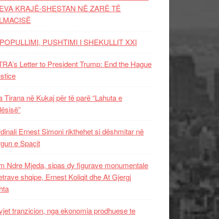
EVA KRAJË-SHESTAN NË ZARË TË
LMACISË
POPULLIMI, PUSHTIMI I SHEKULLIT XXI
RA’s Letter to President Trump: End the Hague
ustice
 Tirana në Kukaj për të parë “Lahuta e
ësisë”
dinali Ernest Simoni rikthehet si dëshmitar në
gun e Spaçit
 Ndre Mjeda, sipas dy figurave monumentale
letrave shqipe, Ernest Koliqit dhe At Gjergj
hta
vjet tranzicion, nga ekonomia prodhuese te