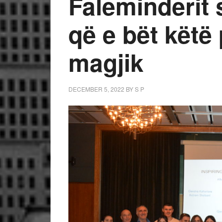
Faleminderit s
që e bët këtë
magjik
DECEMBER 5, 2022
BY
S P