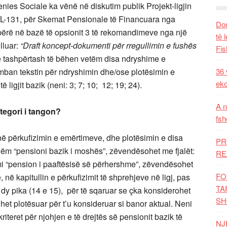
ies Sociale ka vënë në diskutim publik Projekt-ligjin
4/L-131, për Skemat Pensionale të Financuara nga
Dom
ë bërë në bazë të opsionit 3 të rekomandimeve nga një
të 
lluar:
“Draft koncept-dokumenti për rregullimin e fushës
Fis
ë tashpërtash të bëhen vetëm disa ndryshime e
përmban tekstin për ndryshimin dhe/ose plotësimin e
36 
eko
ligjit bazik (neni: 3; 7; 10; 12; 19; 24).
A n
tegori i tangon?
fsh
n në përkufizimin e emërtimeve, dhe plotësimin e disa
PR
hëm “pensioni bazik i moshës”, zëvendësohet me fjalët:
RE
imi “pension i paaftësisë së përhershme”, zëvendësohet
FO
ë, në kapitullin e përkufizimit të shprehjeve në ligj, pas
TA
ar dy pika (14 e 15), për të sqaruar se çka konsiderohet
SH
et plotësuar për t’u konsideruar si banor aktual. Neni
kriteret për njohjen e të drejtës së pensionit bazik të
NJ