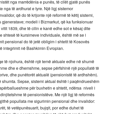
onistët nga marrëdënia e punës, të cilët gjatë punës
 nga të ardhurat e tyre. Një ligj sistemor
validor, që do të krijonte një reformë të këtij sistemi,
is gjeneratave; modeli i Bizmarkut, që ka funksionuar
tit 1839, dhe të cilin e kanë edhe sot e kësaj dite
e shtesë të kursimeve individuale, është më se i
 pensional do të jetë obligim i shtetit të Kosovës
të integrimit në Bashkimin Evropian.
qe të njohura, është një temë aktuale edhe në shumë
shme dhe e dhemshme, sepse përfshinë një popullatë të
gorive, dhe punëtorët aktualë (pensionistë të ardhshëm).
të shumta. Sepse, sistemi aktual është i paqëndrueshëm
apërballueshme për buxhetin e shtetit, ndërsa niveli i
injitetshme të pensionistëve. Me një ligj të reformës
 gjithë popullata me sigurimin pensional dhe invalidor:
rët, të vetëpunësuarit, bujqit, por edhe duhet të