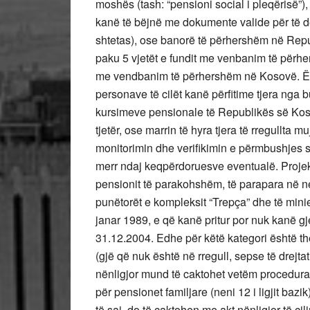
moshës (tash: “pensioni social i pleqërisë”)
kanë të bëjnë me dokumente valide për të 
shtetas), ose banorë të përhershëm në Repub
paku 5 vjetët e fundit me venbanim të përh
me vendbanim të përhershëm në Kosovë. Ësh
personave të cilët kanë përfitime tjera nga 
kursimeve pensionale të Republikës së Koso
tjetër, ose marrin të hyra tjera të rregullta m
monitorimin dhe verifikimin e përmbushjes 
merr ndaj keqpërdoruesve eventualë. Projekt
pensionit të parakohshëm, të parapara në nen
punëtorët e kompleksit “Trepça” dhe të minie
janar 1989, e që kanë pritur por nuk kanë g
31.12.2004. Edhe për këtë kategori është thë
(gjë që nuk është në rregull, sepse të drej
nënligjor mund të caktohet vetëm procedura e
për pensionet familjare (neni 12 i ligjit bazi
të saj, do të caktohen me akt nënligjor të cili