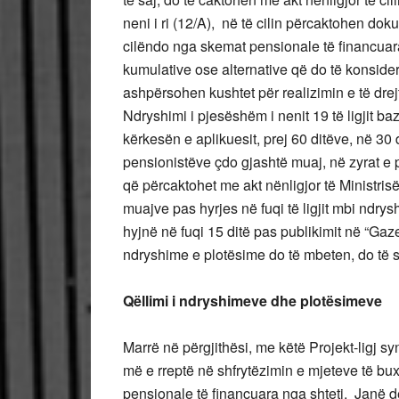
neni i ri (12/A), në të cilin përcaktohen dok
cilëndo nga skemat pensionale të financuara
kumulative ose alternative që do të konsider
ashpërsohen kushtet për realizimin e të drej
Ndryshimi i pjesëshëm i nenit 19 të ligjit ba
kërkesën e aplikuesit, prej 60 ditëve, në 30 
pensionistëve çdo gjashtë muaj, në zyrat e 
që përcaktohet me akt nënligjor të Ministrisë
muajve pas hyrjes në fuqi të ligjit mbi ndry
hyjnë në fuqi 15 ditë pas publikimit në “Gaz
ndryshime e plotësime do të mbeten, do të 
Qëllimi i ndryshimeve dhe plotësimeve
Marrë në përgjithësi, me këtë Projekt-ligj syn
më e rreptë në shfrytëzimin e mjeteve të bux
pensionale të financuara nga shteti. Janë