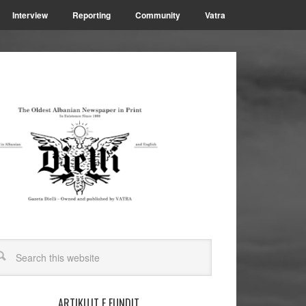
Interview
Reporting
Community
Vatra
ARTIKUJT E FUNDIT