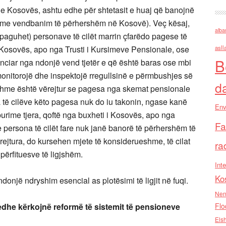
ët e Kosovës, ashtu edhe për shtetasit e huaj që banojnë
dit me vendbanim të përhershëm në Kosovë). Veç kësaj,
alba
u paguhet) personave të cilët marrin çfarëdo pagese të
ë Kosovës, apo nga Trusti i Kursimeve Pensionale, ose
asll
B
financiar nga ndonjë vend tjetër e që është baras ose mbi
ë monitorojë dhe inspektojë rregullsinë e përmbushjes së
d
ashme është vërejtur se pagesa nga skemat pensionale
 të cilëve këto pagesa nuk do iu takonin, ngase kanë
Env
urime tjera, qoftë nga buxheti i Kosovës, apo nga
Fa
e persona të cilët fare nuk janë banorë të përhershëm të
ejtura, do kursehen mjete të konsiderueshme, të cilat
ra
përfituesve të ligjshëm.
Inte
Ko
onjë ndryshim esencial as plotësimi të ligjit në fuqi.
Nen
edhe kërkojnë reformë të sistemit të pensioneve
Flo
Els