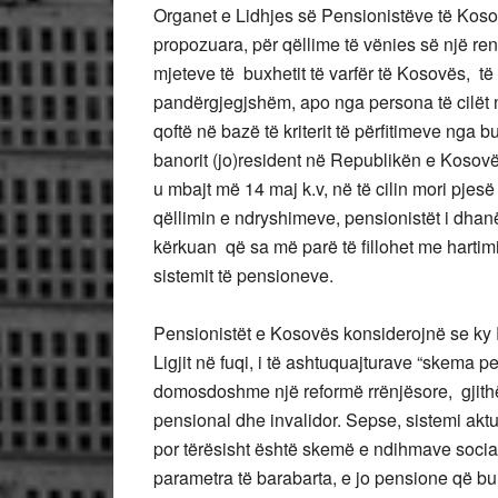
Organet e Lidhjes së Pensionistëve të Kos
propozuara, për qëllime të vënies së një rend
mjeteve të buxhetit të varfër të Kosovës, të
pandërgjegjshëm, apo nga persona të cilët n
qoftë në bazë të kriterit të përfitimeve nga buri
banorit (jo)resident në Republikën e Kosovë
u mbajt më 14 maj k.v, në të cilin mori pjes
qëllimin e ndryshimeve, pensionistët i dhan
kërkuan që sa më parë të fillohet me hartimi
sistemit të pensioneve.
Pensionistët e Kosovës konsiderojnë se ky P
Ligjit në fuqi, i të ashtuquajturave “skema 
domosdoshme një reformë rrënjësore, gjithë
pensional dhe invalidor. Sepse, sistemi akt
por tërësisht është skemë e ndihmave sociale
parametra të barabarta, e jo pensione që bu