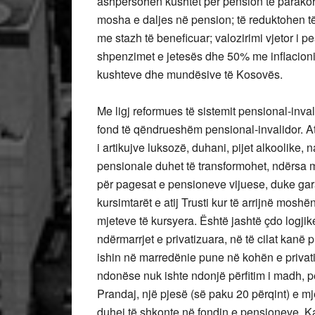
ashpërsohen kushtet për pension të parakoh
mosha e daljes në pension; të reduktohen të 
me stazh të beneficuar; valozirimi vjetor i
shpenzimet e jetesës dhe 50% me inflacionin
kushteve dhe mundësive të Kosovës.
Me ligj reformues të sistemit pensional-inva
fond të qëndrueshëm pensional-invalidor. A
i artikujve luksozë, duhani, pijet alkoolike, 
pensionale duhet të transformohet, ndërsa mj
për pagesat e pensioneve vijuese, duke ga
kursimtarët e atij Trusti kur të arrijnë mosh
mjeteve të kursyera. Është jashtë çdo logjik
ndërmarrjet e privatizuara, në të cilat kanë 
ishin në marredënie pune në kohën e privati
ndonëse nuk ishte ndonjë përfitim i madh, pë
Prandaj, një pjesë (së paku 20 përqint) e mj
duhej të shkonte në fondin e pensioneve. 