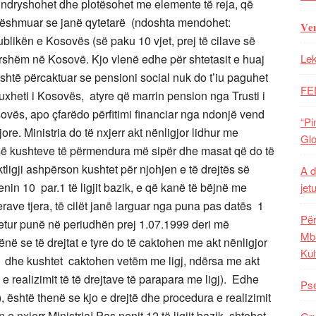
, ndryshohet dhe plotësohet me elemente të reja, që
dëshmuar se janë qytetarë (ndoshta mendohet:
𝐕𝐞
likën e Kosovës (së paku 10 vjet, prej të cilave së
ershëm në Kosovë. Kjo vlenë edhe për shtetasit e huaj
Lek
të përcaktuar se pensioni social nuk do t’iu paguhet
FE
buxheti i Kosovës, atyre që marrin pension nga Trusti i
vës, apo çfarëdo përfitimi financiar nga ndonjë vend
“Pi
ujore. Ministria do të nxjerr akt nënligjor lidhur me
Glo
së kushteve të përmendura më sipër dhe masat që do të
ligji ashpërson kushtet për njohjen e të drejtës së
A d
in 10 par.1 të ligjit bazik, e që kanë të bëjnë me
jet
rave tjera, të cilët janë larguar nga puna pas datës 1
Për
jetur punë në periudhën prej 1.07.1999 deri më
Mba
në se të drejtat e tyre do të caktohen me akt nënligjor
Kul
tat dhe kushtet caktohen vetëm me ligj, ndërsa me akt
 realizimit të të drejtave të parapara me ligj). Edhe
Pse
k), është thenë se kjo e drejtë dhe procedura e realizimit
n e nxjerr Ministria! Pas nenit 12 të ligjit bazik, shtohet