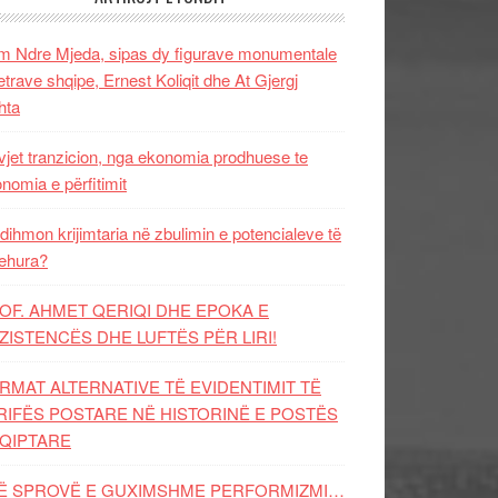
 Ndre Mjeda, sipas dy figurave monumentale
letrave shqipe, Ernest Koliqit dhe At Gjergj
hta
vjet tranzicion, nga ekonomia prodhuese te
nomia e përfitimit
dihmon krijimtaria në zbulimin e potencialeve të
ehura?
OF. AHMET QERIQI DHE EPOKA E
ZISTENCЁS DHE LUFTЁS PЁR LIRI!
RMAT ALTERNATIVE TË EVIDENTIMIT TË
RIFËS POSTARE NË HISTORINË E POSTËS
QIPTARE
Ë SPROVË E GUXIMSHME PERFORMIZMI…