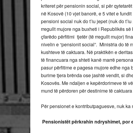
kriteret për pensionin social, si për qytetar
në Kosovë (10 vjet banorë, e 5 vitet e fun
pensioni social nuk do t’iu jepet (nuk do t’i
rregullt mujore nga buxheti i Republikës s
çfarëdo përfitimi tjetër (të rregullt mujor) 
nivelin e “pensionit social”. Ministria do t
kushteve të caktuara. Në praktikën e derit
të financuara nga shteti kanë marrë persona
pasur përfitime e pagesa mujore edhe nga b
burime tjera brënda ose jashtë vendit, si dh
Kosovës. Me ndaljen e kepërdorimeve të vër
mund të përdoren për destinime të caktuara 
Për pensionet e kontributpaguesve, nuk ka nd
Pensionistët përkrahin ndryshimet, por 