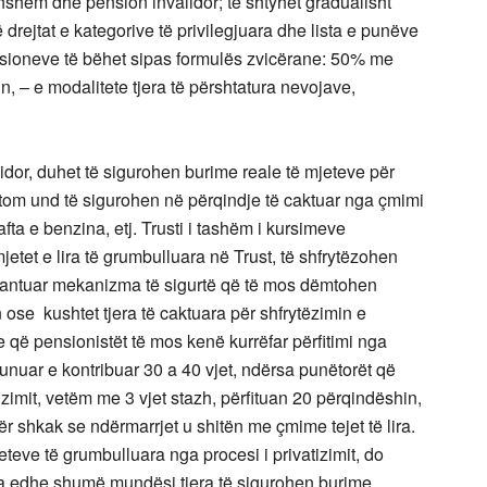
shëm dhe pension invalidor; të shtyhet gradualisht
drejtat e kategorive të privilegjuara dhe lista e punëve
 pesioneve të bëhet sipas formulës zvicërane: 50% me
, – e modalitete tjera të përshtatura nevojave,
lidor, duhet të sigurohen burime reale të mjeteve për
tom und të sigurohen në përqindje të caktuar nga çmimi
nafta e benzina, etj. Trusti i tashëm i kursimeve
etet e lira të grumbulluara në Trust, të shfrytëzohen
rantuar mekanizma të sigurtë që të mos dëmtohen
ën ose kushtet tjera të caktuara për shfrytëzimin e
e që pensionistët të mos kenë kurrëfar përfitimi nga
punuar e kontribuar 30 a 40 vjet, ndërsa punëtorët që
zimit, vetëm me 3 vjet stazh, përfituan 20 përqindëshin,
r shkak se ndërmarrjet u shitën me çmime tejet të lira.
eteve të grumbulluara nga procesi i privatizimit, do
Ka edhe shumë mundësi tjera të sigurohen burime