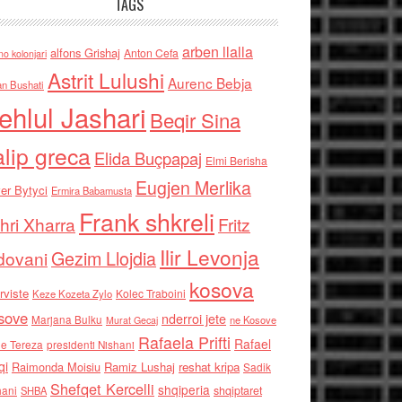
TAGS
arben llalla
alfons Grishaj
Anton Cefa
no kolonjari
Astrit Lulushi
Aurenc Bebja
an Bushati
ehlul Jashari
Beqir Sina
alip greca
Elida Buçpapaj
Elmi Berisha
Eugjen Merlika
er Bytyci
Ermira Babamusta
Frank shkreli
hri Xharra
Fritz
Ilir Levonja
Gezim Llojdia
dovani
kosova
rviste
Kolec Traboini
Keze Kozeta Zylo
sove
nderroi jete
Marjana Bulku
ne Kosove
Murat Gecaj
Rafaela Prifti
Rafael
e Tereza
presidenti Nishani
qi
Raimonda Moisiu
Ramiz Lushaj
reshat kripa
Sadik
Shefqet Kercelli
shqiperia
hani
shqiptaret
SHBA