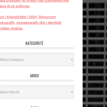
uaja shqiptare në SHBA mes sukseseve dhe
dave të së ardhmes
lori i Kristoforidhit (1904): Monument
sikografik, etnogjeografik dhe i identitetit
bëtar shqiptar
KATEGORITË
egoritë
ARKIV
iv