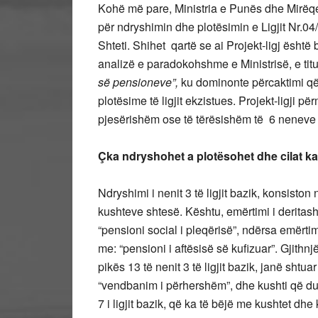
Kohë më pare, Ministria e Punës dhe Mirëqen
për ndryshimin dhe plotësimin e Ligjit Nr.0
Shteti. Shihet qartë se ai Projekt-ligj ësht
analizë e paradokohshme e Ministrisë, e titu
së pensioneve”,
ku dominonte përcaktimi q
plotësime të ligjit ekzistues. Projekt-ligji 
pjesërishëm ose të tërësishëm të 6 neneve të 
Çka ndryshohet a plotësohet dhe cilat ka
Ndryshimi i nenit 3 të ligjit bazik, konsisto
kushteve shtesë. Kështu, emërtimi i deritas
“pensioni social i pleqërisë”, ndërsa emërt
me: “pensioni i aftësisë së kufizuar”. Gjithnj
pikës 13 të nenit 3 të ligjit bazik, janë shtu
“vendbanim i përhershëm”, dhe kushti që duh
7 i ligjit bazik, që ka të bëjë me kushtet dhe 