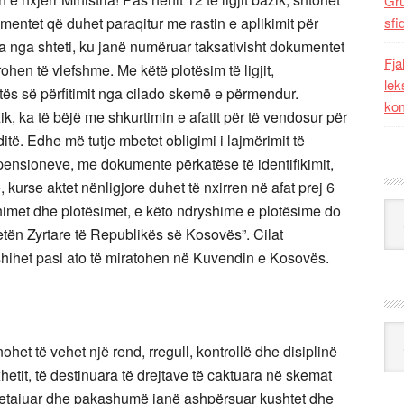
Gr
umentet që duhet paraqitur me rastin e aplikimit për
sfi
 nga shteti, ku janë numëruar taksativisht dokumentet
Fja
ohen të vlefshme. Me këtë plotësim të ligjit,
lek
tës së përfitimit nga cilado skemë e përmendur.
kom
zik, ka të bëjë me shkurtimin e afatit për të vendosur për
ditë. Edhe më tutje mbetet obligimi i lajmërimit të
pensioneve, me dokumente përkatëse të identifikimit,
, kurse aktet nënligjore duhet të nxirren në afat prej 6
Kat
shimet dhe plotësimet, e këto ndryshime e plotësime do
etën Zyrtare të Republikës së Kosovës”. Cilat
shihet pasi ato të miratohen në Kuvendin e Kosovës.
Ark
ohet të vehet një rend, rregull, kontrollë dhe disiplinë
hetit, të destinuara të drejtave të caktuara në skemat
 detajuar dhe pakashumë janë ashpërsuar kushtet dhe