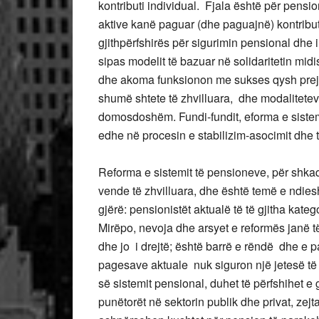
kontributi individual. Fjala është për pensi
aktive kanë paguar (dhe paguajnë) kontribute
gjithpërfshirës për sigurimin pensional dhe in
sipas modelit të bazuar në solidaritetin mid
dhe akoma funksionon me sukses qysh prej vi
shumë shtete të zhvilluara, dhe modalitetev
domosdoshëm. Fundi-fundit, eforma e sistemit
edhe në procesin e stabilizim-asocimit dhe 
Reforma e sistemit të pensioneve, për shka
vende të zhvilluara, dhe është temë e ndie
gjërë: pensionistët aktualë të të gjitha kate
Mirëpo, nevoja dhe arsyet e reformës janë 
dhe jo i drejtë; është barrë e rëndë dhe e p
pagesave aktuale nuk siguron një jetesë të d
së sistemit pensional, duhet të përfshihet e
punëtorët në sektorin publik dhe privat, zejta