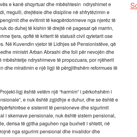
So
ovës e kanë shqyrtuar dhe mbështesin ndryshimet e
i, rregulli, drejtësie dhe disipline në shfrytëzimin e
 pengimit dhe evitimit të keqpërdorimeve nga njerëz të
uk do duhej të kishin të drejtë në pagesat që marrin,
me tjera, qoftë të kriterit të statusit civil qytetarit ose
s. Në Kuvendin vjetor të Lidhjes së Pensionistëve, që
ë edhe ministri Arban Abrashi dhe foli për nevojën dhe
ë mbështetje ndryshimeve të propozuara, por njëherit
n dhe miratimin e një ligji të përgjithshëm reformues të
rojekt-ligj është vetëm një “harrnim” i përkohshëm i
pensionale”, e nuk është zgjidhje e duhur, dhe se është e
përfshirëse e sistemit të pensioneve dhe sigurimit
ual i skemave pensionale, nuk është sistem pensional,
, derisa të gjitha paguhen nga buxheti i shtetit, në
rojnë nga sigurimi pensional dhe invalidor dhe