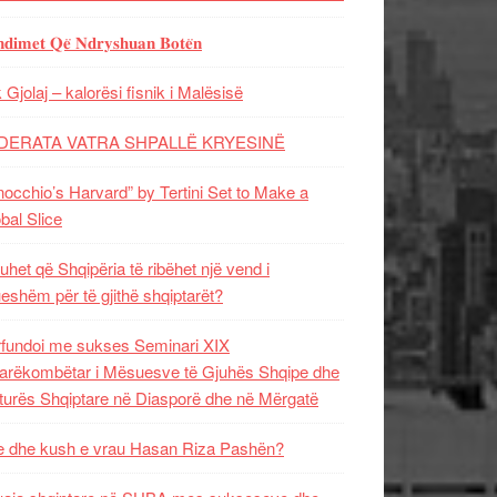
𝐝𝐢𝐦𝐞𝐭 𝐐𝐞̈ 𝐍𝐝𝐫𝐲𝐬𝐡𝐮𝐚𝐧 𝐁𝐨𝐭𝐞̈𝐧
 Gjolaj – kalorësi fisnik i Malësisë
DERATA VATRA SHPALLË KRYESINË
nocchio’s Harvard” by Tertini Set to Make a
bal Slice
uhet që Shqipëria të ribëhet një vend i
ueshëm për të gjithë shqiptarët?
fundoi me sukses Seminari XIX
rëkombëtar i Mësuesve të Gjuhës Shqipe dhe
turës Shqiptare në Diasporë dhe në Mërgatë
 dhe kush e vrau Hasan Riza Pashën?