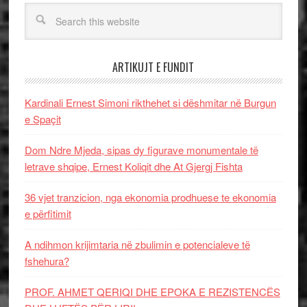
ARTIKUJT E FUNDIT
Kardinali Ernest Simoni rikthehet si dëshmitar në Burgun
e Spaçit
Dom Ndre Mjeda, sipas dy figurave monumentale të
letrave shqipe, Ernest Koliqit dhe At Gjergj Fishta
36 vjet tranzicion, nga ekonomia prodhuese te ekonomia
e përfitimit
A ndihmon krijimtaria në zbulimin e potencialeve të
fshehura?
PROF. AHMET QERIQI DHE EPOKA E REZISTENCЁS