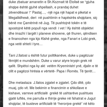
duke zbatuar amanetin e Sh.Kozmait të Etolisë se “gjuha
shqipe është gjuhë shpellash, e prandaj duhet
zëvendësuar !” Pastaj…, -një nga një hapat e piketat e
Megaliidhesë, deri në pushtimin e hapësirës shqiptare, siç
bënë me Çamërinë në Jug. Të pushtojnë tokën e të
spostojnë këtë popull nga vendi i vet ! Ky është objektivi
dhe imazhi i largët i planeve shovene, që thuren, qëndisen
e financohen nga kjo Kishë greke, nga Fanari e Lobi grek,
nga vetë shteti i tyre…
Tani J.llatosi u është futur politikanëve, duke u pagëzuar
fëmijët e mundshëm. Duke u varur atyre kryqin grek në
qafë. Shpëtoi nga ky akt vetëm Kryeministri ynë, djalin e të
cilit e pagëzoi hirësia e vërtetë- Papa i Romës. Të tjerët…
Dhe metastaza J.llatos zgjatet e zgjatet. Çdo ditë, çdo
muaj, çdo vit. Me bekimin e financimin e shkollave e
kishave, varreve artificialë grekë të ushtarëve pushtues
gjatë luftës, me parrulla e thirrje greke në fshatrat e Jugut
shqiptar, të busteve artificialë të “heronjve grekë” në këto