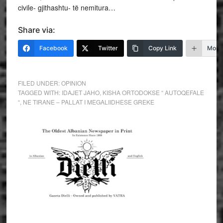
civile- gjithashtu- të nemitura…
Share via:
Facebook
Twitter
Copy Link
More
FILED UNDER:
OPINION
TAGGED WITH:
IDAJET JAHO
,
KISHA ORTODOKSE “ AUTOQEFALE
“
,
NE TIRANE – PALLAT I MEGALIIDHESE GREKE