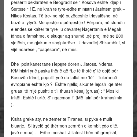
përsëriti deklaratën e Beogradit se “ Kosova është djep i
Serbisë “ ! E, në krah të tyre-edhe ministri i Jashtëm grek –
Nikos Kostas. Të tre-me një buzëqeshje triovalëshe në
buzë e fytyrë. Me qeshje e përqeshje ! Përpara, në sfondin
e ëndës së kaltër të tyre- u davaritej Naçertania e Megali-
idhea e famshme, e skuqur aq shumë ,që prej më se 200
vjetësh, me gjakun e shqiptarëve. U davaritej Shkumbini, si
vijë ndarëse , “paqësore”, në mes.
Dhe politikanët tanë i lëpijnë dorën J.llatosit. Ndërsa
K/Ministri ynë paska thënë që “Le të thotë ç’ të dojë për
Kosovën Irinej, populli ynë do tallet me ‘të” ! Tolerancë
evropiane është kjo ? Ështe njëlloj sikur të lejosh që afër
gruas të rrijë pushti e t’i thuash kësaj (gruas) : ” Mos ki
frikë! Eshtë i urtë. S’ ngacmon !” (Më falni për krahasimin
).
Kisha greke aty, në zemër të Tiranës, si pykë e mulli
bluarje. Si tryelë që thërmon zemrën e kombit çdo ditë,
javë e muaj… Edhe meshat J.llatosi i bën në greqisht,