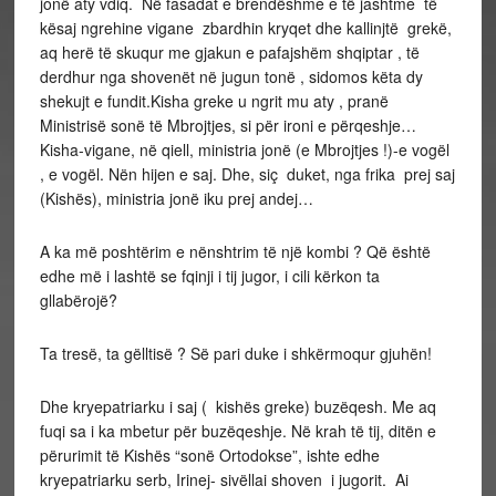
jonë aty vdiq. Në fasadat e brendëshme e të jashtme të
kësaj ngrehine vigane zbardhin kryqet dhe kallinjtë grekë,
aq herë të skuqur me gjakun e pafajshëm shqiptar , të
derdhur nga shovenët në jugun tonë , sidomos këta dy
shekujt e fundit.Kisha greke u ngrit mu aty , pranë
Ministrisë sonë të Mbrojtjes, si për ironi e përqeshje…
Kisha-vigane, në qiell, ministria jonë (e Mbrojtjes !)-e vogël
, e vogël. Nën hijen e saj. Dhe, siç duket, nga frika prej saj
(Kishës), ministria jonë iku prej andej…
A ka më poshtërim e nënshtrim të një kombi ? Që është
edhe më i lashtë se fqinji i tij jugor, i cili kërkon ta
gllabërojë?
Ta tresë, ta gëlltisë ? Së pari duke i shkërmoqur gjuhën!
Dhe kryepatriarku i saj ( kishës greke) buzëqesh. Me aq
fuqi sa i ka mbetur për buzëqeshje. Në krah të tij, ditën e
përurimit të Kishës “sonë Ortodokse”, ishte edhe
kryepatriarku serb, Irinej- sivëllai shoven i jugorit. Ai