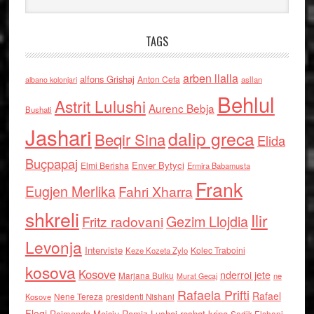
TAGS
arben llalla
alfons Grishaj
Anton Cefa
asllan
albano kolonjari
Behlul
Astrit Lulushi
Aurenc Bebja
Bushati
Jashari
dalip greca
Beqir Sina
Elida
Buçpapaj
Enver Bytyci
Elmi Berisha
Ermira Babamusta
Frank
Eugjen Merlika
Fahri Xharra
shkreli
Ilir
Gezim Llojdia
Fritz radovani
Levonja
Interviste
Kolec Traboini
Keze Kozeta Zylo
kosova
Kosove
nderroi jete
Marjana Bulku
ne
Murat Gecaj
Rafaela Prifti
Rafael
Nene Tereza
Kosove
presidenti Nishani
Floqi
Raimonda Moisiu
Ramiz Lushaj
reshat kripa
Sadik Elshani