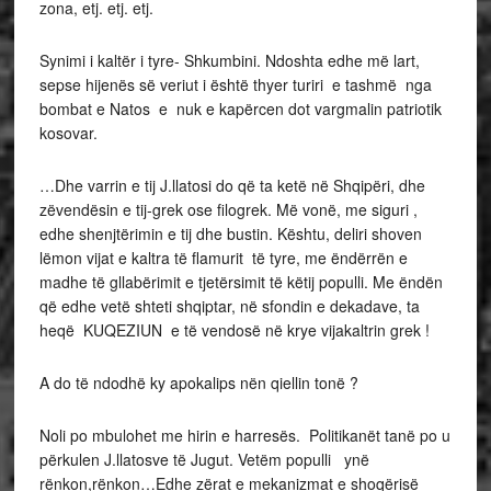
zona, etj. etj. etj.
Synimi i kaltër i tyre- Shkumbini. Ndoshta edhe më lart,
sepse hijenës së veriut i është thyer turiri e tashmë nga
bombat e Natos e nuk e kapërcen dot vargmalin patriotik
kosovar.
…Dhe varrin e tij J.llatosi do që ta ketë në Shqipëri, dhe
zëvendësin e tij-grek ose filogrek. Më vonë, me siguri ,
edhe shenjtërimin e tij dhe bustin. Kështu, deliri shoven
lëmon vijat e kaltra të flamurit të tyre, me ëndërrën e
madhe të gllabërimit e tjetërsimit të këtij populli. Me ëndën
që edhe vetë shteti shqiptar, në sfondin e dekadave, ta
heqë KUQEZIUN e të vendosë në krye vijakaltrin grek !
A do të ndodhë ky apokalips nën qiellin tonë ?
Noli po mbulohet me hirin e harresës. Politikanët tanë po u
përkulen J.llatosve të Jugut. Vetëm populli ynë
rënkon,rënkon…Edhe zërat e mekanizmat e shoqërisë