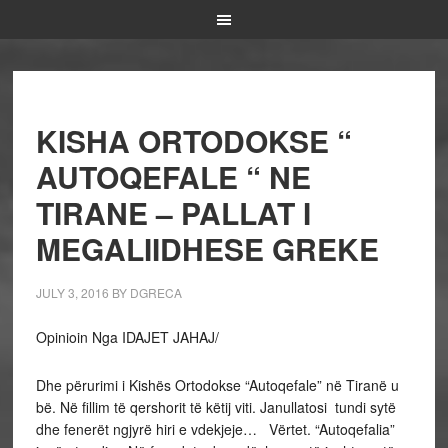
KISHA ORTODOKSE “
AUTOQEFALE “ NE
TIRANE – PALLAT I
MEGALIIDHESE GREKE
JULY 3, 2016
BY
DGRECA
Opinioin Nga IDAJET JAHAJ/
Dhe përurimi i Kishës Ortodokse “Autoqefale” në Tiranë u
bë. Në fillim të qershorit të këtij viti. Janullatosi tundi sytë
dhe fenerët ngjyrë hiri e vdekjeje… Vërtet. “Autoqefalia”