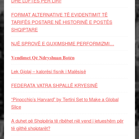
DHE LUFTЁS PЁR LIRI!
FORMAT ALTERNATIVE TË EVIDENTIMIT TË
TARIFËS POSTARE NË HISTORINË E POSTËS
SHQIPTARE
NJË SPROVË E GUXIMSHME PERFORMIZMI…
𝐕𝐞𝐧𝐝𝐢𝐦𝐞𝐭 𝐐𝐞̈ 𝐍𝐝𝐫𝐲𝐬𝐡𝐮𝐚𝐧 𝐁𝐨𝐭𝐞̈𝐧
Lek Gjolaj – kalorësi fisnik i Malësisë
FEDERATA VATRA SHPALLË KRYESINË
“Pinocchio’s Harvard” by Tertini Set to Make a Global
Slice
A duhet që Shqipëria të ribëhet një vend i jetueshëm për
të gjithë shqiptarët?