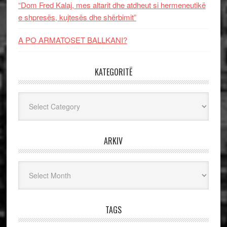
“Dom Fred Kalaj, mes altarit dhe atdheut si hermeneutikë
e shpresës, kujtesës dhe shërbimit”
A PO ARMATOSET BALLKANI?
KATEGORITË
Kategoritë
ARKIV
Arkiv
TAGS