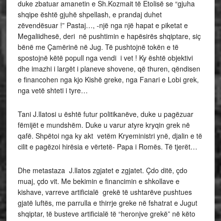
duke zbatuar amanetin e Sh.Kozmait të Etolisë se “gjuha
shqipe është gjuhë shpellash, e prandaj duhet
zëvendësuar !” Pastaj…, -një nga një hapat e piketat e
Megaliidhesë, deri në pushtimin e hapësirës shqiptare, siç
bënë me Çamërinë në Jug. Të pushtojnë tokën e të
spostojnë këtë popull nga vendi i vet ! Ky është objektivi
dhe imazhi i largët i planeve shovene, që thuren, qëndisen
e financohen nga kjo Kishë greke, nga Fanari e Lobi grek,
nga vetë shteti i tyre…
Tani J.llatosi u është futur politikanëve, duke u pagëzuar
fëmijët e mundshëm. Duke u varur atyre kryqin grek në
qafë. Shpëtoi nga ky akt vetëm Kryeministri ynë, djalin e të
cilit e pagëzoi hirësia e vërtetë- Papa i Romës. Të tjerët…
Dhe metastaza J.llatos zgjatet e zgjatet. Çdo ditë, çdo
muaj, çdo vit. Me bekimin e financimin e shkollave e
kishave, varreve artificialë grekë të ushtarëve pushtues
gjatë luftës, me parrulla e thirrje greke në fshatrat e Jugut
shqiptar, të busteve artificialë të “heronjve grekë” në këto