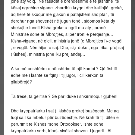
jonë aty vdiq. Në fasadat e brendëshme e të jashtme të
kësaj ngrehine vigane zbardhin kryqet dhe kallinjtë grekë,
aq herë të skuqur me gjakun e pafajshëm shqiptar , të
derdhur nga shovenët në jugun tonë , sidomos këta dy
shekujt e fundit.Kisha greke u ngrit mu aty , pranë
Ministrisë sonë të Mbrojtjes, si për ironi e përqeshje…
Kisha-vigane, në qiell, ministria jonë (e Mbrojtjes !)-e vogël
, e vogël. Nën hijen e saj. Dhe, siç duket, nga frika prej saj
(Kishës), ministria jonë iku prej andej…
A ka më poshtërim e nënshtrim të një kombi ? Që është
edhe më i lashtë se fqinji i tij jugor, i cili kërkon ta
gllabërojë?
Ta tresë, ta gëlltisë ? Së pari duke i shkërmoqur gjuhën!
Dhe kryepatriarku i saj ( kishës greke) buzëqesh. Me aq
fuqi sa i ka mbetur për buzëqeshje. Në krah të tij, ditën e
përurimit të Kishës “sonë Ortodokse”, ishte edhe
kryepatriarku serb, Irinej- sivëllai shoven i jugorit. Ai