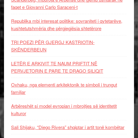
faqet e Giovanni Carlo Saraceni-t
Republika mbi interesat politike: sovraniteti i qytetarëve,
kushtetutshmëria dhe përgjegjësia shtetërore
TRI POEZI PËR GJERGJ KASTRIOTIN-
SKËNDERBEUN
LETËR E ARKIVIT TE NAUM PRIFTIT NË
PERVJETORIN E PARE TE DRAGO SILIQIT
Oxhaku, nga elementi arkitektonik te simboli i trungut
familjar
Arbëreshët si model evropian i mbrojtjes së identitetit
kulturor
Sali Shijaku, “Diego Rivera” shqiptar i artit tonë kombëtar