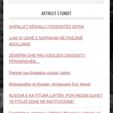
ARTIKUJT E FUNDIT
SHPALLET KËSHILLI I FEDERATËS VATRA
LUMI SI UDHË E NDRYSHIM NË POEZINË
AGOLLIANE
ZËMËRIM DHE PAS VDEKJES! DISIDENTI I
PËRHERSHËM…
Patriotë nga Shqipëria vizituan Vatrën
Mirëseardhje në Shqipëri, Ambasador Eric Wendt
KOSOVA E KA FITUAR LUFTËN, POR PAQEN DUHET
TA FITOJË EDHE NË INSTITUCIONE!
Scanderbeg, mburoja e Arbërisë dhe gjeniu ushtarak në