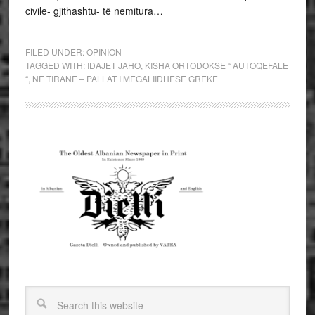
civile- gjithashtu- të nemitura…
FILED UNDER:
OPINION
TAGGED WITH:
IDAJET JAHO
,
KISHA ORTODOKSE “ AUTOQEFALE
“
,
NE TIRANE – PALLAT I MEGALIIDHESE GREKE