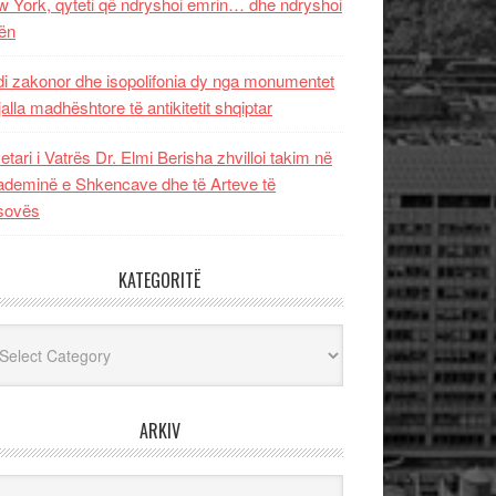
 York, qyteti që ndryshoi emrin… dhe ndryshoi
ën
i zakonor dhe isopolifonia dy nga monumentet
jalla madhështore të antikitetit shqiptar
etari i Vatrës Dr. Elmi Berisha zhvilloi takim në
deminë e Shkencave dhe të Arteve të
sovës
KATEGORITË
egoritë
ARKIV
iv