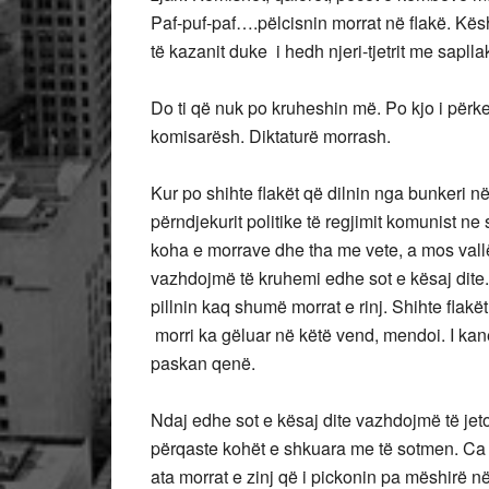
Paf-puf-paf….pëlcisnin morrat në flakë. Kësh
të kazanit duke i hedh njeri-tjetrit me sapl
Do ti që nuk po kruheshin më. Po kjo i përket
komisarësh. Diktaturë morrash.
Kur po shihte flakët që dilnin nga bunkeri n
përndjekurit politike të regjimit komunist ne
koha e morrave dhe tha me vete, a mos vall
vazhdojmë të kruhemi edhe sot e kësaj dite. 
pillnin kaq shumë morrat e rinj. Shihte flak
morri ka gëluar në këtë vend, mendoi. I kan
paskan qenë.
Ndaj edhe sot e kësaj dite vazhdojmë të je
përqaste kohët e shkuara me të sotmen. Ca t
ata morrat e zinj që i pickonin pa mëshirë në 