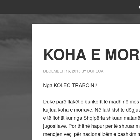
KOHA E MO
DECEMBER 16, 2015
BY
DGRECA
Nga KOLEC TRABOINI/
Duke parë flakët e bunkerit të madh në mes 
kujtua koha e morrave. Në fakt kishte dëgju
e të ftohtit kur nga Shqipëria shkuan matanë 
jugosllavë. Por thënë hapur për të shtruar m
mendjen veç për nacionalizëm e bashkim me 