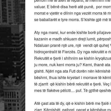
përroin më të afërt të repartit, të merrnim m
valuar. E bënë disa herë atë punë, por morr
morrat e vjetër e dilnin nga vezët morra të r
se baballarët e tyre morra. S’kishte gjë më t
Aty nga marsi, kur ende kishte borë pllajav
kazanin e madh shkuam drejt lumit, përposh
Ndaluan pranë një ure, një vendi që quhej 
hidroçentralit të Fierzës. Dy nga rekrutët e 
Rekrutët e tjerë i shihnim se kishin kryqëzu
ju more, nuk keni morra ju? Kemi, thanë ata 
gishti. Njëri nga ata Futi dorën nën këmishë
bëshmi, thua ishte kryetari i morrave të këmis
të zjarrit që kishin bërë rekrutët e tjerë. Veç 
mes të flakëve pëlciti… puf. Të gjithë qesh
Atë çast ata të dy, që e kishin bërë me fjal
zjarr. Këmishët, qaforet, pecet e këmbëve m