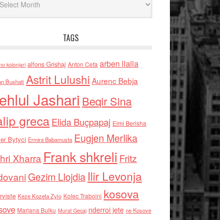
TAGS
arben llalla
alfons Grishaj
Anton Cefa
no kolonjari
Astrit Lulushi
Aurenc Bebja
an Bushati
ehlul Jashari
Beqir Sina
alip greca
Elida Buçpapaj
Elmi Berisha
Eugjen Merlika
er Bytyci
Ermira Babamusta
Frank shkreli
hri Xharra
Fritz
Ilir Levonja
Gezim Llojdia
dovani
kosova
rviste
Kolec Traboini
Keze Kozeta Zylo
sove
nderroi jete
Marjana Bulku
ne Kosove
Murat Gecaj