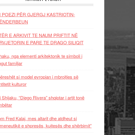
I POEZI PËR GJERGJ KASTRIOTIN-
ËNDERBEUN
TËR E ARKIVIT TE NAUM PRIFTIT NË
RVJETORIN E PARE TE DRAGO SILIQIT
aku, nga elementi arkitektonik te simboli i
ngut familjar
ëreshët si model evropian i mbrojtjes së
titetit kulturor
i Shijaku, “Diego Rivera” shqiptar i artit tonë
mbëtar
m Fred Kalaj, mes altarit dhe atdheut si
meneutikë e shpresës, kujtesës dhe shërbimit”