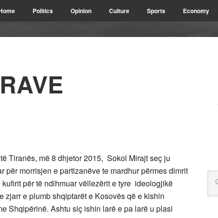
Home
Politics
Opinion
Culture
Sports
Economy
RRAVE
të Tiranës, më 8 dhjetor 2015, Sokol Mirajt seç ju
ar për morrisjen e partizanëve te mardhur përmes dimrit
kufirit për të ndihmuar vëllezërit e tyre ideologjikë
e zjarr e plumb shqiptarët e Kosovës që e kishin
Shqipërinë. Ashtu siç ishin larë e pa larë u plasi