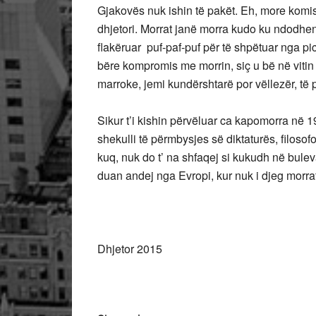
Gjakovës nuk ishin të pakët. Eh, more komisa
dhjetori. Morrat janë morra kudo ku ndodhe
flakëruar puf-paf-puf për të shpëtuar nga pi
bëre kompromis me morrin, siç u bë në viti
marroke, jemi kundërshtarë por vëllezër, të p
Sikur t’i kishin përvëluar ca kapomorra në 
shekulli të përmbysjes së diktaturës, filosofo
kuq, nuk do t’ na shfaqej si kukudh në bulev
duan andej nga Evropi, kur nuk i djeg morrat
Dhjetor 2015