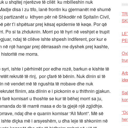
uk u shqitej njerëzve të cilët ku mbilleshin nuk
Madje disa i zu tifo, lanë frontin ku gjermanët më shumë
TR
oj partizanët u kthyen për në Shkodër në Spitalin Civil,
SK
ë për t’i shpëtuar prej kësaj epidemie të keqe. Por që
. Po si ta zhduknin. Morri po të hyri në veshjet e trupit
LE
juar, ndaj të cilëve ishte shpesh indiferent, por kur e
PE
m në një hangar prej dërrasash me dyshek prej kashte,
Oxh
historitë me morra.
tru
e syri, ishte i përhimët por edhe rozë, barkun e kishte të
Arb
retët rekrutë të rinj, por çfarë të bënin. Nuk dinin si të
iden
shin në vendet më të ngushta të rrobave dhe nuk
ekrutet flinim, ata dilnin e i pickonin e u thithnin gjakun.
Sal
farë komisari u thoshte se kur të bëhej morri sa ju,
ko
komanda do të marrë masa e do ta gjejë një zgjidhje.
“Do
morrave, ndaj dhe e quanin komisar “Ali Morri”. Më së
her
ishte diçka më i arsyeshëm, u dha leje të shkonim në