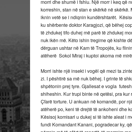
morri dhe shumë i fshiu. Një morr i keq që n
korreshin, stan në stan e skërkë në skërkë. 
iknin vetë se i ndiqnin kundërshtarët. Kësis
ku shërbente doktor Karagjozi, që bëhej cop
të zhdukej tifo duhej më parë të zhdukej morri
nuk ikën më. Këto ishin tregime që kishte dëg
dërguan ushtar në Kam të Tropojës, ku flini
atëherë Sokol Miraj i kuptoi akoma më mirë 
Morri ishte një insekt i vogël që mezi ta zint
zi. I pështirë sa më nuk bëhej. I grinte të shk
shpëtonin prej tyre. Gjallesat e vogla fute
shiheshin. Kur trupi binte në qetësi, pra kur r
Çfarë torture. U ankuan në komandë, por një 
atëherë po, keni të drejtë të ankoheni dhe 
Kësisoj komisari u dukej si të ishte aleat i 
fundi Komandant Kanani, pogradecar ky, që 