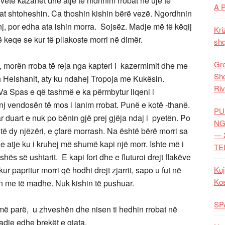
e vete kazanët dhe atje të hidhnim rrobat në ujë të
A 
at shtoheshin. Ca thoshin kishin bërë vezë. Ngordhnin
inj, por edha ata ishin morra. Sojsëz. Madje më të këqij
Kri
ë keqe se kur të pllakoste morri në dimër.
shq
Gre
e, morën rroba të reja nga kapteri i kazermimit dhe me
Shq
 Helshanit, aty ku ndahej Tropoja me Kukësin.
Riv
Va Spas e që tashmë e ka përmbytur liqeni i
rinj vendosën të mos i lanim rrobat. Punë e kotë -thanë.
PU
ar duart e nuk po bënin gjë prej gjëja ndaj i pyetën. Po
NG
të dy njëzëri, e çfarë morrash. Na është bërë morri sa
— 
 e atje ku i kruhej më shumë kapi një morr. Ishte më i
TE
hës së ushtarit. E kapi fort dhe e fluturoi drejt flakëve
kur papritur morri që hodhi drejt zjarrit, sapo u fut në
Kuj
Ko
ën me të madhe. Nuk kishin të pushuar.
SP
ë më parë, u zhveshën dhe nisen ti hedhin rrobat në
adje edhe brekët e gjata.