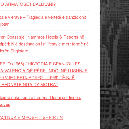
PO ARMATOSET BALLKANI?
za e vlerave – Tragjedia e vërtetë e tranzicionit
iptar
en Coast sjell Nammos Hotels & Resorts në
ipëri: Një destinacion i ri lifestyle merr formë në
ierën Shqiptare
EBLO (1966) / HISTORIA E SPANJOLLES
A VALENCIA QË PËRFUNDOI NË LUSHNJE
29 VJET PRITJE (1937 – 1966) TË NJË
LEFONATE NGA DY MOTRAT
tojmë sakrificën e familjes Lleshi për lirinë e
sovës
AÇI NUK E MPOSHTI SHPIRTIN