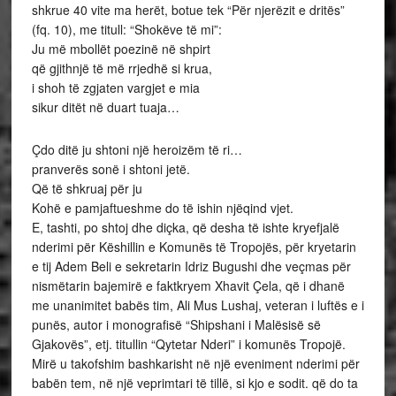
shkrue 40 vite ma herët, botue tek “Për njerëzit e dritës”
(fq. 10), me titull: “Shokëve të mi”:
Ju më mbollët poezinë në shpirt
që gjithnjë të më rrjedhë si krua,
i shoh të zgjaten vargjet e mia
sikur ditët në duart tuaja…
Çdo ditë ju shtoni një heroizëm të ri…
pranverës sonë i shtoni jetë.
Që të shkruaj për ju
Kohë e pamjaftueshme do të ishin njëqind vjet.
E, tashti, po shtoj dhe diçka, që desha të ishte kryefjalë
nderimi për Këshillin e Komunës të Tropojës, për kryetarin
e tij Adem Beli e sekretarin Idriz Bugushi dhe veçmas për
nismëtarin bajemirë e faktkryem Xhavit Çela, që i dhanë
me unanimitet babës tim, Ali Mus Lushaj, veteran i luftës e i
punës, autor i monografisë “Shipshani i Malësisë së
Gjakovës”, etj. titullin “Qytetar Nderi” i komunës Tropojë.
Mirë u takofshim bashkarisht në një eveniment nderimi për
babën tem, në një veprimtari të tillë, si kjo e sodit. që do ta