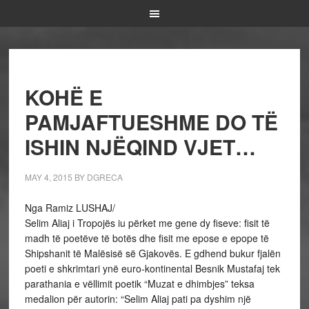
KOHË E
PAMJAFTUESHME DO TË
ISHIN NJËQIND VJET…
MAY 4, 2015
BY
DGRECA
Nga Ramiz LUSHAJ/
Selim Aliaj i Tropojës iu përket me gene dy fiseve: fisit të
madh të poetëve të botës dhe fisit me epose e epope të
Shipshanit të Malësisë së Gjakovës. E gdhend bukur fjalën
poeti e shkrimtari ynë euro-kontinental Besnik Mustafaj tek
parathania e vëllimit poetik “Muzat e dhimbjes” teksa
medalion për autorin: “Selim Aliaj pati pa dyshim një