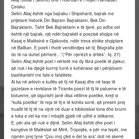
Çelaku.
Selim Aliaj është nga bajraku i Shipshanit, bajrak me
prijëtarë historik Din Bajram Bajraktarin, Bek Din
Bajraktarin, Tahir Bek Bajraktarin e të tjerë, po edhe vet
është një bajrak, një ndër bajrakët e poezisë shqipe në
Kasaj e Malësinë e Gjakovës, ndër treva etnike shqiptare
në Ballkan. E poeti i thotë vendlindjes së tij: Biografia jote
do të na duhet përherë…”(“Për njerëzit e dritës”. fq. 27).
Selim Aliaj është poet i vërtetë me dy libra poetik të pjekur,
që nuk i ka djegë kurrnji furrë e kohënave që i përjetuem
bashkarisht me fate e fatalitete.
Ai ka në arkivin e kullës së tij në Kasaj dhe në faqe të
gazetave e revistave të Tiranës poezi të tij të palueme e të
botueme, që sigurisht janë disa vëllime poetike, krejt si
“kulla poetike” të reja të tij e të kohës sonë, që presim prej
truallit të tij të na vijnë në duar e bibliotekat tona dhe brumi
e toka e vet ka me i mbajtë gjatë në udhë e istikame.
E, për ata që nuk e dijnë, Selim Aliaj është dhe poet i
kangëve të Malësisë së Mirë, Tropojës, e për ma tepër, me
njanën prej tyne “Çou moj çikë e del te ara” doli në skenë