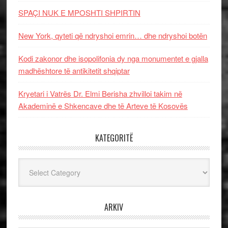
SPAÇI NUK E MPOSHTI SHPIRTIN
New York, qyteti që ndryshoi emrin… dhe ndryshoi botën
Kodi zakonor dhe isopolifonia dy nga monumentet e gjalla
madhështore të antikitetit shqiptar
Kryetari i Vatrës Dr. Elmi Berisha zhvilloi takim në
Akademinë e Shkencave dhe të Arteve të Kosovës
KATEGORITË
Kategoritë
ARKIV