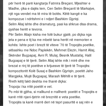
për herë të parë kangtarja Fatmira Breçani, Mjeshter e
Madhe, çika e dajës tem, Cen Selim Breçanit të Markajve,
një nga vendet ma të mira të botës. Këtë kangë e ka
kompozue i ndritshmi e i ndjeri Bashkim Gjyriqi.
Selim Aliaj ishte dhe dramaturg, pasi ka shkrue disa drama,
qyshse herët e tevona.
Për Selim Aliajn kisha me folë bukur gjatë, po diçka nga
jeta e pena e tij ka me mbetë tana herët në memorien e
kohës: Ishte poet i brezit të viteve ’70 të Tropojës poetike,
sëbashku me Ndoc Paplekën, Mehmet Elezin, Hamit Aliaj,
Skënder Buçpapaj, Avni R. Mulaj, Besnik Mustafaj, Halil
Buçpapaj e të tjerë. Selim Aliaj ishte mik i mirë dhe me
brezat e rinj të poetëve e krijuesve të tjerë të Tropojës:
kompozitorët Kolë Susaj e Bashkim Gjyriqin, poetët Jaho
Margjeka, Mujë Buçpapaj, Marash Mëhilli e të tjerë.
Rreth këtij fakti deshta me thanë diçka:
Tropoja i ka rritë poetët e vet.
Po mbi të gjitha, si rrallkund e rrallherë: poetët e Tropojës e
kanë rritë njani-tjetrin në breznitë e veta poetike.
Tropojës ia kanë marrë deri në tepri pasuritë e saj nën e