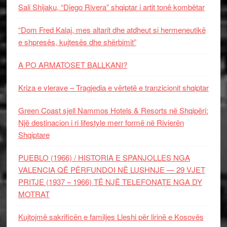
Sali Shijaku, “Diego Rivera” shqiptar i artit tonë kombëtar
“Dom Fred Kalaj, mes altarit dhe atdheut si hermeneutikë
e shpresës, kujtesës dhe shërbimit”
A PO ARMATOSET BALLKANI?
Kriza e vlerave – Tragjedia e vërtetë e tranzicionit shqiptar
Green Coast sjell Nammos Hotels & Resorts në Shqipëri:
Një destinacion i ri lifestyle merr formë në Rivierën
Shqiptare
PUEBLO (1966) / HISTORIA E SPANJOLLES NGA
VALENCIA QË PËRFUNDOI NË LUSHNJE — 29 VJET
PRITJE (1937 – 1966) TË NJË TELEFONATE NGA DY
MOTRAT
Kujtojmë sakrificën e familjes Lleshi për lirinë e Kosovës