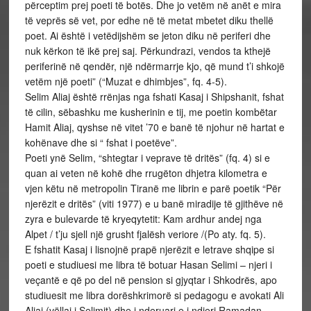
përceptim prej poeti të botës. Dhe jo vetëm në anët e mira
të veprës së vet, por edhe në të metat mbetet diku thellë
poet. Ai është i vetëdijshëm se jeton diku në periferi dhe
nuk kërkon të ikë prej saj. Përkundrazi, vendos ta kthejë
periferinë në qendër, një ndërmarrje kjo, që mund t’i shkojë
vetëm një poeti” (“Muzat e dhimbjes”, fq. 4-5).
Selim Aliaj është rrënjas nga fshati Kasaj i Shipshanit, fshat
të cilin, sëbashku me kusherinin e tij, me poetin kombëtar
Hamit Aliaj, qyshse në vitet ’70 e banë të njohur në hartat e
kohënave dhe si “ fshat i poetëve”.
Poeti ynë Selim, “shtegtar i veprave të dritës” (fq. 4) si e
quan ai veten në kohë dhe rrugëton dhjetra kilometra e
vjen këtu në metropolin Tiranë me librin e parë poetik “Për
njerëzit e dritës” (viti 1977) e u banë miradije të gjithëve në
zyra e bulevarde të kryeqytetit: Kam ardhur andej nga
Alpet / t’ju sjell një grusht fjalësh veriore /(Po aty. fq. 5).
E fshatit Kasaj i lisnojnë prapë njerëzit e letrave shqipe si
poeti e studiuesi me libra të botuar Hasan Selimi – njeri i
veçantë e që po del në pension si gjyqtar i Shkodrës, apo
studiuesit me libra dorëshkrimorë si pedagogu e avokati Ali
Aliaj (vëllai i Selimit) dhe i nderuari e i ndjeri Ramadan