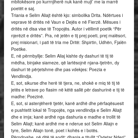
mbitokësore po kurrnjiherë nuk kanë mujt’ me ia marrë
poetët e saj.
Triania e Selim Aliajt është kjo: simbolika Drita. Ndërtues i
veprave të dritës në Vaun e Dejës e në Fierzë. Mësues i
dritës në disa vise të Tropojës. Autor i vëllimit poetik “Për
njerëzit e dritës”. Pra, në jetën e tij prej poeti, prej malësori,
prej misionari, i pati të tria me Dritë: Shpirtin, Udhën, Fjalën
Poetike.
E, në përmbyllje: Selim Aliaj kishte dy dashuri të tij të
mëdha, binjake siameze, që lartësojnë njana-tjetrën, dy
dashuri të përjetshme dhe pas vdekjes: Poezia e
Vendlindja.
E, sot, sikurse dhe herë të tjera, ne, shokë e miq të tij të
jetës e letrave po flasim në këtë sallë për dashurinë e tij të
madhe: Poezinë.
E, sot, si astenjëherë tjetër, kanë ardhë dhe përfaqësuesit
e pushtetit lokal të Tropojës, nga vendlindja e Selim Aliajt
dhe e imja; kanë ardhë nga dashuria e madhe e trollit të
Selim Aliajt; kanë ardhë me e nderue sot Selim Aliajn e
tyre, Selim Aliajn tonë, poet i kohës e i botës.
Përndryshe, në ditë të sodit: dhania e titullit “Qytetar Nderi”