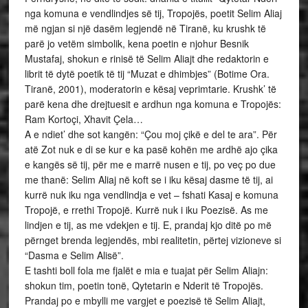
nga komuna e vendlindjes së tij, Tropojës, poetit Selim Aliaj
më ngjan si një dasëm legjendë në Tiranë, ku krushk të
parë jo vetëm simbolik, kena poetin e njohur Besnik
Mustafaj, shokun e rinisë të Selim Aliajt dhe redaktorin e
librit të dytë poetik të tij “Muzat e dhimbjes” (Botime Ora.
Tiranë, 2001), moderatorin e kësaj veprimtarie. Krushk’ të
parë kena dhe drejtuesit e ardhun nga komuna e Tropojës:
Ram Kortoçi, Xhavit Çela…
A e ndiet’ dhe sot kangën: “Çou moj çikë e del te ara”. Për
atë Zot nuk e di se kur e ka pasë kohën me ardhë ajo çika
e kangës së tij, për me e marrë nusen e tij, po veç po due
me thanë: Selim Aliaj në koft se i iku kësaj dasme të tij, ai
kurrë nuk iku nga vendlindja e vet – fshati Kasaj e komuna
Tropojë, e rrethi Tropojë. Kurrë nuk i iku Poezisë. As me
lindjen e tij, as me vdekjen e tij. E, prandaj kjo ditë po më
përnget brenda legjendës, mbi realitetin, përtej vizioneve si
“Dasma e Selim Alisë”.
E tashti boll fola me fjalët e mia e tuajat për Selim Aliajn:
shokun tim, poetin tonë, Qytetarin e Nderit të Tropojës.
Prandaj po e mbylli me vargjet e poezisë të Selim Aliajt,