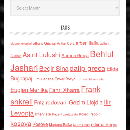
Arkiv
TAGS
arben llalla
alfons Grishaj
Anton Cefa
asllan
albano kolonjari
Behlul
Astrit Lulushi
Aurenc Bebja
Bushati
Jashari
dalip greca
Beqir Sina
Elida
Buçpapaj
Enver Bytyci
Elmi Berisha
Ermira Babamusta
Frank
Eugjen Merlika
Fahri Xharra
shkreli
Ilir
Gezim Llojdia
Fritz radovani
Levonja
Interviste
Kolec Traboini
Keze Kozeta Zylo
kosova
Kosove
nderroi jete
Marjana Bulku
ne
Murat Gecaj