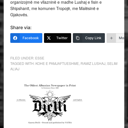
organizojmë me vllazninë e madhe Lushaj e fisin e
Shipshanit, me komunen Tropojë, me Malësinë e
Gjakovës.
Share via:
Facebook
Twitter
Copy Link
More
FILED UNDER:
ESSE
TAGGED WITH:
KOHE E PAMJAFTUESHME
,
RAMIZ LUSHAJ
,
SELIM
ALIAJ