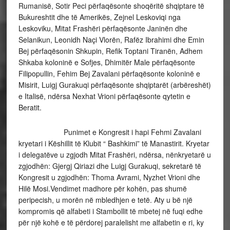
Rumanisë, Sotir Peci përfaqësonte shoqëritë shqiptare të
Bukureshtit dhe të Amerikës, Zejnel Leskoviqi nga
Leskoviku, Mitat Frashëri përfaqësonte Janinën dhe
Selanikun, Leonidh Naçi Vlorën, Rafëz Ibrahimi dhe Emin
Bej përfaqësonin Shkupin, Refik Toptani Tiranën, Adhem
Shkaba koloninë e Sofjes, Dhimitër Male përfaqësonte
Filipopullin, Fehim Bej Zavalani përfaqësonte koloninë e
Misirit, Luigj Gurakuqi përfaqësonte shqiptarët (arbëreshët)
e Italisë, ndërsa Nexhat Vrioni përfaqësonte qytetin e
Beratit.
Punimet e Kongresit i hapi Fehmi Zavalani
kryetari i Këshillit të Klubit “ Bashkimi” të Manastirit. Kryetar
i delegatëve u zgjodh Mitat Frashëri, ndërsa, nënkryetarë u
zgjodhën: Gjergj Qiriazi dhe Luigj Gurakuqi, sekretarë të
Kongresit u zgjodhën: Thoma Avrami, Nyzhet Vrioni dhe
Hilë Mosi.Vendimet madhore për kohën, pas shumë
peripecish, u morën në mbledhjen e tetë. Aty u bë një
kompromis që alfabeti i Stambollit të mbetej në fuqi edhe
për një kohë e të përdorej paralelisht me alfabetin e ri, ky