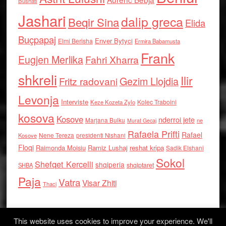
Bushati
Jashari
dalip greca
Beqir Sina
Elida
Buçpapaj
Enver Bytyci
Elmi Berisha
Ermira Babamusta
Frank
Eugjen Merlika
Fahri Xharra
shkreli
Ilir
Gezim Llojdia
Fritz radovani
Levonja
Interviste
Kolec Traboini
Keze Kozeta Zylo
kosova
Kosove
nderroi jete
Marjana Bulku
ne
Murat Gecaj
Rafaela Prifti
Rafael
Nene Tereza
Kosove
presidenti Nishani
Floqi
Raimonda Moisiu
Ramiz Lushaj
reshat kripa
Sadik Elshani
Sokol
Shefqet Kercelli
shqiperia
shqiptaret
SHBA
Paja
Vatra
Visar Zhiti
Thaci
This website uses cookies to improve your experience. We'll