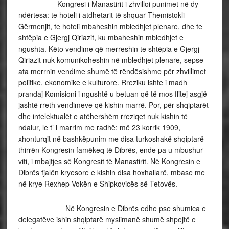
Kongresi i Manastirit i zhvilloi punimet në dy
ndërtesa: te hoteli i atdhetarit të shquar Themistokli
Gërmenjit, te hoteli mbaheshin mbledhjet plenare, dhe te
shtëpia e Gjergj Qiriazit, ku mbaheshin mbledhjet e
ngushta. Këto vendime që merreshin te shtëpia e Gjergj
Qiriazit nuk komunikoheshin në mbledhjet plenare, sepse
ata merrnin vendime shumë të rëndësishme për zhvillimet
politike, ekonomike e kulturore. Rreziku ishte i madh
prandaj Komisioni i ngushtë u betuan që të mos flitej asgjë
jashtë rreth vendimeve që kishin marrë. Por, për shqiptarët
dhe intelektualët e atëhershëm rreziqet nuk kishin të
ndalur, le t’ i marrim me radhë: më 23 korrik 1909,
xhonturqit në bashkëpunim me disa turkoshakë shqiptarë
thirrën Kongresin famëkeq të Dibrës, ende pa u mbushur
viti, i mbajtjes së Kongresit të Manastirit. Në Kongresin e
Dibrës fjalën kryesore e kishin disa hoxhallarë, mbase me
në krye Rexhep Vokën e Shipkovicës së Tetovës.
Në Kongresin e Dibrës edhe pse shumica e
delegatëve ishin shqiptarë myslimanë shumë shpejtë e