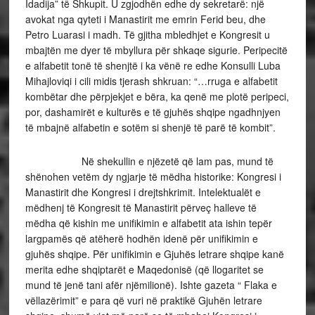
Idadija” të Shkupit. U zgjodhën edhe dy sekretarë: një
avokat nga qyteti i Manastirit me emrin Ferid beu, dhe
Petro Luarasi i madh. Të gjitha mbledhjet e Kongresit u
mbajtën me dyer të mbyllura për shkaqe sigurie. Peripecitë
e alfabetit tonë të shenjtë i ka vënë re edhe Konsulli Luba
Mihajloviqi i cili midis tjerash shkruan: “…rruga e alfabetit
kombëtar dhe përpjekjet e bëra, ka qenë me plotë peripeci,
por, dashamirët e kulturës e të gjuhës shqipe ngadhnjyen
të mbajnë alfabetin e sotëm si shenjë të parë të kombit”.
Në shekullin e njëzetë që lam pas, mund të
shënohen vetëm dy ngjarje të mëdha historike: Kongresi i
Manastirit dhe Kongresi i drejtshkrimit. Intelektualët e
mëdhenj të Kongresit të Manastirit përveç halleve të
mëdha që kishin me unifikimin e alfabetit ata ishin tepër
largpamës që atëherë hodhën idenë për unifikimin e
gjuhës shqipe. Për unifikimin e Gjuhës letrare shqipe kanë
merita edhe shqiptarët e Maqedonisë (që llogaritet se
mund të jenë tani afër njëmilionë). Ishte gazeta “ Flaka e
vëllazërimit” e para që vuri në praktikë Gjuhën letrare