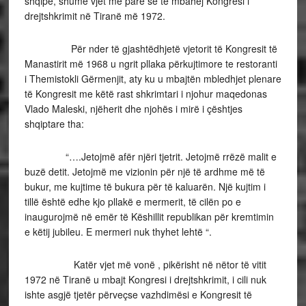
shqipe, shumë vjet më parë se të mbahej Kongresi i
drejtshkrimit në Tiranë më 1972.
Për nder të gjashtëdhjetë vjetorit të Kongresit të
Manastirit më 1968 u ngrit pllaka përkujtimore te restoranti
i Themistokli Gërmenjit, aty ku u mbajtën mbledhjet plenare
të Kongresit me këtë rast shkrimtari i njohur maqedonas
Vlado Maleski, njëherit dhe njohës i mirë i çështjes
shqiptare tha:
“….Jetojmë afër njëri tjetrit. Jetojmë rrëzë malit e
buzë detit. Jetojmë me vizionin për një të ardhme më të
bukur, me kujtime të bukura për të kaluarën. Një kujtim i
tillë është edhe kjo pllakë e mermerit, të cilën po e
inaugurojmë në emër të Këshillit republikan për kremtimin
e këtij jubileu. E mermeri nuk thyhet lehtë “.
Katër vjet më vonë , pikërisht në nëtor të vitit
1972 në Tiranë u mbajt Kongresi i drejtshkrimit, i cili nuk
ishte asgjë tjetër përveçse vazhdimësi e Kongresit të