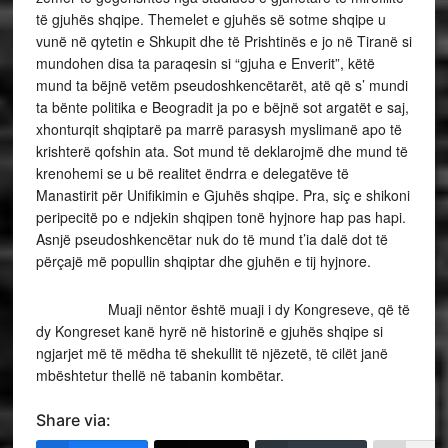
të gjuhës shqipe. Themelet e gjuhës së sotme shqipe u
vunë në qytetin e Shkupit dhe të Prishtinës e jo në Tiranë si
mundohen disa ta paraqesin si “gjuha e Enverit”, këtë
mund ta bëjnë vetëm pseudoshkencëtarët, atë që s’ mundi
ta bënte politika e Beogradit ja po e bëjnë sot argatët e saj,
xhonturqit shqiptarë pa marrë parasysh myslimanë apo të
krishterë qofshin ata. Sot mund të deklarojmë dhe mund të
krenohemi se u bë realitet ëndrra e delegatëve të
Manastirit për Unifikimin e Gjuhës shqipe. Pra, siç e shikoni
peripecitë po e ndjekin shqipen tonë hyjnore hap pas hapi.
Asnjë pseudoshkencëtar nuk do të mund t’ia dalë dot të
përçajë më popullin shqiptar dhe gjuhën e tij hyjnore.
Muaji nëntor është muaji i dy Kongreseve, që të
dy Kongreset kanë hyrë në historinë e gjuhës shqipe si
ngjarjet më të mëdha të shekullit të njëzetë, të cilët janë
mbështetur thellë në tabanin kombëtar.
Share via: