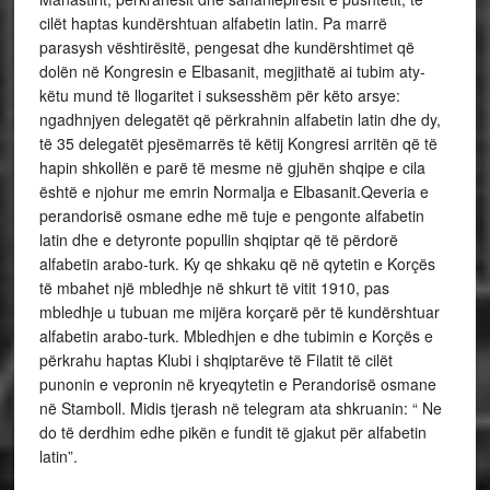
cilët haptas kundërshtuan alfabetin latin. Pa marrë
parasysh vështirësitë, pengesat dhe kundërshtimet që
dolën në Kongresin e Elbasanit, megjithatë ai tubim aty-
këtu mund të llogaritet i suksesshëm për këto arsye:
ngadhnjyen delegatët që përkrahnin alfabetin latin dhe dy,
të 35 delegatët pjesëmarrës të këtij Kongresi arritën që të
hapin shkollën e parë të mesme në gjuhën shqipe e cila
është e njohur me emrin Normalja e Elbasanit.Qeveria e
perandorisë osmane edhe më tuje e pengonte alfabetin
latin dhe e detyronte popullin shqiptar që të përdorë
alfabetin arabo-turk. Ky qe shkaku që në qytetin e Korçës
të mbahet një mbledhje në shkurt të vitit 1910, pas
mbledhje u tubuan me mijëra korçarë për të kundërshtuar
alfabetin arabo-turk. Mbledhjen e dhe tubimin e Korçës e
përkrahu haptas Klubi i shqiptarëve të Filatit të cilët
punonin e vepronin në kryeqytetin e Perandorisë osmane
në Stamboll. Midis tjerash në telegram ata shkruanin: “ Ne
do të derdhim edhe pikën e fundit të gjakut për alfabetin
latin”.