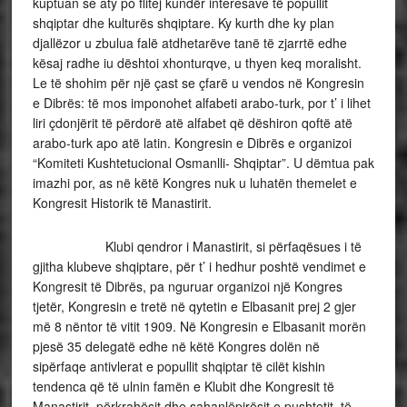
kuptuan se aty po flitej kundër interesave të popullit
shqiptar dhe kulturës shqiptare. Ky kurth dhe ky plan
djallëzor u zbulua falë atdhetarëve tanë të zjarrtë edhe
kësaj radhe iu dështoi xhonturqve, u thyen keq moralisht.
Le të shohim për një çast se çfarë u vendos në Kongresin
e Dibrës: të mos imponohet alfabeti arabo-turk, por t’ i lihet
liri çdonjërit të përdorë atë alfabet që dëshiron qoftë atë
arabo-turk apo atë latin. Kongresin e Dibrës e organizoi
“Komiteti Kushtetucional Osmanlli- Shqiptar”. U dëmtua pak
imazhi por, as në këtë Kongres nuk u luhatën themelet e
Kongresit Historik të Manastirit.
Klubi qendror i Manastirit, si përfaqësues i të
gjitha klubeve shqiptare, për t’ i hedhur poshtë vendimet e
Kongresit të Dibrës, pa nguruar organizoi një Kongres
tjetër, Kongresin e tretë në qytetin e Elbasanit prej 2 gjer
më 8 nëntor të vitit 1909. Në Kongresin e Elbasanit morën
pjesë 35 delegatë edhe në këtë Kongres dolën në
sipërfaqe antivlerat e popullit shqiptar të cilët kishin
tendenca që të ulnin famën e Klubit dhe Kongresit të
Manastirit, përkrahësit dhe sahanlëpirësit e pushtetit, të