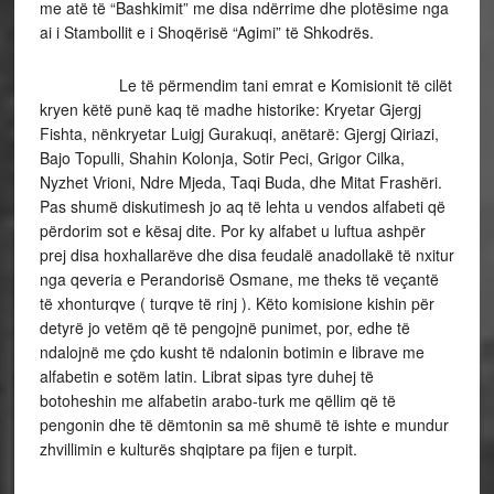
me atë të “Bashkimit” me disa ndërrime dhe plotësime nga
ai i Stambollit e i Shoqërisë “Agimi” të Shkodrës.
Le të përmendim tani emrat e Komisionit të cilët
kryen këtë punë kaq të madhe historike: Kryetar Gjergj
Fishta, nënkryetar Luigj Gurakuqi, anëtarë: Gjergj Qiriazi,
Bajo Topulli, Shahin Kolonja, Sotir Peci, Grigor Cilka,
Nyzhet Vrioni, Ndre Mjeda, Taqi Buda, dhe Mitat Frashëri.
Pas shumë diskutimesh jo aq të lehta u vendos alfabeti që
përdorim sot e kësaj dite. Por ky alfabet u luftua ashpër
prej disa hoxhallarëve dhe disa feudalë anadollakë të nxitur
nga qeveria e Perandorisë Osmane, me theks të veçantë
të xhonturqve ( turqve të rinj ). Këto komisione kishin për
detyrë jo vetëm që të pengojnë punimet, por, edhe të
ndalojnë me çdo kusht të ndalonin botimin e librave me
alfabetin e sotëm latin. Librat sipas tyre duhej të
botoheshin me alfabetin arabo-turk me qëllim që të
pengonin dhe të dëmtonin sa më shumë të ishte e mundur
zhvillimin e kulturës shqiptare pa fijen e turpit.