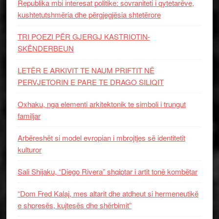
Republika mbi interesat politike: sovraniteti i qytetarëve,
kushtetutshmëria dhe përgjegjësia shtetërore
TRI POEZI PËR GJERGJ KASTRIOTIN-
SKËNDERBEUN
LETËR E ARKIVIT TE NAUM PRIFTIT NË
PERVJETORIN E PARE TE DRAGO SILIQIT
Oxhaku, nga elementi arkitektonik te simboli i trungut
familjar
Arbëreshët si model evropian i mbrojtjes së identitetit
kulturor
Sali Shijaku, “Diego Rivera” shqiptar i artit tonë kombëtar
“Dom Fred Kalaj, mes altarit dhe atdheut si hermeneutikë
e shpresës, kujtesës dhe shërbimit”