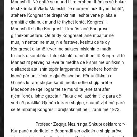
Manastirit. Në qoftë se mund t’i referohem thënies së bukur
të shkrimtarit Vlado Maleskit: “e mermeri nuk thyhet lehtë”,
atëherë Kongresit të drejtshkrimit i është vënë pllaka e
granitit e cila nuk mund të thyhet lehtë. Kongresi i
Manastirit si dhe Kongresi i Tiranës janë Kongrese
gjithëkombëtare. Që të dy Kongreset janë mbajtur në
muajin nëntor, në muajin e festave, kështu që të dy
Kongreset e kanë kryer me sukses misionin e madh
historik e kombëtar. Intelektualët e mëdhenj të Kongresit të
Manastirit përveç halleve të mëdha që kishin me unifikimin
e alfabetit ata ishin tepër largpamës që atëherë hodhën
idenë për unifikimin e gjuhës shqipe. Për unifikimin e
Gjuhës letrare shqipe kanë merita edhe shqiptarët e
Maqedonisë (që llogaritet se mund të jenë tani afër
njëmilionë). Ishte gazeta “ Flaka e vëllazërimit” e para që
vuri në praktikë Gjuhën letrare shqipe, shumë vjet më parë
se të mbahej Kongresi i drejtshkrimit në Tiranë më 1972.
Profesor Zeqirja Neziri nga Shkupi deklaron: “-
Kur panë autoritetet e Beogradit seriozitetin e shqiptarëve