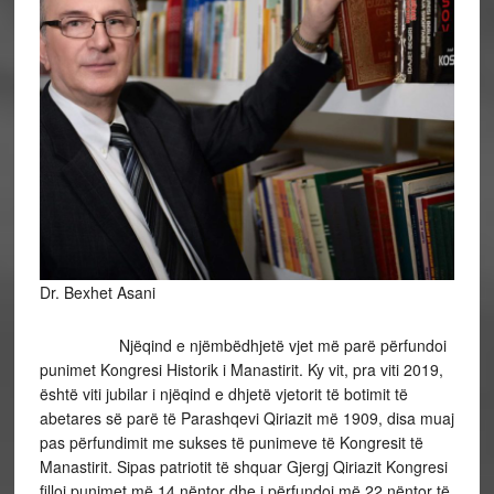
Dr. Bexhet Asani
Njëqind e njëmbëdhjetë vjet më parë përfundoi
punimet Kongresi Historik i Manastirit. Ky vit, pra viti 2019,
është viti jubilar i njëqind e dhjetë vjetorit të botimit të
abetares së parë të Parashqevi Qiriazit më 1909, disa muaj
pas përfundimit me sukses të punimeve të Kongresit të
Manastirit. Sipas patriotit të shquar Gjergj Qiriazit Kongresi
filloi punimet më 14 nëntor dhe i përfundoi më 22 nëntor të