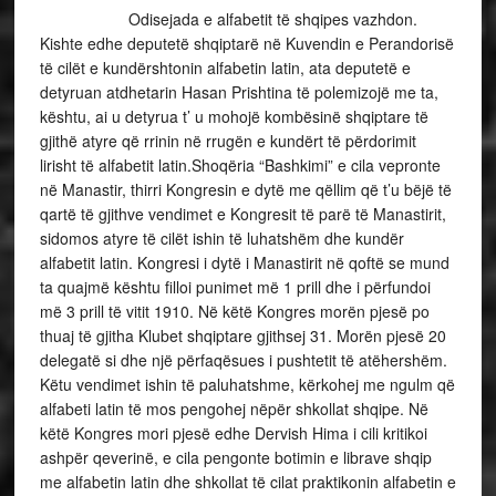
Odisejada e alfabetit të shqipes vazhdon.
Kishte edhe deputetë shqiptarë në Kuvendin e Perandorisë
të cilët e kundërshtonin alfabetin latin, ata deputetë e
detyruan atdhetarin Hasan Prishtina të polemizojë me ta,
kështu, ai u detyrua t’ u mohojë kombësinë shqiptare të
gjithë atyre që rrinin në rrugën e kundërt të përdorimit
lirisht të alfabetit latin.Shoqëria “Bashkimi” e cila vepronte
në Manastir, thirri Kongresin e dytë me qëllim që t’u bëjë të
qartë të gjithve vendimet e Kongresit të parë të Manastirit,
sidomos atyre të cilët ishin të luhatshëm dhe kundër
alfabetit latin. Kongresi i dytë i Manastirit në qoftë se mund
ta quajmë kështu filloi punimet më 1 prill dhe i përfundoi
më 3 prill të vitit 1910. Në këtë Kongres morën pjesë po
thuaj të gjitha Klubet shqiptare gjithsej 31. Morën pjesë 20
delegatë si dhe një përfaqësues i pushtetit të atëhershëm.
Këtu vendimet ishin të paluhatshme, kërkohej me ngulm që
alfabeti latin të mos pengohej nëpër shkollat shqipe. Në
këtë Kongres mori pjesë edhe Dervish Hima i cili kritikoi
ashpër qeverinë, e cila pengonte botimin e librave shqip
me alfabetin latin dhe shkollat të cilat praktikonin alfabetin e