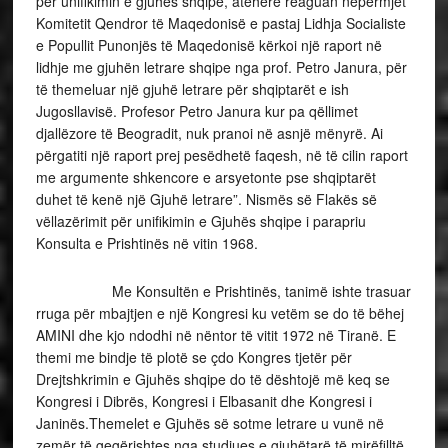
për unifikimin e gjuhës shqipe, atëherë reaguan nëpërmjet
Komitetit Qendror të Maqedonisë e pastaj Lidhja Socialiste
e Popullit Punonjës të Maqedonisë kërkoi një raport në
lidhje me gjuhën letrare shqipe nga prof. Petro Janura, për
të themeluar një gjuhë letrare për shqiptarët e ish
Jugosllavisë. Profesor Petro Janura kur pa qëllimet
djallëzore të Beogradit, nuk pranoi në asnjë mënyrë. Ai
përgatiti një raport prej pesëdhetë faqesh, në të cilin raport
me argumente shkencore e arsyetonte pse shqiptarët
duhet të kenë një Gjuhë letrare”. Nismës së Flakës së
vëllazërimit për unifikimin e Gjuhës shqipe i parapriu
Konsulta e Prishtinës në vitin 1968.
Me Konsultën e Prishtinës, tanimë ishte trasuar
rruga për mbajtjen e një Kongresi ku vetëm se do të bëhej
AMINI dhe kjo ndodhi në nëntor të vitit 1972 në Tiranë. E
themi me bindje të plotë se çdo Kongres tjetër për
Drejtshkrimin e Gjuhës shqipe do të dështojë më keq se
Kongresi i Dibrës, Kongresi i Elbasanit dhe Kongresi i
Janinës.Themelet e Gjuhës së sotme letrare u vunë në
zemër të gegërishtes nga studiues e gjuhëtarë të mirëfilltë