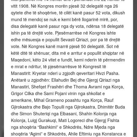
vitit 1908. Në Kongres morën pjesë 32 delegatë nga 26
qytete dhe të shoqërive, të cilët kanë pasur 52 vota, dikush
mund të mendoj se nuk e kemi bërë llogarinë mirë, por,
disa delegatë kanë pasur nga dy vota, ndërsa 18 delegatë
ishin pa të drejtë vote. Pjesëmarrëse në Kongres ishte
edhe mësuesja e popullit Sevasti Qiriazi, por pa të drejtë
vote. Në Kongres kanë marrë pjesë 50 delegatë. Sot në
këtë ditë të shënuar, dita më e arritur e popullit shqiptar në
Maqedoni, këto 24 vitet e fundit, kemi nderin të përmendim
e mrat e ndritur, të pjesëmarrësve të Kongresit të
Manastirit: Kryetar nderi u zgjodh qeveritari Hivzi Pasha.
Anëtarë u zgjodhën: Ellahudin Bej dhe Gjergj Qiriazi nga
Manastiri, Shefqet Frashëri dhe Thoma Avrami nga Korça,
Grigor Cilka dhe Sami Pojani vinin nga shkollat e
amerikane, Mihal Grameno poashtu nga Korça, Rauf
Gjirokastra dhe Bajo Topulli nga Gjirokastra, Dhimitër Buda
dhe Simon Shuteriqi nga Elbasani, Shahin Kolonja nga
Kolonja, Luigj Gurakuqi, Mati Logoreci dhe Gjergj Fishta
nga shoqëria “Bashkimi” e Shkodrës, Ndre Mjeda nga
shoqëria “Agimi” e Shkodrës, Ahile Eftimiu nga Konstanca e