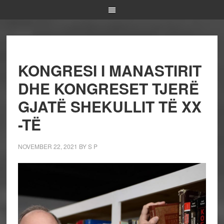
KONGRESI I MANASTIRIT
DHE KONGRESET TJERË
GJATË SHEKULLIT TË XX
-TË
NOVEMBER 22, 2021
BY
S P