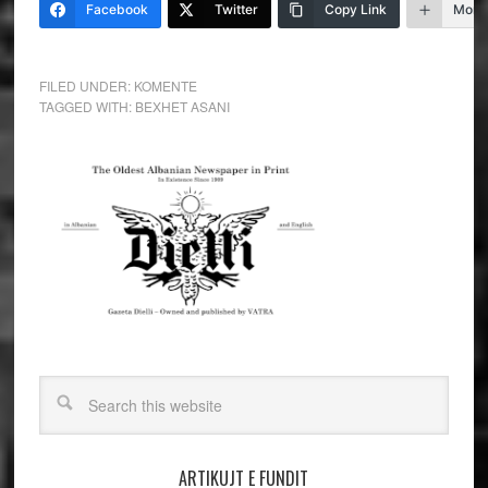
Facebook
Twitter
Copy Link
More
FILED UNDER:
KOMENTE
TAGGED WITH:
BEXHET ASANI
ARTIKUJT E FUNDIT