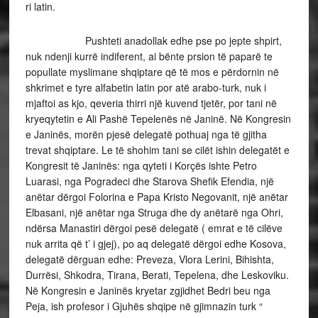
ri latin.
Pushteti anadollak edhe pse po jepte shpirt,
nuk ndenji kurrë indiferent, ai bënte prsion të paparë te
popullate myslimane shqiptare që të mos e përdornin në
shkrimet e tyre alfabetin latin por atë arabo-turk, nuk i
mjaftoi as kjo, qeveria thirri një kuvend tjetër, por tani në
kryeqytetin e Ali Pashë Tepelenës në Janinë. Në Kongresin
e Janinës, morën pjesë delegatë pothuaj nga të gjitha
trevat shqiptare. Le të shohim tani se cilët ishin delegatët e
Kongresit të Janinës: nga qyteti i Korçës ishte Petro
Luarasi, nga Pogradeci dhe Starova Shefik Efendia, një
anëtar dërgoi Folorina e Papa Kristo Negovanit, një anëtar
Elbasani, një anëtar nga Struga dhe dy anëtarë nga Ohri,
ndërsa Manastiri dërgoi pesë delegatë ( emrat e të cilëve
nuk arrita që t’ i gjej), po aq delegatë dërgoi edhe Kosova,
delegatë dërguan edhe: Preveza, Vlora Lerini, Bihishta,
Durrësi, Shkodra, Tirana, Berati, Tepelena, dhe Leskoviku.
Në Kongresin e Janinës kryetar zgjidhet Bedri beu nga
Peja, ish profesor i Gjuhës shqipe në gjimnazin turk “