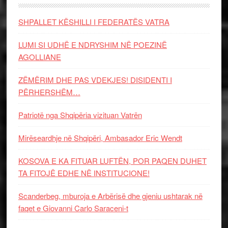
SHPALLET KËSHILLI I FEDERATËS VATRA
LUMI SI UDHË E NDRYSHIM NË POEZINË
AGOLLIANE
ZËMËRIM DHE PAS VDEKJES! DISIDENTI I
PËRHERSHËM…
Patriotë nga Shqipëria vizituan Vatrën
Mirëseardhje në Shqipëri, Ambasador Eric Wendt
KOSOVA E KA FITUAR LUFTËN, POR PAQEN DUHET
TA FITOJË EDHE NË INSTITUCIONE!
Scanderbeg, mburoja e Arbërisë dhe gjeniu ushtarak në
faqet e Giovanni Carlo Saraceni-t