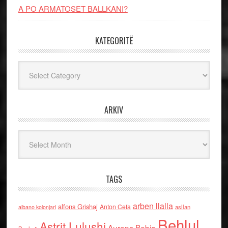
A PO ARMATOSET BALLKANI?
KATEGORITË
Kategoritë
ARKIV
Arkiv
TAGS
arben llalla
alfons Grishaj
Anton Cefa
asllan
albano kolonjari
Behlul
Astrit Lulushi
Aurenc Bebja