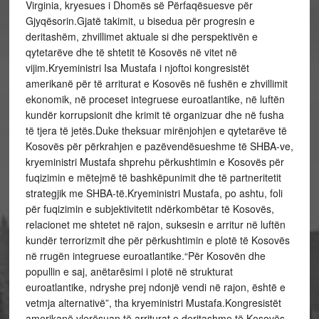
Virginia, kryesues i Dhomës së Përfaqësuesve për
Gjyqësorin.Gjatë takimit, u bisedua për progresin e
deritashëm, zhvillimet aktuale si dhe perspektivën e
qytetarëve dhe të shtetit të Kosovës në vitet në
vijim.Kryeministri Isa Mustafa i njoftoi kongresistët
amerikanë për të arriturat e Kosovës në fushën e zhvillimit
ekonomik, në proceset integruese euroatlantike, në luftën
kundër korrupsionit dhe krimit të organizuar dhe në fusha
të tjera të jetës.Duke theksuar mirënjohjen e qytetarëve të
Kosovës për përkrahjen e pazëvendësueshme të SHBA-ve,
kryeministri Mustafa shprehu përkushtimin e Kosovës për
fuqizimin e mëtejmë të bashkëpunimit dhe të partneritetit
strategjik me SHBA-të.Kryeministri Mustafa, po ashtu, foli
për fuqizimin e subjektivitetit ndërkombëtar të Kosovës,
relacionet me shtetet në rajon, suksesin e arritur në luftën
kundër terrorizmit dhe për përkushtimin e plotë të Kosovës
në rrugën integruese euroatlantike.“Për Kosovën dhe
popullin e saj, anëtarësimi i plotë në strukturat
euroatlantike, ndryshe prej ndonjë vendi në rajon, është e
vetmja alternativë”, tha kryeministri Mustafa.Kongresistët
amerikanë vlerësuan të arriturat e deritashme të Kosovës