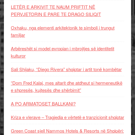
LETËR E ARKIVIT TE NAUM PRIFTIT NË
PERVJETORIN E PARE TE DRAGO SILIQIT
Oxhaku, nga elementi arkitektonik te simboli i trungut
familjar
Arbëreshët si model evropian i mbrojtjes së identitetit
kulturor
Sali Shijaku, “Diego Rivera” shqiptar i artit tonë kombëtar
“Dom Fred Kalaj, mes altarit dhe atdheut si hermeneutikë
e shpresës, kujtesës dhe shërbimit”
A PO ARMATOSET BALLKANI?
Kriza e vlerave – Tragjedia e vërtetë e tranzicionit shqiptar
Green Coast sjell Nammos Hotels & Resorts në Shqipëri: