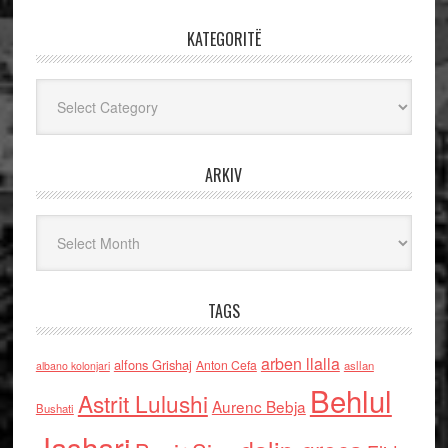
KATEGORITË
Kategoritë
ARKIV
Arkiv
TAGS
arben llalla
alfons Grishaj
Anton Cefa
asllan
albano kolonjari
Behlul
Astrit Lulushi
Aurenc Bebja
Bushati
Jashari