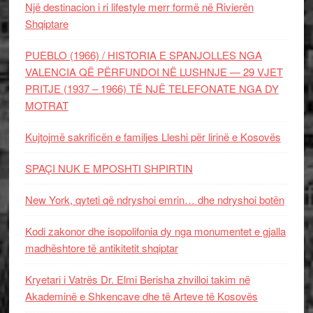
Një destinacion i ri lifestyle merr formë në Rivierën
Shqiptare
PUEBLO (1966) / HISTORIA E SPANJOLLES NGA
VALENCIA QË PËRFUNDOI NË LUSHNJE — 29 VJET
PRITJE (1937 – 1966) TË NJË TELEFONATE NGA DY
MOTRAT
Kujtojmë sakrificën e familjes Lleshi për lirinë e Kosovës
SPAÇI NUK E MPOSHTI SHPIRTIN
New York, qyteti që ndryshoi emrin… dhe ndryshoi botën
Kodi zakonor dhe isopolifonia dy nga monumentet e gjalla
madhështore të antikitetit shqiptar
Kryetari i Vatrës Dr. Elmi Berisha zhvilloi takim në
Akademinë e Shkencave dhe të Arteve të Kosovës