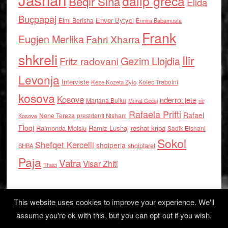
dalip greca
Beqir Sina
Elida
Buçpapaj
Enver Bytyci
Elmi Berisha
Ermira Babamusta
Frank
Eugjen Merlika
Fahri Xharra
shkreli
Ilir
Gezim Llojdia
Fritz radovani
Levonja
Interviste
Kolec Traboini
Keze Kozeta Zylo
kosova
Kosove
nderroi jete
Marjana Bulku
ne
Murat Gecaj
Rafaela Prifti
Rafael
Nene Tereza
Kosove
presidenti Nishani
Floqi
Raimonda Moisiu
Ramiz Lushaj
reshat kripa
Sadik Elshani
Sokol
Shefqet Kercelli
shqiperia
shqiptaret
SHBA
Paja
Vatra
Visar Zhiti
Thaci
This website uses cookies to improve your experience. We'll
assume you're ok with this, but you can opt-out if you wish.