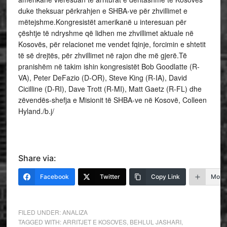
duke theksuar përkrahjen e SHBA-ve për zhvillimet e
mëtejshme.Kongresistët amerikanë u interesuan për
çështje të ndryshme që lidhen me zhvillimet aktuale në
Kosovës, për relacionet me vendet fqinje, forcimin e shtetit
të së drejtës, për zhvillimet në rajon dhe më gjerë.Të
pranishëm në takim ishin kongresistët Bob Goodlatte (R-
VA), Peter DeFazio (D-OR), Steve King (R-IA), David
Cicilline (D-RI), Dave Trott (R-MI), Matt Gaetz (R-FL) dhe
zëvendës-shefja e Misionit të SHBA-ve në Kosovë, Colleen
Hyland./b.j/
Share via:
Facebook
Twitter
Copy Link
More
FILED UNDER:
ANALIZA
TAGGED WITH:
ARRITJET E KOSOVES
,
BEHLUL JASHARI
,