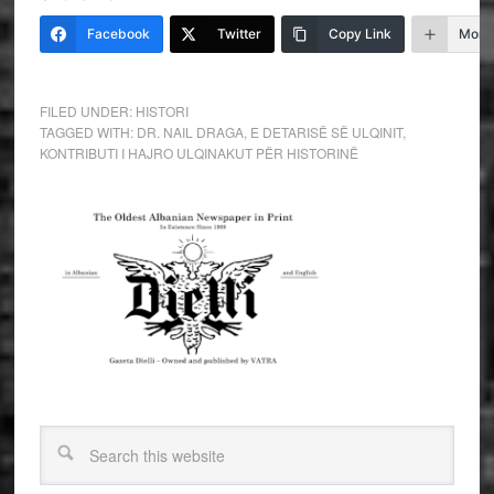
Facebook
Twitter
Copy Link
More
FILED UNDER:
HISTORI
TAGGED WITH:
DR. NAIL DRAGA
,
E DETARISË SË ULQINIT
,
KONTRIBUTI I HAJRO ULQINAKUT PËR HISTORINË