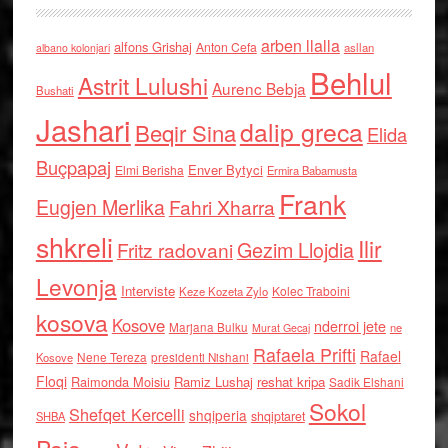
arben llalla
alfons Grishaj
Anton Cefa
asllan
albano kolonjari
Behlul
Astrit Lulushi
Aurenc Bebja
Bushati
Jashari
dalip greca
Beqir Sina
Elida
Buçpapaj
Enver Bytyci
Elmi Berisha
Ermira Babamusta
Frank
Eugjen Merlika
Fahri Xharra
shkreli
Ilir
Gezim Llojdia
Fritz radovani
Levonja
Interviste
Kolec Traboini
Keze Kozeta Zylo
kosova
Kosove
nderroi jete
Marjana Bulku
ne
Murat Gecaj
Rafaela Prifti
Rafael
Nene Tereza
Kosove
presidenti Nishani
Floqi
Raimonda Moisiu
Ramiz Lushaj
reshat kripa
Sadik Elshani
Sokol
Shefqet Kercelli
shqiperia
shqiptaret
SHBA