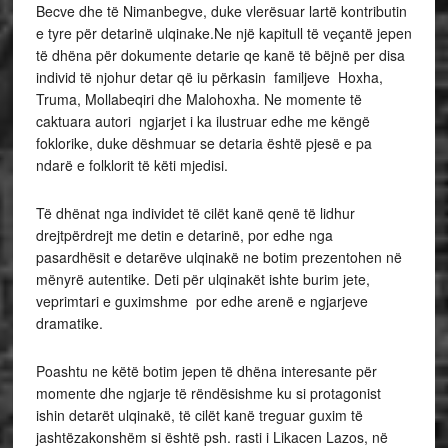
Becve dhe të Nimanbegve, duke vlerësuar lartë kontributin
e tyre për detarinë ulqinake.Ne një kapitull të veçantë jepen
të dhëna për dokumente detarie qe kanë të bëjnë per disa
individ të njohur detar që iu përkasin familjeve Hoxha,
Truma, Mollabeqiri dhe Malohoxha. Ne momente të
caktuara autori ngjarjet i ka ilustruar edhe me këngë
foklorike, duke dëshmuar se detaria është pjesë e pa
ndarë e folklorit të këti mjedisi.
Të dhënat nga individet të cilët kanë qenë të lidhur
drejtpërdrejt me detin e detarinë, por edhe nga
pasardhësit e detarëve ulqinakë ne botim prezentohen në
mënyrë autentike. Deti për ulqinakët ishte burim jete,
veprimtari e guximshme por edhe arenë e ngjarjeve
dramatike.
Poashtu ne këtë botim jepen të dhëna interesante për
momente dhe ngjarje të rëndësishme ku si protagonist
ishin detarët ulqinakë, të cilët kanë treguar guxim të
jashtëzakonshëm si është psh. rasti i Likacen Lazos, në