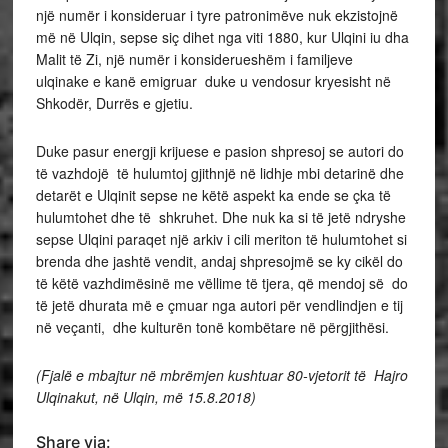
një numër i konsideruar i tyre patronimëve nuk ekzistojnë
më në Ulqin, sepse siç dihet nga viti 1880, kur Ulqini iu dha
Malit të Zi, një numër i konsiderueshëm i familjeve
ulqinake e kanë emigruar duke u vendosur kryesisht në
Shkodër, Durrës e gjetiu.
Duke pasur energji krijuese e pasion shpresoj se autori do
të vazhdojë të hulumtoj gjithnjë në lidhje mbi detarinë dhe
detarët e Ulqinit sepse ne këtë aspekt ka ende se çka të
hulumtohet dhe të shkruhet. Dhe nuk ka si të jetë ndryshe
sepse Ulqini paraqet një arkiv i cili meriton të hulumtohet si
brenda dhe jashtë vendit, andaj shpresojmë se ky cikël do
të këtë vazhdimësinë me vëllime të tjera, që mendoj së do
të jetë dhurata më e çmuar nga autori për vendlindjen e tij
në veçanti, dhe kulturën tonë kombëtare në përgjithësi.
(Fjalë e mbajtur në mbrëmjen kushtuar 80-vjetorit t
ë
Hajro
Ulqinakut, në Ulqin, më 15.8.2018)
Share via: