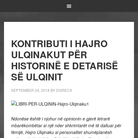
KONTRIBUTI I HAJRO
ULQINAKUT PËR
HISTORINË E DETARISË
SË ULQINIT
SEPTEMBER 24, 2018
BY
DGRECA
Ndonëse është i njohur në opinionin e gjerë letrarë
mbarëkombëtar si një nder shkrimtarët më të dalluar për
fëmijë, Hajro Ulqinaku si personalitet shumëplanësh