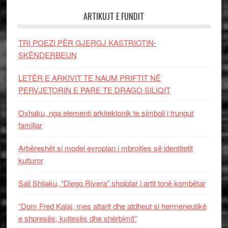
ARTIKUJT E FUNDIT
TRI POEZI PËR GJERGJ KASTRIOTIN-
SKËNDERBEUN
LETËR E ARKIVIT TE NAUM PRIFTIT NË
PERVJETORIN E PARE TE DRAGO SILIQIT
Oxhaku, nga elementi arkitektonik te simboli i trungut
familjar
Arbëreshët si model evropian i mbrojtjes së identitetit
kulturor
Sali Shijaku, “Diego Rivera” shqiptar i artit tonë kombëtar
“Dom Fred Kalaj, mes altarit dhe atdheut si hermeneutikë
e shpresës, kujtesës dhe shërbimit”