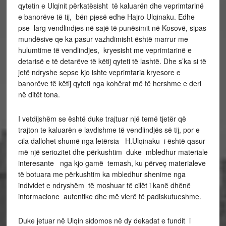
qytetin e Ulqinit përkatësisht të kaluarën dhe veprimtarinë
e banorëve të tij, bën pjesë edhe Hajro Ulqinaku. Edhe
pse larg vendlindjes në sajë të punësimit në Kosovë, sipas
mundësive qe ka pasur vazhdimisht është marrur me
hulumtime të vendlindjes, kryesisht me veprimtarinë e
detarisë e të detarëve të këtij qyteti të lashtë. Dhe s’ka si të
jetë ndryshe sepse kjo ishte veprimtaria kryesore e
banorëve të këtij qyteti nga kohërat më të hershme e deri
në ditët tona.
I vetdijshëm se është duke trajtuar një temë tjetër që
trajton te kaluarën e lavdishme të vendlindjës së tij, por e
cila dallohet shumë nga letërsia H.Ulqinaku i është qasur
më një seriozitet dhe përkushtim duke mbledhur materiale
interesante nga kjo gamë temash, ku përveç materialeve
të botuara me përkushtim ka mbledhur shenime nga
individet e ndryshëm të moshuar të cilët i kanë dhënë
informacione autentike dhe më vlerë të padiskutueshme.
Duke jetuar në Ulqin sidomos në dy dekadat e fundit i