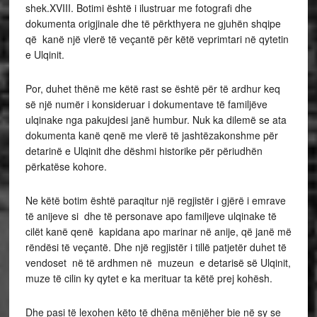
shek.XVIII. Botimi është i ilustruar me fotografi dhe
dokumenta origjinale dhe të përkthyera ne gjuhën shqipe
që kanë një vlerë të veçantë për këtë veprimtari në qytetin
e Ulqinit.
Por, duhet thënë me këtë rast se është për të ardhur keq
së një numër i konsideruar i dokumentave të familjëve
ulqinake nga pakujdesi janë humbur. Nuk ka dilemë se ata
dokumenta kanë qenë me vlerë të jashtëzakonshme për
detarinë e Ulqinit dhe dëshmi historike për përiudhën
përkatëse kohore.
Ne këtë botim është paraqitur një regjistër i gjërë i emrave
të anijeve si dhe të personave apo familjeve ulqinake të
cilët kanë qenë kapidana apo marinar në anije, që janë më
rëndësi të veçantë. Dhe një regjistër i tillë patjetër duhet të
vendoset në të ardhmen në muzeun e detarisë së Ulqinit,
muze të cilin ky qytet e ka merituar ta këtë prej kohësh.
Dhe pasi të lexohen këto të dhëna mënjëher bie në sy se