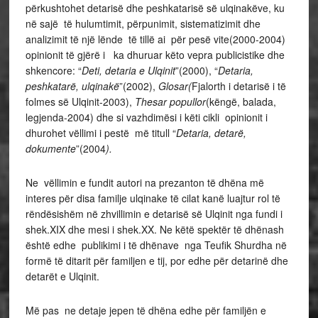
përkushtohet detarisë dhe peshkatarisë së ulqinakëve, ku
në sajë të hulumtimit, përpunimit, sistematizimit dhe
analizimit të një lënde të tillë ai për pesë vite(2000-2004)
opinionit të gjërë i ka dhuruar këto vepra publicistike dhe
shkencore: “
Deti, detaria e
Ulqinit
”(2000), “
Detaria,
peshkatarë, ulqinakë
”(2002),
Glosar(
Fjalorth i detarisë i të
folmes së Ulqinit-2003),
Thesar popullor
(këngë, balada,
legjenda-2004) dhe si vazhdimësi i këti cikli opinionit i
dhurohet vëllimi i pestë më titull “
Detaria, detarë,
dokumente
”(2004
).
Ne vëllimin e fundit autori na prezanton të dhëna më
interes për disa familje ulqinake të cilat kanë luajtur rol të
rëndësishëm në zhvillimin e detarisë së Ulqinit nga fundi i
shek.XIX dhe mesi i shek.XX. Ne këtë spektër të dhënash
është edhe publikimi i të dhënave nga Teufik Shurdha në
formë të ditarit për familjen e tij, por edhe për detarinë dhe
detarët e Ulqinit.
Më pas ne detaje jepen të dhëna edhe për familjën e