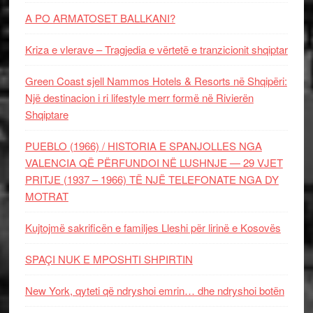
A PO ARMATOSET BALLKANI?
Kriza e vlerave – Tragjedia e vërtetë e tranzicionit shqiptar
Green Coast sjell Nammos Hotels & Resorts në Shqipëri:
Një destinacion i ri lifestyle merr formë në Rivierën
Shqiptare
PUEBLO (1966) / HISTORIA E SPANJOLLES NGA
VALENCIA QË PËRFUNDOI NË LUSHNJE — 29 VJET
PRITJE (1937 – 1966) TË NJË TELEFONATE NGA DY
MOTRAT
Kujtojmë sakrificën e familjes Lleshi për lirinë e Kosovës
SPAÇI NUK E MPOSHTI SHPIRTIN
New York, qyteti që ndryshoi emrin… dhe ndryshoi botën