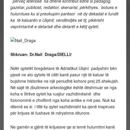
përveç letërsisë ka dhënë kontribut edhe si pedagog,
gazetar, publicist, redaktor, skenarist, përkthyes, botues e
hulumtues ku si preokupim parësor në dy dekadat e fundit
ka të kaluarën e Ulqinit, vendlindjës së tij, pikërisht
veprimtarinë e detarisë dhe detarët e këtij qyteti.
Shkruan: Dr.Nail Draga/DIELLI/
Ndër qytetët bregdetare të Adriatikut Ulqini padyshim bën
pjesë ne ato qytete të cilët kanë pasur një të kaluar të
bujshme historike ne një periudhë kohore prej 25 shekujsh.
Në sajë të zbulimeve arkeologjike është dëshmuar se nga
koha e Ilirëve qyteti ka ruajtur vazhdimësinë dhe
fizionominë e zhvillimit nga koha antike e më pas. Nuk ka
dilemë se si i tillë ky qytet vazhdimisht ka qenë inspirues
për krijues të fushave të ndryshme diturore.
Ne gamën e gjërë të krijuesve qe si temë hulumtimi kanë