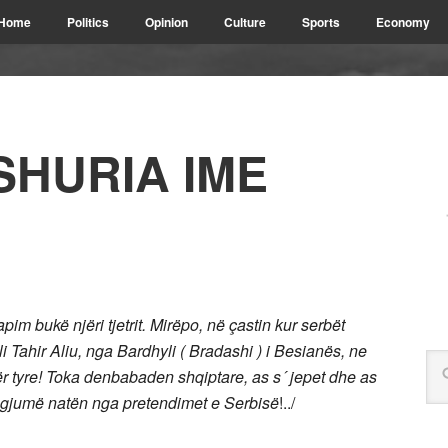
Home
Politics
Opinion
Culture
Sports
Economy
SHURIA IME
pim bukë njëri tjetrit. Mirëpo, në çastin kur serbët
i Tahir Aliu, nga Bardhyli ( Bradashi ) i Besianës, ne
ër tyre! Toka denbabaden shqiptare, as s´ jepet dhe as
n gjumë natën nga pretendimet e Serbisë
!../