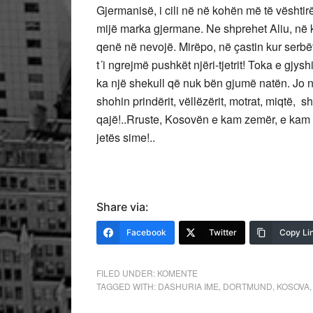
Gjermanisë, i cili në në kohën më të vështir
mijë marka gjermane. Ne shprehet Aliu, në 
qenë në nevojë. Mirëpo, në çastin kur serbë
t´i ngrejmë pushkët njëri-tjetrit! Toka e gjys
ka një shekull që nuk bën gjumë natën. Jo nj
shohin prindërit, vëllëzërit, motrat, miqtë, 
qajë!..Rruste, Kosovën e kam zemër, e kam 
jetës sime!..
Share via:
Facebook
Twitter
Copy Li
FILED UNDER:
KOMENTE
TAGGED WITH:
DASHURIA IME
,
DORTMUND
,
KOSOVA