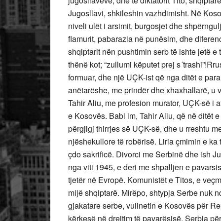
jugosllavëve, dhe të diktatorit Tito, shqipta
Jugosllavi, shkileshin vazhdimisht. Në Kosov
niveli ulët i arsimit, burgosjet dhe shpërngul
flamurit, pabarazia në punësim, dhe diferen
shqiptarit nën pushtimin serb të ishte jetë e 
thënë kot; “zullumi këputet prej s´trashi”!Rru
formuar, dhe një UÇK-ist që nga ditët e para të
anëtarëshe, me prindër dhe xhaxhallarë, u v
Tahir Aliu, me profesion murator, UÇK-së i a
e Kosovës. Babi im, Tahir Aliu, që në ditët e 
përgjigj thirrjes së UÇK-së, dhe u rreshtu me 
njëshekullore të robërisë. Liria çmimin e ka t
çdo sakrificë. Divorci me Serbinë dhe ish Ju
nga viti 1945, e deri me shpalljen e pavars
tjetër në Evropë. Komunistët e Titos, e veçma
mijë shqiptarë. Mirëpo, shtypja Serbe nuk nda
gjakatare serbe, vullnetin e Kosovës për R
kërkesë në drejtim të pavarësisë, Serbia pë