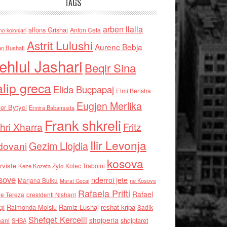
TAGS
arben llalla
alfons Grishaj
Anton Cefa
no kolonjari
Astrit Lulushi
Aurenc Bebja
an Bushati
ehlul Jashari
Beqir Sina
alip greca
Elida Buçpapaj
Elmi Berisha
Eugjen Merlika
er Bytyci
Ermira Babamusta
Frank shkreli
hri Xharra
Fritz
Ilir Levonja
Gezim Llojdia
dovani
kosova
rviste
Kolec Traboini
Keze Kozeta Zylo
sove
nderroi jete
Marjana Bulku
ne Kosove
Murat Gecaj
Rafaela Prifti
Rafael
e Tereza
presidenti Nishani
qi
Raimonda Moisiu
Ramiz Lushaj
reshat kripa
Sadik
Shefqet Kercelli
shqiperia
hani
shqiptaret
SHBA