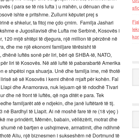
Gr
ovës ( para se të nis lufta ) u rrahën, u dënuan dhe u
sfi
sovë ishte e pritshme. Zullumi këputet prej s
Fja
 lirinë e shkelur, ta fitoj me çdo çmim. Familja Jashari
lek
akshme e Jugosllavisë dhe Lufta me Serbinë, Kosovës i
kom
, 120 mijë shtëpi të djegura, një million të përzënë në
ra, dhe me një ekonomi familjare tërësisht të
ë, dhënë luftës sonë për liri, bëri që SHBA-të, NATO,
 për liri të Kosovës. Në atë luftë të pabarabartë Amerika
n e shpëtoi nga shuarja. Unë dhe familja ime, më thotë
Kat
, lirisë së së Kosovës i kemi dhënë mjaft për kohën. Fal
të, Llapi dhe Anamorava, nuk lejuam që të ndodhë Tivari
r dhe në front të luftës, që nga ditët e para. Tek
dhe familjarët atë e ndjekin, dhe janë luftëtarë të tij.
3 në Bardhyl të Llapit. Ai në moshë fare të re (18 vjeç )
Ark
ë me prindërit, Mëmën, babain, vëllëzërit, motrat dhe
an shumë në bartjen e ushqimeve, armatimit, dhe ndihmë
ë thotë Aliu, një biznesmen i sukseshëm në Dortmund të