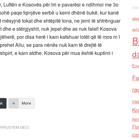
ë, Luftën e Kosovës për liri e pavarësi e ndihmoi me 3o
kohë paqe fqinjëve serbë u kemi dhënë bukë, kur kanë
alba
t mësyjnë tokat dhe shtëpitë tona, ne jemi të shtrënguar
hit dhe e stërgjyshit, nuk jepet dhe as nuk falet! Kosova
asll
ëherë, por disa herë i kam kafshuar lotët që të mos m´i
B
shprehet Aliu, se para nënës nuk kam të drejtë të
d
shpirt, e kam atdhe. Kosova për mua është kuptimi i
Env
Fa
ra
Inte
nk
More
Ko
Nen
Flo
,
RRUSTEM GECI
Els