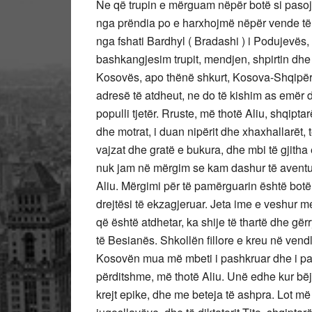
Ne që trupin e mërguam nëpër botë si pasojë
nga prëndia po e harxhojmë nëpër vende të hu
nga fshati Bardhyl ( Bradashi ) i Podujevës, s
bashkangjesim trupit, mendjen, shpirtin dh
Kosovës, apo thënë shkurt, Kosova-Shqipëri
adresë të atdheut, ne do të kishim as emër 
populli tjetër. Rruste, më thotë Aliu, shqiptar
dhe motrat, i duan nipërit dhe xhaxhallarët, 
vajzat dhe gratë e bukura, dhe mbi të gjitha
nuk jam në mërgim se kam dashur të aventuro
Aliu. Mërgimi për të pamërguarin është botë
drejtësi të ekzagjeruar. Jeta ime e veshur 
që është atdhetar, ka shije të thartë dhe gër
të Besianës. Shkollën fillore e kreu në vend
Kosovën mua më mbeti i pashkruar dhe i pap
përditshme, më thotë Aliu. Unë edhe kur bëj
krejt epike, dhe me beteja të ashpra. Lot 