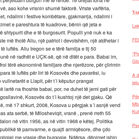
rët përjetuam burgun më të rëndë. Të drejtat tona në
ë, aso kohe vrisnin shumë faktorë. Vriste varfëria,
𝐕𝐞
jet, ndalimi i festive kombëtare, gjakmarrja, ndalimi i
cimet e pareshtura të kuadrove, bënin që jeta e
Lek
të shtypurit dhe e të burgosurit. Populli ynë nuk e ka
FE
ste më thotë Aliu, një patriot i devotshëm, një atdhetar i
 luftës. Aliu tregon se e tërë familja e tij 50
“Pi
unë në radhët e UÇK-së, që në ditët e para. Babai im,
Glo
froi tërë ekonominë familjare dhe njerëzore, për çlirimin
para të luftës për liri të Kosovës dhe pavarësi, iu
A d
vullnetarët e Llapit, për t´i këputur prangat
jet
ë lartë na thoshte babai, por, ne duhet të jemi gati për
Për
gosllavinë, Kosovës do t´i kushtoj një det gjaku. Që
Mba
isë, më 17 shkurt, 2008, Kosova u përgjak s´i asnjë vend
Kul
s ata serbë, të Milosheviqit, vranë , prenë rreth 55
lon në vitin 1956, as në vitin 1968 e këtej. Politika
Pse
epublikë të pamvarme, e quajti armiqësore, dhe çdo
rgjigjej me vrasje dhe burgosje. Ndërsa, dënimet ishin