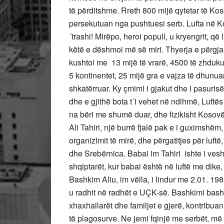
të përditshme. Rreth 800 mijë qytetar të Kos
persekutuan nga pushtuesi serb. Lufta në Ko
´trashi! Mirëpo, heroi popull, u kryengrit, që
këtë e dëshmoi më së miri. Thyerja e përgj
kushtoi me 13 mijë të vrarë, 4500 të zhdukur
5 kontinentet, 25 mijë gra e vajza të dhunua
shkatërruar. Ky çmimi i gjakut dhe i pasuris
dhe e gjithë bota t´i vehet në ndihmë, Luftës
na bëri me shumë duar, dhe fizikisht Kosovë
Ali Tahiri, një burrë fjalë pak e i guximshëm
organizimit të mirë, dhe përgatitjes për luf
dhe Srebërnica. Babai im Tahiri ishte i veshu
shqiptarët, kur babai është në luftë me dike, e
Bashkim Aliu, im vëlla, i lindur me 2.01. 198
u radhit në radhët e UÇK-së. Bashkimi bashk
xhaxhallarët dhe familjet e gjerë, kontribu
të plagosurve. Ne jemi fqinjë me serbët, m