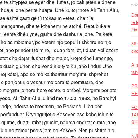
 të shtypjes së egër dhe luftës, jo pak jetën e dhënë
aja, dhe për të huajtë. Unë kujtoj thotë Ali Tahir Aliu,
Dom
e është çasti që t´i trokasim vetes, dhe t´ia
të 
e mençurinë, dhe të kthehemi në atdhé. Republika e
Fis
, është dhéu ynë, gjuha dhe dashuria jonë. Pa këtë
dhe as mbiemër, po vetëm një popull i shkrirë në një
36 
ët janë prindërit të mirë, i duan fëmijët, i duan vëllëzërit
eko
tetet dhe dajat, fushat dhe malet, krojet dhe lumenjtë,
A n
 e duan gjuhën dhe vendin e tyre ku janë lindur. Unë
fsh
j këtej, apo se më ka thërritur mërgimi, shprehet
 e panjohur, e veshur me para të premtuara, dhe
PR
me mërgim jo herë-herë është, e ëmbël. Mërgimi për atë
RE
ryese. Ali Tahir Aliu, u lind më 17.03. 1968, në Bardhyl
lindje, ndërsa të mesmen, në Besianë. Libri për
FO
ërfunduar. Kryengritjet e Kosovës aso kohe ishin të
TA
 gjumë, duart i mbaj grusht, ndërsa ëndrrat e mia janë
SH
më bie në zemër pse s´jam në Kosovë. Nën pushtimin e
NJ