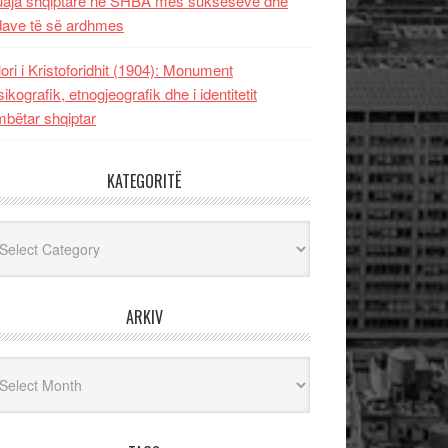
uaja shqiptare në SHBA mes sukseseve dhe
dave të së ardhmes
lori i Kristoforidhit (1904): Monument
sikografik, etnogjeografik dhe i identitetit
bëtar shqiptar
KATEGORITË
egoritë
ARKIV
iv