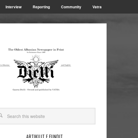
Interview
Reporting
Community
Vatra
ARTIKUJT E FUNDIT