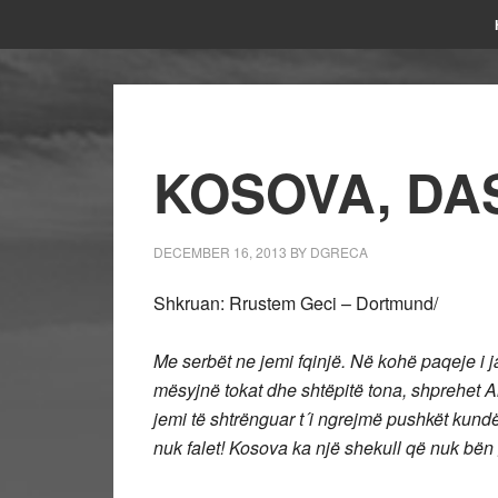
KOSOVA, DA
DECEMBER 16, 2013
BY
DGRECA
Shkruan: Rrustem Geci – Dortmund/
Me serbët ne jemi fqinjë. Në kohë paqeje i ja
mësyjnë tokat dhe shtëpitë tona, shprehet Al
jemi të shtrënguar t´i ngrejmë pushkët kund
nuk falet! Kosova ka një shekull që nuk bë