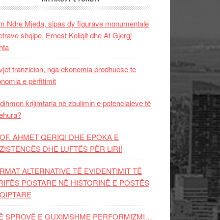
 Ndre Mjeda, sipas dy figurave monumentale
letrave shqipe, Ernest Koliqit dhe At Gjergj
hta
vjet tranzicion, nga ekonomia prodhuese te
nomia e përfitimit
dihmon krijimtaria në zbulimin e potencialeve të
ehura?
OF. AHMET QERIQI DHE EPOKA E
ZISTENCЁS DHE LUFTЁS PЁR LIRI!
RMAT ALTERNATIVE TË EVIDENTIMIT TË
RIFËS POSTARE NË HISTORINË E POSTËS
QIPTARE
Ë SPROVË E GUXIMSHME PERFORMIZMI…