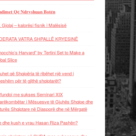
𝐝𝐢𝐦𝐞𝐭 𝐐𝐞̈ 𝐍𝐝𝐫𝐲𝐬𝐡𝐮𝐚𝐧 𝐁𝐨𝐭𝐞̈𝐧
 Gjolaj – kalorësi fisnik i Malësisë
DERATA VATRA SHPALLË KRYESINË
nocchio’s Harvard” by Tertini Set to Make a
bal Slice
uhet që Shqipëria të ribëhet një vend i
ueshëm për të gjithë shqiptarët?
fundoi me sukses Seminari XIX
rëkombëtar i Mësuesve të Gjuhës Shqipe dhe
turës Shqiptare në Diasporë dhe në Mërgatë
 dhe kush e vrau Hasan Riza Pashën?