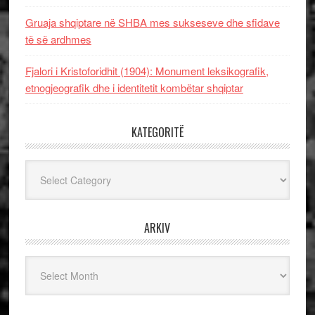
Gruaja shqiptare në SHBA mes sukseseve dhe sfidave
të së ardhmes
Fjalori i Kristoforidhit (1904): Monument leksikografik,
etnogjeografik dhe i identitetit kombëtar shqiptar
KATEGORITË
Kategoritë
ARKIV
Arkiv