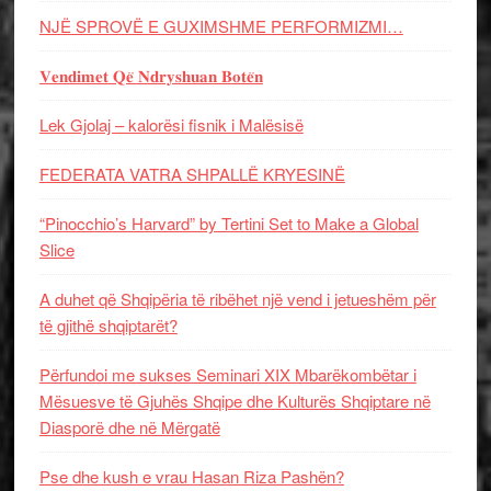
NJË SPROVË E GUXIMSHME PERFORMIZMI…
𝐕𝐞𝐧𝐝𝐢𝐦𝐞𝐭 𝐐𝐞̈ 𝐍𝐝𝐫𝐲𝐬𝐡𝐮𝐚𝐧 𝐁𝐨𝐭𝐞̈𝐧
Lek Gjolaj – kalorësi fisnik i Malësisë
FEDERATA VATRA SHPALLË KRYESINË
“Pinocchio’s Harvard” by Tertini Set to Make a Global
Slice
A duhet që Shqipëria të ribëhet një vend i jetueshëm për
të gjithë shqiptarët?
Përfundoi me sukses Seminari XIX Mbarëkombëtar i
Mësuesve të Gjuhës Shqipe dhe Kulturës Shqiptare në
Diasporë dhe në Mërgatë
Pse dhe kush e vrau Hasan Riza Pashën?