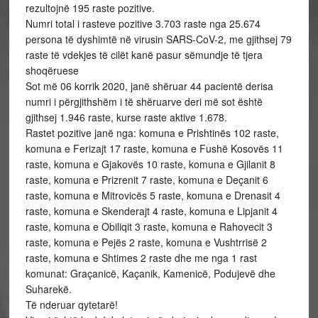
rezultojnë 195 raste pozitive.
Numri total i rasteve pozitive 3.703 raste nga 25.674
persona të dyshimtë në virusin SARS-CoV-2, me gjithsej 79
raste të vdekjes të cilët kanë pasur sëmundje të tjera
shoqëruese
Sot më 06 korrik 2020, janë shëruar 44 pacientë derisa
numri i përgjithshëm i të shëruarve deri më sot është
gjithsej 1.946 raste, kurse raste aktive 1.678.
Rastet pozitive janë nga: komuna e Prishtinës 102 raste,
komuna e Ferizajt 17 raste, komuna e Fushë Kosovës 11
raste, komuna e Gjakovës 10 raste, komuna e Gjilanit 8
raste, komuna e Prizrenit 7 raste, komuna e Deçanit 6
raste, komuna e Mitrovicës 5 raste, komuna e Drenasit 4
raste, komuna e Skenderajt 4 raste, komuna e Lipjanit 4
raste, komuna e Obiliqit 3 raste, komuna e Rahovecit 3
raste, komuna e Pejës 2 raste, komuna e Vushtrrisë 2
raste, komuna e Shtimes 2 raste dhe me nga 1 rast
komunat: Graçanicë, Kaçanik, Kamenicë, Podujevë dhe
Suharekë.
Të nderuar qytetarë!