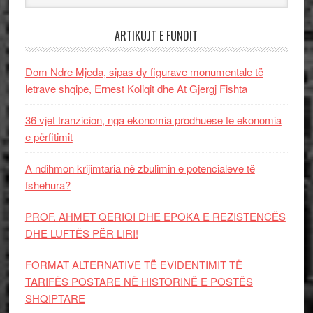
ARTIKUJT E FUNDIT
Dom Ndre Mjeda, sipas dy figurave monumentale të
letrave shqipe, Ernest Koliqit dhe At Gjergj Fishta
36 vjet tranzicion, nga ekonomia prodhuese te ekonomia
e përfitimit
A ndihmon krijimtaria në zbulimin e potencialeve të
fshehura?
PROF. AHMET QERIQI DHE EPOKA E REZISTENCЁS
DHE LUFTЁS PЁR LIRI!
FORMAT ALTERNATIVE TË EVIDENTIMIT TË
TARIFËS POSTARE NË HISTORINË E POSTËS
SHQIPTARE