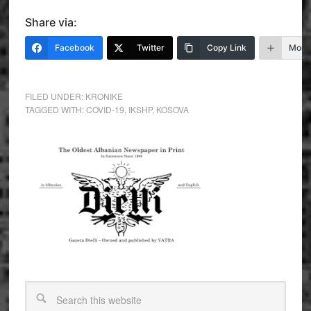
Share via:
Facebook
Twitter
Copy Link
More
FILED UNDER:
KRONIKE
TAGGED WITH:
COVID-19
,
IKSHP
,
KOSOVA