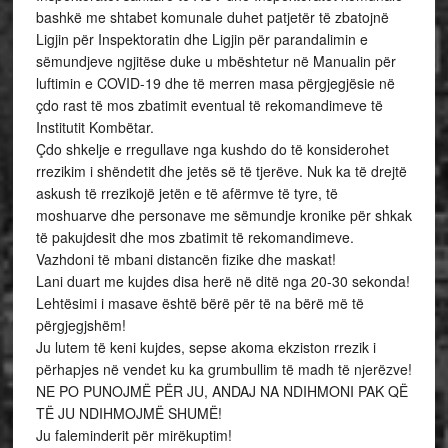
bashkë me shtabet komunale duhet patjetër të zbatojnë
Ligjin për Inspektoratin dhe Ligjin për parandalimin e
sëmundjeve ngjitëse duke u mbështetur në Manualin për
luftimin e COVID-19 dhe të merren masa përgjegjësie në
çdo rast të mos zbatimit eventual të rekomandimeve të
Institutit Kombëtar.
Çdo shkelje e rregullave nga kushdo do të konsiderohet
rrezikim i shëndetit dhe jetës së të tjerëve. Nuk ka të drejtë
askush të rrezikojë jetën e të afërmve të tyre, të
moshuarve dhe personave me sëmundje kronike për shkak
të pakujdesit dhe mos zbatimit të rekomandimeve.
Vazhdoni të mbani distancën fizike dhe maskat!
Lani duart me kujdes disa herë në ditë nga 20-30 sekonda!
Lehtësimi i masave është bërë për të na bërë më të
përgjegjshëm!
Ju lutem të keni kujdes, sepse akoma ekziston rrezik i
përhapjes në vendet ku ka grumbullim të madh të njerëzve!
NE PO PUNOJMË PËR JU, ANDAJ NA NDIHMONI PAK QË
TË JU NDIHMOJMË SHUMË!
Ju faleminderit për mirëkuptim!