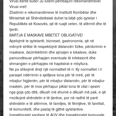
Virusi është kudo! Ju lutemi pëmbajuni rekomandimeve!
Virusi vret!
Zbatimin e rekomandimeve të Institutit Kombëtar dhe
Ministrisë së Shëndetësisë duhet ta bëjë çdo qytetar i
Republikës së Kosovës, që të ruajë veten, të afërmit dhe të
tjerët.
BARTJA E MASKAVE MBETET OBLIGATIVE!
Apelojmë te qytetarët, bizneset, gastronomia, që në
mënyrë strikte të respektojnë distancën fizike, përdorimin e
maskave, dezinfektimin dhe ajrosjen e lokaleve, duke
pamundësuar përhapjen eventuale të infeksionit dhe
shmangien e përhapjes në hapësirat e mbyllura.
Ne po shkojmë drejt një normaliteti të ri. Ky normalitet i ri
paraqet ndërrimin e sjelljeve tona për të mirë, për të
mbajtur higjienën, për të mbajtur distancën, për të mbajtur
maskën, për të mos përhapur piklat tona të cilat i qesim
nga goja çdo ditë, dikush më shumë e dikush më pak, e që
rrezikojnë shëndetin e të tjerëve, por në radhë të parë
shëndetin e të afërmve, të familjes, të fëmijëve, të farefisit,
të komunitetit, dhe pastaj të gjithë qytetarëve.
Inspektoratet sanitare të AUV dhe Inspektoratet komunale