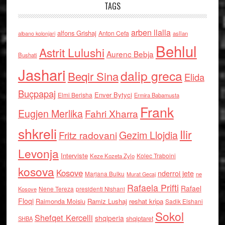
TAGS
arben llalla
alfons Grishaj
Anton Cefa
asllan
albano kolonjari
Behlul
Astrit Lulushi
Aurenc Bebja
Bushati
Jashari
dalip greca
Beqir Sina
Elida
Buçpapaj
Enver Bytyci
Elmi Berisha
Ermira Babamusta
Frank
Eugjen Merlika
Fahri Xharra
shkreli
Ilir
Gezim Llojdia
Fritz radovani
Levonja
Interviste
Kolec Traboini
Keze Kozeta Zylo
kosova
Kosove
nderroi jete
Marjana Bulku
ne
Murat Gecaj
Rafaela Prifti
Rafael
Nene Tereza
Kosove
presidenti Nishani
Floqi
Raimonda Moisiu
Ramiz Lushaj
reshat kripa
Sadik Elshani
Sokol
Shefqet Kercelli
shqiperia
shqiptaret
SHBA