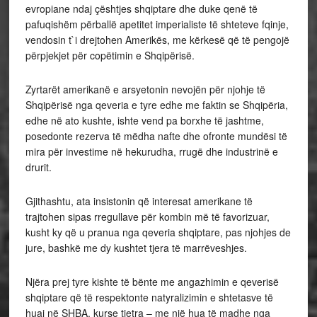
evropiane ndaj çështjes shqiptare dhe duke qenë të
pafuqishëm përballë apetitet imperialiste të shteteve fqinje,
vendosin t`i drejtohen Amerikës, me kërkesë që të pengojë
përpjekjet për copëtimin e Shqipërisë.
Zyrtarët amerikanë e arsyetonin nevojën për njohje të
Shqipërisë nga qeveria e tyre edhe me faktin se Shqipëria,
edhe në ato kushte, ishte vend pa borxhe të jashtme,
posedonte rezerva të mëdha nafte dhe ofronte mundësi të
mira për investime në hekurudha, rrugë dhe industrinë e
drurit.
Gjithashtu, ata insistonin që interesat amerikane të
trajtohen sipas rregullave për kombin më të favorizuar,
kusht ky që u pranua nga qeveria shqiptare, pas njohjes de
jure, bashkë me dy kushtet tjera të marrëveshjes.
Njëra prej tyre kishte të bënte me angazhimin e qeverisë
shqiptare që të respektonte natyralizimin e shtetasve të
huaj në SHBA, kurse tjetra – me një hua të madhe nga