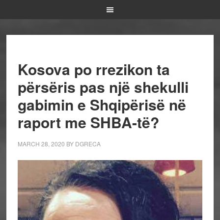
Kosova po rrezikon ta
përsëris pas një shekulli
gabimin e Shqipërisë në
raport me SHBA-të?
MARCH 28, 2020
BY
DGRECA