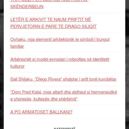
SKËNDERBEUN
LETËR E ARKIVIT TE NAUM PRIFTIT NË
PERVJETORIN E PARE TE DRAGO SILIQIT
Oxhaku, nga elementi arkitektonik te simboli i trungut
familjar
Arbëreshët si model evropian i mbrojtjes së identitetit
kulturor
Sali Shijaku, “Diego Rivera” shqiptar i artit tonë kombëtar
“Dom Fred Kalaj, mes altarit dhe atdheut si hermeneutikë
e shpresës, kujtesës dhe shërbimit”
A PO ARMATOSET BALLKANI?