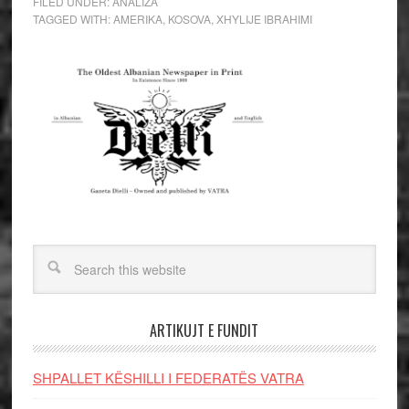
FILED UNDER:
ANALIZA
TAGGED WITH:
AMERIKA
,
KOSOVA
,
XHYLIJE IBRAHIMI
ARTIKUJT E FUNDIT
SHPALLET KËSHILLI I FEDERATËS VATRA