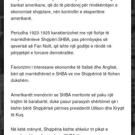
bankat amerikane, që do të përdorej për rimëkëmbjen e
ekonomisë shqiptare, nën kontrollin e ekspertëve
amerikanë.
Periudha 1923-1925 karakterizohet me një ftohje të
marrëdhënieve Shqipëri-SHBA, pas përmbysjes së
qeverisë së Fan Nolit, që ishte një goditje e rëndë në
përpjekjet e forcave demokratike.
Favorizimi i interesave ekonomike të Italisë dhe Anglisë,
bëri që marrëdhëniet e SHBA-ve me Shqipërinë të ftohen
dukshëm.
Amerikanët mendonin se SHBA meritonte së paku një
trajtim të barabartë, duke pasur parasysh shërbimet që i
kishin bërë Shqipërisë përmes presidentit Uillson dhe Kryqit
të Kuq.
Në këtë mënyrë, Shqipëria kishte shkelur tri pikat e