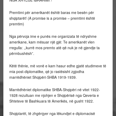
Premtimi për amerikanët është baras me besën për
shqiptarët! (A promise is a promise – premtimi është
premtim)
Nga përvoja ime e punës me organizata të ndryshme
amerikane, kam mësuar një gjë: Te amerikanët vlen
rregulla: ,,kurrë mos premto atë që nuk je në gjendje ta
përmbushësh”.
Këtë thënie, më vonë e kam hasur edhe gjatë studimeve të
mia post-diplomatike, që jo rastësisht zgjodha
marrëdhëniet Shqipëri-SHBA 1919-1939.
Marrëdhëniet diplomatike SHBA-Shqipëri në vitet 1922-
1928 rezultuan me njohjen e Shqipërisë nga Qeveria e
Shteteve të Bashkuara të Amerikës, në gusht 1922.
Shqiptarët, të zhgënjyer nga lëkundjet e diplomacisë