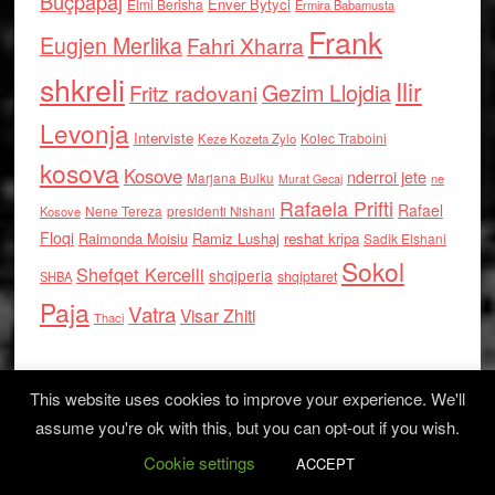
Buçpapaj
Enver Bytyci
Elmi Berisha
Ermira Babamusta
Frank
Eugjen Merlika
Fahri Xharra
shkreli
Ilir
Gezim Llojdia
Fritz radovani
Levonja
Interviste
Kolec Traboini
Keze Kozeta Zylo
kosova
Kosove
nderroi jete
Marjana Bulku
ne
Murat Gecaj
Rafaela Prifti
Rafael
Nene Tereza
Kosove
presidenti Nishani
Floqi
Raimonda Moisiu
Ramiz Lushaj
reshat kripa
Sadik Elshani
Sokol
Shefqet Kercelli
shqiperia
shqiptaret
SHBA
Paja
Vatra
Visar Zhiti
Thaci
This website uses cookies to improve your experience. We'll
assume you're ok with this, but you can opt-out if you wish.
Cookie settings
Log in
ACCEPT