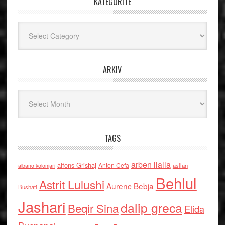
KATEGORITË
Kategoritë
ARKIV
Arkiv
TAGS
arben llalla
alfons Grishaj
Anton Cefa
asllan
albano kolonjari
Behlul
Astrit Lulushi
Aurenc Bebja
Bushati
Jashari
dalip greca
Beqir Sina
Elida