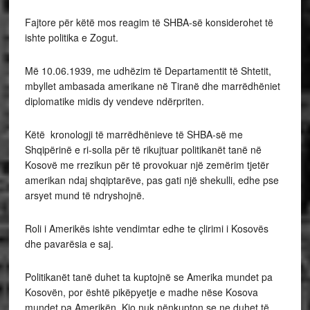
Fajtore për këtë mos reagim të SHBA-së konsiderohet të
ishte politika e Zogut.
Më 10.06.1939, me udhëzim të Departamentit të Shtetit,
mbyllet ambasada amerikane në Tiranë dhe marrëdhëniet
diplomatike midis dy vendeve ndërpriten.
Këtë kronologji të marrëdhënieve të SHBA-së me
Shqipërinë e ri-solla për të rikujtuar politikanët tanë në
Kosovë me rrezikun për të provokuar një zemërim tjetër
amerikan ndaj shqiptarëve, pas gati një shekulli, edhe pse
arsyet mund të ndryshojnë.
Roli i Amerikës ishte vendimtar edhe te çlirimi i Kosovës
dhe pavarësia e saj.
Politikanët tanë duhet ta kuptojnë se Amerika mundet pa
Kosovën, por është pikëpyetje e madhe nëse Kosova
mundet pa Amerikën. Kjo nuk nënkupton se ne duhet të