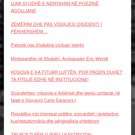
LUMI SI UDHË E NDRYSHIM NË POEZINË
AGOLLIANE
ZËMËRIM DHE PAS VDEKJES! DISIDENTI I
PËRHERSHËM…
Patriotë nga Shqipëria vizituan Vatrën
Mirëseardhje në Shqipëri, Ambasador Eric Wendt
KOSOVA E KA FITUAR LUFTËN, POR PAQEN DUHET
TA FITOJË EDHE NË INSTITUCIONE!
Scanderbeg, mburoja e Arbërisë dhe gjeniu ushtarak në
faqet e Giovanni Carlo Saraceni-t
Republika mbi interesat politike: sovraniteti i qytetarëve,
kushtetutshmëria dhe përgjegjësia shtetërore
TRI POEZI PËR GJERGJ KASTRIOTIN-