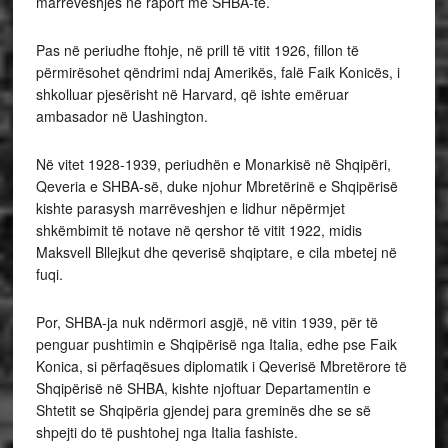
marrëveshjes në raport me SHBA-të.
Pas në periudhe ftohje, në prill të vitit 1926, fillon të
përmirësohet qëndrimi ndaj Amerikës, falë Faik Konicës, i
shkolluar pjesërisht në Harvard, që ishte emëruar
ambasador në Uashington.
Në vitet 1928-1939, periudhën e Monarkisë në Shqipëri,
Qeveria e SHBA-së, duke njohur Mbretërinë e Shqipërisë
kishte parasysh marrëveshjen e lidhur nëpërmjet
shkëmbimit të notave në qershor të vitit 1922, midis
Maksvell Bllejkut dhe qeverisë shqiptare, e cila mbetej në
fuqi.
Por, SHBA-ja nuk ndërmori asgjë, në vitin 1939, për të
penguar pushtimin e Shqipërisë nga Italia, edhe pse Faik
Konica, si përfaqësues diplomatik i Qeverisë Mbretërore të
Shqipërisë në SHBA, kishte njoftuar Departamentin e
Shtetit se Shqipëria gjendej para greminës dhe se së
shpejti do të pushtohej nga Italia fashiste.