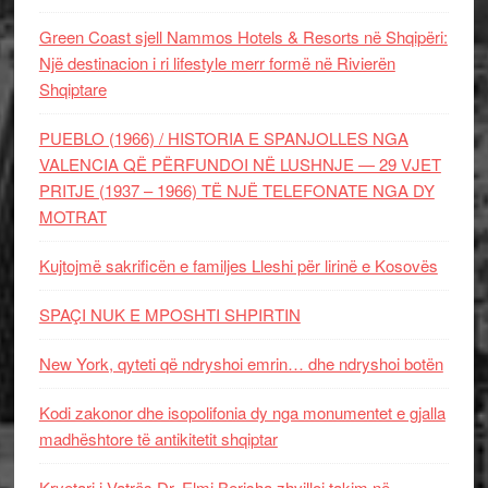
Green Coast sjell Nammos Hotels & Resorts në Shqipëri:
Një destinacion i ri lifestyle merr formë në Rivierën
Shqiptare
PUEBLO (1966) / HISTORIA E SPANJOLLES NGA
VALENCIA QË PËRFUNDOI NË LUSHNJE — 29 VJET
PRITJE (1937 – 1966) TË NJË TELEFONATE NGA DY
MOTRAT
Kujtojmë sakrificën e familjes Lleshi për lirinë e Kosovës
SPAÇI NUK E MPOSHTI SHPIRTIN
New York, qyteti që ndryshoi emrin… dhe ndryshoi botën
Kodi zakonor dhe isopolifonia dy nga monumentet e gjalla
madhështore të antikitetit shqiptar
Kryetari i Vatrës Dr. Elmi Berisha zhvilloi takim në