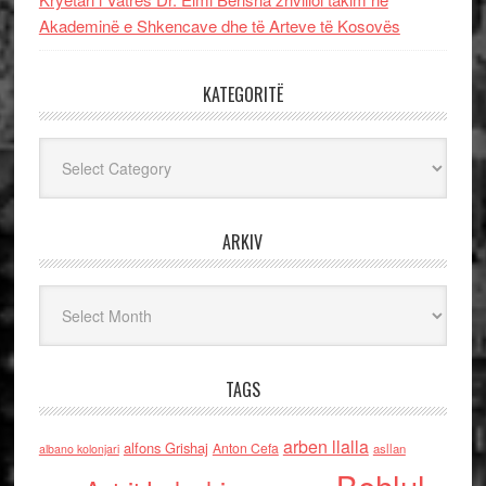
Akademinë e Shkencave dhe të Arteve të Kosovës
KATEGORITË
Kategoritë
ARKIV
Arkiv
TAGS
arben llalla
alfons Grishaj
Anton Cefa
asllan
albano kolonjari