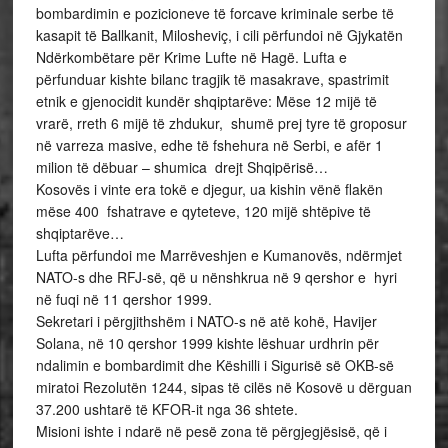
bombardimin e pozicioneve të forcave kriminale serbe të
kasapit të Ballkanit, Milosheviç, i cili përfundoi në Gjykatën
Ndërkombëtare për Krime Lufte në Hagë. Lufta e
përfunduar kishte bilanc tragjik të masakrave, spastrimit
etnik e gjenocidit kundër shqiptarëve: Mëse 12 mijë të
vrarë, rreth 6 mijë të zhdukur, shumë prej tyre të groposur
në varreza masive, edhe të fshehura në Serbi, e afër 1
milion të dëbuar – shumica drejt Shqipërisë…
Kosovës i vinte era tokë e djegur, ua kishin vënë flakën
mëse 400 fshatrave e qyteteve, 120 mijë shtëpive të
shqiptarëve…
Lufta përfundoi me Marrëveshjen e Kumanovës, ndërmjet
NATO-s dhe RFJ-së, që u nënshkrua në 9 qershor e hyri
në fuqi në 11 qershor 1999.
Sekretari i përgjithshëm i NATO-s në atë kohë, Havijer
Solana, në 10 qershor 1999 kishte lëshuar urdhrin për
ndalimin e bombardimit dhe Këshilli i Sigurisë së OKB-së
miratoi Rezolutën 1244, sipas të cilës në Kosovë u dërguan
37.200 ushtarë të KFOR-it nga 36 shtete.
Misioni ishte i ndarë në pesë zona të përgjegjësisë, që i