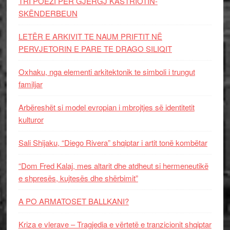
TRI POEZI PËR GJERGJ KASTRIOTIN-
SKËNDERBEUN
LETËR E ARKIVIT TE NAUM PRIFTIT NË
PERVJETORIN E PARE TE DRAGO SILIQIT
Oxhaku, nga elementi arkitektonik te simboli i trungut
familjar
Arbëreshët si model evropian i mbrojtjes së identitetit
kulturor
Sali Shijaku, “Diego Rivera” shqiptar i artit tonë kombëtar
“Dom Fred Kalaj, mes altarit dhe atdheut si hermeneutikë
e shpresës, kujtesës dhe shërbimit”
A PO ARMATOSET BALLKANI?
Kriza e vlerave – Tragjedia e vërtetë e tranzicionit shqiptar