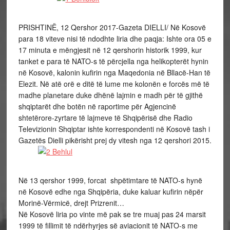
PRISHTINË, 12 Qershor 2017-Gazeta DIELLI/ Në Kosovë
para 18 viteve nisi të ndodhte liria dhe paqja: Ishte ora 05 e
17 minuta e mëngjesit në 12 qershorin historik 1999, kur
tanket e para të NATO-s të përcjella nga helikopterët hynin
në Kosovë, kalonin kufirin nga Maqedonia në Bllacë-Han të
Elezit. Në atë orë e ditë të lume me kolonën e forcës më të
madhe planetare duke dhënë lajmin e madh për të gjithë
shqiptarët dhe botën në raportime për Agjencinë
shtetërore-zyrtare të lajmeve të Shqipërisë dhe Radio
Televizionin Shqiptar ishte korrespondenti në Kosovë tash i
Gazetës Dielli pikërisht prej dy vitesh nga 12 qershori 2015.
Në 13 qershor 1999, forcat shpëtimtare të NATO-s hynë
në Kosovë edhe nga Shqipëria, duke kaluar kufirin nëpër
Morinë-Vërmicë, drejt Prizrenit…
Në Kosovë liria po vinte më pak se tre muaj pas 24 marsit
1999 të fillimit të ndërhyrjes së aviacionit të NATO-s me