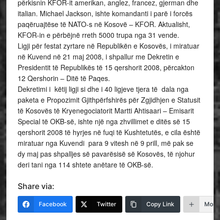
përkisnin KFOR-it amerikan, anglez, francez, gjerman dhe
italian. Michael Jackson, ishte komandanti i parë i forcës
paqëruajtëse të NATO-s në Kosovë – KFOR. Aktualisht,
KFOR-in e përbëjnë rreth 5000 trupa nga 31 vende.
Ligj
i
për
festat
zyrtare
në Republikën e Kosovës, i
miratuar
në Kuvend në 21 maj 2008, i
shpallur
me
Dekretin e
Presidentit të Republikës të 15 qershorit 2008, përcakton
12 Qershorin – Ditë të Paqes.
Dekretimi i këtij ligji si dhe i 40 ligjeve tjera të dala nga
paketa e Propozimit Gjithpërfshirës për Zgjidhjen e Statusit
të Kosovës të Kryenegociatorit Martti Ahtisaari – Emisarit
Special të OKB-së, ishte një nga zhvillimet e ditës së 15
qershorit 2008 të hyrjes në fuqi të Kushtetutës, e cila është
miratuar nga Kuvendi para 9 vitesh në 9 prill, më pak se
dy maj pas shpalljes së pavarësisë
së Kosovës, të njohur
deri tani nga 114 shtete anëtare të OKB-së.
Share via:
Facebook
Twitter
Copy Link
More