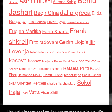
Behlul
Astrit Lulushi
Aurenc Bebja
Bushati
Jashari
dalip greca
Beqir Sina
Elida
Buçpapaj
Enver Bytyci
Elmi Berisha
Ermira Babamusta
Frank
Eugjen Merlika
Fahri Xharra
shkreli
Ilir
Gezim Llojdia
Fritz radovani
Levonja
Interviste
Kolec Traboini
Keze Kozeta Zylo
kosova
Kosove
nderroi jete
Marjana Bulku
ne
Murat Gecaj
Rafaela Prifti
Rafael
Nene Tereza
Kosove
presidenti Nishani
Floqi
Raimonda Moisiu
Ramiz Lushaj
reshat kripa
Sadik Elshani
Sokol
Shefqet Kercelli
shqiperia
shqiptaret
SHBA
Paja
Vatra
Visar Zhiti
Thaci
This website uses cookies to improve your experience. We'll