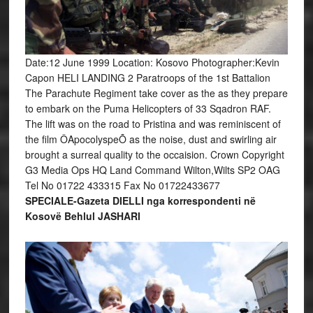
Date:12 June 1999 Location: Kosovo Photographer:Kevin
Capon HELI LANDING 2 Paratroops of the 1st Battalion
The Parachute Regiment take cover as the as they prepare
to embark on the Puma Helicopters of 33 Sqadron RAF.
The lift was on the road to Pristina and was reminiscent of
the film ÔApocolyspeÕ as the noise, dust and swirling air
brought a surreal quality to the occaision. Crown Copyright
G3 Media Ops HQ Land Command Wilton,Wilts SP2 OAG
Tel No 01722 433315 Fax No 01722433677
SPECIALE-Gazeta DIELLI nga korrespondenti në
Kosovë Behlul JASHARI