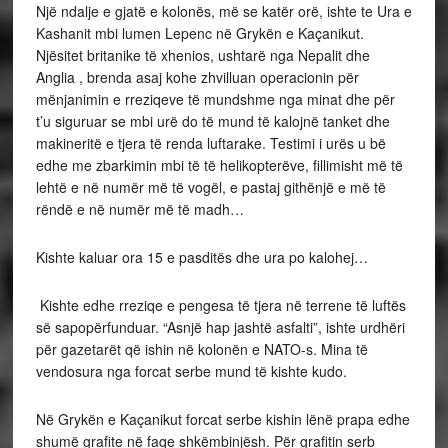
Një ndalje e gjatë e kolonës, më se katër orë, ishte te Ura e
Kashanit mbi lumen Lepenc në Grykën e Kaçanikut.
Njësitet britanike të xhenios, ushtarë nga Nepalit dhe
Anglia , brenda asaj kohe zhvilluan operacionin për
mënjanimin e rreziqeve të mundshme nga minat dhe për
t’u siguruar se mbi urë do të mund të kalojnë tanket dhe
makineritë e tjera të renda luftarake. Testimi i urës u bë
edhe me zbarkimin mbi të të helikopterëve, fillimisht më të
lehtë e në numër më të vogël, e pastaj githënjë e më të
rëndë e në numër më të madh…
Kishte kaluar ora 15 e pasditës dhe ura po kalohej…
Kishte edhe rreziqe e pengesa të tjera në terrene të luftës
së sapopërfunduar. “Asnjë hap jashtë asfalti”, ishte urdhëri
për gazetarët që ishin në kolonën e NATO-s. Mina të
vendosura nga forcat serbe mund të kishte kudo.
Në Grykën e Kaçanikut forcat serbe kishin lënë prapa edhe
shumë grafite në faqe shkëmbinjësh. Për grafitin serb