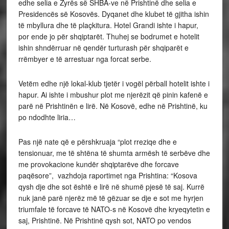
edhe selia e Zyrës së SHBA-ve në Prishtinë dhe selia e
Presidencës së Kosovës. Dyqanet dhe klubet të gjitha ishin
të mbyllura dhe të plaçkitura. Hotel Grandi ishte i hapur,
por ende jo për shqiptarët. Thuhej se bodrumet e hotelit
ishin shndërruar në qendër turturash për shqiparët e
rrëmbyer e të arrestuar nga forcat serbe.
Vetëm edhe një lokal-klub tjetër i vogël përball hotelit ishte i
hapur. Ai ishte i mbushur plot me njerëzit që pinin kafenë e
parë në Prishtinën e lirë. Në Kosovë, edhe në Prishtinë, ku
po ndodhte liria…
Pas një nate që e përshkruaja “plot rreziqe dhe e
tensionuar, me të shtëna të shumta armësh të serbëve dhe
me provokacione kundër shqiptarëve dhe forcave
paqësore”, vazhdoja raportimet nga Prishtina: “Kosova
qysh dje dhe sot është e lirë në shumë pjesë të saj. Kurrë
nuk janë parë njerëz më të gëzuar se dje e sot me hyrjen
triumfale të forcave të NATO-s në Kosovë dhe kryeqytetin e
saj, Prishtinë. Në Prishtinë qysh sot, NATO po vendos