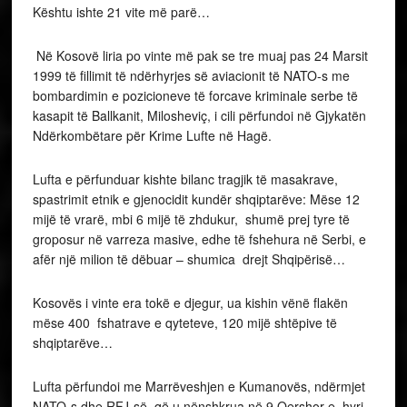
Kështu ishte 21 vite më parë…
Në Kosovë liria po vinte më pak se tre muaj pas 24 Marsit
1999 të fillimit të ndërhyrjes së aviacionit të NATO-s me
bombardimin e pozicioneve të forcave kriminale serbe të
kasapit të Ballkanit, Milosheviç, i cili përfundoi në Gjykatën
Ndërkombëtare për Krime Lufte në Hagë.
Lufta e përfunduar kishte bilanc tragjik të masakrave,
spastrimit etnik e gjenocidit kundër shqiptarëve: Mëse 12
mijë të vrarë, mbi 6 mijë të zhdukur, shumë prej tyre të
groposur në varreza masive, edhe të fshehura në Serbi, e
afër një milion të dëbuar – shumica drejt Shqipërisë…
Kosovës i vinte era tokë e djegur, ua kishin vënë flakën
mëse 400 fshatrave e qyteteve, 120 mijë shtëpive të
shqiptarëve…
Lufta përfundoi me Marrëveshjen e Kumanovës, ndërmjet
NATO-s dhe RFJ-së, që u nënshkrua në 9 Qershor e hyri