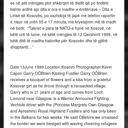
se në atë mëngjes plot shkërqim të diellit që po lindëte
kishte ardhë ajo dita e ora e madhe e ëndërrave – Dita e
Lirisë së Kosovës, po vazhdoja të japë me telefon raportin
e nisur në orën 05 e 17 minuta, me kryelajmin më të madh
në botë: “Taknet e para të NATO-s hynë në Kosovë, në
këtë orë të lume, në këtë mëngjes të 12 Qershorit 1999, në
këtë ditë të madhe historike për Kosovën dhe të gjithë
shqiptarët…”
Date:13June 1999 Location:Kosovo Photographer:Kevin
Capon Garry OÕBrien-Kissing Fusilier Garry OÕBrien
receives a bouquet of flowers and a kiss from a grateful
Kosovar girl as he drove through a ransacked village.
Garry who is 21 years of age and comes from Loch
Lomond near Glasgow, is a Warrior Armoured Fighting
Vechicle driver with the (Princess Margrets Own Glasgow
and Ayreshire) Royal Highland Fusiliers and has only been
in the Balkans for two weeks. He said ÒBefore we crosssed
the border we were besiged with waving cheering refugees