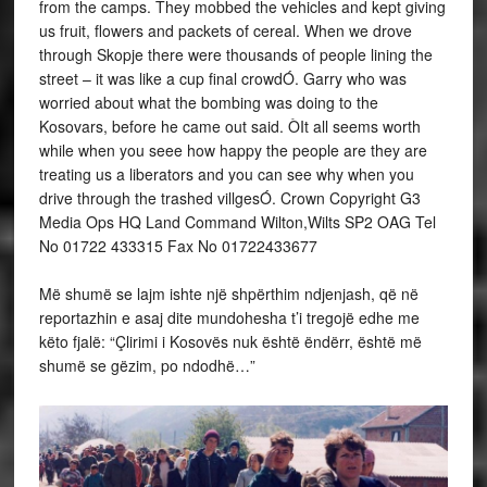
from the camps. They mobbed the vehicles and kept giving
us fruit, flowers and packets of cereal. When we drove
through Skopje there were thousands of people lining the
street – it was like a cup final crowdÓ. Garry who was
worried about what the bombing was doing to the
Kosovars, before he came out said. ÒIt all seems worth
while when you seee how happy the people are they are
treating us a liberators and you can see why when you
drive through the trashed villgesÓ. Crown Copyright G3
Media Ops HQ Land Command Wilton,Wilts SP2 OAG Tel
No 01722 433315 Fax No 01722433677
Më shumë se lajm ishte një shpërthim ndjenjash, që në
reportazhin e asaj dite mundohesha t’i tregojë edhe me
këto fjalë: “Çlirimi i Kosovës nuk është ëndërr, është më
shumë se gëzim, po ndodhë…”