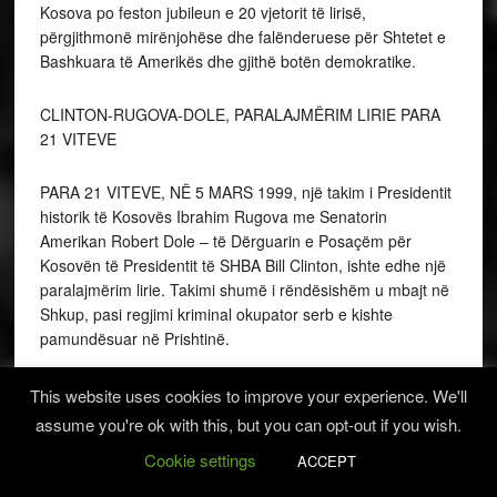
Kosova po feston jubileun e 20 vjetorit të lirisë,
përgjithmonë mirënjohëse dhe falënderuese për Shtetet e
Bashkuara të Amerikës dhe gjithë botën demokratike.
CLINTON-RUGOVA-DOLE, PARALAJMËRIM LIRIE PARA
21 VITEVE
PARA 21 VITEVE, NË 5 MARS 1999, një takim i Presidentit
historik të Kosovës Ibrahim Rugova me Senatorin
Amerikan Robert Dole – të Dërguarin e Posaçëm për
Kosovën të Presidentit të SHBA Bill Clinton, ishte edhe një
paralajmërim lirie. Takimi shumë i rëndësishëm u mbajt në
Shkup, pasi regjimi kriminal okupator serb e kishte
pamundësuar në Prishtinë.
Ishte koha kur konferenca ndërkombëtare për Kosovën –
This website uses cookies to improve your experience. We'll
Konferenca e Rambujesë, e nisur në 6 Shkurt 1999, u
assume you're ok with this, but you can opt-out if you wish.
ndërpre në 23 Shkurt pa rezultate përfundimtare, ndërsa
Cookie settings
ACCEPT
vazhdimi i saj u thirr për datën 15 Mars në Paris.