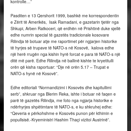
kontrolle…”
Pasditen e 13 Qershorit 1999, bashkë me korrespondentin
e Zërit të Amerikës, Isak Ramadani, e gazetarin tjetër nga
Shkupi, Arben Ratkoceri, që erdhën në Prishtinë duke sjellë
edhe numrin special të gazetës tradicionale kosovare
Rilindja të botuar atje me raportimet për ngjarjen historike
të hyrjes së trupave të NATO-s në Kosovë, kalova edhe
një herë rrugën nga kishin hyrë forcat e para të NATO-s një
ditë më parë. Edhe Rilindja në ballinë kishte te kryetitulli
orën që kisha raportuar: “Dje në orën 5.17 – Trupat e
NATO-s hynë në Kosovë”.
Edhe editoriali “Normandizimi i Kosovës dhe kapitullimi
serb”, shkruar nga Blerim Reka, ishte i botuar në faqen e
parë të gazetës Rilindja, me foto nga ngjarja historike e
ndërhyrjes shpëtimtare të NATO-s, e ku shkruhej edhe:
“Qeveria e përkohshme e Kosovës punon për kthimin e
popullsisë.-Kryeministri Hashim Thaçi vizitoi Austrinë”.