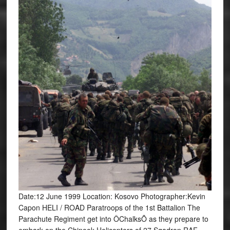
Date:12 June 1999 Location: Kosovo Photographer:Kevin
Capon HELI / ROAD Paratroops of the 1st Battalion The
Parachute Regiment get into ÔChalksÕ as they prepare to
embark on the Chinook Helicopters of 27 Sqadron RAF.