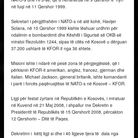
në fuqi në 11 Qershor 1999.
Sekretari i përgjithshëm i NATO-s në atë kohë, Havijer
Solana, në 10 Qershor 1999 kishte lëshuar urdhrin për
ndalimin e bombardimit dhe Këshilli i Sigurisë së OKB-së
miratoi Rezolutën 1244, sipas të cilës në Kosovë u dërguan
37.200 ushtarë të KFOR-it nga 36 shtete.
Misioni ishte i ndarë në pesë zona të përgjegjësisë, që i
përkisnin KFOR-it amerikan, anglez, francez, gjerman dhe
italian. Michael Jackson, gjeneral britanik, ishte komandanti
i parë i forcës paqëruajtëse të NATO-s në Kosovë – KFOR.
Ligji për festat zyrtare në Republikën e Kosovës, i miratuar
në Kuvend në 21 Maj 2008, i shpallur me Dekretin e
Presidentit të Republikës të 15 Qershorit 2008, përcakton
12 Qershorin – Ditë të Paqes.
Dekretimi i këtij ligji si dhe i 40 ligjeve tjera të dala nga