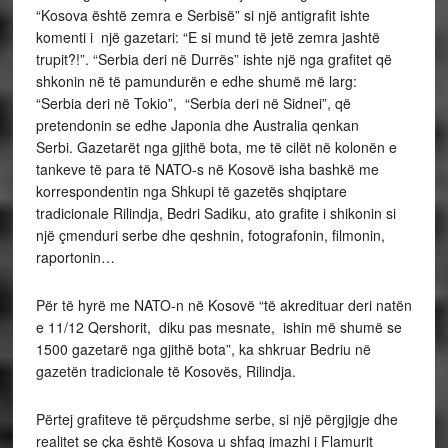
“Kosova është zemra e Serbisë” si një antigrafit ishte
komenti i një gazetari: “E si mund të jetë zemra jashtë
trupit?!”. “Serbia deri në Durrës” ishte një nga grafitet që
shkonin në të pamundurën e edhe shumë më larg:
“Serbia deri në Tokio”, “Serbia deri në Sidnei”, që
pretendonin se edhe Japonia dhe Australia qenkan
Serbi. Gazetarët nga gjithë bota, me të cilët në kolonën e
tankeve të para të NATO-s në Kosovë isha bashkë me
korrespondentin nga Shkupi të gazetës shqiptare
tradicionale Rilindja, Bedri Sadiku, ato grafite i shikonin si
një çmenduri serbe dhe qeshnin, fotografonin, filmonin,
raportonin…
Për të hyrë me NATO-n në Kosovë “të akredituar deri natën
e 11/12 Qershorit, diku pas mesnate, ishin më shumë se
1500 gazetarë nga gjithë bota”, ka shkruar Bedriu në
gazetën tradicionale të Kosovës, Rilindja.
Përtej grafiteve të përçudshme serbe, si një përgjigje dhe
realitet se çka është Kosova u shfaq imazhi i Flamurit