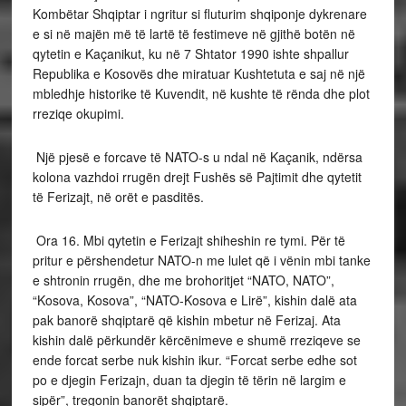
Kombëtar Shqiptar i ngritur si fluturim shqiponje dykrenare
e si në majën më të lartë të festimeve në gjithë botën në
qytetin e Kaçanikut, ku në 7 Shtator 1990 ishte shpallur
Republika e Kosovës dhe miratuar Kushtetuta e saj në një
mbledhje historike të Kuvendit, në kushte të rënda dhe plot
rreziqe okupimi.
Një pjesë e forcave të NATO-s u ndal në Kaçanik, ndërsa
kolona vazhdoi rrugën drejt Fushës së Pajtimit dhe qytetit
të Ferizajt, në orët e pasditës.
Ora 16. Mbi qytetin e Ferizajt shiheshin re tymi. Për të
pritur e përshendetur NATO-n me lulet që i vënin mbi tanke
e shtronin rrugën, dhe me brohoritjet “NATO, NATO”,
“Kosova, Kosova”, “NATO-Kosova e Lirë”, kishin dalë ata
pak banorë shqiptarë që kishin mbetur në Ferizaj. Ata
kishin dalë përkundër kërcënimeve e shumë rreziqeve se
ende forcat serbe nuk kishin ikur. “Forcat serbe edhe sot
po e djegin Ferizajn, duan ta djegin të tërin në largim e
sipër”, tregonin banorët shqiptarë.