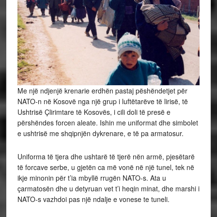
Me një ndjenjë krenarie erdhën pastaj pëshëndetjet për
NATO-n në Kosovë nga një grup i luftëtarëve të lirisë, të
Ushtrisë Çlirimtare të Kosovës, i cili doli të presë e
përshëndes forcen aleate. Ishin me uniformat dhe simbolet
e ushtrisë me shqipnjën dykrenare, e të pa armatosur.
Uniforma të tjera dhe ushtarë të tjerë nën armë, pjesëtarë
të forcave serbe, u gjetën ca më vonë në një tunel, tek në
ikje minonin për t’ia mbyllë rrugën NATO-s. Ata u
çarmatosën dhe u detyruan vet t’i heqin minat, dhe marshi i
NATO-s vazhdoi pas një ndalje e vonese te tuneli.