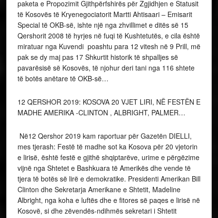
paketa e Propozimit Gjithpërfshirës për Zgjidhjen e Statusit
të Kosovës të Kryenegociatorit Martti Ahtisaari – Emisarit
Special të OKB-së, ishte një nga zhvillimet e ditës së 15
Qershorit 2008 të hyrjes në fuqi të Kushtetutës, e cila është
miratuar nga Kuvendi poashtu para 12 vitesh në 9 Prill, më
pak se dy maj pas 17 Shkurtit historik të shpalljes së
pavarësisë së Kosovës, të njohur deri tani nga 116 shtete
të botës anëtare të OKB-së…
12 QERSHOR 2019: KOSOVA 20 VJET LIRI, NË FESTËN E
MADHE AMERIKA -CLINTON , ALBRIGHT, PALMER…
Në12 Qershor 2019 kam raportuar për Gazetën DIELLI,
mes tjerash: Festë të madhe sot ka Kosova për 20 vjetorin
e lirisë, është festë e gjithë shqiptarëve, urime e përgëzime
vijnë nga Shtetet e Bashkuara të Amerikës dhe vende të
tjera të botës së lirë e demokratike. Presidenti Amerikan Bill
Clinton dhe Sekretarja Amerikane e Shtetit, Madeline
Albright, nga koha e luftës dhe e fitores së paqes e lirisë në
Kosovë, si dhe zëvendës-ndihmës sekretari i Shtetit