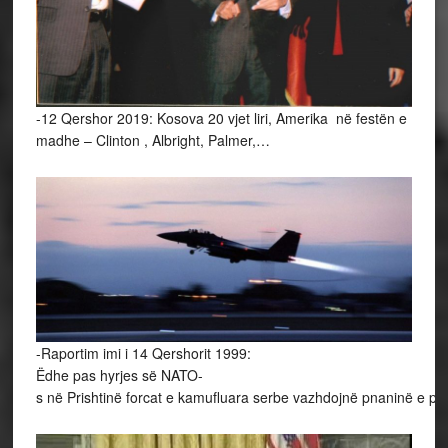
-12 Qershor 2019: Kosova 20 vjet liri, Amerika në festën e
madhe – Clinton , Albright, Palmer,…
-Raportim imi i 14 Qershorit 1999:
Ëdhe pas hyrjes së NATO-
s në Prishtinë forcat e kamufluara serbe vazhdojnë pnaninë e plaç