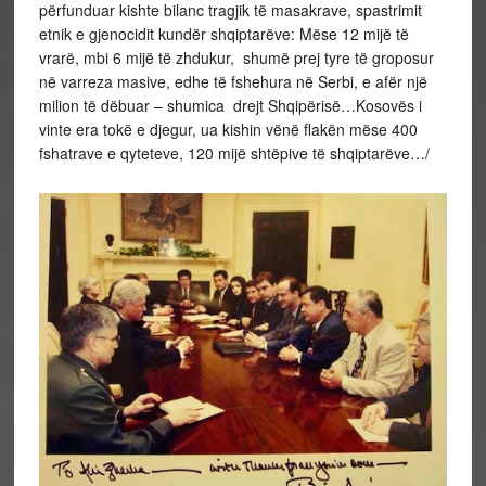
përfunduar kishte bilanc tragjik të masakrave, spastrimit
etnik e gjenocidit kundër shqiptarëve: Mëse 12 mijë të
vrarë, mbi 6 mijë të zhdukur, shumë prej tyre të groposur
në varreza masive, edhe të fshehura në Serbi, e afër një
milion të dëbuar – shumica drejt Shqipërisë…Kosovës i
vinte era tokë e djegur, ua kishin vënë flakën mëse 400
fshatrave e qyteteve, 120 mijë shtëpive të shqiptarëve…/