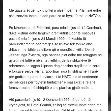
Me gazetarët që nuk u pritej u nisëm për në Prishtinë edhe
pse rreeziku ishte i madh para se të hynin forcat e NATO-s.
Po kthehesha në Prishtinë, para mbrëmjes së 12 Qershorit,
duke kujtuar edhe largimin drejt kufirit jugor të Kosovës
pasi në mbrëmjen e 24 Marsit 1999 në kushte të
pamundshme të ndërprerjes së linjave telefonike dhe
dritave, me lidhje satelitore që e mundësoi vëllai Demë
Jashari nga Zvicëra, nga banesa plot edhe me refugjatë në
qytetin në luftë e në shtetrrethim, derisa shkallëve të
ndërtesës në lagjen Ulpiana dëgjoheshin rrapllimat e zërat
e forcave serbe, kisha raportuar nga Prishtina në Tiranë
për goditjet e para të aviacionit të NATO-s e të nesërmën
në mëngjes për “qytetin fantazmë” e masakrat e reja të
forcave serbe në shtëpitë e shqiptarëve gjatë natës…
Atë parambrëmje të 12 Qershorit 1999 në qendër të
kryeqytetit, te Hotel Grandi, shihej se rreziku ishte edhe më
i madh se që ishte paramenduar. Në të gjitha anët kishte të