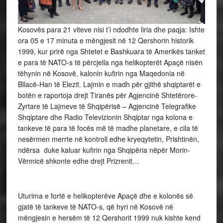
Kosovës para 21 viteve nisi t’i ndodhte liria dhe paqja: Ishte
ora 05 e 17 minuta e mëngjesit në 12 Qershorin historik
1999, kur prirë nga Shtetet e Bashkuara të Amerikës tanket
e para të NATO-s të përcjella nga helikopterët Apaçë nisën
tëhynin në Kosovë, kalonin kufirin nga Maqedonia në
Bllacë-Han të Elezit. Lajmin e madh për gjithë shqiptarët e
botën e raportoja drejt Tiranës për Agjencinë Shtetërore-
Zyrtare të Lajmeve të Shqipërisë – Agjencinë Telegrafike
Shqiptare dhe Radio Televizionin Shqiptar nga kolona e
tankeve të para të focës më të madhe planetare, e cila të
nesërmen merrte në kontroll edhe kryeqytetin, Prishtinën,
ndërsa duke kaluar kufirin nga Shqipëria nëpër Morin-
Vërmicë shkonte edhe drejt Prizrenit…
Uturima e fortë e helikopterëve Apaçë dhe e kolonës së
gjatë të tankeve të NATO-s, që hyri në Kosovë në
mëngjesin e hersëm të 12 Qershorit 1999 nuk kishte kend