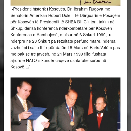
-Presidenti historik i Kosovës, Dr. Ibrahim Rugova me
Senatorin Amerikan Robert Dole – të Dërguarin e Posaçëm
për Kosovën të Presidentit të SHBA Bill Clinton, takim në
Shkup, derisa konferenca ndërkombëtare për Kosovën –
Konferenca e Rambujesë, e nisur në 6 Shkurt 1999, u
ndërpre në 23 Shkurt pa rezultate përfundimtare, ndërsa
vazhdimi i saj u thirr për datën 15 Mars në Paris.Vetëm pas
më pak se tre javësh, në 24 Mars 1999 filloi fushata
ajrore e NATO-s kundër caqeve ushtarake serbe në
Kosovë…/