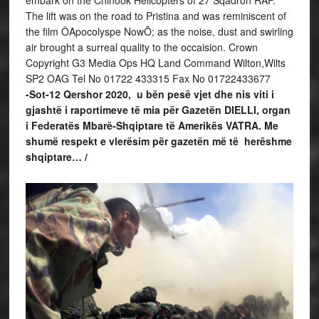
The lift was on the road to Pristina and was reminiscent of
the film ÔApocolyspe NowÕ; as the noise, dust and swirling
air brought a surreal quality to the occaision. Crown
Copyright G3 Media Ops HQ Land Command Wilton,Wilts
SP2 OAG Tel No 01722 433315 Fax No 01722433677
-Sot-12 Qershor 2020, u bën pesë vjet dhe nis viti i
gjashtë i raportimeve të mia për Gazetën DIELLI, organ
i Federatës Mbarë-Shqiptare të Amerikës VATRA. Me
shumë respekt e vlerësim për gazetën më të herëshme
shqiptare… /