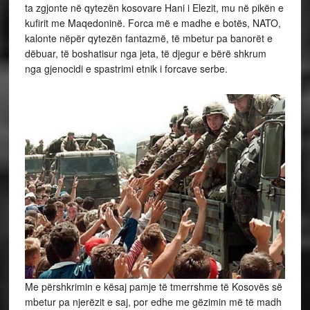
ta zgjonte në qytezën kosovare Hani i Elezit, mu në pikën e
kufirit me Maqedoninë. Forca më e madhe e botës, NATO,
kalonte nëpër qytezën fantazmë, të mbetur pa banorët e
dëbuar, të boshatisur nga jeta, të djegur e bërë shkrum
nga gjenocidi e spastrimi etnik i forcave serbe.
Me përshkrimin e kësaj pamje të tmerrshme të Kosovës së
mbetur pa njerëzit e saj, por edhe me gëzimin më të madh