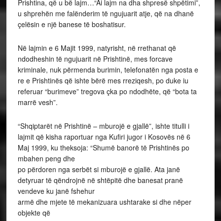
Prishtina, që u bë lajm…“Ai lajm na dha shpresë shpëtimi”,
u shprehën me falënderim të ngujuarit atje, që na dhanë
çelësin e një banese të boshatisur.
Në lajmin e 6 Majit 1999, natyrisht, në rrethanat që
ndodheshin të ngujuarit në Prishtinë, mes forcave
kriminale, nuk përmenda burimin, telefonatën nga posta e
re e Prishtinës që ishte bërë mes rreziqesh, po duke iu
referuar “burimeve” tregova çka po ndodhëte, që “bota ta
marrë vesh”.
“Shqiptarët në Prishtinë – mburojë e gjallë”, ishte titulli i
lajmit që kisha raportuar nga Kufiri jugor i Kosovës në 6
Maj 1999, ku theksoja: “Shumë banorë të Prishtinës po
mbahen peng dhe
po përdoren nga serbët si mburojë e gjallë. Ata janë
detyruar të qëndrojnë në shtëpitë dhe banesat pranë
vendeve ku janë fshehur
armë dhe mjete të mekanizuara ushtarake si dhe nëper
objekte që