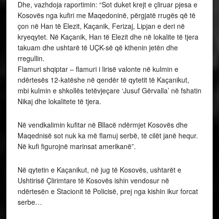
Dhe, vazhdoja raportimin: “Sot duket krejt e çliruar pjesa e
Kosovës nga kufiri me Maqedoninë, përgjatë rrugës që të
çon në Han të Elezit, Kaçanik, Ferizaj, Lipjan e deri në
kryeqytet. Në Kaçanik, Han të Elezit dhe në lokalite të tjera
takuam dhe ushtarë të UÇK-së që kthenin jetën dhe
rregullin.
Flamuri shqiptar – flamuri i lirisë valonte në kulmin e
ndërtesës 12-katëshe në qendër të qytetit të Kaçanikut,
mbi kulmin e shkollës tetëvjeçare ‘Jusuf Gërvalla’ në fshatin
Nikaj dhe lokalitete të tjera.
Në vendkalimin kufitar në Bllacë ndërmjet Kosovës dhe
Maqednisë sot nuk ka më flamuj serbë, të cilët janë hequr.
Në kufi figurojnë marinsat amerikanë”.
Në qytetin e Kaçanikut, në jug të Kosovës, ushtarët e
Ushtirisë Çlirimtare të Kosovës ishin vendosur në
ndërtesën e Stacionit të Policisë, prej nga kishin ikur forcat
serbe…