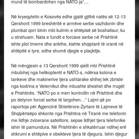
mund të bombardohen nga NATO-ja”…
Në kryeqytetin e Kosovës edhe gjatë gjithë natës së 12-13
Qershorit 1999 breshëritë e armëve serbe vazhdonin dhe
plumbat qorr binin mbi kulmin e shtëpisë së boshatisur, ku
u strehuam. Nata e fundit e forcave serbe në Prishtinë
ishte plot tmerre dhe ankthe, kishte shqiptarë të vranë në
shtëpitë e tyre, edhe shumë djegie e plaçkitje.
Në mëngjesin e 13 Qershorit 1999 qielli mbi Prishtinë
mbulohej nga helikopterët e NATO-s, ndërsa kolona e
tankeve dhe makinerive tjera ushtarake shihej tek zbriste
nga kodrina e Veternikut dhe mbushte sheshet dhe rrugët
e Prishtinës. “NATO po e merr kontrollin në Prishtinë dhe
po detyron forcat serbe të largohen…” Lajmi që po
raportoja për Agjencinë Shtetërore-Zyrtare të Lajmeve të
Shqipërisëpo shkonte nga Prishtina në Tiranë me telefonin
me lidhje zvicerane satelitore, sepse lidhjet tjera telefonike
ishin të pamundura. Në Prishtinën e shkatërruar ndihej erë
shkrumi e shtëpive e obekteve tjera të djegura. Ishin djegur