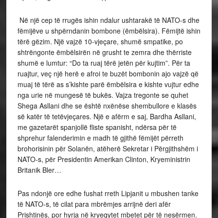
Në një cep të rrugës ishin ndalur ushtarakë të NATO-s dhe
fëmijëve u shpërndanin bombone (ëmbëlsira). Fëmijtë ishin
tërë gëzim. Një vajzë 10-vjeçare, shumë smpatike, po
shtrëngonte ëmbëlsirën në grusht te zemra dhe thërriste
shumë e lumtur: “Do ta ruaj tërë jetën për kujtim”. Për ta
ruajtur, veç një herë e afroi te buzët bombonin ajo vajzë që
muaj të tërë as s’kishte parë ëmbëlsira e kishte vujtur edhe
nga urie në mungesë të bukës. Vajza tregonte se quhet
Shega Asllani dhe se është nxënëse shembullore e klasës
së katër të tetëvjeçares. Një e afërm e saj, Bardha Asllani,
me gazetarët spanjollë fliste spanisht, ndërsa për të
shprehur falenderimin e madh të gjithë fëmijët përreth
brohorisinin për Solanën, atëherë Sekretar i Përgjithshëm i
NATO-s, për Presidentin Amerikan Clinton, Kryeministrin
Britanik Bler…
Pas ndonjë ore edhe fushat rreth Lipjanit u mbushen tanke
të NATO-s, të cilat para mbrëmjes arrijnë deri afër
Prishtinës, por hyrja në kryeqytet mbetet për të nesërmen.