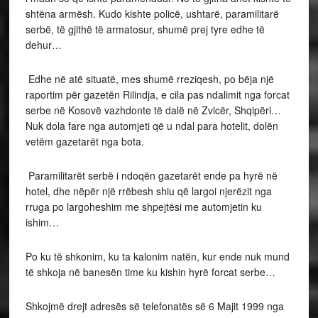
shtëna armësh. Kudo kishte policë, ushtarë, paramilitarë
serbë, të gjithë të armatosur, shumë prej tyre edhe të
dehur…
Edhe në atë situatë, mes shumë rreziqesh, po bëja një
raportim për gazetën Rilindja, e cila pas ndalimit nga forcat
serbe në Kosovë vazhdonte të dalë në Zvicër, Shqipëri…
Nuk dola fare nga automjeti që u ndal para hotelit, dolën
vetëm gazetarët nga bota.
Paramilitarët serbë i ndoqën gazetarët ende pa hyrë në
hotel, dhe nëpër një rrëbesh shiu që largoi njerëzit nga
rruga po largoheshim me shpejtësi me automjetin ku
ishim…
Po ku të shkonim, ku ta kalonim natën, kur ende nuk mund
të shkoja në banesën time ku kishin hyrë forcat serbe…
Shkojmë drejt adresës së telefonatës së 6 Majit 1999 nga