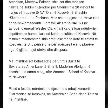
Amerikan, Matthew Palmer, ishin sot dhe mbajtën
fjalime në Tubimin Qendror për Shënimin e 20 vjetorit të
hyrjes së trupave të NATO-s në Kosovë në Sheshin
“Skëndërbeu” në Prishtinë. Mes shumë pjesëmarrësve ishe
edhe ish-komandanti i Forcave Aleate të NATO-s në
Evropë, gjenerali Wesley Clark, i cili ka drejtuar ndërhyrjen
shpëtimtare-humanitare në kohën e luftës në Kosovë. Në
festimin madhështor ishin drejtuesit më të lartë të shtetit të
Kosovës, të Shqipërisë dhe përfaqësuesit e shqiptarëve
nga të gjitha trojet etnike dhe diaspora.
Më Prishtinë sot bëhet edhe përurimi i Bustit të
Sekretares Amerikane të Shtetit, Madeline Albright në
sheshin me emrin e saj, afër American School of Kosova –
te Newborn.
Pjesë e festës, mbrëmjen e djeshme u mbajt koncerti i
Filarmonisë së Kosovës, në Katedralen Shën Nënë Tereza
në Prishtinë.