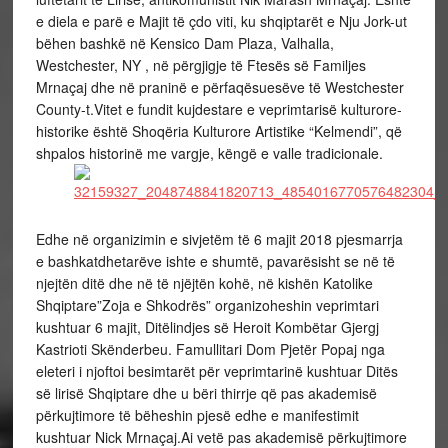
e diela e parë e Majit të çdo viti, ku shqiptarët e Nju Jork-ut
bëhen bashkë në Kensico Dam Plaza, Valhalla,
Westchester, NY , në përgjigje të Ftesës së Familjes
Mrnaçaj dhe në praninë e përfaqësuesëve të Westchester
County-t.Vitet e fundit kujdestare e veprimtarisë kulturore-
historike është Shoqëria Kulturore Artistike “Kelmendi”, që
shpalos historinë me vargje, këngë e valle tradicionale.
Edhe në organizimin e sivjetëm të 6 majit 2018 pjesmarrja
e bashkatdhetarëve ishte e shumtë, pavarësisht se në të
njejtën ditë dhe në të njëjtën kohë, në kishën Katolike
Shqiptare”Zoja e Shkodrës” organizoheshin veprimtari
kushtuar 6 majit, Ditëlindjes së Heroit Kombëtar Gjergj
Kastrioti Skënderbeu. Famullitari Dom Pjetër Popaj nga
eleteri i njoftoi besimtarët për veprimtarinë kushtuar Ditës
së lirisë Shqiptare dhe u bëri thirrje që pas akademisë
përkujtimore të bëheshin pjesë edhe e manifestimit
kushtuar Nick Mrnaçaj.Ai vetë pas akademisë përkujtimore