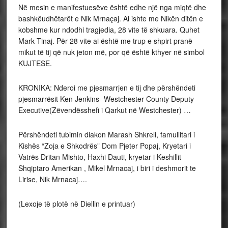
Në mesin e manifestuesëve është edhe një nga miqtë dhe
bashkëudhëtarët e Nik Mrnaçaj. Ai ishte me Nikën ditën e
kobshme kur ndodhi tragjedia, 28 vite të shkuara. Quhet
Mark Tinaj. Për 28 vite ai është me trup e shpirt pranë
mikut të tij që nuk jeton më, por që është kthyer në simbol
KUJTESE.
KRONIKA: Nderoi me pjesmarrjen e tij dhe përshëndeti
pjesmarrësit Ken Jenkins- Westchester County Deputy
Executive(Zëvendësshefi i Qarkut në Westchester) …
Përshëndeti tubimin diakon Marash Shkreli, famullitari i
Kishës “Zoja e Shkodrës” Dom Pjeter Popaj, Kryetari i
Vatrës Dritan Mishto, Haxhi Dauti, kryetar i Keshillit
Shqiptaro Amerikan , Mikel Mrnacaj, i biri i deshmorit te
Lirise, Nik Mrnacaj….
(Lexoje të plotë në Diellin e printuar)