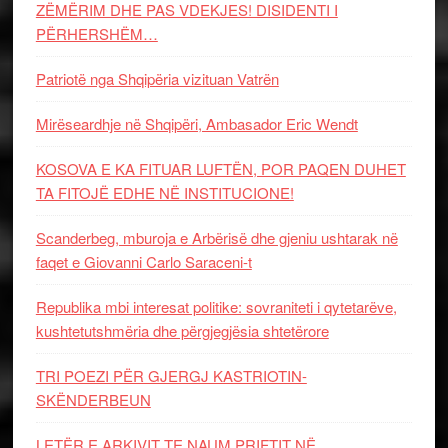
ZËMËRIM DHE PAS VDEKJES! DISIDENTI I
PËRHERSHËM…
Patriotë nga Shqipëria vizituan Vatrën
Mirëseardhje në Shqipëri, Ambasador Eric Wendt
KOSOVA E KA FITUAR LUFTËN, POR PAQEN DUHET
TA FITOJË EDHE NË INSTITUCIONE!
Scanderbeg, mburoja e Arbërisë dhe gjeniu ushtarak në
faqet e Giovanni Carlo Saraceni-t
Republika mbi interesat politike: sovraniteti i qytetarëve,
kushtetutshmëria dhe përgjegjësia shtetërore
TRI POEZI PËR GJERGJ KASTRIOTIN-
SKËNDERBEUN
LETËR E ARKIVIT TE NAUM PRIFTIT NË