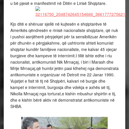
u bë pjesë e manifestimit në Ditën e Lirisë Shqiptare.
Kjo ditë e shënuar sjellë në kujtesën e shqiptarëve të
Amerikës qëndresën e rinisë nacionaliste shqiptare, që nuk
i pushoi asnjëherë përpjekjet për ta sensibilizuar Amerikën
për dhunën e përgjakshme, që ushtronte shteti komunist
shqiptar kundër familjeve nacionaliste, me kalvar 45 vjeçar
burgjeve dhe kampeve të internimit.I tillë ishte edhe i riu
nacionalist, antikomunisti Nik Mrnaçaj, i biri i Marash dhe
Mrije Mrnaçaj,që humbi jetën pasi kthehej nga demonstrata
antikomuniste e organizuar në Detroit me 22 Janar 1990.
Vujatjet e fisit të tij në Shqipëri, kalvari në burgje dhe
kampet e internimit, burgosja dhe vdekja e axhës së tij,
Nikolla Mrnaçaj nga torturat,e kishin mbushur shpirtin e tij,
dhe e kishin bërë aktiv në demonstratat antikomuniste në
SHBA.