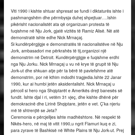
Viti 1990 i kishte shtuar shpresat se fundi i diktaturës ishte i
pashmangshëm dhe përmbysja duhej shpejtuar….Ishin
pikërisht nacionalistët ata që organizuan protesta të
fuqishme në Nju Jork, gjatë vizitës të Ramiz Alisë. Në atë
demonstratë ishte edhe Nick Mrnaçaj.
Si kundërpërgjigje e demonstratës të nacionalistëve në Nju
Jork, ambasadori me përkrahës të tij,organizoi një
demonstrim në Detroit. Kundërpërgjigje e fuqishme erdhi
nga Nju Jorku. Nick Mrnaçaj u vu në krye të grupit të Nju
Jork-ut dhe shkuan atje për ta bërë të pavlefshme atë
demonstrim, por në kthim mdodhi tragjedia.Ishte 22 Janar
1990, kur ai humbi jetën aksidentalisht. Nick Mrnaçaj u
përcoll si hero nga Shqiptarët e Amerikës drejt banesës së
fundit. Ishte djal i ri, vetëm 31 vjeç, dhe kishte dhënë për
demokracinë dhe Lirinë Shqiptare, jetën e vet. Ç’ka njeriu
më të shtrenjtë se Jeta?
Ceremonia e përcjelljes ishte madhështore. Në respekt të
Nikës-hero, në maj të vitit 1990,u ngrit Flamuri kuq e zi,
para zyrave të Bashkisë në White Plains të Nju Jork-ut. Prej