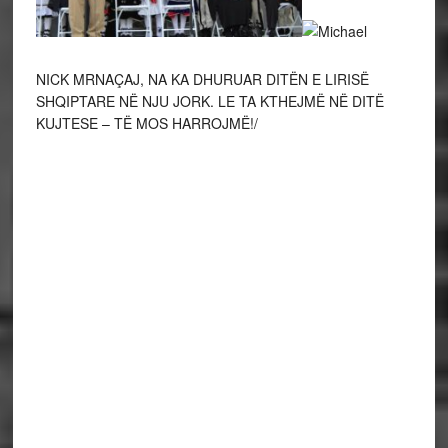
NICK MRNAÇAJ, NA KA DHURUAR DITËN E LIRISË
SHQIPTARE NË NJU JORK. LE TA KTHEJMË NË DITË
KUJTESE – TË MOS HARROJMË!/