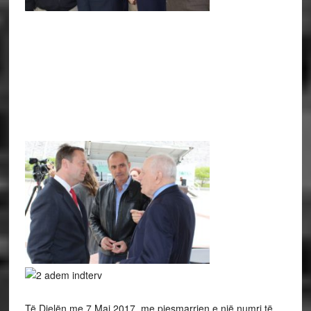
Të Dielën me 7 Maj 2017, me pjesmarrjen e një numri të