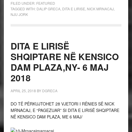
FILED UNDER:
FEATURED
TAGGED WITH:
DALIP GRECA
,
DITA E LIRISE
,
NICK MRNACAJ
,
NJU JORK
DITA E LIRISË
SHQIPTARE NË KENSICO
DAM PLAZA,NY- 6 MAJ
2018
APRIL 25, 2018
BY
DGRECA
DO TË PËRKUJTOHET 28 VJETORI I RËNIES SË NICK
MRNACAJ, E “PAGEZUAR” SI DITA E LIRISË SHQIPTARE
NË KENSICO DAM PLAZA, ME 6 MAJ/