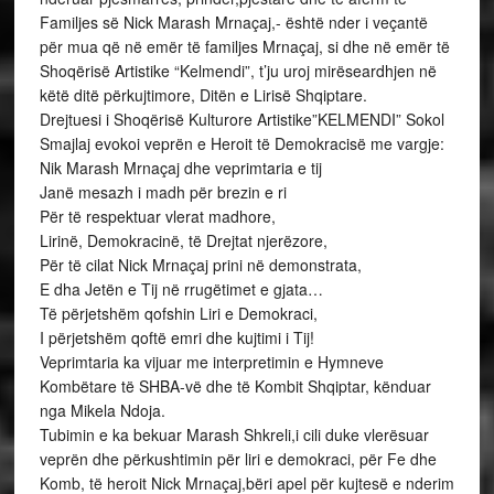
Familjes së Nick Marash Mrnaçaj,- është nder i veçantë
për mua që në emër të familjes Mrnaçaj, si dhe në emër të
Shoqërisë Artistike “Kelmendi”, t’ju uroj mirëseardhjen në
këtë ditë përkujtimore, Ditën e Lirisë Shqiptare.
Drejtuesi i Shoqërisë Kulturore Artistike”KELMENDI” Sokol
Smajlaj evokoi veprën e Heroit të Demokracisë me vargje:
Nik Marash Mrnaçaj dhe veprimtaria e tij
Janë mesazh i madh për brezin e ri
Për të respektuar vlerat madhore,
Lirinë, Demokracinë, të Drejtat njerëzore,
Për të cilat Nick Mrnaçaj prini në demonstrata,
E dha Jetën e Tij në rrugëtimet e gjata…
Të përjetshëm qofshin Liri e Demokraci,
I përjetshëm qoftë emri dhe kujtimi i Tij!
Veprimtaria ka vijuar me interpretimin e Hymneve
Kombëtare të SHBA-vë dhe të Kombit Shqiptar, kënduar
nga Mikela Ndoja.
Tubimin e ka bekuar Marash Shkreli,i cili duke vlerësuar
veprën dhe përkushtimin për liri e demokraci, për Fe dhe
Komb, të heroit Nick Mrnaçaj,bëri apel për kujtesë e nderim