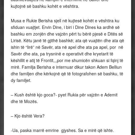
kujtojnë së bashku kohët e vështira.
Musa e Rukie Berisha sjell në kujtesë kohët e vështira ku
sfiduan vuajtjet. Ervin Dine, i biri i Dine Dines ka ardhë së
bashku em zonjën dhe vajzën përt tu bërë pjesë e Ditës së
Lirisë. Këtu janë të gjithë bashkë; ata që vuajtën dhe ata që
ishin të “lirë” në Savër, ata në apel dhe ata pa apel, por në
Savër dhe ata, pa trysninë e operativit dhe kryetarit të
këshillit e atij të Frontit,,,por me shumicën shkuan si fqinj të
mirë. Familja Berisha e internuar dikur takon Adem Belliun
dhe familjen dhe kërkojnë që të fotografohen së bashku, të
dy familjet.
– Kush është kjo goca?- pyet Rukia për vajzën e Ademit
dhe të Mozës.
– Kjo është Vera?
-Ua, paska marrë emrine gjyshes. Sa e mirë që ishte.