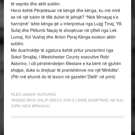
të veprës dhe aktit sublim.
Heroi është Përjetësuar në këngë dhe kënga, ku më mirë
se në një tubim të tillë duhet të jehojë? “Nick Mrnaçaj s’e
harrojmë” ishte kënga që u interpretua nga Luigj Tinaj, Ylli
Sufaj dhe Pëllumb Naçaj të shoqëruar në çifteli nga Lek
Lumaj, Kol Vushaj dhe Anton Peraj.Kënga evokon aktin
sublim.
Me duartrokitje të zgjatura është pritur prezantimi nga
Sokol Smajlaj, i Westchester County executive Robi
Astorino, i cili përshëndetjen fillestare e ka bërë në gjuhën
shqipe, duke iu drejtuar të pranishëmve me një”Mirëdita”.
(Për më shumë do të lexoni në gazetën”Dielli” në print)
FILED UNDER:
FEATURED
TAGGED WITH:
DALIP GRECA
,
DITA E LIRISË SHQIPTARE
,
NE NJU
JORK
,
NICK MRNACAJ