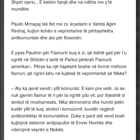
Shpirt njeriu…E kishim fqinjë dhe na ndihte me ç’të
mundëte.
Paulin Mrnaçaj tek flet me zv. kryetarin e Vatrës Agim
Rexhaj, kujton kohën e veprimtarive të përbashkëta
antikomuniste dhe ato për Kosovën.
E pyes Paulinin për Flamurin kuq e zi, që është gati për t’u
ngritë në Shtizën e lartë të Parkut përkrah Flamurit
amerikan:- Përse ka një hapësirë boshe në formë rrethore
flamuri, që ngrini këtu në kujtesë të veprimtarisë së Nikës?
– Aty ka qenë vendi i yllit komunist. E kam pre vetë. Jo se
nuk gjenim flamur të ri për ta ngritë çdo vit, por thjeshtë si
simbol të mosharresës. Nika demonstroi dhe humbi jetën
kudër yllit të kuq, simbol i komuizmit, kundër regjimit
antikombëtar të komunistëve. Duke e parë atë vend bosh
kujtojmë sistemin antipopullor të Enver Hoxhës dhe
nderojmë veprën e Nickës.