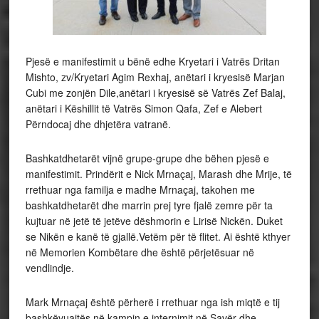
Pjesë e manifestimit u bënë edhe Kryetari i Vatrës Dritan
Mishto, zv/Kryetari Agim Rexhaj, anëtari i kryesisë Marjan
Cubi me zonjën Dile,anëtari i kryesisë së Vatrës Zef Balaj,
anëtari i Këshillit të Vatrës Simon Qafa, Zef e Alebert
Përndocaj dhe dhjetëra vatranë.
Bashkatdhetarët vijnë grupe-grupe dhe bëhen pjesë e
manifestimit. Prindërit e Nick Mrnaçaj, Marash dhe Mrije, të
rrethuar nga familja e madhe Mrnaçaj, takohen me
bashkatdhetarët dhe marrin prej tyre fjalë zemre për ta
kujtuar në jetë të jetëve dëshmorin e Lirisë Nickën. Duket
se Nikën e kanë të gjallë.Vetëm për të flitet. Ai është kthyer
në Memorien Kombëtare dhe është përjetësuar në
vendlindje.
Mark Mrnaçaj është përherë i rrethuar nga ish miqtë e tij
bashkëvuajtës në kampin e internimit në Savër dhe