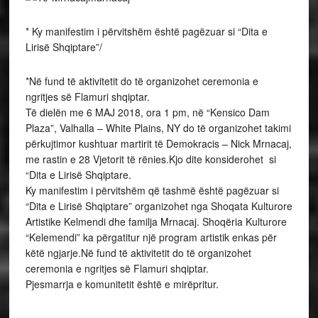
* Ky manifestim i përvitshëm është pagëzuar si “Dita e
Lirisë Shqiptare”/
*Në fund të aktivitetit do të organizohet ceremonia e
ngritjes së Flamuri shqiptar.
Të dielën me 6 MAJ 2018, ora 1 pm, në “Kensico Dam
Plaza”, Valhalla – White Plains, NY do të organizohet takimi
përkujtimor kushtuar martirit të Demokracis – Nick Mrnacaj,
me rastin e 28 Vjetorit të rënies.Kjo dite konsiderohet si
“Dita e Lirisë Shqiptare.
Ky manifestim i përvitshëm që tashmë është pagëzuar si
“Dita e Lirisë Shqiptare” organizohet nga Shoqata Kulturore
Artistike Kelmendi dhe familja Mrnacaj. Shoqëria Kulturore
“Kelemendi” ka përgatitur një program artistik enkas për
këtë ngjarje.Në fund të aktivitetit do të organizohet
ceremonia e ngritjes së Flamuri shqiptar.
Pjesmarrja e komunitetit është e mirëpritur.