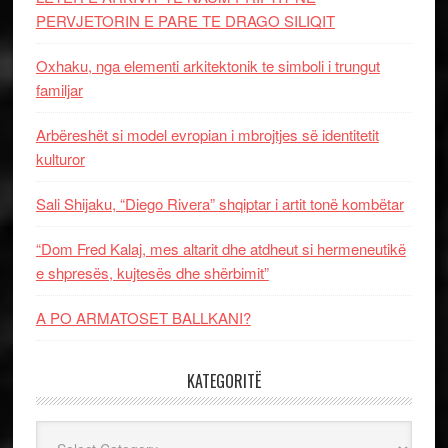
PERVJETORIN E PARE TE DRAGO SILIQIT
Oxhaku, nga elementi arkitektonik te simboli i trungut
familjar
Arbëreshët si model evropian i mbrojtjes së identitetit
kulturor
Sali Shijaku, “Diego Rivera” shqiptar i artit tonë kombëtar
“Dom Fred Kalaj, mes altarit dhe atdheut si hermeneutikë
e shpresës, kujtesës dhe shërbimit”
A PO ARMATOSET BALLKANI?
KATEGORITË
Kategoritë