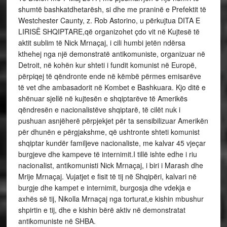
shumtë bashkatdhetarësh, si dhe me praninë e Prefektit të
Westchester Caunty, z. Rob Astorino, u përkujtua DITA E
LIRISË SHQIPTARE,që organizohet çdo vit në Kujtesë të
aktit sublim të Nick Mrnaçaj, i cili humbi jetën ndërsa
kthehej nga një demonstratë antikomuniste, organizuar në
Detroit, në kohën kur shteti i fundit komunist në Europë,
përpiqej të qëndronte ende në këmbë përmes emisarëve
të vet dhe ambasadorit në Kombet e Bashkuara. Kjo ditë e
shënuar sjellë në kujtesën e shqiptarëve të Amerikës
qëndresën e nacionalistëve shqiptarë, të cilët nuk i
pushuan asnjëherë përpjekjet për ta sensibilizuar Amerikën
për dhunën e përgjakshme, që ushtronte shteti komunist
shqiptar kundër familjeve nacionaliste, me kalvar 45 vjeçar
burgjeve dhe kampeve të internimit.I tillë ishte edhe i riu
nacionalist, antikomunisti Nick Mrnaçaj, i biri i Marash dhe
Mrije Mrnaçaj. Vujatjet e fisit të tij në Shqipëri, kalvari në
burgje dhe kampet e internimit, burgosja dhe vdekja e
axhës së tij, Nikolla Mrnaçaj nga torturat,e kishin mbushur
shpirtin e tij, dhe e kishin bërë aktiv në demonstratat
antikomuniste në SHBA.