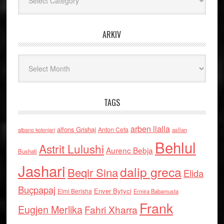
ARKIV
Arkiv
TAGS
arben llalla
alfons Grishaj
Anton Cefa
asllan
albano kolonjari
Behlul
Astrit Lulushi
Aurenc Bebja
Bushati
Jashari
dalip greca
Beqir Sina
Elida
Buçpapaj
Enver Bytyci
Elmi Berisha
Ermira Babamusta
Frank
Eugjen Merlika
Fahri Xharra