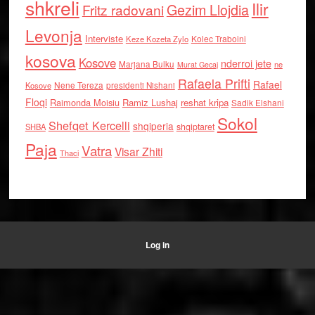
shkreli
Ilir
Gezim Llojdia
Fritz radovani
Levonja
Interviste
Kolec Traboini
Keze Kozeta Zylo
kosova
Kosove
nderroi jete
Marjana Bulku
ne
Murat Gecaj
Rafaela Prifti
Rafael
Nene Tereza
Kosove
presidenti Nishani
Floqi
Raimonda Moisiu
Ramiz Lushaj
reshat kripa
Sadik Elshani
Sokol
Shefqet Kercelli
shqiperia
shqiptaret
SHBA
Paja
Vatra
Visar Zhiti
Thaci
Log in