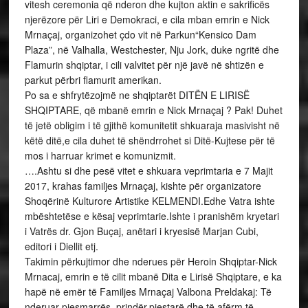
vitesh ceremonia që nderon dhe kujton aktin e sakrificës
njerëzore për Liri e Demokraci, e cila mban emrin e Nick
Mrnaçaj, organizohet çdo vit në Parkun“Kensico Dam
Plaza”, në Valhalla, Westchester, Nju Jork, duke ngritë dhe
Flamurin shqiptar, i cili valvitet për një javë në shtizën e
parkut përbri flamurit amerikan.
Po sa e shfrytëzojmë ne shqiptarët DITËN E LIRISË
SHQIPTARE, që mbanë emrin e Nick Mrnaçaj ? Pak! Duhet
të jetë obligim i të gjithë komunitetit shkuaraja masivisht në
këtë ditë,e cila duhet të shëndrrohet si Ditë-Kujtese për të
mos i harruar krimet e komunizmit.
….Ashtu si dhe pesë vitet e shkuara veprimtaria e 7 Majit
2017, krahas familjes Mrnaçaj, kishte për organizatore
Shoqërinë Kulturore Artistike KELMENDI.Edhe Vatra ishte
mbështetëse e kësaj veprimtarie.Ishte i pranishëm kryetari
i Vatrës dr. Gjon Buçaj, anëtari i kryesisë Marjan Cubi,
editori i Diellit etj.
Takimin përkujtimor dhe nderues për Heroin Shqiptar-Nick
Mrnacaj, emrin e të cilit mbanë Dita e Lirisë Shqiptare, e ka
hapë në emër të Familjes Mrnaçaj Valbona Preldakaj: Të
nderuar pjesmarrës, prindër,pjestarë dhe të afërm të