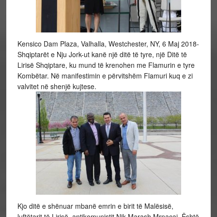
Kensico Dam Plaza, Valhalla, Westchester, NY, 6 Maj 2018-
Shqiptarët e Nju Jork-ut kanë një ditë të tyre, një Ditë të
Lirisë Shqiptare, ku mund të krenohen me Flamurin e tyre
Kombëtar. Në manifestimin e përvitshëm Flamuri kuq e zi
valvitet në shenjë kujtese.
Kjo ditë e shënuar mbanë emrin e birit të Malësisë,
luftëtarit të Lirisë, antikomunistit Nik Marash Mrnaçaj. Është