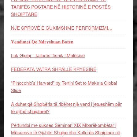
TARIFËS POSTARE NË HISTORINË E POSTËS
SHQIPTARE
NJË SPROVË E GUXIMSHME PERFORMIZMI…
𝐕𝐞𝐧𝐝𝐢𝐦𝐞𝐭 𝐐𝐞̈ 𝐍𝐝𝐫𝐲𝐬𝐡𝐮𝐚𝐧 𝐁𝐨𝐭𝐞̈𝐧
Lek Gjolaj – kalorësi fisnik i Malësisë
FEDERATA VATRA SHPALLË KRYESINË
“Pinocchio’s Harvard” by Tertini Set to Make a Global
Slice
A duhet që Shqipëria të ribëhet një vend i jetueshëm për
të gjithë shqiptarët?
Përfundoi me sukses Seminari XIX Mbarëkombëtar i
Mësuesve të Gjuhës Shqipe dhe Kulturës Shqiptare në