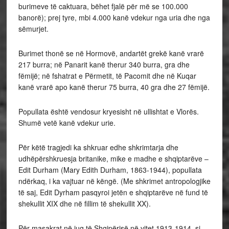
burimeve të caktuara, bëhet fjalë për më se 100.000
banorë); prej tyre, mbi 4.000 kanë vdekur nga uria dhe nga
sëmurjet.
Burimet thonë se në Hormovë, andartët grekë kanë vrarë
217 burra; në Panarit kanë therur 340 burra, gra dhe
fëmijë; në fshatrat e Përmetit, të Pacomit dhe në Kuqar
kanë vrarë apo kanë therur 75 burra, 40 gra dhe 27 fëmijë.
Popullata është vendosur kryesisht në ullishtat e Vlorës.
Shumë vetë kanë vdekur urie.
Për këtë tragjedi ka shkruar edhe shkrimtarja dhe
udhëpërshkruesja britanike, mike e madhe e shqiptarëve –
Edit Durham (Mary Edith Durham, 1863-1944), popullata
ndërkaq, i ka vajtuar në këngë. (Me shkrimet antropologjike
të saj, Edit Dyrham pasqyroi jetën e shqiptarëve në fund të
shekullit XIX dhe në fillim të shekullit XX).
Për masakrat në jug të Shqipërisë në vitet 1913-1914, si