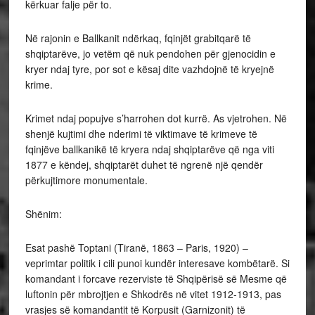
kërkuar falje për to.
Në rajonin e Ballkanit ndërkaq, fqinjët grabitqarë të
shqiptarëve, jo vetëm që nuk pendohen për gjenocidin e
kryer ndaj tyre, por sot e kësaj dite vazhdojnë të kryejnë
krime.
Krimet ndaj popujve s’harrohen dot kurrë. As vjetrohen. Në
shenjë kujtimi dhe nderimi të viktimave të krimeve të
fqinjëve ballkanikë të kryera ndaj shqiptarëve që nga viti
1877 e këndej, shqiptarët duhet të ngrenë një qendër
përkujtimore monumentale.
Shënim:
Esat pashë Toptani (Tiranë, 1863 – Paris, 1920) –
veprimtar politik i cili punoi kundër interesave kombëtarë. Si
komandant i forcave rezerviste të Shqipërisë së Mesme që
luftonin për mbrojtjen e Shkodrës në vitet 1912-1913, pas
vrasjes së komandantit të Korpusit (Garnizonit) të