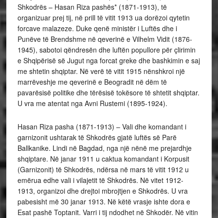
Shkodrës – Hasan Riza pashës* (1871-1913), të
organizuar prej tij, në prill të vitit 1913 ua dorëzoi qytetin
forcave malazeze. Duke qenë ministër i Luftës dhe i
Punëve të Brendshme në qeverinë e Vilhelm Vidit (1876-
1945), sabotoi qëndresën dhe luftën popullore për çlirimin
e Shqipërisë së Jugut nga forcat greke dhe bashkimin e saj
me shtetin shqiptar. Në verë të vitit 1915 nënshkroi një
marrëveshje me qeverinë e Beogradit në dëm të
pavarësisë politike dhe tërësisë tokësore të shtetit shqiptar.
U vra me atentat nga Avni Rustemi (1895-1924).
Hasan Riza pasha (1871-1913) – Vali dhe komandant i
garnizonit ushtarak të Shkodrës gjatë luftës së Parë
Ballkanike. Lindi në Bagdad, nga një nënë me prejardhje
shqiptare. Në janar 1911 u caktua komandant i Korpusit
(Garnizonit) të Shkodrës, ndërsa në mars të vitit 1912 u
emërua edhe vali i vilajetit të Shkodrës. Në vitet 1912-
1913, organizoi dhe drejtoi mbrojtjen e Shkodrës. U vra
pabesisht më 30 janar 1913. Në këtë vrasje ishte dora e
Esat pashë Toptanit. Varri i tij ndodhet në Shkodër. Në vitin