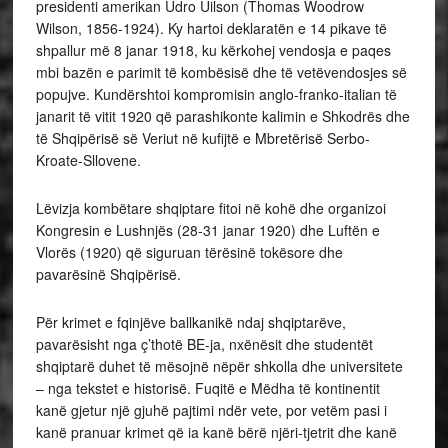
presidenti amerikan Udro Uilson (Thomas Woodrow
Wilson, 1856-1924). Ky hartoi deklaratën e 14 pikave të
shpallur më 8 janar 1918, ku kërkohej vendosja e paqes
mbi bazën e parimit të kombësisë dhe të vetëvendosjes së
popujve. Kundërshtoi kompromisin anglo-franko-italian të
janarit të vitit 1920 që parashikonte kalimin e Shkodrës dhe
të Shqipërisë së Veriut në kufijtë e Mbretërisë Serbo-
Kroate-Sllovene.
Lëvizja kombëtare shqiptare fitoi në kohë dhe organizoi
Kongresin e Lushnjës (28-31 janar 1920) dhe Luftën e
Vlorës (1920) që siguruan tërësinë tokësore dhe
pavarësinë Shqipërisë.
Për krimet e fqinjëve ballkanikë ndaj shqiptarëve,
pavarësisht nga ç’thotë BE-ja, nxënësit dhe studentët
shqiptarë duhet të mësojnë nëpër shkolla dhe universitete
– nga tekstet e historisë. Fuqitë e Mëdha të kontinentit
kanë gjetur një gjuhë pajtimi ndër vete, por vetëm pasi i
kanë pranuar krimet që ia kanë bërë njëri-tjetrit dhe kanë