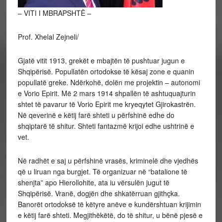
– VITI I MBRAPSHTË –
Prof. Xhelal Zejneli/
Gjatë vitit 1913, grekët e mbajtën të pushtuar jugun e
Shqipërisë. Popullatën ortodokse të kësaj zone e quanin
popullatë greke. Ndërkohë, dolën me projektin – autonomi
e Vorio Epirit. Më 2 mars 1914 shpallën të ashtuquajturin
shtet të pavarur të Vorio Epirit me kryeqytet Gjirokastrën.
Në qeverinë e këtij farë shteti u përfshinë edhe do
shqiptarë të shitur. Shteti fantazmë krijoi edhe ushtrinë e
vet.
Në radhët e saj u përfshinë vrasës, kriminelë dhe vjedhës
që u liruan nga burgjet. Të organizuar në “batalione të
shenjta” apo Hierollohite, ata iu vërsulën jugut të
Shqipërisë. Vranë, dogjën dhe shkatërruan gjithçka.
Banorët ortodoksë të këtyre anëve e kundërshtuan krijimin
e këtij farë shteti. Megjithëkëtë, do të shitur, u bënë pjesë e