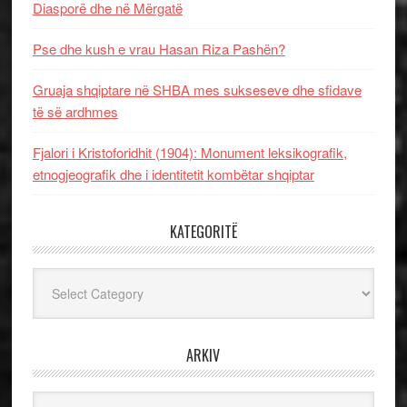
Diasporë dhe në Mërgatë
Pse dhe kush e vrau Hasan Riza Pashën?
Gruaja shqiptare në SHBA mes sukseseve dhe sfidave
të së ardhmes
Fjalori i Kristoforidhit (1904): Monument leksikografik,
etnogjeografik dhe i identitetit kombëtar shqiptar
KATEGORITË
Kategoritë
ARKIV
Arkiv