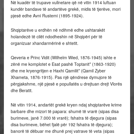
Në kuadër të trupave vullnetare që në vitin 1914 luftuan
kundër bandave të andartëve grekë, midis të tjerëve, mori
pjesë edhe Avni Rustemi (1895-1924).
Shqiptarëve u erdhën në ndihmë edhe ushtarakët
holandezë të cilët ndodheshin në Shqipëri për të
organizuar xhandarmërinë e shtetit.
Qeveria e Princ Vidit (Wilhelm Wied, 1876-1945) ishte e
zënë me komplotet e Esat pashë Toptanit* (1863-1920)
dhe me kryengritjen e Haxhi Qamilit* (Qamil Zyber
Xhameta, 1876-1915). Pas një qëndrese dymujore të
përgjakshme, një pjesë e popullatës u drejtuan drejt Vlorës
dhe Beratit.
Në vitin 1914, andartët grekë kryen ndaj shqiptarëve krime
barbare dhe mizori të papara: shumë të vrarë (sipas disa
burimeve, janë 7.000 të vrarë); fshatra të djegura (sipas
disa burimeve, bëhet fjalë për 192 fshatra të djegura);
banorë të dëbuar me dhunë prej vatrave të veta (sipas