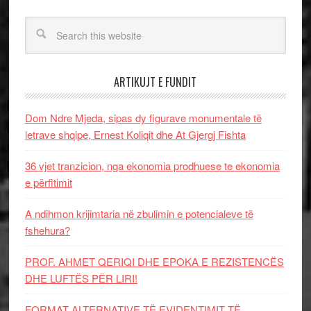
ARTIKUJT E FUNDIT
Dom Ndre Mjeda, sipas dy figurave monumentale të
letrave shqipe, Ernest Koliqit dhe At Gjergj Fishta
36 vjet tranzicion, nga ekonomia prodhuese te ekonomia
e përfitimit
A ndihmon krijimtaria në zbulimin e potencialeve të
fshehura?
PROF. AHMET QERIQI DHE EPOKA E REZISTENCЁS
DHE LUFTЁS PЁR LIRI!
FORMAT ALTERNATIVE TË EVIDENTIMIT TË