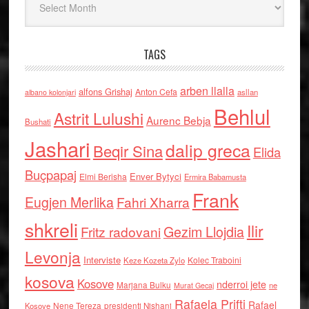
TAGS
arben llalla
alfons Grishaj
Anton Cefa
asllan
albano kolonjari
Behlul
Astrit Lulushi
Aurenc Bebja
Bushati
Jashari
dalip greca
Beqir Sina
Elida
Buçpapaj
Enver Bytyci
Elmi Berisha
Ermira Babamusta
Frank
Eugjen Merlika
Fahri Xharra
shkreli
Ilir
Gezim Llojdia
Fritz radovani
Levonja
Interviste
Kolec Traboini
Keze Kozeta Zylo
kosova
Kosove
nderroi jete
Marjana Bulku
ne
Murat Gecaj
Rafaela Prifti
Rafael
Nene Tereza
Kosove
presidenti Nishani