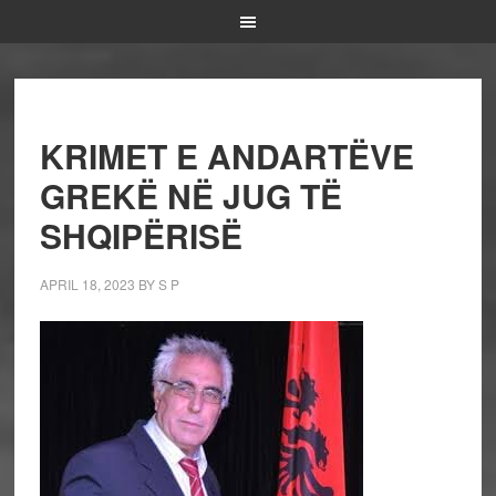
KRIMET E ANDARTËVE
GREKË NË JUG TË
SHQIPËRISË
APRIL 18, 2023
BY
S P