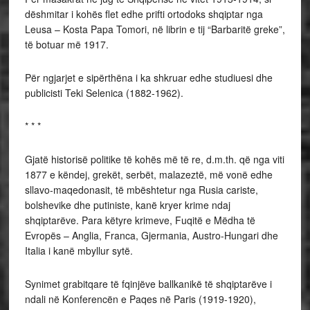
dëshmitar i kohës flet edhe prifti ortodoks shqiptar nga
Leusa – Kosta Papa Tomori, në librin e tij “Barbaritë greke”,
të botuar më 1917.
Për ngjarjet e sipërthëna i ka shkruar edhe studiuesi dhe
publicisti Teki Selenica (1882-1962).
* * *
Gjatë historisë politike të kohës më të re, d.m.th. që nga viti
1877 e këndej, grekët, serbët, malazeztë, më vonë edhe
sllavo-maqedonasit, të mbështetur nga Rusia cariste,
bolshevike dhe putiniste, kanë kryer krime ndaj
shqiptarëve. Para këtyre krimeve, Fuqitë e Mëdha të
Evropës – Anglia, Franca, Gjermania, Austro-Hungari dhe
Italia i kanë mbyllur sytë.
Synimet grabitqare të fqinjëve ballkanikë të shqiptarëve i
ndali në Konferencën e Paqes në Paris (1919-1920),