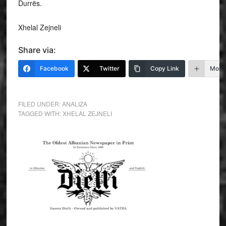
Durrës.
Xhelal Zejneli
Share via:
Facebook
Twitter
Copy Link
More
FILED UNDER:
ANALIZA
TAGGED WITH:
XHELAL ZEJNELI