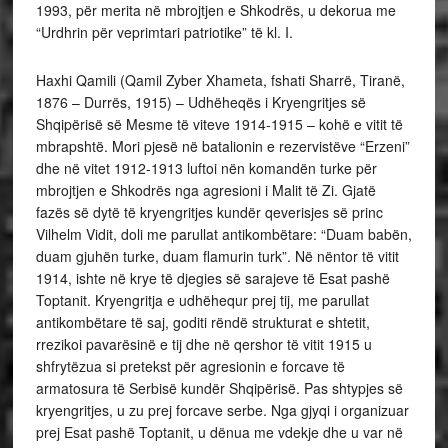
1993, për merita në mbrojtjen e Shkodrës, u dekorua me
“Urdhrin për veprimtari patriotike” të kl. I.
Haxhi Qamili (Qamil Zyber Xhameta, fshati Sharrë, Tiranë,
1876 – Durrës, 1915) – Udhëheqës i Kryengritjes së
Shqipërisë së Mesme të viteve 1914-1915 – kohë e vitit të
mbrapshtë. Mori pjesë në batalionin e rezervistëve “Erzeni”
dhe në vitet 1912-1913 luftoi nën komandën turke për
mbrojtjen e Shkodrës nga agresioni i Malit të Zi. Gjatë
fazës së dytë të kryengritjes kundër qeverisjes së princ
Vilhelm Vidit, doli me parullat antikombëtare: “Duam babën,
duam gjuhën turke, duam flamurin turk”. Në nëntor të vitit
1914, ishte në krye të djegies së sarajeve të Esat pashë
Toptanit. Kryengritja e udhëhequr prej tij, me parullat
antikombëtare të saj, goditi rëndë strukturat e shtetit,
rrezikoi pavarësinë e tij dhe në qershor të vitit 1915 u
shfrytëzua si pretekst për agresionin e forcave të
armatosura të Serbisë kundër Shqipërisë. Pas shtypjes së
kryengritjes, u zu prej forcave serbe. Nga gjyqi i organizuar
prej Esat pashë Toptanit, u dënua me vdekje dhe u var në