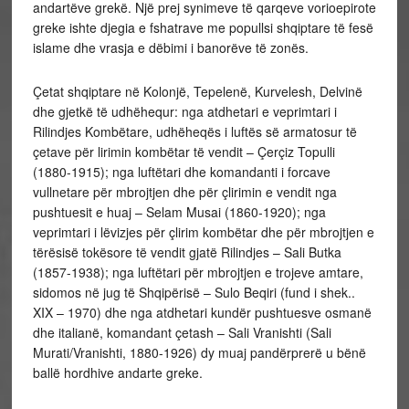
andartëve grekë. Një prej synimeve të qarqeve vorioepirote
greke ishte djegia e fshatrave me popullsi shqiptare të fesë
islame dhe vrasja e dëbimi i banorëve të zonës.
Çetat shqiptare në Kolonjë, Tepelenë, Kurvelesh, Delvinë
dhe gjetkë të udhëhequr: nga atdhetari e veprimtari i
Rilindjes Kombëtare, udhëheqës i luftës së armatosur të
çetave për lirimin kombëtar të vendit – Çerçiz Topulli
(1880-1915); nga luftëtari dhe komandanti i forcave
vullnetare për mbrojtjen dhe për çlirimin e vendit nga
pushtuesit e huaj – Selam Musai (1860-1920); nga
veprimtari i lëvizjes për çlirim kombëtar dhe për mbrojtjen e
tërësisë tokësore të vendit gjatë Rilindjes – Sali Butka
(1857-1938); nga luftëtari për mbrojtjen e trojeve amtare,
sidomos në jug të Shqipërisë – Sulo Beqiri (fund i shek..
XIX – 1970) dhe nga atdhetari kundër pushtuesve osmanë
dhe italianë, komandant çetash – Sali Vranishti (Sali
Murati/Vranishti, 1880-1926) dy muaj pandërprerë u bënë
ballë hordhive andarte greke.