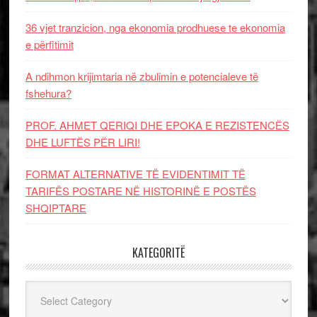
36 vjet tranzicion, nga ekonomia prodhuese te ekonomia
e përfitimit
A ndihmon krijimtaria në zbulimin e potencialeve të
fshehura?
PROF. AHMET QERIQI DHE EPOKA E REZISTENCЁS
DHE LUFTЁS PЁR LIRI!
FORMAT ALTERNATIVE TË EVIDENTIMIT TË
TARIFËS POSTARE NË HISTORINË E POSTËS
SHQIPTARE
KATEGORITË
Kategoritë