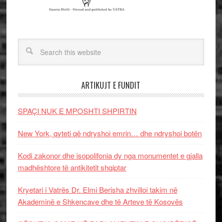
ARTIKUJT E FUNDIT
SPAÇI NUK E MPOSHTI SHPIRTIN
New York, qyteti që ndryshoi emrin… dhe ndryshoi botën
Kodi zakonor dhe isopolifonia dy nga monumentet e gjalla
madhështore të antikitetit shqiptar
Kryetari i Vatrës Dr. Elmi Berisha zhvilloi takim në
Akademinë e Shkencave dhe të Arteve të Kosovës