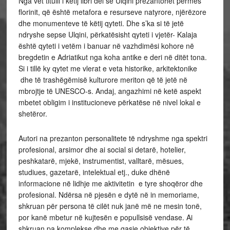
Nga vet titulli i këtij libri del se Ulqini prezantohet përmes
florinit, që është metafora e resurseve natyrore, njërëzore
dhe monumenteve të këtij qyteti. Dhe s’ka si të jetë
ndryshe sepse Ulqini, përkatësisht qyteti i vjetër- Kalaja
është qyteti i vetëm i banuar në vazhdimësi kohore në
bregdetin e Adriatikut nga koha antike e deri në ditët tona.
Si i tillë ky qytet me vlerat e veta historike, arkitektonike
dhe të trashëgëmisë kulturore meriton që të jetë në
mbrojtje të UNESCO-s. Andaj, angazhimi në ketë aspekt
mbetet obligim i institucioneve përkatëse në nivel lokal e
shetëror.
Autori na prezanton personalitete të ndryshme nga spektri
profesional, arsimor dhe ai social si detarë, hotelier,
peshkatarë, mjekë, instrumentist, valltarë, mësues,
studiues, gazetarë, intelektual etj., duke dhënë
informacione në lidhje me aktivitetin e tyre shoqëror dhe
profesional. Ndërsa në pjesën e dytë në in memoriame,
shkruan për persona të cilët nuk janë më ne mesin tonë,
por kanë mbetur në kujtesën e popullsisë vendase. Ai
shkruan pa komplekse dhe me qasje objektive për të