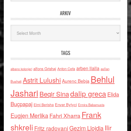
ARKIV
Arkiv
TAGS
arben llalla
alfons Grishaj
Anton Cefa
asllan
albano kolonjari
Behlul
Astrit Lulushi
Aurenc Bebja
Bushati
Jashari
dalip greca
Beqir Sina
Elida
Buçpapaj
Enver Bytyci
Elmi Berisha
Ermira Babamusta
Frank
Eugjen Merlika
Fahri Xharra
shkreli
Ilir
Gezim Llojdia
Fritz radovani