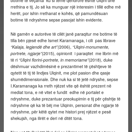
botime të veçanta ku si temë qendrore është Ulqini dhe
rrethina e tij. Jo së ka munguar një interesim i tillë edhe më
herët, por ishin rrethanat e kohës, që pamundësuan
botime të ndryshme sepse pasojat ishin evidente.
Në gamën e autorëve të cilët janë paraqitur me botime të
tilla bën pjesë edhe Ismet Karamanaga, i cili pas librave
“Kalaja, legjendë dhe art”(
2006),
“Ulqini-monumente,
portrete, ngjarje”
(2015), opinionit i paraqitet me librin më
të ri
“Ulqini florini-portrete, in memoriame”
(2018), duke
dëshmuar vazhdimësinë e prezantimet të çështjeve të
qytetit të tij të lindjes Ulqinit, me plot pasion dhe qasje
shumëdimensionale. Dhe nuk ka si të jetë ndryshe, sepse
I.Karamanaga ka rreth njëzet vite që është prezent në
mediat tona, e në vitet e fundit edhe në portalet e
ndryshme, duke prezantuar preokupimin e tij për çështje të
ndryshme që ka të bëj me Ulqinin, personat dhe ngjarje të
ndryshme, për këtë qytet me histori prej njëzet e pesë
shekujsh, nga ilirët e deri në ditët tona.