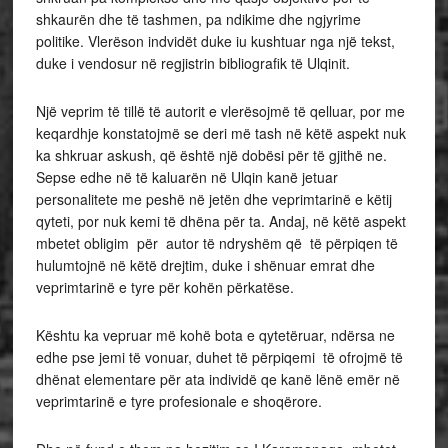
shkaurën dhe të tashmen, pa ndikime dhe ngjyrime
politike. Vlerëson indvidët duke iu kushtuar nga një tekst,
duke i vendosur në regjistrin bibliografik të Ulqinit.
Një veprim të tillë të autorit e vlerësojmë të qelluar, por me
keqardhje konstatojmë se deri më tash në këtë aspekt nuk
ka shkruar askush, që është një dobësi për të gjithë ne.
Sepse edhe në të kaluarën në Ulqin kanë jetuar
personalitete me peshë në jetën dhe veprimtarinë e këtij
qyteti, por nuk kemi të dhëna për ta. Andaj, në këtë aspekt
mbetet obligim për autor të ndryshëm që të përpiqen të
hulumtojnë në këtë drejtim, duke i shënuar emrat dhe
veprimtarinë e tyre për kohën përkatëse.
Kështu ka vepruar më kohë bota e qytetëruar, ndërsa ne
edhe pse jemi të vonuar, duhet të përpiqemi të ofrojmë të
dhënat elementare për ata individë qe kanë lënë emër në
veprimtarinë e tyre profesionale e shoqërore.