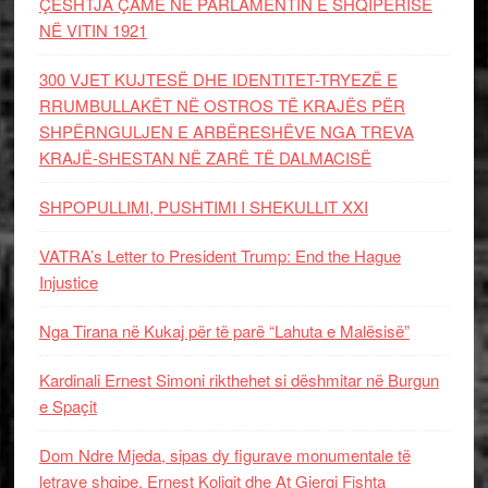
ÇËSHTJA ÇAME NË PARLAMENTIN E SHQIPËRISË
NË VITIN 1921
300 VJET KUJTESË DHE IDENTITET-TRYEZË E
RRUMBULLAKËT NË OSTROS TË KRAJËS PËR
SHPËRNGULJEN E ARBËRESHËVE NGA TREVA
KRAJË-SHESTAN NË ZARË TË DALMACISË
SHPOPULLIMI, PUSHTIMI I SHEKULLIT XXI
VATRA’s Letter to President Trump: End the Hague
Injustice
Nga Tirana në Kukaj për të parë “Lahuta e Malësisë”
Kardinali Ernest Simoni rikthehet si dëshmitar në Burgun
e Spaçit
Dom Ndre Mjeda, sipas dy figurave monumentale të
letrave shqipe, Ernest Koliqit dhe At Gjergj Fishta