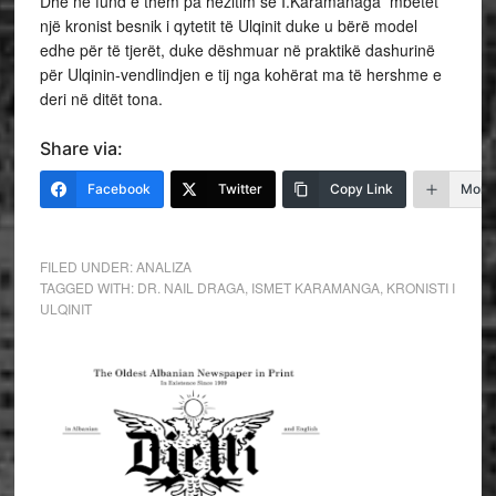
Dhe në fund e them pa hezitim se I.Karamanaga mbetet
një kronist besnik i qytetit të Ulqinit duke u bërë model
edhe për të tjerët, duke dëshmuar në praktikë dashurinë
për Ulqinin-vendlindjen e tij nga kohërat ma të hershme e
deri në ditët tona.
Share via:
Facebook
Twitter
Copy Link
More
FILED UNDER:
ANALIZA
TAGGED WITH:
DR. NAIL DRAGA
,
ISMET KARAMANGA
,
KRONISTI I
ULQINIT