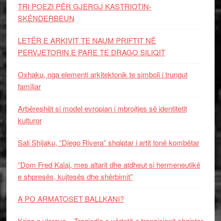
TRI POEZI PËR GJERGJ KASTRIOTIN-
SKËNDERBEUN
LETËR E ARKIVIT TE NAUM PRIFTIT NË
PERVJETORIN E PARE TE DRAGO SILIQIT
Oxhaku, nga elementi arkitektonik te simboli i trungut
familjar
Arbëreshët si model evropian i mbrojtjes së identitetit
kulturor
Sali Shijaku, “Diego Rivera” shqiptar i artit tonë kombëtar
“Dom Fred Kalaj, mes altarit dhe atdheut si hermeneutikë
e shpresës, kujtesës dhe shërbimit”
A PO ARMATOSET BALLKANI?
Kriza e vlerave – Tragjedia e vërtetë e tranzicionit shqiptar