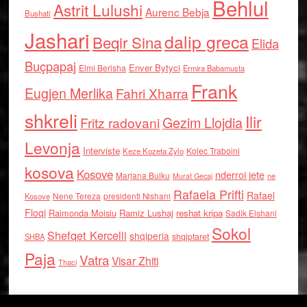
Behlul
Astrit Lulushi
Aurenc Bebja
Bushati
Jashari
dalip greca
Beqir Sina
Elida
Buçpapaj
Enver Bytyci
Elmi Berisha
Ermira Babamusta
Frank
Eugjen Merlika
Fahri Xharra
shkreli
Ilir
Gezim Llojdia
Fritz radovani
Levonja
Interviste
Kolec Traboini
Keze Kozeta Zylo
kosova
Kosove
nderroi jete
Marjana Bulku
ne
Murat Gecaj
Rafaela Prifti
Rafael
Nene Tereza
Kosove
presidenti Nishani
Floqi
Raimonda Moisiu
Ramiz Lushaj
reshat kripa
Sadik Elshani
Sokol
Shefqet Kercelli
shqiperia
shqiptaret
SHBA
Paja
Vatra
Visar Zhiti
Thaci