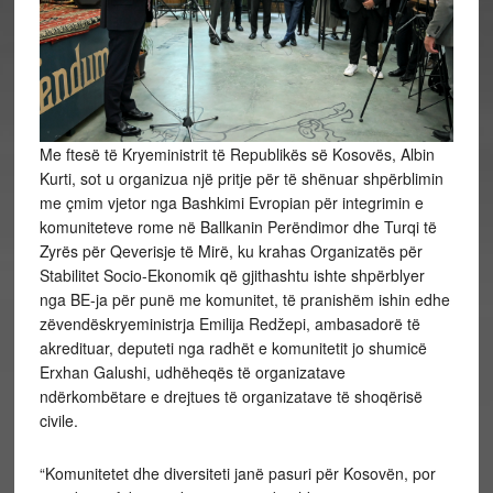
Me ftesë të Kryeministrit të Republikës së Kosovës, Albin
Kurti, sot u organizua një pritje për të shënuar shpërblimin
me çmim vjetor nga Bashkimi Evropian për integrimin e
komuniteteve rome në Ballkanin Perëndimor dhe Turqi të
Zyrës për Qeverisje të Mirë, ku krahas Organizatës për
Stabilitet Socio-Ekonomik që gjithashtu ishte shpërblyer
nga BE-ja për punë me komunitet, të pranishëm ishin edhe
zëvendëskryeministrja Emilija Redžepi, ambasadorë të
akredituar, deputeti nga radhët e komunitetit jo shumicë
Erxhan Galushi, udhëheqës të organizatave
ndërkombëtare e drejtues të organizatave të shoqërisë
civile.
“Komunitetet dhe diversiteti janë pasuri për Kosovën, por