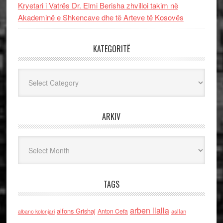
Kryetari i Vatrës Dr. Elmi Berisha zhvilloi takim në
Akademinë e Shkencave dhe të Arteve të Kosovës
KATEGORITË
Kategoritë
ARKIV
Arkiv
TAGS
arben llalla
alfons Grishaj
Anton Cefa
asllan
albano kolonjari