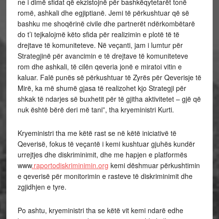
ne i dimë sfidat që ekzistojnë për bashkëqytetarët tonë
romë, ashkali dhe egjiptianë. Jemi të përkushtuar që së
bashku me shoqërinë civile dhe partnerët ndërkombëtarë
do t’i tejkalojmë këto sfida për realizimin e plotë të të
drejtave të komuniteteve. Në veçanti, jam i lumtur për
Strategjinë për avancimin e të drejtave të komuniteteve
rom dhe ashkali, të cilën qeveria jonë e miratoi vitin e
kaluar. Falë punës së përkushtuar të Zyrës për Qeverisje të
Mirë, ka më shumë gjasa të realizohet kjo Strategji për
shkak të ndarjes së buxhetit për të gjitha aktivitetet – gjë që
nuk është bërë deri më tani”, tha kryeministri Kurti.
Kryeministri tha me këtë rast se në këtë iniciativë të
Qeverisë, fokus të veçantë i kemi kushtuar gjuhës kundër
urrejtjes dhe diskriminimit, dhe me hapjen e platformës
www
.raportodiskriminimin.org
kemi dëshmuar përkushtimin
e qeverisë për monitorimin e rasteve të diskriminimit dhe
zgjidhjen e tyre.
Po ashtu, kryeministri tha se këtë vit kemi ndarë edhe