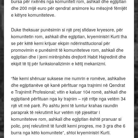
bursa për nxënës nga komuniteti rom, ashkali dhe egjiptian
dhe 200 mijë euro për qendrat arsimore ku mësojnë fëmijët
e këtyre komuniteteve.
Duke theksuar punësimin si një prej sfidave kryesore, për
komunitetin rom, ashkali dhe egjiptian, kryeministri Kurti tha
se për këtë kemi krijuar ekipin ndërinstitucional për
promovimin e punësimit të komuniteteve rom, ashkali dhe
egjiptian dhe i jemi mirënjohës drejtorit Habit Hajredinit dhe
ekipit të tij për funksionalizimin e këtij mekanizmi.
“Ne kemi shënuar suksese me numrin e romëve, ashkalive
dhe egjiptianëve që kanë përfituar nga trajnimi në Qendrat
e Trajnimit Profesional; vitin e kaluar 104 romë, ashkali dhe
egjiptianë përfituan nga ky trajnim – një rritje nga vetëm 34
një vit më parë. Po ashtu jemi të lumtur krahas raundin
paraprak të rekrutimit kur vetëm një pjesëtar i
komuniteteve rom, ashkali dhe egjiptian është pranuar si
polic, prej rekrutimit të fundit kemi progres, me 3 gra dhe 6
burra nga këto komunitete”, shtoi kryeministri Kurti.