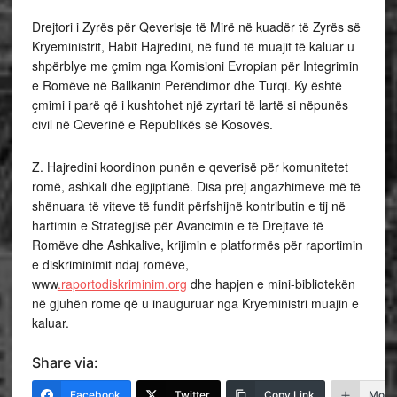
Drejtori i Zyrës për Qeverisje të Mirë në kuadër të Zyrës së
Kryeministrit, Habit Hajredini, në fund të muajit të kaluar u
shpërblye me çmim nga Komisioni Evropian për Integrimin
e Romëve në Ballkanin Perëndimor dhe Turqi. Ky është
çmimi i parë që i kushtohet një zyrtari të lartë si nëpunës
civil në Qeverinë e Republikës së Kosovës.
Z. Hajredini koordinon punën e qeverisë për komunitetet
romë, ashkali dhe egjiptianë. Disa prej angazhimeve më të
shënuara të viteve të fundit përfshijnë kontributin e tij në
hartimin e Strategjisë për Avancimin e të Drejtave të
Romëve dhe Ashkalive, krijimin e platformës për raportimin
e diskriminimit ndaj romëve,
www
.raportodiskriminim.org
dhe hapjen e mini-bibliotekën
në gjuhën rome që u inauguruar nga Kryeministri muajin e
kaluar.
Share via:
Facebook
Twitter
Copy Link
More