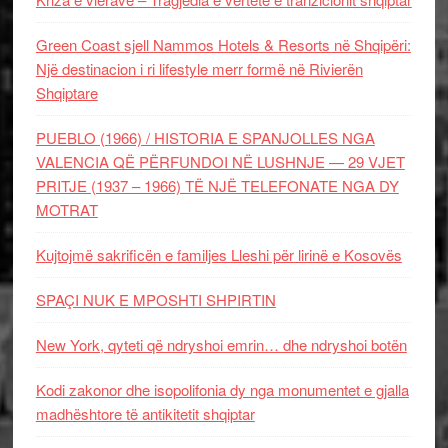
Green Coast sjell Nammos Hotels & Resorts në Shqipëri:
Një destinacion i ri lifestyle merr formë në Rivierën
Shqiptare
PUEBLO (1966) / HISTORIA E SPANJOLLES NGA
VALENCIA QË PËRFUNDOI NË LUSHNJE — 29 VJET
PRITJE (1937 – 1966) TË NJË TELEFONATE NGA DY
MOTRAT
Kujtojmë sakrificën e familjes Lleshi për lirinë e Kosovës
SPAÇI NUK E MPOSHTI SHPIRTIN
New York, qyteti që ndryshoi emrin… dhe ndryshoi botën
Kodi zakonor dhe isopolifonia dy nga monumentet e gjalla
madhështore të antikitetit shqiptar