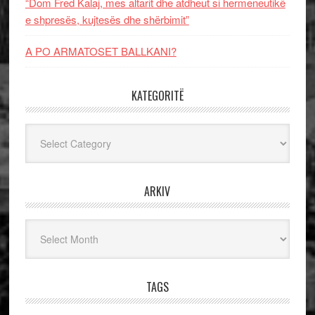
“Dom Fred Kalaj, mes altarit dhe atdheut si hermeneutikë
e shpresës, kujtesës dhe shërbimit”
A PO ARMATOSET BALLKANI?
KATEGORITË
Kategoritë
ARKIV
Arkiv
TAGS