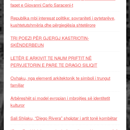
faqet e Giovanni Carlo Saraceni-t
Republika mbi interesat politike: sovraniteti i qytetarëve,
kushtetutshmëria dhe përgjegjësia shtetërore
TRI POEZI PËR GJERGJ KASTRIOTIN-
SKËNDERBEUN
LETËR E ARKIVIT TE NAUM PRIFTIT NË
PERVJETORIN E PARE TE DRAGO SILIQIT
Oxhaku, nga elementi arkitektonik te simboli i trungut
familjar
Arbëreshët si model evropian i mbrojtjes së identitetit
kulturor
Sali Shijaku, “Diego Rivera” shqiptar i artit tonë kombëtar