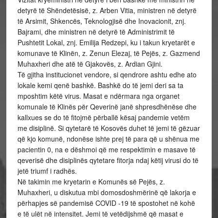
detyrë të Shëndetësisë, z. Arben Vitia, ministren në detyrë
të Arsimit, Shkencës, Teknologjisë dhe Inovacionit, znj.
Bajrami, dhe ministren në detyrë të Administrimit të
Pushtetit Lokal, znj. Emilija Redzepi, ku i takun kryetarët e
komunave të Klinën, z. Zenun Elezaj, të Pejës, z. Gazmend
Muhaxheri dhe atë të Gjakovës, z. Ardian Gjini.
Të gjitha institucionet vendore, si qendrore ashtu edhe ato
lokale kemi qenë bashkë. Bashkë do të jemi deri sa ta
mposhtim këtë virus. Masat e ndërmara nga organet
komunale të Klinës për Qeverinë janë shpresdhënëse dhe
kallxues se do të fitojmë përballë kësaj pandemie vetëm
me disiplinë. Si qytetarë të Kosovës duhet të jemi të gëzuar
që kjo komunë, ndonëse ishte prej të para që u shënua me
pacientin 0, na e dëshmoi që me respektimin e masave të
qeverisë dhe disiplinës qytetare fitorja ndaj këtij virusi do të
jetë triumf i radhës.
Në takimin me kryetarin e Komunës së Pejës, z.
Muhaxheri, u diskutua mbi domosdoshmërinë që lakorja e
përhapjes së pandemisë COVID -19 të spostohet në kohë
e të ulët në intensitet. Jemi të vetëdijshmë që masat e