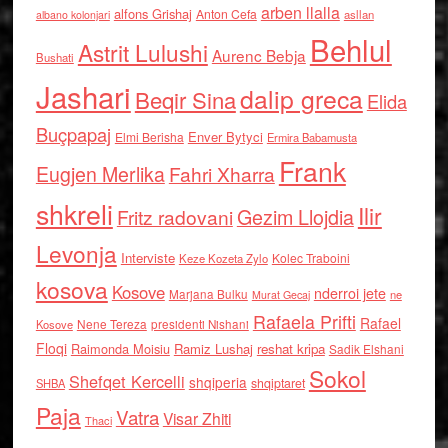
arben llalla
alfons Grishaj
Anton Cefa
asllan
albano kolonjari
Behlul
Astrit Lulushi
Aurenc Bebja
Bushati
Jashari
dalip greca
Beqir Sina
Elida
Buçpapaj
Enver Bytyci
Elmi Berisha
Ermira Babamusta
Frank
Eugjen Merlika
Fahri Xharra
shkreli
Ilir
Gezim Llojdia
Fritz radovani
Levonja
Interviste
Kolec Traboini
Keze Kozeta Zylo
kosova
Kosove
nderroi jete
Marjana Bulku
ne
Murat Gecaj
Rafaela Prifti
Rafael
Nene Tereza
Kosove
presidenti Nishani
Floqi
Raimonda Moisiu
Ramiz Lushaj
reshat kripa
Sadik Elshani
Sokol
Shefqet Kercelli
shqiperia
shqiptaret
SHBA
Paja
Vatra
Visar Zhiti
Thaci