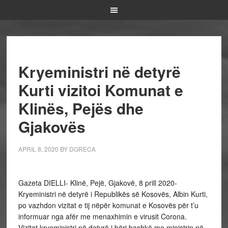
Kryeministri në detyrë
Kurti vizitoi Komunat e
Klinës, Pejës dhe
Gjakovës
APRIL 8, 2020
BY
DGRECA
Gazeta DIELLI- Klinë, Pejë, Gjakovë, 8 prill 2020-
Kryeministri në detyrë i Republikës së Kosovës, Albin Kurti,
po vazhdon vizitat e tij nëpër komunat e Kosovës për t’u
informuar nga afër me menaxhimin e virusit Corona.
Vizitat kryeministri në detyrë i bëri bashkë me ministrin në