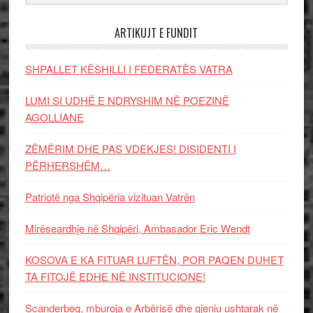
ARTIKUJT E FUNDIT
SHPALLET KËSHILLI I FEDERATËS VATRA
LUMI SI UDHË E NDRYSHIM NË POEZINË
AGOLLIANE
ZËMËRIM DHE PAS VDEKJES! DISIDENTI I
PËRHERSHËM…
Patriotë nga Shqipëria vizituan Vatrën
Mirëseardhje në Shqipëri, Ambasador Eric Wendt
KOSOVA E KA FITUAR LUFTËN, POR PAQEN DUHET
TA FITOJË EDHE NË INSTITUCIONE!
Scanderbeg, mburoja e Arbërisë dhe gjeniu ushtarak në