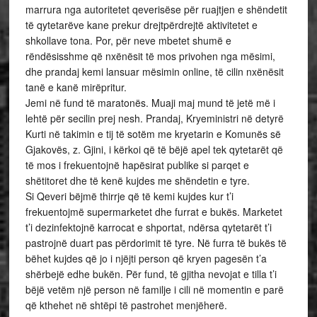
marrura nga autoritetet qeverisëse për ruajtjen e shëndetit
të qytetarëve kane prekur drejtpërdrejtë aktivitetet e
shkollave tona. Por, për neve mbetet shumë e
rëndësisshme që nxënësit të mos privohen nga mësimi,
dhe prandaj kemi lansuar mësimin online, të cilin nxënësit
tanë e kanë mirëpritur.
Jemi në fund të maratonës. Muaji maj mund të jetë më i
lehtë për secilin prej nesh. Prandaj, Kryeministri në detyrë
Kurti në takimin e tij të sotëm me kryetarin e Komunës së
Gjakovës, z. Gjini, i kërkoi që të bëjë apel tek qytetarët që
të mos i frekuentojnë hapësirat publike si parqet e
shëtitoret dhe të kenë kujdes me shëndetin e tyre.
Si Qeveri bëjmë thirrje që të kemi kujdes kur t’i
frekuentojmë supermarketet dhe furrat e bukës. Marketet
t’i dezinfektojnë karrocat e shportat, ndërsa qytetarët t’i
pastrojnë duart pas përdorimit të tyre. Në furra të bukës të
bëhet kujdes që jo i njëjti person që kryen pagesën t’a
shërbejë edhe bukën. Për fund, të gjitha nevojat e tilla t’i
bëjë vetëm një person në familje i cili në momentin e parë
që kthehet në shtëpi të pastrohet menjëherë.