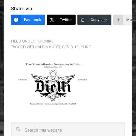
Share via:
Facebook
Twitter
Copy Link
More
FILED UNDER:
KRONIKE
TAGGED WITH:
ALBIN KURTI
,
COVID-19
,
KLINE