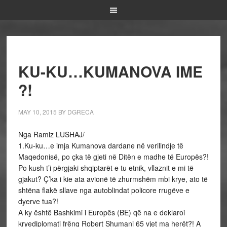
KU-KU…KUMANOVA IME
?!
MAY 10, 2015
BY
DGRECA
Nga Ramiz LUSHAJ/
1.Ku-ku…e imja Kumanova dardane në verilindje të
Maqedonisë, po çka të gjeti në Ditën e madhe të Europës?!
Po kush t’i përgjaki shqiptarët e tu etnik, vllaznit e mi të
gjakut? Ç’ka i kie ata avionë të zhurmshëm mbi krye, ato të
shtëna flakë sllave nga autoblindat policore rrugëve e
dyerve tua?!
A ky është Bashkimi i Europës (BE) që na e deklaroi
kryediplomati frëng Robert Shumani 65 vjet ma herët?! A