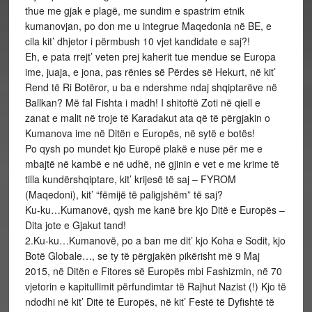
thue me gjak e plagë, me sundim e spastrim etnik
kumanovjan, po don me u integrue Maqedonia në BE, e
cila kit’ dhjetor i përmbush 10 vjet kandidate e saj?!
Eh, e pata rrejt’ veten prej kaherit tue mendue se Europa
ime, juaja, e jona, pas rënies së Përdes së Hekurt, në kit’
Rend të Ri Botëror, u ba e ndershme ndaj shqiptarëve në
Ballkan? Më fal Fishta i madh! I shitoftë Zoti në qiell e
zanat e malit në troje të Karadakut ata që të përgjakin o
Kumanova ime në Ditën e Europës, në sytë e botës!
Po qysh po mundet kjo Europë plakë e nuse për me e
mbajtë në kambë e në udhë, në gjinin e vet e me krime të
tilla kundërshqiptare, kit’ krijesë të saj – FYROM
(Maqedoni), kit’ “fëmijë të paligjshëm” të saj?
Ku-ku…Kumanovë, qysh me kanë bre kjo Ditë e Europës –
Dita jote e Gjakut tand!
2.Ku-ku…Kumanovë, po a ban me dit’ kjo Koha e Sodit, kjo
Botë Globale…, se ty të përgjakën pikërisht më 9 Maj
2015, në Ditën e Fitores së Europës mbi Fashizmin, në 70
vjetorin e kapitullimit përfundimtar të Rajhut Nazist (!) Kjo të
ndodhi në kit’ Ditë të Europës, në kit’ Festë të Dyfishtë të