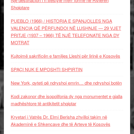
Një destinacion i ri lifestyle merr formë në Rivierën
Shqiptare
PUEBLO (1966) / HISTORIA E SPANJOLLES NGA
VALENCIA QË PËRFUNDOI NË LUSHNJE — 29 VJET
PRITJE (1937 – 1966) TË NJË TELEFONATE NGA DY
MOTRAT
Kujtojmë sakrificën e familjes Lleshi për lirinë e Kosovës
SPAÇI NUK E MPOSHTI SHPIRTIN
New York, qyteti që ndryshoi emrin… dhe ndryshoi botën
Kodi zakonor dhe isopolifonia dy nga monumentet e gjalla
madhështore të antikitetit shqiptar
Kryetari i Vatrës Dr. Elmi Berisha zhvilloi takim në
Akademinë e Shkencave dhe të Arteve të Kosovës