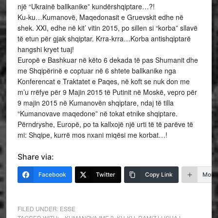
një “Ukrainë ballkanike” kundërshqiptare…?!
Ku-ku…Kumanovë, Maqedonasit e Gruevskit edhe në
shek. XXI, edhe në kit’ vitin 2015, po sillen si “korba” sllavë
të etun për gjak shqiptar. Krra-krra…Korba antishqiptarë
hangshi kryet tuaj!
Europë e Bashkuar në këto 6 dekada të pas Shumanit dhe
me Shqipërinë e coptuar në 6 shtete ballkanike nga
Konferencat e Traktatet e Paqes, në koft se nuk don me
m’u rrëfye për 9 Majin 2015 të Putinit në Moskë, vepro për
9 majin 2015 në Kumanovën shqiptare, ndaj të tilla
“Kumanovave maqedone” në tokat etnike shqiptare.
Përndryshe, Europë, po ta kallxojë një urti të të parëve të
mi: Shqipe, kurrë mos nxani miqësi me korbat…!
Share via:
Facebook
Twitter
Copy Link
More
FILED UNDER:
ESSE
TAGGED WITH:
...KUMANOVA IME ?
,
KU-KU
,
RAMIZ LUSHAJ