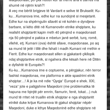
shumë në njërin krah?!
A veç me bërtit brigjeve të Vardarit e selive të Brukselit: Ku-
ku…Kumanova ime, edhe kur na sundojnë si mesjetarë.
Edhe kur na shpërngulin sllavët si në kohën e dyndjeve
barbare, si këto ditë në Kumanovën etnike shqiptare, ku
realisht shqiptarët kapin rreth 40 përqind e maqedonasit
nja 50 përqind e pakica e mbetun janë serbë, turq, romë,
vllehë, etj. Kumani (ova) është sllave, maqedonase, po aq
sa mund të jetë i tillë dhe fshati i madh Kumani në rrethin e
Fierit. Edhe kur maqedonasit sillen si gjakatarë çikllopik
ndaj shqiptarëve etnik, si ngahera dhe kësah here në Ditën
e dyfishtë të Europës?!
Ku-ku…Kumanova ime e coptueme, e përgjakur, nën terror
fashist maqedonas, me platforma e akte spastrimi etnik
shqiptar…! A je ka më ndie “Qyqja” Europë e shek. XXI,
“veza” jote e paligjshme Maqedoni (me problematika të
hapuna me fqinjtë për emrin, flamurin, fenë, tokat…) nuk
mund të rritet në truallin etnik shqiptar e nga shqiptarët
etnikë duke krijue Kumanova të gjakut shqiptar nëpër
Maqedoni, duke e kthye Maqedoninë edhe shqiptare në