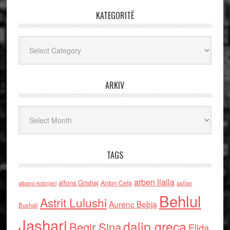
KATEGORITË
Kategoritë
ARKIV
Arkiv
TAGS
arben llalla
alfons Grishaj
Anton Cefa
asllan
albano kolonjari
Behlul
Astrit Lulushi
Aurenc Bebja
Bushati
Jashari
dalip greca
Beqir Sina
Elida