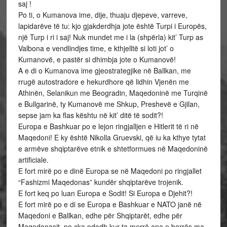
saj !
Po ti, o Kumanova ime, dije, thuaju djepeve, varreve,
lapidarëve të tu: kjo gjakderdhja jote është Turpi i Europës,
një Turp i ri i saj! Nuk mundet me i la (shpërla) kit’ Turp as
Valbona e vendlindjes time, e kthjelltë si loti jot’ o
Kumanovë, e pastër si dhimbja jote o Kumanovë!
A e di o Kumanova ime gjeostrategjike në Ballkan, me
rrugë autostradore e hekurdhore që lidhin Vjenën me
Athinën, Selanikun me Beogradin, Maqedoninë me Turqinë
e Bullgarinë, ty Kumanovë me Shkup, Preshevë e Gjilan,
sepse jam ka flas kështu në kit’ ditë të sodit?!
Europa e Bashkuar po e lejon ringjalljen e Hitlerit të ri në
Maqedoni! E ky është Nikolla Gruevski, që iu ka kthye tytat
e armëve shqiptarëve etnik e shtetformues në Maqedoninë
artificiale.
E fort mirë po e dinë Europa se në Maqedoni po ringjallet
“Fashizmi Maqedonas” kundër shqiptarëve trojenik.
E fort keq po luan Europa e Sodit! Si Europa e Djehit?!
E fort mirë po e di se Europa e Bashkuar e NATO janë në
Maqedoni e Ballkan, edhe për Shqiptarët, edhe për
Maqedonasit, po çka ndodh kur ta merrë ana e barrës ma