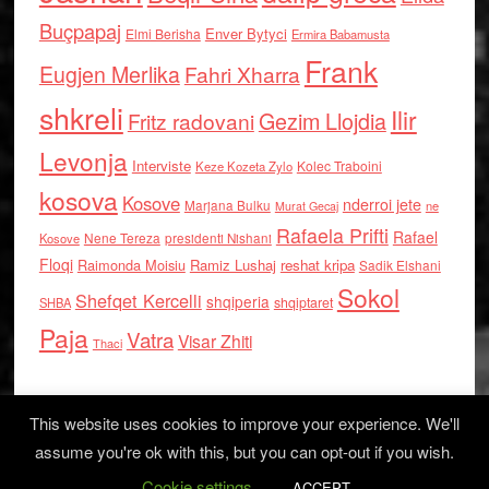
Buçpapaj
Enver Bytyci
Elmi Berisha
Ermira Babamusta
Frank
Eugjen Merlika
Fahri Xharra
shkreli
Ilir
Gezim Llojdia
Fritz radovani
Levonja
Interviste
Kolec Traboini
Keze Kozeta Zylo
kosova
Kosove
nderroi jete
Marjana Bulku
ne
Murat Gecaj
Rafaela Prifti
Rafael
Nene Tereza
Kosove
presidenti Nishani
Floqi
Raimonda Moisiu
Ramiz Lushaj
reshat kripa
Sadik Elshani
Sokol
Shefqet Kercelli
shqiperia
shqiptaret
SHBA
Paja
Vatra
Visar Zhiti
Thaci
This website uses cookies to improve your experience. We'll
assume you're ok with this, but you can opt-out if you wish.
Cookie settings
Log in
ACCEPT