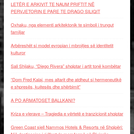
LETËR E ARKIVIT TE NAUM PRIFTIT NË
PERVJETORIN E PARE TE DRAGO SILIQIT
Oxhaku, nga elementi arkitektonik te simboli i trungut
familjar
Arbëreshët si model evropian i mbrojtjes së identitetit
kulturor
Sali Shijaku, “Diego Rivera” shqiptar i artit tonë kombëtar
“Dom Fred Kalaj, mes altarit dhe atdheut si hermeneutikë
e shpresës, kujtesës dhe shërbimit”
A PO ARMATOSET BALLKANI?
Kriza e vlerave – Tragjedia e vërtetë e tranzicionit shqiptar
Green Coast sjell Nammos Hotels & Resorts në Shqipëri: