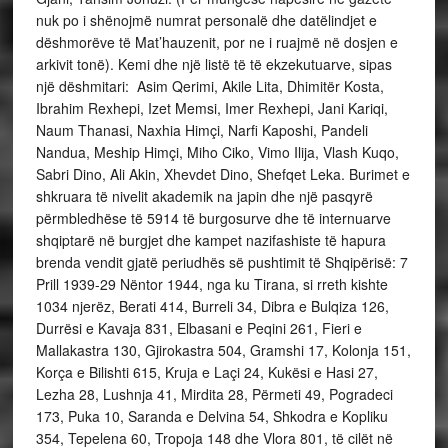
nuk po i shënojmë numrat personalë dhe datëlindjet e
dëshmorëve të Mat’hauzenit, por ne i ruajmë në dosjen e
arkivit tonë). Kemi dhe një listë të të ekzekutuarve, sipas
një dëshmitari: Asim Qerimi, Akile Lita, Dhimitër Kosta,
Ibrahim Rexhepi, Izet Memsi, Imer Rexhepi, Jani Kariqi,
Naum Thanasi, Naxhia Himçi, Narfi Kaposhi, Pandeli
Nandua, Meship Himçi, Miho Ciko, Vimo Ilija, Vlash Kuqo,
Sabri Dino, Ali Akin, Xhevdet Dino, Shefqet Leka. Burimet e
shkruara të nivelit akademik na japin dhe një pasqyrë
përmbledhëse të 5914 të burgosurve dhe të internuarve
shqiptarë në burgjet dhe kampet nazifashiste të hapura
brenda vendit gjatë periudhës së pushtimit të Shqipërisë: 7
Prill 1939-29 Nëntor 1944, nga ku Tirana, si rreth kishte
1034 njerëz, Berati 414, Burreli 34, Dibra e Bulqiza 126,
Durrësi e Kavaja 831, Elbasani e Peqini 261, Fieri e
Mallakastra 130, Gjirokastra 504, Gramshi 17, Kolonja 151,
Korça e Bilishti 615, Kruja e Laçi 24, Kukësi e Hasi 27,
Lezha 28, Lushnja 41, Mirdita 28, Përmeti 49, Pogradeci
173, Puka 10, Saranda e Delvina 54, Shkodra e Kopliku
354, Tepelena 60, Tropoja 148 dhe Vlora 801, të cilët në