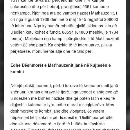
1011 kampe të varuar përqëndrimi dhe 114 kampe
shfarosëse dhe për hebrej, pra gjithsej 2351 kampe e
nënkampe. Njëri nga ata qe vampiri nazist i Mathauzenit, i
cili nga 8 gushti 1938 deri më 5 maj 1945 regjistroi 206000
të internuar. Nga ky numër mbetën gjallë, sidomos ata që
u sollën këtu kohët e fundit, 66534 (64800 meshkuj e 1734
femra). Mbijetuan nga kampi i përqëndrimit të Mat’hauzenit
vetëm 23 shqiptarë. Ka objekte të të internuarve, pllaka
përjetuese, monumente atje dhe në Shqipëri.
Edhe Dëshmorët e Mat’hauzenit janë në kujtesën e
kombit
Në një pllakë mermeri, përbri furrave të krematoriumit janë
shënuar, krahas emrave të tjerë, nga vendet e shteteve që
u ndeshën me bishën naziste dhe që patën fatin e keq të
digjeshin kufomat e tyre, edhe emrat e shqiptarëve. Mes
dëshmorëve të kombit janë dhe vlonjatët. Jo vetëm
nëpërmjet këtij shkrimi për lexuesit e “Diellit” por përditë
dhe sikurse dëshmorët e tjerë të Luftës Antifashiste