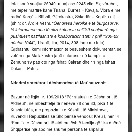
total kanë vuajtur 26940 muaj ose 2245 vite. Siç vërehet,
më tepër martirë kanë Tirana, Durrës – Kavaja, Vlora e me
radhë Korçë – Bilishti, Gjirokastra, Shkodër – Kopliku etj.
(shih: dr. Arqile Veshi, “
Qëndresa heroike e të burgosurve,
të internuarve dhe të ekzekutuarve politikë shqiptarë nga
pushtuesit nazifashistë e kolaboracionistët: 7 prill 1939-29
nëntor 1944
”, Tiranë, Ilar, 2014, 308 faqe me foto).
Gjithashtu, kemi informacion të besueshëm dokumentar, se
vetëm nga Mallakastra janë shfarosur në kampin e
Zemunit 19 patriotë nga fshati Cakran dhe 11 nga fshati
Dukas – Patos.
Nderimi shtetëror i dëshmorëve të Mat’hauzenit
Bazuar në ligjin nr. 109/2018 “Për statusin e Dëshmorit të
Atdheut”, në mbështetje të neneve 78 dhe 83, pika 1 të
Kushtetutës, me propozimin e Këshillit të Ministrave,
Kuvendi i Republikës së Shqipërisë vendosi: Kreu I, neni 4
“Familje e Dëshmorit të atdheut është familja që i ka dhënë
Shqipërisë një apo më shumë persona të shpallur