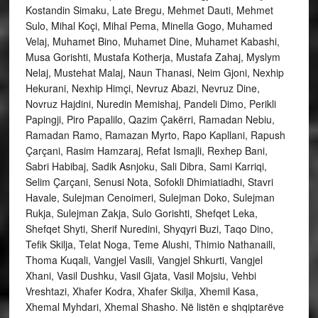
Kostandin Simaku, Late Bregu, Mehmet Dauti, Mehmet
Sulo, Mihal Koçi, Mihal Pema, Minella Gogo, Muhamed
Velaj, Muhamet Bino, Muhamet Dine, Muhamet Kabashi,
Musa Gorishti, Mustafa Kotherja, Mustafa Zahaj, Myslym
Nelaj, Mustehat Malaj, Naun Thanasi, Neim Gjoni, Nexhip
Hekurani, Nexhip Himçi, Nevruz Abazi, Nevruz Dine,
Novruz Hajdini, Nuredin Memishaj, Pandeli Dimo, Perikli
Papingji, Piro Papalilo, Qazim Çakërri, Ramadan Nebiu,
Ramadan Ramo, Ramazan Myrto, Rapo Kapllani, Rapush
Çarçani, Rasim Hamzaraj, Refat Ismajli, Rexhep Bani,
Sabri Habibaj, Sadik Asnjoku, Sali Dibra, Sami Karriqi,
Selim Çarçani, Senusi Nota, Sofokli Dhimiatiadhi, Stavri
Havale, Sulejman Cenoimeri, Sulejman Doko, Sulejman
Rukja, Sulejman Zakja, Sulo Gorishti, Shefqet Leka,
Shefqet Shyti, Sherif Nuredini, Shyqyri Buzi, Taqo Dino,
Tefik Skilja, Telat Noga, Teme Alushi, Thimio Nathanaili,
Thoma Kuqali, Vangjel Vasili, Vangjel Shkurti, Vangjel
Xhani, Vasil Dushku, Vasil Gjata, Vasil Mojsiu, Vehbi
Vreshtazi, Xhafer Kodra, Xhafer Skilja, Xhemil Kasa,
Xhemal Myhdari, Xhemal Shasho. Në listën e shqiptarëve