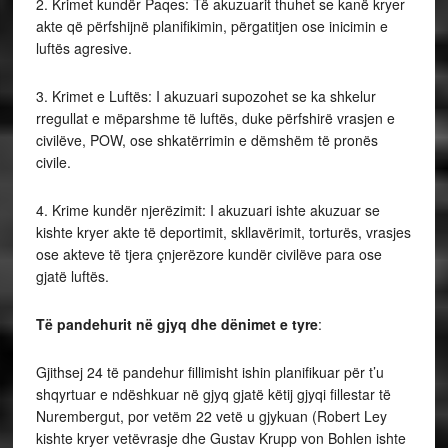
2. Krimet kundër Paqes: Të akuzuarit thuhet se kanë kryer
akte që përfshijnë planifikimin, përgatitjen ose inicimin e
luftës agresive.
3. Krimet e Luftës: I akuzuari supozohet se ka shkelur
rregullat e mëparshme të luftës, duke përfshirë vrasjen e
civilëve, POW, ose shkatërrimin e dëmshëm të pronës
civile.
4. Krime kundër njerëzimit: I akuzuari ishte akuzuar se
kishte kryer akte të deportimit, skllavërimit, torturës, vrasjes
ose akteve të tjera çnjerëzore kundër civilëve para ose
gjatë luftës.
Të pandehurit në gjyq dhe dënimet e tyre
:
Gjithsej 24 të pandehur fillimisht ishin planifikuar për t’u
shqyrtuar e ndëshkuar në gjyq gjatë këtij gjyqi fillestar të
Nurembergut, por vetëm 22 vetë u gjykuan (Robert Ley
kishte kryer vetëvrasje dhe Gustav Krupp von Bohlen ishte