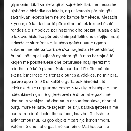
gjymtonin. Libri ka vlera që shkojnë tek libri, me mesazhe
njohëse e historike sa lokale, aq universale për ata që u
sakrifikuan lebetitshëm në ato kampe famëkeqe. Mesazhi
kryesor, që ka dashur të përcjell autori tek lexuesi është
rëndësia e simboleve për historinë dhe brezat, ruajtja gjallë
e fakteve historike për edukimin patriotik dhe urrejtjen ndaj
individëve skizofrenikë, kushdo qofshin ata e ngado
shfaqen me atë barbari, që s’ka tragjedian të përshkruaj.
Autori i bën apel kujtesë qytetare që të mos harrojmë të
keqen më poshtëruese dhe torturuese ndaj njerëzimit
ndodhur në këtë planet. Nuk mundemi t’i rrëfejmë ato
skena lemeritëse në trenat e punës a vdekjes, në miniera,
gurore apo në 186 shkallët e gurta pakthimërisht të
vdekjes, duke i ngjitur me peshë 50-60 kg mbi shpinë, me
ndëshkimet nga më çnjerëzoret në dhomat e gazit, në
dhomat e vdekjes, në dhomat e eksperimenteve, dhomat
burg, mure të lartë, të lagësht, të zinj, baraka fjetoresh me
numra rendorë, labirinthe pafund, imazhe të frikshme,
ankthembushur, ku çdo objekt mbart një histori tmerri.
Vetëm në dhomat e gazit në kampin e Mat’hauzenit u