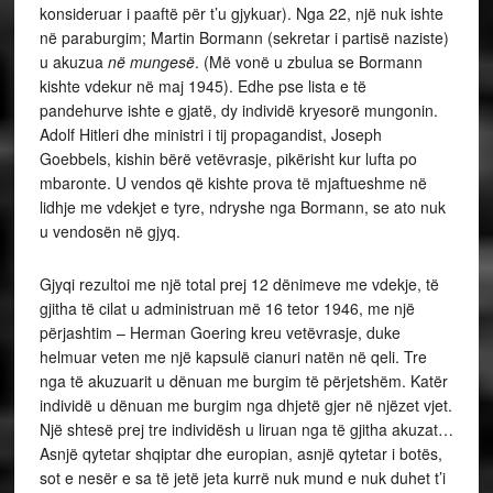
konsideruar i paaftë për t’u gjykuar). Nga 22, një nuk ishte
në paraburgim; Martin Bormann (sekretar i partisë naziste)
u akuzua
në mungesë
. (Më vonë u zbulua se Bormann
kishte vdekur në maj 1945). Edhe pse lista e të
pandehurve ishte e gjatë, dy individë kryesorë mungonin.
Adolf Hitleri dhe ministri i tij propagandist, Joseph
Goebbels, kishin bërë vetëvrasje, pikërisht kur lufta po
mbaronte. U vendos që kishte prova të mjaftueshme në
lidhje me vdekjet e tyre, ndryshe nga Bormann, se ato nuk
u vendosën në gjyq.
Gjyqi rezultoi me një total prej 12 dënimeve me vdekje, të
gjitha të cilat u administruan më 16 tetor 1946, me një
përjashtim – Herman Goering kreu vetëvrasje, duke
helmuar veten me një kapsulë cianuri natën në qeli. Tre
nga të akuzuarit u dënuan me burgim të përjetshëm. Katër
individë u dënuan me burgim nga dhjetë gjer në njëzet vjet.
Një shtesë prej tre individësh u liruan nga të gjitha akuzat…
Asnjë qytetar shqiptar dhe europian, asnjë qytetar i botës,
sot e nesër e sa të jetë jeta kurrë nuk mund e nuk duhet t’i