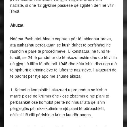
nazistë, si dhe 12 gjykime pasuese që zgjatën deri në vitin
1948.
Akuzat
Ndërsa Pushtetet Aleate vepruan për të mbledhur prova,
ata gjithashtu përcaktuan se kush duhet të përfshihej në
raundin e parë të procedimeve. U konstatua, në fund të
fundit, se 24 të pandehur do të akuzoheshin dhe do të vinin
në gjyq në fillim të nëntorit 1945 dhe këta ishin disa nga më
të njohurit e kriminelëve të luftës të nazistëve. I akuzuari do
të paditet për një apo më shumë akuza:
1. Krimet e komplotit: I akuzuari u pretendua se kishte
marrë pjesë në krijimin dhe / ose zbatimin e një plani të
përbashkët ose komplot për të ndihmuar ata që ishin
përgjegjës për ekzekutimin e një plani të përbashkët,
qëllimi i të cilit përfshinte krime kundër paqes.