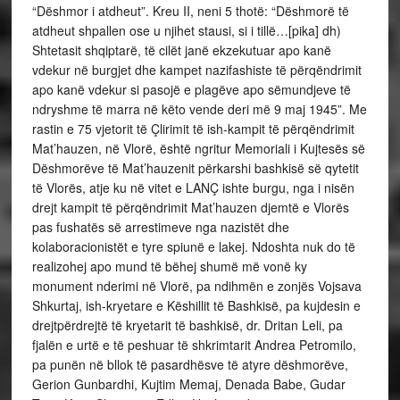
“Dëshmor i atdheut”. Kreu II, neni 5 thotë: “Dëshmorë të
atdheut shpallen ose u njihet stausi, si i tillë…[pika] dh)
Shtetasit shqiptarë, të cilët janë ekzekutuar apo kanë
vdekur në burgjet dhe kampet nazifashiste të përqëndrimit
apo kanë vdekur si pasojë e plagëve apo sëmundjeve të
ndryshme të marra në këto vende deri më 9 maj 1945”. Me
rastin e 75 vjetorit të Çlirimit të ish-kampit të përqëndrimit
Mat’hauzen, në Vlorë, është ngritur Memoriali i Kujtesës së
Dëshmorëve të Mat’hauzenit përkarshi bashkisë së qytetit
të Vlorës, atje ku në vitet e LANÇ ishte burgu, nga i nisën
drejt kampit të përqëndrimit Mat’hauzen djemtë e Vlorës
pas fushatës së arrestimeve nga nazistët dhe
kolaboracionistët e tyre spiunë e lakej. Ndoshta nuk do të
realizohej apo mund të bëhej shumë më vonë ky
monument nderimi në Vlorë, pa ndihmën e zonjës Vojsava
Shkurtaj, ish-kryetare e Këshillit të Bashkisë, pa kujdesin e
drejtpërdrejtë të kryetarit të bashkisë, dr. Dritan Leli, pa
fjalën e urtë e të peshuar të shkrimtarit Andrea Petromilo,
pa punën në bllok të pasardhësve të atyre dëshmorëve,
Gerion Gunbardhi, Kujtim Memaj, Denada Babe, Gudar