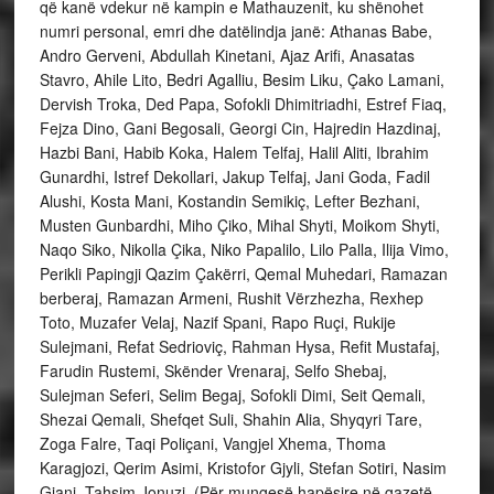
që kanë vdekur në kampin e Mathauzenit, ku shënohet
numri personal, emri dhe datëlindja janë: Athanas Babe,
Andro Gerveni, Abdullah Kinetani, Ajaz Arifi, Anasatas
Stavro, Ahile Lito, Bedri Agalliu, Besim Liku, Çako Lamani,
Dervish Troka, Ded Papa, Sofokli Dhimitriadhi, Estref Fiaq,
Fejza Dino, Gani Begosali, Georgi Cin, Hajredin Hazdinaj,
Hazbi Bani, Habib Koka, Halem Telfaj, Halil Aliti, Ibrahim
Gunardhi, Istref Dekollari, Jakup Telfaj, Jani Goda, Fadil
Alushi, Kosta Mani, Kostandin Semikiç, Lefter Bezhani,
Musten Gunbardhi, Miho Çiko, Mihal Shyti, Moikom Shyti,
Naqo Siko, Nikolla Çika, Niko Papalilo, Lilo Palla, Ilija Vimo,
Perikli Papingji Qazim Çakërri, Qemal Muhedari, Ramazan
berberaj, Ramazan Armeni, Rushit Vërzhezha, Rexhep
Toto, Muzafer Velaj, Nazif Spani, Rapo Ruçi, Rukije
Sulejmani, Refat Sedrioviç, Rahman Hysa, Refit Mustafaj,
Farudin Rustemi, Skënder Vrenaraj, Selfo Shebaj,
Sulejman Seferi, Selim Begaj, Sofokli Dimi, Seit Qemali,
Shezai Qemali, Shefqet Suli, Shahin Alia, Shyqyri Tare,
Zoga Falre, Taqi Poliçani, Vangjel Xhema, Thoma
Karagjozi, Qerim Asimi, Kristofor Gjyli, Stefan Sotiri, Nasim
Gjani, Tahsim Jonuzi. (Për mungesë hapësire në gazetë