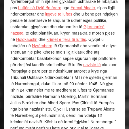
Nyrëmbergut ishin një seri gjykatash ushtarake të mbajtura
pas
Luftës së Dytë Botërore
nga
Forcat Aleate
, sipas ligjit
ndërkombëtar dhe
ligjeve të luftës
dhe u bënë për ndjekjen
penale të anëtarëve të shquar të udhëheqjes politike,
ushtarake, gjyqësore dhe ekonomike të
Gjermanisë
naziste
, të cilët planifikuan, kryen masakra e morën pjesë
në
Holokaustin
dhe
krimet e tjera të luftës
. Gjyqet u
mbajtën në
Nyrëmberg
të Gjermanisë dhe vendimet e tyre
shënuan një pikë kthese midis ligjit klasik dhe atij
ndërkombëtar bashkëkohor, sepse siguruan një platformë
për drejtësi kundër kriminelëve të luftës
naziste të
akuzuar.
Përpjekja e parë për të ndëshkuar autorët u krye nga
Tribunali Ushtarak Ndërkombëtar (IMT) në qytetin gjerman
të Nurembergut, duke filluar më 20 nëntor 1945. Në gjyq
ishin 24 kriminelët më të mëdhenj të luftës të Gjermanisë
naziste, përfshirë Hermann Goering, Martin Bormann,
Julius Streicher dhe Albert Speer. Pas Çlirimit të Europës
nga bisha nazifashiste, Gjyqi i Ushtrisë së Trupave Aleate
të Nurenbergut përfundimisht, dënoi me vdekje 12
kriminelët nazistë. Kështu që termi “gjykim i Nurembergut”
përfundimisht përfshiu këtë gjyq origjinal të liderëve