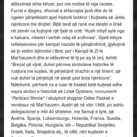
skllavërisë ishte kthyer, por me motive të reja raciste.
Furrat e djegies, dhomat e shfarosjes janë dhe do të
ngelen përjetësisht apel historik botëror i Kujtesës së Jetës
njerëzore me dinjitet. Bijtë tanë që ranë me idealin e lirisë
në zemër na kujtojnë një fjalë të urtë: “Kush mbyll sytë nga
e kaluara, mbetet i verbër ndaj së ardhmes”. Gjatë këtyre
refleksioneve për kampet naziste të përqëndrimit, gjykojmë
se jo vetëm lajtmotivi i librit, por i Kampit të Zi të
Mat’hauzenit dhe si vëllezërve të tij po aq të zinj, është:
“Brezat që vijnë, duhet përmes simboleve historike të
ruajtura me kujdes, të përjetojnë imazhin e një tmerri, që
nuk duhet ta përjetojë në asnjë çast bota njerëzore”.
Ndërkohë, përherë na e ruan të freskët këtë kujtesë edhe
vepra simbol e historisë së Lirisë Qytetare, monumenti
“
Partizani fitimtar
” i skulptorit shqiptar Odise Paskali e
vendosur në Mat’hauzen, Austri që në vitin 1968, po ashtu
delegacionet e mbi 40 shteteve, me flamujt e tyre, që
Austria, Spanja, Luksemburgu, Holanda, Franca, Suedia,
Belgjika, Polonia, Hungaria, ish – Republikat Sovjetike,
Izraeli, Italia, Shqipëria etj., të cilët, nën kujdesin e