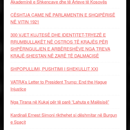
Akademinë e Shkencave dhe të Arteve të Kosovës
ÇËSHTJA ÇAME NË PARLAMENTIN E SHQIPËRISË
NË VITIN 1921
300 VJET KUJTESË DHE IDENTITET-TRYEZË E
RRUMBULLAKËT NË OSTROS TË KRAJËS PËR
SHPËRNGULJEN E ARBËRESHËVE NGA TREVA
KRAJË-SHESTAN NË ZARË TË DALMACISË
SHPOPULLIMI, PUSHTIMI I SHEKULLIT XXI
VATRA’s Letter to President Trump: End the Hague
Injustice
Nga Tirana në Kukaj për të parë “Lahuta e Malësisë”
Kardinali Ernest Simoni rikthehet si dëshmitar në Burgun
e Spaçit