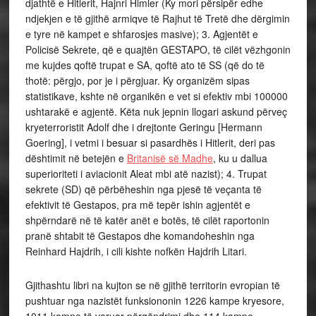
djathtë e Hitlerit, Hajnri Himler (Ky mori përsipër edhe
ndjekjen e të gjithë armiqve të Rajhut të Tretë dhe dërgimin
e tyre në kampet e shfarosjes masive); 3. Agjentët e
Policisë Sekrete, që e quajtën GESTAPO, të cilët vëzhgonin
me kujdes qoftë trupat e SA, qoftë ato të SS (që do të
thotë: përgjo, por je i përgjuar. Ky organizëm sipas
statistikave, kshte në organikën e vet si efektiv mbi 100000
ushtarakë e agjentë. Këta nuk jepnin llogari askund përveç
kryeterroristit Adolf dhe i drejtonte Geringu [Hermann
Goering], i vetmi i besuar si pasardhës i Hitlerit, deri pas
dështimit në betejën e
Britanisë së Madhe
, ku u dallua
superioriteti i aviacionit Aleat mbi atë nazist); 4. Trupat
sekrete (SD) që përbëheshin nga pjesë të veçanta të
efektivit të Gestapos, pra më tepër ishin agjentët e
shpërndarë në të katër anët e botës, të cilët raportonin
pranë shtabit të Gestapos dhe komandoheshin nga
Reinhard Hajdrih, i cili kishte nofkën Hajdrih Litari.
Gjithashtu libri na kujton se në gjithë territorin evropian të
pushtuar nga nazistët funksiononin 1226 kampe kryesore,