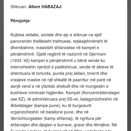
Shkruan:
Albert HABAZAJ
/
Përnjohje
/
Kujtesa vetiake, sociale dhe ajo e shkruar na sjell
panoramën thellësisht trishtuese, tejskajshmërisht të
dhembshme, masivisht shfarosëse në kampet e
përqëndrimit. Gjatë regjimit të nazizmit në Gjermani
(1933-’45) kampet e përqëndrimit u bënë vende ku
internoheshin njerëzit e padëshiruar, vende të akteve të
shëmtuara të torturës, punës prej skllavi, tmerrit dhe
vrasjeve masive në një shkallë të paarritur më parë në
asnjë vend e në çfarëdo shekulli dhe në mungesën e
kushteve minimale higjienike. Kampet (Konzentratiónslager
ose KZ), të administruara prej SS-ve, kategorizoheshin në
Arbeitslager (kampe pune), ku të burgosurit
organizoheshin në batalione pune, dhe në
Vernichtungslater (kamp shfarosj), të ngritura për
shfarosjen dhe djegien e burrave, grave dhe fëmijëve. Në