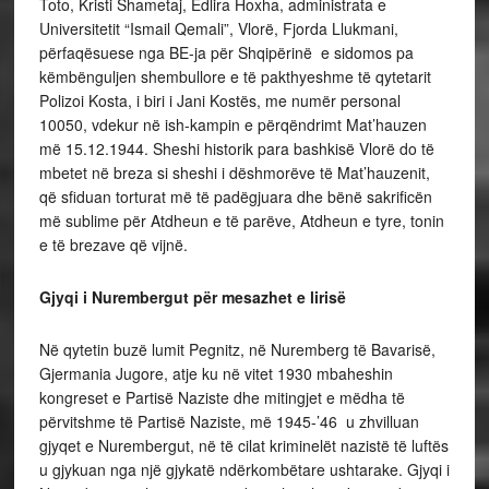
Toto, Kristi Shametaj, Edlira Hoxha, administrata e
Universitetit “Ismail Qemali”, Vlorë, Fjorda Llukmani,
përfaqësuese nga BE-ja për Shqipërinë e sidomos pa
këmbënguljen shembullore e të pakthyeshme të qytetarit
Polizoi Kosta, i biri i Jani Kostës, me numër personal
10050, vdekur në ish-kampin e përqëndrimt Mat’hauzen
më 15.12.1944. Sheshi historik para bashkisë Vlorë do të
mbetet në breza si sheshi i dëshmorëve të Mat’hauzenit,
që sfiduan torturat më të padëgjuara dhe bënë sakrificën
më sublime për Atdheun e të parëve, Atdheun e tyre, tonin
e të brezave që vijnë.
Gjyqi i Nurembergut për mesazhet e lirisë
Në qytetin buzë lumit Pegnitz, në Nuremberg të Bavarisë,
Gjermania Jugore, atje ku në vitet 1930 mbaheshin
kongreset e Partisë Naziste dhe mitingjet e mëdha të
përvitshme të Partisë Naziste, më 1945-’46 u zhvilluan
gjyqet e Nurembergut, në të cilat kriminelët nazistë të luftës
u gjykuan nga një gjykatë ndërkombëtare ushtarake. Gjyqi i