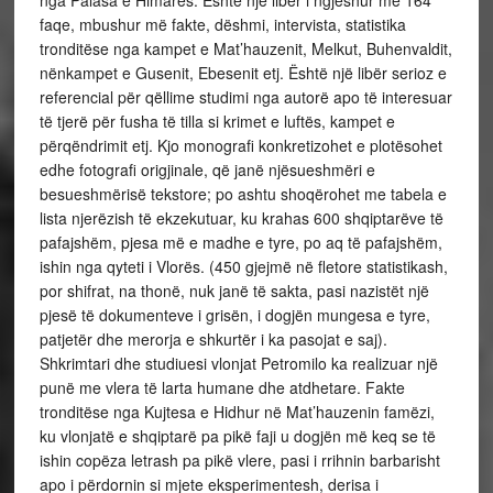
nga Palasa e Himarës. Është një libër i ngjeshur me 164
faqe, mbushur më fakte, dëshmi, intervista, statistika
tronditëse nga kampet e Mat’hauzenit, Melkut, Buhenvaldit,
nënkampet e Gusenit, Ebesenit etj. Është një libër serioz e
referencial për qëllime studimi nga autorë apo të interesuar
të tjerë për fusha të tilla si krimet e luftës, kampet e
përqëndrimit etj. Kjo monografi konkretizohet e plotësohet
edhe fotografi origjinale, që janë njësueshmëri e
besueshmërisë tekstore; po ashtu shoqërohet me tabela e
lista njerëzish të ekzekutuar, ku krahas 600 shqiptarëve të
pafajshëm, pjesa më e madhe e tyre, po aq të pafajshëm,
ishin nga qyteti i Vlorës. (450 gjejmë në fletore statistikash,
por shifrat, na thonë, nuk janë të sakta, pasi nazistët një
pjesë të dokumenteve i grisën, i dogjën mungesa e tyre,
patjetër dhe merorja e shkurtër i ka pasojat e saj).
Shkrimtari dhe studiuesi vlonjat Petromilo ka realizuar një
punë me vlera të larta humane dhe atdhetare. Fakte
tronditëse nga Kujtesa e Hidhur në Mat’hauzenin famëzi,
ku vlonjatë e shqiptarë pa pikë faji u dogjën më keq se të
ishin copëza letrash pa pikë vlere, pasi i rrihnin barbarisht
apo i përdornin si mjete eksperimentesh, derisa i