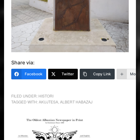
Share via:
Facebook
Twitter
Copy Link
More
FILED UNDER:
HISTORI
TAGGED WITH:
AKUJTESA
,
ALBERT HABAZAJ