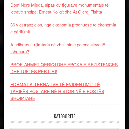
Dom Ndre Mjeda, sipas dy figurave monumentale të
letrave shqipe, Ernest Koliqit dhe At Gjergj Fishta
36 vjet tranzicion, nga ekonomia prodhuese te ekonomia
e përfitimit
A ndihmon krijimtaria në zbulimin e potencialeve të
fshehura?
PROF. AHMET QERIQI DHE EPOKA E REZISTENCЁS
DHE LUFTЁS PЁR LIRI!
FORMAT ALTERNATIVE TË EVIDENTIMIT TË
TARIFËS POSTARE NË HISTORINË E POSTËS
SHQIPTARE
KATEGORITË