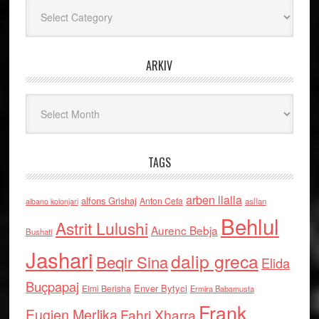
Kategoritë
ARKIV
Arkiv
TAGS
arben llalla
alfons Grishaj
Anton Cefa
asllan
albano kolonjari
Behlul
Astrit Lulushi
Aurenc Bebja
Bushati
Jashari
dalip greca
Beqir Sina
Elida
Buçpapaj
Enver Bytyci
Elmi Berisha
Ermira Babamusta
Frank
Eugjen Merlika
Fahri Xharra