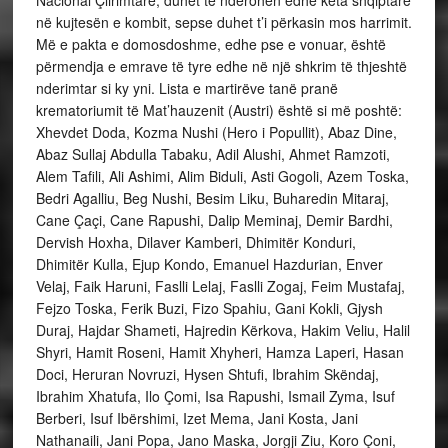
Nacional Çlirimtare, duhet të nderohen edhe këta shqiptarë
në kujtesën e kombit, sepse duhet t’i përkasin mos harrimit.
Më e pakta e domosdoshme, edhe pse e vonuar, është
përmendja e emrave të tyre edhe në një shkrim të thjeshtë
nderimtar si ky yni. Lista e martirëve tanë pranë
krematoriumit të Mat’hauzenit (Austri) është si më poshtë:
Xhevdet Doda, Kozma Nushi (Hero i Popullit), Abaz Dine,
Abaz Sullaj Abdulla Tabaku, Adil Alushi, Ahmet Ramzoti,
Alem Tafili, Ali Ashimi, Alim Biduli, Asti Gogoli, Azem Toska,
Bedri Agalliu, Beg Nushi, Besim Liku, Buharedin Mitaraj,
Cane Çaçi, Cane Rapushi, Dalip Meminaj, Demir Bardhi,
Dervish Hoxha, Dilaver Kamberi, Dhimitër Konduri,
Dhimitër Kulla, Ejup Kondo, Emanuel Hazdurian, Enver
Velaj, Faik Haruni, Faslli Lelaj, Faslli Zogaj, Feim Mustafaj,
Fejzo Toska, Ferik Buzi, Fizo Spahiu, Gani Kokli, Gjysh
Duraj, Hajdar Shameti, Hajredin Kërkova, Hakim Veliu, Halil
Shyri, Hamit Roseni, Hamit Xhyheri, Hamza Laperi, Hasan
Doci, Heruran Novruzi, Hysen Shtufi, Ibrahim Skëndaj,
Ibrahim Xhatufa, Ilo Çomi, Isa Rapushi, Ismail Zyma, Isuf
Berberi, Isuf Ibërshimi, Izet Mema, Jani Kosta, Jani
Nathanaili, Jani Popa, Jano Maska, Jorgji Ziu, Koro Çoni,