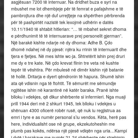
asgjësuan 7200 të internuar. Na dridhet buza e syri na
mbushet me lot dhembjeje për të femrat e pafajshme e të
pambrojtura dhe një duf urrejtjeje na shpërthen përbrenda
për të pashpirtët nazistë tek lexojmë udhërin e datës
10.11/1940 të shtabit hitlerian: “… të mbahet sekret dhoma
e përdhunimit të të internuarave prej personelit gjerman”.
Një barakë kishte ndarje në dy dhoma: Adhe B. Çdo
dhomë ndahej në dy pjesë: njëra ku rrinin të internuarit dhe
tjera e fjetjes. Në mes ishte wc-ja. Shtretërit ishin prej druri
me dy e tre kate. Në çdo krevat flinin tre veta në kushte
tepër të vështira. Për mbulesë në dimër kishin një batanie
të hollë. Dritarja e dyert qëndronin të hapura. Shumë ishin
ata që vdisnin nga të ftohtit. Të sëmurët me sëmundje
ngjitëse ishin në karantinë në katër baraka. Pranë ishte
blloku i vdekjes, që dikur shërbente si infermieri. Nga muaji
prill 1944 deri më 2 shkurt 1945, tek blloku i vdekjes u
shënuan 4300 oficerë robër rusë, që nuk iu regjistrua as
emri i tyre e as numër personal s’iu vendos. Këta, herë pas
here, individualisht ose në grupe, ekzekutoheshin me
plumb pas kokës, ndërsa një pjesë vdiqën nga uria…Kampi
i dytë i barakave me numër 21-24 shërbente për strehimin