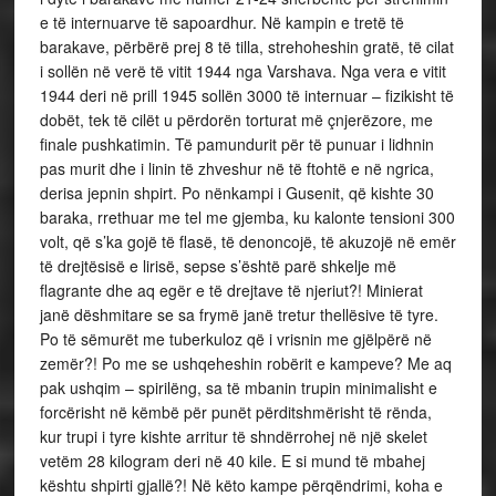
e të internuarve të sapoardhur. Në kampin e tretë të
barakave, përbërë prej 8 të tilla, strehoheshin gratë, të cilat
i sollën në verë të vitit 1944 nga Varshava. Nga vera e vitit
1944 deri në prill 1945 sollën 3000 të internuar – fizikisht të
dobët, tek të cilët u përdorën torturat më çnjerëzore, me
finale pushkatimin. Të pamundurit për të punuar i lidhnin
pas murit dhe i linin të zhveshur në të ftohtë e në ngrica,
derisa jepnin shpirt. Po nënkampi i Gusenit, që kishte 30
baraka, rrethuar me tel me gjemba, ku kalonte tensioni 300
volt, që s’ka gojë të flasë, të denoncojë, të akuzojë në emër
të drejtësisë e lirisë, sepse s’është parë shkelje më
flagrante dhe aq egër e të drejtave të njeriut?! Minierat
janë dëshmitare se sa frymë janë tretur thellësive të tyre.
Po të sëmurët me tuberkuloz që i vrisnin me gjëlpërë në
zemër?! Po me se ushqeheshin robërit e kampeve? Me aq
pak ushqim – spirilëng, sa të mbanin trupin minimalisht e
forcërisht në këmbë për punët përditshmërisht të rënda,
kur trupi i tyre kishte arritur të shndërrohej në një skelet
vetëm 28 kilogram deri në 40 kile. E si mund të mbahej
kështu shpirti gjallë?! Në këto kampe përqëndrimi, koha e