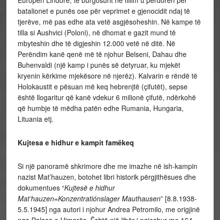
Europën Lindore, të burgosurit në fillim u përdorën për
batalionet e punës ose për veprimet e gjenocidit ndaj të
tjerëve, më pas edhe ata vetë asgjësoheshin. Në kampe të
tilla si Aushvici (Poloni), në dhomat e gazit mund të
mbyteshin dhe të digjeshin 12.000 vetë në ditë. Në
Perëndim kanë qenë më të njohur Belseni, Dahau dhe
Buhenvaldi (një kamp i punës së detyruar, ku mjekët
kryenin kërkime mjekësore në njerëz). Kalvarin e rëndë të
Holokaustit e pësuan më keq hebrenjtë (çifutët), sepse
është llogaritur që kanë vdekur 6 milionë çifutë, ndërkohë
që humbje të mëdha patën edhe Rumania, Hungaria,
Lituania etj.
Kujtesa e hidhur e kampit famëkeq
Si një panoramë shkrimore dhe me imazhe në ish-kampin
nazist Mat’hauzen, botohet libri historik përgjithësues dhe
dokumentues “
Kujtesë e hidhur
Mat’hauzen=Konzentratiónslager Mauthausen
” [8.8.1938-
5.5.1945] nga autori i njohur Andrea Petromilo, me origjinë