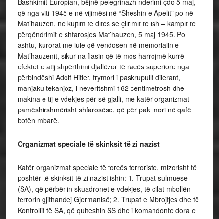
Bashkimit Europian, bëjnë pelegrinazh nderimi çdo 5 maj,
që nga viti 1945 e në vijimësi në “Sheshin e Apelit” po në
Mat’hauzen, në kujtim të ditës së çlirimit të ish – kampit të
përqëndrimit e shfarosjes Mat’hauzen, 5 maj 1945. Po
ashtu, kurorat me lule që vendosen në memorialin e
Mat’hauzenit, sikur na flasin që të mos harrojmë kurrë
efektet e atij shpërthimi djallëzor të racës superiore nga
përbindëshi Adolf Hitler, frymori i paskrupullt dilerant,
manjaku tekanjoz, i neveritshmi 162 centimetrosh dhe
makina e tij e vdekjes për së gjalli, me katër organizmat
pamëshirshmërisht shfarosëse, që për pak mori në qafë
botën mbarë.
Organizmat speciale të skinksit të zi nazist
Katër organizmat speciale të forcës terroriste, mizorisht të
poshtër të skinksit të zi nazist ishin: 1. Trupat sulmuese
(SA), që përbënin skuadronet e vdekjes, të cilat mbollën
terrorin gjithandej Gjermanisë; 2. Trupat e Mbrojtjes dhe të
Kontrollit të SA, që quheshin SS dhe i komandonte dora e