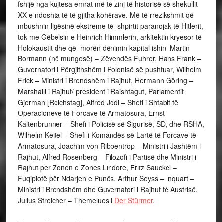
fshijë nga kujtesa emrat më të zinj të historisë së shekullit
XX e ndoshta të të gjitha kohërave. Më të rrezikshmit që
mbushnin ligësinë ekstreme të shpirtit paranojak të Hitlerit,
tok me Gëbelsin e Heinrich Himmlerin, arkitektin kryesor të
Holokaustit dhe që morën dënimin kapital ishin: Martin
Bormann (në mungesë) – Zëvendës Fuhrer, Hans Frank –
Guvernatori i Përgjithshëm i Polonisë së pushtuar, Wilhelm
Frick – Ministri i Brendshëm i Rajhut, Hermann Göring –
Marshalli i Rajhut/ president i Raishtagut, Parlamentit
Gjerman [Reichstag], Alfred Jodl – Shefi i Shtabit të
Operacioneve të Forcave të Armatosura, Ernst
Kaltenbrunner – Shefi i Policisë së Sigurisë, SD, dhe RSHA,
Wilhelm Keitel – Shefi i Komandës së Lartë të Forcave të
Armatosura, Joachim von Ribbentrop – Ministri i Jashtëm i
Rajhut, Alfred Rosenberg – Filozofi i Partisë dhe Ministri i
Rajhut për Zonën e Zonës Lindore, Fritz Sauckel –
Fuqiplotë për Ndarjen e Punës, Arthur Seyss – Inquart –
Ministri i Brendshëm dhe Guvernatori i Rajhut të Austrisë,
Julius Streicher – Themelues i
Der Stürmer
.