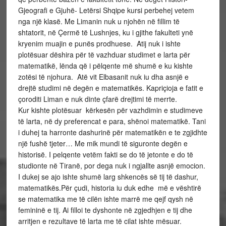
Gjeografi e Gjuhë- Letërsi Shqipe kursi perbehej vetem
nga një klasë. Me Limanin nuk u njohën në fillim të
shtatorit, në Çermë të Lushnjes, ku i gjithe fakulteti ynë
kryenim muajin e punës prodhuese. Atij nuk i ishte
plotësuar dëshira për të vazhduar studimet e larta për
matematikë, lënda që i pëlqente më shumë e ku kishte
zotësi të njohura. Atë vit Elbasanit nuk iu dha asnjë e
drejtë studimi në degën e matematikës. Kapriçioja e fatit e
çoroditi Liman e nuk dinte çfarë drejtimi të merrte.
Kur kishte plotësuar kërkesën për vazhdimin e studimeve
të larta, në dy preferencat e para, shënoi matematikë. Tani
i duhej ta harronte dashurinë për matematikën e te zgjidhte
një fushë tjeter… Me mik mundi të siguronte degën e
historisë. I pelqente vetëm fakti se do të jetonte e do të
studionte në Tiranë, por dega nuk i ngjallte asnjë emocion.
I dukej se ajo ishte shumë larg shkencës së tij të dashur,
matematikës.Për çudi, historia iu duk edhe më e vështirë
se matematika me të cilën ishte marrë me qejf qysh në
femininë e tij. Ai filloi te dyshonte në zgjedhjen e tij dhe
arritjen e rezultave të larta me të cilat ishte mësuar.