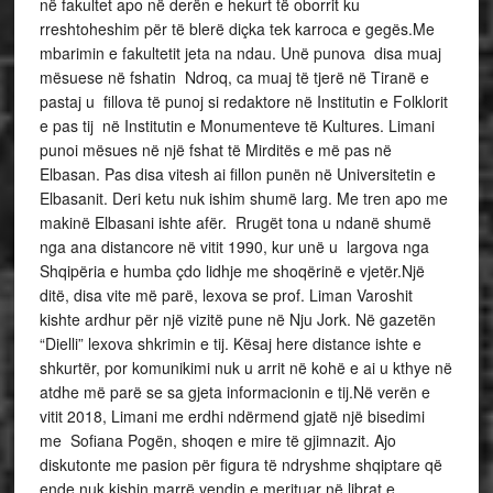
në fakultet apo në derën e hekurt të oborrit ku
rreshtoheshim për të blerë diçka tek karroca e gegës.Me
mbarimin e fakultetit jeta na ndau. Unë punova disa muaj
mësuese në fshatin Ndroq, ca muaj të tjerë në Tiranë e
pastaj u fillova të punoj si redaktore në Institutin e Folklorit
e pas tij në Institutin e Monumenteve të Kultures. Limani
punoi mësues në një fshat të Mirditës e më pas në
Elbasan. Pas disa vitesh ai fillon punën në Universitetin e
Elbasanit. Deri ketu nuk ishim shumë larg. Me tren apo me
makinë Elbasani ishte afër. Rrugët tona u ndanë shumë
nga ana distancore në vitit 1990, kur unë u largova nga
Shqipëria e humba çdo lidhje me shoqërinë e vjetër.Një
ditë, disa vite më parë, lexova se prof. Liman Varoshit
kishte ardhur për një vizitë pune në Nju Jork. Në gazetën
“Dielli” lexova shkrimin e tij. Kësaj here distance ishte e
shkurtër, por komunikimi nuk u arrit në kohë e ai u kthye në
atdhe më parë se sa gjeta informacionin e tij.Në verën e
vitit 2018, Limani me erdhi ndërmend gjatë një bisedimi
me Sofiana Pogën, shoqen e mire të gjimnazit. Ajo
diskutonte me pasion për figura të ndryshme shqiptare që
ende nuk kishin marrë vendin e merituar në librat e