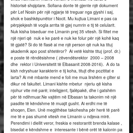
historisë shqiptare. Sofiana donte të gjente një dokument
për Lef Nosin për një ngjarje të treguar nga gjyshi i saj,
shok e bashkëpunëtor i Nocit. Mu kujtua Limani e pas ca
përpjekjesh të vogla arrita të gjej numrin e tij të celularit.
Nuk kisha biseduar me Limanin prej 35 vitesh. Si flitet me
një njeri që nuk e ke parë e nuk ke folur për një kohë kaq
të gjatë? Si do të flasë ai me një person që nuk ka tituj
akademik apo post shtetëror? Ai vetë kishte tituj (prof. dr.)
e poste të rëndësishme ( zëvendësrektor 2000 – 2008
dhe rektor i Universitetit të Elbasanit 2008-2016). A do ta
kish ndryshuar karakterin e tij koha, titujt dhe pozititat e
larta? Ai më mbante mend e foli me mua lirshëm e çilter si
dikur në fakultet. Limani kishte mbetur njeriu që kisha
njohur vite më parë; inteligjent, fjalëpakë, dhe i gatshëm
për të ndihmuar.Ne vajtëm në Elbasan ta takonim në një
pasdite të këndshme të muajit gusht. Ai erdhi me të
shoqen, Elen. Unë megjithëse takohesha për herë të parë
me të e pas shumë vitesh me Limanin u ndjeva mirë.
Perendimi i diellit veror, freskia e restorantit brenda kalase ,
bisedat e këndshme e interesante i bënë orët të kalonin pa