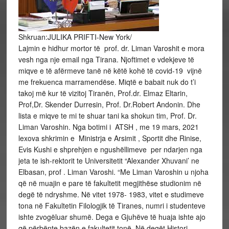
Shkruan:JULIKA PRIFTI-New York/
Lajmin e hidhur mortor të prof. dr. Liman Varoshit e mora
vesh nga nje email nga Tirana. Njoftimet e vdekjeve të
miqve e të afërmeve tanë në këtë kohë të covid-19 vijnë
me frekuenca marramendëse. Miqtë e babait nuk do t’i
takoj më kur të vizitoj Tiranën, Prof.dr. Elmaz Eltarin,
Prof,Dr. Skender Durresin, Prof. Dr.Robert Andonin. Dhe
lista e miqve te mi te shuar tani ka shokun tim, Prof. Dr.
Liman Varoshin. Nga botimi i ATSH , me 19 mars, 2021
lexova shkrimin e Ministrja e Arsimit , Sportit dhe Rinise,
Evis Kushi e shprehjen e ngushëllimeve per ndarjen nga
jeta te ish-rektorit te Universitetit “Alexander Xhuvani’ ne
Elbasan, prof . Liman Varoshi. “Me Liman Varoshin u njoha
që në muajin e pare të fakultetit megjithëse studionim në
degë të ndryshme. Në vitet 1978- 1983, vitet e studimeve
tona në Fakultetin Filologjik të Tiranes, numri i studenteve
ishte zvogëluar shumë. Dega e Gjuhëve të huaja ishte ajo
që përbënte bazën e fakultetit tonë. Në degët Histori-