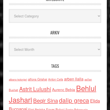
Kategoritë
ARKIV
Arkiv
TAGS
arben llalla
alfons Grishaj
Anton Cefa
asllan
albano kolonjari
Behlul
Astrit Lulushi
Aurenc Bebja
Bushati
Jashari
dalip greca
Beqir Sina
Elida
Buçpapaj
Enver Bytyci
Elmi Berisha
Ermira Babamusta