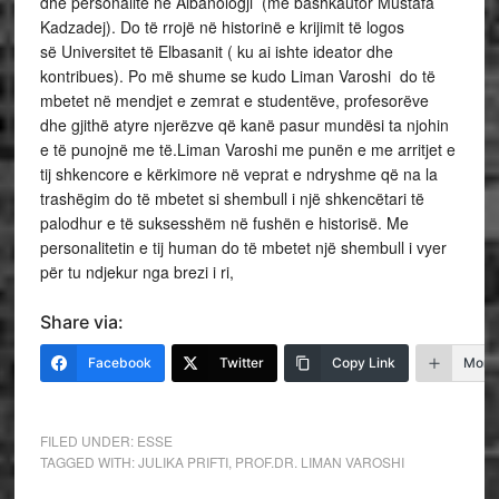
dhe personalite në Albanologji (me bashkautor Mustafa
Kadzadej). Do të rrojë në historinë e krijimit të logos
së Universitet të Elbasanit ( ku ai ishte ideator dhe
kontribues). Po më shume se kudo Liman Varoshi do të
mbetet në mendjet e zemrat e studentëve, profesorëve
dhe gjithë atyre njerëzve që kanë pasur mundësi ta njohin
e të punojnë me të.Liman Varoshi me punën e me arritjet e
tij shkencore e kërkimore në veprat e ndryshme që na la
trashëgim do të mbetet si shembull i një shkencëtari të
palodhur e të suksesshëm në fushën e historisë. Me
personalitetin e tij human do të mbetet një shembull i vyer
për tu ndjekur nga brezi i ri,
Share via:
Facebook
Twitter
Copy Link
More
FILED UNDER:
ESSE
TAGGED WITH:
JULIKA PRIFTI
,
PROF.DR. LIMAN VAROSHI