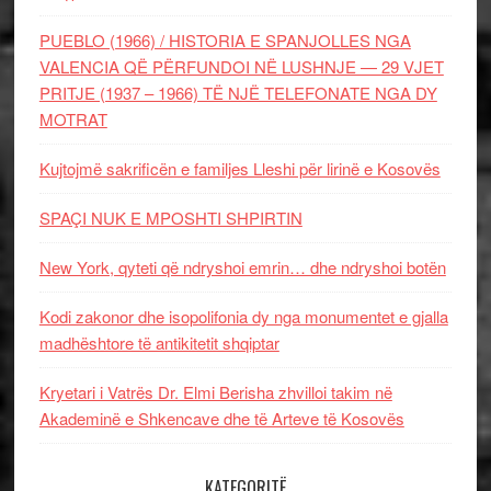
PUEBLO (1966) / HISTORIA E SPANJOLLES NGA
VALENCIA QË PËRFUNDOI NË LUSHNJE — 29 VJET
PRITJE (1937 – 1966) TË NJË TELEFONATE NGA DY
MOTRAT
Kujtojmë sakrificën e familjes Lleshi për lirinë e Kosovës
SPAÇI NUK E MPOSHTI SHPIRTIN
New York, qyteti që ndryshoi emrin… dhe ndryshoi botën
Kodi zakonor dhe isopolifonia dy nga monumentet e gjalla
madhështore të antikitetit shqiptar
Kryetari i Vatrës Dr. Elmi Berisha zhvilloi takim në
Akademinë e Shkencave dhe të Arteve të Kosovës
KATEGORITË