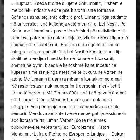
u kuptuar. Biseda rridhte si ujët e Shkumbinit, lirshëm e
me bollëk, ndoshta edhe pse historia ishte fortesa e
Sofianës ashtu siç ishte edhe e prof. Limanit. Nga studimet
në universitet unë kujtoheja vetëm emrin e Lef Nosin. Po
Sofiana e Linami nuk pushonin së foluri për aktivitetin e tij.
U ndjeva pak keq qe nuk e njihja aktivitetin e kësaj figure të
shquar për shokët e mi. Rasti na u dha që të dilnim në
fotografi përpara bustit të tij Lef Nosit e kështu emri i tij u
skalit në mendjen time.Darka në Kalanë e Elbasanit,
shëtitja në qytet, biseda e këndshme kanë mbetur në
kujtesën time si një nga netët më të bukura në vizitën në
atdhe.Me Limanin filluam ta mbanim kontaktin me email.
Në raste festash nuk mungonim ti dergonim njeri- tjetrit
urime të ngrohta. Më 7 mars 2021 unë i dërgova një email
për t’i uruar Ditën e Mësuesit, e për çudi nuk mora
përgjigje. Veç për asnjë moment nuk mendova se ishte
sëmurë. Mendova se ishte i zënë me përgatitje leksionesh
apo librash të rinj.Liman Varoshi do të rrojë mes
publikimeve të vepra të tij si: “Europizmi si Histori
Mendimi”, “Lufta e Ftohtë në Evropen e Lindjes”, ” Dukuri