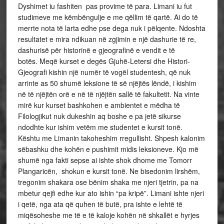
Dyshimet iu fashiten pas provime të para. Limani iu fut
studimeve me këmbëngulje e me qëllim të qartë. Ai do të
merrte nota të larta edhe pse dega nuk i pëlqente. Ndoshta
resultatet e mira ndikuan në zgjimin e një dashurie të re,
dashurisë për historinë e gjeografinë e vendit e të
botës. Meqë kurset e degës Gjuhë-Letersi dhe Histori-
Gjeografi kishin një numër të vogël studentesh, që nuk
arrinte as 50 shumë leksione të së njëjtës lëndë, i kishim
në të njëjtën orë e në të njëjtën sallë të fakultetit. Na vinte
mirë kur kurset bashkohen e ambientet e mëdha të
Filologjikut nuk dukeshin aq boshe e pa jetë sikurse
ndodhte kur ishim vetëm me studentet e kursit tonë.
Kështu me Limanin takoheshim rregullisht. Shpesh kalonim
sëbashku dhe kohën e pushimit midis leksioneve. Kjo më
shumë nga fakti sepse ai ishte shok dhome me Tomorr
Plangaricën, shokun e kursit tonë. Ne bisedonim lirshëm,
tregonim shakara ose bënim shaka me njeri tjetrin, pa na
mbetur qejfi edhe kur ato ishin “pa kripë”. Limani ishte njeri
i qetë, nga ata që quhen të butë, pra ishte e lehtë të
miqësoheshe me të e të kaloje kohën në shkallët e hyrjes