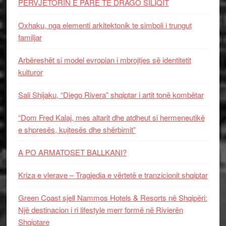
PERVJETORIN E PARE TE DRAGO SILIQIT
Oxhaku, nga elementi arkitektonik te simboli i trungut
familjar
Arbëreshët si model evropian i mbrojtjes së identitetit
kulturor
Sali Shijaku, “Diego Rivera” shqiptar i artit tonë kombëtar
“Dom Fred Kalaj, mes altarit dhe atdheut si hermeneutikë
e shpresës, kujtesës dhe shërbimit”
A PO ARMATOSET BALLKANI?
Kriza e vlerave – Tragjedia e vërtetë e tranzicionit shqiptar
Green Coast sjell Nammos Hotels & Resorts në Shqipëri:
Një destinacion i ri lifestyle merr formë në Rivierën
Shqiptare