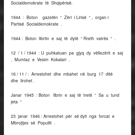
Socialdemokrate të Shqipërisë.
1944 : Boton gazetën “ Zëri i Lirisë “ , organ i
Partisë Socialdemokrate .
1944 : Boton librtin e saj të dytë “ Rreth vatrës “ .
12 / 1 / 1944 : U puhkatuan pa gjyq dy vëllezërit e saj
, Mumtaz e Vesim Kokalari .
16 / 11 / : Arrestohet dhe mbahet në burg 17 ditë
dhe lirohet .
Janar 1945 : Boton llbrin e saj të tretë “ Sa u tund
jeta “
23 janar 1946 : Arrestohet për së dyti nga forcat e
Mbrojtjes së Popullit .