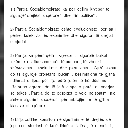
1 ) Partija Socialdemokrate ka për qëllim kryesor të
sigurojë” drejtësi shqërore “ dhe “liri politike” .
2) Partija Socialdemokrate është evolucioniste për sa i
përket kolektivizmës ekonimike dhe siguron të drejtat
e njeriut .
3) Partija ka pëer qëllim kryesor t’i sigurojë bujkut
tokën e mjaftueshme për të punuar , të zhduki
shfrytëzimin , spekullimin dhe paratizmin . Gjith’ ashtu
do t’i sigurojë proletarit bukën , besimin dhe të gjitha
ndihmat e tjera për t’ja bërë jetën të këndëshme
.Reforma agrare do të jetë etapa e parë e ndarjes
së tokës . Partija do të përpiqet të vejë në sbatim një
sistem sigurimi shoqëror për mbrojtjen e të gjitha
klasave shoqërore .
4) Lirija politike konsiton në sigurimin e të drejtës që
jep cdo shtetasi të ketë lirinë e fjalës , të mendimit,