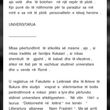
ajo vetë dhe të botohen në një vepër të plotë .
Kjo punë do të ndihmonte për ta paraqitur sa më
mirë e sa më të plotë personalitetin e kësaj heroine .
UNIVERSITARJA
————————
Mbas pëerfundfimit të shkollës së mesme , ajo , si
mbas traditës së familjes Kokalari , si mbas
shembulli të gjyshit , të babait dhe të vllezërve ,
shkoi në Itali për të vazhduar studimet universitare
dhe u vends në Romë .
U regjistrua në Fakultetin e Letërsisë dhe të Arteve të
Bukura dhe studjoi vreprat e shkrimtarëve të botës
perëndihmorë e mësoi jetën e tyre dhe përfundoi
stdimet universitare shkëlqyeshem . Në vitin 1941 u
laurua “Doktorreshë në letërsi “ me temën “
Litterartura albanese _ Naim Frashëri “ . Me që arriti