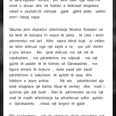
vonë u shuan dhe në fushën e letërsisë shqiptare
mbeti e vazhdoi të ndricojë gjatë gjithë jetës vetëm
emri i kësaj vajze .
Sikurse jemi shprehur shkrimtarja Musine Kokalari na
ka lënë të botuara tri vepra të plota , të cilat i kemi
përmendur më lart . Këto vepra bënë bujë jo vetëm
se ishin shkruar nga një vajzë e re , por për vlerën
e tyre letrare . Ato janë shkruar me një stil të
rrjedhshëm , me përshkrime me ndjenjë , me një
gjuhë të pastër të të folmes së Gjirokastrës , me
figura letrare të bukura , duke pasë për bazë
përshkrimin e zakoneve të qytetit të asaj dhe
folklorin e atyre anëve . Në ato përshkruhet ajo
botë shqiptare që kishte filluar të venitej dhe malli i
autores për atë botë . Vlen të përmendim se me një
mall të madh shkrimtarja ka përshkruar edhe qytetin
e Gjirokastrës , mbas një largimi të gjatë .
Për konkretizim , për të vërtetuar cfarë shprehëm më