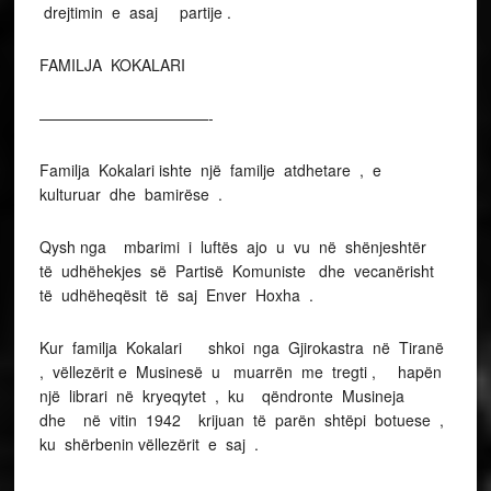
drejtimin e asaj partije .
FAMILJA KOKALARI
———————————-
Familja Kokalari ishte një familje atdhetare , e
kulturuar dhe bamirëse .
Qysh nga mbarimi i luftës ajo u vu në shënjeshtër
të udhëhekjes së Partisë Komuniste dhe vecanërisht
të udhëheqësit të saj Enver Hoxha .
Kur familja Kokalari shkoi nga Gjirokastra në Tiranë
, vëllezërit e Musinesë u muarrën me tregti , hapën
një librari në kryeqytet , ku qëndronte Musineja
dhe në vitin 1942 krijuan të parën shtëpi botuese ,
ku shërbenin vëllezërit e saj .