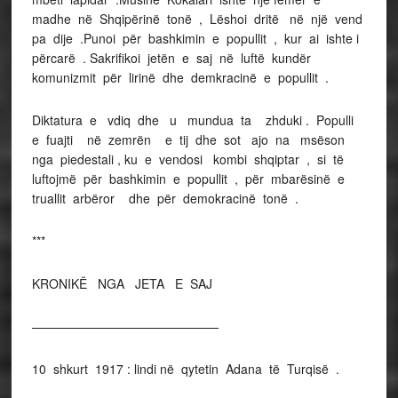
madhe në Shqipërinë tonë , Lëshoi dritë në një vend
pa dije .Punoi për bashkimin e popullit , kur ai ishte i
përcarë . Sakrifikoi jetën e saj në luftë kundër
komunizmit për lirinë dhe demkracinë e popullit .
Diktatura e vdiq dhe u mundua ta zhduki . Populli
e fuajti në zemrën e tij dhe sot ajo na msëson
nga piedestali , ku e vendosi kombi shqiptar , si të
luftojmë për bashkimin e popullit , për mbarësinë e
truallit arbëror dhe për demokracinë tonë .
***
KRONIKË NGA JETA E SAJ
———————————————
10 shkurt 1917 : lindi në qytetin Adana të Turqisë .