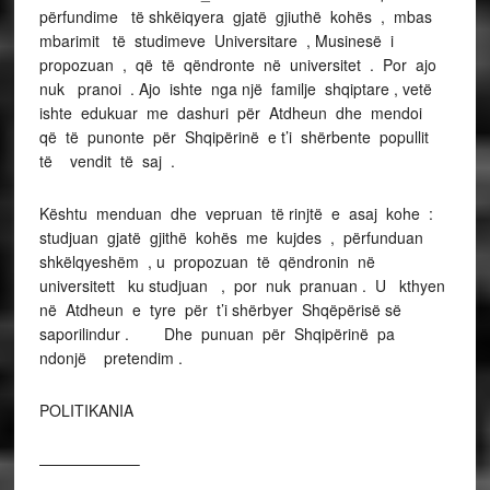
përfundime të shkëiqyera gjatë gjiuthë kohës , mbas
mbarimit të studimeve Universitare , Musinesë i
propozuan , që të qëndronte në universitet . Por ajo
nuk pranoi . Ajo ishte nga një familje shqiptare , vetë
ishte edukuar me dashuri për Atdheun dhe mendoi
që të punonte për Shqipërinë e t’i shërbente popullit
të vendit të saj .
Kështu menduan dhe vepruan të rinjtë e asaj kohe :
studjuan gjatë gjithë kohës me kujdes , përfunduan
shkëlqyeshëm , u propozuan të qëndronin në
universitett ku studjuan , por nuk pranuan . U kthyen
në Atdheun e tyre për t’i shërbyer Shqëpërisë së
saporilindur . Dhe punuan për Shqipërinë pa
ndonjë pretendim .
POLITIKANIA
——————–