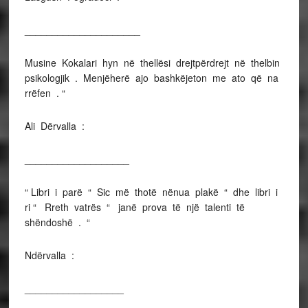
_____________________
Musine Kokalari hyn në thellësi drejtpërdrejt në thelbin
psikologjik . Menjëherë ajo bashkëjeton me ato që na
rrëfen . “
Ali Dërvalla :
___________________
“ Libri i parë “ Sic më thotë nënua plakë “ dhe libri i
ri “ Rreth vatrës “ janë prova të një talenti të
shëndoshë . “
Ndërvalla :
__________________