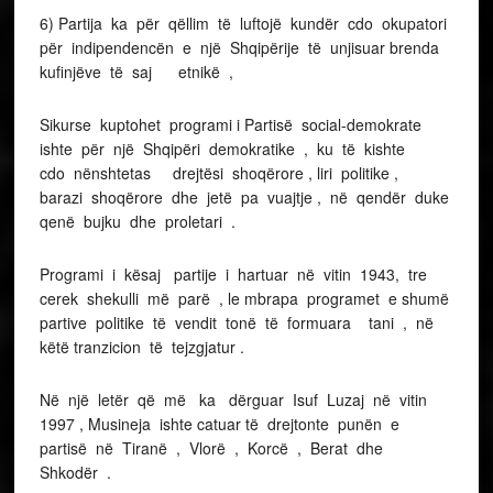
6) Partija ka për qëllim të luftojë kundër cdo okupatori
për indipendencën e një Shqipërije të unjisuar brenda
kufinjëve të saj etnikë ,
Sikurse kuptohet programi i Partisë social-demokrate
ishte për një Shqipëri demokratike , ku të kishte
cdo nënshtetas drejtësi shoqërore , liri politike ,
barazi shoqërore dhe jetë pa vuajtje , në qendër duke
qenë bujku dhe proletari .
Programi i kësaj partije i hartuar në vitin 1943, tre
cerek shekulli më parë , le mbrapa programet e shumë
partive politike të vendit tonë të formuara tani , në
këtë tranzicion të tejzgjatur .
Në një letër që më ka dërguar Isuf Luzaj në vitin
1997 , Musineja ishte catuar të drejtonte punën e
partisë në Tiranë , Vlorë , Korcë , Berat dhe
Shkodër .