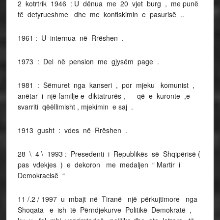
2 kotrtrik 1946 : U dënua me 20 vjet burg , me punë
të detyrueshme dhe me konfiskimin e pasurisë ..
1961 : U internua në Rrëshen .
1973 : Del në pension me gjysëm page .
1981 : Sëmuret nga kanseri , por mjeku komunist ,
anëtar i një familje e diktatrurës , që e kuronte ,e
svarriti qëëllimisht , mjekimin e saj .
1913 gusht : vdes në Rrëshen .
28 \ 4 \ 1993 : Presedenti i Republikës së Shqipërisë (
pas vdekjes ) e dekoron me medaljen “ Martir i
Demokracisë “
11 /.2 / 1997 u mbajt në Tiranë një përkujtimore nga
Shoqata e ish të Përndjekurve Politikë Demokratë ,