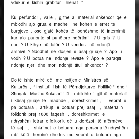
vdekur e kishin grabitur hienat .”
Ku përfundoi , vallë , gjithë ai material shkencor që e
mblodhi ajo grua e madhe në kohën e errët të
burgjeve , ose gjatë kohës të lodhëshme të internimit
kur ajo punonte si punëtore ndërtimi ? U gris ? U
doq ? U kthye në letër ? U vendos në ndonjë
arshivë ? Ndodhet në dosjen e asaj gruaje ? Apo u
vodh ? U botua në ndonjë revistë ? Apo e paraqiti
ndonje njeri dhe mori ndonjë titull shkencor ?
Do të ishte mirë që me nxitjen e Ministres së
Kulturës , “ Instituti i ish të Përndjekurve Politikë “ dhe “
Shoqata Musine Kokalari “ të mblidhte i gjithë materiali
i kësaj gruaje të madhde , dorëshkrimet , veprat e
pa botuara , artikujt e botuar prej asaj , materialin
folklorik prej 1000 faqesh , dorëshktrimet e
ndryshëm letrar e folklorik që u dorëzoi të afërmëve
të saj , shkrimet e botuara nga persona të ndryshëm
mbi këtë heroinë dhe tok me veprat e botuara nga