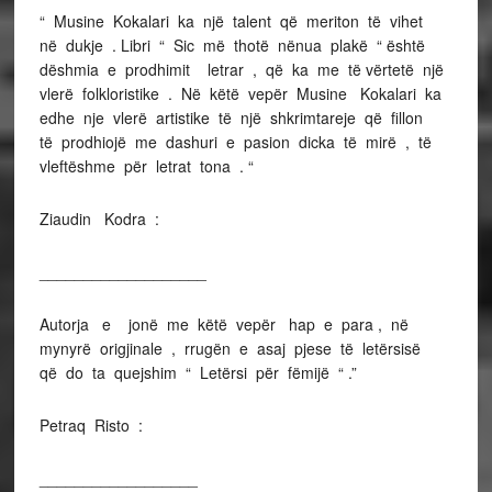
“ Musine Kokalari ka një talent që meriton të vihet
në dukje . Libri “ Sic më thotë nënua plakë “ është
dëshmia e prodhimit letrar , që ka me të vërtetë një
vlerë folkloristike . Në këtë vepër Musine Kokalari ka
edhe nje vlerë artistike të një shkrimtareje që fillon
të prodhiojë me dashuri e pasion dicka të mirë , të
vleftëshme për letrat tona . “
Ziaudin Kodra :
___________________
Autorja e jonë me këtë vepër hap e para , në
mynyrë origjinale , rrugën e asaj pjese të letërsisë
që do ta quejshim “ Letërsi për fëmijë “ .”
Petraq Risto :
__________________