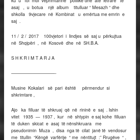
ku u fol mbi veprimtarinë poiliike dhe ate letrare të
asaj , u botua një album titulluar “ Mesazh “ dhe
shkolla 9vjecare në Kombinat u emërtua me emrin e
saj .
11 / 2 / 2017 100vjetori i lindjes së saj u përkujtua
në Shqipëri , në Kosovë dhe në SH.B.A.
S H K R I M T A R J A
——————————-
Musine Kokalari së pari është përmendur si
shkrimtare ,
Ajo ka filluar të shkruaj që në rininë e saj . Ishin
vitet 1935 — 1937 , kur në shtypin e saj kohe filluan
të duken skicat e asaj të nënshkruara me
pseudonimin Muza , disa nga të cilat janë të vendosur
me titullin “Këngë varfërije “ me nëntitujt :” Rrugëve “ ,