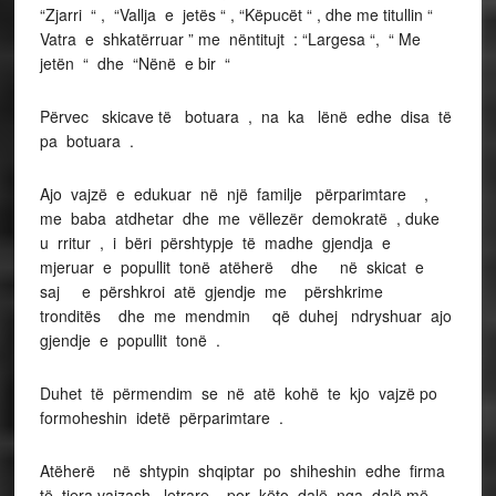
“Zjarri “ , “Vallja e jetës “ , “Këpucët “ , dhe me titullin “
Vatra e shkatërruar ” me nëntitujt : “Largesa “, “ Me
jetën “ dhe “Nënë e bir “
Përvec skicave të botuara , na ka lënë edhe disa të
pa botuara .
Ajo vajzë e edukuar në një familje përparimtare ,
me baba atdhetar dhe me vëllezër demokratë , duke
u rritur , i bëri përshtypje të madhe gjendja e
mjeruar e popullit tonë atëherë dhe në skicat e
saj e përshkroi atë gjendje me përshkrime
tronditës dhe me mendmin që duhej ndryshuar ajo
gjendje e popullit tonë .
Duhet të përmendim se në atë kohë te kjo vajzë po
formoheshin idetë përparimtare .
Atëherë në shtypin shqiptar po shiheshin edhe firma
të tjera vajzash letrare , por këto dalë nga dalë më