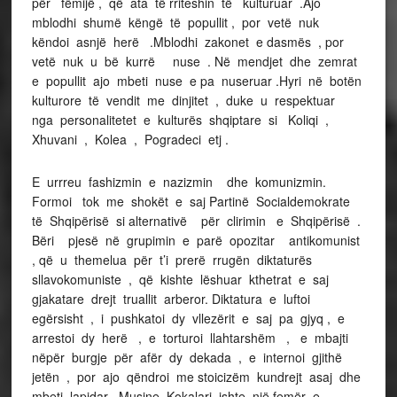
për fëmijë , që ata të rriteshin të kulturuar .Ajo
mblodhi shumë këngë të popullit , por vetë nuk
këndoi asnjë herë .Mblodhi zakonet e dasmës , por
vetë nuk u bë kurrë nuse . Në mendjet dhe zemrat
e popullit ajo mbeti nuse e pa nuseruar .Hyri në botën
kulturore të vendit me dinjitet , duke u respektuar
nga personalitetet e kulturës shqiptare si Koliqi ,
Xhuvani , Kolea , Pogradeci etj .
E urrreu fashizmin e nazizmin dhe komunizmin.
Formoi tok me shokët e saj Partinë Socialdemokrate
të Shqipërisë si alternativë për clirimin e Shqipërisë .
Bëri pjesë në grupimin e parë opozitar antikomunist
, që u themelua për t’i prerë rrugën diktaturës
sllavokomuniste , që kishte lëshuar kthetrat e saj
gjakatare drejt truallit arberor. Diktatura e luftoi
egërsisht , i pushkatoi dy vllezërit e saj pa gjyq , e
arrestoi dy herë , e torturoi llahtarshëm , e mbajti
nëpër burgje për afër dy dekada , e internoi gjithë
jetën , por ajo qëndroi me stoicizëm kundrejt asaj dhe
mbeti lapidar .Musine Kokalari ishte një femër e