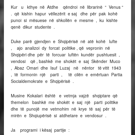
Kur u kthye në Atdhe qëndroi në librarinë “ Venus “
. që kishin hapur vëllezërit e saj dhe për pak kohë
punoi si mësuese në shkollën e mesme , ku kishte
qenë dikur studente .
Duke parë gjendjen e Shqipërisë në atë kohë lufte
, ajo analizoi dy forcat politike , që vepronin në
Shqipëri dhe për të forcuar luftën kundër pushtuesit ,
vendosi që , bashkë me shokët e saj Skënder Muco
, Abaz Omari dhe Isuf Luzaj në nëntor të vitit 1943
, të formonin një parti , të cilën e emërtuan Partia
Socialdemokrate e Shqipërisë .
Musine Kokalari është e vetmja vajzë shqiptare që
themelon bashkë me shokët e saj një parti politike
dhe të punojë me vetmohim në krye të saj për të
mirën e Shqiupërisë si atdhetare e vendosur .
Ja programi i kësaj partije :