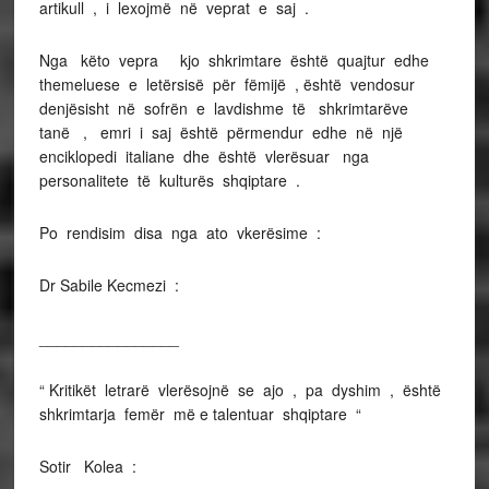
artikull , i lexojmë në veprat e saj .
Nga këto vepra kjo shkrimtare është quajtur edhe
themeluese e letërsisë për fëmijë , është vendosur
denjësisht në sofrën e lavdishme të shkrimtarëve
tanë , emri i saj është përmendur edhe në një
enciklopedi italiane dhe është vlerësuar nga
personalitete të kulturës shqiptare .
Po rendisim disa nga ato vkerësime :
Dr Sabile Kecmezi :
________________
“ Kritikët letrarë vlerësojnë se ajo , pa dyshim , është
shkrimtarja femër më e talentuar shqiptare “
Sotir Kolea :