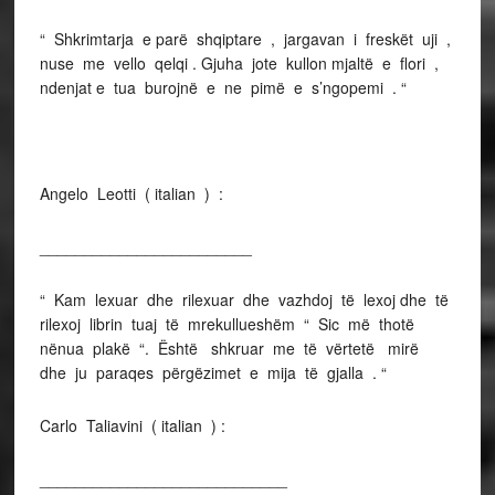
“ Shkrimtarja e parë shqiptare , jargavan i freskët uji ,
nuse me vello qelqi . Gjuha jote kullon mjaltë e flori ,
ndenjat e tua burojnë e ne pimë e s’ngopemi . “
Angelo Leotti ( italian ) :
________________________
“ Kam lexuar dhe rilexuar dhe vazhdoj të lexoj dhe të
rilexoj librin tuaj të mrekullueshëm “ Sic më thotë
nënua plakë “. Është shkruar me të vërtetë mirë
dhe ju paraqes përgëzimet e mija të gjalla . “
Carlo Taliavini ( italian ) :
____________________________