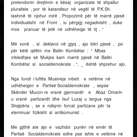
pretendonin drejtimin e kësaj organizate të shpallur
pluraliste , por të katandisur në vegël të P.K.Sh.
tashmë të njohur mirë . Propozimit për të marrë pjesë
individualisht në Front , iu përgigj negadivisht , duke
mos pranuar të jetë në udhëheqje të tij . “
Më vonë , si deklaroi në gjyq , ajo bëri pjesë , po
për këtë qëllim me Ballin Kombëtar : “ Mbas
mbledhjes së Mukjes kam marrë pjesë në Ballin
Kombëtar si socialdemokrate . “, _ është shprehur ajo.
Nga fundi i luftës Musineja mbeti e vetëme në
udhëheqjen e Partisë Socialdemokrate , sepse
Skënder Mucon re vranë gjermanët e Abaz Omarin
u vranë partizanët dhe Isuf Luzaj u largua nga
Shqipëria , se e ndiqnin forcat partizane për ta
eleminuar fizikisht si antikomunist .
Me gjithë ate ajo e vazhdoi punën në emër të
Partisë Socialdemokrate edhe pse ishte e vetëme në