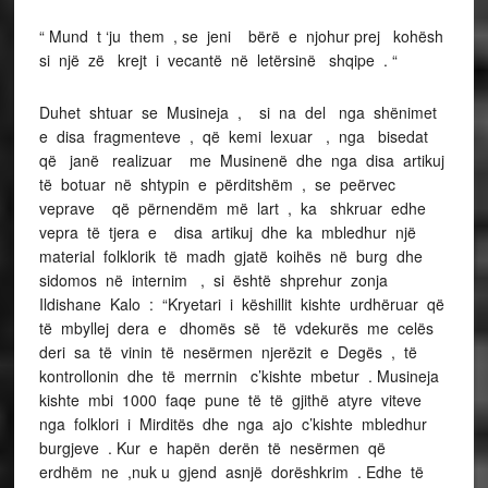
“ Mund t ‘ju them , se jeni bërë e njohur prej kohësh
si një zë krejt i vecantë në letërsinë shqipe . “
Duhet shtuar se Musineja , si na del nga shënimet
e disa fragmenteve , që kemi lexuar , nga bisedat
që janë realizuar me Musinenë dhe nga disa artikuj
të botuar në shtypin e përditshëm , se peërvec
veprave që përnendëm më lart , ka shkruar edhe
vepra të tjera e disa artikuj dhe ka mbledhur një
material folklorik të madh gjatë koihës në burg dhe
sidomos në internim , si është shprehur zonja
Ildishane Kalo : “Kryetari i këshillit kishte urdhëruar që
të mbyllej dera e dhomës së të vdekurës me celës
deri sa të vinin të nesërmen njerëzit e Degës , të
kontrollonin dhe të merrnin c’kishte mbetur . Musineja
kishte mbi 1000 faqe pune të të gjithë atyre viteve
nga folklori i Mirditës dhe nga ajo c’kishte mbledhur
burgjeve . Kur e hapën derën të nesërmen që
erdhëm ne ,nuk u gjend asnjë dorëshkrim . Edhe të