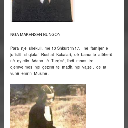
NGA MAKENSEN BUNGO*/
Para një shekulli, me 10 Shkurt 1917. në familjen e
juristit shqiptar Reshat Kokalari, që banonte atëherë
në qytetin Adana të Turqisë, lindi mbas tre
djemve,mes një gëzimi të madh, një vajzë , që ia
vunë emrin Musine .