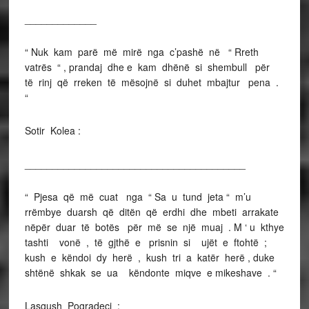
_____________
“ Nuk kam parë më mirë nga c’pashë në “ Rreth
vatrës “ , prandaj dhe e kam dhënë si shembull për
të rinj që rreken të mësojnë si duhet mbajtur pena .
“
Sotir Kolea :
________________________________________
“ Pjesa që më cuat nga “ Sa u tund jeta “ m’u
rrëmbye duarsh që ditën që erdhi dhe mbeti arrakate
nëpër duar të botës për më se një muaj . M ‘ u kthye
tashti vonë , të gjthë e prisnin si ujët e ftohtë ;
kush e këndoi dy herë , kush tri a katër herë , duke
shtënë shkak se ua këndonte miqve e mikeshave . “
Lasgush Pogradeci :