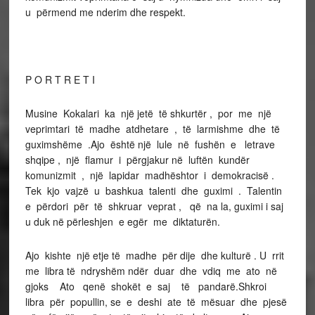
u përmend me nderim dhe respekt.
P O R T R E T I
Musine Kokalari ka një jetë të shkurtër , por me një
veprimtari të madhe atdhetare , të larmishme dhe të
guximshëme .Ajo është një lule në fushën e letrave
shqipe , një flamur i përgjakur në luftën kundër
komunizmit , një lapidar madhështor i demokracisë .
Tek kjo vajzë u bashkua talenti dhe guximi . Talentin
e përdori për të shkruar veprat , që na la, guximi i saj
u duk në përleshjen e egër me diktaturën.
Ajo kishte një etje të madhe për dije dhe kulturë . U rrit
me libra të ndryshëm ndër duar dhe vdiq me ato në
gjoks Ato qenë shokët e saj të pandarë.Shkroi
libra për popullin, se e deshi ate të mësuar dhe pjesë