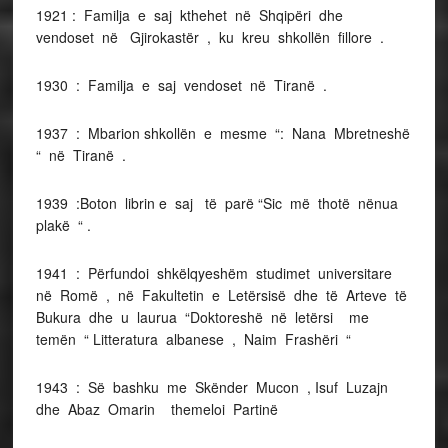
1921 : Familja e saj kthehet në Shqipëri dhe
vendoset në Gjirokastër , ku kreu shkollën fillore .
1930 : Familja e saj vendoset në Tiranë .
1937 : Mbarion shkollën e mesme “: Nana Mbretneshë
“ në Tiranë .
1939 :Boton librin e saj të parë “Sic më thotë nënua
plakë “ .
1941 : Përfundoi shkëlqyeshëm studimet universitare
në Romë , në Fakultetin e Letërsisë dhe të Arteve të
Bukura dhe u laurua “Doktoreshë në letërsi me
temën “ Litteratura albanese , Naim Frashëri “
1943 : Së bashku me Skënder Mucon , Isuf Luzajn
dhe Abaz Omarin themeloi Partinë