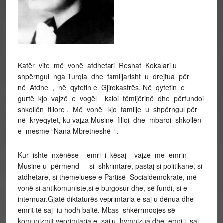
Katër vite më vonë atdhetari Reshat Kokalari u
shpërngul nga Turqia dhe familjarisht u drejtua për
në Atdhe , në qytetin e Gjirokastrës. Në qytetin e
gurtë kjo vajzë e vogël kaloi fëmijërinë dhe përfundoi
shkollën fillore . Më vonë kjo familje u shpërngul për
në kryeqytet, ku vajza Musine filloi dhe mbaroi shkollën
e mesme “Nana Mbretneshë “.
Kur ishte nxënëse emri i kësaj vajze me emrin
Musine u përmend si shkrimtare, pastaj si politikane, si
atdhetare, si themeluese e Partisë Socialdemokrate, më
vonë si antikomuniste,si e burgosur dhe, së fundi, si e
internuar.Gjatë diktaturës veprimtaria e saj u dënua dhe
emrit të saj iu hodh baltë. Mbas shkërrmoqjes së
komunizmit veprimtaria e saj u hymnizua dhe emri i saj