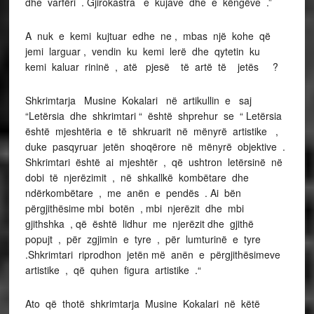
dhe varfëri . Gjirokastra e kujave dhe e këngëve .”
A nuk e kemi kujtuar edhe ne , mbas një kohe që
jemi larguar , vendin ku kemi lerë dhe qytetin ku
kemi kaluar rininë , atë pjesë të artë të jetës ?
Shkrimtarja Musine Kokalari në artikullin e saj
“Letërsia dhe shkrimtari “ është shprehur se “ Letërsia
është mjeshtëria e të shkruarit në mënyrë artistike ,
duke pasqyruar jetën shoqërore në mënyrë objektive .
Shkrimtari është ai mjeshtër , që ushtron letërsinë në
dobi të njerëzimit , në shkallkë kombëtare dhe
ndërkombëtare , me anën e pendës . Ai bën
përgjithësime mbi botën , mbi njerëzit dhe mbi
gjithshka , që është lidhur me njerëzit dhe gjithë
popujt , për zgjimin e tyre , për lumturinë e tyre
.Shkrimtari riprodhon jetën më anën e përgjithësimeve
artistike , që quhen figura artistike .“
Ato që thotë shkrimtarja Musine Kokalari në këtë