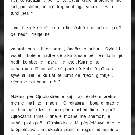
lart , po shënojmë një fragment nga vepra :” Sa u
tund jeta “
“ Vendi ku ke lerë e je rritur është dashuria e parë
që hedh rrënjë në
zemrat tona . E shkuara , ëndërr e bukur . Qyteti i
vogël , botë e nadhe që s’ka shoqe për të miturin që
hedh këmbët e para në jetë . Kujtime të
paharruara të moshës së parë që kalojnë përpara
syve si ujët e kulluar të lumit që rrjedh gjithnjë ,
rrjedh e s’kthehet më ” .
Ndërsa për Gjrtokastrën e saj , ajo është shprehur
me një mall të madh : “Gjirokastra , bota e madhe ,
pa fund që s’kish shoqe për moshën time të parë .
Gjirokastra trime , anë e mbanë me shëmbinj e
udhët plot gurë . Gjirokastra e të përpjetëlave dhe e
tatëpjetëlave . Gjirokastra plakë e regjur në mjerime