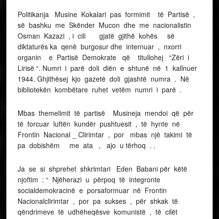
Politikanja Musine Kokalari pas formimit të Partisë ,
së bashku me Skënder Mucon dhe me nacionalistin
Osman Kazazi , i cili gjatë gjithë kohës së
diktaturës ka qenë burgosur dhe internuar , nxorri
organin e Partisë Demokrate që titullohej “Zëri i
Lirisë “. Numri i parë doli diën e shtunë në 1 kallnuer
1944. Ghjithësej kjo gazetë doli gjashtë numra . Në
bibliotekën kombëtare ruhet vetëm numri i parë .
Mbas themelimit të partisë Musineja mendoi që për
të forcuar luftën kundër pushtuesit , të hynte në
Frontin Nacional _ Clirimtar , por mbas një takimi të
pa dobishëm me ata , ajo u tërhoq . .
Ja se si shprehet shkrimtari Eden Babani për këtë
njoftim : “ Njëherazi u përpoq të integronte
socialdemokracinë e porsaformuar në Frontin
Nacionalclirimtar , por pa sukses , për shkak të
qëndrimeve të udhëheqësve komunistë , të cilët