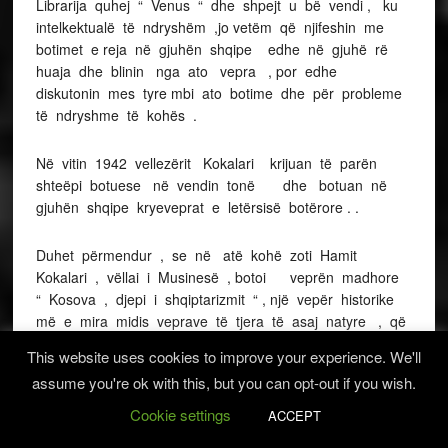
Librarija quhej “ Venus “ dhe shpejt u bë vendi , ku
intelkektualë të ndryshëm ,jo vetëm që njifeshin me
botimet e reja në gjuhën shqipe edhe në gjuhë rë
huaja dhe blinin nga ato vepra , por edhe
diskutonin mes tyre mbi ato botime dhe për probleme
të ndryshme të kohës .
Në vitin 1942 vellezërit Kokalari krijuan të parën
shteëpi botuese në vendin tonë dhe botuan në
gjuhën shqipe kryeveprat e letërsisë botërore . .
Duhet përmendur , se në atë kohë zoti Hamit
Kokalari , vëllai i Musinesë , botoi veprën madhore
“ Kosova , djepi i shqiptarizmit “ , një vepër historike
më e mira midis veprave të tjera të asaj natyre , që
u botuan në atë kohë ,si “ Raca shqiptare “ me
This website uses cookies to improve your experience. We'll
autor Dr Jakov Milaj , “ Shqipnia e vërtetë “ me
assume you're ok with this, but you can opt-out if you wish.
autor Dr Besim Qorri dhe “ Lidhja e Prizrenit “ me
autor Xhaferr Belegun . Kjo vepër nuk u pëlqeu
Cookie settings
ACCEPT
sllavokomunistëve që donin ta mbanin edhe mbas