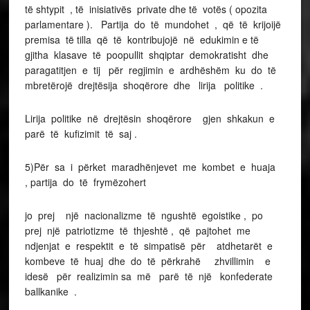
të shtypit , të inisiativës private dhe të votës ( opozita
parlamentare ). Partija do të mundohet , që të krijoijë
premisa të tilla që të kontribujojë në edukimin e të
gjitha klasave të poopullit shqiptar demokratisht dhe
paragatitjen e tij për regjimin e ardhëshëm ku do të
mbretërojë drejtësija shoqërore dhe lirija politike .
Lirija politike në drejtësin shoqërore gjen shkakun e
parë të kufizimit të saj .
5)Për sa i përket maradhënjevet me kombet e huaja
, partija do të frymëzohert
jo prej një nacionalizme të ngushtë egoistike , po
prej një patriotizme të thjeshtë , që pajtohet me
ndjenjat e respektit e të simpatisë për atdhetarët e
kombeve të huaj dhe do të përkrahë zhvillimin e
idesë për realizimin sa më parë të një konfederate
ballkanike .