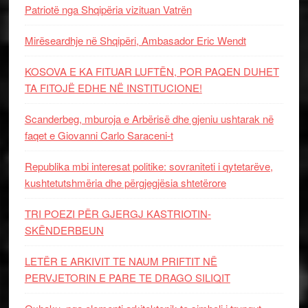
Patriotë nga Shqipëria vizituan Vatrën
Mirëseardhje në Shqipëri, Ambasador Eric Wendt
KOSOVA E KA FITUAR LUFTËN, POR PAQEN DUHET
TA FITOJË EDHE NË INSTITUCIONE!
Scanderbeg, mburoja e Arbërisë dhe gjeniu ushtarak në
faqet e Giovanni Carlo Saraceni-t
Republika mbi interesat politike: sovraniteti i qytetarëve,
kushtetutshmëria dhe përgjegjësia shtetërore
TRI POEZI PËR GJERGJ KASTRIOTIN-
SKËNDERBEUN
LETËR E ARKIVIT TE NAUM PRIFTIT NË
PERVJETORIN E PARE TE DRAGO SILIQIT