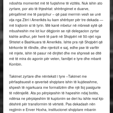
ndoshta momentet më të fuqishme të vizitës. Nuk ishin ato
zyrtare, por ato të thjeshtat: shtrëngimet e duarve,
përqafimet me të panjohur – që pasi merrnin vesh se unë
vija nga Zëri i Amerikës ku kam shërbyer për tre dekada —
më trajtonin si të tyrin. Më kanë mbetur në mbresë sytë që
mbusheshin me lot kur dëgjonin se një delegacion zyrtar
kishte ardhur, për herë të parë në Shqipëri në 50-vjet nga
Shtetet e Bashkuara të Amerikës. Ishte pra një Shqipëri që
kërkonte të rilindte, dhe njerëzit e saj, edhe pse të varfër
në mjete, ishin të pasur në dinjitet dhe me shpresë se ditë
më të mira do agonin për veten, familjet e tyre dhe mbarë
Kombin.
Takimet zyrtare dhe nënteksti i tyre –Takimet me
përfaqësuesit e qeverisë shqiptare ishin të kujdesshme,
shpesh të ngarkuara me formalizëm dhe një lloj pasigurie
të ndërsjellë. Ata po përpiqeshin të hapeshin ndaj botës,
ndërsa ne përpiqeshim të kuptonim se deri ku ishte real kjo
dëshirë për transformim të vërtetë. Pas dekadash nën
regjimin e Enver Hoxha, institucionet shqiptare mbanin