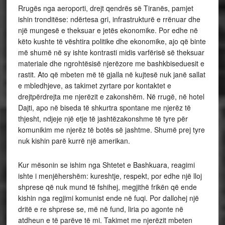
Rrugës nga aeroporti, drejt qendrës së Tiranës, pamjet
ishin tronditëse: ndërtesa gri, infrastrukturë e rrënuar dhe
një mungesë e theksuar e jetës ekonomike. Por edhe në
këto kushte të vështira politike dhe ekonomike, ajo që binte
më shumë në sy ishte kontrasti midis varfërisë së theksuar
materiale dhe ngrohtësisë njerëzore me bashkbiseduesit e
rastit. Ato që mbeten më të gjalla në kujtesë nuk janë sallat
e mbledhjeve, as takimet zyrtare por kontaktet e
drejtpërdrejta me njerëzit e zakonshëm. Në rrugë, në hotel
Dajti, apo në biseda të shkurtra spontane me njerëz të
thjesht, ndjeje një etje të jashtëzakonshme të tyre për
komunikim me njerëz të botës së jashtme. Shumë prej tyre
nuk kishin parë kurrë një amerikan.
Kur mësonin se ishim nga Shtetet e Bashkuara, reagimi
ishte i menjëhershëm: kureshtje, respekt, por edhe një lloj
shprese që nuk mund të fshihej, megjithë frikën që ende
kishin nga regjimi komunist ende në fuqi. Por dallohej një
dritë e re shprese se, më në fund, liria po agonte në
atdheun e të parëve të mi. Takimet me njerëzit mbeten