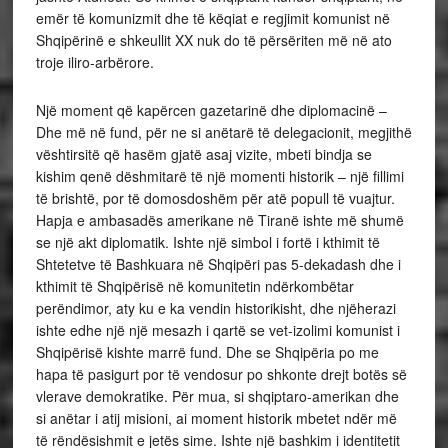
emër të komunizmit dhe të këqiat e regjimit komunist në
Shqipërinë e shkeullit XX nuk do të përsëriten më në ato
troje iliro-arbërore.
Një moment që kapërcen gazetarinë dhe diplomacinë –
Dhe më në fund, për ne si anëtarë të delegacionit, megjithë
vështirsitë që hasëm gjatë asaj vizite, mbeti bindja se
kishim qenë dëshmitarë të një momenti historik – një fillimi
të brishtë, por të domosdoshëm për atë popull të vuajtur.
Hapja e ambasadës amerikane në Tiranë ishte më shumë
se një akt diplomatik. Ishte një simbol i fortë i kthimit të
Shtetetve të Bashkuara në Shqipëri pas 5-dekadash dhe i
kthimit të Shqipërisë në komunitetin ndërkombëtar
perëndimor, aty ku e ka vendin historikisht, dhe njëherazi
ishte edhe një një mesazh i qartë se vet-izolimi komunist i
Shqipërisë kishte marrë fund. Dhe se Shqipëria po me
hapa të pasigurt por të vendosur po shkonte drejt botës së
vlerave demokratike. Për mua, si shqiptaro-amerikan dhe
si anëtar i atij misioni, ai moment historik mbetet ndër më
të rëndësishmit e jetës sime. Ishte një bashkim i identitetit