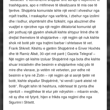
trashëguara, apo e rrëfimeve të idealizuara të mia ose të
tjerëve. Shqipëria komuniste ishte një vend i xhveshur nga
mjaft tradita, i rraskapitur nga varfëria, i zbehur nga izolimi
dhe i lodhur, shpirtërisht dhe fizikisht, nga abuzimet dhe
vuajtjet e njerzëve nga një regjim diktatorial komunist që
për pothuaj një gjysëm shekulli kishte shtypur lirinë dhe të
drejtat themelore të shqiptarëve – një regjim që nuk kishte
shok në botë për nga trajtimi barbar i shtetasve të vet.
Frank Shkreli: Kështu e gjetëm Shqipërinë e Enver Hoxhës
dhe të Ramiz Alisë, 30-vjet më parë | Gazeta Telegraf –
Një regjim që kishte izoluar Shqipërinë nga bota dhe kishte
shuar iniciativën dhe besimin e shqiptarëve ndaj çdo të
mire dhe vlerave, jo vetëm në vetveten, por edhe në
besimin e tyre në Zotin – një regjim që si asnjë tjetër në
botë, kishte shpallur Shqipërinë, “si vendi i parë ateist në
botë”. Rrugët ishin të heshtura, ndërtesat të zymta dhe
njerëzit – megjithëse të etur për ndryshim – mbanin ende,
në sy dhe në fytyrë, hijen e frikës nga regjimi dhe nga
Sigurimi i Shtetit.