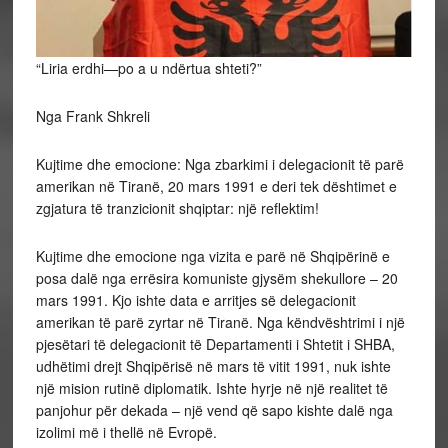
“Liria erdhi—po a u ndërtua shteti?”
Nga Frank Shkreli
Kujtime dhe emocione: Nga zbarkimi i delegacionit të parë
amerikan në Tiranë, 20 mars 1991 e deri tek dështimet e
zgjatura të tranzicionit shqiptar: një reflektim!
Kujtime dhe emocione nga vizita e parë në Shqipërinë e
posa dalë nga errësira komuniste gjysëm shekullore – 20
mars 1991. Kjo ishte data e arritjes së delegacionit
amerikan të parë zyrtar në Tiranë. Nga këndvështrimi i një
pjesëtari të delegacionit të Departamenti i Shtetit i SHBA,
udhëtimi drejt Shqipërisë në mars të vitit 1991, nuk ishte
një mision rutinë diplomatik. Ishte hyrje në një realitet të
panjohur për dekada – një vend që sapo kishte dalë nga
izolimi më i thellë në Evropë.