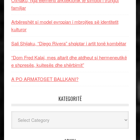
Oxhaku, nga elementi arkitektonik te simboli i trungut
familjar
Arbëreshët si model evropian i mbrojtjes së identitetit
kulturor
Sali Shijaku, “Diego Rivera” shqiptar i artit tonë kombëtar
“Dom Fred Kalaj, mes altarit dhe atdheut si hermeneutikë
e shpresës, kujtesës dhe shërbimit”
A PO ARMATOSET BALLKANI?
KATEGORITË
Kategoritë