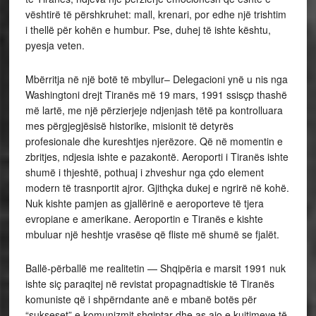
vështirë të përshkruhet: mall, krenari, por edhe një trishtim
i thellë për kohën e humbur. Pse, duhej të ishte kështu,
pyesja veten.
Mbërritja në një botë të mbyllur– Delegacioni ynë u nis nga
Washingtoni drejt Tiranës më 19 mars, 1991 ssisçp thashë
më lartë, me një përzierjeje ndjenjash tëtë pa kontrolluara
mes përgjegjësisë historike, misionit të detyrës
profesionale dhe kureshtjes njerëzore. Që në momentin e
zbritjes, ndjesia ishte e pazakontë. Aeroporti i Tiranës ishte
shumë i thjeshtë, pothuaj i zhveshur nga çdo element
modern të trasnportit ajror. Gjithçka dukej e ngrirë në kohë.
Nuk kishte pamjen as gjallërinë e aeroporteve të tjera
evropiane e amerikane. Aeroportin e Tiranës e kishte
mbuluar një heshtje vrasëse që fliste më shumë se fjalët.
Ballë-përballë me realitetin — Shqipëria e marsit 1991 nuk
ishte siç paraqitej në revistat propagnadtiskie të Tiranës
komuniste që i shpërndante anë e mbanë botës për
“sukseset” e komunizmit shqiptar dhe as ajo e kujtimeve të