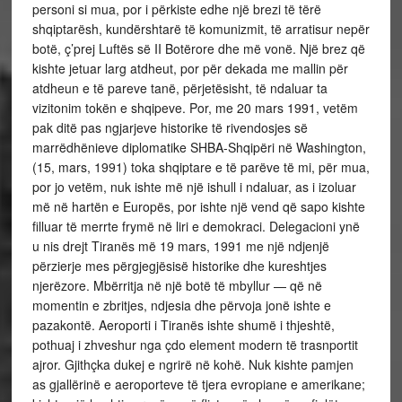
personi si mua, por i përkiste edhe një brezi të tërë
shqiptarësh, kundërshtarë të komunizmit, të arratisur nepër
botë, ç’prej Luftës së II Botërore dhe më vonë. Një brez që
kishte jetuar larg atdheut, por për dekada me mallin për
atdheun e të pareve tanë, përjetësisht, të ndaluar ta
vizitonim tokën e shqipeve. Por, me 20 mars 1991, vetëm
pak ditë pas ngjarjeve historike të rivendosjes së
marrëdhënieve diplomatike SHBA-Shqipëri në Washington,
(15, mars, 1991) toka shqiptare e të parëve të mi, për mua,
por jo vetëm, nuk ishte më një ishull i ndaluar, as i izoluar
më në hartën e Europës, por ishte një vend që sapo kishte
filluar të merrte frymë në liri e demokraci. Delegacioni ynë
u nis drejt Tiranës më 19 mars, 1991 me një ndjenjë
përzierje mes përgjegjësisë historike dhe kureshtjes
njerëzore. Mbërritja në një botë të mbyllur — që në
momentin e zbritjes, ndjesia dhe përvoja jonë ishte e
pazakontë. Aeroporti i Tiranës ishte shumë i thjeshtë,
pothuaj i zhveshur nga çdo element modern të trasnportit
ajror. Gjithçka dukej e ngrirë në kohë. Nuk kishte pamjen
as gjallërinë e aeroporteve të tjera evropiane e amerikane;