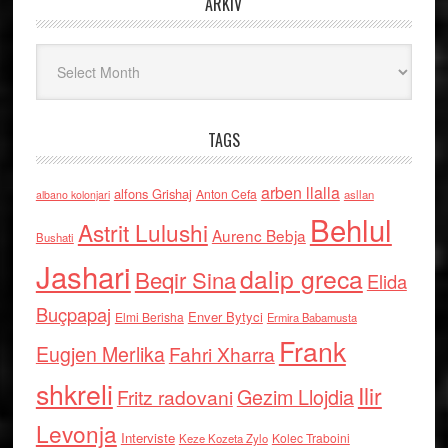
ARKIV
Arkiv
TAGS
arben llalla
alfons Grishaj
Anton Cefa
asllan
albano kolonjari
Behlul
Astrit Lulushi
Aurenc Bebja
Bushati
Jashari
dalip greca
Beqir Sina
Elida
Buçpapaj
Enver Bytyci
Elmi Berisha
Ermira Babamusta
Frank
Eugjen Merlika
Fahri Xharra
shkreli
Ilir
Gezim Llojdia
Fritz radovani
Levonja
Interviste
Kolec Traboini
Keze Kozeta Zylo