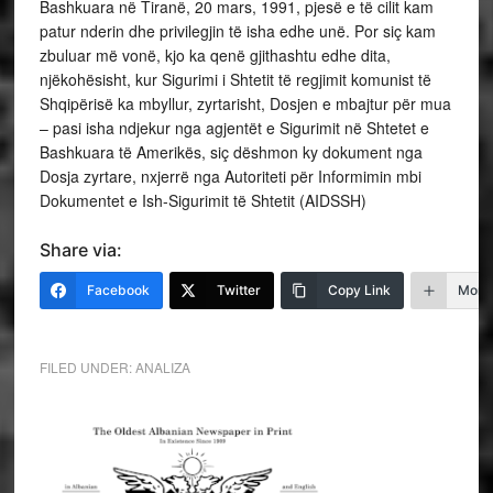
Bashkuara në Tiranë, 20 mars, 1991, pjesë e të cilit kam
patur nderin dhe privilegjin të isha edhe unë. Por siç kam
zbuluar më vonë, kjo ka qenë gjithashtu edhe dita,
njëkohësisht, kur Sigurimi i Shtetit të regjimit komunist të
Shqipërisë ka mbyllur, zyrtarisht, Dosjen e mbajtur për mua
– pasi isha ndjekur nga agjentët e Sigurimit në Shtetet e
Bashkuara të Amerikës, siç dëshmon ky dokument nga
Dosja zyrtare, nxjerrë nga Autoriteti për Informimin mbi
Dokumentet e Ish-Sigurimit të Shtetit (AIDSSH)
Share via:
Facebook
Twitter
Copy Link
More
FILED UNDER:
ANALIZA