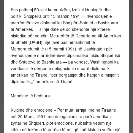
Pas pothuaj 50-vjet komunizëm, izolimi ideologjik dhe
politik, Shqipëria priti 15 marsin 1991 — rivendosjen e
marrëdhënieve diplomatike Shqipëri-Shtetet e Bashkuara
të Amerikës — si një datë që do shënonte një kthesë
historike për vendin. Me urdhër të Departamentit Amerikan
të Shtetit (DASH), një javë pas nënshkrimit të
Memorandumit të (15 marsit 1991) në Uashington për
rivendosjen e marrëdhënieve diplomatike midis Shqipërisë
dhe Shteteve të Bashkuara — pa vonesë, Washingtoni ka
vendosur të dërgonte delegacionin e parë diplomatik
amerikan në Tiranë, “për përgatitjet dhe hapjen e misjonit
diplomatik,,,” amerikan në Tiranë.
Mendime të hedhura
Kujtime dhe emocione – Për mua, arritja ime në Tiraanë
më 20-Mars, 1991, me delegacionin e parë amerikan
zyrtar në Shqipëri, plot emocione, nuk ishte vetëm një
kthim në tokën e të parëve të mi, që i përkiste jo vetëm një