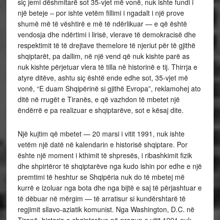
siç jemi dëshmitarë sot 35-vjet më vonë, nuk ishte fundi i
një beteje – por ishte vetëm fillimi i ngadalt i një prove
shumë më të vështirë e më të ndërlikuar — e që është
vendosja dhe ndërtimi i lirisë, vlerave të demokracisë dhe
respektimit të të drejtave themelore të njeriut për të gjithë
shqiptarët, pa dallim, në një vend që nuk kishte parë as
nuk kishte përjetuar vlera të tilla në historinë e tij. Thirrja e
atyre ditëve, ashtu siç është ende edhe sot, 35-vjet më
vonë, “E duam Shqipërinë si gjithë Evropa”, reklamohej ato
ditë në rrugët e Tiranës, e që vazhdon të mbetet një
ëndërrë e pa realizuar e shqiptarëve, sot e kësaj dite.
Një kujtim që mbetet — 20 marsi i vitit 1991, nuk ishte
vetëm një datë në kalendarin e historisë shqiptare. Por
ështe një moment i kthimit të shpresës, i ribashkimit fizik
dhe shpirtëror të shqiptarëve nga kudo ishin por edhe e një
premtimi të heshtur se Shqipëria nuk do të mbetej më
kurrë e izoluar nga bota dhe nga bijtë e saj të përjashtuar e
të dëbuar në mërgim — të arratisur si kundërshtarë të
regjimit sllavo-aziatik komunist. Nga Washington, D.C. në