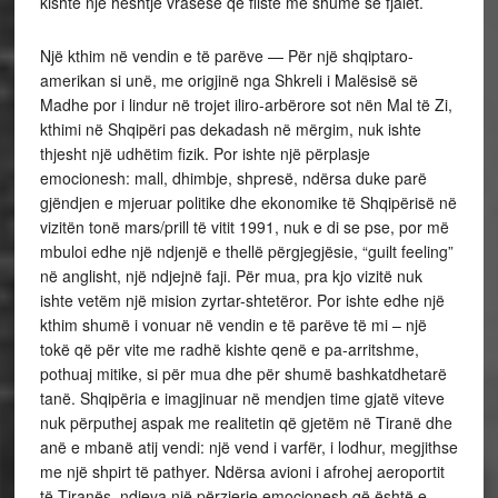
kishte një heshtje vrasëse që fliste më shumë se fjalët.
Një kthim në vendin e të parëve — Për një shqiptaro-
amerikan si unë, me origjinë nga Shkreli i Malësisë së
Madhe por i lindur në trojet iliro-arbërore sot nën Mal të Zi,
kthimi në Shqipëri pas dekadash në mërgim, nuk ishte
thjesht një udhëtim fizik. Por ishte një përplasje
emocionesh: mall, dhimbje, shpresë, ndërsa duke parë
gjëndjen e mjeruar politike dhe ekonomike të Shqipërisë në
vizitën tonë mars/prill të vitit 1991, nuk e di se pse, por më
mbuloi edhe një ndjenjë e thellë përgjegjësie, “guilt feeling”
në anglisht, një ndjejnë faji. Për mua, pra kjo vizitë nuk
ishte vetëm një mision zyrtar-shtetëror. Por ishte edhe një
kthim shumë i vonuar në vendin e të parëve të mi – një
tokë që për vite me radhë kishte qenë e pa-arritshme,
pothuaj mitike, si për mua dhe për shumë bashkatdhetarë
tanë. Shqipëria e imagjinuar në mendjen time gjatë viteve
nuk përputhej aspak me realitetin që gjetëm në Tiranë dhe
anë e mbanë atij vendi: një vend i varfër, i lodhur, megjithse
me një shpirt të pathyer. Ndërsa avioni i afrohej aeroportit
të Tiranës, ndjeva një përzierje emocionesh që është e