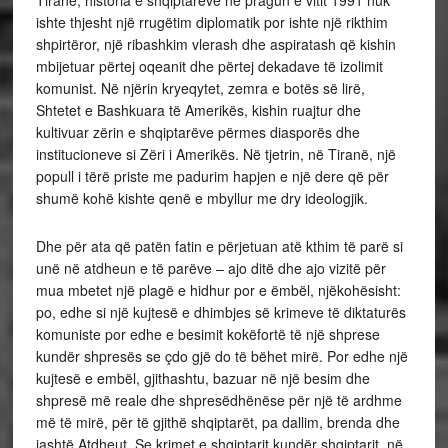
Tiranë, historia e shqiptarëve në pragun e vitit 1991 nuk
ishte thjesht një rrugëtim diplomatik por ishte një rikthim
shpirtëror, një ribashkim vlerash dhe aspiratash që kishin
mbijetuar përtej oqeanit dhe përtej dekadave të izolimit
komunist. Në njërin kryeqytet, zemra e botës së lirë,
Shtetet e Bashkuara të Amerikës, kishin ruajtur dhe
kultivuar zërin e shqiptarëve përmes diasporës dhe
institucioneve si Zëri i Amerikës. Në tjetrin, në Tiranë, një
popull i tërë priste me padurim hapjen e një dere që për
shumë kohë kishte qenë e mbyllur me dry ideologjik.
Dhe për ata që patën fatin e përjetuan atë kthim të parë si
unë në atdheun e të parëve – ajo ditë dhe ajo vizitë për
mua mbetet një plagë e hidhur por e ëmbël, njëkohësisht:
po, edhe si një kujtesë e dhimbjes së krimeve të diktaturës
komuniste por edhe e besimit kokëfortë të një shprese
kundër shpresës se çdo gjë do të bëhet mirë. Por edhe një
kujtesë e embël, gjithashtu, bazuar në një besim dhe
shpresë më reale dhe shpresëdhënëse për një të ardhme
më të mirë, për të gjithë shqiptarët, pa dallim, brenda dhe
jashtë Atdheut. Se krimet e shqiptarit kundër shqiptarit, në