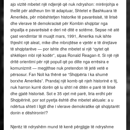
ajo vizitë mbetet një ndjenjë që nuk ndryshon: mirënjohja e
thellë për atdheun tim të adaptuar, Shtetet e Bashkuara të
Amerikës, për mbështetjen historike të pavarësisë, të lirisë
dhe vlerave të demokracisë për Kombin shqiptar nga
shpallja e pavarësisë e deri në ditë e sotëme. Sepse në atë
çast vendimtar të muajit mars, 1991, Amerika nuk ishte
thjesht një aleat, mike dhe mbrojtëse e vjetër e të drejtave
të shqiptarëve — por ishte dhe mbetet si një “qytet që
shkëlqen mbi një kodër”, sipas Ronald Reagan-it. Si një një
dritë orientimi për një popull që po dilte nga errësira e
komunizmit — megjithse nuk pretendon të jetë vetë e
përsosur. Fan Noli ka thënë se “Shqipëria i ka shumë
borxhe Amerikës”. Prandaj një komb që njeh historinë e tij,
nuk harron kurrë dorën që iu shtri në ditën e parë të lirisë
dhe gjatë historisë. Sot e 35 vjet më parë, liria erdhi për
Shqipërinë, por sot pyetja është dhe mbetet aktuale: a u
ndërtua shteti i ligjit dhe i vlerave demokratike që shqiptarët
donin e dëshironin!?
Njerëz të ndryshëm mund të kenë përgjigje të ndryshme