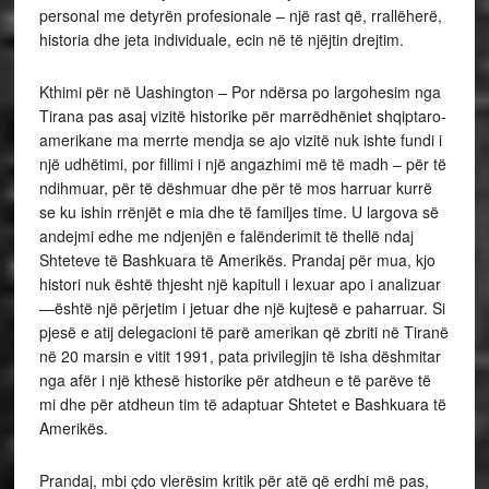
personal me detyrën profesionale – një rast që, rrallëherë,
historia dhe jeta individuale, ecin në të njëjtin drejtim.
Kthimi për në Uashington – Por ndërsa po largohesim nga
Tirana pas asaj vizitë historike për marrëdhëniet shqiptaro-
amerikane ma merrte mendja se ajo vizitë nuk ishte fundi i
një udhëtimi, por fillimi i një angazhimi më të madh – për të
ndihmuar, për të dëshmuar dhe për të mos harruar kurrë
se ku ishin rrënjët e mia dhe të familjes time. U largova së
andejmi edhe me ndjenjën e falënderimit të thellë ndaj
Shteteve të Bashkuara të Amerikës. Prandaj për mua, kjo
histori nuk është thjesht një kapitull i lexuar apo i analizuar
—është një përjetim i jetuar dhe një kujtesë e paharruar. Si
pjesë e atij delegacioni të parë amerikan që zbriti në Tiranë
në 20 marsin e vitit 1991, pata privilegjin të isha dëshmitar
nga afër i një kthesë historike për atdheun e të parëve të
mi dhe për atdheun tim të adaptuar Shtetet e Bashkuara të
Amerikës.
Prandaj, mbi çdo vlerësim kritik për atë që erdhi më pas,