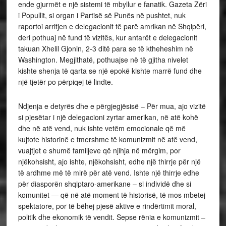
ende gjurmët e një sistemi të mbyllur e fanatik. Gazeta Zëri
i Popullit, si organ i Partisë së Punës në pushtet, nuk
raportoi arritjen e delegacionit të parë amrikan në Shqipëri,
deri pothuaj në fund të vizitës, kur antarët e delegacionit
takuan Xhelil Gjonin, 2-3 ditë para se të ktheheshim në
Washington. Megjithatë, pothuajse në të gjitha nivelet
kishte shenja të qarta se një epokë kishte marrë fund dhe
një tjetër po përpiqej të lindte.
Ndjenja e detyrës dhe e përgjegjësisë – Për mua, ajo vizitë
si pjesëtar i një delegacioni zyrtar amerikan, në atë kohë
dhe në atë vend, nuk ishte vetëm emocionale që më
kujtote historinë e tmershme të komunizmit në atë vend,
vuajtjet e shumë familjeve që njihja në mërgim, por
njëkohsisht, ajo ishte, njëkohsisht, edhe një thirrje për një
të ardhme më të mirë për atë vend. Ishte një thirrje edhe
për diasporën shqiptaro-amerikane – si individë dhe si
komunitet — që në atë moment të historisë, të mos mbetej
spektatore, por të bëhej pjesë aktive e rindërtimit moral,
politik dhe ekonomik të vendit. Sepse rënia e komunizmit –