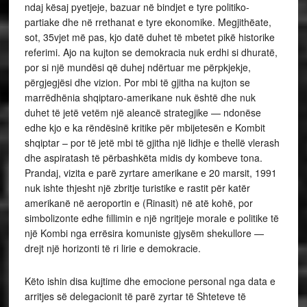
ndaj kësaj pyetjeje, bazuar në bindjet e tyre politiko-
partiake dhe në rrethanat e tyre ekonomike. Megjithëate,
sot, 35vjet më pas, kjo datë duhet të mbetet pikë historike
referimi. Ajo na kujton se demokracia nuk erdhi si dhuratë,
por si një mundësi që duhej ndërtuar me përpkjekje,
përgjegjësi dhe vizion. Por mbi të gjitha na kujton se
marrëdhënia shqiptaro-amerikane nuk është dhe nuk
duhet të jetë vetëm një aleancë strategjike — ndonëse
edhe kjo e ka rëndësinë kritike për mbijetesën e Kombit
shqiptar – por të jetë mbi të gjitha një lidhje e thellë vlerash
dhe aspiratash të përbashkëta midis dy kombeve tona.
Prandaj, vizita e parë zyrtare amerikane e 20 marsit, 1991
nuk ishte thjesht një zbritje turistike e rastit për katër
amerikanë në aeroportin e (Rinasit) në atë kohë, por
simbolizonte edhe fillimin e një ngritjeje morale e politike të
një Kombi nga errësira komuniste gjysëm shekullore —
drejt një horizonti të ri lirie e demokracie.
Këto ishin disa kujtime dhe emocione personal nga data e
arritjes së delegacionit të parë zyrtar të Shteteve të