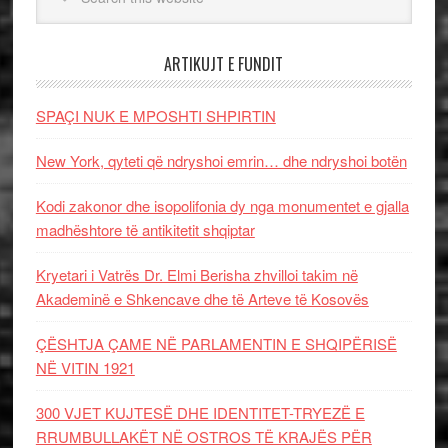
ARTIKUJT E FUNDIT
SPAÇI NUK E MPOSHTI SHPIRTIN
New York, qyteti që ndryshoi emrin… dhe ndryshoi botën
Kodi zakonor dhe isopolifonia dy nga monumentet e gjalla
madhështore të antikitetit shqiptar
Kryetari i Vatrës Dr. Elmi Berisha zhvilloi takim në
Akademinë e Shkencave dhe të Arteve të Kosovës
ÇËSHTJA ÇAME NË PARLAMENTIN E SHQIPËRISË
NË VITIN 1921
300 VJET KUJTESË DHE IDENTITET-TRYEZË E
RRUMBULLAKËT NË OSTROS TË KRAJËS PËR