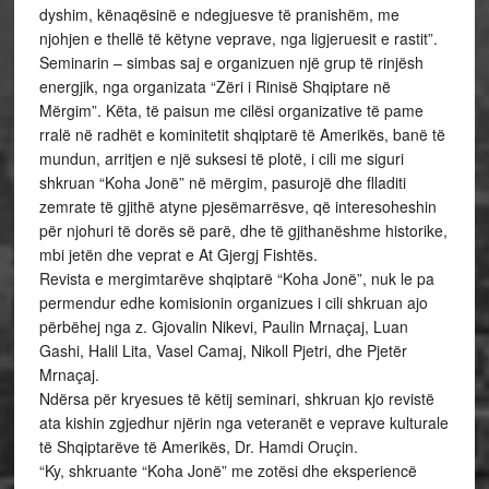
dyshim, kënaqësinë e ndegjuesve të pranishëm, me
njohjen e thellë të këtyne veprave, nga ligjeruesit e rastit”.
Seminarin – simbas saj e organizuen një grup të rinjësh
energjik, nga organizata “Zëri i Rinisë Shqiptare në
Mërgim”. Këta, të paisun me cilësi organizative të pame
rralë në radhët e kominitetit shqiptarë të Amerikës, banë të
mundun, arritjen e një suksesi të plotë, i cili me siguri
shkruan “Koha Jonë” në mërgim, pasurojë dhe flladiti
zemrate të gjithë atyne pjesëmarrësve, që interesoheshin
për njohuri të dorës së parë, dhe të gjithanëshme historike,
mbi jetën dhe veprat e At Gjergj Fishtës.
Revista e mergimtarëve shqiptarë “Koha Jonë”, nuk le pa
permendur edhe komisionin organizues i cili shkruan ajo
përbëhej nga z. Gjovalin Nikevi, Paulin Mrnaçaj, Luan
Gashi, Halil Lita, Vasel Camaj, Nikoll Pjetri, dhe Pjetër
Mrnaçaj.
Ndërsa për kryesues të këtij seminari, shkruan kjo revistë
ata kishin zgjedhur njërin nga veteranët e veprave kulturale
të Shqiptarëve të Amerikës, Dr. Hamdi Oruçin.
“Ky, shkruante “Koha Jonë” me zotësi dhe eksperiencë