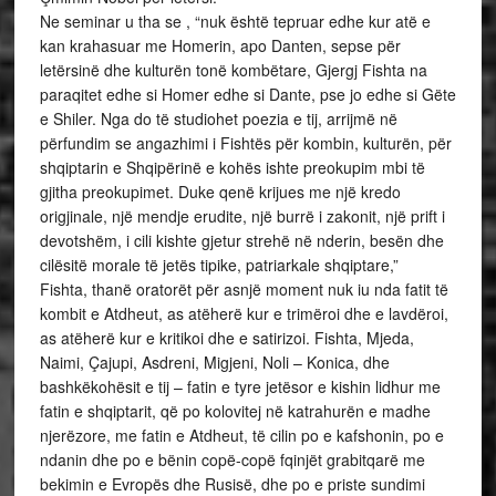
Ne seminar u tha se , “nuk është tepruar edhe kur atë e
kan krahasuar me Homerin, apo Danten, sepse për
letërsinë dhe kulturën tonë kombëtare, Gjergj Fishta na
paraqitet edhe si Homer edhe si Dante, pse jo edhe si Gëte
e Shiler. Nga do të studiohet poezia e tij, arrijmë në
përfundim se angazhimi i Fishtës për kombin, kulturën, për
shqiptarin e Shqipërinë e kohës ishte preokupim mbi të
gjitha preokupimet. Duke qenë krijues me një kredo
origjinale, një mendje erudite, një burrë i zakonit, një prift i
devotshëm, i cili kishte gjetur strehë në nderin, besën dhe
cilësitë morale të jetës tipike, patriarkale shqiptare,”
Fishta, thanë oratorët për asnjë moment nuk iu nda fatit të
kombit e Atdheut, as atëherë kur e trimëroi dhe e lavdëroi,
as atëherë kur e kritikoi dhe e satirizoi. Fishta, Mjeda,
Naimi, Çajupi, Asdreni, Migjeni, Noli – Konica, dhe
bashkëkohësit e tij – fatin e tyre jetësor e kishin lidhur me
fatin e shqiptarit, që po kolovitej në katrahurën e madhe
njerëzore, me fatin e Atdheut, të cilin po e kafshonin, po e
ndanin dhe po e bënin copë-copë fqinjët grabitqarë me
bekimin e Evropës dhe Rusisë, dhe po e priste sundimi