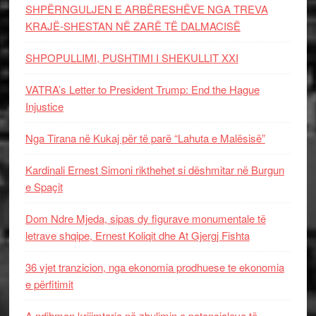
SHPËRNGULJEN E ARBËRESHËVE NGA TREVA
KRAJË-SHESTAN NË ZARË TË DALMACISË
SHPOPULLIMI, PUSHTIMI I SHEKULLIT XXI
VATRA’s Letter to President Trump: End the Hague
Injustice
Nga Tirana në Kukaj për të parë “Lahuta e Malësisë”
Kardinali Ernest Simoni rikthehet si dëshmitar në Burgun
e Spaçit
Dom Ndre Mjeda, sipas dy figurave monumentale të
letrave shqipe, Ernest Koliqit dhe At Gjergj Fishta
36 vjet tranzicion, nga ekonomia prodhuese te ekonomia
e përfitimit
A ndihmon krijimtaria në zbulimin e potencialeve të