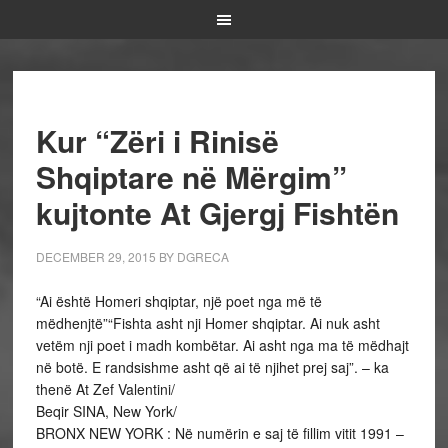
Kur “Zëri i Rinisë
Shqiptare në Mërgim”
kujtonte At Gjergj Fishtën
DECEMBER 29, 2015
BY
DGRECA
“Ai është Homeri shqiptar, një poet nga më të
mëdhenjtë”“Fishta asht nji Homer shqiptar. Ai nuk asht
vetëm nji poet i madh kombëtar. Ai asht nga ma të mëdhajt
në botë. E randsishme asht që ai të njihet prej saj”. – ka
thenë At Zef Valentini/
Beqir SINA, New York/
BRONX NEW YORK : Në numërin e saj të fillim vitit 1991 –