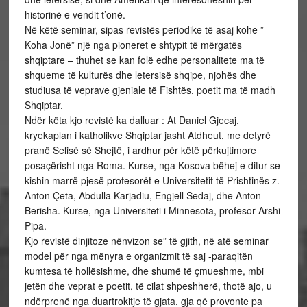
historinë e vendit t’onë.
Në këtë seminar, sipas revistës periodike të asaj kohe ”
Koha Jonë” një nga pioneret e shtypit të mërgatës
shqiptare – thuhet se kan folë edhe personalitete ma të
shqueme të kulturës dhe letersisë shqipe, njohës dhe
studiusa të veprave gjeniale të Fishtës, poetit ma të madh
Shqiptar.
Ndër këta kjo revistë ka dalluar : At Daniel Gjecaj,
kryekaplan i katholikve Shqiptar jasht Atdheut, me detyrë
pranë Selisë së Shejtë, i ardhur për këtë përkujtimore
posaçërisht nga Roma. Kurse, nga Kosova bëhej e ditur se
kishin marrë pjesë profesorët e Universitetit të Prishtinës z.
Anton Çeta, Abdulla Karjadiu, Engjell Sedaj, dhe Anton
Berisha. Kurse, nga Universiteti i Minnesota, profesor Arshi
Pipa.
Kjo revistë dinjitoze nënvizon se” të gjith, në atë seminar
model për nga mënyra e organizmit të saj -paraqitën
kumtesa të hollësishme, dhe shumë të çmueshme, mbi
jetën dhe veprat e poetit, të cilat shpeshherë, thotë ajo, u
ndërprenë nga duartrokitje të gjata, gja që provonte pa