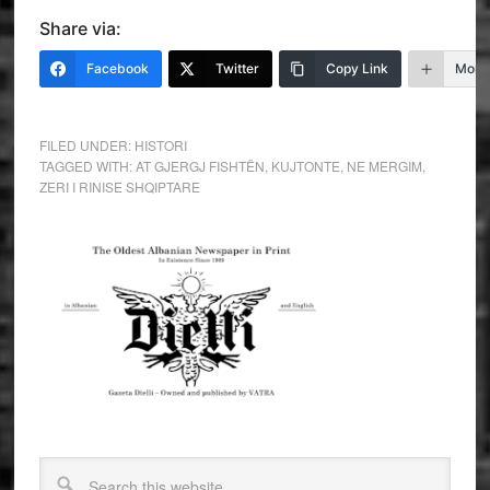
Share via:
Facebook
Twitter
Copy Link
More
FILED UNDER:
HISTORI
TAGGED WITH:
AT GJERGJ FISHTËN
,
KUJTONTE
,
NE MERGIM
,
ZERI I RINISE SHQIPTARE