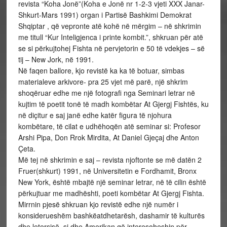
revista “Koha Jonë”(Koha e Jonë nr 1-2-3 vjeti XXX Janar-
Shkurt-Mars 1991) organ i Partisë Bashkimi Demokrat
Shqiptar , që vepronte atë kohë në mërgim – në shkrimin
me titull “Kur Inteligjenca i printe kombit.”, shkruan për atë
se si përkujtohej Fishta në pervjetorin e 50 të vdekjes – së
tij – New Jork, në 1991.
Në faqen ballore, kjo revistë ka ka të botuar, simbas
materialeve arkivore- pra 25 vjet më parë, një shkrim
shoqëruar edhe me një fotografi nga Seminari letrar në
kujtim të poetit tonë të madh kombëtar At Gjergj Fishtës, ku
në diçitur e saj janë edhe katër figura të njohura
kombëtare, të cilat e udhëhoqën atë seminar si: Profesor
Arshi Pipa, Don Rrok Mirdita, At Daniel Gjeçaj dhe Anton
Çeta.
Më tej në shkrimin e saj – revista njoftonte se më datën 2
Fruer(shkurt) 1991, në Universitetin e Fordhamit, Bronx
New York, është mbajtë një seminar letrar, në të cilin është
përkujtuar me madhështi, poeti kombëtar At Gjergj Fishta.
Mirrnin pjesë shkruan kjo revistë edhe një numër i
konsiderueshëm bashkëatdhetarësh, dashamir të kulturës
dhe letersisë, si dhe Amerikan që interesoheshin për