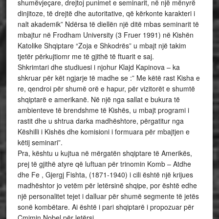
shumëvjeçare, drejtoj punimet e seminarit, në një mënyrë
dinjitoze, të drejtë dhe autoritative, që kërkonte karakteri i
nalt akademik” Ndërsa të diellën një ditë mbas seminarit të
mbajtur në Frodham University (3 Fruer 1991) në Kishën
Katolike Shqiptare “Zoja e Shkodrës” u mbajt një takim
tjetër përkujtiomr me të gjithë të ftuarit e saj.
Shkrimtari dhe studiuesi i njohur Klajd Kapinova – ka
shkruar për kët ngjarje të madhe se :” Me këtë rast Kisha e
re, qendroi për shumë orë e hapur, për vizitorët e shumtë
shqiptarë e amerikanë. Në një nga sallat e bukura të
ambienteve të brendshme të Kishës, u mbajt programi i
rastit dhe u shtrua darka madhështore, përgatitur nga
Këshilli i Kishës dhe komisioni i formuara për mbajtjen e
këtij seminari”.
Pra, kështu u kujtua në mërgatën shqiptare të Amerikës,
prej të gjithë atyre që luftuan për trinomin Komb – Atdhe
dhe Fe , Gjergj Fishta, (1871-1940) i cili është një krijues
madhështor jo vetëm për letërsinë shqipe, por është edhe
një personalitet tejet i dalluar për shumë segmente të jetës
sonë kombëtare. Ai është i pari shqiptarë i propozuar për
Çmimin Nobel për letërsi.