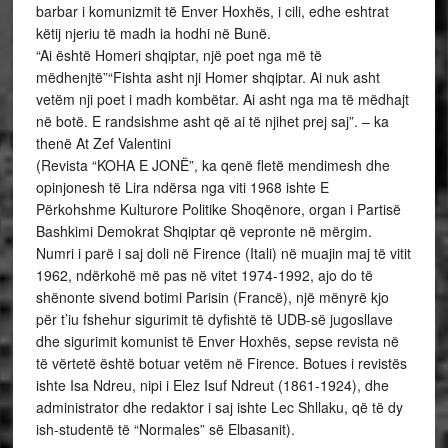
barbar i komunizmit të Enver Hoxhës, i cili, edhe eshtrat
këtij njeriu të madh ia hodhi në Bunë.
“Ai është Homeri shqiptar, një poet nga më të
mëdhenjtë”“Fishta asht nji Homer shqiptar. Ai nuk asht
vetëm nji poet i madh kombëtar. Ai asht nga ma të mëdhajt
në botë. E randsishme asht që ai të njihet prej saj”. – ka
thenë At Zef Valentini
(Revista “KOHA E JONË”, ka qenë fletë mendimesh dhe
opinjonesh të Lira ndërsa nga viti 1968 ishte E
Përkohshme Kulturore Politike Shoqënore, organ i Partisë
Bashkimi Demokrat Shqiptar që vepronte në mërgim.
Numri i parë i saj doli në Firence (Itali) në muajin maj të vitit
1962, ndërkohë më pas në vitet 1974-1992, ajo do të
shënonte sivend botimi Parisin (Francë), një mënyrë kjo
për t’iu fshehur sigurimit të dyfishtë të UDB-së jugosllave
dhe sigurimit komunist të Enver Hoxhës, sepse revista në
të vërtetë është botuar vetëm në Firence. Botues i revistës
ishte Isa Ndreu, nipi i Elez Isuf Ndreut (1861-1924), dhe
administrator dhe redaktor i saj ishte Lec Shllaku, që të dy
ish-studentë të “Normales” së Elbasanit).