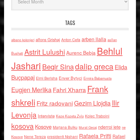
TAGS
arben llalla
alfons Grishaj
Anton Cefa
asllan
albano kolonjari
Behlul
Astrit Lulushi
Aurenc Bebja
Bushati
Jashari
dalip greca
Beqir Sina
Elida
Buçpapaj
Enver Bytyci
Elmi Berisha
Ermira Babamusta
Frank
Eugjen Merlika
Fahri Xharra
shkreli
Ilir
Gezim Llojdia
Fritz radovani
Levonja
Interviste
Kolec Traboini
Keze Kozeta Zylo
kosova
Kosove
nderroi jete
Marjana Bulku
ne
Murat Gecaj
Rafaela Prifti
Rafael
Nene Tereza
Kosove
presidenti Nishani