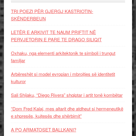
TRI POEZI PËR GJERGJ KASTRIOTIN-
SKËNDERBEUN
LETËR E ARKIVIT TE NAUM PRIFTIT NË
PERVJETORIN E PARE TE DRAGO SILIQIT
Oxhaku, nga elementi arkitektonik te simboli i trungut
familjar
Arbëreshët si model evropian i mbrojtjes së identitetit
kulturor
Sali Shijaku, “Diego Rivera” shqiptar i artit tonë kombëtar
“Dom Fred Kalaj, mes altarit dhe atdheut si hermeneutikë
e shpresës, kujtesës dhe shërbimit”
A PO ARMATOSET BALLKANI?