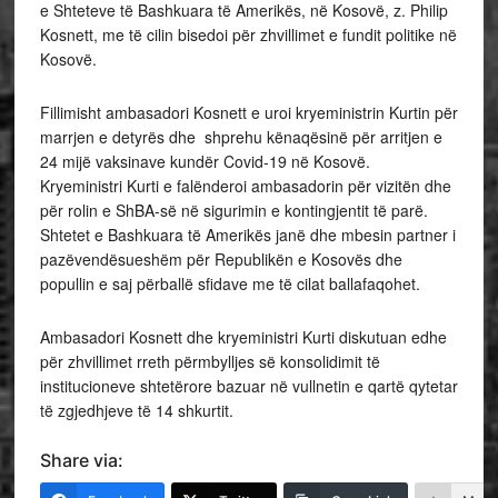
e Shteteve të Bashkuara të Amerikës, në Kosovë, z. Philip
Kosnett, me të cilin bisedoi për zhvillimet e fundit politike në
Kosovë.
Fillimisht ambasadori Kosnett e uroi kryeministrin Kurtin për
marrjen e detyrës dhe shprehu kënaqësinë për arritjen e
24 mijë vaksinave kundër Covid-19 në Kosovë.
Kryeministri Kurti e falënderoi ambasadorin për vizitën dhe
për rolin e ShBA-së në sigurimin e kontingjentit të parë.
Shtetet e Bashkuara të Amerikës janë dhe mbesin partner i
pazëvendësueshëm për Republikën e Kosovës dhe
popullin e saj përballë sfidave me të cilat ballafaqohet.
Ambasadori Kosnett dhe kryeministri Kurti diskutuan edhe
për zhvillimet rreth përmbylljes së konsolidimit të
institucioneve shtetërore bazuar në vullnetin e qartë qytetar
të zgjedhjeve të 14 shkurtit.
Share via: