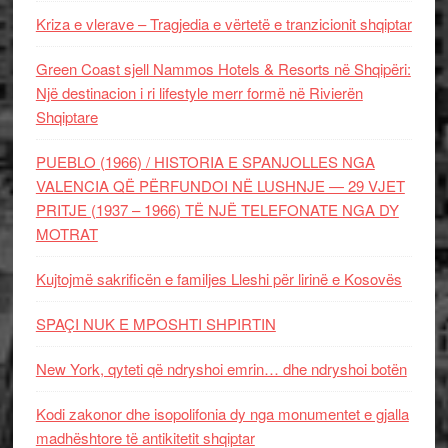
Kriza e vlerave – Tragjedia e vërtetë e tranzicionit shqiptar
Green Coast sjell Nammos Hotels & Resorts në Shqipëri:
Një destinacion i ri lifestyle merr formë në Rivierën
Shqiptare
PUEBLO (1966) / HISTORIA E SPANJOLLES NGA
VALENCIA QË PËRFUNDOI NË LUSHNJE — 29 VJET
PRITJE (1937 – 1966) TË NJË TELEFONATE NGA DY
MOTRAT
Kujtojmë sakrificën e familjes Lleshi për lirinë e Kosovës
SPAÇI NUK E MPOSHTI SHPIRTIN
New York, qyteti që ndryshoi emrin… dhe ndryshoi botën
Kodi zakonor dhe isopolifonia dy nga monumentet e gjalla
madhështore të antikitetit shqiptar