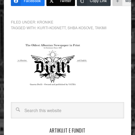
Facebook
Twitter
Copy Link
More
FILED UNDER:
KRONIKE
TAGGED WITH:
KURTI-KOSNETT
,
SHBA-KOSOVE
,
TAKIMI
ARTIKUJT E FUNDIT