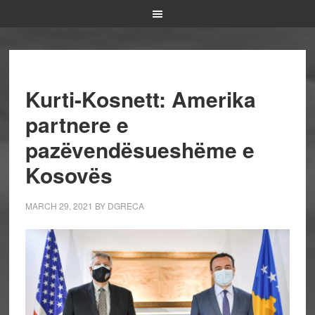
Kurti-Kosnett: Amerika
partnere e
pazëvendësueshëme e
Kosovës
MARCH 29, 2021
BY
DGRECA