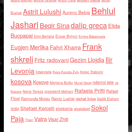
asllan
albano kolonjari
Behlul
Astrit Lulushi
Aurenc Bebja
Bushati
Jashari
dalip greca
Beqir Sina
Elida
Buçpapaj
Enver Bytyci
Elmi Berisha
Ermira Babamusta
Frank
Eugjen Merlika
Fahri Xharra
shkreli
Ilir
Gezim Llojdia
Fritz radovani
Levonja
Interviste
Kolec Traboini
Keze Kozeta Zylo
kosova
Kosove
nderroi jete
Marjana Bulku
ne
Murat Gecaj
Rafaela Prifti
Rafael
Nene Tereza
Kosove
presidenti Nishani
Floqi
Raimonda Moisiu
Ramiz Lushaj
reshat kripa
Sadik Elshani
Sokol
Shefqet Kercelli
shqiperia
shqiptaret
SHBA
Paja
Vatra
Visar Zhiti
Thaci