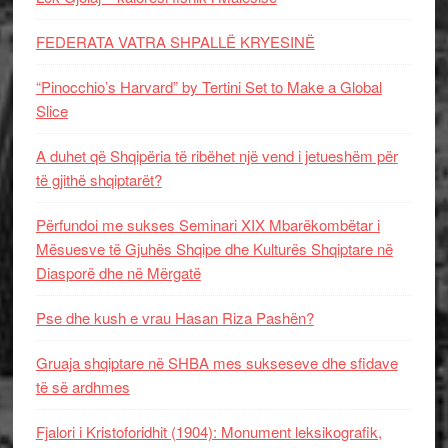
FEDERATA VATRA SHPALLË KRYESINË
“Pinocchio’s Harvard” by Tertini Set to Make a Global
Slice
A duhet që Shqipëria të ribëhet një vend i jetueshëm për
të gjithë shqiptarët?
Përfundoi me sukses Seminari XIX Mbarëkombëtar i
Mësuesve të Gjuhës Shqipe dhe Kulturës Shqiptare në
Diasporë dhe në Mërgatë
Pse dhe kush e vrau Hasan Riza Pashën?
Gruaja shqiptare në SHBA mes sukseseve dhe sfidave
të së ardhmes
Fjalori i Kristoforidhit (1904): Monument leksikografik,