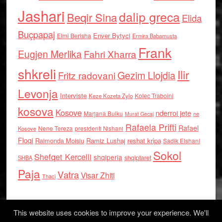
Jashari
dalip greca
Beqir Sina
Elida
Buçpapaj
Enver Bytyci
Elmi Berisha
Ermira Babamusta
Frank
Eugjen Merlika
Fahri Xharra
shkreli
Ilir
Gezim Llojdia
Fritz radovani
Levonja
Interviste
Kolec Traboini
Keze Kozeta Zylo
kosova
Kosove
nderroi jete
Marjana Bulku
ne
Murat Gecaj
Rafaela Prifti
Rafael
Nene Tereza
Kosove
presidenti Nishani
Floqi
Raimonda Moisiu
Ramiz Lushaj
reshat kripa
Sadik Elshani
Sokol
Shefqet Kercelli
shqiperia
shqiptaret
SHBA
Paja
Vatra
Visar Zhiti
Thaci
This website uses cookies to improve your experience. We'll