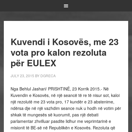
Kuvendi i Kosovës, me 23
vota pro kalon rezoluta
për EULEX
JULY 23, 2015
BY
DGRECA
Nga Behlul Jashari/ PRISHTINË, 23 Korrik 2015.- Në
Kuvendin e Kosovës, në një seancë të re të nisur sot, kaloi
një rezolutë me 23 vota pro, 17 kundër e 23 abstenime,
ndërsa dje në një vazhdim seance nuk u hodh në votim për
shkak të mungesës së kuorumit, pas një debati
parlamentar zhvilluar pasdite lidhur me veprimtarinë e
misionit të BE-së në Republikën e Kosovës. Rezoluta që