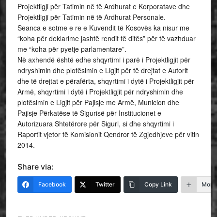
Projektligji për Tatimin në të Ardhurat e Korporatave dhe
Projektligji për Tatimin në të Ardhurat Personale.
Seanca e sotme e re e Kuvendit të Kosovës ka nisur me
“koha për deklarime jashtë rendit të ditës” për të vazhduar
me “koha për pyetje parlamentare”.
Në axhendë është edhe shqyrtimi i parë i Projektligjit për
ndryshimin dhe plotësimin e Ligjit për të drejtat e Autorit
dhe të drejtat e përafërta, shqyrtimi i dytë i Projektligjit për
Armë, shqyrtimi i dytë i Projektligjit për ndryshimin dhe
plotësimin e Ligjit për Pajisje me Armë, Municion dhe
Pajisje Përkatëse të Sigurisë për Institucionet e
Autorizuara Shtetërore për Siguri, si dhe shqyrtimi i
Raportit vjetor të Komisionit Qendror të Zgjedhjeve për vitin
2014.
Share via:
Facebook
Twitter
Copy Link
More