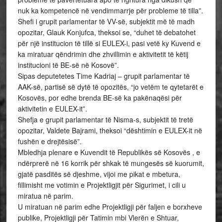
nuk ka kompetencë në vendimmarrje për probleme të tilla”.
Shefi i grupit parlamentar të VV-së, subjektit më të madh
opozitar, Glauk Konjufca, theksoi se, “duhet të debatohet
për një institucion të tillë si EULEX-i, pasi vetë ky Kuvend e
ka miratuar qëndrimin dhe zhvillimin e aktivitetit të këtij
institucioni të BE-së në Kosovë”.
Sipas deputetetes Time Kadriaj – grupit parlamentar të
AAK-së, partisë së dytë të opozitës, “jo vetëm te qytetarët e
Kosovës, por edhe brenda BE-së ka pakënaqësi për
aktivitetin e EULEX-it”.
Shefja e grupit parlamentar të Nisma-s, subjektit të tretë
opozitar, Valdete Bajrami, theksoi “dështimin e EULEX-it në
fushën e drejtësisë”.
Mbledhja plenare e Kuvendit të Republikës së Kosovës , e
ndërprerë në 16 korrik për shkak të mungesës së kuorumit,
gjatë pasditës së djeshme, vijoi me pikat e mbetura,
fillimisht me votimin e Projektligjit për Sigurimet, i cili u
miratua në parim.
U miratuan në parim edhe Projektligji për faljen e borxheve
publike, Projektligji për Tatimin mbi Vlerën e Shtuar,