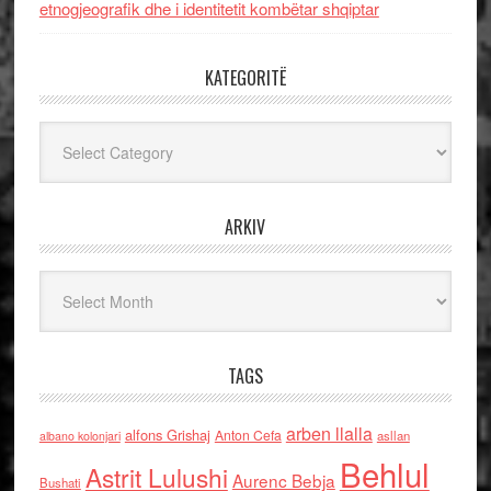
etnogjeografik dhe i identitetit kombëtar shqiptar
KATEGORITË
Kategoritë
ARKIV
Arkiv
TAGS
arben llalla
alfons Grishaj
Anton Cefa
asllan
albano kolonjari
Behlul
Astrit Lulushi
Aurenc Bebja
Bushati