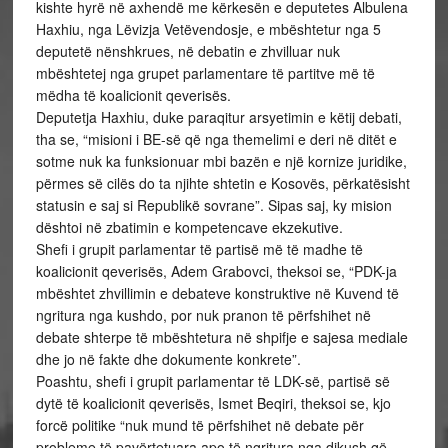
kishte hyrë në axhendë me kërkesën e deputetes Albulena
Haxhiu, nga Lëvizja Vetëvendosje, e mbështetur nga 5
deputetë nënshkrues, në debatin e zhvilluar nuk
mbështetej nga grupet parlamentare të partitve më të
mëdha të koalicionit qeverisës.
Deputetja Haxhiu, duke paraqitur arsyetimin e këtij debati,
tha se, “misioni i BE-së që nga themelimi e deri në ditët e
sotme nuk ka funksionuar mbi bazën e një kornize juridike,
përmes së cilës do ta njihte shtetin e Kosovës, përkatësisht
statusin e saj si Republikë sovrane”. Sipas saj, ky mision
dështoi në zbatimin e kompetencave ekzekutive.
Shefi i grupit parlamentar të partisë më të madhe të
koalicionit qeverisës, Adem Grabovci, theksoi se, “PDK-ja
mbështet zhvillimin e debateve konstruktive në Kuvend të
ngritura nga kushdo, por nuk pranon të përfshihet në
debate shterpe të mbështetura në shpifje e sajesa mediale
dhe jo në fakte dhe dokumente konkrete”.
Poashtu, shefi i grupit parlamentar të LDK-së, partisë së
dytë të koalicionit qeverisës, Ismet Beqiri, theksoi se, kjo
forcë politike “nuk mund të përfshihet në debate për
probleme të pavërtetuara apo të ngritura nga dikush që