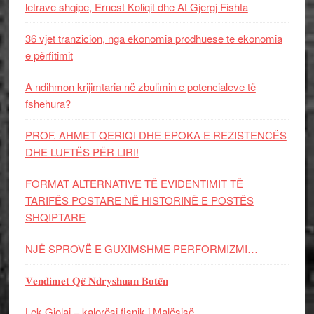
letrave shqipe, Ernest Koliqit dhe At Gjergj Fishta
36 vjet tranzicion, nga ekonomia prodhuese te ekonomia
e përfitimit
A ndihmon krijimtaria në zbulimin e potencialeve të
fshehura?
PROF. AHMET QERIQI DHE EPOKA E REZISTENCЁS
DHE LUFTЁS PЁR LIRI!
FORMAT ALTERNATIVE TË EVIDENTIMIT TË
TARIFËS POSTARE NË HISTORINË E POSTËS
SHQIPTARE
NJË SPROVË E GUXIMSHME PERFORMIZMI…
𝐕𝐞𝐧𝐝𝐢𝐦𝐞𝐭 𝐐𝐞̈ 𝐍𝐝𝐫𝐲𝐬𝐡𝐮𝐚𝐧 𝐁𝐨𝐭𝐞̈𝐧
Lek Gjolaj – kalorësi fisnik i Malësisë