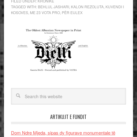
FILED UNDER:
KRONIKE
TAGGED WITH:
BEHLUL JASHARI
,
KALON REZOLUTA
,
KUVENDI I
KOSOVES
,
ME 23 VOTA PRO
,
PËR EULEX
ARTIKUJT E FUNDIT
Dom Ndre Mjeda, sipas dy figurave monumentale të