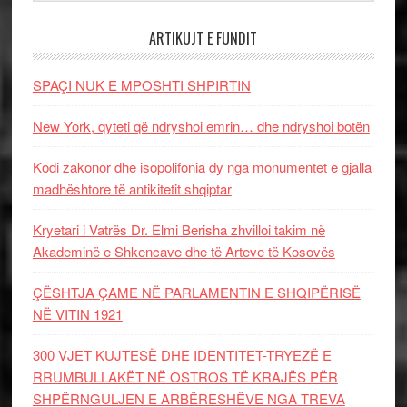
ARTIKUJT E FUNDIT
SPAÇI NUK E MPOSHTI SHPIRTIN
New York, qyteti që ndryshoi emrin… dhe ndryshoi botën
Kodi zakonor dhe isopolifonia dy nga monumentet e gjalla
madhështore të antikitetit shqiptar
Kryetari i Vatrës Dr. Elmi Berisha zhvilloi takim në
Akademinë e Shkencave dhe të Arteve të Kosovës
ÇËSHTJA ÇAME NË PARLAMENTIN E SHQIPËRISË
NË VITIN 1921
300 VJET KUJTESË DHE IDENTITET-TRYEZË E
RRUMBULLAKËT NË OSTROS TË KRAJËS PËR
SHPËRNGULJEN E ARBËRESHËVE NGA TREVA