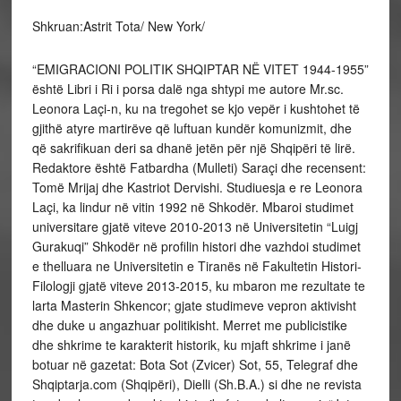
Shkruan:Astrit Tota/ New York/
“EMIGRACIONI POLITIK SHQIPTAR NË VITET 1944-1955”
është Libri i Ri i porsa dalë nga shtypi me autore Mr.sc.
Leonora Laçi-n, ku na tregohet se kjo vepër i kushtohet të
gjithë atyre martirëve që luftuan kundër komunizmit, dhe
që sakrifikuan deri sa dhanë jetën për një Shqipëri të lirë.
Redaktore është Fatbardha (Mulleti) Saraçi dhe recensent:
Tomë Mrijaj dhe Kastriot Dervishi. Studiuesja e re Leonora
Laçi, ka lindur në vitin 1992 në Shkodër. Mbaroi studimet
universitare gjatë viteve 2010-2013 në Universitetin “Luigj
Gurakuqi” Shkodër në profilin histori dhe vazhdoi studimet
e thelluara ne Universitetin e Tiranës në Fakultetin Histori-
Filologji gjatë viteve 2013-2015, ku mbaron me rezultate te
larta Masterin Shkencor; gjate studimeve vepron aktivisht
dhe duke u angazhuar politikisht. Merret me publicistike
dhe shkrime te karakterit historik, ku mjaft shkrime i janë
botuar në gazetat: Bota Sot (Zvicer) Sot, 55, Telegraf dhe
Shqiptarja.com (Shqipëri), Dielli (Sh.B.A.) si dhe ne revista