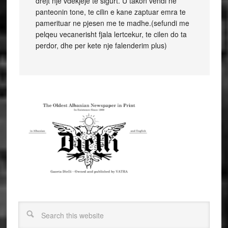
drejt nje vdekjeje te sigurt. U takon vendi ne
panteonin tone, te cilin e kane zaptuar emra te
pamerituar ne pjesen me te madhe.(sefundi me
pelqeu vecanerisht fjala lertcekur, te cilen do ta
perdor, dhe per kete nje falenderim plus)