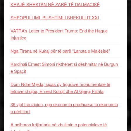
KRAJË-SHESTAN NË ZARË TË DALMACISË
SHPOPULLIMI, PUSHTIMI I SHEKULLIT XXI
VATRA’s Letter to President Trump: End the Hague
Injustice
Nga Tirana në Kukaj për të parë “Lahuta e Malësisë”
Kardinali Ernest Simoni rikthehet si dëshmitar në Burgun
e Spaçit
Dom Ndre Mjeda, sipas dy figurave monumentale të
letrave shqipe, Ernest Koliqit dhe At Gjergj Fishta
36 vjet tranzicion, nga ekonomia prodhuese te ekonomia
e përfitimit
A ndihmon krijimtaria në zbulimin e potencialeve të