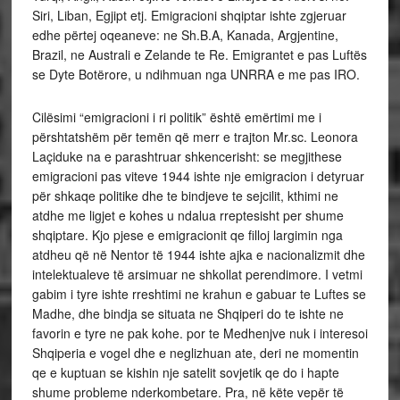
Siri, Liban, Egjipt etj. Emigracioni shqiptar ishte zgjeruar
edhe përtej oqeaneve: ne Sh.B.A, Kanada, Argjentine,
Brazil, ne Australi e Zelande te Re. Emigrantet e pas Luftës
se Dyte Botërore, u ndihmuan nga UNRRA e me pas IRO.
Cilësimi “emigracioni i ri politik” është emërtimi me i
përshtatshëm për temën që merr e trajton Mr.sc. Leonora
Laçiduke na e parashtruar shkencerisht: se megjithese
emigracioni pas viteve 1944 ishte nje emigracion i detyruar
për shkaqe politike dhe te bindjeve te sejcilit, kthimi ne
atdhe me ligjet e kohes u ndalua rreptesisht per shume
shqiptare. Kjo pjese e emigracionit qe filloj largimin nga
atdheu që në Nentor të 1944 ishte ajka e nacionalizmit dhe
intelektualeve të arsimuar ne shkollat perendimore. I vetmi
gabim i tyre ishte rreshtimi ne krahun e gabuar te Luftes se
Madhe, dhe bindja se situata ne Shqiperi do te ishte ne
favorin e tyre ne pak kohe. por te Medhenjve nuk i interesoi
Shqiperia e vogel dhe e neglizhuan ate, deri ne momentin
qe e kuptuan se kishin nje satelit sovjetik qe do i hapte
shume probleme nderkombetare. Pra, në këte vepër të