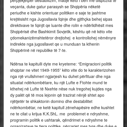
përpjekjetpër destabilizim, madje këto i beri me dispozita te
veçanta, duke gatur parasysh se Shqipëria nëketë
periudhe e kishte orientuar politiken e saje te jashtme
krejtësisht nga Jugosllavia fqinje dhe gjithçka behej sipas
direktivave te fqinjit qe luante dhe rolin e ndërlidhësit mes
Shqipërisë dhe Bashkimit Sovjetik, kështu që në këto vite
çdomekanizëmshtetëror drejtohej e kontrollohej nëmënyre
indirekte nga jugosllavet qe u munduan ta kthenin
Shqipërinë në republike të 7-te.
Ndërsa te kapitulli dyte me kryeteme: “Emigracioni politik
shqiptar ne vitet 1949-1955” këto vite do te karakterizohen
nga një vrullshmeri ngjarjesh ku duhet përfituar dhe nga
situatat ndërkombëtare, ku një Lufte e Ftohte mund te
kthehej në Lufte të Nxehte nëse nuk tregohej kujdes nga
dy palët që të mos lejonin që trazirat nënjë shtet apo
njëtjetër te shkaktonin domino dhe destabilitet
ndërkombëtar, ne ketë kapitull zënehapësire edhe kushtet
ne te cilat u krijua K.K.ShL. me problemet e ndryshme,
programin politik e ushtarak, qëndrimet e ndryshme te
organizatave te tjera politike, përçarjet mes tyre dhe duke e