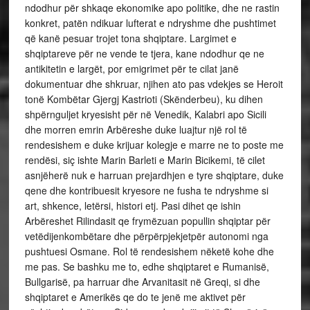
ndodhur për shkaqe ekonomike apo politike, dhe ne rastin
konkret, patën ndikuar lufterat e ndryshme dhe pushtimet
që kanë pesuar trojet tona shqiptare. Largimet e
shqiptareve për ne vende te tjera, kane ndodhur qe ne
antikitetin e largët, por emigrimet për te cilat janë
dokumentuar dhe shkruar, njihen ato pas vdekjes se Heroit
tonë Kombëtar Gjergj Kastrioti (Skënderbeu), ku dihen
shpërnguljet kryesisht për në Venedik, Kalabri apo Sicili
dhe morren emrin Arbëreshe duke luajtur një rol të
rendesishem e duke krijuar kolegje e marre ne to poste me
rendësi, siç ishte Marin Barleti e Marin Bicikemi, të cilet
asnjëherë nuk e harruan prejardhjen e tyre shqiptare, duke
qene dhe kontribuesit kryesore ne fusha te ndryshme si
art, shkence, letërsi, histori etj. Pasi dihet qe ishin
Arbëreshet Rilindasit qe frymëzuan popullin shqiptar për
vetëdijenkombëtare dhe përpërpjekjetpër autonomi nga
pushtuesi Osmane. Rol të rendesishem nëketë kohe dhe
me pas. Se bashku me to, edhe shqiptaret e Rumanisë,
Bullgarisë, pa harruar dhe Arvanitasit në Greqi, si dhe
shqiptaret e Amerikës qe do te jenë me aktivet për