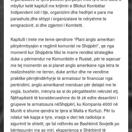
mbyllur ketë kapitull me krijimin e Bllokut Kombëtar
Indipendent roli i tije, organizimi dhe hedhjet e para me
parashute,dhe shtypi i organizatave te ndryshme te
emigracionit, si dhe zgjerimi i Komitetit.
Kapitulli i trete me teme qendrore “Plani anglo amerikan
përpërmbysjen e regjimit komunist ne Shqipëri”, qe nga
momenti kur Shqipëria filloi te marre rendësi strategjike
duke u përmendur ne Komunitetin e Rusisë, për te sqaruar
me tej momentin se si planet anglo amerikane nga letra te
realizoheshin ne terren, duke arritur dhe ne vendime
praktike përnjëndërhyrje te armatosur te financuar nga
perëndimi, anglo-amerikanet menduan për detajet me te
vogla, buxhetin, mënyra se si do përgatiteshin rekrutet etj.
Njëhapësirë të konsiderueshme do të zë edhe desantimi i
grupeve te armatosura nëShqipëri, ku Kompania 4000 në
Munih e shume qendra te tjera si Malta e Korfuzi. Për tu
ndalur tek kapja e tyre, vrasja e deri tek radioloja e
sigurimit te shtetit, qe fal ndihmës se Bashkimit Sovjetik po
bëntepunën me se miri, eksperienca e Shërbimit të