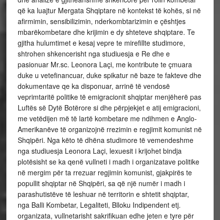
që ka luajtur Mergata Shqiptare në kontekst të kohës, si në
afirmimin, sensibilizimin, nderkombtarizimin e çështjes
mbarëkombetare dhe krijimin e dy shteteve shqiptare. Te
gjitha hulumtimet e kesaj vepre te mirefillte studimore,
shtrohen shkencerisht nga studiuesja e Re dhe e
pasionuar Mr.sc. Leonora Laçi, me kontribute te çmuara
duke u vetefinancuar, duke spikatur në baze te fakteve dhe
dokumentave qe ka disponuar, arrinë të vendosë
veprimtaritë politike të emigracionit shqiptar menjëherë pas
Luftës së Dytë Botërore si dhe përpjekjet e atij emigracioni,
me vetëdijen më të lartë kombetare me ndihmen e Anglo-
Amerikanëve të organizojnë rrezimin e regjimit komunist në
Shqipëri. Nga këto të dhëna studimore të vemendeshme
nga studiuesja Leonora Laçi, lexuesit i krijohet bindja
plotësisht se ka qenë vullneti i madh i organizatave politike
në mergim për ta rrezuar regjimin komunist, gjakpirës te
popullit shqiptar në Shqipëri, sa që një numër i madh i
parashutistëve të leshuar në territorin e shtetit shqiptar,
nga Balli Kombetar, Legaliteti, Blloku Indipendent etj.
organizata, vullnetarisht sakrifikuan edhe jeten e tyre për