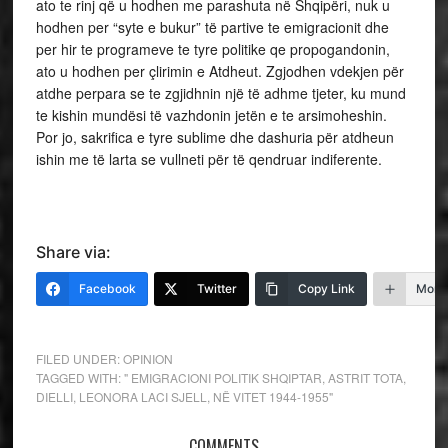
ato te rinj që u hodhen me parashuta në Shqipëri, nuk u
hodhen per “syte e bukur” të partive te emigracionit dhe
per hir te programeve te tyre politike qe propogandonin,
ato u hodhen per çlirimin e Atdheut. Zgjodhen vdekjen për
atdhe perpara se te zgjidhnin një të adhme tjeter, ku mund
te kishin mundësi të vazhdonin jetën e te arsimoheshin.
Por jo, sakrifica e tyre sublime dhe dashuria për atdheun
ishin me të larta se vullneti për të qendruar indiferente.
Share via:
Facebook
Twitter
Copy Link
More
FILED UNDER:
OPINION
TAGGED WITH:
" EMIGRACIONI POLITIK SHQIPTAR
,
ASTRIT TOTA
,
DIELLI
,
LEONORA LACI SJELL
,
NË VITET 1944-1955"
COMMENTS