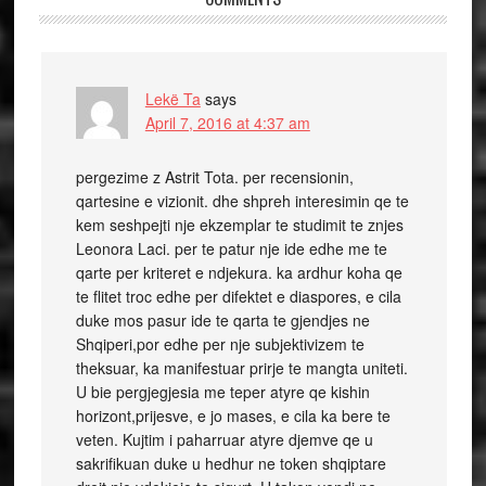
Lekë Ta
says
April 7, 2016 at 4:37 am
pergezime z Astrit Tota. per recensionin,
qartesine e vizionit. dhe shpreh interesimin qe te
kem seshpejti nje ekzemplar te studimit te znjes
Leonora Laci. per te patur nje ide edhe me te
qarte per kriteret e ndjekura. ka ardhur koha qe
te flitet troc edhe per difektet e diaspores, e cila
duke mos pasur ide te qarta te gjendjes ne
Shqiperi,por edhe per nje subjektivizem te
theksuar, ka manifestuar prirje te mangta uniteti.
U bie pergjegjesia me teper atyre qe kishin
horizont,prijesve, e jo mases, e cila ka bere te
veten. Kujtim i paharruar atyre djemve qe u
sakrifikuan duke u hedhur ne token shqiptare