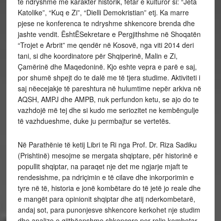
te ndryshme me karakter historik, fetar e kulturor si: “Jeta
Katolike”, “Kuq e Zi”, “Dielli Demokristian” etj. Ka marre
pjese ne konferenca te ndryshme shkencore brenda dhe
jashte vendit. ËshtËSekretare e Pergjithshme në Shoqatën
“Trojet e Arbrit” me qendër në Kosovë, nga viti 2014 deri
tani, si dhe koordinatore për Shqiperinë, Malin e Zi,
Çamërinë dhe Maqedoninë. Kjo eshte vepra e parë e saj,
por shumë shpejt do te dalë me të tjera studime. Aktiviteti i
saj nëecejakje të pareshtura në hulumtime nepër arkiva në
AQSH, AMPJ dhe AMPB, nuk perfundon ketu, se ajo do te
vazhdojë më tej dhe si kudo me seriozitet ne kembëngulje
të vazhdueshme, duke ju permbajtur se vertetës.
Në Parathënie të ketij Libri te Ri nga Prof. Dr. Riza Sadiku
(Prishtinë) mesojme se mergata shqiptare, për historinë e
popullit shqiptar, na paraqet nje det me ngjarje mjaft te
rendesishme, pa ndriçimin e të cilave dhe inkorporimin e
tyre në të, historia e jonë kombëtare do të jetë jo reale dhe
e mangët para opinionit shqiptar dhe atij nderkombetarë,
andaj sot, para punonjesve shkencore kerkohet nje studim
dhe analize e gjithëanshme shkencore per rolin kombetar