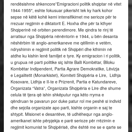
rendësishme shkencore”Emigracioni politik shqiptar në vitet
1944-1955″, eshte fokusuar pikerisht tek ky hark kohor
sepse në këtë kohë kemi intensifikimet me serioze për te
rrezuar regjimin e diktatorit E. Hoxha dhe për ta kthyer
Shqiperinë në orbiten perendimore. Me qindra te rinj të
arratisur nga Shqipëria nënëntorin e 1944, u bën desanta
nëshërbim të anglo-amerikaneve me qëllimin e vetëm,
ndryshimin e regjimit politik në Shqipëri dhe kthimin në
atdhe ku kishin lenë familjet e tyre. Ky emigracion i ri politik,
u grupua në parti politike siç ishte Balli Kombëtar, Blloku
Kombëtar Indipendent, Partia Agrare Demokratike, Lëvizja
e Legalitetit (Monarkistet), Komiteti Shqipëria e Lire, Lidhja
Kosovare, Lidhja e II-te e Prizrenit, Partia e Katundareve,
Organizata “Vatra”, Organizata Shqipëria e Lire dhe shume
celula të tjera që ishin shkëputur nga këto rryma e
qëndruan te pavarun por duke patur rol me peshë si individ
dhe sejcila organizate apo parti, kishte organin e saj te
shtypit. Misionet e desantëve, të udhëhequr nga anglo-
amerikanet ishte përpjekja e parë serioze për rrëzimin e
regjimit komunist te Shqipërisë, dhe është me se e qarte se