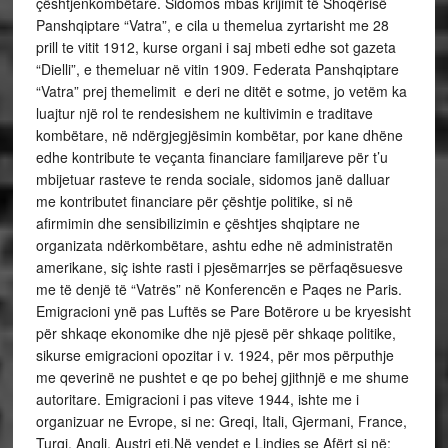
çështjenkombëtare. Sidomos mbas krijimit të Shoqërisë
Panshqiptare “Vatra”, e cila u themelua zyrtarisht me 28
prill te vitit 1912, kurse organi i saj mbeti edhe sot gazeta
“Dielli”, e themeluar në vitin 1909. Federata Panshqiptare
“Vatra” prej themelimit e deri ne ditët e sotme, jo vetëm ka
luajtur një rol te rendesishem ne kultivimin e traditave
kombëtare, në ndërgjegjësimin kombëtar, por kane dhëne
edhe kontribute te veçanta financiare familjareve për t’u
mbijetuar rasteve te renda sociale, sidomos janë dalluar
me kontributet financiare për çështje politike, si në
afirmimin dhe sensibilizimin e çështjes shqiptare ne
organizata ndërkombëtare, ashtu edhe në administratën
amerikane, siç ishte rasti i pjesëmarrjes se përfaqësuesve
me të denjë të “Vatrës” në Konferencën e Paqes ne Paris.
Emigracioni ynë pas Luftës se Pare Botërore u be kryesisht
për shkaqe ekonomike dhe një pjesë për shkaqe politike,
sikurse emigracioni opozitar i v. 1924, për mos përputhje
me qeverinë ne pushtet e qe po behej gjithnjë e me shume
autoritare. Emigracioni i pas viteve 1944, ishte me i
organizuar ne Evrope, si ne: Greqi, Itali, Gjermani, France,
Turqi, Angli, Austri etj.Në vendet e Lindjes se Afërt si në: