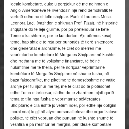
ideale kombetare, duke u perpjekur që me ndihmen e
Anglo-Amerikanëve të rivendosin një rend demokratik te
vertetë edhe ne shtetin shqiptar. Punimi i autores Mr.sc.
Leonora Laçi, (vazhdon e shkruan Prof. Rizai), në historinë
shqiptare do te leje gjurmë, por pa pretenduar se kete
Teme e ka shterrur, por te kunderten; Ajo përmes kesaj
teme, hap shtigje te reja per punonjës të tjerë shkencore
dhe gjeneratat e ardhshme, te cilet do merren me
veprimtarine kombetare të Mergates Shqiptare në kushte
dhe rrethana me të volitshme financiare, të bëjnë
hulumtime më të thella, per te ndriçuar veprimtarinë
kombëtare të Mergatës Shqiptare në shume fusha, në
baza faktografike, me piketime te domosdoshme ne vajtje
ardhje per tu njohur me tej, me te cilat do te plotësohet
edhe Tema e lartcekur, si dhe do te zbardhen mjaft qartë
tema te tilla nga fusha e veprimtarise sëMergates
Shqiptare; e cila është jo vetëm nder, por edhe nje obligim
moral ndaj te gjithë atyre personaliteteve dhe organizatave
politike, të cilët vepruan dhe punuan në kushte shumë të
veshtira e pa rreshtur në mergim, për ideale kombetare,