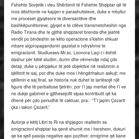
Fshehte Sovjetik i vleu Shërbimit të Fshehte Shqiptar që të
mos dështonte ne kapjen e parashutisteve, duke e mbyllur
me proceset gjyqësore te diversantëve dhe
bashkëpunëtoreve, gjyqet e te cilëve transmetoheshin nga
Radio Tirana dhe te gjithë shqiptaret brenda dhe jashtë
vendit po bindeshin se këto operacione s’kishin shkuar
mbare siçpropagandonin gazetat e ndryshme te
emigracionit. Studiueses Mr.sc. Leonora Laçi-t i është
dashur për këtë studim, durim dhe vëmendje ndaj çdo
detaji, duke u përpjekur të jetë objektive në realizimin e
qëllimit te saj, por dhe duke mos i hëngërhakun askujt; me
qëllimin e saj final, se historia nuk duhet te lartësojë një
figure dhe të perbaltose tjetrën, por t’i jap meritat dhe t’i ve
ne dukje gabimet e gjithesejcilit sipas kontributit që ka
dhenë për çdo periudhë të caktuar, pra:- “T’i japim Çezarit
çka i takon Çezarit.”
Autorja e këtij Libri te Ri na shpjegon realitetin se
emigracioni shqiptar ka qenë shumë me i hershem, dukuri
qe ka sjell pasoja negative apo pozitive; emigrime që kane