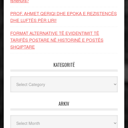
fshehura?
PROF. AHMET QERIQI DHE EPOKA E REZISTENCЁS
DHE LUFTЁS PЁR LIRI!
FORMAT ALTERNATIVE TË EVIDENTIMIT TË
TARIFËS POSTARE NË HISTORINË E POSTËS
SHQIPTARE
KATEGORITË
Kategoritë
ARKIV
Arkiv