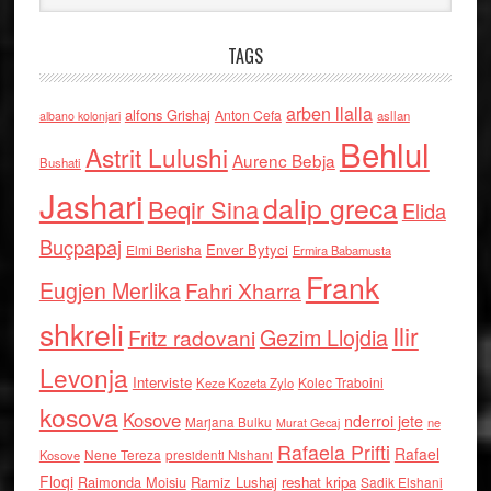
TAGS
arben llalla
alfons Grishaj
Anton Cefa
asllan
albano kolonjari
Behlul
Astrit Lulushi
Aurenc Bebja
Bushati
Jashari
dalip greca
Beqir Sina
Elida
Buçpapaj
Enver Bytyci
Elmi Berisha
Ermira Babamusta
Frank
Eugjen Merlika
Fahri Xharra
shkreli
Ilir
Gezim Llojdia
Fritz radovani
Levonja
Interviste
Kolec Traboini
Keze Kozeta Zylo
kosova
Kosove
nderroi jete
Marjana Bulku
ne
Murat Gecaj
Rafaela Prifti
Rafael
Nene Tereza
Kosove
presidenti Nishani
Floqi
Raimonda Moisiu
Ramiz Lushaj
reshat kripa
Sadik Elshani