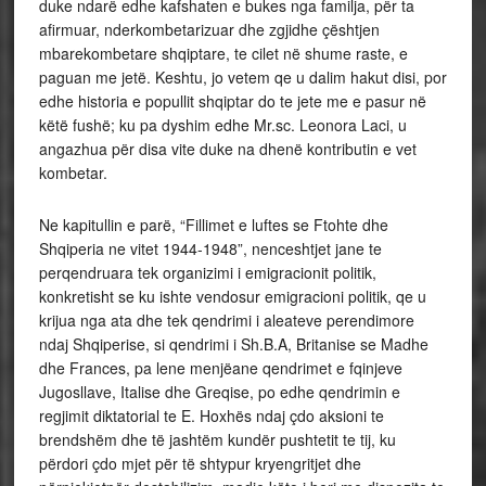
duke ndarë edhe kafshaten e bukes nga familja, për ta
afirmuar, nderkombetarizuar dhe zgjidhe çështjen
mbarekombetare shqiptare, te cilet në shume raste, e
paguan me jetë. Keshtu, jo vetem qe u dalim hakut disi, por
edhe historia e popullit shqiptar do te jete me e pasur në
këtë fushë; ku pa dyshim edhe Mr.sc. Leonora Laci, u
angazhua për disa vite duke na dhenë kontributin e vet
kombetar.
Ne kapitullin e parë, “Fillimet e luftes se Ftohte dhe
Shqiperia ne vitet 1944-1948”, nenceshtjet jane te
perqendruara tek organizimi i emigracionit politik,
konkretisht se ku ishte vendosur emigracioni politik, qe u
krijua nga ata dhe tek qendrimi i aleateve perendimore
ndaj Shqiperise, si qendrimi i Sh.B.A, Britanise se Madhe
dhe Frances, pa lene menjëane qendrimet e fqinjeve
Jugosllave, Italise dhe Greqise, po edhe qendrimin e
regjimit diktatorial te E. Hoxhës ndaj çdo aksioni te
brendshëm dhe të jashtëm kundër pushtetit te tij, ku
përdori çdo mjet për të shtypur kryengritjet dhe