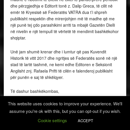
dhe përzgjedhja e Editorit tonë z. Dalip Greca, të cilit në
emër të Kryesisë së Federatës VATRA dua t’i shpreh
publikisht respektin dhe mirenjohjen më të madhe që me
një punë tej çdo parashikimi arriti ta mbajë Gazetën Dielli
në nivelin e një tempull të vërtetë të mendimit bashkëkohor
shqiptar.
Unë jam shumë krenar dhe i lumtur që pas Kuvendit
Historik të vitit 2017 dhe ngritjes së Federatës sonë në një
stad të lartë tashmë, ne kemi edhe Editoren e Seksionit
Anglisht znj. Rafaela Prifti të cilën e falenderoj publikisht
për punën e saj të shkëlqyer.
Të dashur bashkëkombas,
This website uses cookies to improve your experience. We'll
Ne, jemi sot më të vendosur se kurrë ndonjëherë më parë
assume you're ok with this, but you can opt-out if you wish.
që të lexojmë me përgjegjësi të lartë qytetare mesazhin e
etërve tanë Nolit e Konicës, për të mbajtur me çdo kusht
Cookie settings
ACCEPT
peshën e rëndë që na ka vënë historia mbi shpinë për të