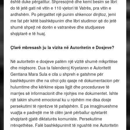
është duke përgatitur. Shpresojmë dhe kemi besim se libri
do të jetë gati në vitin e 110 vjetori të Vatrës, pra vitin e
ardhshëm. Po përgatitet një punim shkencor dinjitoz, jemi
me fat për këtë bashkëpunim dhe libri studimor që do jetë
shumë shpejt në dorën e vatranëve dhe studjuesve
shqiptarë e të huaj.
Çfarë mbresash ju la vizita në Autoritetin e Dosjeve?
Në autoritetin e dosjeve patëm një vizitë shumë mikpritëse
dhe miqësore. Dua ta falenderoj Kryetaren e Autoritetit
Gentiana Mara Sula e cila u shpreh e gatshme për
bashkëpunim dhe na ofroi çdo qasje në dokumentacion për
hulumtime dhe kërkime sipas ligjit dhe procedurave të
marrjes së informacionit dhe njohjes me dokumentet. Ishte
një takim shumë emocional ku u njohëm me disa dosje
persekutimi të njerëzve të pafajshëm. E pa imagjinueshme
vuajtja e padrejtë me të cilën janë përballur qytetarët
shqiptarë gjatë diktaturës komuniste. Persekutime
rrënqethëse. Falë bashkëpunimit të ngushtë me Autoritetin