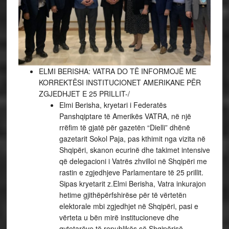
ELMI BERISHA: VATRA DO TË INFORMOJË ME
KORREKTËSI INSTITUCIONET AMERIKANE PËR
ZGJEDHJET E 25 PRILLIT-/
Elmi Berisha, kryetari i Federatës
Panshqiptare të Amerikës VATRA, në një
rrëfim të gjatë për gazetën “Dielli” dhënë
gazetarit Sokol Paja, pas kthimit nga vizita në
Shqipëri, skanon ecurinë dhe takimet intensive
që delegacioni i Vatrës zhvilloi në Shqipëri me
rastin e zgjedhjeve Parlamentare të 25 prillit.
Sipas kryetarit z.Elmi Berisha, Vatra inkurajon
hetime gjithëpërfshirëse për të vërtetën
elektorale mbi zgjedhjet në Shqipëri, pasi e
vërteta u bën mirë institucioneve dhe
qytetarëve të republikës së Shqipërisë.