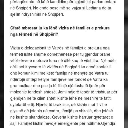
përfaqësonte në këtë kandidim për zgjedhjet parlamentare
në Shqipëri. Ne ende besojmë se vajza si Lediana do ta
sjellin ndryshimin në Shqipëri.
Çfarë mbresat ju ka lënë vizita në familjet e prekura
nga tërmeti në Shqipëri?
Vizita e delegacionit të Vatrës në familjet e prekura nga
termeti ishte shumë domethënëse për tu gjendur pranë
vëllëzërve e motrave tona në ditë kaq të vështira. Një ndër
qëllimet kryesore të vizitës në Shqipëri ka qenë kontakti
dhe komunikimi me këto familje në mënyrë që Vatra tu
ndërtojë shtëpi këtyre familjeve me fondet që Vatra ka
grumbulluar dhe pse jo të fillojë një fushatë tjetër për
mbledhje fondesh shtesë. Jemi ndjerë tepër të trishtuar për
gjendjen në të cilën shteti kishte lënë në mëshirë të fatit
qytetarët e tij. Njerëz të braktisur, që kishin mbi 1 vit e
gjysmë që jetonin në çadra, fëmijë pa shkollë, dhe jetësë
në kushte skandaloze. Qeveria kishte harruar qytetarët e
saj. Familjet kishin nevojë emergjente për ndihmë.Gjendja