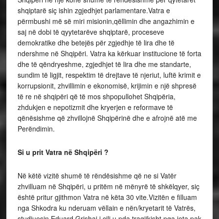
shqiptarë siç ishin zgjedhjet parlamentare.Vatra e
përmbushi më së miri misionin,qëllimin dhe angazhimin e
saj në dobi të qyytetarëve shqiptarë, proceseve
demokratike dhe betejës për zgjedhje të lira dhe të
ndershme në Shqipëri. Vatra ka kërkuar institucione të forta
dhe të qëndryeshme, zgjedhjet të lira dhe me standarte,
sundim të ligjit, respektim të drejtave të njeriut, luftë krimit e
korrupsionit, zhvillimin e ekonomisë, krijimin e një shpresë
të re në shqipëri që të mos shpopullohet Shqipëria,
zhdukjen e nepotizmit dhe kryerjen e reformave të
qënësishme që zhvillojnë Shqipërinë dhe e afrojnë atë me
Perëndimin.
Si u prit Vatra në Shqipëri ?
Në këtë vizitë shumë të rëndësishme që ne si Vatër
zhvilluam në Shqipëri, u pritëm në mënyrë të shkëlqyer, siç
është pritur gjithmon Vatra në këta 30 vite.Vizitën e filluam
nga Shkodra ku nderuam vëllain e nën/kryetarit të Vatrës,
studjuesin Eduard Grishaj i cili u nda tragjikisht nga jeta pak