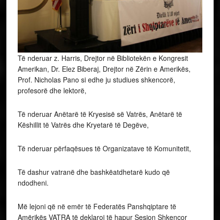
Të nderuar z. Harris, Drejtor në Bibliotekën e Kongresit
Amerikan, Dr. Elez Biberaj, Drejtor në Zërin e Amerikës,
Prof. Nicholas Pano si edhe ju studiues shkencorë,
profesorë dhe lektorë,
Të nderuar Anëtarë të Kryesisë së Vatrës, Anëtarë të
Këshillit të Vatrës dhe Kryetarë të Degëve,
Të nderuar përfaqësues të Organizatave të Komunitetit,
Të dashur vatranë dhe bashkëatdhetarë kudo që
ndodheni.
Më lejoni që në emër të Federatës Panshqiptare të
Amërikës VATRA të deklaroj të hapur Sesion Shkencor