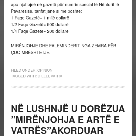
apo njoftojnë në gazetë për numrin special të Nëntorit të
Pavarësisë, tarifat janë si më poshtë:
1 Faqe Gazetë= 1 mijë dollarë
1/2 Faqe Gazetë= 500 dollarë
1/4 Faqe Gazetë= 200 dollarë
MIRËNJOHJE DHE FALEMINDERIT NGA ZEMRA PËR
ÇDO MBËSHTETJE.
FILED UNDER:
OPINION
TAGGED WITH:
DIELLI
,
VATRA
NË LUSHNJË U DORËZUA
”MIRËNJOHJA E ARTË E
VATRËS”AKORDUAR