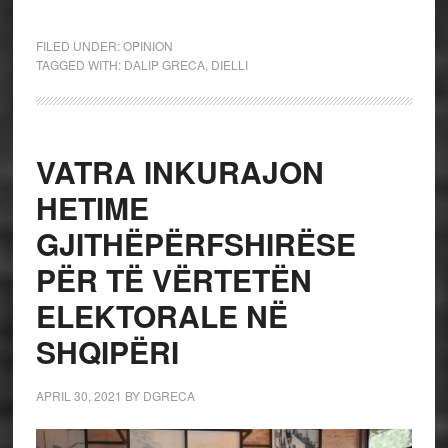
FILED UNDER:
OPINION
TAGGED WITH:
DALIP GRECA
,
DIELLI
VATRA INKURAJON
HETIME
GJITHËPËRFSHIRËSE
PËR TË VËRTETËN
ELEKTORALE NË
SHQIPËRI
APRIL 30, 2021
BY
DGRECA