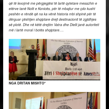
që të lexojmë me përgjegjësi të lartë qytetare mesazhin e
etërve tanë Nolit e Konicës, për të mbajtur me çdo kusht
peshën e rëndë që na ka vënë historia mbi shpinë për të
dërguar çështjen shqiptare drejt destinacionit të zgjidhjes
së plotë. Dhe në këtë drejtim Vatra dhe Dielli janë autoriteti
më i lartë moral i botës shqiptare….
NGA DRITAN MISHTO*