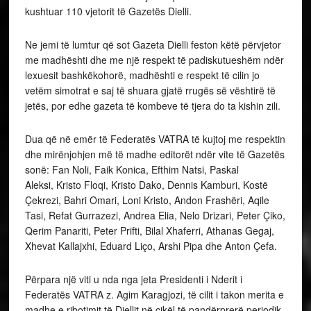
kushtuar 110 vjetorit të Gazetës Dielli.
Ne jemi të lumtur që sot Gazeta Dielli feston këtë përvjetor
me madhështi dhe me një respekt të padiskutueshëm ndër
lexuesit bashkëkohorë, madhështi e respekt të cilin jo
vetëm simotrat e saj të shuara gjatë rrugës së vështirë të
jetës, por edhe gazeta të kombeve të tjera do ta kishin zili.
Dua që në emër të Federatës VATRA të kujtoj me respektin
dhe mirënjohjen më të madhe editorët ndër vite të Gazetës
sonë: Fan Noli, Faik Konica, Efthim Natsi, Paskal
Aleksi, Kristo Floqi, Kristo Dako, Dennis Kamburi, Kostë
Çekrezi, Bahri Omari, Loni Kristo, Andon Frashëri, Aqile
Tasi, Refat Gurrazezi, Andrea Elia, Nelo Drizari, Peter Çiko,
Qerim Panariti, Peter Prifti, Bilal Xhaferri, Athanas Gegaj,
Xhevat Kallajxhi, Eduard Liço, Arshi Pipa dhe Anton Çefa.
Përpara një viti u nda nga jeta Presidenti i Nderit i
Federatës VATRA z. Agim Karagjozi, të cilit i takon merita e
madhe e ribotimit të Diellit në cikël të pandërprerë periodik