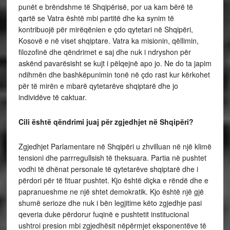
punët e brëndshme të Shqipërisë, por ua kam bërë të
qartë se Vatra është mbi partitë dhe ka synim të
kontribuojë për mirëqënien e çdo qytetari në Shqipëri,
Kosovë e në viset shqiptare. Vatra ka misionin, qëllimin,
filozofinë dhe qëndrimet e saj dhe nuk i ndryshon për
askënd pavarësisht se kujt i pëlqejnë apo jo. Ne do ta japim
ndihmën dhe bashkëpunimin tonë në çdo rast kur kërkohet
për të mirën e mbarë qytetarëve shqiptarë dhe jo
individëve të caktuar.
Cili është qëndrimi juaj për zgjedhjet në Shqipëri?
Zgjedhjet Parlamentare në Shqipëri u zhvilluan në një klimë
tensioni dhe parrregullsish të theksuara. Partia në pushtet
vodhi të dhënat personale të qytetarëve shqiptarë dhe i
përdori për të fituar pushtet. Kjo është diçka e rëndë dhe e
papranueshme ne një shtet demokratik. Kjo është një gjë
shumë serioze dhe nuk i bën legjitime këto zgjedhje pasi
qeveria duke përdorur fuqinë e pushtetit institucional
ushtroi presion mbi zgjedhësit nëpërmjet eksponentëve të