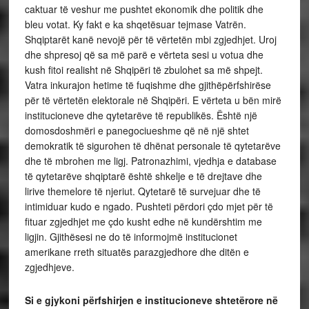
caktuar të veshur me pushtet ekonomik dhe politik dhe
bleu votat. Ky fakt e ka shqetësuar tejmase Vatrën.
Shqiptarët kanë nevojë për të vërtetën mbi zgjedhjet. Uroj
dhe shpresoj që sa më parë e vërteta sesi u votua dhe
kush fitoi realisht në Shqipëri të zbulohet sa më shpejt.
Vatra inkurajon hetime të fuqishme dhe gjithëpërfshirëse
për të vërtetën elektorale në Shqipëri. E vërteta u bën mirë
institucioneve dhe qytetarëve të republikës. Është një
domosdoshmëri e panegociueshme që në një shtet
demokratik të sigurohen të dhënat personale të qytetarëve
dhe të mbrohen me ligj. Patronazhimi, vjedhja e database
të qytetarëve shqiptarë është shkelje e të drejtave dhe
lirive themelore të njeriut. Qytetarë të survejuar dhe të
intimiduar kudo e ngado. Pushteti përdori çdo mjet për të
fituar zgjedhjet me çdo kusht edhe në kundërshtim me
ligjin. Gjithësesi ne do të informojmë institucionet
amerikane rreth situatës parazgjedhore dhe ditën e
zgjedhjeve.
Si e gjykoni përfshirjen e institucioneve shtetërore në