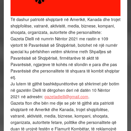
Të dashur patriotë shqiptarë në Amerikë, Kanada dhe trojet
shqipfolëse, vatranë, aktivistë, media, biznese, kompani,
shoqata, organizata, autoritete dhe personalitete:
Gazeta Dielli në numrin Nëntor 2021 me rastin e 109
vjetorit të Pavarësisë së Shqipërisë, botohet në një numër
special ku përfshihen vetëm shkrime rreth Shpalljes së
Pavarësisë së Shqipërisë, firmëtarëve të aktit të
Pavarësisë, ngjarjeve të kohës në sfondin e para dhe pas
Pavarësisë dhe personalitete të shquara të kombit shqiptar
etj.
Ju lutem të gjithë bashkëpunëtorëve që shkrimet për botim
në gazetën Dielli të dërgohen deri në datën 10 Nëntor
2021 në adresën:
gazetadielli@gmail.com
.
Gazeta fton dhe bën me dije se për të gjithë ata patriotë
shqiptarë në Amerikë dhe Kanada, trojet shqipfolëse,
vatranë, aktivistë, media, biznese, kompani, shoqata,
organizata, autoritete fetare, politike dhe personalitete që
duan të urojnë festën e Flamurit Kombëtar, të reklamojnë