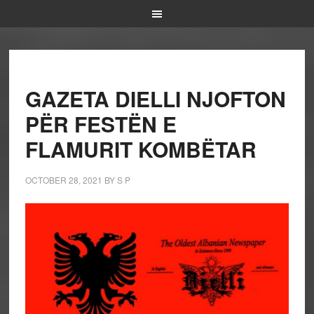
GAZETA DIELLI NJOFTON
PËR FESTËN E
FLAMURIT KOMBËTAR
OCTOBER 28, 2021
BY
S P