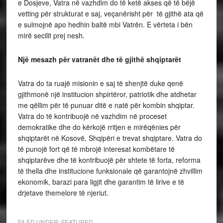
e Dosjeve, Vatra në vazhdim do të ketë akses që të bëjë
vetting për strukturat e saj, veçanërisht për të gjithë ata që
e sulmojnë apo hedhin baltë mbi Vatrën. E vërteta i bën
mirë secilit prej nesh.
Një mesazh për vatranët dhe të gjithë shqiptarët
Vatra do ta ruajë misionin e saj të shenjtë duke qenë
gjithmonë një institucion shpirtëror, patriotik dhe atdhetar
me qëllim për të punuar ditë e natë për kombin shqiptar.
Vatra do të kontribuojë në vazhdim në proceset
demokratike dhe do kërkojë rritjen e mirëqënies për
shqiptarët në Kosovë, Shqipëri e trevat shqiptare. Vatra do
të punojë fort që të mbrojë interesat kombëtare të
shqiptarëve dhe të kontribuojë për shtete të forta, reforma
të thella dhe institucione funksionale që garantojnë zhvillim
ekonomik, barazi para ligjit dhe garantim të lirive e të
drjetave themelore të njeriut.
FILED UNDER:
FEATURED