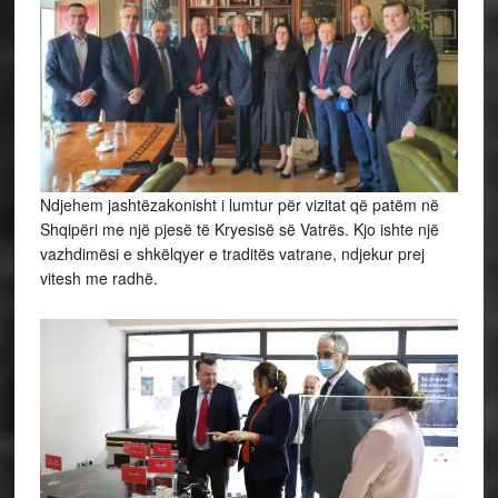
Ndjehem jashtëzakonisht i lumtur për vizitat që patëm në
Shqipëri me një pjesë të Kryesisë së Vatrës. Kjo ishte një
vazhdimësi e shkëlqyer e traditës vatrane, ndjekur prej
vitesh me radhë.