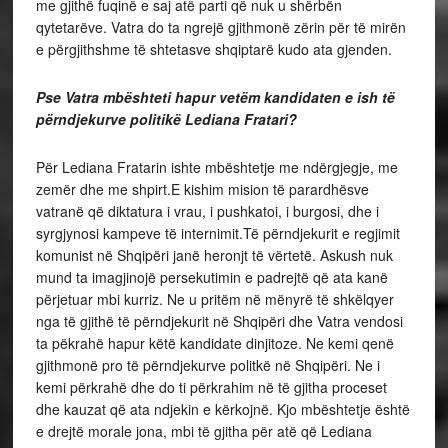
me gjithë fuqinë e saj atë parti që nuk u shërbën
qytetarëve. Vatra do ta ngrejë gjithmonë zërin për të mirën
e përgjithshme të shtetasve shqiptarë kudo ata gjenden.
Pse Vatra mbështeti hapur vetëm kandidaten e ish të
përndjekurve politikë Lediana Fratari?
Për Lediana Fratarin ishte mbështetje me ndërgjegje, me
zemër dhe me shpirt.E kishim mision të parardhësve
vatranë që diktatura i vrau, i pushkatoi, i burgosi, dhe i
syrgjynosi kampeve të internimit.Të përndjekurit e regjimit
komunist në Shqipëri janë heronjt të vërtetë. Askush nuk
mund ta imagjinojë persekutimin e padrejtë që ata kanë
përjetuar mbi kurriz. Ne u pritëm në mënyrë të shkëlqyer
nga të gjithë të përndjekurit në Shqipëri dhe Vatra vendosi
ta pëkrahë hapur këtë kandidate dinjitoze. Ne kemi qenë
gjithmonë pro të përndjekurve politkë në Shqipëri. Ne i
kemi përkrahë dhe do ti përkrahim në të gjitha proceset
dhe kauzat që ata ndjekin e kërkojnë. Kjo mbështetje është
e drejtë morale jona, mbi të gjitha për atë që Lediana