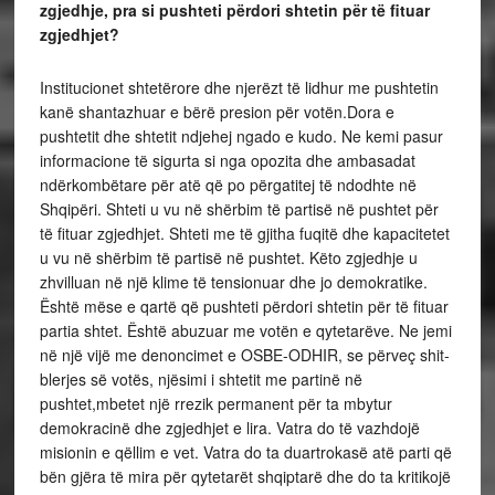
zgjedhje, pra si pushteti përdori shtetin për të fituar
zgjedhjet?
Institucionet shtetërore dhe njerëzt të lidhur me pushtetin
kanë shantazhuar e bërë presion për votën.Dora e
pushtetit dhe shtetit ndjehej ngado e kudo. Ne kemi pasur
informacione të sigurta si nga opozita dhe ambasadat
ndërkombëtare për atë që po përgatitej të ndodhte në
Shqipëri. Shteti u vu në shërbim të partisë në pushtet për
të fituar zgjedhjet. Shteti me të gjitha fuqitë dhe kapacitetet
u vu në shërbim të partisë në pushtet. Këto zgjedhje u
zhvilluan në një klime të tensionuar dhe jo demokratike.
Është mëse e qartë që pushteti përdori shtetin për të fituar
partia shtet. Është abuzuar me votën e qytetarëve. Ne jemi
në një vijë me denoncimet e OSBE-ODHIR, se përveç shit-
blerjes së votës, njësimi i shtetit me partinë në
pushtet,mbetet një rrezik permanent për ta mbytur
demokracinë dhe zgjedhjet e lira. Vatra do të vazhdojë
misionin e qëllim e vet. Vatra do ta duartrokasë atë parti që
bën gjëra të mira për qytetarët shqiptarë dhe do ta kritikojë