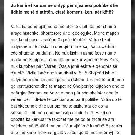
Ju kanë etiketuar në shtyp për njëanësi politike dhe
lidhje me të djathtën, çfarë komenti keni për këtë?
Vatra ka qenë gjithmonë më afër të djathtës për shumë
arsye historike, shpirtërore dhe ideologjike. Me të majtën
nuk kemi pasur asnjëherë qasje të afërt. Vatra shkoi
natyrshëm në misionin dhe qëllimin e saj. Vatra përkrah
çdo shqiptar pa dallim. Ne nuk kishim asnjë ftesë nga e
majta në Shqipëri. Të majtët edhe kur vijnë në New York,
nuk kujtohen për Vatrën. Qasja jonë është e qëndrës së
djathtë. Vizita jonë dhe kontributi ynë në Shqipëri ishte i
natyrshëm dhe shumë i përshpirtshëm. Uroj në të ardhmen
që institucionet dhe të majtët në Shqipëri të kujtohen dhe të
ndërgjegjësohen se Vatra punon për çdo shqiptar dhe jo
vetëm për individë të caktuar apo parti politike. Vatra do të
bashkëpunojë dhe punojë me të gjtihë ata që do ta
kërkojnë ndihmën dhe bashkëpunimin tonë. Fakti që
opozita ka kërkuar të takohet me ne do të thotë se ata
ndjehen më të afërt me ne. Të majtët më kanëbërë presion
dhe më kanë kërkuar gjatë vizitës, që të mos ndërhyj në