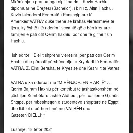
Mirënjohja u pranua nga nipi i patriotit Kevin Haxhiu,
diplomuar në Drejtësi (Bachelor), i biri i z. Altin Haxhiu.
Kevin falenderoi Federatën Panshqiptare të
Amerikës”VATRA” duke thënë se krahas vlerësimeve të
tjera, ky është një nderim i vecantë që e bën krenare
familjen e patriotit Qerim haxhiu, por dhe të gjithë fisin
Haxhiu.
Ish editori i Diellit shprehu vlerësim për patriotin Qerim
Haxhiu dhe përcolli përshëndetjet e Kryetarit të Federatës
VATRA. Z. Elmi Berisha, të Kryesisë dhe Këshillit të Vatrës.
VATRA e ka nderuar me “MIRËNJOHJEN E ARTË” z.
Qerim Bajram Haxhiu për kontribut të jashtzakonshëm në
çështjen Kombëtare jashtë Atdheut, për ruajtjen e Gjuhës
Shqipe, për mbështetjen e studentëve shqiptarë në Egjipt,
dhe lidhjet e përhershmë me VATRËN dhe
Gazetën”DIELLI”.”
Lushnje, 18 tetor 2021