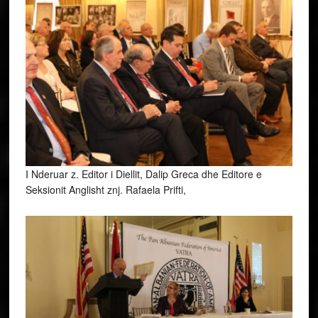
I Nderuar z. Editor i Diellit, Dalip Greca dhe Editore e
Seksionit Anglisht znj. Rafaela Prifti,