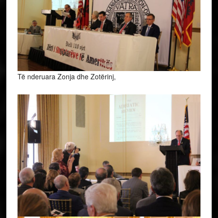
Të nderuara Zonja dhe Zotërinj,