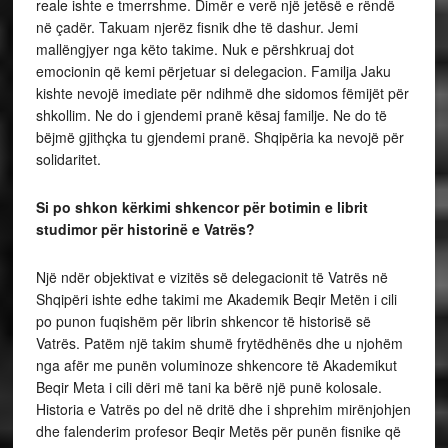
reale ishte e tmerrshme. Dimër e verë një jetësë e rëndë
në çadër. Takuam njerëz fisnik dhe të dashur. Jemi
mallëngjyer nga këto takime. Nuk e përshkruaj dot
emocionin që kemi përjetuar si delegacion. Familja Jaku
kishte nevojë imediate për ndihmë dhe sidomos fëmijët për
shkollim. Ne do i gjendemi pranë kësaj familje. Ne do të
bëjmë gjithçka tu gjendemi pranë. Shqipëria ka nevojë për
solidaritet.
Si po shkon kërkimi shkencor për botimin e librit
studimor për historinë e Vatrës?
Një ndër objektivat e vizitës së delegacionit të Vatrës në
Shqipëri ishte edhe takimi me Akademik Beqir Metën i cili
po punon fuqishëm për librin shkencor të historisë së
Vatrës. Patëm një takim shumë frytëdhënës dhe u njohëm
nga afër me punën voluminoze shkencore të Akademikut
Beqir Meta i cili dëri më tani ka bërë një punë kolosale.
Historia e Vatrës po del në dritë dhe i shprehim mirënjohjen
dhe falenderim profesor Beqir Metës për punën fisnike që