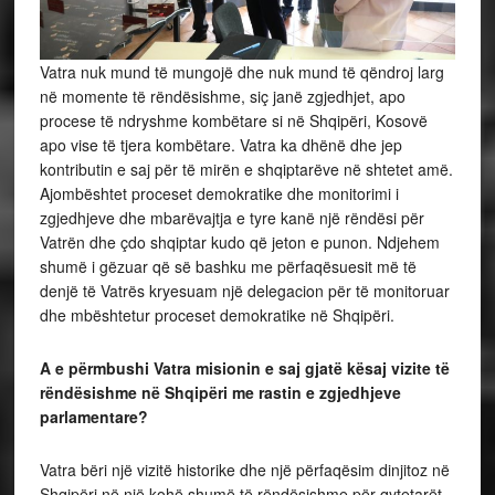
Vatra nuk mund të mungojë dhe nuk mund të qëndroj larg
në momente të rëndësishme, siç janë zgjedhjet, apo
procese të ndryshme kombëtare si në Shqipëri, Kosovë
apo vise të tjera kombëtare. Vatra ka dhënë dhe jep
kontributin e saj për të mirën e shqiptarëve në shtetet amë.
Ajombështet proceset demokratike dhe monitorimi i
zgjedhjeve dhe mbarëvajtja e tyre kanë një rëndësi për
Vatrën dhe çdo shqiptar kudo që jeton e punon. Ndjehem
shumë i gëzuar që së bashku me përfaqësuesit më të
denjë të Vatrës kryesuam një delegacion për të monitoruar
dhe mbështetur proceset demokratike në Shqipëri.
A e përmbushi Vatra misionin e saj gjatë kësaj vizite të
rëndësishme në Shqipëri me rastin e zgjedhjeve
parlamentare?
Vatra bëri një vizitë historike dhe një përfaqësim dinjitoz në
Shqipëri në një kohë shumë të rëndësishme për qytetarët