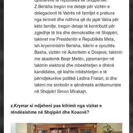
Z.Berisha tregon me detaje për vizitën e
delegacionit të Vatrës në familjet e prekura
nga termeti dhe ndihma që do japë Vatra për
këto familje, tregon detaje të kontributit për
zgjedhje të lira dhe demokratike në Shqipëri,
takimet me Presidentin e Republikës Meta,
ish-kryeministrin Berisha, liderin e opozitës
Basha, vizitën në Autoritetin e Dosjeve, takimin
me akademik Beqir Metën, pjesmarrjen në
takimin elektoral dhe mbeshtetjen e dhënë
kandidates, që kishte mbështetjen e të
përndjekurëve politikë Ledina Fratari, si dhe
takimi me simbolin e qëndresës antikomuniste
në Shqipëri Simon Mirakajn.
z.Kryetar si ndjeheni pas kthimit nga vizitat e
rëndësishme në Shqipëri dhe Kosovë?