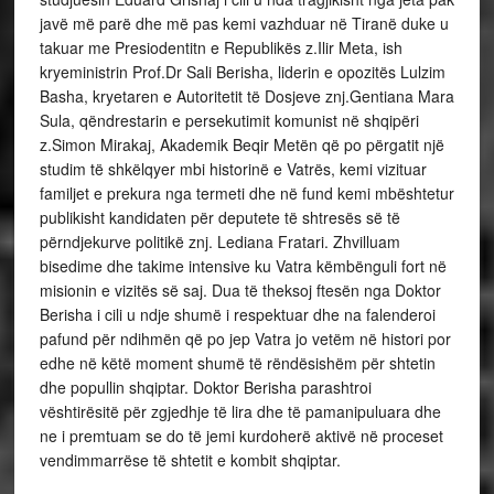
javë më parë dhe më pas kemi vazhduar në Tiranë duke u
takuar me Presiodentitn e Republikës z.Ilir Meta, ish
kryeministrin Prof.Dr Sali Berisha, liderin e opozitës Lulzim
Basha, kryetaren e Autoritetit të Dosjeve znj.Gentiana Mara
Sula, qëndrestarin e persekutimit komunist në shqipëri
z.Simon Mirakaj, Akademik Beqir Metën që po përgatit një
studim të shkëlqyer mbi historinë e Vatrës, kemi vizituar
familjet e prekura nga termeti dhe në fund kemi mbështetur
publikisht kandidaten për deputete të shtresës së të
përndjekurve politikë znj. Lediana Fratari. Zhvilluam
bisedime dhe takime intensive ku Vatra këmbënguli fort në
misionin e vizitës së saj. Dua të theksoj ftesën nga Doktor
Berisha i cili u ndje shumë i respektuar dhe na falenderoi
pafund për ndihmën që po jep Vatra jo vetëm në histori por
edhe në këtë moment shumë të rëndësishëm për shtetin
dhe popullin shqiptar. Doktor Berisha parashtroi
vështirësitë për zgjedhje të lira dhe të pamanipuluara dhe
ne i premtuam se do të jemi kurdoherë aktivë në proceset
vendimmarrëse të shtetit e kombit shqiptar.