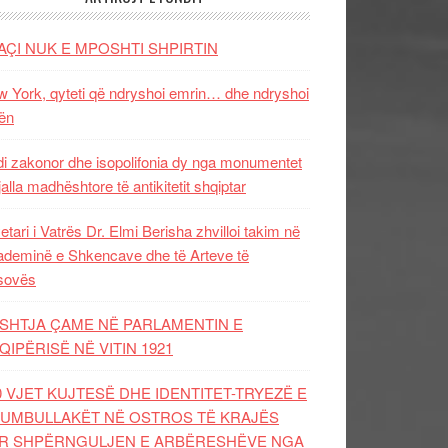
AÇI NUK E MPOSHTI SHPIRTIN
 York, qyteti që ndryshoi emrin… dhe ndryshoi
ën
i zakonor dhe isopolifonia dy nga monumentet
jalla madhështore të antikitetit shqiptar
etari i Vatrës Dr. Elmi Berisha zhvilloi takim në
deminë e Shkencave dhe të Arteve të
sovës
SHTJA ÇAME NË PARLAMENTIN E
QIPËRISË NË VITIN 1921
0 VJET KUJTESË DHE IDENTITET-TRYEZË E
UMBULLAKËT NË OSTROS TË KRAJËS
R SHPËRNGULJEN E ARBËRESHËVE NGA