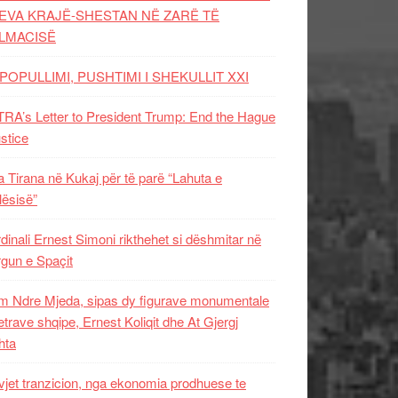
EVA KRAJË-SHESTAN NË ZARË TË
LMACISË
POPULLIMI, PUSHTIMI I SHEKULLIT XXI
RA’s Letter to President Trump: End the Hague
ustice
 Tirana në Kukaj për të parë “Lahuta e
ësisë”
dinali Ernest Simoni rikthehet si dëshmitar në
gun e Spaçit
 Ndre Mjeda, sipas dy figurave monumentale
letrave shqipe, Ernest Koliqit dhe At Gjergj
hta
vjet tranzicion, nga ekonomia prodhuese te