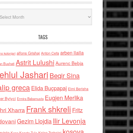
iv
TAGS
arben llalla
alfons Grishaj
Anton Cefa
no kolonjari
Astrit Lulushi
Aurenc Bebja
an Bushati
ehlul Jashari
Beqir Sina
alip greca
Elida Buçpapaj
Elmi Berisha
Eugjen Merlika
er Bytyci
Ermira Babamusta
Frank shkreli
hri Xharra
Fritz
Ilir Levonja
Gezim Llojdia
dovani
kosova
rviste
Kolec Traboini
Keze Kozeta Zylo