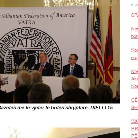
SP
New
bot
Kod
e g
Kry
Aka
Ko
ÇË
 Gazetës më të vjetër të botës shqiptare- DIELLI 15
SH
30
RR
PË