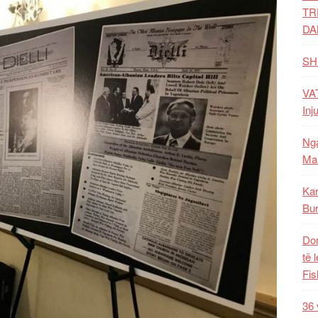
TR
DA
SH
VAT
Inj
Nga
Mal
Kar
Bur
Dom
të 
Fis
36 