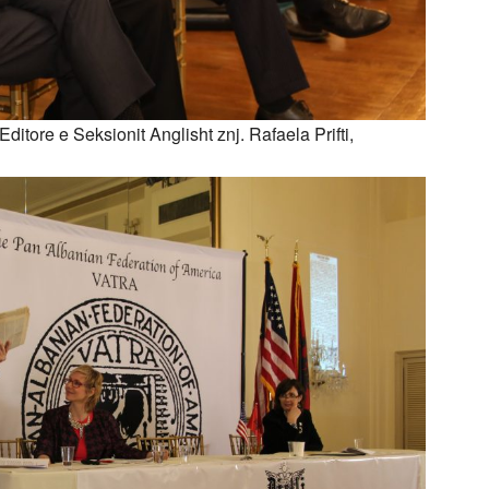
 Editore e Seksionit Anglisht znj. Rafaela Prifti,