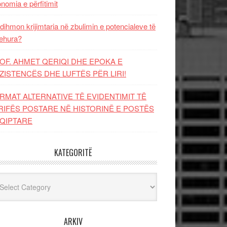
nomia e përfitimit
dihmon krijimtaria në zbulimin e potencialeve të
ehura?
OF. AHMET QERIQI DHE EPOKA E
ZISTENCЁS DHE LUFTЁS PЁR LIRI!
RMAT ALTERNATIVE TË EVIDENTIMIT TË
RIFËS POSTARE NË HISTORINË E POSTËS
QIPTARE
KATEGORITË
egoritë
ARKIV