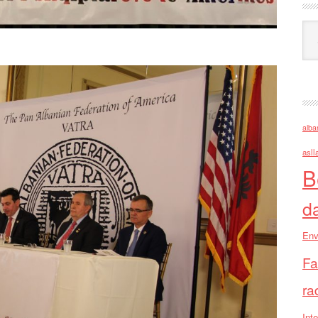
Ark
alba
asll
B
d
Env
Fa
ra
Inte