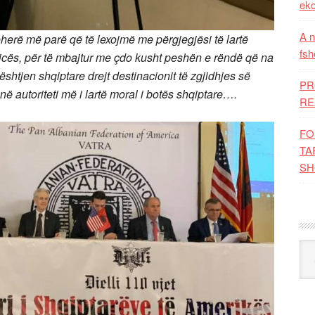
eko
A n
herë më parë që të lexojmë me përgjegjësi të lartë
fsh
icës, për të mbajtur me çdo kusht peshën e rëndë që na
shtjen shqiptare drejt destinacionit të zgjidhjes së
PR
anë autoriteti më i lartë moral i botës shqiptare….
RE
FO
TA
SH
Kat