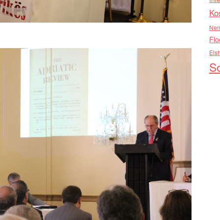
Ko
Nen
Flo
Els
So