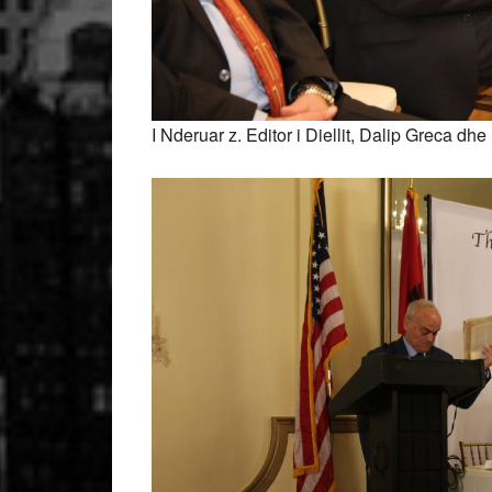
I Nderuar z. Editor i Diellit, Dalip Greca dhe