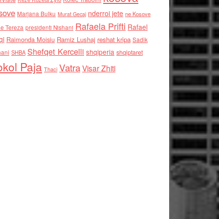
sove
nderroi jete
Marjana Bulku
ne Kosove
Murat Gecaj
Rafaela Prifti
Rafael
e Tereza
presidenti Nishani
qi
Raimonda Moisiu
Ramiz Lushaj
reshat kripa
Sadik
Shefqet Kercelli
shqiperia
hani
shqiptaret
SHBA
kol Paja
Vatra
Visar Zhiti
Thaci