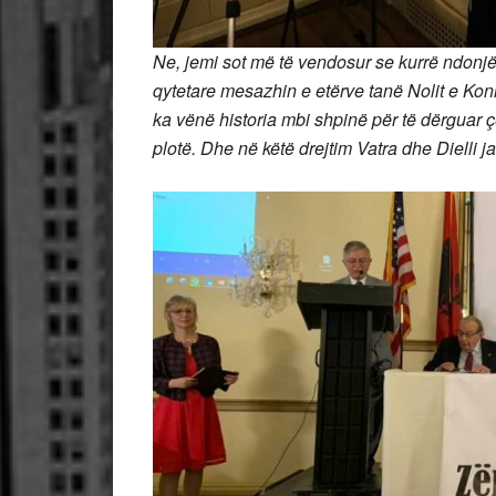
Ne, jemi sot më të vendosur se kurrë ndonjë
qytetare mesazhin e etërve tanë Nolit e Kon
ka vënë historia mbi shpinë për të dërguar çë
plotë. Dhe në këtë drejtim Vatra dhe Dielli j