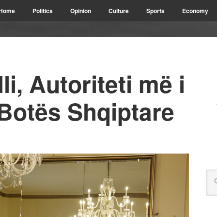
Home
Politics
Opinion
Culture
Sports
Economy
li, Autoriteti më i
 Botës Shqiptare