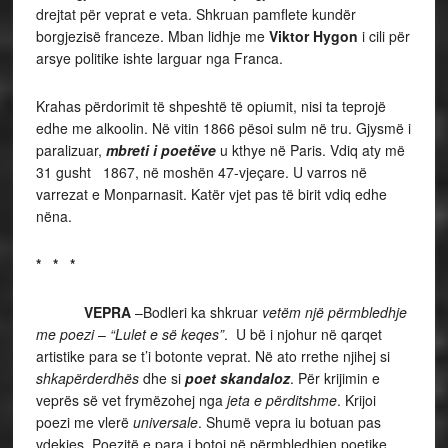
drejtat për veprat e veta. Shkruan pamflete kundër
borgjezisë franceze. Mban lidhje me
Viktor Hygon
i cili për
arsye politike ishte larguar nga Franca.
Krahas përdorimit të shpeshtë të opiumit, nisi ta teprojë
edhe me alkoolin. Në vitin 1866 pësoi sulm në tru. Gjysmë i
paralizuar,
mbreti i poetëve
u kthye në Paris. Vdiq aty më
31 gusht 1867, në moshën 47-vjeçare. U varros në
varrezat e Monparnasit. Katër vjet pas të birit vdiq edhe
nëna.
* * *
VEPRA
–Bodleri ka shkruar
vetëm një përmbledhje
me poezi
–
“Lulet e së keqes”
. U bë i njohur në qarqet
artistike para se t’i botonte veprat. Në ato rrethe njihej si
shkapërderdhës
dhe si
poet skandaloz
. Për krijimin e
veprës së vet frymëzohej nga
jeta e përditshme
. Krijoi
poezi me vlerë
universale
. Shumë vepra iu botuan pas
vdekjes. Poezitë e para i botoi në përmbledhjen poetike