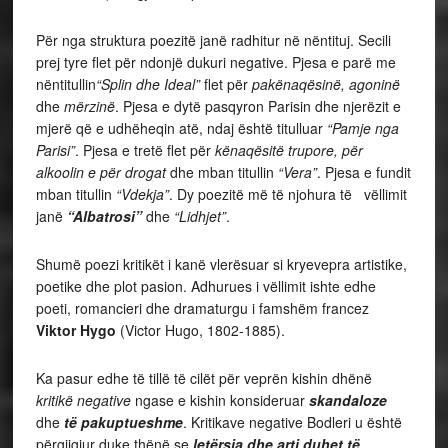
Për nga struktura poezitë janë radhitur në nëntituj. Secili
prej tyre flet për ndonjë dukuri negative. Pjesa e parë me
nëntitullin
“Splin dhe Ideal”
flet për
pakënaqësinë, agoninë
dhe
mërzinë
. Pjesa e dytë pasqyron Parisin dhe njerëzit e
mjerë që e udhëheqin atë, ndaj është titulluar
“Pamje nga
Parisi”
. Pjesa e tretë flet për
kënaqësitë trupore, për
alkoolin e për drogat
dhe mban titullin
“Vera”
. Pjesa e fundit
mban titullin
“Vdekja”
. Dy poezitë më të njohura të vëllimit
janë
“Albatrosi”
dhe
“Lidhjet”
.
Shumë poezi kritikët i kanë vlerësuar si kryevepra artistike,
poetike dhe plot pasion. Adhurues i vëllimit ishte edhe
poeti, romancieri dhe dramaturgu i famshëm francez
Viktor Hygo
(Victor Hugo, 1802-1885).
Ka pasur edhe të tillë të cilët për veprën kishin dhënë
kritikë negative
ngase e kishin konsideruar
skandaloze
dhe
të pakuptueshme
. Kritikave negative Bodleri u është
përgjigjur duke thënë se
letërsia dhe arti duhet të