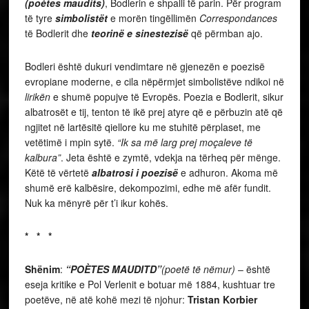
(poètes maudits)
, Bodlerin e shpalli të parin. Për program
të tyre
simbolistët
e morën tingëllimën
Correspondances
të Bodlerit dhe
teorinë e sinestezisë
që përmban ajo.
Bodleri është dukuri vendimtare në gjenezën e poezisë
evropiane moderne, e cila nëpërmjet simbolistëve ndikoi në
lirikën
e shumë popujve të Evropës. Poezia e Bodlerit, sikur
albatrosët e tij, tenton të ikë prej atyre që e përbuzin atë që
ngjitet në lartësitë qiellore ku me stuhitë përplaset, me
vetëtimë i mpin sytë.
“Ik sa më larg prej moçaleve të
kalbura”
. Jeta është e zymtë, vdekja na tërheq për mënge.
Këtë të vërtetë
albatrosi i poezisë
e adhuron. Akoma më
shumë erë kalbësire, dekompozimi, edhe më afër fundit.
Nuk ka mënyrë për t’i ikur kohës.
* * *
Shënim
:
“POÈTES MAUDITD”
(poetë të nëmur)
– është
eseja kritike e Pol Verlenit e botuar më 1884, kushtuar tre
poetëve, në atë kohë mezi të njohur:
Tristan Korbier