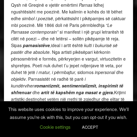
Qysh në Greqinë e vjetër emërtimi
Parnas
lidhej
ngushtësisht me poezinë. Me kalimin e kohës do të bëhet
edhe
simbol i poezisë
, përkatësisht i pikëpamjes së caktuar
mbi poezinë. Më 1866 doli në Paris përmbledhja
“Le
Parnasse contemporain”
si manifest i një grupi letrarësh të
cilët në poezi – dhe në letërsi – sollën pikëpamje të reja.
Sipas
parnasistëve
,
ideal i artit është
kulti i bukurisë së
pastër dhe absolute
. Nga artisti pikësëpari kërkonin
përsosmërinë e formës, përkryerjen e vargut, virtuozitetin e
shprehjes. Poeti nuk duhet t’u jepet ndjenjave të veta, por
duhet të jetë
i matur, i përmbajtur,
sidomos
inpersonal
dhe
objektiv
. Parnasistët në radhë të parë
i
kundërvihen
romantizmit, sentimentalizmit, inspirimit të
shfrenuar
dhe
artit të kapshëm nga masat e gjera.
Krijimi
artistiki destinohet vetëm një rrethi të zgjedhur dhe elitar të
njohësve, ndërkaq
arti nuk mund t’i shërbejë kurrfarë
This website uses cookies to improve your experience. We'll
qëllimi politik, shoqëror apo moral.
assume you're ok with this, but you can opt-out if you wish.
Cookie settings
Kësisoj,
parnasistët
akoma më shumë iu kundërvënë
ACCEPT
letërsisë së angazhuar
apo
utilitarizmit letrar
. Këtij