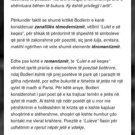
shëmtuara bëhen të bukura. Ky është privilegji i artit”
.
Përkundër faktit se shumë kritikë Bodlerin e kanë
konsideruar
zanafillës tëmodernizmit
, vëllimi
“Lulet e së
keqes
”, për shkak të përdorimit të shpeshtë të simboleve
që janë të zakonshme për poezitë, siç janë
lulja, errësira,
makthi
ngërthen në vete shumë elemente
tëromantizmit
.
Edhe pse kohë e
romantizmit
, te
“Lulet e së keqes”
vërehet qartë prania e elementeve
të poezisë botërore
,
ndaj Bodleri është një prej poetëve të parë që i paraqiti të
gjitha
ndyrësitë
, por edhe
bukuritë e fshehta të jetës
në një
qytet të madh si Parisi. Për këtë arsye, Bodleri
konsiderohet i pari poet që e ka trajtuar temën e jetës në
qytet të madh. Ai është një ndër poetët që u mor me
përshkrimin e hollësishëm të krizës që e kishte kapluar
shoqërinë e atëhershme, shoqëri që kishte humbur çdo
kontakt me vlerat krishtere. Poezitë e
“Luleve”
flasin për
udhëtimin e njeriut nëpër jetë e vdekje
.