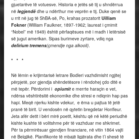
gjuetarëve të votuesve. Historia e jetës së tij u shndërrua
në
legjendë
dhe u ndërthur me veprën e tij. Duke qenë se
u rrit në jug të ShBA-së, Po, krahas prozatorit
Uilliam
Fokner
(William Faulkner, 1897-1962; laureat i çmimit
“Nobel” më 1949) është përfaqësues më i madh i letërsisë
së jugut amerikan. Sipas burimeve zyrtare, vdiq nga
delirium tremens
(çmendje nga alkooli)
.
* * *
Në lëmin e krijimtarisë letrare Bodleri vazhdimisht ngjitej
përpjetë, por gjendja shëndetësore i rëndohej çdo ditë e
më tepër. Përdorimi i
opiumit
e merrte haraçin e vet,
ndërsa vështirësitë ekonomike dhe stresi e ndiqnin hap pas
hapi. Meqë njerku kishte vdekur, e ëma u pajtua të jetë
pranë të birit. U vendosën në qytetin bregdetar Honfleur.
Jeta afër detit i bëri mirë poetit, kështu që në këtë periudhë
kishte kushte të volitshme për të vazhduar me shkrimet.
Për ta përmirësuar gjendjen financiare, në vitin 1864 vajti
në Belgjikë. Planifikonte të mbajë ligjërata dhe t’i shesë të