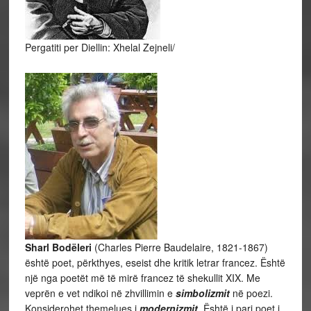
Pergatiti per Diellin: Xhelal Zejneli/
Sharl Bodëleri
(Charles Pierre Baudelaire, 1821-1867)
është poet, përkthyes, eseist dhe kritik letrar francez. Është
një nga poetët më të mirë francez të shekullit XIX. Me
veprën e vet ndikoi në zhvillimin e
simbolizmit
në poezi.
Konsiderohet themelues i
modernizmit
. Është i pari poet i