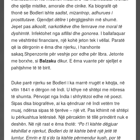
dhe sjellje mistike, amorale dhe cinike. Ka biografë që
thonë se Bodleri ishte
sadist
,
mizantrop
,
adhurues i
prostitutave
. Gjendjet
dëlire
i përgjigjeshin më shumë.
Jepet pas
alkoolit, narkotikëve
dhe
femrave me moral të
dyshimtë
. Infektohet nga
sifilisi
dhe
gonorea
. I ballafaquar
me vështirësi financiare, një kohë jeton tek i vëllai. Paratë
që ia dërgonin e ëma dhe njerku, i harxhonte
sakaq.Shpenzonte për veshje por edhe për libra. Jetonte
me borxhe, si
Balzaku
dikur. E ëma vuante për sjelljet e
pahijshme të të birit.
Duke parë njerku se Bodleri i ka marrë rrugët e këqija, në
vitin 1841 e dërgon në Indi. U kthye në shtëpi me mbresa
të shumta. Përvojat nga India i shfrytëzoi edhe në poezi.
Sipas disa biografëve, ai ka qëndruar në Indi vetëm tre
muaj, ndërsa sipas të tjerëve – një vit. Pas kthimit në shtëpi
iu përkushtua letërsisë. Një përcaktim të tillë prindërit nuk e
deshën. Në një rast e ëma thotë:
“Po t’i kishte dëgjuar
këshillat e njerkut, Bodleri do të kishte bërë një jetë të
lumtur. Emrin e tij s’do ta kishte përmendur kush, por të