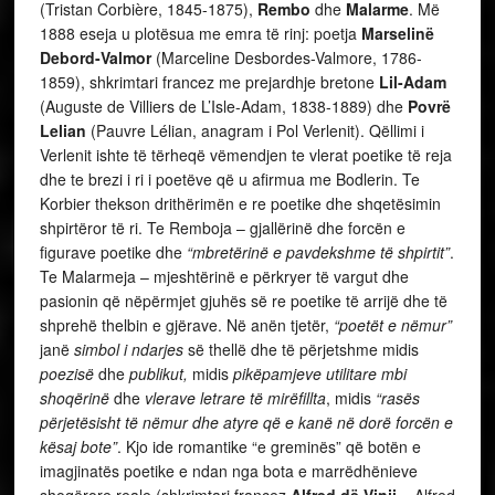
(Tristan Corbière, 1845-1875),
Rembo
dhe
Malarme
. Më
1888 eseja u plotësua me emra të rinj: poetja
Marselinë
Debord-Valmor
(Marceline Desbordes-Valmore, 1786-
1859), shkrimtari francez me prejardhje bretone
Lil-Adam
(Auguste de Villiers de L’Isle-Adam, 1838-1889) dhe
Povrë
Lelian
(Pauvre Lélian, anagram i Pol Verlenit). Qëllimi i
Verlenit ishte të tërheqë vëmendjen te vlerat poetike të reja
dhe te brezi i ri i poetëve që u afirmua me Bodlerin. Te
Korbier thekson drithërimën e re poetike dhe shqetësimin
shpirtëror të ri. Te Remboja – gjallërinë dhe forcën e
figurave poetike dhe
“mbretërinë e pavdekshme të shpirtit”
.
Te Malarmeja – mjeshtërinë e përkryer të vargut dhe
pasionin që nëpërmjet gjuhës së re poetike të arrijë dhe të
shprehë thelbin e gjërave. Në anën tjetër,
“poetët e nëmur”
janë
simbol i ndarjes
së thellë dhe të përjetshme midis
poezisë
dhe
publikut,
midis
pikëpamjeve utilitare mbi
shoqërinë
dhe
vlerave letrare të mirëfillta
, midis
“rasës
përjetësisht të nëmur dhe atyre që e kanë në dorë forcën e
kësaj bote”
. Kjo ide romantike “e greminës” që botën e
imagjinatës poetike e ndan nga bota e marrëdhënieve