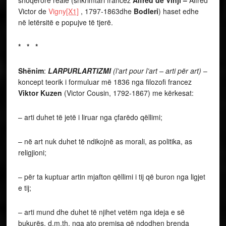
shoqërore reale (shkrimtari francez
Alfred dë Vinji –
Alfred
Victor de
Vigny
[X1]
, 1797-1863dhe
Bodleri
) haset edhe
në letërsitë e popujve të tjerë.
* * *
Shënim
:
LARPURLARTIZMI
(l’art pour l’art – arti për art)
–
koncept teorik i formuluar më 1836 nga filozofi francez
Viktor Kuzen
(Victor Cousin, 1792-1867) me kërkesat:
– arti duhet të jetë i liruar nga çfarëdo qëllimi;
– në art nuk duhet të ndikojnë as morali, as politika, as
religjioni;
– për ta kuptuar artin mjafton qëllimi i tij që buron nga ligjet
e tij;
– arti mund dhe duhet të njihet vetëm nga ideja e së
bukurës, d.m.th. nga ato premisa që ndodhen brenda