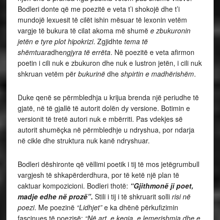
Bodleri donte që me poezitë e veta t’i shokojë dhe t’i
mundojë lexuesit të cilët ishin mësuar të lexonin vetëm
vargje të bukura të cilat akoma më shumë
e zbukuronin
jetën e tyre plot hipokrizi
. Zgjidhte
tema të
shëmtuara
dhe
ngjyra të errëta
. Në poezitë e veta afirmon
poetin i cili nuk e zbukuron dhe nuk e lustron jetën, i cili nuk
shkruan vetëm për
bukurinë
dhe
shpirtin e madhërishëm
.
Duke qenë se përmbledhja u krijua brenda një periudhe të
gjatë, në të gjallë të autorit dolën dy versione. Botimin e
versionit të tretë autori nuk e mbërriti. Pas vdekjes së
autorit shumëçka në përmbledhje u ndryshua, por ndarja
në cikle dhe struktura nuk kanë ndryshuar.
Bodleri dëshironte që vëllimi poetik i tij të mos jetëgrumbull
vargjesh të shkapërderdhura, por të ketë një plan të
caktuar kompozicioni. Bodleri thotë:
“Gjithmonë ji poet,
madje edhe në prozë”
.
Stili i tij i të shkruarit solli
risi në
poezi
. Me poezinë
“Lidhjet”
e ka dhënë përkufizimin
fascinues të poezisë:
“Në art, e keqja, e lemerishmja dhe e