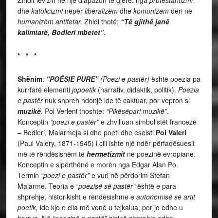
Zhidit lëvizin në një diapazon të gjerë: nga
protestantizmi
dhe
katolicizmi
nëpër
liberalizëm
dhe
komunizëm
deri në
humanizëm antifetar.
Zhidi thotë:
“Të gjithë janë
kalimtarë, Bodleri mbetet”
.
* * *
Shënim
:
“POÉSIE PURE”
(Poezi e pastër)
është poezia pa
kurrfarë elementi
jopoetik
(narrativ, didaktik, politik).
Poezia
e pastër
nuk shpreh ndonjë ide të caktuar, por vepron si
muzikë
. Pol Verleni thoshte:
“Pikësëpari muzikë”
.
Konceptin
“poezi e pastër”
e zhvilluan simbolistët francezë
– Bodleri, Malarmeja si dhe poeti dhe eseisti
Pol Valeri
(Paul Valery, 1871-1945) i cili ishte një ndër përfaqësuesit
më të rëndësishëm të
hermetizmit
në poezinë evropiane.
Konceptin e sipërthënë e morën nga Edgar Alan Po.
Termin
“poezi e pastër”
e vuri në përdorim Stefan
Malarme. Teoria e
“poezisë së pastër”
është e para
shprehje, historikisht e rëndësishme e
autonomisë së artit
poetik,
ide kjo e cila më vonë u tejkalua, por jo edhe u