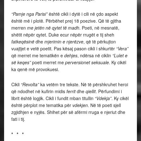
“Pamje nga Parisi”
është cikli i dytë i cili në çdo aspekt
është më i plotë. Përbëhet prej 18 poezive. Që të gjitha
merren
me jetën në qytet të madh
. Poeti, në mesnatë,
shëtit nëpër qytet. Duke ecur nëpër rrugët e tij sheh
fatkeqësinë
dhe
mjerimin e njerëzve
, që të përkujton
vuajtjet e vetë poetit. Pas kësaj pason cikli i shkurtër
“Vera”
që merret me tematikën e
dehjes
, ndërsa në ciklin
“Lulet e
së keqes”
poeti merret me
perversionet seksuale
. Ky cikël
ka qenë më provokuesi.
Cikli
“Revolta”
ka vetëm tre tekste. Në të përshkruhet heroi
që ndodhet në kufirin midis
ferrit
dhe
qiellit
. Përfundimi i
librit është logjik. Cikli i fundit mban titullin
“Vdekja”
. Ky cikël
është përplot me tematika për
vdekjen
. Në të poeti sjell
zgjidhjen e nyjës. Shihet për së afërmi rruga e njeriut dhe
fati i tij.
* * *