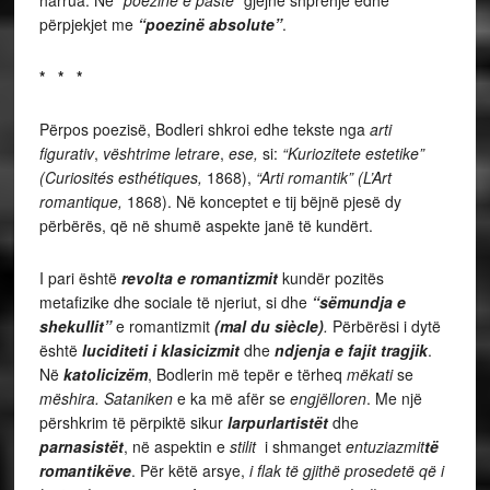
harrua. Në
“poezinë e pastë”
gjejnë shprehje edhe
përpjekjet me
“poezinë absolute”
.
* * *
Përpos poezisë, Bodleri shkroi edhe tekste nga
arti
figurativ
,
vështrime letrare
,
ese,
si:
“Kuriozitete estetike”
(Curiosités esthétiques,
1868),
“Arti romantik” (L’Art
romantique,
1868). Në konceptet e tij bëjnë pjesë dy
përbërës, që në shumë aspekte janë të kundërt.
I pari është
revolta e romantizmit
kundër pozitës
metafizike dhe sociale të njeriut, si dhe
“sëmundja e
shekullit”
e romantizmit
(mal du siècle)
.
Përbërësi i dytë
është
luciditeti i klasicizmit
dhe
ndjenja e fajit tragjik
.
Në
katolicizëm
, Bodlerin më tepër e tërheq
mëkati
se
mëshira. Sataniken
e ka më afër se
engjëlloren
. Me një
përshkrim të përpiktë sikur
larpurlartistët
dhe
parnasistët
, në aspektin e
stilit
i shmanget
entuziazmit
të
romantikëve
. Për këtë arsye,
i flak të gjithë prosedetë që i