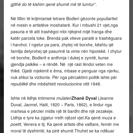
gjithë do të kishim qenë shumë më të lumtur”
.
Në fillim të krijimtarisë letrare Bodleri gëzonte popullaritet
në mesin e artistëve moshatarë. Kur i mbushi 21 vjet,nga
pasuria e të atit trashëgoi mbi njëqind mijë franga dhe
katër parcela toke. Brenda pak viteve paratë e trashëguara
i harxhoi. I ngelur pa para, zhytej në borxhe, kështu që
familja detyrohej që pasurinë ta vinte nën hipotekë. I zhytur
në borxhe, Bodlerit e ardhmja i dukej e zymtë, kurse
gjendja psikike – e rëndë. Në një rast lëndoi veten me
thikë. Gjatë mjekimit e ëma, mbase e penguar nga njerku,
nuk shkoi ta vizitonte. Për nga përcaktimi politik ishte për
republikë
dhe mbështeti revolucionine vitit 1848.
Ishte në lidhje intimeme
mulaten
Zhanë Dyval
(Jeanne
Duval, Jacmel, Haiti, 1820 – Paris, 1862), e lindur nga
martesa e përzier midis një të bardhi dhe një zezakeje.
Lidhja e tyre ka zgjatur rreth njëzet vjet.Ka qenë
muza e
poetit
, Venera e tij. Ka qenë artiste dhe valltare, femër me
moral të dyshimtë, ka pirë shumë.Thuhet se ka ndikuar