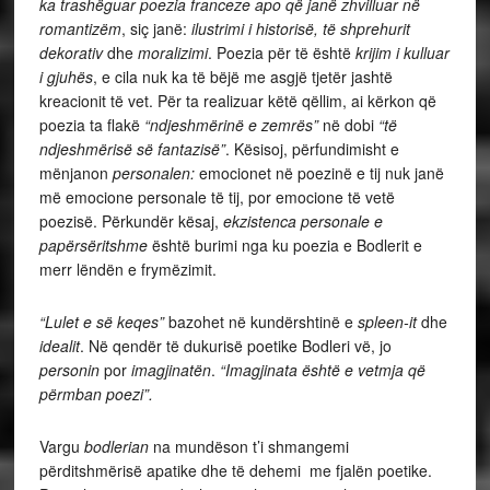
ka trashëguar poezia franceze apo që janë zhvilluar në
romantizëm
, siç janë:
ilustrimi i historisë, të shprehurit
dekorativ
dhe
moralizimi
. Poezia për të është
krijim i kulluar
i gjuhës
, e cila nuk ka të bëjë me asgjë tjetër jashtë
kreacionit të vet. Për ta realizuar këtë qëllim, ai kërkon që
poezia ta flakë
“ndjeshmërinë e zemrës”
në dobi
“të
ndjeshmërisë së fantazisë”
. Kësisoj, përfundimisht e
mënjanon
personalen:
emocionet në poezinë e tij nuk janë
më emocione personale të tij, por emocione të vetë
poezisë. Përkundër kësaj,
ekzistenca personale e
papërsëritshme
është burimi nga ku poezia e Bodlerit e
merr lëndën e frymëzimit.
“Lulet e së keqes”
bazohet në kundërshtinë e
spleen-it
dhe
idealit
. Në qendër të dukurisë poetike Bodleri vë, jo
personin
por
imagjinatën
.
“Imagjinata është e vetmja që
përmban poezi”.
Vargu
bodlerian
na mundëson t’i shmangemi
përditshmërisë apatike dhe të dehemi me fjalën poetike.