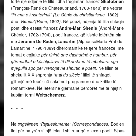
fortë një ndjenje të tillë i dha tregimtari francez
Shatobrian
(François-René de Chateaubriand, 1768-1848) me veprat:
“Fryma e krishterimit” (Le Génie du christianisme,
1802)
dhe
“Reneu”(René,
1802
)
. Në poezi, ndjenja të tilla shfaqin
poeti dhe eseisti francez
Andre-Mari Shenie
(André-Marie
Chénier, 1762-1794), poeti francez, që kishte letërkëmbim
me
Jeronim De Radën,Lamartin
(AlphonseMarie Prat de
Lamartine, 1790-1869) dheromantikë të tjerë francezë, me
temat elegjiake
për rininë dhe dashurinë e humbur, për
gërmadhat e kështjellave të dikurshme të mbuluara nga
mjegulla apo për rrënojat në shpirtin e poetit
. Në fillim të
shekullit XIX shprehja
“mal du siècle”
filloi të shfaqet
gjithnjë më tepër në shkrimet programore dhe kritike të
romantikëve. Në letërsinë gjermane përdoret me të njëjtin
kuptim termi
Weltschemerz
.
* * *
Në
tingëllimën “Pajtueshmëritë” (Correspondances)
Bodleri
flet për natyrën si një tekst i shifruar që e lexon poeti. Sipas