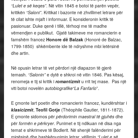
“Lulet e së keqes”
. Në vitin 1845 e botoi të parën vepër,
kritikën
“Saloni”
. Kritikat i bazonte në zhvillimet letrare për
të cilat ishte mjaft i informuar. E konsideronin kritik të
pasionuar. Duke qenë i tillë, tërhoqi me të madhe
vëmendjen e publikut. Gjatë takimeve me romancierin e
famshëm francez
Honore dë Balzak
(Honoré de Balzac,
1799-1850) shkëmbente ide të ndryshme mbi letërsinë
dhe artin.
Në opusin letrar të vet përdori një diapazon të gjerë
temash.
“Salonin”
e dytë e shkroi në vitin 1846. Pas kësaj,
renomeja e tij si kritik i
romantizmit
u rrit tej mase. Pas një
viti botoi novelën
autobiografike“La Fanfarlo
”.
E çmonte lart poetin dhe romancierin francez, kundërshtar i
klasicizmit
,
Teofil Gotje
(Théophile Gautier, 1811-1872).
E çmonte sidomos për
përdorimin maestral të gjuhës
dhe
për
formën e përkryer
. Punimet e tij ndikuan në disa nga
temat e shkrimeve të Bodlerit. Në shenjë falënderimi për
miqësinë dhe bashkëpunimin letrar, vëllimin
“Lulet e së