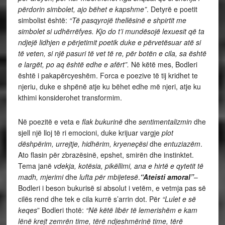
përdorin simbolet, ajo bëhet e kapshme”
. Detyrë e poetit
simbolist është:
“Të pasqyrojë thellësinë e shpirtit me
simbolet si udhërrëfyes. Kjo do t’i mundësojë lexuesit që ta
ndjejë lidhjen e përjetimit poetik duke e përvetësuar atë si
të veten, si një pasuri të vet të re, për botën e cila, sa është
e largët, po aq është edhe e afërt”.
Në këtë mes, Bodleri
është i pakapërcyeshëm. Forca e poezive të tij kridhet te
njeriu, duke e shpënë atje ku bëhet edhe më njeri, atje ku
kthimi konsiderohet transformim.
Në poezitë e veta e
flak bukurinë
dhe
sentimentalizmin
dhe
sjell një lloj të ri emocioni, duke krijuar vargje
plot
dëshpërim, urrejtje, hidhërim, kryeneçësi
dhe
entuziazëm
.
Ato flasin për zbrazësinë, epshet, smirën dhe instinktet.
Tema janë
vdekja, kotësia, pikëllimi, ana e hirtë e qytetit të
madh, mjerimi
dhe
lufta për mbijetesë
.
“Ateisti amoral”
–
Bodleri i beson bukurisë si absolut i vetëm, e vetmja pas së
cilës rend dhe tek e cila kurrë s’arrin dot. Për
“Lulet e së
keqes
” Bodleri thotë:
“Në këtë libër të lemerishëm e kam
lënë krejt zemrën time, tërë ndjeshmërinë time, tërë