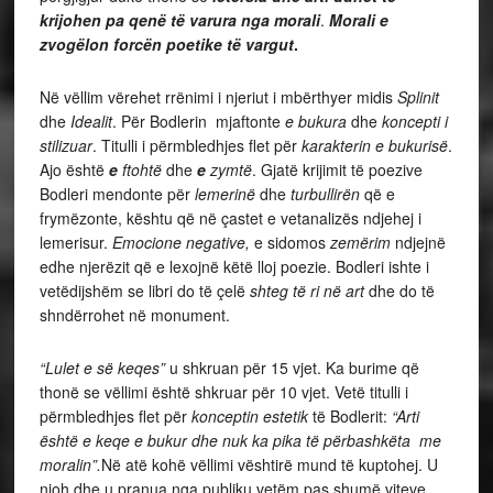
krijohen pa qenë të varura nga morali
.
Morali e
zvogëlon forcën poetike të vargut
.
Në vëllim vërehet rrënimi i njeriut i mbërthyer midis
Splinit
dhe
Idealit
. Për Bodlerin mjaftonte
e bukura
dhe
koncepti i
stilizuar
. Titulli i përmbledhjes flet për
karakterin e bukurisë
.
Ajo është
e
ftohtë
dhe
e
zymtë
. Gjatë krijimit të poezive
Bodleri mendonte për
lemerinë
dhe
turbullirën
që e
frymëzonte, kështu që në çastet e vetanalizës ndjehej i
lemerisur.
Emocione negative,
e sidomos
zemërim
ndjejnë
edhe njerëzit që e lexojnë këtë lloj poezie. Bodleri ishte i
vetëdijshëm se libri do të çelë
shteg të ri në art
dhe do të
shndërrohet në monument.
“Lulet e së keqes”
u shkruan për 15 vjet. Ka burime që
thonë se vëllimi është shkruar për 10 vjet. Vetë titulli i
përmbledhjes flet për
konceptin estetik
të Bodlerit:
“Arti
është e keqe e bukur dhe nuk ka pika të përbashkëta me
moralin”.
Në atë kohë vëllimi vështirë mund të kuptohej. U
njoh dhe u pranua nga publiku vetëm pas shumë viteve.