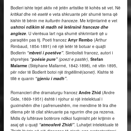
Bodleri ishte tejet aktiv në jetën artistike të kohës së vet. Në
kritikat
dhe në
esetë
e veta shkruante për shumë tema që
kishin të bënin me
kulturën franceze
. Me krijimtarinë e vet
ushtroi ndikim të madh në letërsinë franceze dhe
angleze
. U vlerësua lart nga shumë shkrimtarë që u
paraqitën pas tij. Poeti francez
Artyr Rembo
(Arthur
Rimbaud, 1854-1891) në një letër të botuar e quajti
Bodlerin
“mbreti i poetëve”
. Simbolisti francez, autori i
shprehjes
“poésie pure”
(poezi e pastër)
,
Stefan
Malarme
(Stéphane Mallarmé, 1842-1898), në vitin 1895,
për nder të Bodlerit botoi një
tingëllimë(sonet)
. Kishte të
tillë e quanin
“gjeniu i madh”
.
Romancieri dhe dramaturgu francez
Andre Zhid
(Andre
Gide, 1869-1951) është i njohur si një intelektual i
guximshëm dhe i pafrenueshëm, me mendime të lira dhe
dilema për të cilat shkruante pa ngurrim dhe pa rezerva.
Midis dy luftërave botërore ndikoi fuqimisht për krijimin e
asaj që u quajt
“atmosferë Zhidi”
. Luhatjet intelektuale të