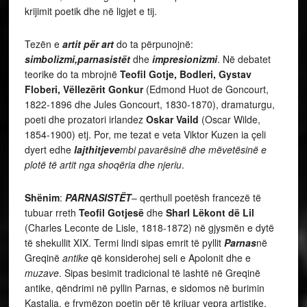
krijimit poetik dhe në ligjet e tij.
Tezën e
artit për art
do ta përpunojnë:
simbolizmi,parnasistët
dhe
impresionizmi
. Në debatet
teorike do ta mbrojnë
Teofil Gotje, Bodleri, Gystav
Floberi, Vëllezërit Gonkur
(Edmond Huot de Goncourt,
1822-1896 dhe Jules Goncourt, 1830-1870), dramaturgu,
poeti dhe prozatori irlandez
Oskar Vaild
(Oscar Wilde,
1854-1900) etj. Por, me tezat e veta Viktor Kuzen ia çeli
dyert edhe
lajthitjeve
mbi pavarësinë dhe mëvetësinë e
plotë të artit nga shoqëria dhe njeriu
.
Shënim
:
PARNASISTËT
– qerthull poetësh francezë të
tubuar rreth
Teofil Gotjesë
dhe
Sharl Lëkont dë Lil
(Charles Leconte de Lisle, 1818-1872) në gjysmën e dytë
të shekullit XIX. Termi lindi sipas emrit të pyllit
Parnas
në
Greqinë
antike
që konsiderohej seli e Apolonit dhe e
muzave
. Sipas besimit tradicional të lashtë në Greqinë
antike, qëndrimi në pyllin Parnas, e sidomos në burimin
Kastalia, e frymëzon poetin për të krijuar vepra artistike.