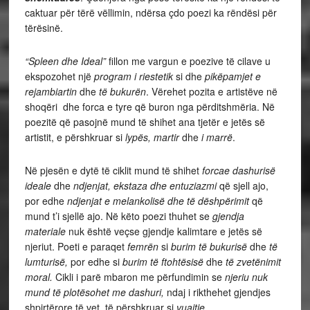
caktuar për tërë vëllimin, ndërsa çdo poezi ka rëndësi për
tërësinë.
“Spleen dhe Ideal”
fillon me vargun e poezive të cilave u
ekspozohet një
program i riestetik
si dhe
pikëpamjet e
rejambiartin
dhe
të bukurën
. Vërehet pozita e artistëve në
shoqëri dhe forca e tyre që buron nga përditshmëria. Në
poezitë që pasojnë mund të shihet ana tjetër e jetës së
artistit, e përshkruar si
lypës, martir
dhe
i marrë
.
Në pjesën e dytë të ciklit mund të shihet
forcae dashurisë
ideale
dhe
ndjenjat, ekstaza dhe entuziazmi
që sjell ajo,
por edhe
ndjenjat e melankolisë dhe të dëshpërimit
që
mund t’i sjellë ajo. Në këto poezi thuhet se
gjendja
materiale
nuk është veçse gjendje kalimtare e jetës së
njeriut. Poeti e paraqet
femrën
si
burim të bukurisë
dhe
të
lumturisë,
por edhe si
burim të ftohtësisë
dhe
të zvetënimit
moral.
Cikli i parë mbaron me përfundimin se
njeriu nuk
mund të plotësohet me dashuri,
ndaj i rikthehet gjendjes
shpirtërore të vet, të përshkruar si
vuajtje
.