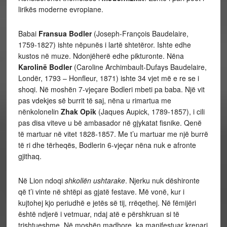
lirikës moderne evropiane.
Babai
Fransua Bodler
(Joseph-François Baudelaire,
1759-1827) ishte nëpunës i lartë shtetëror. Ishte edhe
kustos në muze. Ndonjëherë edhe pikturonte. Nëna
Karolinë Bodler
(Caroline Archimbault-Dufays Baudelaire,
Londër, 1793 – Honfleur, 1871) ishte 34 vjet më e re se i
shoqi. Në moshën 7-vjeçare Bodleri mbeti pa baba. Një vit
pas vdekjes së burrit të saj, nëna u rimartua me
nënkolonelin
Zhak Opik
(Jaques Aupick, 1789-1857), i cili
pas disa viteve u bë ambasador në gjykatat fisnike. Qenë
të martuar në vitet 1828-1857. Me t’u martuar me një burrë
të ri dhe tërheqës, Bodlerin 6-vjeçar nëna nuk e afronte
gjithaq.
Në Lion ndoqi
shkollën ushtarake
. Njerku nuk dëshironte
që t’i vinte në shtëpi as gjatë festave. Më vonë, kur i
kujtohej kjo periudhë e jetës së tij, rrëqethej. Në fëmijëri
është ndjerë i vetmuar, ndaj atë e përshkruan si të
trishtueshme. Në moshën madhore ka manifestuar krenari