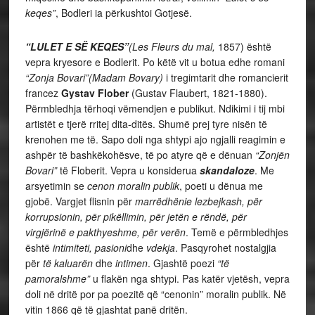
keqes”
, Bodleri ia përkushtoi Gotjesë.
“LULET E SË KEQES”
(Les Fleurs du mal,
1857) është
vepra kryesore e Bodlerit. Po këtë vit u botua edhe romani
“Zonja Bovari”(Madam Bovary)
i tregimtarit dhe romancierit
francez
Gystav Flober
(Gustav Flaubert, 1821-1880).
Përmbledhja tërhoqi vëmendjen e publikut. Ndikimi i tij mbi
artistët e tjerë rritej dita-ditës. Shumë prej tyre nisën të
krenohen me të. Sapo doli nga shtypi ajo ngjalli reagimin e
ashpër të bashkëkohësve, të po atyre që e dënuan
“Zonjën
Bovari”
të Floberit. Vepra u konsiderua
skandaloze
. Me
arsyetimin se
cenon moralin publik
, poeti u dënua me
gjobë. Vargjet flisnin për
marrëdhënie lezbejkash, për
korrupsionin, për pikëllimin, për jetën e rëndë, për
virgjërinë e pakthyeshme, për verën
. Temë e përmbledhjes
është
intimiteti, pasioni
dhe
vdekja
. Pasqyrohet nostalgjia
për
të kaluarën
dhe
intimen
. Gjashtë poezi
“të
pamoralshme”
u flakën nga shtypi. Pas katër vjetësh, vepra
doli në dritë por pa poezitë që “cenonin” moralin publik. Në
vitin 1866 që të gjashtat panë dritën.