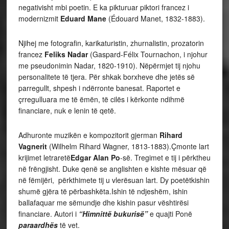
negativisht mbi poetin. E ka pikturuar piktori francez i
modernizmit
Eduard Mane
(Édouard Manet, 1832-1883).
Njihej me fotografin, karikaturistin, zhurnalistin, prozatorin
francez
Feliks Nadar
(Gaspard-Félix Tournachon, i njohur
me pseudonimin Nadar, 1820-1910). Nëpërmjet tij njohu
personalitete të tjera. Për shkak borxheve dhe jetës së
parregullt, shpesh i ndërronte banesat. Raportet e
çrregulluara me të ëmën, të cilës i kërkonte ndihmë
financiare, nuk e lenin të qetë.
Adhuronte muzikën e kompozitorit gjerman
Rihard
Vagnerit
(Wilhelm Rihard Wagner, 1813-1883).Çmonte lart
krijimet letraretë
Edgar Alan Po
-së. Tregimet e tij i përktheu
në frëngjisht. Duke qenë se anglishten e kishte mësuar që
në fëmijëri, përkthimete tij u vlerësuan lart. Dy poetëtkishin
shumë gjëra të përbashkëta.Ishin të ndjeshëm, ishin
ballafaquar me sëmundje dhe kishin pasur vështirësi
financiare. Autori i
“Himnittë bukurisë”
e quajti Ponë
paraardhës
të vet.