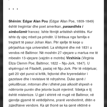
* * *
Shënim
:
Edgar Alan Pou
(Edgar Allan Poe, 1809-1849)
është tregimtar dhe poet amerikan,
paraardhës i
simbolizmit
francez. Ishte fëmijë artistësh shëtitës. Kur
ishte dy vjeç mbeti pa prindër. U birësua nga familja e
tregtarit të pasur Johan Alan. Për sjellje të keqe u
përjashtua nga universiteti. La shtëpinë dhe më 1831 u
vendos në Baltimor. Në moshën 27-vjeçare u martua me të
mbesën 13-vjeçare (vajzën e motrës)
Virxhinia
(Virginia
Eliza Clemm Poe; Baltimor, 1822 – Nju-Jork, 1847). U
shpërngul në Filadelfi, pastaj në Nju-Jork. Për të mbijetuar,
gati 20 vjet punoi si kritik, fejtonist dhe kryeredaktor i
gazetave dhe i revistave të ndryshme. Duke qenë
i
çekuilibruar, mitoman dhe i dhënë pas alkoolit
shpesh e
ndërronte punën dhe jetonte buzë
mjerimit
. Vdekja e tij
është misterioze. U gjet i shtrirë në rrugë në Baltimor, në
gjendje gjysmë të vetëdijshme, pranë vendvotimit, ditën e
zgjedhjeve vendore. Ka që thonë se ka qenë viktimë e