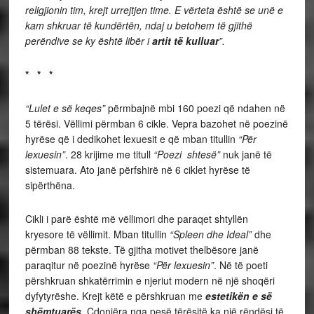
religjionin tim, krejt urrejtjen time. E vërteta është se unë e
kam shkruar të kundërtën, ndaj u betohem të gjithë
perëndive se ky është libër i
artit të kulluar
”.
* * *
“Lulet e së keqes”
përmbajnë mbi 160 poezi që ndahen në
5 tërësi. Vëllimi përmban 6 cikle. Vepra bazohet në poezinë
hyrëse që i dedikohet lexuesit e që mban titullin
“Për
lexuesin”
. 28 krijime me titull
“Poezi shtesë”
nuk janë të
sistemuara. Ato janë përfshirë në 6 ciklet hyrëse të
sipërthëna.
Cikli i parë është më vëllimori dhe paraqet shtyllën
kryesore të vëllimit. Mban titullin
“Spleen dhe Ideal”
dhe
përmban 88 tekste. Të gjitha motivet thelbësore janë
paraqitur në poezinë hyrëse
“Për lexuesin”
. Në të poeti
përshkruan shkatërrimin e njeriut modern në një shoqëri
dyfytyrëshe. Krejt këtë e përshkruan me
estetikën e së
shëmtuarës
. Çdonjëra nga pesë tërësitë ka një rëndësi të