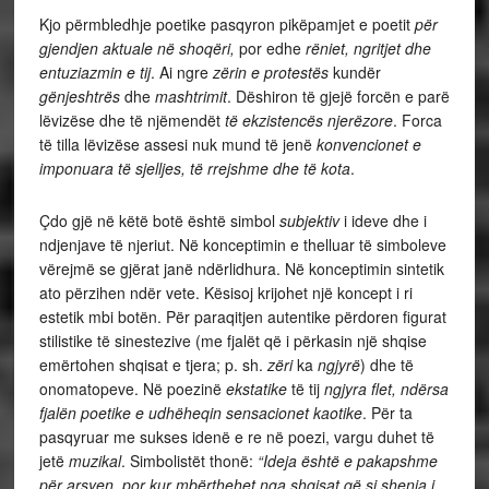
Kjo përmbledhje poetike pasqyron pikëpamjet e poetit
për
gjendjen aktuale në shoqëri,
por edhe
rëniet, ngritjet dhe
entuziazmin e tij
. Ai ngre
zërin e protestës
kundër
gënjeshtrës
dhe
mashtrimit
. Dëshiron të gjejë forcën e parë
lëvizëse dhe të njëmendët
të ekzistencës njerëzore
. Forca
të tilla lëvizëse assesi nuk mund të jenë
konvencionet e
imponuara të sjelljes, të rrejshme dhe të kota
.
Çdo gjë në këtë botë është simbol
subjektiv
i ideve dhe i
ndjenjave të njeriut. Në konceptimin e thelluar të simboleve
vërejmë se gjërat janë ndërlidhura. Në konceptimin sintetik
ato përzihen ndër vete. Kësisoj krijohet një koncept i ri
estetik mbi botën. Për paraqitjen autentike përdoren figurat
stilistike të sinestezive (me fjalët që i përkasin një shqise
emërtohen shqisat e tjera; p. sh.
zëri
ka
ngjyrë
) dhe të
onomatopeve. Në poezinë
ekstatike
të tij
ngjyra flet, ndërsa
fjalën poetike e udhëheqin sensacionet kaotike
. Për ta
pasqyruar me sukses idenë e re në poezi, vargu duhet të
jetë
muzikal
. Simbolistët thonë:
“Ideja është e pakapshme
për arsyen, por kur mbërthehet nga shqisat që si shenja i