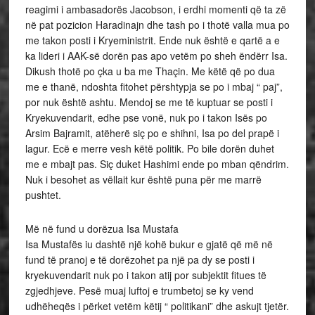
reagimi i ambasadorës Jacobson, i erdhi momenti që ta zë
në pat pozicion Haradinajn dhe tash po i thotë valla mua po
me takon posti i Kryeministrit. Ende nuk është e qartë a e
ka lideri i AAK-së dorën pas apo vetëm po sheh ëndërr Isa.
Dikush thotë po çka u ba me Thaçin. Me këtë që po dua
me e thanë, ndoshta fitohet përshtypja se po i mbaj “ paj”,
por nuk është ashtu. Mendoj se me të kuptuar se posti i
Kryekuvendarit, edhe pse vonë, nuk po i takon Isës po
Arsim Bajramit, atëherë siç po e shihni, Isa po del prapë i
lagur. Ecë e merre vesh këtë politik. Po bile dorën duhet
me e mbajt pas. Siç duket Hashimi ende po mban qëndrim.
Nuk i besohet as vëllait kur është puna për me marrë
pushtet.
Më në fund u dorëzua Isa Mustafa
Isa Mustafës iu dashtë një kohë bukur e gjatë që më në
fund të pranoj e të dorëzohet pa një pa dy se posti i
kryekuvendarit nuk po i takon atij por subjektit fitues të
zgjedhjeve. Pesë muaj luftoj e trumbetoj se ky vend
udhëheqës i përket vetëm këtij “ politikani” dhe askujt tjetër.