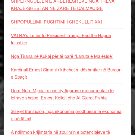
SHPËRNGULJEN E ARBËRESHËVE NGA TREVA
KRAJË-SHESTAN NË ZARË TË DALMACISË
SHPOPULLIMI, PUSHTIMI I SHEKULLIT XXI
VATRA’s Letter to President Trump: End the Hague
Injustice
Nga Tirana në Kukaj për të parë “Lahuta e Malësisë”
Kardinali Ernest Simoni rikthehet si dëshmitar në Burgun
e Spaçit
Dom Ndre Mjeda, sipas dy figurave monumentale të
letrave shqipe, Ernest Koliqit dhe At Gjergj Fishta
36 vjet tranzicion, nga ekonomia prodhuese te ekonomia
e përfitimit
A ndihmon krijimtaria në zbulimin e potencialeve të