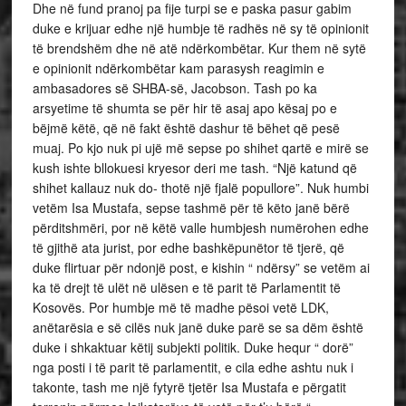
Dhe në fund pranoj pa fije turpi se e paska pasur gabim
duke e krijuar edhe një humbje të radhës në sy të opinionit
të brendshëm dhe në atë ndërkombëtar. Kur them në sytë
e opinionit ndërkombëtar kam parasysh reagimin e
ambasadores së SHBA-së, Jacobson. Tash po ka
arsyetime të shumta se për hir të asaj apo kësaj po e
bëjmë këtë, që në fakt është dashur të bëhet që pesë
muaj. Po kjo nuk pi ujë më sepse po shihet qartë e mirë se
kush ishte bllokuesi kryesor deri me tash. “Një katund që
shihet kallauz nuk do- thotë një fjalë popullore”. Nuk humbi
vetëm Isa Mustafa, sepse tashmë për të këto janë bërë
përditshmëri, por në këtë valle humbjesh numërohen edhe
të gjithë ata jurist, por edhe bashkëpunëtor të tjerë, që
duke flirtuar për ndonjë post, e kishin “ ndërsy” se vetëm ai
ka të drejt të ulët në ulësen e të parit të Parlamentit të
Kosovës. Por humbje më të madhe pësoi vetë LDK,
anëtarësia e së cilës nuk janë duke parë se sa dëm është
duke i shkaktuar këtij subjekti politik. Duke hequr “ dorë”
nga posti i të parit të parlamentit, e cila edhe ashtu nuk i
takonte, tash me një fytyrë tjetër Isa Mustafa e përgatit