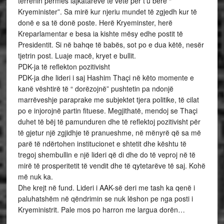
terrenin përmes lajkatarëve të vetë për t’u bërë “
Kryeminister”. Sa mirë kur njeriu mundet të zgjedh kur të
donë e sa të donë poste. Herë Kryeminster, herë
Kreparlamentar e besa ia kishte mësy edhe postit të
Presidentit. Si në bahqe të babës, sot po e dua këtë, nesër
tjetrin post. Luaje macë, kryet e bullit.
PDK-ja të reflekton pozitivisht
PDK-ja dhe lideri i saj Hashim Thaçi në këto momente e
kanë vështirë të “ dorëzojnë” pushtetin pa ndonjë
marrëveshje paraprake me subjektet tjera politike, të cilat
po e injorojnë partin fituese. Megjithatë, mendoj se Thaçi
duhet të bëj të pamunduren dhe të reflektoj pozitivisht për
të gjetur një zgjidhje të pranueshme, në mënyrë që sa më
parë të ndërtohen institucionet e shtetit dhe kështu të
tregoj shembullin e një lideri që di dhe do të veproj në të
mirë të prosperitetit të vendit dhe të qytetarëve të saj. Kohë
më nuk ka.
Dhe krejt në fund. Lideri i AAK-së deri me tash ka qenë i
paluhatshëm në qëndrimin se nuk lëshon pe nga posti i
Kryeministrit. Pale mos po harron me largua dorën…