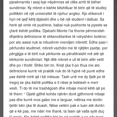
pjesëmarrës i asaj loje nëpërmes së cilës arriti të bëhet
sundimtar. Ky mbret e kishte këshilluar të birin që të studioj
politikën në një universitet të njohur anglez. Kjo shkencë i
hyri në qejf këtij djaloshi dhe u bë një student i dalluar. Sa
herë që vinte në pushime, babai nuk pushonte ta pyeste se
çfarë është politika. Djaloshi fillonte t’ia thonte përmendsh
dhjetëra definicione të shkencëtarëve të ndryshëm botëror,
por ato asesi nuk ia mbushnin mendjen mbretit. Edhe pasi i
përfundoi studimet, mbreti vazhdoi me të njëjtën pyetje, por
përgjigja e të birit nuk përkonte as përafërsisht më atë që
kërkonte sundimtari. Një ditë mbreti e uli të birin afër vetit
dhe po i thotë: Shiko biri im. Krejt çka ti po thua me ato
definicione kurrë në praktik nuk do të hyjnë në punë edhe
pse është mirë që i kë mësuar. Tash unë me dy fjalë po të
tregoj se çka është politika e ti nëse je bektesh e merr
vesh. Ti do të me trashëgosh dhe mbaje mend këtë që po
të them: “ Gjatë gjithë kohës njërën dorë gjithmonë mbaje
pas dhe kurrë mos gabo me e larguar, ndërsa me dorën
tjetër bën çka të duash. Nëse vetëm pak e luan atë dorën
që e kë pas, me nder me thanë, ta fasin që valla sytë duç
t’i qesin. Kjo është politika biri im në praktik e sa për teori