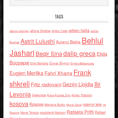
TAGS
arben llalla
alfons Grishaj
Anton Cefa
asllan
albano kolonjari
Behlul
Astrit Lulushi
Aurenc Bebja
Bushati
Jashari
dalip greca
Beqir Sina
Elida
Buçpapaj
Enver Bytyci
Elmi Berisha
Ermira Babamusta
Frank
Eugjen Merlika
Fahri Xharra
shkreli
Ilir
Gezim Llojdia
Fritz radovani
Levonja
Interviste
Kolec Traboini
Keze Kozeta Zylo
kosova
Kosove
nderroi jete
Marjana Bulku
ne
Murat Gecaj
Rafaela Prifti
Rafael
Nene Tereza
Kosove
presidenti Nishani