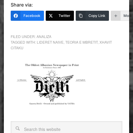
Share via:
Facebook
Twitter
Copy Link
More
FILED UNDER:
ANALIZA
TAGGED WITH:
LIDERET NAIVE
,
TEORIA E MBRETIT
,
XHAVIT
CITAKU