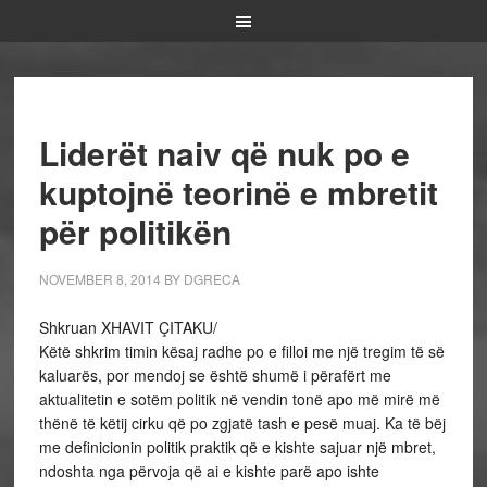
Liderët naiv që nuk po e
kuptojnë teorinë e mbretit
për politikën
NOVEMBER 8, 2014
BY
DGRECA
Shkruan XHAVIT ÇITAKU/
Këtë shkrim timin kësaj radhe po e filloi me një tregim të së
kaluarës, por mendoj se është shumë i përafërt me
aktualitetin e sotëm politik në vendin tonë apo më mirë më
thënë të këtij cirku që po zgjatë tash e pesë muaj. Ka të bëj
me definicionin politik praktik që e kishte sajuar një mbret,
ndoshta nga përvoja që ai e kishte parë apo ishte