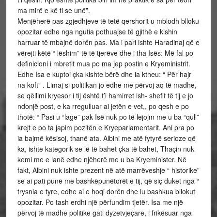
ma mirë e kë ti se unë”.
Menjëherë pas zgjedhjeve të tetë qershorit u mblodh blloku
opozitar edhe nga ngutia pothuajse të gjithë e kishin
harruar të mbajnë dorën pas. Ma i pari ishte Haradinaj që e
vërejti këtë “ lëshim” të të tjerëve dhe i tha Isës: Më fal po
definicioni i mbretit mua po ma jep postin e Kryeministrit.
Edhe Isa e kuptoi çka kishte bërë dhe ia ktheu: “ Për hajr
na koft” . Limaj si politikan jo edhe me përvoj aq të madhe,
se qëllimi kryesor i tij është t’i hamirret ish- shefit të tij e jo
ndonjë post, e ka rregulluar ai jetën e vet,, po qesh e po
thotë: “ Pasi u “lage” pak Isë nuk po të lejojm me u ba “qull”
krejt e po ta japim pozitën e Kryeparlamentarit. Ani pra po
ia bajmë kësisoj, thanë ata. Albini me atë fytyrë serioze që
ka, ishte kategorik se lë të bahet çka të bahet, Thaçin nuk
kemi me e lanë edhe njëherë me u ba Kryeminister. Në
fakt, Albini nuk ishte prezent në atë marrëveshje “ historike”
se ai pati punë me bashkëpunëtorët e tij, që siç duket nga “
trysnia e tyre, edhe ai e hoqi dorën dhe iu bashkua bllokut
opozitar. Po tash erdhi një përfundim tjetër. Isa me një
përvoj të madhe politike gati dyzetvjeçare, i frikësuar nga