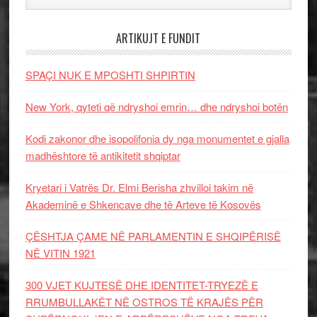
ARTIKUJT E FUNDIT
SPAÇI NUK E MPOSHTI SHPIRTIN
New York, qyteti që ndryshoi emrin… dhe ndryshoi botën
Kodi zakonor dhe isopolifonia dy nga monumentet e gjalla
madhështore të antikitetit shqiptar
Kryetari i Vatrës Dr. Elmi Berisha zhvilloi takim në
Akademinë e Shkencave dhe të Arteve të Kosovës
ÇËSHTJA ÇAME NË PARLAMENTIN E SHQIPËRISË
NË VITIN 1921
300 VJET KUJTESË DHE IDENTITET-TRYEZË E
RRUMBULLAKËT NË OSTROS TË KRAJËS PËR