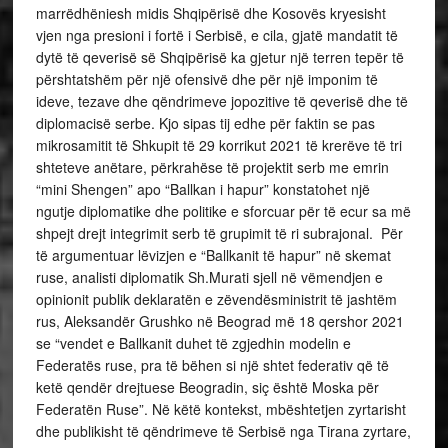
marrëdhëniesh midis Shqipërisë dhe Kosovës kryesisht
vjen nga presioni i fortë i Serbisë, e cila, gjatë mandatit të
dytë të qeverisë së Shqipërisë ka gjetur një terren tepër të
përshtatshëm për një ofensivë dhe për një imponim të
ideve, tezave dhe qëndrimeve jopozitive të qeverisë dhe të
diplomacisë serbe. Kjo sipas tij edhe për faktin se pas
mikrosamitit të Shkupit të 29 korrikut 2021 të krerëve të tri
shteteve anëtare, përkrahëse të projektit serb me emrin
“mini Shengen” apo “Ballkan i hapur” konstatohet një
ngutje diplomatike dhe politike e sforcuar për të ecur sa më
shpejt drejt integrimit serb të grupimit të ri subrajonal. Për
të argumentuar lëvizjen e “Ballkanit të hapur” në skemat
ruse, analisti diplomatik Sh.Murati sjell në vëmendjen e
opinionit publik deklaratën e zëvendësministrit të jashtëm
rus, Aleksandër Grushko në Beograd më 18 qershor 2021
se “vendet e Ballkanit duhet të zgjedhin modelin e
Federatës ruse, pra të bëhen si një shtet federativ që të
ketë qendër drejtuese Beogradin, siç është Moska për
Federatën Ruse”. Në këtë kontekst, mbështetjen zyrtarisht
dhe publikisht të qëndrimeve të Serbisë nga Tirana zyrtare,