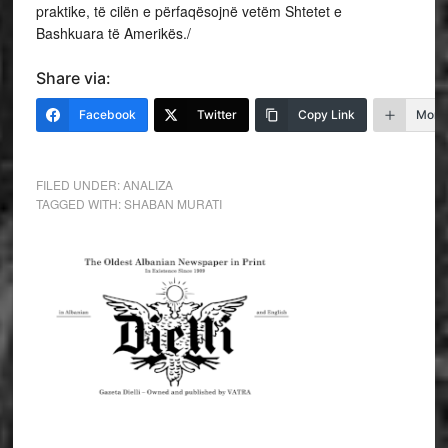
praktike, të cilën e përfaqësojnë vetëm Shtetet e
Bashkuara të Amerikës./
Share via:
Facebook
Twitter
Copy Link
More
FILED UNDER:
ANALIZA
TAGGED WITH:
SHABAN MURATI