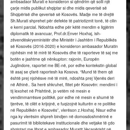
ambsadaor Murati e konsideron si qëndrim që solli një
çarje midis publikut shqiptar si dhe midis qeverisë së
Shqipërisë dhe qeverisë së Kosovës. Madje me të drejtë
Sh.Murati shprehet për defekte të patriotizmit tonë, të cilin
e kemi parcial. Ndoshta edhe për këtë mendim e ligjërim
diplomatik të avancuar, Prof.dr.Enver Hoxhaj, ish-
zëvendëskryeministër dhe Ministër i Jashtëm i Republikës
së Kosovës (2016-2020) e konsideron ambasador Muratin
njohësin më të mirë të Kosovës dhe të raporteve të saj me
botën e jashtme që nënkupton: rajonin, Europën
Juglindore, raportet me BE-në, por edhe kontekstin global
të asaj se çfarë raportesh ka Kosova. “Mund të them që
është prej njohësve më të mirë, ndoshta prej Vjenës deri
në Athinë.. Sa herë shkruhet, flitet për Kosovën: mendimi i
tij lexohet në Prishtinë, jo vetëm në mesin e
vendimmarrësve politikë, por edhe në mesin e shumë të
tjerëve, të cilët e krijojnë, e fuqizojnë kulturën e re politike
në Republikën e Kosovës”, vlerëson z.Hoxhaj. Nisur edhe
nga ky vlerësim shpreh bindjen në domosdoshmërinë e
pasurimit të bibliotekave institucionale dhe vetjake të çdo
shqiptari me librat e ambasador Muratit.Veçanërisht në