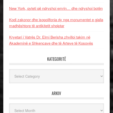
New York, qyteti që ndryshoi emrin… dhe ndryshoi botën
Kodi zakonor dhe isopolifonia dy nga monumentet e gjalla
madhështore të antikitetit shqiptar
Kryetari i Vatrës Dr. Elmi Berisha zhvilloi takim në
Akademinë e Shkencave dhe të Arteve të Kosovës
KATEGORITË
Kategoritë
ARKIV
Arkiv