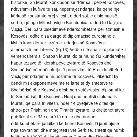
historike, Sh.Murati konkludon se “Për sa i përket Kosovës,
ndryshimi i kufijve të saj, nëpërmjet ndarjes, ka qenë një
kërkesë konstante prej vitesh, e deri sot, e diplomacisë
serbe, që nga Millosheviçi e Koshtunica, e deri te Daçiçi e
Vuçiçi. Deri para bisedimeve ndërkombëtare për statusin e
Kosovës, edhe disa qarqe të diplomacisë europiane e
kishin konsideruar tezën e ndarjes së Kosovës si
alternativë me interes” (fq.13).Vetëm një analist diplomatik i
vëmendshëm si Shaban Murati do të mund t’iu kundërvihej
hapur tezave të lidershipeve zyrtare të Kosovës dhe
Shqipërisë në mbështetje të propozimit të Presidentit Serb
Vuçiç për ndarjen e mundshme të Kosovës. Pikërisht ky
qëndrim i eksponentëve më të lartë të dy shteteve të
Shqipërisë dhe Kosovës dëshmon vetëvrasjen diplomatike
të Shqipërisë dhe Kosovës.Ndaj dhe analisti diplomatik
Murati, që para tri vitesh, ndër 14 pyetjeve të ditës që
shtroi për Prishtinën dhe Tiranën zyrtare, iu drejtohet atyre
publikisht se: “Me çfarë të drejte dhe norme
ndërkombëtare juridike i kërkohet Kosovës t’i japë pjesë
nga sovraniteti dhe integriteti i vet Serbisë, shtetit që humbi
luftën më 1999? A i kanë lexuar Tirana dhe Prishtina