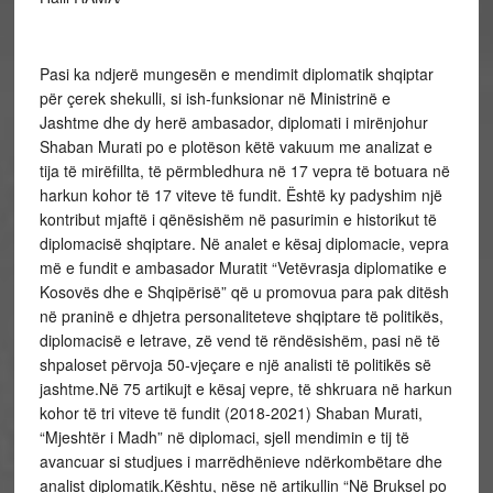
Pasi ka ndjerë mungesën e mendimit diplomatik shqiptar
për çerek shekulli, si ish-funksionar në Ministrinë e
Jashtme dhe dy herë ambasador, diplomati i mirënjohur
Shaban Murati po e plotëson këtë vakuum me analizat e
tija të mirëfillta, të përmbledhura në 17 vepra të botuara në
harkun kohor të 17 viteve të fundit. Është ky padyshim një
kontribut mjaftë i qënësishëm në pasurimin e historikut të
diplomacisë shqiptare. Në analet e kësaj diplomacie, vepra
më e fundit e ambasador Muratit “Vetëvrasja diplomatike e
Kosovës dhe e Shqipërisë” që u promovua para pak ditësh
në praninë e dhjetra personaliteteve shqiptare të politikës,
diplomacisë e letrave, zë vend të rëndësishëm, pasi në të
shpaloset përvoja 50-vjeçare e një analisti të politikës së
jashtme.Në 75 artikujt e kësaj vepre, të shkruara në harkun
kohor të tri viteve të fundit (2018-2021) Shaban Murati,
“Mjeshtër i Madh” në diplomaci, sjell mendimin e tij të
avancuar si studjues i marrëdhënieve ndërkombëtare dhe
analist diplomatik.Kështu, nëse në artikullin “Në Bruksel po