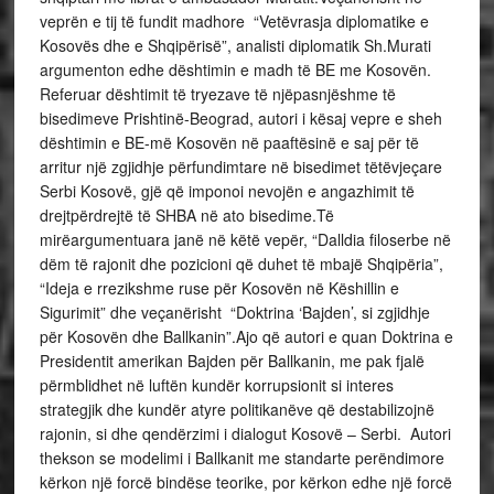
veprën e tij të fundit madhore “Vetëvrasja diplomatike e
Kosovës dhe e Shqipërisë”, analisti diplomatik Sh.Murati
argumenton edhe dështimin e madh të BE me Kosovën.
Referuar dështimit të tryezave të njëpasnjëshme të
bisedimeve Prishtinë-Beograd, autori i kësaj vepre e sheh
dështimin e BE-më Kosovën në paaftësinë e saj për të
arritur një zgjidhje përfundimtare në bisedimet tëtëvjeçare
Serbi Kosovë, gjë që imponoi nevojën e angazhimit të
drejtpërdrejtë të SHBA në ato bisedime.Të
mirëargumentuara janë në këtë vepër, “Dalldia filoserbe në
dëm të rajonit dhe pozicioni që duhet të mbajë Shqipëria”,
“Ideja e rrezikshme ruse për Kosovën në Këshillin e
Sigurimit” dhe veçanërisht “Doktrina ‘Bajden’, si zgjidhje
për Kosovën dhe Ballkanin”.Ajo që autori e quan Doktrina e
Presidentit amerikan Bajden për Ballkanin, me pak fjalë
përmblidhet në luftën kundër korrupsionit si interes
strategjik dhe kundër atyre politikanëve që destabilizojnë
rajonin, si dhe qendërzimi i dialogut Kosovë – Serbi. Autori
thekson se modelimi i Ballkanit me standarte perëndimore
kërkon një forcë bindëse teorike, por kërkon edhe një forcë