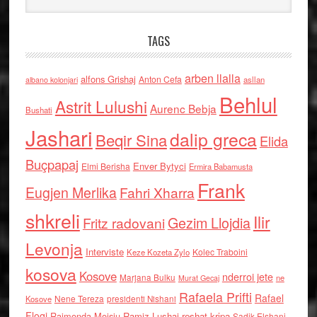
TAGS
arben llalla
alfons Grishaj
Anton Cefa
asllan
albano kolonjari
Behlul
Astrit Lulushi
Aurenc Bebja
Bushati
Jashari
dalip greca
Beqir Sina
Elida
Buçpapaj
Enver Bytyci
Elmi Berisha
Ermira Babamusta
Frank
Eugjen Merlika
Fahri Xharra
shkreli
Ilir
Gezim Llojdia
Fritz radovani
Levonja
Interviste
Kolec Traboini
Keze Kozeta Zylo
kosova
Kosove
nderroi jete
Marjana Bulku
ne
Murat Gecaj
Rafaela Prifti
Rafael
Nene Tereza
Kosove
presidenti Nishani
Floqi
Raimonda Moisiu
Ramiz Lushaj
reshat kripa
Sadik Elshani