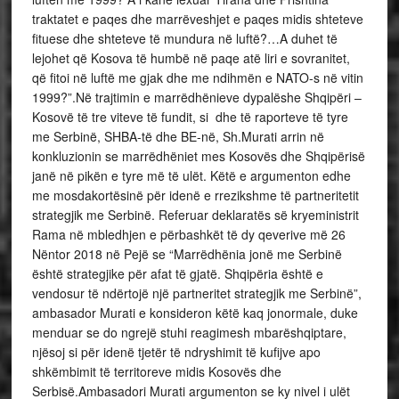
traktatet e paqes dhe marrëveshjet e paqes midis shteteve
fituese dhe shteteve të mundura në luftë?…A duhet të
lejohet që Kosova të humbë në paqe atë liri e sovranitet,
që fitoi në luftë me gjak dhe me ndihmën e NATO-s në vitin
1999?”.Në trajtimin e marrëdhënieve dypalëshe Shqipëri –
Kosovë të tre viteve të fundit, si dhe të raporteve të tyre
me Serbinë, SHBA-të dhe BE-në, Sh.Murati arrin në
konkluzionin se marrëdhëniet mes Kosovës dhe Shqipërisë
janë në pikën e tyre më të ulët. Këtë e argumenton edhe
me mosdakortësinë për idenë e rrezikshme të partneritetit
strategjik me Serbinë. Referuar deklaratës së kryeministrit
Rama në mbledhjen e përbashkët të dy qeverive më 26
Nëntor 2018 në Pejë se “Marrëdhënia jonë me Serbinë
është strategjike për afat të gjatë. Shqipëria është e
vendosur të ndërtojë një partneritet strategjik me Serbinë”,
ambasador Murati e konsideron këtë kaq jonormale, duke
menduar se do ngrejë stuhi reagimesh mbarëshqiptare,
njësoj si për idenë tjetër të ndryshimit të kufijve apo
shkëmbimit të territoreve midis Kosovës dhe
Serbisë.Ambasadori Murati argumenton se ky nivel i ulët