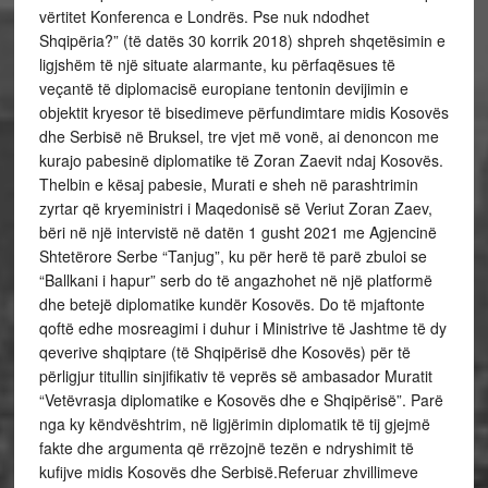
vërtitet Konferenca e Londrës. Pse nuk ndodhet
Shqipëria?” (të datës 30 korrik 2018) shpreh shqetësimin e
ligjshëm të një situate alarmante, ku përfaqësues të
veçantë të diplomacisë europiane tentonin devijimin e
objektit kryesor të bisedimeve përfundimtare midis Kosovës
dhe Serbisë në Bruksel, tre vjet më vonë, ai denoncon me
kurajo pabesinë diplomatike të Zoran Zaevit ndaj Kosovës.
Thelbin e kësaj pabesie, Murati e sheh në parashtrimin
zyrtar që kryeministri i Maqedonisë së Veriut Zoran Zaev,
bëri në një intervistë në datën 1 gusht 2021 me Agjencinë
Shtetërore Serbe “Tanjug”, ku për herë të parë zbuloi se
“Ballkani i hapur” serb do të angazhohet në një platformë
dhe betejë diplomatike kundër Kosovës. Do të mjaftonte
qoftë edhe mosreagimi i duhur i Ministrive të Jashtme të dy
qeverive shqiptare (të Shqipërisë dhe Kosovës) për të
përligjur titullin sinjifikativ të veprës së ambasador Muratit
“Vetëvrasja diplomatike e Kosovës dhe e Shqipërisë”. Parë
nga ky këndvështrim, në ligjërimin diplomatik të tij gjejmë
fakte dhe argumenta që rrëzojnë tezën e ndryshimit të
kufijve midis Kosovës dhe Serbisë.Referuar zhvillimeve