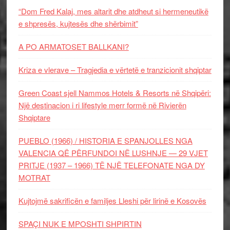
“Dom Fred Kalaj, mes altarit dhe atdheut si hermeneutikë
e shpresës, kujtesës dhe shërbimit”
A PO ARMATOSET BALLKANI?
Kriza e vlerave – Tragjedia e vërtetë e tranzicionit shqiptar
Green Coast sjell Nammos Hotels & Resorts në Shqipëri:
Një destinacion i ri lifestyle merr formë në Rivierën
Shqiptare
PUEBLO (1966) / HISTORIA E SPANJOLLES NGA
VALENCIA QË PËRFUNDOI NË LUSHNJE — 29 VJET
PRITJE (1937 – 1966) TË NJË TELEFONATE NGA DY
MOTRAT
Kujtojmë sakrificën e familjes Lleshi për lirinë e Kosovës
SPAÇI NUK E MPOSHTI SHPIRTIN