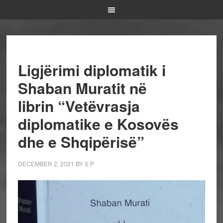
Ligjërimi diplomatik i
Shaban Muratit në
librin “Vetëvrasja
diplomatike e Kosovës
dhe e Shqipërisë”
DECEMBER 2, 2021
BY
S P