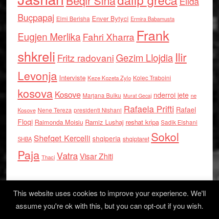
Beqir Sina
Elida
Buçpapaj
Enver Bytyci
Elmi Berisha
Ermira Babamusta
Frank
Eugjen Merlika
Fahri Xharra
shkreli
Ilir
Gezim Llojdia
Fritz radovani
Levonja
Interviste
Kolec Traboini
Keze Kozeta Zylo
kosova
Kosove
nderroi jete
Marjana Bulku
ne
Murat Gecaj
Rafaela Prifti
Rafael
Nene Tereza
Kosove
presidenti Nishani
Floqi
Raimonda Moisiu
Ramiz Lushaj
reshat kripa
Sadik Elshani
Sokol
Shefqet Kercelli
shqiperia
shqiptaret
SHBA
Paja
Vatra
Visar Zhiti
Thaci
This website uses cookies to improve your experience. We'll
assume you're ok with this, but you can opt-out if you wish.