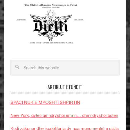
ARTIKUJT E FUNDIT
SPAÇI NUK E MPOSHTI SHPIRTIN
New York, qyteti që ndryshoi emrin… dhe ndryshoi botën
Kodi zakonor dhe isopolifonia dy nga monumentet e gjalla