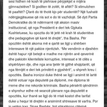
sesi hidhen në kosh të plehrave përpjekjet e mijëra
gjimnazistëve? Si goditen të zotët, të aftët? Si stimulohen
të paaftët? Çfarë do të thotë kjo për studentët? Një fushatë
ndërgjegjësuese që nis sot e do të vazhdojë. Së dyti Partia
Demokratike do të ndërmarrë një aksion masiv
institucional, që nga Presidenti e deri tek Gjykata
Kushtetuese, ku opozita do të jetë në krah të studentëve
dhe pedagogëve që kanë të drejtë”, tha Basha. Për
opozitën është akoma më e qartë se ligji u shërben
interesave të një pakice njerëzish. “Me vendimin e djeshëm
është hapur një betejë e madhe me njërën anë qeverinë
dhe pakicën klienteliste korruptive, interesat e të cilës u
shpërblyen dje, dhe nga ana tjetër të gjithë shqiptarët, që
nga fëmijët e deri tek prindërit e gjyshërit”, u shpreh kreu i
opozitës. Basha ironizoi duke thënë se ligji i arsimit të lartë
është votuar nga deputetë pa diplomë, me diploma të
rreme dhe me rekorde kriminale. Basha përsëriti qëndrimin
e shprehur edhe në seancë plenare nga deputetët e
opozitës, kur thanë se ligji do të rrisë kostot dhe tarifat
duke u hequr të drejtën e arsimimit shtresave të varfra. Por
jo vetëm kaq. Sipas Bashës, ligji shkatërron cilësinë