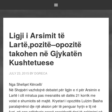
Ligji i Arsimit të
Lartë,pozitë–opozitë
takohen në Gjykatën
Kushtetuese
JULY 23, 2015
BY
DGRECA
Nga Shefqet Kërcelli/
Në Shqipëri vazhdojnë debatet për ligjin e ri për Arsimin e
Lartë i cili miratua pas mesnatës së datës 21 korrik me
votat e shumicës së majtë. Kryetari i opozitës Lulzim Basha
paralajmëroi dje një aksion për të penguar hyrjn e tij në
fuqi, që nga ndërhyrja pranë presidentit deri të ankimimi në