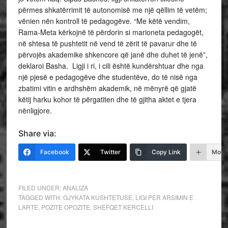
përmes shkatërrimit të autonomisë me një qëllim të vetëm;
vënien nën kontroll të pedagogëve. “Me këtë vendim,
Rama-Meta kërkojnë të përdorin si marioneta pedagogët,
në shtesa të pushtetit në vend të zërit të pavarur dhe të
përvojës akademike shkencore që janë dhe duhet të jenë”,
deklaroi Basha. Ligji i ri, i cili është kundërshtuar dhe nga
një pjesë e pedagogëve dhe studentëve, do të nisë nga
zbatimi vitin e ardhshëm akademik, në mënyrë që gjatë
këtij harku kohor të përgatiten dhe të gjitha aktet e tjera
nënligjore.
Share via:
Facebook
Twitter
Copy Link
More
FILED UNDER:
ANALIZA
TAGGED WITH:
GJYKATA KUSHTETUSE
,
LIGI PER ARSIMIN E
LARTE
,
POZITE OPOZITE
,
SHEFQET KERCELLI