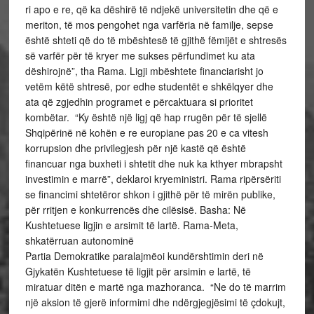
ri apo e re, që ka dëshirë të ndjekë universitetin dhe që e
meriton, të mos pengohet nga varfëria në familje, sepse
është shteti që do të mbështesë të gjithë fëmijët e shtresës
së varfër për të kryer me sukses përfundimet ku ata
dëshirojnë”, tha Rama. Ligji mbështete financiarisht jo
vetëm këtë shtresë, por edhe studentët e shkëlqyer dhe
ata që zgjedhin programet e përcaktuara si prioritet
kombëtar. “Ky është një ligj që hap rrugën për të sjellë
Shqipërinë në kohën e re europiane pas 20 e ca vitesh
korrupsion dhe privilegjesh për një kastë që është
financuar nga buxheti i shtetit dhe nuk ka kthyer mbrapsht
investimin e marrë”, deklaroi kryeministri. Rama ripërsëriti
se financimi shtetëror shkon i gjithë për të mirën publike,
për rritjen e konkurrencës dhe cilësisë. Basha: Në
Kushtetuese ligjin e arsimit të lartë. Rama-Meta,
shkatërruan autonominë
Partia Demokratike paralajmëoi kundërshtimin deri në
Gjykatën Kushtetuese të ligjit për arsimin e lartë, të
miratuar ditën e martë nga mazhoranca. “Ne do të marrim
një aksion të gjerë informimi dhe ndërgjegjësimi të çdokujt,