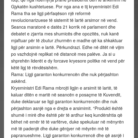
Gjykatën kushtetuese. Por nga ana e tij kryeministri Edi
Rama tha se ligji përfaqëson një reformë
revolucionarizuese të sistemit të lartë arsimor në vend.
Seanca maratonë e datës 21 korrik në parlament dhe
debatet e zjarrta mes shumicës dhe opozitës, nuk kanë
mjaftuar për të zbutur zhurmën e madhe që ka shkaktuar
ligji për arsimin e lartë. Përkundrazi. Edhe në ditët në vijim
po vazhdojnë replikat në distancë mes palëve. Ja si u
shprehën liderët e dy forcave kryesore politke në vend për
këtë ligj të rëndësishëm.
Rama: Ligji garanton konkurrencën dhe nuk përjashton
askënd.
Kryeministri Edi Rama mbrojti ligjin e arsimit të lartë, të
kaluar ditën e martë në seancën e posaçme të Kuvendit,
duke deklaruar se ligji garanton konkurrencën dhe nuk
përjashton asnjë nga e drejta e arsimimit. “Produkti është
shumë i mirë dhe është për të ardhur keq kundërshtia që
bëhet në emër të të varfërve, duke spekuluar në mënyrën
më të padenjë dhe duke gënjyer në mëyrën më të
papranueshme. Ligji garanton konkurrencë dhe që asnjë i