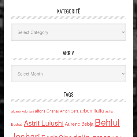
KATEGORITË
Kategoritë
ARKIV
Arkiv
TAGS
arben llalla
alfons Grishaj
Anton Cefa
asllan
albano kolonjari
Behlul
Astrit Lulushi
Aurenc Bebja
Bushati
Jashari
dalip greca