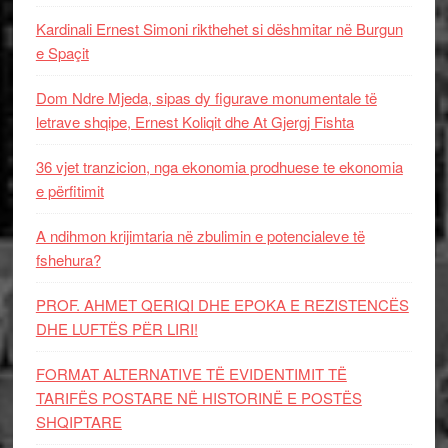
Kardinali Ernest Simoni rikthehet si dëshmitar në Burgun
e Spaçit
Dom Ndre Mjeda, sipas dy figurave monumentale të
letrave shqipe, Ernest Koliqit dhe At Gjergj Fishta
36 vjet tranzicion, nga ekonomia prodhuese te ekonomia
e përfitimit
A ndihmon krijimtaria në zbulimin e potencialeve të
fshehura?
PROF. AHMET QERIQI DHE EPOKA E REZISTENCЁS
DHE LUFTЁS PЁR LIRI!
FORMAT ALTERNATIVE TË EVIDENTIMIT TË
TARIFËS POSTARE NË HISTORINË E POSTËS
SHQIPTARE