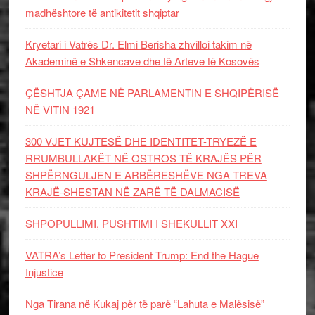
madhështore të antikitetit shqiptar
Kryetari i Vatrës Dr. Elmi Berisha zhvilloi takim në
Akademinë e Shkencave dhe të Arteve të Kosovës
ÇËSHTJA ÇAME NË PARLAMENTIN E SHQIPËRISË
NË VITIN 1921
300 VJET KUJTESË DHE IDENTITET-TRYEZË E
RRUMBULLAKËT NË OSTROS TË KRAJËS PËR
SHPËRNGULJEN E ARBËRESHËVE NGA TREVA
KRAJË-SHESTAN NË ZARË TË DALMACISË
SHPOPULLIMI, PUSHTIMI I SHEKULLIT XXI
VATRA’s Letter to President Trump: End the Hague
Injustice
Nga Tirana në Kukaj për të parë “Lahuta e Malësisë”