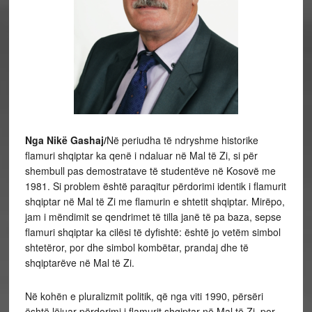
Nga Nikë Gashaj/
Në periudha të ndryshme historike
flamuri shqiptar ka qenë i ndaluar në Mal të Zi, si për
shembull pas demostratave të studentëve në Kosovë me
1981. Si problem është paraqitur përdorimi identik i flamurit
shqiptar në Mal të Zi me flamurin e shtetit shqiptar. Mirëpo,
jam i mëndimit se qendrimet të tilla janë të pa baza, sepse
flamuri shqiptar ka cilësi të dyfishtë: është jo vetëm simbol
shtetëror, por dhe simbol kombëtar, prandaj dhe të
shqiptarëve në Mal të Zi.
Në kohën e pluralizmit politik, që nga viti 1990, përsëri
është lëjuar përdorimi i flamurit shqiptar në Mal të Zi, por