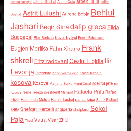
arben llalla
alfons Grishaj
Anton Cefa
asllan
albano kolonjari
Behlul
Astrit Lulushi
Aurenc Bebja
Bushati
Jashari
dalip greca
Beqir Sina
Elida
Buçpapaj
Enver Bytyci
Elmi Berisha
Ermira Babamusta
Frank
Eugjen Merlika
Fahri Xharra
shkreli
Ilir
Gezim Llojdia
Fritz radovani
Levonja
Interviste
Kolec Traboini
Keze Kozeta Zylo
kosova
Kosove
nderroi jete
Marjana Bulku
ne
Murat Gecaj
Rafaela Prifti
Rafael
Nene Tereza
Kosove
presidenti Nishani
Floqi
Raimonda Moisiu
Ramiz Lushaj
reshat kripa
Sadik Elshani
Sokol
Shefqet Kercelli
shqiperia
shqiptaret
SHBA
Paja
Vatra
Visar Zhiti
Thaci