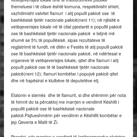
themeluesi i të cilave është komuna, respektivisht shteti,
vazhdimisht valvitet flamuri i atij populli pakicë ose të
bashkësisë tjetër nacionale pakicë(neni 11); në njësitë e
vetëqeverisjes lokale në të cilat pjestarët e popullit pakicë
ose të bashkësisë tjetër nacionale pakicë e bëjnë më
shumë se 5% të popullësisë, sipas rezultateve të
regjistrimit të fundit, në ditën e Festës të atij populli pakicë
ose të bashkësisë tjetër nacionale pakicë, në ndërtesat e
organeve të vetëqeverisjes lokale, qitet dhe flamuri i atij
populli pakicë ose të të bashkësisë tjetër nacionale
pakicë(neni 12); flamuri kombëtar i popujvë pakicë qitet
dhe në hapësirat e klulbëve të deputetëve etj.
Etalonin e stemës dhe të flamurit, si dhe shënimin për nota
të himnit do ta përcaktoj me marrjen e vendimit Këshilli i
popullit pakicë ose të bashkësisë nacionale
pakicë.Pajtueshmërin për vendimin e Këshillit kombëtar e
jep Qeveria e Malit të Zi.
Prandaj, për marrjen e vendimit të lartëpermendur ekziston