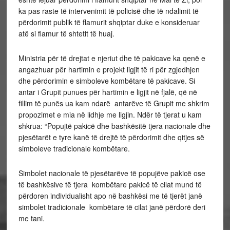
ka pas raste të intervenimit të policisë dhe të ndalimit të
përdorimit publik të flamurit shqiptar duke e konsideruar
atë si flamur të shtetit të huaj.
Ministria për të drejtat e njeriut dhe të pakicave ka qenë e
angazhuar për hartimin e projekt ligjit të ri për zgjedhjen
dhe përdorimin e simboleve kombëtare të pakicave. Si
antar i Grupit punues për hartimin e ligjit në fjalë, që në
fillim të punës ua kam ndarë antarëve të Grupit me shkrim
propozimet e mia në lidhje me ligjin. Ndër të tjerat u kam
shkrua: “Popujtë pakicë dhe bashkësitë tjera nacionale dhe
pjesëtarët e tyre kanë të drejtë të përdorimit dhe qitjes së
simboleve tradicionale kombëtare.
Simbolet nacionale të pjesëtarëve të popujëve pakicë ose
të bashkësive të tjera kombëtare pakicë të cilat mund të
përdoren individualisht apo në bashkësi me të tjerët janë
simbolet tradicionale kombëtare të cilat janë përdorë deri
me tani.