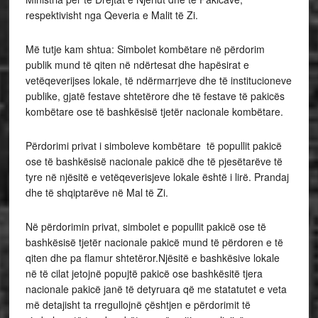
respektivisht nga Qeveria e Malit të Zi.
Më tutje kam shtua: Simbolet kombëtare në përdorim
publik mund të qiten në ndërtesat dhe hapësirat e
vetëqeverijses lokale, të ndërmarrjeve dhe të institucioneve
publike, gjatë festave shtetërore dhe të festave të pakicës
kombëtare ose të bashkësisë tjetër nacionale kombëtare.
Përdorimi privat i simboleve kombëtare të popullit pakicë
ose të bashkësisë nacionale pakicë dhe të pjesëtarëve të
tyre në njësitë e vetëqeverisjeve lokale është i lirë. Prandaj
dhe të shqiptarëve në Mal të Zi.
Në përdorimin privat, simbolet e popullit pakicë ose të
bashkësisë tjetër nacionale pakicë mund të përdoren e të
qiten dhe pa flamur shtetëror.Njësitë e bashkësive lokale
në të cilat jetojnë popujtë pakicë ose bashkësitë tjera
nacionale pakicë janë të detyruara që me statatutet e veta
më detajisht ta rregullojnë çështjen e përdorimit të