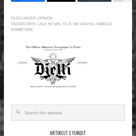
FILED UNDER:
OPINION
TAGGED WITH:
LIGJI
,
NE MAL TE ZI
,
NIK GASHAJ
,
SIMBOLE
KOMBËTARE
ARTIKUJT E FUNDIT