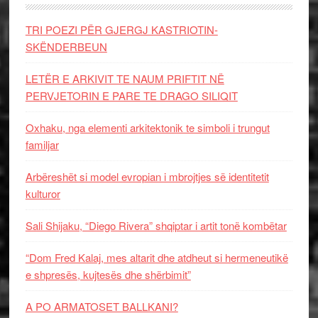
TRI POEZI PËR GJERGJ KASTRIOTIN-
SKËNDERBEUN
LETËR E ARKIVIT TE NAUM PRIFTIT NË
PERVJETORIN E PARE TE DRAGO SILIQIT
Oxhaku, nga elementi arkitektonik te simboli i trungut
familjar
Arbëreshët si model evropian i mbrojtjes së identitetit
kulturor
Sali Shijaku, “Diego Rivera” shqiptar i artit tonë kombëtar
“Dom Fred Kalaj, mes altarit dhe atdheut si hermeneutikë
e shpresës, kujtesës dhe shërbimit”
A PO ARMATOSET BALLKANI?