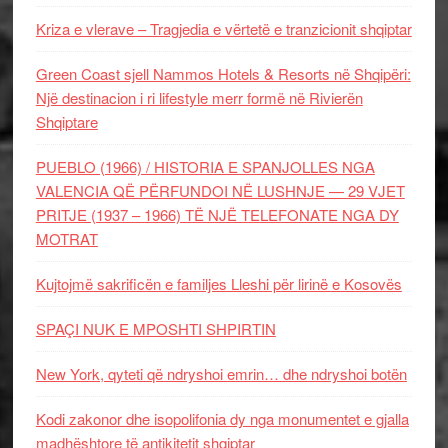
Kriza e vlerave – Tragjedia e vërtetë e tranzicionit shqiptar
Green Coast sjell Nammos Hotels & Resorts në Shqipëri:
Një destinacion i ri lifestyle merr formë në Rivierën
Shqiptare
PUEBLO (1966) / HISTORIA E SPANJOLLES NGA
VALENCIA QË PËRFUNDOI NË LUSHNJE — 29 VJET
PRITJE (1937 – 1966) TË NJË TELEFONATE NGA DY
MOTRAT
Kujtojmë sakrificën e familjes Lleshi për lirinë e Kosovës
SPAÇI NUK E MPOSHTI SHPIRTIN
New York, qyteti që ndryshoi emrin… dhe ndryshoi botën
Kodi zakonor dhe isopolifonia dy nga monumentet e gjalla
madhështore të antikitetit shqiptar