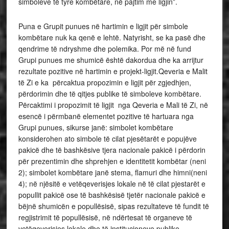
simboleve të tyre kombëtare, në pajtim me ligjin”.
Puna e Grupit punues në hartimin e ligjit për simbole
kombëtare nuk ka qenë e lehtë. Natyrisht, se ka pasë dhe
qendrime të ndryshme dhe polemika. Por më në fund
Grupi punues me shumicë është dakordua dhe ka arrijtur
rezultate pozitive në hartimin e projekt-ligjit.Qeveria e Malit
të Zi e ka përcaktua propozimin e ligjit për zgjedhjen,
përdorimin dhe të qitjes publike të simboleve kombëtare.
Përcaktimi i propozimit të ligjit nga Qeveria e Mali të Zi, në
esencë i përmbanë elementet pozitive të hartuara nga
Grupi punues, sikurse janë: simbolet kombëtare
konsiderohen ato simbole të cilat pjesëtarët e popujëve
pakicë dhe të bashkësive tjera nacionale pakicë i përdorin
për prezentimin dhe shprehjen e identitetit kombëtar (neni
2); simbolet kombëtare janë stema, flamuri dhe himni(neni
4); në njësitë e vetëqeverisjes lokale në të cilat pjestarët e
popullit pakicë ose të bashkësisë tjetër nacionale pakicë e
bëjnë shumicën e popullësisë, sipas rezultateve të fundit të
regjistrimit të popullësisë, në ndërtesat të organeve të
vetëqeverisjes lokale dhe të institucioneve publike