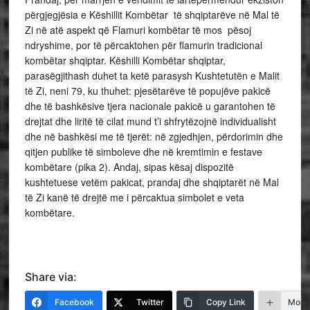
përgjegjësia e Këshillit Kombëtar të shqiptarëve në Mal të
Zi në atë aspekt që Flamuri kombëtar të mos pësoj
ndryshime, por të përcaktohen për flamurin tradicional
kombëtar shqiptar. Këshilli Kombëtar shqiptar,
parasëgjithash duhet ta ketë parasysh Kushtetutën e Malit
të Zi, neni 79, ku thuhet: pjesëtarëve të popujëve pakicë
dhe të bashkësive tjera nacionale pakicë u garantohen të
drejtat dhe liritë të cilat mund t’i shfrytëzojnë individualisht
dhe në bashkësi me të tjerët: në zgjedhjen, përdorimin dhe
qitjen publike të simboleve dhe në kremtimin e festave
kombëtare (pika 2). Andaj, sipas kësaj dispozitë
kushtetuese vetëm pakicat, prandaj dhe shqiptarët në Mal
të Zi kanë të drejtë me i përcaktua simbolet e veta
kombëtare.
Share via:
Facebook
Twitter
Copy Link
More