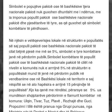
Simbolet e popujëve pakicë ose të bashkësive tjera
nacionale pakicë nuk guxohen dhuntisht me i ndërrua, me
ia imponua popullit pakicë ose bashkësive nacionale
pakicë dhe pjesëtarëve të tyre, as që guxohet që simbolet
kombëtare të përdhosen.
Në njësin e vetëqeverisjes lokale në strukturën e popullatës
së saj populli pakicë ose bashkësia nacionale pakicë të
cilat bëjnë pjesë me më se 5%, simbolet e tyre kombëtare
janë në përdorim publik.Simbolet kombëtare të popullit
pakicë ose të bashkësisë nacionale pakicë të cilët në
nivelin e komunës nuk e arrrijnë 5% në strukturën e
popullësisë mund të jenë në përdorim publik në
vendbanime ose në Bashkësi lokale në territorin e saj
nëqoftë se në ato hapësira e arrijnë 15 përqindje të
popullësisë”.Kjo ka qenë me rëndësi, përarsye se 5% ua
mundëson shqiptarëve përdorimin e flamurit kombëtar në
komuna: Ulqin, Tivar, Tuz, Plavë , Rozhajë dhe Guci.
Propozimi i tillë është pranua nga Grupi punuas, nga
Ministria për të Drejtat e Njeriut dhe të Pakicave,