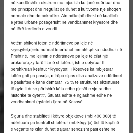
në kundërshtim ekstrem me mjedisin ku janë ndërtuar dhe
me principet dhe rregullat që duhet ti kultivonte një shoqëri
normale dhe demokratike. Ato ndikojnë direkt në kualitetin
e jetës urbane posaçërisht në vendbanimet kryesore dhe
në tërë territorin e vendit.
Vetëm shikoni foton e ndërtimeve pa leje në
kryeqytet,njeriu normal tmerrohet me atë që ka ndodhur në
Prishtinë, me lejimin e ndërtimeve pa leje të cilat një
prokurore,zyrtarë i lartë shtetëror, ishte detyruar ti
përshkruan kështu: “Kryeqyteti i Kosovës ka mbijetuar
luftën gati pa pasoja, mirëpo sipas disa analizave ndërtimet
e pasluftës e kanë dëmtuar 75 % të strukturës ekzistuese
të qytetit duke përfshirë këtu edhe pjesët e vjetra dhe
historike të qytetit“, Situata është e ngjashme edhe në
vendbanimet (qytetet) tjera në Kosovë.
Siguria dhe stabiliteti i këtyre objekteve (mbi 400 000) të
ndërtuara pa kontroll shtetëror (mbikëqyrje) është kaptinë
e veçantë të cilën duhet trajtuar seriozisht pasi është në