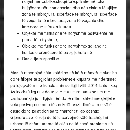
ndryshme-publike,shoqërore,private, në toka
bujqësore nën komasacion dhe nën sistem të ujitjes,
zona të mbrojtura, sipërfaqe të mbrojtura, sipërfaqe
të veçanta të mbrojtura, zona të veçanta dhe
korridore të infrastrukturës.
Objekte me funksione të ndryshme-polivalente në
prona të ndryshme,
Objekte me funksione të ndryshme-që janë në
konteste pronësore të pa zgjidhura në
Raste tjera specifike.
Mos të mendojnë këta zotëri se në këtë mënyrë mekanike
do të fillojnë të zgjidhin problemet e krijuara me ndërtimet
pa leje,vetëm me konstatimin se ligji i vitit 2014 ishte i keq.
As ky draft ligj nuk do të jetë ma i mirë,tani apetitet me
vazhduar kjo jo – ligjshmëri do të rriten,shteti me sjelljet e
veta pasive po e mundëson ketë. Vazhdimësia me këtë
qasje do të zgjat deri sa të “harrohet” kjo çështje.
Gjeneratave të reja do të iu servojmë këtë trashëgimi
urbane të shëmtuar me të cilën do të kenë probleme në