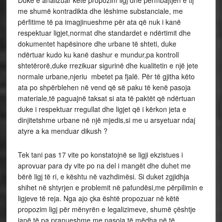
Duke e analizuar ketë propozim ligj dhe përmbajtjen e tij
me shumë kontradikta dhe lëshime substanciale, me
përfitime të pa imagjinueshme për ata që nuk i kanë
respektuar ligjet,normat dhe standardet e ndërtimit dhe
dokumentet hapësinore dhe urbane të shteti, duke
ndërtuar kudo ku kanë dashur e mundur,pa kontroll
shtetërorë,duke rrezikuar sigurinë dhe kualitetin e një jete
normale urbane,njeriu mbetet pa fjalë. Për të gjitha këto
ata po shpërblehen në vend që së paku të kenë pasoja
materiale,të paguajnë taksat si ata të paktët që ndërtuan
duke i respektuar rregullat dhe ligjet që i kërkon jeta e
dinjitetshme urbane në një mjedis,si me u arsyetuar ndaj
atyre a ka menduar dikush ?
Tek tani pas 17 vite po konstatojnë se ligji ekzistues i
aprovuar para dy vite po na del i mangët dhe duhet me
bërë ligj të ri, e kështu në vazhdimësi. Si duket zgjidhja
shihet në shtyrjen e problemit në pafundësi,me përpilimin e
ligjeve të reja. Nga ajo çka është propozuar në këtë
propozim ligj për mënyrën e legalizimeve, shumë çështje
janë të pa pranueshme me pasoja të mëdha në të