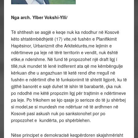
Nga arch. Ylber Vokshi-Ylli/
Të shtihesh se asgjë e keqe nuk ka ndodhur në Kosovë
këto shtatëmbëdhjetë (17) vite,në fushën e Planifikimit
Hapësinor, Urbanizmit dhe Arkitekturës,me lejimin e
ndërtimeve pa leje në tërë territorin e vendit, nuk është
etike,e ndershme. Në fund të propozohet një draft ligj i
tillë,nuk mundet të lenë indiferent ata që me këmbëngulje
kërkuan dhe u angazhuan të ketë rend dhe rregull në
fushën e ndërtimit dhe të funksionimit të shtetit ligjorë, ku të
gjithë banorët e sajë duhet të ishin të barabartë, çka nuk
po ndodhë me këtë propozim ligj për trajtimin e ndërtimeve
pa leje. Po frikohem se kjo qasje jo serioze do të ju shërbej
si model,se si mundesh me ndërtuar në të ardhmen në
Kosovë pasi askush nuk po sanksionohet por po
propozohet e kundërta, po shpërblehen.
Nëse principet e demokracisë keqpërdoren skajshmërisht