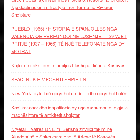
Një destinacion i ri lifestyle merr formë në Rivierën
Shqiptare
PUEBLO (1966) / HISTORIA E SPANJOLLES NGA
VALENCIA QË PËRFUNDOI NË LUSHNJE — 29 VJET
PRITJE (1937 – 1966) TË NJË TELEFONATE NGA DY
MOTRAT
Kujtojmë sakrificën e familjes Lleshi për lirinë e Kosovës
SPAÇI NUK E MPOSHTI SHPIRTIN
New York, qyteti që ndryshoi emrin… dhe ndryshoi botën
Kodi zakonor dhe isopolifonia dy nga monumentet e gjalla
madhështore të antikitetit shqiptar
Kryetari i Vatrës Dr. Elmi Berisha zhvilloi takim në
Akademinë e Shkencave dhe të Arteve të Kosovës