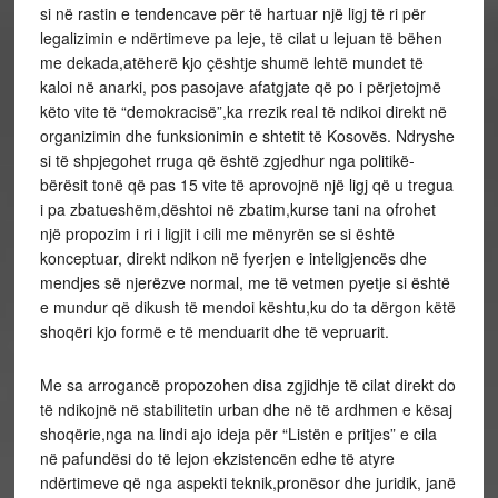
si në rastin e tendencave për të hartuar një ligj të ri për
legalizimin e ndërtimeve pa leje, të cilat u lejuan të bëhen
me dekada,atëherë kjo çështje shumë lehtë mundet të
kaloi në anarki, pos pasojave afatgjate që po i përjetojmë
këto vite të “demokracisë”,ka rrezik real të ndikoi direkt në
organizimin dhe funksionimin e shtetit të Kosovës. Ndryshe
si të shpjegohet rruga që është zgjedhur nga politikë-
bërësit tonë që pas 15 vite të aprovojnë një ligj që u tregua
i pa zbatueshëm,dështoi në zbatim,kurse tani na ofrohet
një propozim i ri i ligjit i cili me mënyrën se si është
konceptuar, direkt ndikon në fyerjen e inteligjencës dhe
mendjes së njerëzve normal, me të vetmen pyetje si është
e mundur që dikush të mendoi kështu,ku do ta dërgon këtë
shoqëri kjo formë e të menduarit dhe të vepruarit.
Me sa arrogancë propozohen disa zgjidhje të cilat direkt do
të ndikojnë në stabilitetin urban dhe në të ardhmen e kësaj
shoqërie,nga na lindi ajo ideja për “Listën e pritjes” e cila
në pafundësi do të lejon ekzistencën edhe të atyre
ndërtimeve që nga aspekti teknik,pronësor dhe juridik, janë