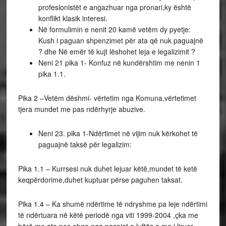
profesionistët e angazhuar nga pronari,ky është
konflikt klasik interesi.
Në formulimin e nenit 20 kamë vetëm dy pyetje:
Kush i paguan shpenzimet për ata që nuk paguajnë
? dhe Në emër të kujt lëshohet leja e legalizimit ?
Neni 21 pika 1- Konfuz në kundërshtim me nenin 1
pika 1.1.
Pika 2 –Vetëm dëshmi- vërtetim nga Komuna,vërtetimet
tjera mundet me pas ndërhyrje abuzive.
Neni 23. pika 1-Ndërtimet në vijim nuk kërkohet të
paguajnë taksë për legalizim:
Pika 1.1 – Kurrsesi nuk duhet lejuar këtë,mundet të ketë
keqpërdorime,duhet kuptuar përse paguhen taksat.
Pika 1.4 – Ka shumë ndërtime të ndryshme pa leje ndërtimi
të ndërtuara në këtë periodë nga viti 1999-2004 ,çka me