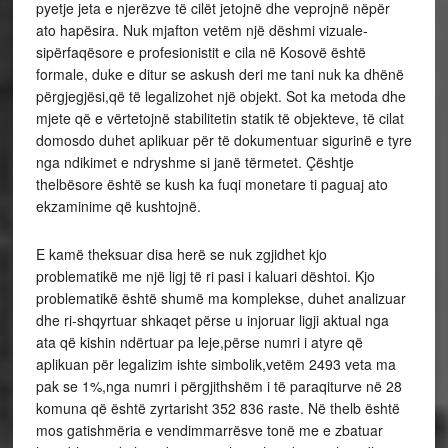
pyetje jeta e njerëzve të cilët jetojnë dhe veprojnë nëpër
ato hapësira. Nuk mjafton vetëm një dëshmi vizuale-
sipërfaqësore e profesionistit e cila në Kosovë është
formale, duke e ditur se askush deri me tani nuk ka dhënë
përgjegjësi,që të legalizohet një objekt. Sot ka metoda dhe
mjete që e vërtetojnë stabilitetin statik të objekteve, të cilat
domosdo duhet aplikuar për të dokumentuar sigurinë e tyre
nga ndikimet e ndryshme si janë tërmetet. Çështje
thelbësore është se kush ka fuqi monetare ti paguaj ato
ekzaminime që kushtojnë.
E kamë theksuar disa herë se nuk zgjidhet kjo
problematikë me një ligj të ri pasi i kaluari dështoi. Kjo
problematikë është shumë ma komplekse, duhet analizuar
dhe ri-shqyrtuar shkaqet përse u injoruar ligji aktual nga
ata që kishin ndërtuar pa leje,përse numri i atyre që
aplikuan për legalizim ishte simbolik,vetëm 2493 veta ma
pak se 1%,nga numri i përgjithshëm i të paraqiturve në 28
komuna që është zyrtarisht 352 836 raste. Në thelb është
mos gatishmëria e vendimmarrësve tonë me e zbatuar