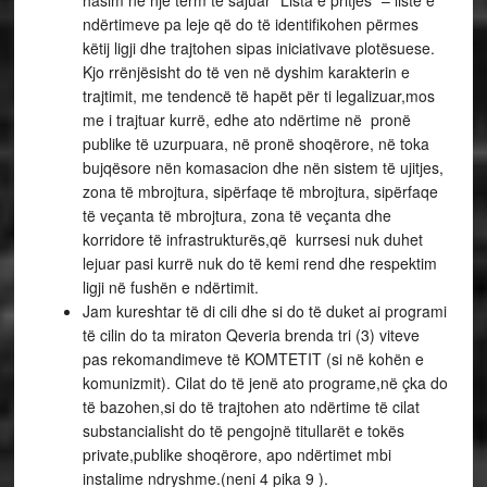
hasim në një term të sajuar “Lista e pritjes” – listë e
ndërtimeve pa leje që do të identifikohen përmes
këtij ligji dhe trajtohen sipas iniciativave plotësuese.
Kjo rrënjësisht do të ven në dyshim karakterin e
trajtimit, me tendencë të hapët për ti legalizuar,mos
me i trajtuar kurrë, edhe ato ndërtime në pronë
publike të uzurpuara, në pronë shoqërore, në toka
bujqësore nën komasacion dhe nën sistem të ujitjes,
zona të mbrojtura, sipërfaqe të mbrojtura, sipërfaqe
të veçanta të mbrojtura, zona të veçanta dhe
korridore të infrastrukturës,që kurrsesi nuk duhet
lejuar pasi kurrë nuk do të kemi rend dhe respektim
ligji në fushën e ndërtimit.
Jam kureshtar të di cili dhe si do të duket ai programi
të cilin do ta miraton Qeveria brenda tri (3) viteve
pas rekomandimeve të KOMTETIT (si në kohën e
komunizmit). Cilat do të jenë ato programe,në çka do
të bazohen,si do të trajtohen ato ndërtime të cilat
substancialisht do të pengojnë titullarët e tokës
private,publike shoqërore, apo ndërtimet mbi
instalime ndryshme.(neni 4 pika 9 ).