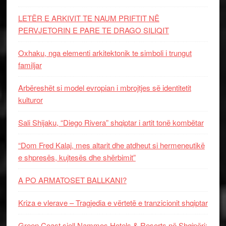
LETËR E ARKIVIT TE NAUM PRIFTIT NË
PERVJETORIN E PARE TE DRAGO SILIQIT
Oxhaku, nga elementi arkitektonik te simboli i trungut
familjar
Arbëreshët si model evropian i mbrojtjes së identitetit
kulturor
Sali Shijaku, “Diego Rivera” shqiptar i artit tonë kombëtar
“Dom Fred Kalaj, mes altarit dhe atdheut si hermeneutikë
e shpresës, kujtesës dhe shërbimit”
A PO ARMATOSET BALLKANI?
Kriza e vlerave – Tragjedia e vërtetë e tranzicionit shqiptar
Green Coast sjell Nammos Hotels & Resorts në Shqipëri: