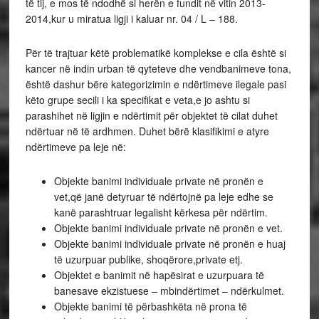
të tij, e mos të ndodhë si herën e fundit në vitin 2013-
2014,kur u miratua ligji i kaluar nr. 04 / L – 188.
Për të trajtuar këtë problematikë komplekse e cila është si
kancer në indin urban të qyteteve dhe vendbanimeve tona,
është dashur bëre kategorizimin e ndërtimeve ilegale pasi
këto grupe secili i ka specifikat e veta,e jo ashtu si
parashihet në ligjin e ndërtimit për objektet të cilat duhet
ndërtuar në të ardhmen. Duhet bërë klasifikimi e atyre
ndërtimeve pa leje në:
Objekte banimi individuale private në pronën e
vet,që janë detyruar të ndërtojnë pa leje edhe se
kanë parashtruar legalisht kërkesa për ndërtim.
Objekte banimi individuale private në pronën e vet.
Objekte banimi individuale private në pronën e huaj
të uzurpuar publike, shoqërore,private etj.
Objektet e banimit në hapësirat e uzurpuara të
banesave ekzistuese – mbindërtimet – ndërkulmet.
Objekte banimi të përbashkëta në prona të