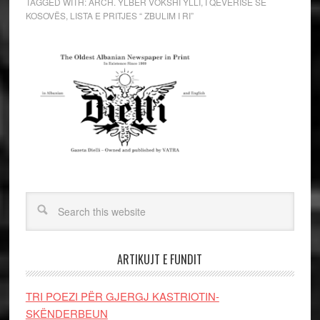
TAGGED WITH:
ARCH. YLBER VOKSHI YLLI
,
I QEVERISË SË
KOSOVËS
,
LISTA E PRITJES “ ZBULIM I RI”
ARTIKUJT E FUNDIT
TRI POEZI PËR GJERGJ KASTRIOTIN-
SKËNDERBEUN