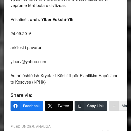
vepron e tërë bota e civilizuar.
Prishtinë :
arch. Ylber Vokshi-Ylli
24.09.2016
arkitekt i pavarur
ylberv@yahoo.com
Autori është ish-Kryetar i Këshillit për Planifikim Hapësinor
të Kosovës (KPHK)
Share via:
Facebook
Twitter
Copy Link
More
FILED UNDER:
ANALIZA