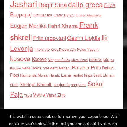
Jashari
dalip greca
Beqir Sina
Elida
Buçpapaj
Enver Bytyci
Elmi Berisha
Ermira Babamusta
Frank
Eugjen Merlika
Fahri Xharra
shkreli
Ilir
Gezim Llojdia
Fritz radovani
Levonja
Interviste
Kolec Traboini
Keze Kozeta Zylo
kosova
Kosove
nderroi jete
Marjana Bulku
ne
Murat Gecaj
Rafaela Prifti
Rafael
Nene Tereza
Kosove
presidenti Nishani
Floqi
Raimonda Moisiu
Ramiz Lushaj
reshat kripa
Sadik Elshani
Sokol
Shefqet Kercelli
shqiperia
shqiptaret
SHBA
Paja
Vatra
Visar Zhiti
Thaci
This website uses cookies to improve your experience. We'll
assume you're ok with this, but you can opt-out if you wish.