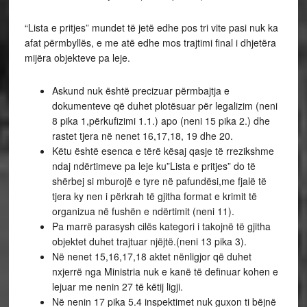
“Lista e pritjes” mundet të jetë edhe pos tri vite pasi nuk ka
afat përmbyllës, e me atë edhe mos trajtimi final i dhjetëra
mijëra objekteve pa leje.
Askund nuk është precizuar përmbajtja e
dokumenteve që duhet plotësuar për legalizim (neni
8 pika 1,përkufizimi 1.1.) apo (neni 15 pika 2.) dhe
rastet tjera në nenet 16,17,18, 19 dhe 20.
Këtu është esenca e tërë kësaj qasje të rrezikshme
ndaj ndërtimeve pa leje ku”Lista e pritjes” do të
shërbej si mburojë e tyre në pafundësi,me fjalë të
tjera ky nen i përkrah të gjitha format e krimit të
organizua në fushën e ndërtimit (neni 11).
Pa marrë parasysh cilës kategori i takojnë të gjitha
objektet duhet trajtuar njëjtë.(neni 13 pika 3).
Në nenet 15,16,17,18 aktet nënligjor që duhet
nxjerrë nga Ministria nuk e kanë të definuar kohen e
lejuar me nenin 27 të këtij ligji.
Në nenin 17 pika 5.4 inspektimet nuk guxon ti bëjnë