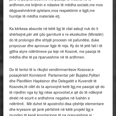
ardhmen,me krijimin e ndasive të mëdha sociale,me mos
dëgjueshmërinë qytetare,mos respektimin e ligjit,me
humbje të mëdha materiale etj.
Ka kërkesa absurde në këtë ligj të cilat askujt nuk do ti
shërbejnë,për atë çdo garniturë e re ekzekutive (Ministër)
do të prolongoi dhe shtyjë procesin në pafundësi, duke
propozuar dhe aprovuar ligje të reja. Ky do të jetë fati i të
gjitha atyre ndërtimeve pa leje në Kosovë, me pasoja të
mëdha dhe të pa riparueshme në të ardhmen.
Do të tentoi të iu rikujtoi vendimmarrësve Kosovar,e
posaçërisht Komisionit Parlamentar për Bujqësi,Pylltari
dhe Planifikim Hapësinor dhe Delegatët e Kuvendit të
Kosovës,të cilët do ta aprovojnë ketë ligj,me pasojat që do
të rrjedhin nga ky ligj nëse aprovohet,e që do të ndikojnë
direkt në ecurit e ardhshme negative në fushën e
ndërtimit. Më duhet të apostrofoi disa çështje elementare
dhe kryesore që janë përfshirë në këtë projekt ligj e
munden të kenë konotacione të pa pranueshme si :