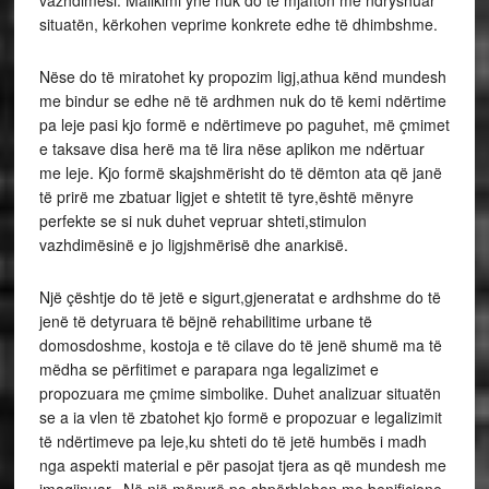
vazhdimësi. Mallkimi ynë nuk do të mjafton me ndryshuar
situatën, kërkohen veprime konkrete edhe të dhimbshme.
Nëse do të miratohet ky propozim ligj,athua kënd mundesh
me bindur se edhe në të ardhmen nuk do të kemi ndërtime
pa leje pasi kjo formë e ndërtimeve po paguhet, më çmimet
e taksave disa herë ma të lira nëse aplikon me ndërtuar
me leje. Kjo formë skajshmërisht do të dëmton ata që janë
të prirë me zbatuar ligjet e shtetit të tyre,është mënyre
perfekte se si nuk duhet vepruar shteti,stimulon
vazhdimësinë e jo ligjshmërisë dhe anarkisë.
Një çështje do të jetë e sigurt,gjeneratat e ardhshme do të
jenë të detyruara të bëjnë rehabilitime urbane të
domosdoshme, kostoja e të cilave do të jenë shumë ma të
mëdha se përfitimet e parapara nga legalizimet e
propozuara me çmime simbolike. Duhet analizuar situatën
se a ia vlen të zbatohet kjo formë e propozuar e legalizimit
të ndërtimeve pa leje,ku shteti do të jetë humbës i madh
nga aspekti material e për pasojat tjera as që mundesh me