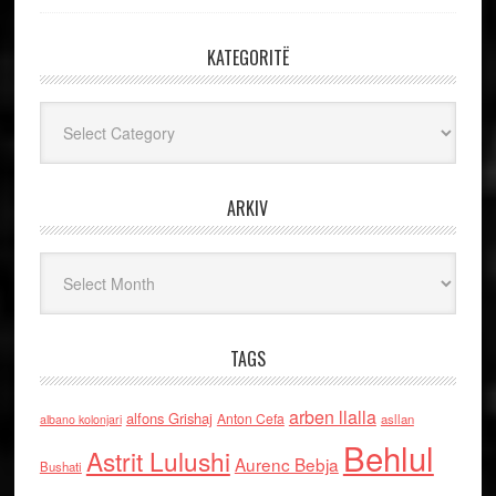
KATEGORITË
Kategoritë
ARKIV
Arkiv
TAGS
arben llalla
alfons Grishaj
Anton Cefa
asllan
albano kolonjari
Behlul
Astrit Lulushi
Aurenc Bebja
Bushati