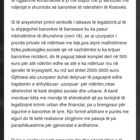
të ngjashme konstruktive e jo me luajtur me jo seriozitet me
ndjenjat e shumicës së banorëve të ndershëm të Kosovës.
Si të arsyetohet çmimi simbolik i taksave të legalizimit,si të
iu shpjegohet banorëve të banesave ku ka pasur
mbindërtime të dhunshme (neni 18), se ai uzurpator i
pronës private në ndërtese me leje,pos atyre maltretimeve
fizike,psikologjike,sociale që në vazhdimësi iu ka krijuar
banorëve rezident, do të paguaj taksë komplet deri në 500
euro për atë ndërtim edhe se atë e ka ndërtuar mu në
qendër të kryeqytetit, ku m2 sot shitet 2500-3000 euro.
Gjithsesi ata uzurpator duhet detyruar të paguajnë edhe
hapësirën e shfrytëzuar- uzurpuar për ndërtim,nëse
dëshirohet të ketë drejtësi sociale dhe urbane. A kanë
menduar këta me mendje të shëndoshë që po tentojnë të
legalizojnë krimin urban dhe financiar, pa u brengosur për
sigurinë e banorëve të tyre. Kjo formë arbitrare e punës me
siguri do të ketë reaksione zingjirore me pasoja të pa
parashikueshme për gjeneratat e ardhshme.