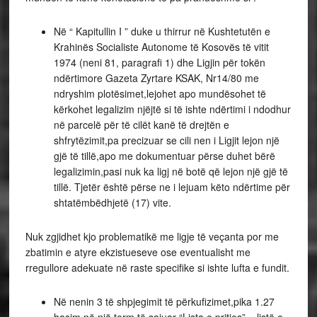
Në “ Kapitullin I ” duke u thirrur në Kushtetutën e
Krahinës Socialiste Autonome të Kosovës të vitit
1974 (neni 81, paragrafi 1) dhe Ligjin për tokën
ndërtimore Gazeta Zyrtare KSAK, Nr14/80 me
ndryshim plotësimet,lejohet apo mundësohet të
kërkohet legalizim njëjtë si të ishte ndërtimi i ndodhur
në parcelë për të cilët kanë të drejtën e
shfrytëzimit,pa precizuar se cili nen i Ligjit lejon një
gjë të tillë,apo me dokumentuar përse duhet bërë
legalizimin,pasi nuk ka ligj në botë që lejon një gjë të
tillë. Tjetër është përse ne i lejuam këto ndërtime për
shtatëmbëdhjetë (17) vite.
Nuk zgjidhet kjo problematikë me ligje të veçanta por me
zbatimin e atyre ekzistueseve ose eventualisht me
rregullore adekuate në raste specifike si ishte lufta e fundit.
Në nenin 3 të shpjegimit të përkufizimet,pika 1.27