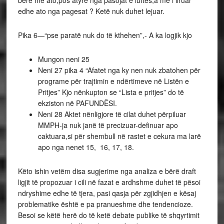
bërë me ato,pos atyre nga pasojat e luftës,a me i liruar
edhe ato nga pagesat ? Ketë nuk duhet lejuar.
Pika 6—“pse paratë nuk do të kthehen”,- A ka logjik kjo
Mungon neni 25
Neni 27 pika 4 “Afatet nga ky nen nuk zbatohen për
programe për trajtimin e ndërtimeve në Listën e
Pritjes” Kjo nënkupton se “Lista e pritjes” do të
ekziston në PAFUNDËSI.
Neni 28 Aktet nënligjore të cilat duhet përpiluar
MMPH-ja nuk janë të precizuar-definuar apo
caktuara,si për shembull në rastet e cekura ma larë
apo nga nenet 15, 16, 17, 18.
Këto ishin vetëm disa sugjerime nga analiza e bërë draft
ligjit të propozuar i cili në fazat e ardhshme duhet të pësoi
ndryshime edhe të tjera, pasi qasja për zgjidhjen e kësaj
problematike është e pa pranueshme dhe tendencioze.
Besoi se këtë herë do të ketë debate publike të shqyrtimit