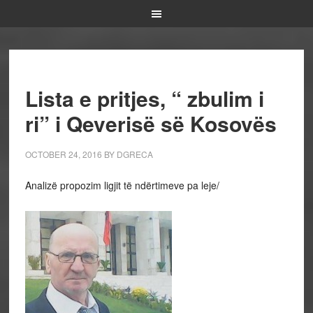
Lista e pritjes, “ zbulim i
ri” i Qeverisë së Kosovës
OCTOBER 24, 2016
BY
DGRECA
Analizë propozim ligjit të ndërtimeve pa leje/