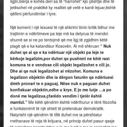
ligjin,blerja e kohës deri sa të “harrohet” kjo çështje dhe të
jetësohet në praktikë ky realitet që vetë e kanë lejuar,është
qëllimi përfundimtar i tyre.
Një koment i një lexuesi të një shkrimi timin kritik lidhur me
trajtimin e ndërtimeve pa leje më ka detyrua të mendoi
shumë se si ne po tentojmë që me ligj të zgjidhim këtë
plagë që e ka katandisur Kosovën. Ai më shkruan
“
Nuk
duhet qe ai qe e ka ndërtuar një objekt pa leje te
kërkoje legalizim,por duhet qe pushteti ne këtë rast
komuna te e vendose cili objekt legalizohet e cili jo.
Dhe ai qe nuk legalizohet ai rrëzohet. Komuna e
legalizon objektin dhe ia dërgon faturën qe ndërtuesi
dmth pronari te e paguaj. Nëse nuk e paguan duhet
konfiskuar objektin,edhe u krye. E jo me lutje …a po
donë me legalizua,çfarëdo vendim i tjetër është
marrëzi.”
Me këtë qëndrim është ndërthurur e tërë filozofia
e funksionimit të një shteti të pretenduar demokratik.
Natyrisht një qëndrim të tillë duhet me ia përshtatur
rrethanave të reja të krijuara, në princip duhet pasur qasje