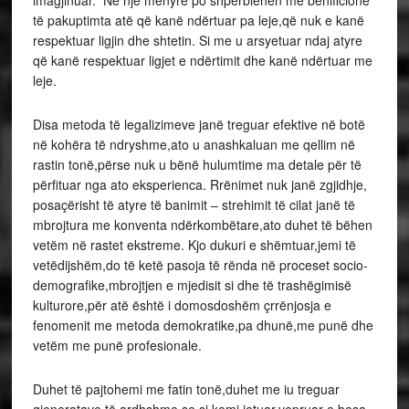
imagjinuar. Në një mënyrë po shpërblehen me benificione
të pakuptimta atë që kanë ndërtuar pa leje,që nuk e kanë
respektuar ligjin dhe shtetin. Si me u arsyetuar ndaj atyre
që kanë respektuar ligjet e ndërtimit dhe kanë ndërtuar me
leje.
Disa metoda të legalizimeve janë treguar efektive në botë
në kohëra të ndryshme,ato u anashkaluan me qellim në
rastin tonë,përse nuk u bënë hulumtime ma detale për të
përfituar nga ato eksperienca. Rrënimet nuk janë zgjidhje,
posaçërisht të atyre të banimit – strehimit të cilat janë të
mbrojtura me konventa ndërkombëtare,ato duhet të bëhen
vetëm në rastet ekstreme. Kjo dukuri e shëmtuar,jemi të
vetëdijshëm,do të ketë pasoja të rënda në proceset socio-
demografike,mbrojtjen e mjedisit si dhe të trashëgimisë
kulturore,për atë është i domosdoshëm çrrënjosja e
fenomenit me metoda demokratike,pa dhunë,me punë dhe
vetëm me punë profesionale.
Duhet të pajtohemi me fatin tonë,duhet me iu treguar