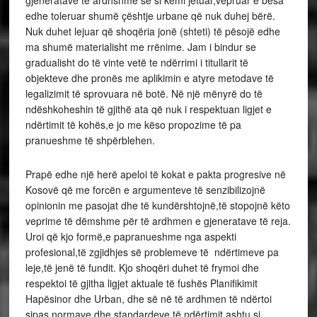
gjeneratave të ardhshme se si kemi jetuar,vepruar e besa
edhe toleruar shumë çështje urbane që nuk duhej bërë.
Nuk duhet lejuar që shoqëria jonë (shteti) të pësojë edhe
ma shumë materialisht me rrënime. Jam i bindur se
gradualisht do të vinte vetë te ndërrimi i titullarit të
objekteve dhe pronës me aplikimin e atyre metodave të
legalizimit të sprovuara në botë. Në një mënyrë do të
ndëshkoheshin të gjithë ata që nuk i respektuan ligjet e
ndërtimit të kohës,e jo me këso propozime të pa
pranueshme të shpërblehen.
Prapë edhe një herë apeloi të kokat e pakta progresive në
Kosovë që me forcën e argumenteve të senzibilizojnë
opinionin me pasojat dhe të kundërshtojnë,të stopojnë këto
veprime të dëmshme për të ardhmen e gjeneratave të reja.
Uroi që kjo formë,e papranueshme nga aspekti
profesional,të zgjidhjes së problemeve të ndërtimeve pa
leje,të jenë të fundit. Kjo shoqëri duhet të frymoi dhe
respektoi të gjitha ligjet aktuale të fushës Planifikimit
Hapësinor dhe Urban, dhe së në të ardhmen të ndërtoi
sipas normave dhe standardeve të ndërtimit,ashtu si