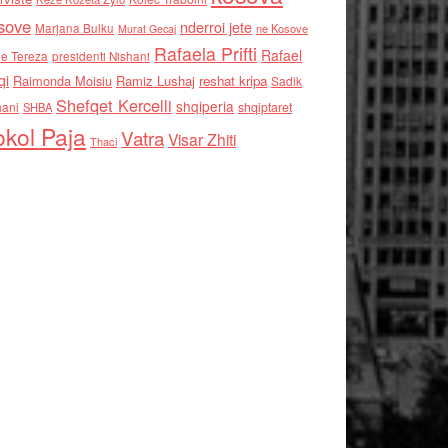
sove
nderroi jete
Marjana Bulku
ne Kosove
Murat Gecaj
Rafaela Prifti
Rafael
e Tereza
presidenti Nishani
qi
Raimonda Moisiu
Ramiz Lushaj
reshat kripa
Sadik
Shefqet Kercelli
shqiperia
hani
shqiptaret
SHBA
kol Paja
Vatra
Visar Zhiti
Thaci