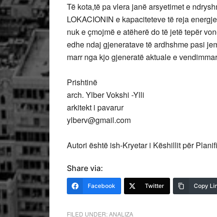
Të kota,të pa vlera janë arsyetimet e ndryshm
LOKACIONIN e kapaciteteve të reja energjet
nuk e çmojmë e atëherë do të jetë tepër vonë
edhe ndaj gjeneratave të ardhshme pasi je
marr nga kjo gjeneratë aktuale e vendimmar
Prishtinë
arch. Ylber Vokshi -Ylli
arkitekt i pavarur
ylberv@gmail.com
Autori është ish-Kryetar i Këshillit për Pla
Share via:
Facebook
Twitter
Copy Li
FILED UNDER:
ANALIZA