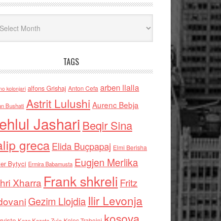
iv
TAGS
arben llalla
alfons Grishaj
Anton Cefa
no kolonjari
Astrit Lulushi
Aurenc Bebja
an Bushati
ehlul Jashari
Beqir Sina
alip greca
Elida Buçpapaj
Elmi Berisha
Eugjen Merlika
er Bytyci
Ermira Babamusta
Frank shkreli
hri Xharra
Fritz
Ilir Levonja
Gezim Llojdia
dovani
kosova
rviste
Kolec Traboini
Keze Kozeta Zylo