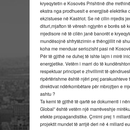
kryeqytetin e Kosovës Prishtinë dhe rrethin
ekstra nga prodhuesit e energjisë elektrike 
ekzistuese në Kastriot. Se në cilin mjedis j
dituri,mjafton të vëresh ngjyrën e borës së 
mjedisore në të cilën janë banorët e kryeqytet
mundësojnë shfrytëzimin e thëngjillit në sh
koha me menduar seriozisht pasi në Kosovë k
Për të gjithë ne duhej të ishte lajm i mirë in
energjetike. Vetëm i marri do të kundërsht
respektuar principet e zhvillimit të qëndrue
ripërtërishme është njëri prej parakushteve 
direktivat ndërkombëtare për mbrojtjen e mje
ashtu ?
Ta kemi të gjithë të qartë se dokumenti i 
Global” është vetëm një marrëveshje mirëkupt
efekte propagandistike. Çmimi prej 1 miliard
projektit mundet të arrijë deri në 4 miliard