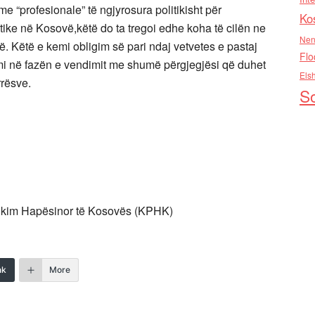
e “profesionale” të ngjyrosura politikisht për
Ko
ike në Kosovë,këtë do ta tregoi edhe koha të cilën ne
Nen
. Këtë e kemi obligim së pari ndaj vetvetes e pastaj
Flo
mi në fazën e vendimit me shumë përgjegjësi që duhet
Els
rësve.
So
nifikim Hapësinor të Kosovës (KPHK)
nk
More