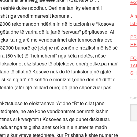
eko
m është duke ndodhur. Deri me tani ky element i
isht nga vendimmarrësit komunal.
A n
fsh
tit 2008 rekomandon ndërtimin në lokacionin e “Kosova
ëta dhe të varfra që iu janë “servuar” përpiluesve. Ai
PR
j çka ka ngjarë me vendbanimet afër termocentraleve
RE
o 32000 banorë që jetojnë në zonën e rrezikshmërisë së
jera (50 vite) të “helmohemi” nga këta ndotës, nëse
FO
ë lokacionet ekzistuese të objekteve energjetike,pa marr
TA
ane të cilat në Kosovë nuk do të funksionojnë gjatë
SH
u si ka ngjarë në kohën e monizmit,edhe deri në ditët e
riale (afër një miliard euro) që janë shpenzuar pas
kzistuese të elektranave “A” dhe “B” të cilat janë
Kat
tetëdhjetë, në atë kohë vendbanimet për rreth kishin
htinës si kryeqyteti i Kosovës as që duhet diskutuar.
vaduar nga të gjitha anët,sot ka një numër të madh
jti sikur viteve tetëdhjetë, kur Prishtina kishte numër të