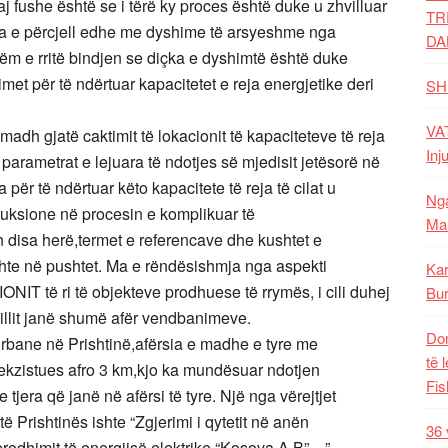
aj fushe është se i tërë ky proces është duke u zhvilluar
TR
ca e përcjell edhe me dyshime të arsyeshme nga
DA
tëm e rritë bindjen se diçka e dyshimtë është duke
met për të ndërtuar kapacitetet e reja energjetike deri
SH
VAT
 madh gjatë caktimit të lokacionit të kapaciteteve të reja
Inj
 parametrat e lejuara të ndotjes së mjedisit jetësorë në
 për të ndërtuar këto kapacitete të reja të cilat u
Nga
uksione në procesin e komplikuar të
Mal
 disa herë,termet e referencave dhe kushtet e
ishte në pushtet. Ma e rëndësishmja nga aspekti
Kar
NIT të ri të objekteve prodhuese të rrymës, i cili duhej
Bur
gjillit janë shumë afër vendbanimeve.
Dom
urbane në Prishtinë,afërsia e madhe e tyre me
të 
 ekzistues afro 3 km,kjo ka mundësuar ndotjen
Fis
jera që janë në afërsi të tyre. Një nga vërejtjet
Prishtinës ishte “Zgjerimi i qytetit në anën
36 
rodhimit të energjisë elektrike “Kosova A,B”…”