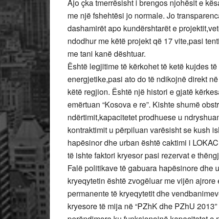
Ajo çka tmerrësisht i brengos njohësit e kës
me një fshehtësi jo normale. Jo transparen
dashamirët apo kundërshtarët e projektit,ve
ndodhur me këtë projekt që 17 vite,pasi tenti
me tani kanë dështuar.
Është legjitime të kërkohet të ketë kujdes të
energjetike,pasi ato do të ndikojnë direkt në
këtë regjion. Është një histori e gjatë kërkesa
emërtuan “Kosova e re”. Kishte shumë obstr
ndërtimit,kapacitetet prodhuese u ndryshuan
kontraktimit u përpiluan varësisht se kush 
hapësinor dhe urban është caktimi i LOKACIO
të ishte faktori kryesor pasi rezervat e thën
Falë politikave të gabuara hapësinore dhe 
kryeqytetin është zvogëluar me vijën ajrore
permanente të kryeqytetit dhe vendbanimeve t
kryesore të mija në “PZhK dhe PZhU 2013” të 
perëndimore ku funksionojnë kapacitetet e p