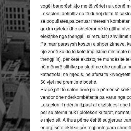
vogël banorësh,kjo me të vërtet nuk donë m
Lokacioni definitiv do të duhej detal të cakt
së popullatës,pa cenuar interesin kombëtar
guxim qytetar dhe shtetëror në të gjitha niv
elektrike nga thëngjilli si rezultat i zhvillim
Pa marr parasysh koston e shpenzimeve, kap
një zonë ku do të ketë implikime minimale në
thëngjillit), për këtë ekzistojnë mundësitë t
në mënyrë stihike pa studime dhe analiza h
katastrofal në mjedis, në afërsi të kryeqytet
50 vjet me premtime boshe.
Prapë,për të satën herë po e përsërisë kërk
vendor dhe ndërkombëtar,të pa varur nga poli
Lokacioni i ndërtimit,pasi ai ekzistuesi dhe 
për së afërmi nuk i plotëson kriteret, norma
e mjedisit. A thua përse është sugjeruar trans
energjisë elektrike për regjionin,para shum