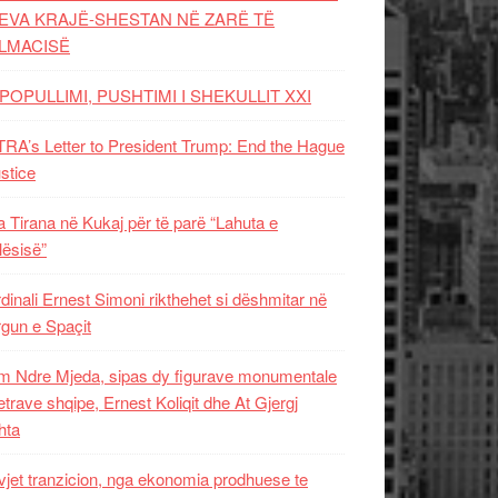
EVA KRAJË-SHESTAN NË ZARË TË
LMACISË
POPULLIMI, PUSHTIMI I SHEKULLIT XXI
RA’s Letter to President Trump: End the Hague
ustice
 Tirana në Kukaj për të parë “Lahuta e
ësisë”
dinali Ernest Simoni rikthehet si dëshmitar në
gun e Spaçit
 Ndre Mjeda, sipas dy figurave monumentale
letrave shqipe, Ernest Koliqit dhe At Gjergj
hta
vjet tranzicion, nga ekonomia prodhuese te