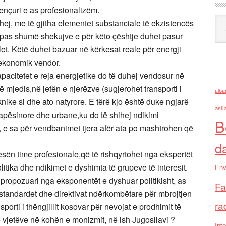
ençuri e as profesionalizëm.
Ark
ohej, me të gjitha elementet substanciale të ekzistencës
 pas shumë shekujve e për këto çështje duhet pasur
elet. Këtë duhet bazuar në kërkesat reale për energji
it ekonomik vendor.
acitetet e reja energjetike do të duhej vendosur në
 mjedis,në jetën e njerëzve (sugjerohet transporti i
alba
eknike si dhe ato natyrore. E tërë kjo është duke ngjarë
asll
apësinore dhe urbane,ku do të shihej ndikimi
B
it, e sa për vendbanimet tjera afër ata po mashtrohen që
d
esën time profesionale,që të rishqyrtohet nga ekspertët
tika dhe ndikimet e dyshimta të grupeve të interesit.
Env
i propozuari nga eksponentët e dyshuar politikisht, as
Fa
t,standardet dhe direktivat ndërkombëtare për mbrojtjen
ra
porti i thëngjillit kosovar për nevojat e prodhimit të
ë vjetëve në kohën e monizmit, në ish Jugosllavi ?
Inte