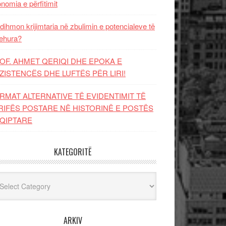
nomia e përfitimit
dihmon krijimtaria në zbulimin e potencialeve të
ehura?
OF. AHMET QERIQI DHE EPOKA E
ZISTENCЁS DHE LUFTЁS PЁR LIRI!
RMAT ALTERNATIVE TË EVIDENTIMIT TË
RIFËS POSTARE NË HISTORINË E POSTËS
QIPTARE
KATEGORITË
egoritë
ARKIV