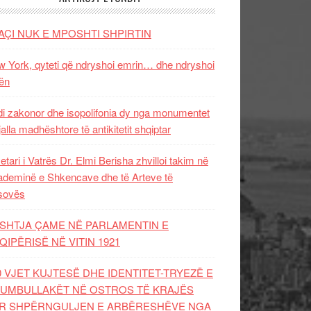
AÇI NUK E MPOSHTI SHPIRTIN
 York, qyteti që ndryshoi emrin… dhe ndryshoi
ën
i zakonor dhe isopolifonia dy nga monumentet
jalla madhështore të antikitetit shqiptar
etari i Vatrës Dr. Elmi Berisha zhvilloi takim në
deminë e Shkencave dhe të Arteve të
sovës
SHTJA ÇAME NË PARLAMENTIN E
QIPËRISË NË VITIN 1921
0 VJET KUJTESË DHE IDENTITET-TRYEZË E
UMBULLAKËT NË OSTROS TË KRAJËS
R SHPËRNGULJEN E ARBËRESHËVE NGA