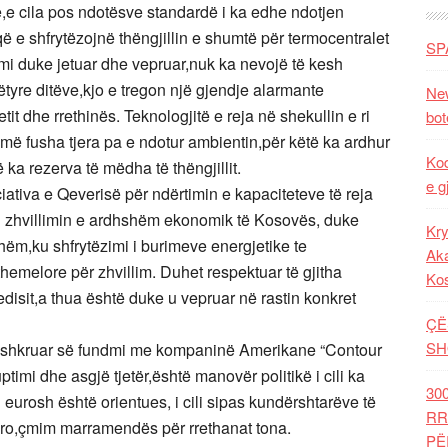
ë,e cila pos ndotësve standardë i ka edhe ndotjen
që e shfrytëzojnë thëngjillin e shumtë për termocentralet
SP
emi duke jetuar dhe vepruar,nuk ka nevojë të kesh
këtyre ditëve,kjo e tregon një gjendje alarmante
New
it dhe rrethinës. Teknologjitë e reja në shekullin e ri
bot
umë fusha tjera pa e ndotur ambientin,për këtë ka ardhur
Kod
a rezerva të mëdha të thëngjillit.
e g
iciativa e Qeverisë për ndërtimin e kapaciteteve të reja
on zhvillimin e ardhshëm ekonomik të Kosovës, duke
Kry
shëm,ku shfrytëzimi i burimeve energjetike te
Aka
themelore për zhvillim. Duhet respektuar të gjitha
Ko
disit,a thua është duke u vepruar në rastin konkret
ÇË
SH
nënshkruar së fundmi me kompaninë Amerikane “Contour
imi dhe asgjë tjetër,është manovër politikë i cili ka
30
 eurosh është orientues, i cili sipas kundërshtarëve të
RR
 euro,çmim marramendës për rrethanat tona.
PË