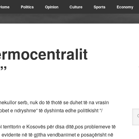
Home
Politics
Opinion
Culture
Sports
Economy
ermocentralit
”
ekullor serb, nuk do të thotë se duhet të na vrasin
bet e ndryshme” të dyshimta edhe politikisht ”/
 territorin e Kosovës për disa ditë,pos problemeve të
te evidente në të gjitha vendbanimet e posaçërisht në