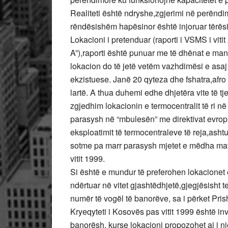
Realiteti është ndryshe,zgjerimi në perëndi
rëndësishëm hapësinor është injoruar tërës
Lokacioni i pretenduar (raporti i VSMS i vi
A”),raporti është punuar me të dhënat e mang
lokacion do të jetë vetëm vazhdimësi e asa
ekzistuese. Janë 20 qyteza dhe fshatra,afr
lartë. A thua duhemi edhe dhjetëra vite të t
zgjedhim lokacionin e termocentralit të ri n
parasysh në “mbulesën” me direktivat evropi
eksploatimit të termocentraleve të reja,asht
sotme pa marr parasysh mjetet e mëdha mate
vitit 1999.
Si është e mundur të preferohen lokacionet e
ndërtuar në vitet gjashtëdhjetë,gjegjësisht 
numër të vogël të banorëve, sa i përket Pris
Kryeqyteti i Kosovës pas vitit 1999 është in
banorësh, kurse lokacioni propozohet ai i një