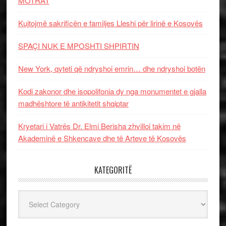
MOTRAT
Kujtojmë sakrificën e familjes Lleshi për lirinë e Kosovës
SPAÇI NUK E MPOSHTI SHPIRTIN
New York, qyteti që ndryshoi emrin… dhe ndryshoi botën
Kodi zakonor dhe isopolifonia dy nga monumentet e gjalla
madhështore të antikitetit shqiptar
Kryetari i Vatrës Dr. Elmi Berisha zhvilloi takim në
Akademinë e Shkencave dhe të Arteve të Kosovës
KATEGORITË
Kategoritë