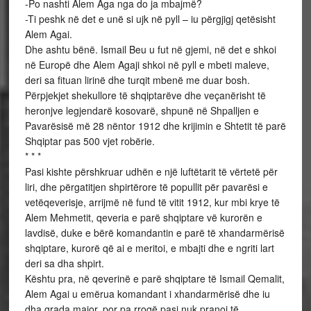
-Po nashti Alem Aga nga do ja mbajmë?
-Ti peshk në det e unë si ujk në pyll – iu përgjigj qetësisht
Alem Agai.
Dhe ashtu bënë. Ismail Beu u fut në gjemi, në det e shkoi
në Europë dhe Alem Agaji shkoi në pyll e mbeti maleve,
deri sa fituan lirinë dhe turqit mbenë me duar bosh.
Përpjekjet shekullore të shqiptarëve dhe veçanërisht të
heronjve legjendarë kosovarë, shpunë në Shpalljen e
Pavarësisë më 28 nëntor 1912 dhe krijimin e Shtetit të parë
Shqiptar pas 500 vjet robërie.
* * *
Pasi kishte përshkruar udhën e një luftëtarit të vërtetë për
liri, dhe përgatitjen shpirtërore të popullit për pavarësi e
vetëqeverisje, arrijmë në fund të vitit 1912, kur mbi krye të
Alem Mehmetit, qeveria e parë shqiptare vë kurorën e
lavdisë, duke e bërë komandantin e parë të xhandarmërisë
shqiptare, kurorë që ai e meritoi, e mbajti dhe e ngriti lart
deri sa dha shpirt.
Kështu pra, në qeverinë e parë shqiptare të Ismail Qemalit,
Alem Agai u emërua komandant i xhandarmërisë dhe iu
dha grada major, por pa rrogë pasi nuk pranoi të