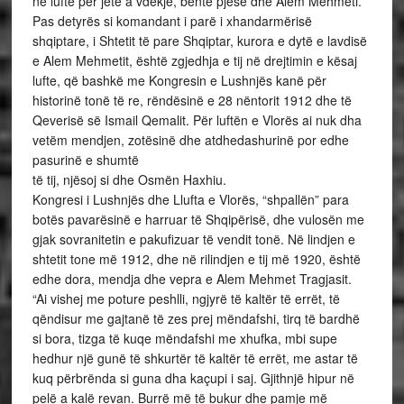
në luftë për jetë a vdekje, bënte pjesë dhe Alem Mehmeti.
Pas detyrës si komandant i parë i xhandarmërisë
shqiptare, i Shtetit të pare Shqiptar, kurora e dytë e lavdisë
e Alem Mehmetit, është zgjedhja e tij në drejtimin e kësaj
lufte, që bashkë me Kongresin e Lushnjës kanë për
historinë tonë të re, rëndësinë e 28 nëntorit 1912 dhe të
Qeverisë së Ismail Qemalit. Për luftën e Vlorës ai nuk dha
vetëm mendjen, zotësinë dhe atdhedashurinë por edhe
pasurinë e shumtë
të tij, njësoj si dhe Osmën Haxhiu.
Kongresi i Lushnjës dhe Llufta e Vlorës, “shpallën” para
botës pavarësinë e harruar të Shqipërisë, dhe vulosën me
gjak sovranitetin e pakufizuar të vendit tonë. Në lindjen e
shtetit tone më 1912, dhe në rilindjen e tij më 1920, është
edhe dora, mendja dhe vepra e Alem Mehmet Tragjasit.
“Ai vishej me poture peshlli, ngjyrë të kaltër të errët, të
qëndisur me gajtanë të zes prej mëndafshi, tirq të bardhë
si bora, tizga të kuqe mëndafshi me xhufka, mbi supe
hedhur një gunë të shkurtër të kaltër të errët, me astar të
kuq përbrënda si guna dha kaçupi i saj. Gjithnjë hipur në
pelë a kalë revan. Burrë më të bukur dhe pamje më