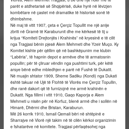
parët e atdhetarisë së Shqipërisë, duke hyrë në lëvizjen
kombëtare në çastet më dramatike të historisë sonë të
dhimbshme.
Në maj të vitit 1907, çeta e Çerçiz Topullit me një anije
zbriti në Gramë të Karaburunit dhe me kërkesë të tij u
krijua “Komiteti Drejtonjës i Krahinës” në kryesinë e të cilit
nga Tragjasi bënin pjesë Alem Mehmeti dhe Yzeir Muço. Ky
Komitet kishte për qëllim që në bashkëpunim me klubin
“Labëria”, të hapnin depot e armëve dhe të armatosnin
popullin; për të çliruar vëndin nga pushtimi turk, për këtë
arsye bënë edhe mbledhjen e parë në Fushë të Dukatit.
Në muajin shtator 1909, Sheme Sadiku (Kondi) nga Dukati
është takuar në Ujë të Ftohtë të Vlorës me Çerçiz Topullin,
dhe ranë dakort që të furnizojnë me armë krahinën e
Dukatit. Nga fillimi i vitit 1910, Gaqo Kaporja e Alem
Mehmeti u nisën për në Korfuz, blenë armë dhe i sollën në
Himarë, Dhërmi dhe Bristan, Karaburun.
Më 26 korrik 1910, Ismail Qemali bëri në shtëpinë e
Sharrajve në Vlorë një takim në të cilën kërkoi organizimin
e fshatarëve në komitete. Tragjasi përfaqësohej nga