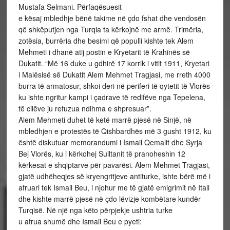
Mustafa Selmani. Përfaqësuesit
e kësaj mbledhje bënë takime në çdo fshat dhe vendosën
që shkëputjen nga Turqia ta kërkojnë me armë. Trimëria,
zotësia, burrëria dhe besimi që populli kishte tek Alem
Mehmeti i dhanë atij postin e Kryetarit të Krahinës së
Dukatit. “Më 16 duke u gdhirë 17 korrik i vitit 1911, Kryetari
i Malësisë së Dukatit Alem Mehmet Tragjasi, me rreth 4000
burra të armatosur, shkoi deri në periferi të qytetit të Vlorës
ku ishte ngritur kampi i çadrave të redifëve nga Tepelena,
të cilëve ju refuzua ndihma e shpresuar”.
Alem Mehmeti duhet të ketë marrë pjesë në Sinjë, në
mbledhjen e protestës të Qishbardhës më 3 gusht 1912, ku
është diskutuar memorandumi i Ismail Qemalit dhe Syrja
Bej Vlorës, ku i kërkohej Sulltanit të pranoheshin 12
kërkesat e shqiptarve për pavarësi. Alem Mehmet Tragjasi,
gjatë udhëheqjes së kryengritjeve antiturke, ishte bërë më i
afruari tek Ismail Beu, i njohur me të gjatë emigrimit në Itali
dhe kishte marrë pjesë në çdo lëvizje kombëtare kundër
Turqisë. Në një nga këto përpjekje ushtria turke
u afrua shumë dhe Ismail Beu e pyeti: