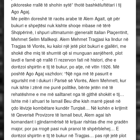
piktoreske rrallë të shohin sytë” thotë bashkëluftëtari i tij
Ago Agaj.
Me pelën doreshë të racës arabe të Alem Agait, që për
bukuri e shpejtësi nuk kishte shoqe mbase në tërë
Shqipërinë, i shpuri ultimatumin gjeneralit italian Piaçentinit,
Mehmet Selim Mallkeqi. Alem Mehmet Tragjasi ka lindur në
Tragjas të Vlorës, ku kaloi një jetë plot bukuri e gjallëri, me
shokë dhe miq të shumtë që si munguan asnjëherë, plot
lavdi e famë që rrallë t’i rezervon fati në histori, dhe e
dorëzoi shpirtin e tij të bukur, po atje, në vitin 1926. Më
poshtë Ago Agaj vazhdon: “Një nga më të pasurit e
sigurisht më i dukuri i Parisë së Vlorës, Alem Mehmeti, kur
nuk ishte i zënë me punë politike, bënte jetën më të
rehatëshme e me më salltanet nga të gjithë shokët e tij…
Ishte më i afruari te Ismail Beu dhe kish marrë pjesë në
çdo lëvizje kombëtare kundër Turqisë… Në kohën e krijimit
të Qeverisë Provizore të Ismail beut, Alem agai ish
komandant i gjindarmërisë të krijuar rishtas dhe me gradën
major, por pa rrogë pasi nuk pranoi të shpërblehej… E
dorëzoi shpirtin e tij të bukur në Tragjas… pas një jetë plot