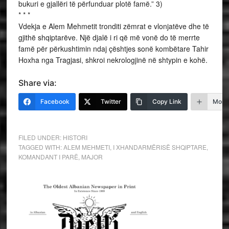
bukuri e gjallëri të përfunduar plotë famë.” 3)
* * *
Vdekja e Alem Mehmetit tronditi zëmrat e vlonjatëve dhe të
gjithë shqiptarëve. Një djalë i ri që më vonë do të merrte
famë për përkushtimin ndaj çështjes sonë kombëtare Tahir
Hoxha nga Tragjasi, shkroi nekrologjinë në shtypin e kohë.
Share via:
Facebook
Twitter
Copy Link
More
FILED UNDER:
HISTORI
TAGGED WITH:
ALEM MEHMETI
,
I XHANDARMËRISË SHQIPTARE
,
KOMANDANT I PARË
,
MAJOR