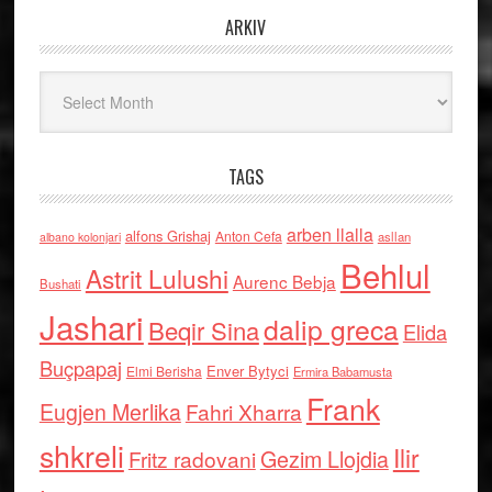
ARKIV
Arkiv
TAGS
arben llalla
alfons Grishaj
Anton Cefa
asllan
albano kolonjari
Behlul
Astrit Lulushi
Aurenc Bebja
Bushati
Jashari
dalip greca
Beqir Sina
Elida
Buçpapaj
Enver Bytyci
Elmi Berisha
Ermira Babamusta
Frank
Eugjen Merlika
Fahri Xharra
shkreli
Ilir
Gezim Llojdia
Fritz radovani