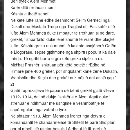
Bën dyfek Alem Mehmeti
Katër ditë rrethuar mbeti
Kështu e thotë seneti.
Në këtë luftë ranë edhe dëshmorët Selim Gërneci nga
Dukati dhe Mustafa Troqe nga Tragjasi etj. Pas katër ditë
lufte Alem Mehmeti duke i mbajtur të rrethuar, si në darë,
grekët, i shpartalloi duke lënë shumë të vrarë dhe plaçkë
lufte. Kështu greku nuk mundi të kalonte asnjëherë Qafën
e Llogorasë, sepse gjithmonë nga shpirti i popullit ka dalë
thirrja: Të ngrihi burra e gra / Se greku sipër na ra.
Mid‘hat Frashëri shkruan për këtë betejë : “Edhe në
Himarë janë 400 grekër, por shqiptarët kanë zënë Dukatin,
Vranishtin dhe Kuçin dhe grekët nuk bëjnë dot asnjë çap.”
2)
Gjatë raprezaljeve të papara që bënë grekët gjatë viteve
1912- 1914, del në dukje fisnikëria e Alem Agait duke i
strehuar e ndihmuar me ushqime e veshmbathje të
shpërngulurit nga vatrat e tyre.
Në shtator 1913, Alem Mehmeti lirohet nga detyra e
komandantit të xhandarmërisë të Shtetit të parë Shqiptar,
por ai mbeti një ushtar besnik i Atdheut të tij, deri në