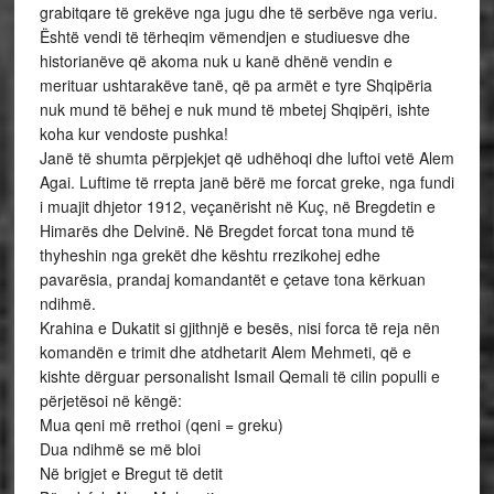
grabitqare të grekëve nga jugu dhe të serbëve nga veriu.
Është vendi të tërheqim vëmendjen e studiuesve dhe
historianëve që akoma nuk u kanë dhënë vendin e
merituar ushtarakëve tanë, që pa armët e tyre Shqipëria
nuk mund të bëhej e nuk mund të mbetej Shqipëri, ishte
koha kur vendoste pushka!
Janë të shumta përpjekjet që udhëhoqi dhe luftoi vetë Alem
Agai. Luftime të rrepta janë bërë me forcat greke, nga fundi
i muajit dhjetor 1912, veçanërisht në Kuç, në Bregdetin e
Himarës dhe Delvinë. Në Bregdet forcat tona mund të
thyheshin nga grekët dhe kështu rrezikohej edhe
pavarësia, prandaj komandantët e çetave tona kërkuan
ndihmë.
Krahina e Dukatit si gjithnjë e besës, nisi forca të reja nën
komandën e trimit dhe atdhetarit Alem Mehmeti, që e
kishte dërguar personalisht Ismail Qemali të cilin populli e
përjetësoi në këngë:
Mua qeni më rrethoi (qeni = greku)
Dua ndihmë se më bloi
Në brigjet e Bregut të detit