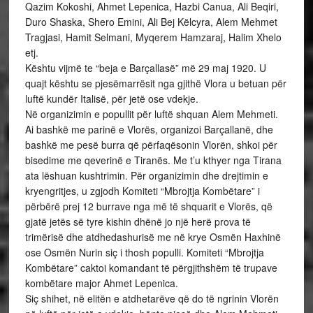
Qazim Kokoshi, Ahmet Lepenica, Hazbi Canua, Ali Beqiri,
Duro Shaska, Shero Emini, Ali Bej Këlcyra, Alem Mehmet
Tragjasi, Hamit Selmani, Myqerem Hamzaraj, Halim Xhelo
etj.
Kështu vijmë te “beja e Barçallasë” më 29 maj 1920. U
quajt kështu se pjesëmarrësit nga gjithë Vlora u betuan për
luftë kundër Italisë, për jetë ose vdekje.
Në organizimin e popullit për luftë shquan Alem Mehmeti.
Ai bashkë me parinë e Vlorës, organizoi Barçallanë, dhe
bashkë me pesë burra që përfaqësonin Vlorën, shkoi për
bisedime me qeverinë e Tiranës. Me t’u kthyer nga Tirana
ata lëshuan kushtrimin. Për organizimin dhe drejtimin e
kryengritjes, u zgjodh Komiteti “Mbrojtja Kombëtare” i
përbërë prej 12 burrave nga më të shquarit e Vlorës, që
gjatë jetës së tyre kishin dhënë jo një herë prova të
trimërisë dhe atdhedashurisë me në krye Osmën Haxhinë
ose Osmën Nurin siç i thosh populli. Komiteti “Mbrojtja
Kombëtare” caktoi komandant të përgjithshëm të trupave
kombëtare major Ahmet Lepenica.
Siç shihet, në elitën e atdhetarëve që do të ngrinin Vlorën