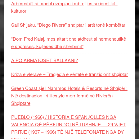
Arbëreshët si model evropian i mbrojtjes së identitetit
kulturor
Sali Shijaku, “Diego Rivera” shqiptar i artit tonë kombëtar
“Dom Fred Kalaj, mes altarit dhe atdheut si hermeneutikë
e shpresës, kujtesës dhe shërbimit”
A PO ARMATOSET BALLKANI?
Kriza e vlerave – Tragjedia e vërtetë e tranzicionit shqiptar
Green Coast sjell Nammos Hotels & Resorts në Shqipëri:
Një destinacion i ri lifestyle merr formë në Rivierën
Shqiptare
PUEBLO (1966) / HISTORIA E SPANJOLLES NGA
VALENCIA QË PËRFUNDOI NË LUSHNJE — 29 VJET
PRITJE (1937 – 1966) TË NJË TELEFONATE NGA DY