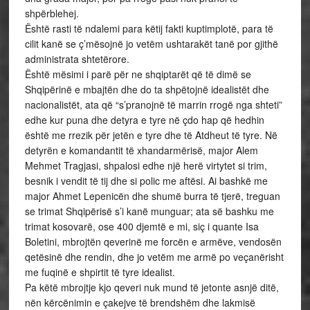
shpërblehej.
Është rasti të ndalemi para këtij fakti kuptimplotë, para të
cilit kanë se ç’mësojnë jo vetëm ushtarakët tanë por gjithë
administrata shtetërore.
Është mësimi i parë për ne shqiptarët që të dimë se
Shqipërinë e mbajtën dhe do ta shpëtojnë idealistët dhe
nacionalistët, ata që “s’pranojnë të marrin rrogë nga shteti”
edhe kur puna dhe detyra e tyre në çdo hap që hedhin
është me rrezik për jetën e tyre dhe të Atdheut të tyre. Në
detyrën e komandantit të xhandarmërisë, major Alem
Mehmet Tragjasi, shpalosi edhe një herë virtytet si trim,
besnik i vendit të tij dhe si polic me aftësi. Ai bashkë me
major Ahmet Lepenicën dhe shumë burra të tjerë, treguan
se trimat Shqipërisë s’i kanë munguar; ata së bashku me
trimat kosovarë, ose 400 djemtë e mi, siç i quante Isa
Boletini, mbrojtën qeverinë me forcën e armëve, vendosën
qetësinë dhe rendin, dhe jo vetëm me armë po veçanërisht
me fuqinë e shpirtit të tyre idealist.
Pa këtë mbrojtje kjo qeveri nuk mund të jetonte asnjë ditë,
nën kërcënimin e çakejve të brendshëm dhe lakmisë