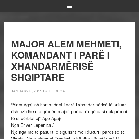
MAJOR ALEM MEHMETI,
KOMANDANT I PARË I
XHANDARMËRISË
SHQIPTARE
JANUARY 8, 2015
BY
DGRECA
“Alem Agaj ish komandant i parë i xhandarmërisë të krijuar
rishtazi dhe me gradën major, por pa rrogë pasi nuk pranoi
të shpërblehej”-Ago Agaj/
Nga Enver Lepenica /
Një nga më të pasurit, e sigurisht më i dukuri i parësisë së
Vlorës, Alem Mehmet Tragjasi, u bë dhe një ndër më të