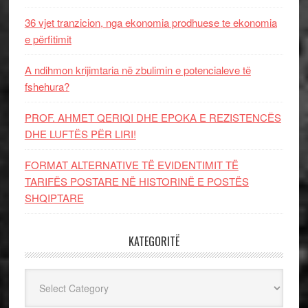
36 vjet tranzicion, nga ekonomia prodhuese te ekonomia
e përfitimit
A ndihmon krijimtaria në zbulimin e potencialeve të
fshehura?
PROF. AHMET QERIQI DHE EPOKA E REZISTENCЁS
DHE LUFTЁS PЁR LIRI!
FORMAT ALTERNATIVE TË EVIDENTIMIT TË
TARIFËS POSTARE NË HISTORINË E POSTËS
SHQIPTARE
KATEGORITË
Kategoritë