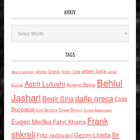
ARKIV
Arkiv
TAGS
arben llalla
alfons Grishaj
Anton Cefa
asllan
albano kolonjari
Behlul
Astrit Lulushi
Aurenc Bebja
Bushati
Jashari
dalip greca
Beqir Sina
Elida
Buçpapaj
Enver Bytyci
Elmi Berisha
Ermira Babamusta
Frank
Eugjen Merlika
Fahri Xharra
shkreli
Ilir
Gezim Llojdia
Fritz radovani