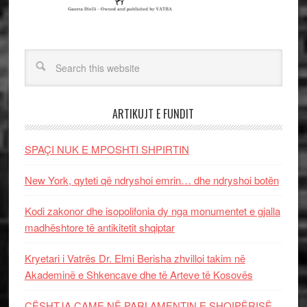
ARTIKUJT E FUNDIT
SPAÇI NUK E MPOSHTI SHPIRTIN
New York, qyteti që ndryshoi emrin… dhe ndryshoi botën
Kodi zakonor dhe isopolifonia dy nga monumentet e gjalla
madhështore të antikitetit shqiptar
Kryetari i Vatrës Dr. Elmi Berisha zhvilloi takim në
Akademinë e Shkencave dhe të Arteve të Kosovës
ÇËSHTJA ÇAME NË PARLAMENTIN E SHQIPËRISË