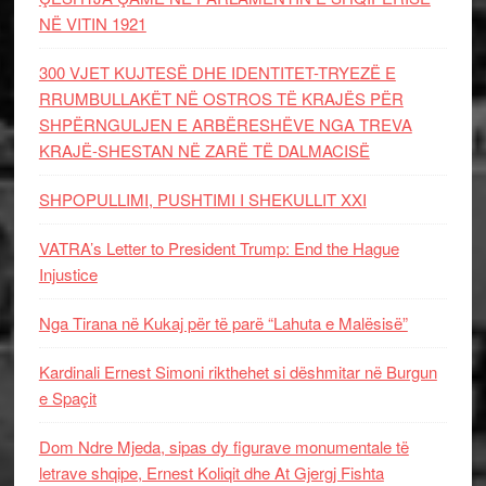
NË VITIN 1921
300 VJET KUJTESË DHE IDENTITET-TRYEZË E
RRUMBULLAKËT NË OSTROS TË KRAJËS PËR
SHPËRNGULJEN E ARBËRESHËVE NGA TREVA
KRAJË-SHESTAN NË ZARË TË DALMACISË
SHPOPULLIMI, PUSHTIMI I SHEKULLIT XXI
VATRA’s Letter to President Trump: End the Hague
Injustice
Nga Tirana në Kukaj për të parë “Lahuta e Malësisë”
Kardinali Ernest Simoni rikthehet si dëshmitar në Burgun
e Spaçit
Dom Ndre Mjeda, sipas dy figurave monumentale të
letrave shqipe, Ernest Koliqit dhe At Gjergj Fishta