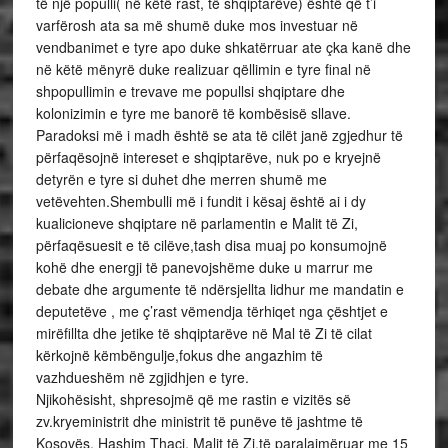
të një populli( në këtë rast, të shqiptarëve) është që t’i
varfërosh ata sa më shumë duke mos investuar në
vendbanimet e tyre apo duke shkatërruar ate çka kanë dhe
në këtë mënyrë duke realizuar qëllimin e tyre final në
shpopullimin e trevave me popullsi shqiptare dhe
kolonizimin e tyre me banorë të kombësisë sllave.
Paradoksi më i madh është se ata të cilët janë zgjedhur të
përfaqësojnë intereset e shqiptarëve, nuk po e kryejnë
detyrën e tyre si duhet dhe merren shumë me
vetëvehten.Shembulli më i fundit i kësaj është ai i dy
kualicioneve shqiptare në parlamentin e Malit të Zi,
përfaqësuesit e të cilëve,tash disa muaj po konsumojnë
kohë dhe energji të panevojshëme duke u marrur me
debate dhe argumente të ndërsjellta lidhur me mandatin e
deputetëve , me ç’rast vëmendja tërhiqet nga çështjet e
mirëfillta dhe jetike të shqiptarëve në Mal të Zi të cilat
kërkojnë këmbëngulje,fokus dhe angazhim të
vazhdueshëm në zgjidhjen e tyre.
Njikohësisht, shpresojmë që me rastin e vizitës së
zv.kryeministrit dhe ministrit të punëve të jashtme të
Kosovës, Hashim Thaçi, Malit të Zi,të paralajmëruar me 15