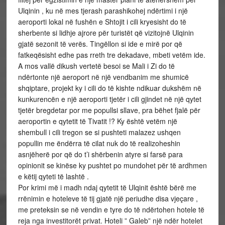
Ulqinin , ku në mes tjerash parashikohej ndërtimi i një
aeroporti lokal në fushën e Shtojit i cili kryesisht do të
sherbente si lidhje ajrore për turistët që vizitojnë Ulqinin
gjatë sezonit të verës. Tingëllon si ide e mirë por që
fatkeqësisht edhe pas rreth tre dekadave, mbeti vetëm ide.
A mos vallë dikush vertetë besoi se Mali i Zi do të
ndërtonte një aeroport në një vendbanim me shumicë
shqiptare, projekt ky i cili do të kishte ndikuar dukshëm në
kunkurencën e një aeroporti tjetër i cili gjindet në një qytet
tjetër bregdetar por me popullsi sllave, pra bëhet fjalë për
aeroportin e qytetit të Tivatit !? Ky është vetëm një
shembull i cili tregon se si pushteti malazez ushqen
popullin me ëndërra të cilat nuk do të realizoheshin
asnjëherë por që do t’i shërbenin atyre si farsë para
opinionit se kinëse ky pushtet po mundohet për të ardhmen
e këtij qyteti të lashtë .
Por krimi më i madh ndaj qytetit të Ulqinit është bërë me
rrënimin e hoteleve të tij gjatë një periudhe disa vjeçare ,
me preteksin se në vendin e tyre do të ndërtohen hotele të
reja nga investitorët privat. Hoteli ” Galeb” një ndër hotelet