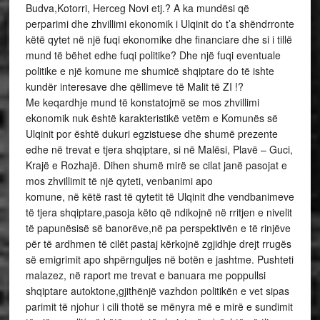
Budva,Kotorri, Herceg Novi etj.? A ka mundësi që
perparimi dhe zhvillimi ekonomik i Ulqinit do t’a shëndrronte
këtë qytet në një fuqi ekonomike dhe financiare dhe si i tillë
mund të bëhet edhe fuqi politike? Dhe një fuqi eventuale
politike e një komune me shumicë shqiptare do të ishte
kundër interesave dhe qëllimeve të Malit të ZI !?
Me keqardhje mund të konstatojmë se mos zhvillimi
ekonomik nuk është karakteristikë vetëm e Komunës së
Ulqinit por është dukuri egzistuese dhe shumë prezente
edhe në trevat e tjera shqiptare, si në Malësi, Plavë – Guci,
Krajë e Rozhajë. Dihen shumë mirë se cilat janë pasojat e
mos zhvillimit të një qyteti, venbanimi apo
komune, në këtë rast të qytetit të Ulqinit dhe vendbanimeve
të tjera shqiptare,pasoja këto që ndikojnë në rritjen e nivelit
të papunësisë së banorëve,në pa perspektivën e të rinjëve
për të ardhmen të cilët pastaj kërkojnë zgjidhje drejt rrugës
së emigrimit apo shpërnguljes në botën e jashtme. Pushteti
malazez, në raport me trevat e banuara me poppullsi
shqiptare autoktone,gjithënjë vazhdon politikën e vet sipas
parimit të njohur i cili thotë se mënyra më e mirë e sundimit