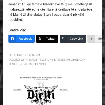
Janar 2015, që temë e bisedimeve të tij me udhëheqësit
malazez,të jetë edhe çështja e të drejtave të shqiptarëve
në Mal të Zi dhe statusi i tyre i pabarabartë në këtë
republikë.
Share via:
Facebook
Twitter
Copy Link
More
FILED UNDER:
ANALIZA
TAGGED WITH:
MALIT TE ZI NUK I INTERESON
,
XHELADIN
ZENELI
,
ZHVILLIMI I ULQINIT