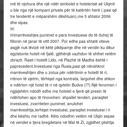
më të njohura dhe një ndër simbolet e hotelerisë së Ulqinit
u ble nga një kompani private për të katërtën herë ( pasi që
tre tenderët e mëparshëm dështuan),me 5 shtator 2006
dhe sipas
￼
￼marrëveshjes punimet e para investuese do të duhej të
fillonin në janar të vitit 2007. Por edhe pas shtatë viteve
asgjë nuk lëvizë në këtë pikëpamje dhe në vendin ku dikur
egzistonte hoteli në fjalë, gjithënjë vazhdon të shihet vetëm
zbrazti. Rasti i hotelit Lido, në Plazhë të Madhe është i
paprecedent.Investuesi nga Rusia,pasi që nënshkroi
marrëveshtjen dhe u zotua për ndërtimin e hotelit të ri,
rrënon të vjetrin, tërhiqet nga kontrata, largohet dhe shkon
e ndërton një hotel të ri në qytetin Budva (!?).Një fenomen i
ngjajshëm ndodh edhe me hotelet e tjerë që presin të
ndërtohen apo të rinovohen: shpallet tenderi, paraqitet
investuesi, zvarriteten punimet, anulohet
marrëveshtja,terhiqet investuesi, paraqitet investuesi i ri
dhe kështu me radhë. Këto ndodhin vetëm në Ulqin sepse
në vendet e tjera bregdetare në Mal të Zi, zgjidhet çështja