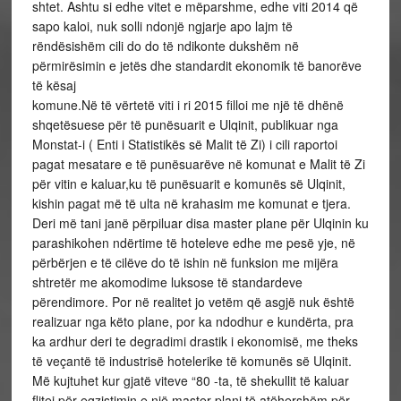
shtet. Ashtu si edhe vitet e mëparshme, edhe viti 2014 që
sapo kaloi, nuk solli ndonjë ngjarje apo lajm të
rëndësishëm cili do do të ndikonte dukshëm në
përmirësimin e jetës dhe standardit ekonomik të banorëve
të kësaj
komune.Në të vërtetë viti i ri 2015 filloi me një të dhënë
shqetësuese për të punësuarit e Ulqinit, publikuar nga
Monstat-i ( Enti i Statistikës së Malit të Zi) i cili raportoi
pagat mesatare e të punësuarëve në komunat e Malit të Zi
për vitin e kaluar,ku të punësuarit e komunës së Ulqinit,
kishin pagat më të ulta në krahasim me komunat e tjera.
Deri më tani janë përpiluar disa master plane për Ulqinin ku
parashikohen ndërtime të hoteleve edhe me pesë yje, në
përbërjen e të cilëve do të ishin në funksion me mijëra
shtretër me akomodime luksose të standardeve
përendimore. Por në realitet jo vetëm që asgjë nuk është
realizuar nga këto plane, por ka ndodhur e kundërta, pra
ka ardhur deri te degradimi drastik i ekonomisë, me theks
të veçantë të industrisë hotelerike të komunës së Ulqinit.
Më kujtuhet kur gjatë viteve “80 -ta, të shekullit të kaluar
flitej për egzistimin e një master plani të atëhershëm për