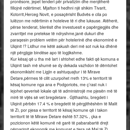
pronësore, jepet tenderi për privatizim dhe menjëherë
fillojnë ndërtimet. Mjafton ti hedhni një shikim Tivarit,
Kotorrit,Herceg Novit, e posaçërisht Budvës e cila po
lulëzon me ndërtimin e hoteleve të ri dhe luksuse. Atëherë,
përse tenderat, blerësit dhe investuesit e papërgjegjës dhe
zvarritjet me pretekse të ndryshme,janë dukuri dhe
paraqesin problem vetëm për hotelerinë dhe ekonominë e
Ulqinit !? Lidhur me këtë askush deri më sot nuk ka dhënë
një përgjigje bindëse apo të logjikshme.
Kur kësaj që u tha më lart i shtohet edhe fakti që komuna e
Ulqinit tash më shumë se dy dekada vazhdon të dëmtohet
ekonomikisht me Ligjin e ashtuquajtur i të Mirave
Detare,përmes të cilit uzurpohet rreth 13% e territorit të
kësaj komune nga ana e Podgoricës, me ç’rast nuk i
lejohet qeverisë lokale që të administrojë me pjesën më të
mirë të vijës së vet bregdetare . Gjithashtu, bregdeti i
Ulqinit përbën 17.4 % e bregdetit të përgjithëshëm të Malit
të Zi, por pjesa e territorit të kësaj komune që i takon
territorit të të Mirave Detare është 57.32% , çka e
pozicionon këtë komunë në garë të pabarabartë drejt
përparimit ekonomik,me komunat e tjera në Mal të Zi.