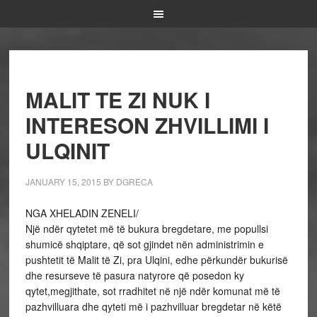
MALIT TE ZI NUK I
INTERESON ZHVILLIMI I
ULQINIT
JANUARY 15, 2015
BY
DGRECA
NGA XHELADIN ZENELI/
Një ndër qytetet më të bukura bregdetare, me popullsi
shumicë shqiptare, që sot gjindet nën administrimin e
pushtetit të Malit të Zi, pra Ulqini, edhe përkundër bukurisë
dhe resurseve të pasura natyrore që posedon ky
qytet,megjithate, sot rradhitet në një ndër komunat më të
pazhvilluara dhe qyteti më i pazhvilluar bregdetar në këtë