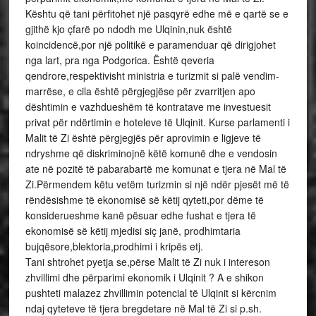
Kështu që tani përfitohet një pasqyrë edhe më e qartë se e
gjithë kjo çfarë po ndodh me Ulqinin,nuk është
koincidencë,por një politikë e paramenduar që dirigjohet
nga lart, pra nga Podgorica. Është qeveria
qendrore,respektivisht ministria e turizmit si palë vendim-
marrëse, e cila është përgjegjëse për zvarritjen apo
dështimin e vazhdueshëm të kontratave me investuesit
privat për ndërtimin e hoteleve të Ulqinit. Kurse parlamenti i
Malit të Zi është përgjegjës për aprovimin e ligjeve të
ndryshme që diskriminojnë këtë komunë dhe e vendosin
ate në pozitë të pabarabartë me komunat e tjera në Mal të
Zi.Përmendem këtu vetëm turizmin si një ndër pjesët më të
rëndësishme të ekonomisë së këtij qyteti,por dëme të
konsiderueshme kanë pësuar edhe fushat e tjera të
ekonomisë së këtij mjedisi siç janë, prodhimtaria
bujqësore,blektoria,prodhimi i kripës etj.
Tani shtrohet pyetja se,përse Malit të Zi nuk i intereson
zhvillimi dhe përparimi ekonomik i Ulqinit ? A e shikon
pushteti malazez zhvillimin potencial të Ulqinit si kërcnim
ndaj qyteteve të tjera bregdetare në Mal të Zi si p.sh.