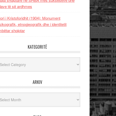
uaja shqiptare në SHBA mes sukseseve dhe
dave të së ardhmes
lori i Kristoforidhit (1904): Monument
sikografik, etnogjeografik dhe i identitetit
bëtar shqiptar
KATEGORITË
egoritë
ARKIV
iv