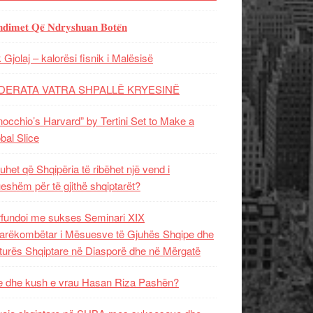
𝐝𝐢𝐦𝐞𝐭 𝐐𝐞̈ 𝐍𝐝𝐫𝐲𝐬𝐡𝐮𝐚𝐧 𝐁𝐨𝐭𝐞̈𝐧
 Gjolaj – kalorësi fisnik i Malësisë
DERATA VATRA SHPALLË KRYESINË
nocchio’s Harvard” by Tertini Set to Make a
bal Slice
uhet që Shqipëria të ribëhet një vend i
ueshëm për të gjithë shqiptarët?
fundoi me sukses Seminari XIX
rëkombëtar i Mësuesve të Gjuhës Shqipe dhe
turës Shqiptare në Diasporë dhe në Mërgatë
 dhe kush e vrau Hasan Riza Pashën?