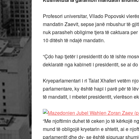
Profesori universitar, Vllado Popovski vlerës
mandatin Zaevit, sepse janë mbushur të gjit
nuk parasheh obligime tjera të caktuara per 
10 ditësh të ndajë mandatin.
“Çdo hap tjetër i presidentit do të ishte mos
deklaratë nga kabineti i presidentit, se ai d
Kryeparlamentari i ri Talat Xhaferi vetëm njo
parlamentare, ky është hapi i parë për të lë
të mandatit, i mbetet presidentit, vlerëson e
“Me njoftimin duhet të ceken jo të kërkojë ng
mund të obligojë kryetarin e shtetit, ai e njo
parlamentit dhe dy- se është siguruar shumica