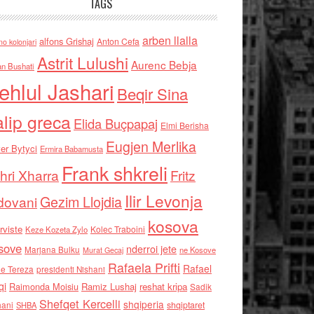
TAGS
arben llalla
alfons Grishaj
Anton Cefa
no kolonjari
Astrit Lulushi
Aurenc Bebja
an Bushati
ehlul Jashari
Beqir Sina
alip greca
Elida Buçpapaj
Elmi Berisha
Eugjen Merlika
er Bytyci
Ermira Babamusta
Frank shkreli
hri Xharra
Fritz
Ilir Levonja
Gezim Llojdia
dovani
kosova
rviste
Kolec Traboini
Keze Kozeta Zylo
sove
nderroi jete
Marjana Bulku
ne Kosove
Murat Gecaj
Rafaela Prifti
Rafael
e Tereza
presidenti Nishani
qi
Raimonda Moisiu
Ramiz Lushaj
reshat kripa
Sadik
Shefqet Kercelli
shqiperia
hani
shqiptaret
SHBA