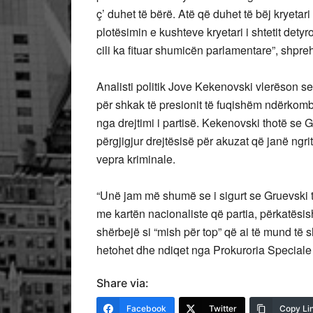
ç’ duhet të bërë. Atë që duhet të bëj kryetari
plotësimin e kushteve kryetari i shtetit detyr
cili ka fituar shumicën parlamentare”, shpr
Analisti politik Jove Kekenovski vlerëson
për shkak të presionit të fuqishëm ndërkom
nga drejtimi i partisë. Kekenovski thotë se 
përgjigjur drejtësisë për akuzat që janë ngrit
vepra kriminale.
“Unë jam më shumë se i sigurt se Gruevski 
me kartën nacionaliste që partia, përkatës
shërbejë si “mish për top” që ai të mund të s
hetohet dhe ndiqet nga Prokuroria Speciale
Share via:
Facebook
Twitter
Copy Li