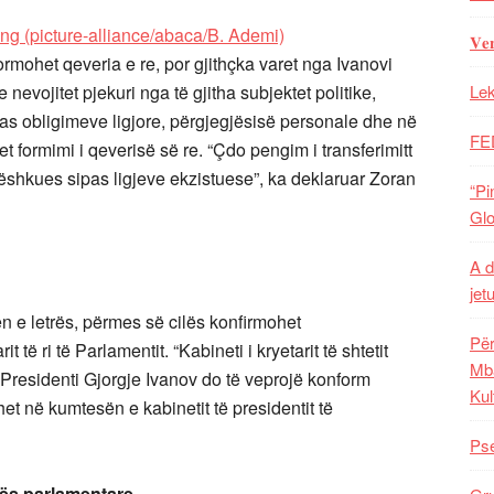
𝐕𝐞
ormohet qeveria e re, por gjithçka varet nga Ivanovi
evojitet pjekuri nga të gjitha subjektet politike,
Lek
ipas obligimeve ligjore, përgjegjësisë personale dhe në
FE
t formimi i qeverisë së re. “Çdo pengim i transferimitt
dëshkues sipas ligjeve ekzistuese”, ka deklaruar Zoran
“Pi
Glo
A d
jet
en e letrës, përmes së cilës konfirmohet
Për
të ri të Parlamentit. “Kabineti i kryetarit të shtetit
Mba
. Presidenti Gjorgje Ivanov do të veprojë konform
Kul
et në kumtesën e kabinetit të presidentit të
Pse
ës parlamentare