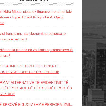
 Ndre Mjeda, sipas dy figurave monumentale
letrave shqipe, Ernest Koliqit dhe At Gjergj
hta
vjet tranzicion, nga ekonomia prodhuese te
nomia e përfitimit
dihmon krijimtaria në zbulimin e potencialeve të
ehura?
OF. AHMET QERIQI DHE EPOKA E
ZISTENCЁS DHE LUFTЁS PЁR LIRI!
RMAT ALTERNATIVE TË EVIDENTIMIT TË
RIFËS POSTARE NË HISTORINË E POSTËS
QIPTARE
Ë SPROVË E GUXIMSHME PERFORMIZMI…