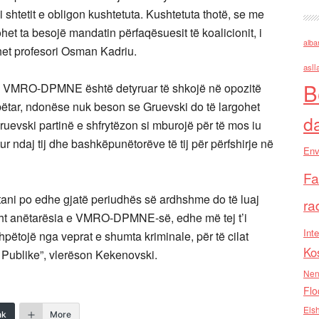
 i shtetit e obligon kushtetuta. Kushtetuta thotë, se me
ohet ta besojë mandatin përfaqësuesit të koalicionit, i
alba
ehet profesori Osman Kadriu.
asll
B
 se VMRO-DPMNE është detyruar të shkojë në opozitë
bëtar, ndonëse nuk beson se Gruevski do të largohet
d
Gruevski partinë e shfrytëzon si mburojë për të mos iu
ur ndaj tij dhe bashkëpunëtorëve të tij për përfshirje në
Env
Fa
tani po edhe gjatë periudhës së ardhshme do të luaj
ra
isht anëtarësia e VMRO-DPMNE-së, edhe më tej t’i
Inte
hpëtojë nga veprat e shumta kriminale, për të cilat
Ko
 Publike”, vlerëson Kekenovski.
Nen
Flo
Els
nk
More