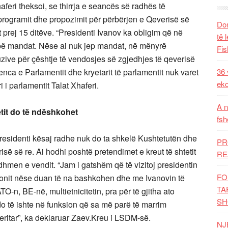
feri theksoi, se thirrja e seancës së radhës të
programit dhe propozimit për përbërjen e Qeverisë së
Dom
at prej 15 ditëve. “Presidenti Ivanov ka obligim që në
të 
 japë mandat. Nëse ai nuk jep mandat, në mënyrë
Fis
luzive për çështje të vendosjes së zgjedhjes të qeverisë
ca e Parlamentit dhe kryetarit të parlamentit nuk varet
36 
eko
i i parlamentit Talat Xhaferi.
A n
etit do të ndëshkohet
fsh
residenti kësaj radhe nuk do ta shkelë Kushtetutën dhe
PR
risë së re. Ai hodhi poshtë pretendimet e kreut të shtetit
RE
dhmen e vendit. “Jam i gatshëm që të vizitoj presidentin
FO
icionit nëse duan të na bashkohen dhe me Ivanovin të
TA
TO-n, BE-në, multietnicitetin, pra për të gjitha ato
SH
do të ishte në funksion që sa më parë të marrim
eritar”, ka deklaruar Zaev.Kreu i LSDM-së.
NJ