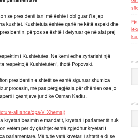
Gr
sfi
on se presidenti tani më është i obliguar t’ia jep
Fja
ha kushtet. Kushtetuta ështëe qartë në këtë aspekt dhe
lek
presidentin, përpos se është i detyruar që në afat prej
kom
respektim i Kushtetutës. Ne kemi edhe zyrtarisht një
o ta respektojë Kushtetutën”, thotë Popovski.
Kat
fton presidentin e shtetit se është siguruar shumica
vizur procesin, më pas përgjegjësia për dhënien ose jo
ksperti i çështjeve juridike Osman Kadiu .
Ark
a kryetari besimin e mandatit, kryetari i parlamentit nuk
fton vetëm për dy çështje: është zgjedhur kryetari i
 parlamentare. Më tutje vetë kryetari i shtetit e di se