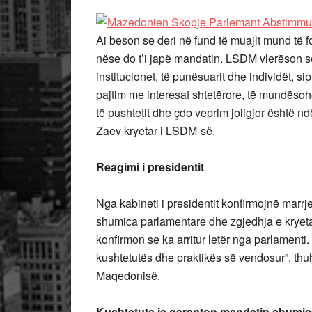
Ai beson se deri në fund të muajit mund të f
nëse do t’i japë mandatin. LSDM vlerëson se n
institucionet, të punësuarit dhe individët, s
pajtim me interesat shtetërore, të mundësohe
të pushtetit dhe çdo veprim joligjor është n
Zaev kryetar i LSDM-së.
Reagimi i presidentit
Nga kabineti i presidentit konfirmojnë marrj
shumica parlamentare dhe zgjedhja e kryetarit 
konfirmon se ka arritur letër nga parlamenti
kushtetutës dhe praktikës së vendosur”, thuh
Maqedonisë.
Kushtetuta ia garanton mandatin shumic