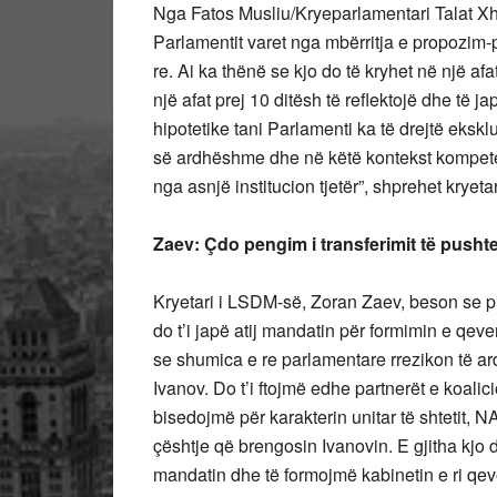
Nga Fatos Musliu/Kryeparlamentari Talat Xha
Parlamentit varet nga mbërritja e propozim-
re. Ai ka thënë se kjo do të kryhet në një af
një afat prej 10 ditësh të reflektojë dhe të
hipotetike tani Parlamenti ka të drejtë eksk
së ardhëshme dhe në këtë kontekst kompeten
nga asnjë institucion tjetër”, shprehet kryetar
Zaev: Çdo pengim i transferimit të pusht
Kryetari i LSDM-së, Zoran Zaev, beson se p
do t’i japë atij mandatin për formimin e qeve
se shumica e re parlamentare rrezikon të ar
Ivanov. Do t’i ftojmë edhe partnerët e koal
bisedojmë për karakterin unitar të shtetit, NA
çështje që brengosin Ivanovin. E gjitha kjo 
mandatin dhe të formojmë kabinetin e ri qev