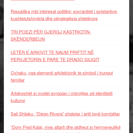
Republika mbi interesat politike: sovraniteti i qytetarëve,
kushtetutshmëria dhe përgjegjësia shtetërore
TRI POEZI PËR GJERGJ KASTRIOTIN-
SKËNDERBEUN
LETËR E ARKIVIT TE NAUM PRIFTIT NË
PERVJETORIN E PARE TE DRAGO SILIQIT
Oxhaku, nga elementi arkitektonik te simboli i trungut
familjar
Arbëreshët si model evropian i mbrojtjes së identitetit
kulturor
Sali Shijaku, “Diego Rivera” shqiptar i artit tonë kombëtar
“Dom Fred Kalaj, mes altarit dhe atdheut si hermeneutikë