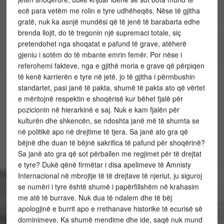
ecë para vetëm me rolin e tyre udhëheqës. Nëse të gjitha
gratë, nuk ka asnjë mundësi që të jenë të barabarta edhe
brenda llojit, do të tregonin një supremaci totale, siç
pretendohet nga shoqatat e pafund të grave, atëherë
gjeniu i sotëm do të mbante emrin femër. Por nëse i
referohemi fakteve, nga e gjithë moria e grave që përpiqen
të kenë karrierën e tyre në jetë, jo të gjitha i përmbushin
standartet, pasi janë të pakta, shumë të pakta ato që vërtet
e mëritojnë respektin e shoqërisë kur bëhet fjalë për
pozicionin në hierarkinë e saj. Nuk e kam fjalën për
kulturën dhe shkencën, se ndoshta janë më të shumta se
në politikë apo në drejtime të tjera. Sa janë ato gra që
bëjnë dhe duan të bëjnë sakrifica të pafund për shoqërinë?
Sa janë ato gra që sot përballen me regjimet për të drejtat
e tyre? Dukë qënë firmëtar i disa apelimeve të Amnisty
Internacional në mbrojtje të të drejtave të njeriut, ju siguroj
se numëri i tyre është shumë i papërfillshëm në krahasim
me atë të burrave. Nuk dua të ndalem dhe të bëj
apologjinë e burrit apo e rrethanave historike të ecurisë së
dominimeve. Ka shumë mendime dhe ide, saqë nuk mund