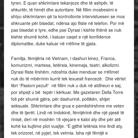
tyren. E quan shkrimtare tekanjoze dhe të ashpër, të
shkurtër, të himët dhe autoritare. Në fillim mosbesimi e
shtyu shkrimtaren që ta kontrollonte intervistuesen se mos
shkruante për bisedat, ndërsa ajo fliste në telefon. Por më
pas bisedat e tyre, edhe pse Dyrasi i kishte thënë se nuk
kishte shumë kohë, i kaluan caqet e një konfidence
diplomatike, duke kaluar në rrëfime të gjata.
Familja, fëmijëria në Vietnam, i dashuri kinez, Franca,
komunizmi, martesa, letërsia, kinemaja, teatri, alkolizmi.
Dyrasi fliste lirshëm, ndoshta duke menduar se rrëfimet
nuk do të mbërrinin kurrë tek lexuesit francezë. Dhe vërtet
libri “Pasioni pezull” në fillim nuk u duk në atdheun e saj,
por shpejt u bë tepër i kërkuar. Me gazetaren Della Torre
foli për shumë gjëra, për dashurinë, poltikën, shijet
seksuale. Shkrimtare dhe grua e pamëshirshme me veten
dhe të tjerët. Lindi në Indokinë, fëmijërinë dhe një pjesë të
rinisë, deri në moshën 18 vjeçare e kaloi aty dhe për atë
kohë ka kujtime plot vuajtje. “E gjithë letërsia ime lindi aty,
tek orizoret, në pyjet, tek vetmia. Isha një fëmijë e