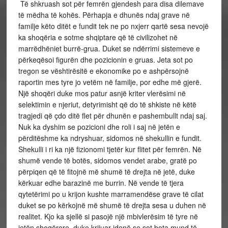
Të shkruash sot për femrën gjendesh para disa dilemave
të mëdha të kohës. Përhapja e dhunës ndaj grave në
familje këto ditët e fundit tek ne po nxjerr qartë sesa nevojë
ka shoqëria e sotme shqiptare që të civilizohet në
marrëdhëniet burrë-grua. Duket se ndërrimi sistemeve e
përkeqësoi figurën dhe pozicionin e gruas. Jeta sot po
tregon se vështirësitë e ekonomike po e ashpërsojnë
raportin mes tyre jo vetëm në familje, por edhe më gjerë.
Një shoqëri duke mos patur asnjë kriter vlerësimi në
selektimin e njeriut, detyrimisht që do të shkiste në këtë
tragjedi që çdo ditë flet për dhunën e pashembullt ndaj saj.
Nuk ka dyshim se pozicioni dhe roli i saj në jetën e
përditëshme ka ndryshuar, sidomos në shekullin e fundit.
Shekulli i ri ka një fizionomi tjetër kur flitet për femrën. Në
shumë vende të botës, sidomos vendet arabe, gratë po
përpiqen që të fitojnë më shumë të drejta në jetë, duke
kërkuar edhe barazinë me burrin. Në vende të tjera
qytetërimi po u krijon kushte marramendëse grave të cilat
duket se po kërkojnë më shumë të drejta sesa u duhen në
realitet. Kjo ka sjellë si pasojë një mbivlerësim të tyre në
jetën shoqërore, duke krijuar idenë se sot bota mund të