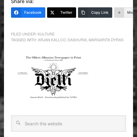
Share via:
Facebook
Twitter
Copy Link
More
FILED UNDER:
KULTURE
TAGGED WITH:
ARJAN KALLCO
,
DASHURIA
,
MARGARITA DYRAS