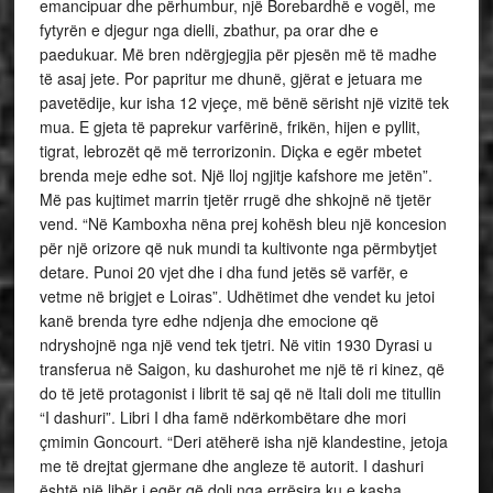
emancipuar dhe përhumbur, një Borebardhë e vogël, me
fytyrën e djegur nga dielli, zbathur, pa orar dhe e
paedukuar. Më bren ndërgjegjia për pjesën më të madhe
të asaj jete. Por papritur me dhunë, gjërat e jetuara me
pavetëdije, kur isha 12 vjeçe, më bënë sërisht një vizitë tek
mua. E gjeta të paprekur varfërinë, frikën, hijen e pyllit,
tigrat, lebrozët që më terrorizonin. Diçka e egër mbetet
brenda meje edhe sot. Një lloj ngjitje kafshore me jetën”.
Më pas kujtimet marrin tjetër rrugë dhe shkojnë në tjetër
vend. “Në Kamboxha nëna prej kohësh bleu një koncesion
për një orizore që nuk mundi ta kultivonte nga përmbytjet
detare. Punoi 20 vjet dhe i dha fund jetës së varfër, e
vetme në brigjet e Loiras”. Udhëtimet dhe vendet ku jetoi
kanë brenda tyre edhe ndjenja dhe emocione që
ndryshojnë nga një vend tek tjetri. Në vitin 1930 Dyrasi u
transferua në Saigon, ku dashurohet me një të ri kinez, që
do të jetë protagonist i librit të saj që në Itali doli me titullin
“I dashuri”. Libri I dha famë ndërkombëtare dhe mori
çmimin Goncourt. “Deri atëherë isha një klandestine, jetoja
me të drejtat gjermane dhe angleze të autorit. I dashuri
është një libër i egër që doli nga errësira ku e kasha