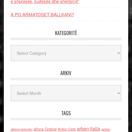
e shpresës, kujtesës dhe shërbimit”
A PO ARMATOSET BALLKANI?
KATEGORITË
Kategoritë
ARKIV
Arkiv
TAGS
arben llalla
alfons Grishaj
Anton Cefa
asllan
albano kolonjari