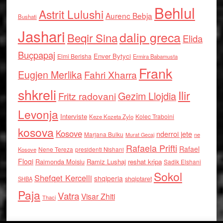
Behlul
Astrit Lulushi
Aurenc Bebja
Bushati
Jashari
dalip greca
Beqir Sina
Elida
Buçpapaj
Enver Bytyci
Elmi Berisha
Ermira Babamusta
Frank
Eugjen Merlika
Fahri Xharra
shkreli
Ilir
Gezim Llojdia
Fritz radovani
Levonja
Interviste
Kolec Traboini
Keze Kozeta Zylo
kosova
Kosove
nderroi jete
Marjana Bulku
ne
Murat Gecaj
Rafaela Prifti
Rafael
Nene Tereza
Kosove
presidenti Nishani
Floqi
Raimonda Moisiu
Ramiz Lushaj
reshat kripa
Sadik Elshani
Sokol
Shefqet Kercelli
shqiperia
shqiptaret
SHBA
Paja
Vatra
Visar Zhiti
Thaci