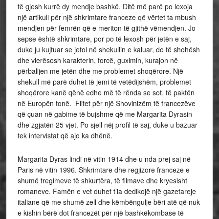
të gjesh kurrë dy mendje bashkë. Ditë më parë po lexoja
një artikull për një shkrimtare franceze që vërtet ta mbush
mendjen për femrën që e meriton të gjithë vëmendjen. Jo
sepse është shkrimtare, por po të lexosh për jetën e saj,
duke ju kujtuar se jetoi në shekullin e kaluar, do të shohësh
dhe vlerësosh karakterin, forcë, guximin, kurajon në
përballjen me jetën dhe me problemet shoqërore. Një
shekull më parë duhet të jemi të vetëdijshëm, problemet
shoqërore kanë qënë edhe më të rënda se sot, të paktën
në Europën tonë. Flitet për një Shovinizëm të francezëve
që çuan në gabime të bujshme që me Margarita Dyrasin
dhe zgjatën 25 vjet. Po sjell nëj profil të saj, duke u bazuar
tek intervistat që ajo ka dhënë.
Margarita Dyras lindi në vitin 1914 dhe u nda prej saj në
Paris në vitin 1996. Shkrimtare dhe regjizore franceze e
shumë tregimeve të shkurtëra, të filmave dhe kryesisht
romaneve. Famën e vet duhet t’ia dedikojë një gazetareje
italiane që me shumë zell dhe këmbëngulje bëri atë që nuk
e kishin bërë dot francezët për një bashkëkombase të