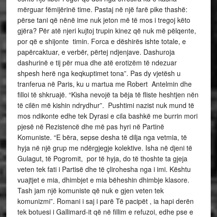
mërguar fëmijërinë time. Pastaj në një farë pike thashë:
përse tani që nënë ime nuk jeton më të mos i tregoj këto
gjëra? Për atë njeri kujtoj trupin kinez që nuk më pëlqente,
por që e shijonte timin. Forca e dëshirës ishte totale, e
papërcaktuar, e verbër, përtej ndjenjave. Dashuroja
dashurinë e tij për mua dhe atë erotizëm të ndezuar
shpesh herë nga keqkuptimet tona”. Pas dy vjetësh u
tranferua në Paris, ku u martua me Robert Antelmin dhe
filloi të shkruajë. “Kisha nevojë ta bëja të fliste heshtjen nën
të cilën më kishin ndrydhur”. Pushtimi nazist nuk mund të
mos ndikonte edhe tek Dyrasi e cila bashkë me burrin mori
pjesë në Rezistencë dhe më pas hyri në Partinë
Komuniste. “E bëra, sepse desha të dilja nga vetmia, të
hyja në një grup me ndërgjegje kolektive. Isha në djeni të
Gulagut, të Pogromit, por të hyja, do të thoshte ta gjeja
veten tek fati i Partisë dhe të çlirohesha nga i imi. Kështu
vuajtjet e mia, dhimbjet e mia bëheshin dhimbje klasore.
Tash jam një komuniste që nuk e gjen veten tek
komunizmi”. Romani i saj i parë Të pacipët , ia hapi derën
tek botuesi i Gallimard-it që në fillim e refuzoi, edhe pse e