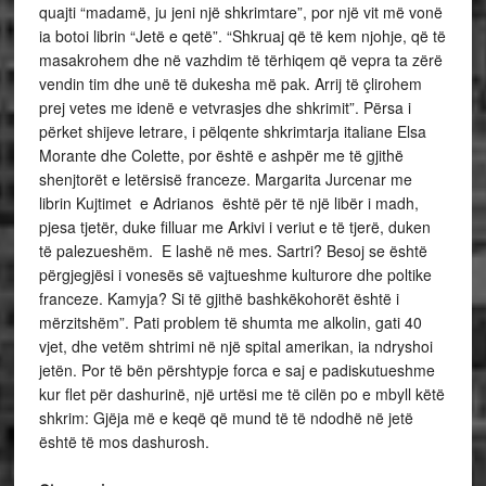
quajti “madamë, ju jeni një shkrimtare”, por një vit më vonë
ia botoi librin “Jetë e qetë”. “Shkruaj që të kem njohje, që të
masakrohem dhe në vazhdim të tërhiqem që vepra ta zërë
vendin tim dhe unë të dukesha më pak. Arrij të çlirohem
prej vetes me idenë e vetvrasjes dhe shkrimit”. Përsa i
përket shijeve letrare, i pëlqente shkrimtarja italiane Elsa
Morante dhe Colette, por është e ashpër me të gjithë
shenjtorët e letërsisë franceze. Margarita Jurcenar me
librin Kujtimet e Adrianos është për të një libër i madh,
pjesa tjetër, duke filluar me Arkivi i veriut e të tjerë, duken
të palezueshëm. E lashë në mes. Sartri? Besoj se është
përgjegjësi i vonesës së vajtueshme kulturore dhe poltike
franceze. Kamyja? Si të gjithë bashkëkohorët është i
mërzitshëm”. Pati problem të shumta me alkolin, gati 40
vjet, dhe vetëm shtrimi në një spital amerikan, ia ndryshoi
jetën. Por të bën përshtypje forca e saj e padiskutueshme
kur flet për dashurinë, një urtësi me të cilën po e mbyll këtë
shkrim: Gjëja më e keqë që mund të të ndodhë në jetë
është të mos dashurosh.