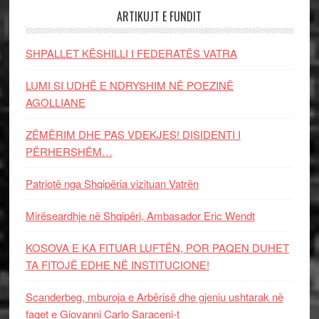
ARTIKUJT E FUNDIT
SHPALLET KËSHILLI I FEDERATËS VATRA
LUMI SI UDHË E NDRYSHIM NË POEZINË
AGOLLIANE
ZËMËRIM DHE PAS VDEKJES! DISIDENTI I
PËRHERSHËM…
Patriotë nga Shqipëria vizituan Vatrën
Mirëseardhje në Shqipëri, Ambasador Eric Wendt
KOSOVA E KA FITUAR LUFTËN, POR PAQEN DUHET
TA FITOJË EDHE NË INSTITUCIONE!
Scanderbeg, mburoja e Arbërisë dhe gjeniu ushtarak në
faqet e Giovanni Carlo Saraceni-t