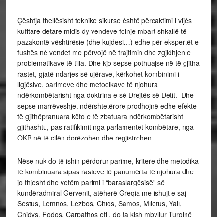
Çështja thellësisht teknike sikurse është përcaktimi i vijës
kufitare detare midis dy vendeve fqinje mbart shkallë të
pazakontë vështirësie (dhe kujdesi…) edhe për ekspertët e
fushës në vendet me përvojë në trajtimin dhe zgjidhjen e
problematikave të tilla. Dhe kjo sepse pothuajse në të gjitha
rastet, gjatë ndarjes së ujërave, kërkohet kombinimi i
ligjësive, parimeve dhe metodikave të njohura
ndërkombëtarisht nga doktrina e së Drejtës së Detit. Dhe
sepse marrëveshjet ndërshtetërore prodhojnë edhe efekte
të gjithëpranuara këto e të zbatuara ndërkombëtarisht
gjithashtu, pas ratifikimit nga parlamentet kombëtare, nga
OKB në të cilën dorëzohen dhe regjistrohen.
Nëse nuk do të ishin përdorur parime, kritere dhe metodika
të kombinuara sipas rasteve të panumërta të njohura dhe
jo thjesht dhe vetëm parimi i “baraslargësisë” së
kundëradmiral Gervenit, atëherë Greqia me ishujt e saj
Sestus, Lemnos, Lezbos, Chios, Samos, Miletus, Yali,
Cnidys, Rodos, Carpathos etj., do ta kish mbyllur Turqinë