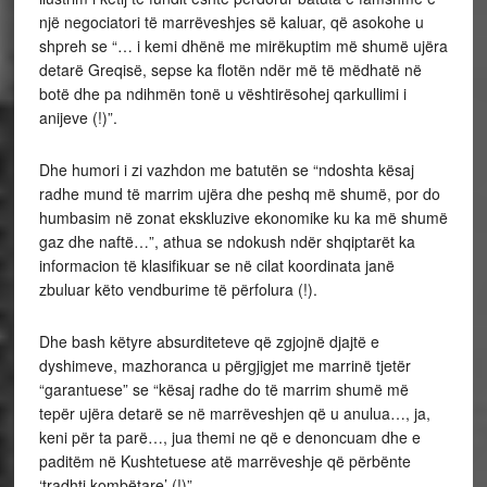
një negociatori të marrëveshjes së kaluar, që asokohe u
shpreh se “… i kemi dhënë me mirëkuptim më shumë ujëra
detarë Greqisë, sepse ka flotën ndër më të mëdhatë në
botë dhe pa ndihmën tonë u vështirësohej qarkullimi i
anijeve (!)”.
Dhe humori i zi vazhdon me batutën se “ndoshta kësaj
radhe mund të marrim ujëra dhe peshq më shumë, por do
humbasim në zonat ekskluzive ekonomike ku ka më shumë
gaz dhe naftë…”, athua se ndokush ndër shqiptarët ka
informacion të klasifikuar se në cilat koordinata janë
zbuluar këto vendburime të përfolura (!).
Dhe bash këtyre absurditeteve që zgjojnë djajtë e
dyshimeve, mazhoranca u përgjigjet me marrinë tjetër
“garantuese” se “kësaj radhe do të marrim shumë më
tepër ujëra detarë se në marrëveshjen që u anulua…, ja,
keni për ta parë…, jua themi ne që e denoncuam dhe e
paditëm në Kushtetuese atë marrëveshje që përbënte
‘tradhti kombëtare’ (!)”.