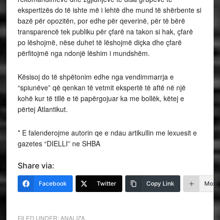
ekspertizës do të ishte më i lehtë dhe mund të shërbente si
bazë për opozitën, por edhe për qeverinë, për të bërë
transparencë tek publiku për çfarë na takon si hak, çfarë
po lëshojmë, nëse duhet të lëshojmë diçka dhe çfarë
përfitojmë nga ndonjë lëshim i mundshëm.
Kësisoj do të shpëtonim edhe nga vendimmarrja e
“spiunëve” që qenkan të vetmit ekspertë të aftë në një
kohë kur të tillë e të papërgojuar ka me bollëk, këtej e
përtej Atlantikut.
* E falenderojme autorin qe e ndau artikullin me lexuesit e
gazetes “DIELLI” ne SHBA
Share via:
Facebook
Twitter
Copy Link
More
FILED UNDER:
ANALIZA