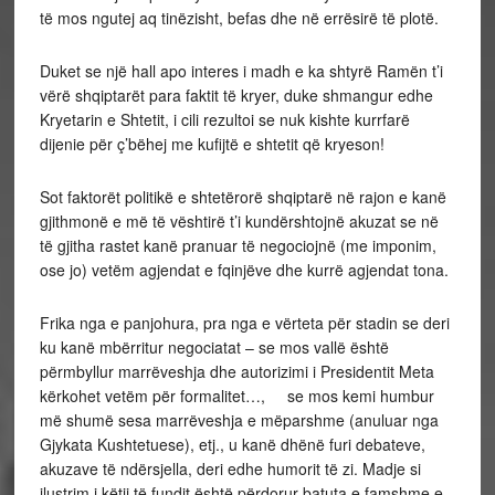
të mos ngutej aq tinëzisht, befas dhe në errësirë të plotë.
Duket se një hall apo interes i madh e ka shtyrë Ramën t’i
vërë shqiptarët para faktit të kryer, duke shmangur edhe
Kryetarin e Shtetit, i cili rezultoi se nuk kishte kurrfarë
dijenie për ç’bëhej me kufijtë e shtetit që kryeson!
Sot faktorët politikë e shtetërorë shqiptarë në rajon e kanë
gjithmonë e më të vështirë t’i kundërshtojnë akuzat se në
të gjitha rastet kanë pranuar të negociojnë (me imponim,
ose jo) vetëm agjendat e fqinjëve dhe kurrë agjendat tona.
Frika nga e panjohura, pra nga e vërteta për stadin se deri
ku kanë mbërritur negociatat – se mos vallë është
përmbyllur marrëveshja dhe autorizimi i Presidentit Meta
kërkohet vetëm për formalitet…, se mos kemi humbur
më shumë sesa marrëveshja e mëparshme (anuluar nga
Gjykata Kushtetuese), etj., u kanë dhënë furi debateve,
akuzave të ndërsjella, deri edhe humorit të zi. Madje si
ilustrim i këtij të fundit është përdorur batuta e famshme e