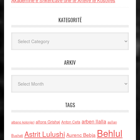
Akademinë e Shkencave dhe të Arteve të Kosovës
KATEGORITË
Kategoritë
ARKIV
Arkiv
TAGS
arben llalla
alfons Grishaj
Anton Cefa
asllan
albano kolonjari
Behlul
Astrit Lulushi
Aurenc Bebja
Bushati