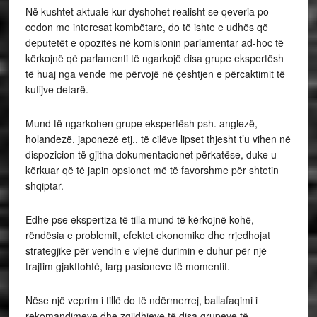
Në kushtet aktuale kur dyshohet realisht se qeveria po
cedon me interesat kombëtare, do të ishte e udhës që
deputetët e opozitës në komisionin parlamentar ad-hoc të
kërkojnë që parlamenti të ngarkojë disa grupe ekspertësh
të huaj nga vende me përvojë në çështjen e përcaktimit të
kufijve detarë.
Mund të ngarkohen grupe ekspertësh psh. anglezë,
holandezë, japonezë etj., të cilëve lipset thjesht t’u vihen në
dispozicion të gjitha dokumentacionet përkatëse, duke u
kërkuar që të japin opsionet më të favorshme për shtetin
shqiptar.
Edhe pse ekspertiza të tilla mund të kërkojnë kohë,
rëndësia e problemit, efektet ekonomike dhe rrjedhojat
strategjike për vendin e vlejnë durimin e duhur për një
trajtim gjakftohtë, larg pasioneve të momentit.
Nëse një veprim i tillë do të ndërmerrej, ballafaqimi i
rekomandimeve dhe zgjidhjeve të disa grupeve të