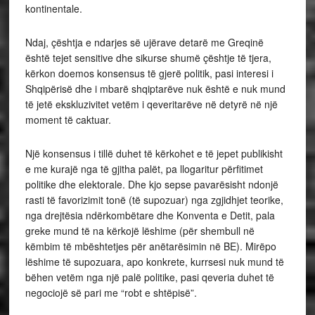
kontinentale.
Ndaj, çështja e ndarjes së ujërave detarë me Greqinë
është tejet sensitive dhe sikurse shumë çështje të tjera,
kërkon doemos konsensus të gjerë politik, pasi interesi i
Shqipërisë dhe i mbarë shqiptarëve nuk është e nuk mund
të jetë ekskluzivitet vetëm i qeveritarëve në detyrë në një
moment të caktuar.
Një konsensus i tillë duhet të kërkohet e të jepet publikisht
e me kurajë nga të gjitha palët, pa llogaritur përfitimet
politike dhe elektorale. Dhe kjo sepse pavarësisht ndonjë
rasti të favorizimit tonë (të supozuar) nga zgjidhjet teorike,
nga drejtësia ndërkombëtare dhe Konventa e Detit, pala
greke mund të na kërkojë lëshime (për shembull në
këmbim të mbështetjes për anëtarësimin në BE). Mirëpo
lëshime të supozuara, apo konkrete, kurrsesi nuk mund të
bëhen vetëm nga një palë politike, pasi qeveria duhet të
negociojë së pari me “robt e shtëpisë”.