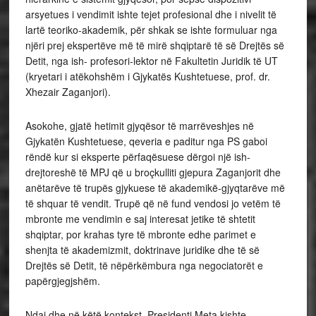
arsyetues i vendimit ishte tejet profesional dhe i nivelit të
lartë teoriko-akademik, për shkak se ishte formuluar nga
njëri prej ekspertëve më të mirë shqiptarë të së Drejtës së
Detit, nga ish- profesori-lektor në Fakultetin Juridik të UT
(kryetari i atëkohshëm i Gjykatës Kushtetuese, prof. dr.
Xhezair Zaganjori).
Asokohe, gjatë hetimit gjyqësor të marrëveshjes në
Gjykatën Kushtetuese, qeveria e paditur nga PS gaboi
rëndë kur si eksperte përfaqësuese dërgoi një ish-
drejtoreshë të MPJ që u broçkulliti gjepura Zaganjorit dhe
anëtarëve të trupës gjykuese të akademikë-gjyqtarëve më
të shquar të vendit. Trupë që në fund vendosi jo vetëm të
mbronte me vendimin e saj interesat jetike të shtetit
shqiptar, por krahas tyre të mbronte edhe parimet e
shenjta të akademizmit, doktrinave juridike dhe të së
Drejtës së Detit, të nëpërkëmbura nga negociatorët e
papërgjegjshëm.
Ndaj dhe në këtë kontekst, Presidenti Meta kishte