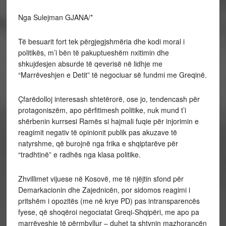
Nga Sulejman GJANA/*
Të besuarit fort tek përgjegjshmëria dhe kodi moral i
politikës, m’i bën të pakuptueshëm nxitimin dhe
shkujdesjen absurde të qeverisë në lidhje me
“Marrëveshjen e Detit” të negociuar së fundmi me Greqinë.
Çfarëdolloj interesash shtetërorë, ose jo, tendencash për
protagoniszëm, apo përfitimesh politike, nuk mund t’i
shërbenin kurrsesi Ramës si hajmali fuqie për injorimin e
reagimit negativ të opinionit publik pas akuzave të
natyrshme, që burojnë nga frika e shqiptarëve për
“tradhtinë” e radhës nga klasa politike.
Zhvillimet vijuese në Kosovë, me të njëjtin sfond për
Demarkacionin dhe Zajednicën, por sidomos reagimi i
pritshëm i opozitës (me në krye PD) pas intransparencës
fyese, që shoqëroi negociatat Greqi-Shqipëri, me apo pa
marrëveshje të përmbyllur – duhet ta shtynin mazhorancën