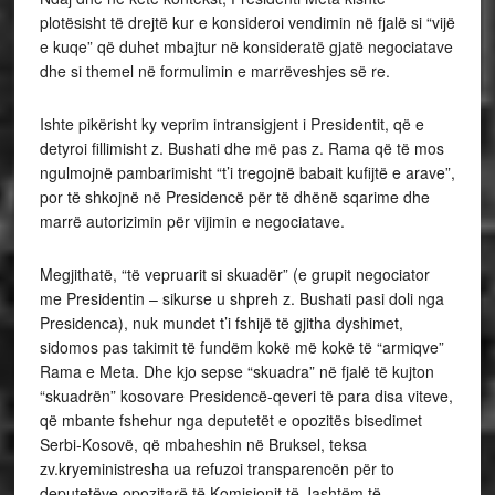
plotësisht të drejtë kur e konsideroi vendimin në fjalë si “vijë
e kuqe” që duhet mbajtur në konsideratë gjatë negociatave
dhe si themel në formulimin e marrëveshjes së re.
Ishte pikërisht ky veprim intransigjent i Presidentit, që e
detyroi fillimisht z. Bushati dhe më pas z. Rama që të mos
ngulmojnë pambarimisht “t’i tregojnë babait kufijtë e arave”,
por të shkojnë në Presidencë për të dhënë sqarime dhe
marrë autorizimin për vijimin e negociatave.
Megjithatë, “të vepruarit si skuadër” (e grupit negociator
me Presidentin – sikurse u shpreh z. Bushati pasi doli nga
Presidenca), nuk mundet t’i fshijë të gjitha dyshimet,
sidomos pas takimit të fundëm kokë më kokë të “armiqve”
Rama e Meta. Dhe kjo sepse “skuadra” në fjalë të kujton
“skuadrën” kosovare Presidencë-qeveri të para disa viteve,
që mbante fshehur nga deputetët e opozitës bisedimet
Serbi-Kosovë, që mbaheshin në Bruksel, teksa
zv.kryeministresha ua refuzoi transparencën për to
deputetëve opozitarë të Komisionit të Jashtëm të