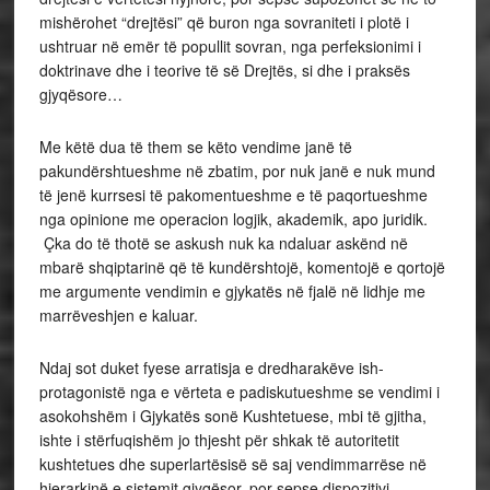
mishërohet “drejtësi” që buron nga sovraniteti i plotë i
ushtruar në emër të popullit sovran, nga perfeksionimi i
doktrinave dhe i teorive të së Drejtës, si dhe i praksës
gjyqësore…
Me këtë dua të them se këto vendime janë të
pakundërshtueshme në zbatim, por nuk janë e nuk mund
të jenë kurrsesi të pakomentueshme e të paqortueshme
nga opinione me operacion logjik, akademik, apo juridik.
Çka do të thotë se askush nuk ka ndaluar askënd në
mbarë shqiptarinë që të kundërshtojë, komentojë e qortojë
me argumente vendimin e gjykatës në fjalë në lidhje me
marrëveshjen e kaluar.
Ndaj sot duket fyese arratisja e dredharakëve ish-
protagonistë nga e vërteta e padiskutueshme se vendimi i
asokohshëm i Gjykatës sonë Kushtetuese, mbi të gjitha,
ishte i stërfuqishëm jo thjesht për shkak të autoritetit
kushtetues dhe superlartësisë së saj vendimmarrëse në
hierarkinë e sistemit gjyqësor, por sepse dispozitivi