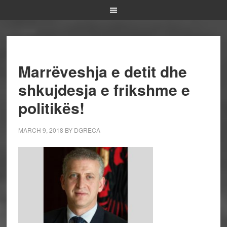
Marrëveshja e detit dhe
shkujdesja e frikshme e
politikës!
MARCH 9, 2018
BY
DGRECA