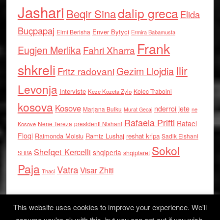
Jashari
dalip greca
Beqir Sina
Elida
Buçpapaj
Enver Bytyci
Elmi Berisha
Ermira Babamusta
Frank
Eugjen Merlika
Fahri Xharra
shkreli
Ilir
Gezim Llojdia
Fritz radovani
Levonja
Interviste
Kolec Traboini
Keze Kozeta Zylo
kosova
Kosove
nderroi jete
Marjana Bulku
ne
Murat Gecaj
Rafaela Prifti
Rafael
Nene Tereza
Kosove
presidenti Nishani
Floqi
Raimonda Moisiu
Ramiz Lushaj
reshat kripa
Sadik Elshani
Sokol
Shefqet Kercelli
shqiperia
shqiptaret
SHBA
Paja
Vatra
Visar Zhiti
Thaci
This website uses cookies to improve your experience. We'll
assume you're ok with this, but you can opt-out if you wish.