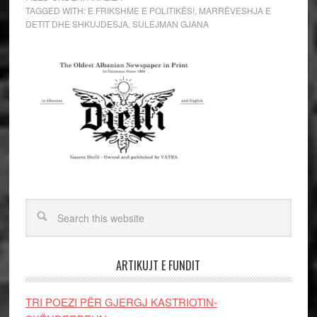
TAGGED WITH:
E FRIKSHME E POLITIKËS!
,
MARRËVESHJA E
DETIT DHE SHKUJDESJA
,
SULEJMAN GJANA
ARTIKUJT E FUNDIT
TRI POEZI PËR GJERGJ KASTRIOTIN-