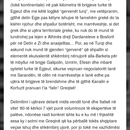
(tokë kontinentale) në pak kilometra të brigjeve turke të
Egjeut dhe me këtë logjikë “gervenët turq”, me vetëpranim,
gjithë detin Egje pas këtyre ishujve të famshëm grekë do ta
kishin njohur dhe shpallur botërisht, me marrëveshje, si det
grek dhe si ujëra territoriale greke, ku nuk do të mund të
lundrohej pa lejen e Athinës drejt Dardaneleve e Bosforit
për në Detin e Zi dhe anasjelltas… Por, as në Turqi dhe
askund nuk mund të gjenden “gervenë” që shpallin si
elementë ekuivalentë shkëmbinj nënujorë alla-Barketa për
të mbyllur në brigje Galipolin, Izmirin, Efesin dhe mbarë
qytetet turke të Egjeut, sikurse vepruan negociatorët tanë
me Sarandën, të cilën në marrëveshje e lanë edhe pa
ujëra të brigjeve të brendshme dhe të gjithë Kanalin e
Korfuzit pranuan t’ia “falin” Greqisë!
Delimitimi i ujërave detarë midis vendit tonë dhe Italisë në
vitet ‘80-të kërkoi 7 vjet punë voluminoze të ekspertëve të
palëve, ndonëse rasti konkret ishte ku e ku më i thjeshtë
sesa ky i sotmi me Greqinë që ka përballë tokës shqiptare
veçse ishuj dhe shkëmbinj ujorë, por jo tokë me vazhdimësi