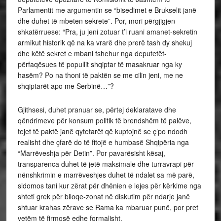
Parlamentit me argumentin se “bisedimet e Brukselit janë
dhe duhet të mbeten sekrete”. Por, mori përgjigjen
shkatërruese: “Pra, ju jeni zotuar t’i ruani amanet-sekretin
armikut historik që na ka vrarë dhe prerë tash dy shekuj
dhe këtë sekret e mbani fshehur nga deputetët-
përfaqësues të popullit shqiptar të masakruar nga ky
hasëm? Po na thoni të paktën se me cilin jeni, me ne
shqiptarët apo me Serbinë…”?
Gjithsesi, duhet pranuar se, përtej deklaratave dhe
qëndrimeve për konsum politik të brendshëm të palëve,
tejet të paktë janë qytetarët që kuptojnë se ç’po ndodh
realisht dhe çfarë do të fitojë e humbasë Shqipëria nga
“Marrëveshja për Detin”. Por pavarësisht kësaj,
transparenca duhet të jetë maksimale dhe turravrapi për
nënshkrimin e marrëveshjes duhet të ndalet sa më parë,
sidomos tani kur zërat për dhënien e lejes për kërkime nga
shteti grek për blloqe-zonat në diskutim për ndarje janë
shtuar krahas zërave se Rama ka mbaruar punë, por pret
vetëm të firmosë edhe formalisht.