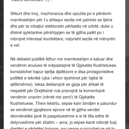
Shkurt dhe troç, mazhoranca dhe opozita po e përdorin
marrëveshjen për t’u shfaqur secila më patriote se tjetra
dhe për ta mbajtur elektoratin përkatës në orbitë, duke u
dhënë qytetarëve përshtypjen se të gjitha palët po i
mbrojnë interesat kombëtare, natyrisht secila në mënyrën
e vet.
Në debatet publikë lidhur me marrëveshjen e kaluar dhe
vendimin anulues të mëpastajmë të Gjykatës Kushtetuese,
konstatohet hapur sjellja djallëzore e disa protagonistëve
politikë e teknikë (çka i shton dyshimet për fajësi të
qëllimshme), teksa deklarojnë se gjoja për shkak të
respektit për Drejtësinë nuk pranojnë ta komentojnë
vendimin unanim (nëntë me zero!) të Gjykatës
Kushtetuese. Them kështu, sepse kam bindjen e patundur
se vendimet gjyqësore eprore në të gjitha vendet
demokratike janë të paapelueshme e si të tilla edhe të
detyrueshme për zbatim – ama, jo sepse kanë ndonjë fuqi,
drejtësi e vërtetësi hyjnore, por sepse supozohet se në to