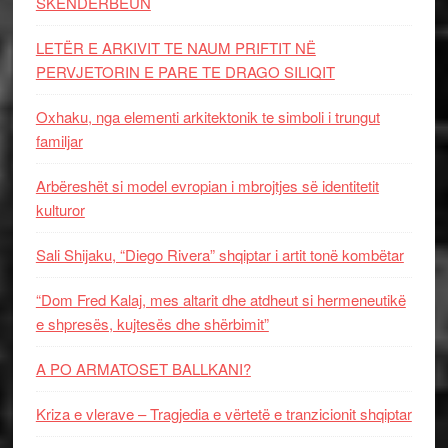
SKËNDERBEUN
LETËR E ARKIVIT TE NAUM PRIFTIT NË
PERVJETORIN E PARE TE DRAGO SILIQIT
Oxhaku, nga elementi arkitektonik te simboli i trungut
familjar
Arbëreshët si model evropian i mbrojtjes së identitetit
kulturor
Sali Shijaku, “Diego Rivera” shqiptar i artit tonë kombëtar
“Dom Fred Kalaj, mes altarit dhe atdheut si hermeneutikë
e shpresës, kujtesës dhe shërbimit”
A PO ARMATOSET BALLKANI?
Kriza e vlerave – Tragjedia e vërtetë e tranzicionit shqiptar