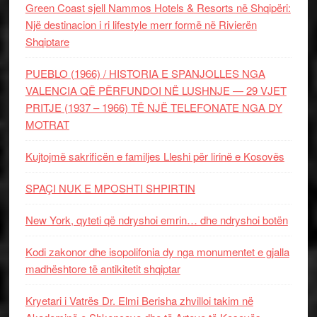
Green Coast sjell Nammos Hotels & Resorts në Shqipëri:
Një destinacion i ri lifestyle merr formë në Rivierën
Shqiptare
PUEBLO (1966) / HISTORIA E SPANJOLLES NGA
VALENCIA QË PËRFUNDOI NË LUSHNJE — 29 VJET
PRITJE (1937 – 1966) TË NJË TELEFONATE NGA DY
MOTRAT
Kujtojmë sakrificën e familjes Lleshi për lirinë e Kosovës
SPAÇI NUK E MPOSHTI SHPIRTIN
New York, qyteti që ndryshoi emrin… dhe ndryshoi botën
Kodi zakonor dhe isopolifonia dy nga monumentet e gjalla
madhështore të antikitetit shqiptar
Kryetari i Vatrës Dr. Elmi Berisha zhvilloi takim në