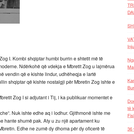
TR
DA
SH
VAT
Inj
 Zog I. Kombi shqiptar humbi burrin e shtetit më të
Nga
 moderne. Ndërkohë që vdekja e Mbretit Zog u lajmërua
Mal
ë vendin që e kishte lindur, udhëheqja e lartë
Kar
lin shqiptar që kishte nostalgji për Mbretin Zog ishte e
Bur
tit Zog I si adjutant i Tij, i ka publikuar momentet e
Dom
të 
oche”. Nuk ishte edhe aq i lodhur. Gjithmonë ishte me
Fis
he hante shumë pak. Aty u zu një apartament ku
Mbretin. Edhe ne zumë dy dhoma për dy oficerë të
36 