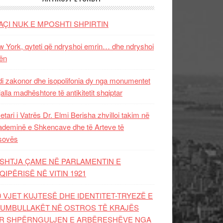
AÇI NUK E MPOSHTI SHPIRTIN
 York, qyteti që ndryshoi emrin… dhe ndryshoi
ën
i zakonor dhe isopolifonia dy nga monumentet
jalla madhështore të antikitetit shqiptar
etari i Vatrës Dr. Elmi Berisha zhvilloi takim në
deminë e Shkencave dhe të Arteve të
sovës
SHTJA ÇAME NË PARLAMENTIN E
QIPËRISË NË VITIN 1921
0 VJET KUJTESË DHE IDENTITET-TRYEZË E
UMBULLAKËT NË OSTROS TË KRAJËS
R SHPËRNGULJEN E ARBËRESHËVE NGA