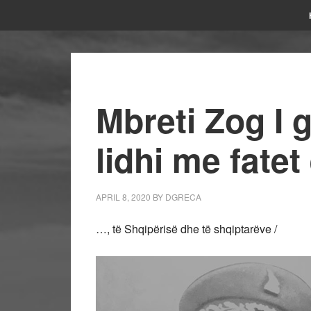
Mbreti Zog I gj
lidhi me fatet
APRIL 8, 2020
BY
DGRECA
…, të Shqipërisë dhe të shqiptarëve /