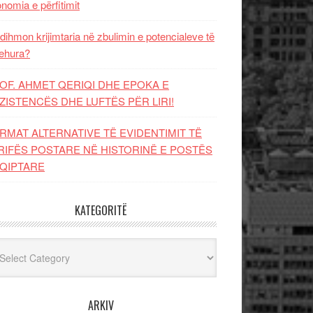
nomia e përfitimit
dihmon krijimtaria në zbulimin e potencialeve të
ehura?
OF. AHMET QERIQI DHE EPOKA E
ZISTENCЁS DHE LUFTЁS PЁR LIRI!
RMAT ALTERNATIVE TË EVIDENTIMIT TË
RIFËS POSTARE NË HISTORINË E POSTËS
QIPTARE
KATEGORITË
egoritë
ARKIV