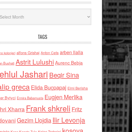
iv
TAGS
arben llalla
alfons Grishaj
Anton Cefa
no kolonjari
Astrit Lulushi
Aurenc Bebja
an Bushati
ehlul Jashari
Beqir Sina
alip greca
Elida Buçpapaj
Elmi Berisha
Eugjen Merlika
er Bytyci
Ermira Babamusta
Frank shkreli
hri Xharra
Fritz
Ilir Levonja
Gezim Llojdia
dovani
kosova
rviste
Kolec Traboini
Keze Kozeta Zylo