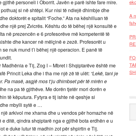
 gjithë personeli i Oborrit. Javën e parë ishte fare mire.
eko
 pothuaj si në shtëpi. Kur nisi të ndiejë dhimbje dhe
A n
he doktorët e spitalit “Foche.” Ata na këshilluan të
fsh
dhe një prej Zvicrës. Kështu do të bëhej një konsultë e
lta në prezencën e 6 profesorëve më kompetentë të
PR
 kishte dhe kancer në mëlçinë e zezë. Profesorët u
RE
 se nuk mund t’i bëhej një operacion. E panë të
undit.
FO
TA
ur Madhënia e Tij, Zog I – Mbret i Shqiptarëve është me
SH
fë Princit Leka dhe i tha me një zë të ulët:
“Lekë, tani je
ar. Pa masë, asgjë mos t’ju dhimbset për të mirën e
dhe na pa të gjithëve. Me dorën tjetër mori dorën e
in të këputura. Fytyra e tij ishte në qeshje si
 dhe mbylli sytë e …
Kat
u në një arkivol me xhama dhe u vendos për homazhe në
ë e ditë, qindra shqiptarë nga e gjithë bota erdhën e u
ot e duke lutur të madhin zot për shpirtin e Tij.