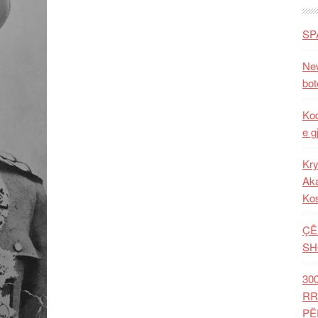
SP
New
bot
Kod
e g
Kry
Aka
Ko
ÇË
SH
30
RR
PË