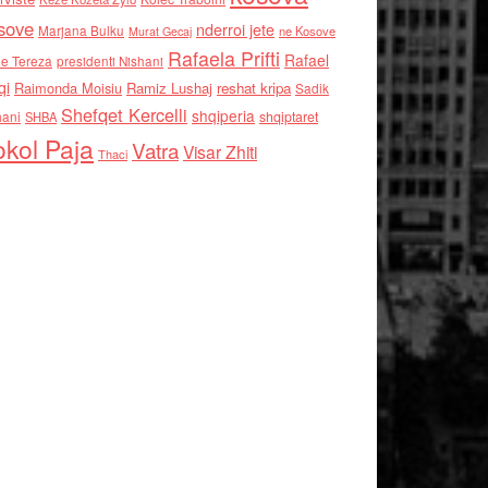
sove
nderroi jete
Marjana Bulku
ne Kosove
Murat Gecaj
Rafaela Prifti
Rafael
e Tereza
presidenti Nishani
qi
Raimonda Moisiu
Ramiz Lushaj
reshat kripa
Sadik
Shefqet Kercelli
shqiperia
hani
shqiptaret
SHBA
kol Paja
Vatra
Visar Zhiti
Thaci