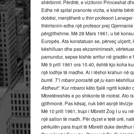
shërbimit. Përditë, e vizitonin Princeshat dhe
Edhe në spital pranonte vizita, e kishte bërë
dobësi, menjëherë u thirr profesori Leneger d
thërrisnim edhe një profesor prej Gjermanie 
përgjithshme. Më 28 Mars 1961, u bë konsu
Europës. Ata konstatuan se, përveç ulçerit,
këshilluan dhe pas ekzaminimesh, vërtetuan
pamundur, sepse kishte arritur në gradën e f
Më 9 prill 1961 ora 15.40, është kjo koha k
një lodhje të madhe. Ai i lëshoi krahun në qa
burrë. T’i mbani porositë që ju kam këshillu
Atdheut”.
Kur mbaroi këto fjalë ngriti kokën 
Mbretëreshës e po shikonte të motrat. Ato ish
gjithmonë. Pas kësaj, nuk bëri asnjë lëvizje
Më 10 prill 1961, trupi i Mbretit Zog I u v
një sallon të madh. Për dyzet e tetë orë, nat
përkulën para trupit të Mbretit duke derdhur l