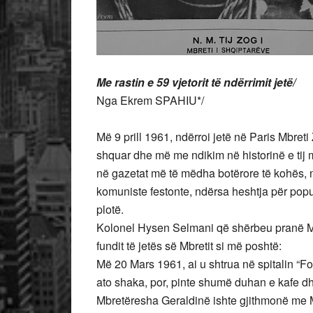
Me rastin e 59 vjetorit të ndërrimit jetë/
Nga Ekrem SPAHIU*/
Më 9 prill 1961, ndërroi jetë në Paris Mbreti
shquar dhe më me ndikim në historinë e tij
në gazetat më të mëdha botërore të kohës, n
komuniste festonte, ndërsa heshtja për popul
plotë.
Kolonel Hysen Selmani që shërbeu pranë Mbre
fundit të jetës së Mbretit si më poshtë:
Më 20 Mars 1961, ai u shtrua në spitalin “F
ato shaka, por, pinte shumë duhan e kafe d
Mbretëresha Geraldinë ishte gjithmonë me 