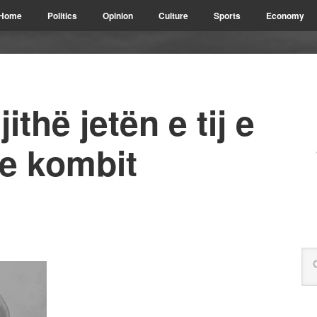
Home
Politics
Opinion
Culture
Sports
Economy
ithë jetën e tij e
 e kombit