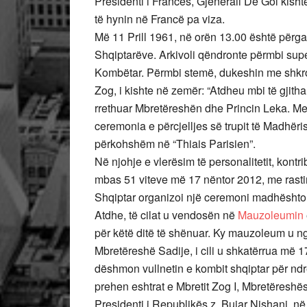
Presidenti i Francës, Gjenerali De Gol kisht
të hynin në Francë pa viza.
Më 11 Prill 1961, në orën 13.00 është përgat
Shqiptarëve. Arkivoli qëndronte përmbi sup
Kombëtar. Përmbi stemë, dukeshin me shkronj
Zog, i kishte në zemër: “Atdheu mbi të gjitha
rrethuar Mbretëreshën dhe Princin Leka. M
ceremonia e përcjelljes së trupit të Madhëri
përkohshëm në “Thiais Parisien”.
Në njohje e vlerësim të personalitetit, kontr
mbas 51 viteve më 17 nëntor 2012, me rastin 
Shqiptar organizoi një ceremoni madhështore
Atdhe, të cilat u vendosën në
Mauzoleumin
për këtë ditë të shënuar. Ky mauzoleum u n
Mbretëreshë Sadije, i cili u shkatërrua më 17
dëshmon vullnetin e kombit shqiptar për nd
prehen eshtrat e Mbretit Zog I, Mbretëreshë
Presidenti i Republikës z. Bujar Nishani, n