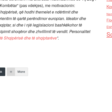
t Kombëtar” (pas vdekjes), me motivacionin:
Ko
hqipërisë, që hodhi themelet e ndërtimit dhe
Nen
orientim të qartë perëndimor europian. Ideator dhe
Flo
hqiptar, si dhe i një legjislacioni bashkëkohor të
Els
ipimit shoqëror dhe zhvillimit të vendit. Personalitet
So
t, të Shqipërisë dhe të shqiptarëve
”.
nk
More