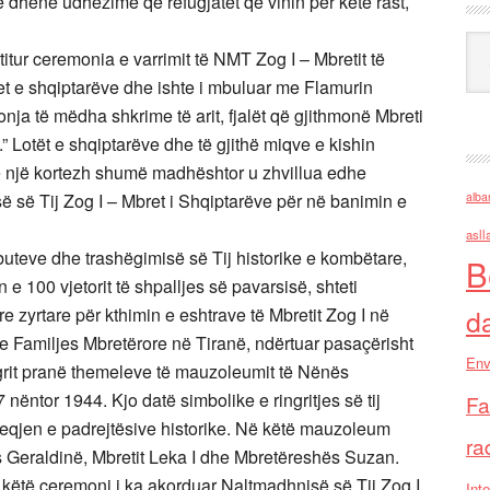
e dhënë udhëzime që refugjatët që vinin për këtë rast,
Ark
itur ceremonia e varrimit të NMT Zog I – Mbretit të
et e shqiptarëve dhe ishte i mbuluar me Flamurin
a të mëdha shkrime të arit, fjalët që gjithmonë Mbreti
.” Lotët e shqiptarëve dhe të gjithë miqve e kishin
e një kortezh shumë madhështor u zhvillua edhe
së së Tij Zog I – Mbret i Shqiptarëve për në banimin e
alba
asll
ibuteve dhe trashëgimisë së Tij historike e kombëtare,
B
e 100 vjetorit të shpalljes së pavarsisë, shteti
 zyrtare për kthimin e eshtrave të Mbretit Zog I në
d
e Familjes Mbretërore në Tiranë, ndërtuar pasaçërisht
Env
grit pranë themeleve të mauzoleumit të Nënës
 nëntor 1944. Kjo datë simbolike e ringritjes së tij
Fa
reqjen e padrejtësive historike. Në këtë mauzoleum
ra
s Geraldinë, Mbretit Leka I dhe Mbretëreshës Suzan.
ë këtë ceremoni i ka akorduar Naltmadhnisë së Tij Zog I
Inte