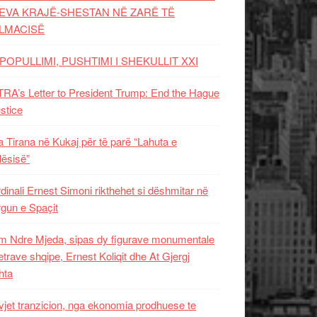
EVA KRAJË-SHESTAN NË ZARË TË
LMACISË
POPULLIMI, PUSHTIMI I SHEKULLIT XXI
RA’s Letter to President Trump: End the Hague
ustice
 Tirana në Kukaj për të parë “Lahuta e
ësisë”
dinali Ernest Simoni rikthehet si dëshmitar në
gun e Spaçit
 Ndre Mjeda, sipas dy figurave monumentale
letrave shqipe, Ernest Koliqit dhe At Gjergj
hta
vjet tranzicion, nga ekonomia prodhuese te