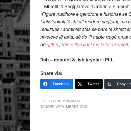
– Mbretit të Shqiptarëve “Urdhrin e Flamuri
“Figurë madhore e qendrore e historisë së S
funksionimit të shtetit modern shqiptar, me 
realizues i administratës së parë të shtetit s
niveleve të larta, që do t’i hapte rrugë emanc
që
gjithë jetën e tij e lidhi me fatet e kombi
*Ish – deputet &, ish kryetar i PLL
Share via:
Facebook
Twitter
Copy Li
FILED UNDER:
ANALIZA
TAGGED WITH:
MBRETI ZOG